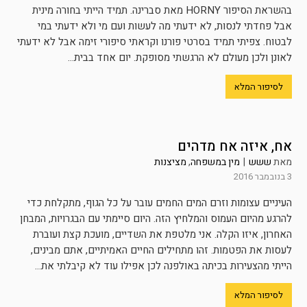
בהשראת הסיפור HORNY מאת סברינה. תמיד הייתי בחורה מינית
אבל פחדתי לנסות, לא ידעתי מה לעשות ועם מי ולא ידעתי במי
לבטוח. צפיתי תמיד בסרטי פורנו וקראתי סיפורי זימה אבל לא ידעתי
לאונן ולכן מעולם לא הרגשתי מסופקת. יום אחד בבית...
לסיפור המלא
אח, איזה אח מדהים
מאת
ששש
|
מין במשפחה
,
מציצנות
3 בנובמבר 2016
העיניים עצומות וזרם המים החמים עובר על כל הגוף, מתקלחת כדי
להרגע מהיום העמוס והמלחיץ הזה. היום סיימתי עם הבגרויות, המבחן
האחרון, איזו הקלה. אני מלטפת את השדיים, מועכת קצת ועוברת
לעסות את הפטמות. זהו מתחילים החיים האמיתיים, אתם מבינים,
הייתי מהצעירות בכיתה באולפנה לכן אפילו עוד לא קיבלתי את...
לסיפור המלא