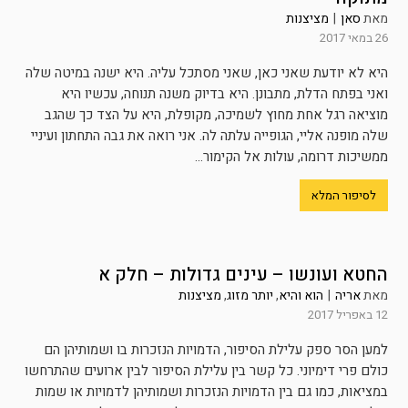
מאת
סאן
|
מציצנות
26 במאי 2017
היא לא יודעת שאני כאן, שאני מסתכל עליה. היא ישנה במיטה שלה
ואני בפתח הדלת, מתבונן. היא בדיוק משנה תנוחה, עכשיו היא
מוציאה רגל אחת מחוץ לשמיכה, מקופלת, היא על הצד כך שהגב
שלה מופנה אליי, הגופייה עלתה לה. אני רואה את גבה התחתון ועיניי
ממשיכות דרומה, עולות אל הקימור...
לסיפור המלא
החטא ועונשו – עינים גדולות – חלק א
מאת
אריה
|
הוא והיא
,
יותר מזוג
,
מציצנות
12 באפריל 2017
למען הסר ספק עלילת הסיפור, הדמויות הנזכרות בו ושמותיהן הם
כולם פרי דימיוני. כל קשר בין עלילת הסיפור לבין ארועים שהתרחשו
במציאות, כמו גם בין הדמויות הנזכרות ושמותיהן לדמויות או שמות