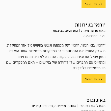
לסיפור המלא
יוחאי בטירונות
מאת
פרוזה מינית
|
הוא והיא
,
מציצנות
21 בנובמבר 2023
“יוחאי, בוא הנה!”. יוחאי זינק ממקומו וניגש בחשש אל אור המפקדת.
הוא רק התחיל את הטירונות וכבר המפקדות מפחידות אותו. הוא כל
הזמן שאל את עצמו מה היה קורה אם הוא לא היה חותם ויתור
ומתגייס עם החברים שלו ליחידה של בני”שים – האם המפקדים שם
היו מפחידים כל־כך גם...
לסיפור המלא
באוטובוס
מאת
ליאור הפומבי
|
אוננות
,
מציצנות
,
סיפורים קצרים