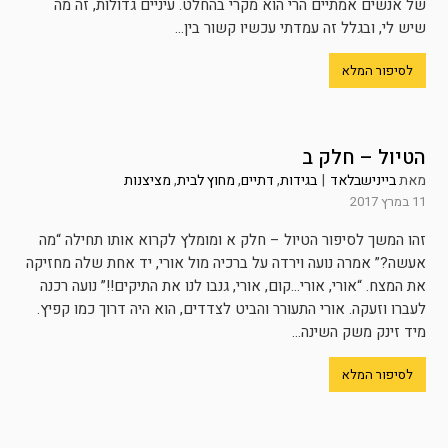
של אנשים אמתיים הרי הוא מקרי בהחלט. עיניים גדולות, זה מה
שיש לי, ובגלל זה עמדתי עכשיו קשור בין...
לסיפור המלא
הטיול – חלק ב
מאת
ביינישבלאד
|
בגידות
,
דתיים
,
מחוץ לבית
,
מציצנות
11 במרץ 2017
זהו המשך לסיפור הטיול – חלק א ומומלץ לקרוא אותו תחילה “מה
אעשה?” אמרה נועה וירדה על ברכיה מול אורי, יד אחת שלה מחזיקה
את המצח. “אורי, אורי…קום, אורי, גנבו לנו את התיקים!!” נועה רכנה
לעברו וזעקה. אורי התעורר והביט לצדדים, הוא היה דרוך כמו קפיץ.
מיד זינק משק השינה...
לסיפור המלא