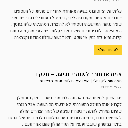
23 באוקטובר 2022
עליתי על האוטובוס בשעה מאוחרת אחרי יום מתיש, כל הנוסעים
ישבו עם אוזניות. מקום היה לי רק בספסל האחורי.לידה.בעייתי.אני
שומר נגיעה. התיישבתי וניסיתי לא להיצמד. הסתכלתי עליה בחטף.
היא הייתה בלונדינית עם שיעור צבוע קלות, עיניה עצומות, פיה פתוח
קלות, והיא זזה במין אי שקט. היא לבשה שמלה צמודה וקצרצרה...
לסיפור המלא
אמת או חובה לשומרי נגיעה – חלק ד
מאת
שמוליק וטלי
|
הוא והיא
,
חילופי זוגות
,
מציצנות
22 ביוני 2022
זהו המשך לסיפור אמת או חובה לשומרי נגיעה – חלק ג ומומלץ
לקרוא אותו תחילה התעוררתי. לא ידעתי מה השעה, אבל הבנתי
שהיום מתחיל להתקצר כשרוח נעימה של אחר הצהרים החלה
להתפשט בחדר, מסיטה בעדינות את הוילונות הלבנים שכאילו התגרו
בחלון במשחק שובבי ופעמו על תנוך החלון פעם אחר פעם...