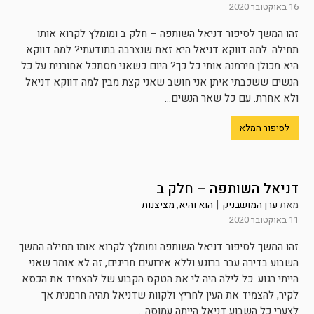
16 באוקטובר 2020
זהו המשך לסיפור דניאל השותפה – חלק ב ומומלץ לקרוא אותו
תחילה. למה דווקא דניאל היא זאת שנצרבה בתודעתי? למה דווקא
היא מכולן חירמנה אותי כל כך? היום כשאני מסתכל אחורנית על כל
הנשים ששכבתי איתן אני חושב שאני קצת מבין למה דווקא דניאל
ולא אחרת. עם כל שאר הנשים...
לסיפור המלא
דניאל השותפה – חלק ב
מאת
ערן המושבניק
|
הוא והיא
,
מציצנות
11 באוקטובר 2020
זהו המשך לסיפור דניאל השותפה ומומלץ לקרוא אותו תחילה המשך
השבוע בדירה עבר ברוגע וללא אירועים חריגים, זה לא אומר שאני
הייתי רגוע. כל לילה היה לי את הטקס הקבוע של להצמיד את הכסא
לקיר, להצמיד את העין לחריץ ולקוות שדניאל תהיה חרמנית אך
לצערי כל השבוע דניאל הייתה עמוסה...