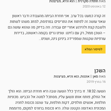
מאת
חתולה סקרנית
|
הוא והיא
,
מציצנות
12 באוגוסט 2020
זה קורה כמעט בכל ערב. אני חוזרת הביתה מהעבודה ודבר ראשון
שאני עושה זה לפתוח את התריסים במרפסת, למזוג משהו לשתות
ולשבת קצת ולהירגע אחרי יום עבודה. וזה בדיוק מה שהוא עושה גם
– השכן ממול, רק עם ג’וינט. שנינו גרים בקומה ראשונה, בדירות
עורפיות שקטות שמפרידה ביניהן גינה, ושנינו...
לסיפור המלא
השכן
מאת
סאן
|
אוננות
,
הוא והיא
,
מציצנות
16 במרץ 2019
השעה 18:32. זו בדרך כלל השעה שבה היא חוזרת הביתה. הוא הולך
אל החלון, פותח אותו ונשען עליו, מסתכל למטה אל הכביש. מכוניות
חולפות, אנשים חולפים, דקות חולפות, עד שהנה נכנסת לחניה
המכונית האדומה הקטנה שלה. היא נכנסת ברוורס למקום, מדוממת