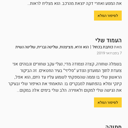
את המנוע ואחרי דקה יוצאת מהרכב. הוא מצליח לראות...
לסיפור המלא
העמוד שלי
מאת
כותבת בכחול
|
הוא והיא
,
מציצנות
,
שליטה גברית
,
שליטה נשית
7 בפברואר 2019
בשמלה שחורה, קצרה וצמודה מדי, נעלי עקב שחורים וגבוהים אני
צועדת לתוך המועדון הנודע “סליזי” בעיר החטאים. זה הביקור
הראשון שלי בו וממה שהספקתי לשמוע עליו עד היום, הוא אפל,
קינקי ומלא בהפתעות למבקרים בו. התאמתי את האיפור שלי ובעיקר
את הגישה שלי למקום ולאווירה. הלב שלי בימים אלה במקום...
לסיפור המלא
מתוקה