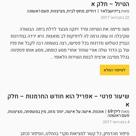
הטיול – חלק א
מאת
ביינישבלאד
|
דתיים
,
מחוץ לבית
,
מציצנות
,
פעם ראשונה
22 בפברואר 2017
נועה סיימה את השיחה ומיד זינקה מבעד לדלת ביתה. הבשורה
שקיבלה זה עתה גרמה לה לדפיקות לב מואצות. היא ירדה במדרגות
הבניין כשלוש מדרגות בכל פסיעה, רצה בשמחה רבה לקבל את פניו
של בן הדוד שלה אורי שחזר אחרי מסע כומתה, מסע אותו פספסה
בגלל מסיבה ארצית לבנות השירות הלאומי....
לסיפור המלא
שיעור פרטי – אפריל הוא חודש החרמנות – חלק
א
מאת
לילך69
|
אוננות
,
אישה על אישה
,
יותר מזוג
,
מין במשפחה
,
מציצנות
,
פעם ראשונה
4 בפברואר 2017
סיפור מהדמיון, כל קשר למציאות מקרי בהחלט, הסיפור נכתב