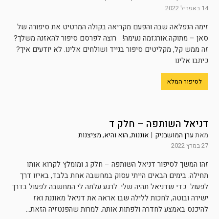
14 באפריל 2022
זימה הנפלאה שבה והפעם מקריאה בקולה המרטיט את סיפורה של
סאן – מתוקה.אורגזמה נעימה! רוצה לפרסם סיפור להאזנה משלך?
זה ממש קל, מקליטים סיפור בנייד ושולחים אלינו. לא יודעים איך?
כיתבו אלינו
לסיפור המלא
דניאל השותפה – חלק ד
מאת
ערן המושבניק
|
אוננות
,
הוא והיא
,
מציצנות
27 במרץ 2022
זהו המשך לסיפור דניאל השותפה – חלק ג ומומלץ לקרוא אותו
תחילה. בימים הבאים הייתי עסוק במחשבה אחת בלבד, באיזו דרך
לפעול כדי שדניאל תהיה שלי. לרגע עלתה לי המחשבה לפעול בדרך
ישירה ובוטה, לחכות ללילה שבו אראה את דניאל מאוננת ואז
להיכנס באמצע לחדרה ולפתות אותה. למרות שהפנטזיה הזאת...