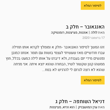
לסיפור המלא
האנגאובר – חלק ב
מאת
לולה
|
אוננות
,
מציצנות
,
רומנטיקה
17 בדצמבר 2020
זהו המשך לסיפור האנגאובר -חלק א ומומלץ לקרוא אותו תחילה
עברו חודשיים מאז שעשיתי לעצמי בושות עם תומר. אנחנו כמובן
נפגשים מידי יום בעבודה, ולא דיברנו על אותו לילה כמעט בכלל, חוץ
ממשהו קטן שקשור לשיר, הבחורה שהוא יוצא איתה. אני מניחה
שהוא לא רוצה לגרום לי להרגיש לא בנוח....
לסיפור המלא
דניאל השותפה – חלק ג
מאת
ערן המושבניק
|
הוא והיא
,
מציצנות