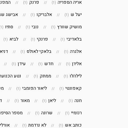
אריה הספריה
פרנק
המפנט
(1)
(1)
יעל ש
אלבריקו
אבישג שג
(1)
(1)
מושיק שוורץ
נובי
סתיו
(1)
(1)
(1)
בלאדיבי
פרנקי
לביא
(1)
(1)
(1)
אלגרה
בלאקי לאולס
דניא
(1)
(1)
אלירן
חדש
עידן
(1)
(1)
(1)
לילהלו
ממתק
נטע הכנועה
(1)
(1)
קאפונטי
ליאור הפומבי
מק
(1)
(1)
חנה
ליאן
מאור
דר
(1)
(1)
(1)
רנזמיי
שרונה
מספר הסיפו
(1)
(1)
כותב אש
לא נרדמת
אורלי
(1)
(1)