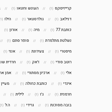
קרייזיסקס
העונש וחטאו
ג
(1)
(1)
דנילאב
גולדסטאר
הילו
(1)
(1)
(1)
כותבת 77
מיה
אורון
(1)
(1)
(1)
נשלטת מתלמדת
סופר סתם
(1)
(1)
מיסטרי
צעירונת
אנני
(1)
(1)
(1)
רוטב סודי
ז׳אק
חרדית שו
(1)
(1)
אלי
ארכיון מסתורי
אמן אח
(1)
(1)
אינדי
כותבת כחולה
מעיין
(1)
(1)
חרמנית
ג׳ו
לילית
(1)
(1)
(1)
בובה מסוכנת
גרידי
ה.ל
(1)
(1)
(1)