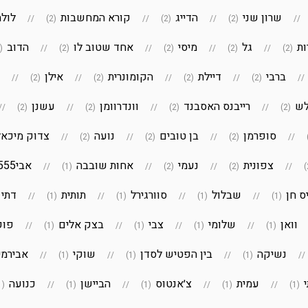
שרון שני
הדייג
קורא המחשבות
לולה
(2)
(2)
(2)
ות
גל
מיסי
אחד שטוב לו
הדוב
(2)
(2)
(2)
(2)
(2)
ברבי
דיילת
הקומונרית
אילן
(2)
(2)
(2)
(2)
ש
רייבנס האסבנד
וונדרוומן
עשנן
(2)
(2)
(2)
(2)
סופרמן
בן טובים
נועה
צדוק מיכאל
(2)
(2)
(2)
צפונית
נעמי
אחות שובבה
אבי555
(1)
(2)
(2)
ס חן
שבלול
סוורגירל
תותית
דתי 
(1)
(1)
(1)
(1)
וואן
שלומי
צבי
בצק אלים
פוק
(1)
(1)
(1)
(1)
נשיקה
בין הפטיש לסדן
שוקי
אבירמי
(1)
(1)
(1)
עמית
צ׳אנטוס
הביישן
כנועה
(1)
(1)
(1)
(1)
(1)