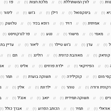
זת
לורן המשתרללת
מלכת חצות
פז
(1)
(1)
(1)
(1)
יא
ביסקסואל
דילן
ג׳וש
לימור
(1)
(1)
(1)
(1)
(1)
אמיתית
דויד
רופא בכיר
טלושק
(1)
(1)
(1)
(1)
מאמי
מישהי
נטע
פר לגרקוויסט
(1)
(1)
(1)
(1)
ל
עדן
ג׳וש טיילר
ליאור
עדיין בתו
(1)
(1)
(1)
(1)
קוניאק
מאוהבת כרונית
רולינג
תם
(1)
(1)
(1)
(1)
הפיזיקאי
ילדת פרחים
אליס
אגו
(1)
(1)
(1)
(1)
סי מום
קוקילידה
תשוקה בוערת
תמר
(1)
(1)
(1)
(1)
קונית ורודה
טוהר
ילדונת
אלין
ג
(1)
(1)
(1)
(1)
רים
תשוקה תמידית
יואב
אנג'ל
ב
(1)
(1)
(1)
(1)
 אוראלי
תמיר
הכותב הפרוע
אברך כולל
(1)
(1)
(1)
(1)