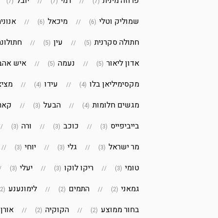
פרוזה מינית
רמי
יובל
(7)
(7)
(7)
שמוליק וטלי
מיכאל
אנוני
(6)
(6)
חתולה סקרנית
עין
חתולונת
(5)
(5)
אדון ליאור
נעמה
איש אהב
(5)
(5)
מקסימיליאן בלו
עידו
מציצ
(4)
(4)
מגשים חלומות
הבעל
קארי
(3)
(4)
בייביפייס
כוכב
ורה
(3)
(3)
(3)
מר ישראל
גלי
יוחי
(3)
(3)
(3)
טומי
ריקו לוקו
יעלי
(3)
(3)
(3)
גמאני
התמים
לימונענע
(2)
(2)
(2)
בחור ממוצע
הקוקיה
אורן
(2)
(2)