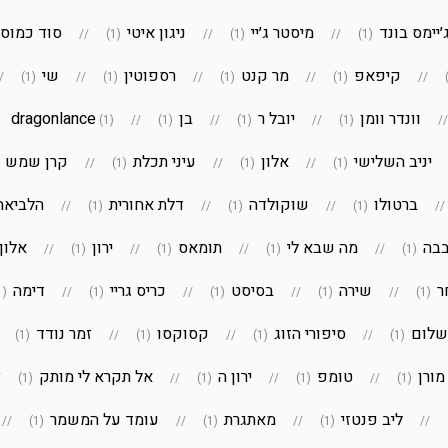
׳יימס בונד
מיסטר ג׳יי
ניגון איטי
סוד כמוס
(1)
(1)
(1)
קיפאפ
מר קנט
רספוטין
שי
(1)
(1)
(1)
(1)
וונדר וומן
יובל ר
בן
dragonlance
(1)
(1)
(1)
(1)
יניב השלישי
אלון
עיני תכלת
קרן שמש
)
(1)
(1)
(1)
ברטולו
שוקולדה
דלת אחורית
הלביאה
(1)
(1)
(1)
בבה
מה שבא לי
תומאס
ירון
אלון 
(1)
(1)
(1)
(1)
ר
שירה
בסיסט
כריס גריי
דימה
(1)
(1)
(1)
(1)
(1)
 שלום
סיפורי הזוג
קסוקסו
זמר נודד
(1)
(1)
(1)
(1)
מורן
טומפ
ירון ה
אל תקרא לי מותק
(1)
(1)
(1)
(1)
ליב פנטזי
מאתגרת
עומד על המשמר
(1)
(1)
(1)