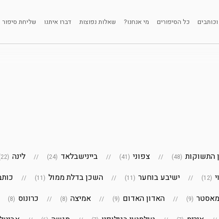
וכותבים
כל הסיפורים
מי אנחנו?
שאלות נפוצות
דברו איתנו
שליחת סיפור
ן התשוקות
צפוני
ביינישבלאד
לינה
(22)
(24)
(41)
(48)
י
ישיבע בוחער
השכן בדלת ממול
כותב
(11)
(11)
(12)
מאסטר
האדון האדום
אמיצה
כרונוס
(8)
(8)
(9)
(9)