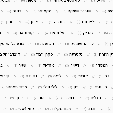
איריס
טולסטוי בגילופין
מנשה
אביטל
(6)
(7)
(7)
מית
שוברת שתיקה
סקסופר
דפנה
(6)
(6)
(6)
(6)
צ'יינטוס
שובבה
איתן
יסמין
(5)
(5)
(5)
(5)
(5)
ה
זאביק
בעל תמים
קסיופאה
סי
(4)
(4)
(5)
(5)
ן
ערן המושבניק
השועלה
גורע כל המוסיף
(4)
(4)
(4)
ן החמה
נקטרינה
סקרן ויצרי
דובדבן הקצ
(3)
(3)
(3)
המפוזר
דייויד
אוריאל
שניר
בל
(3)
(3)
(3)
(3)
נ.ב.
אורטל
ליסה
גם וגם
קיבוצנ
(3)
(3)
(3)
(3)
השונמי
ג׳ון
לילי ונילי
מיינד מאסטר
(2)
(2)
(2)
(2)
מצליח
דתלשית
אור
יוסף
(2)
(2)
(2)
(2)
זוהרה
גיבור מקלדת
קווין4סלייב
(2)
(2)
(2)
(2)