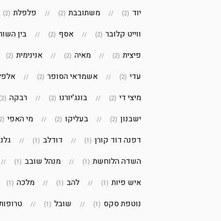
יוד
משתובבת
פלפלת
(2)
(2)
(2)
ווייט קלובר
אסף
בין השור
(2)
(2)
פיצית
מאיה
אנינימית
(2)
(2)
(2)
עדי
אשמדאי הסופר
אלפל
(2)
(2)
מיצי די
בונג'יורנו
רבקה
(2)
(2)
(2)
ישבנון
בעליקו
מי האפי
(2)
(2)
(2)
דפנה דוד קורן
דודלב
גלני
(1)
(1)
השדה הלוחשת
מנהל שובב
(1)
(1)
איש פיות
להב
מלכה
(1)
(1)
(1)
נוטפת סקס
שובל
טרופותי
(1)
(1)