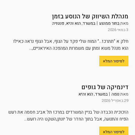
מנהלת השיווק של הנוסע בזמן
מאת
בחור ממוצע
|
במשרד
,
הוא והיא
,
פנטזיה
3 במאי 2026
חלק א “תתרכז…” המוח שלי פקד על הגוף, אבל הגוף נראה כאילו
הוא מנהל משא ומתן עם משמרות המהפכה האיראניים,...
לסיפור המלא
דינמיקה של גופים
מאת
נומה
|
במשרד
,
הוא והיא
29 באפריל 2026
הזכוכית הכבדה של בניין המשרדים במרכז תל אביב חסמה את רעש
הפיח והתנועה, אבל בתוך החדר של יונתן,השקט היה רועש...
לסיפור המלא