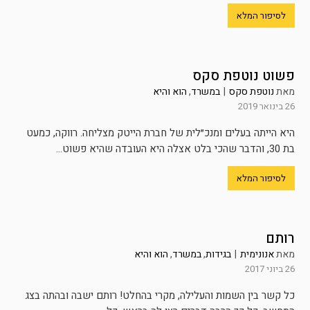
לסיפור המלא
פשוט נוטפת סקס
מאת
נוטפת סקס
|
במשרד
,
הוא והיא
26 בינואר 2019
היא הייתה בעלים ומנכ״לית של חברת הייטק מצליחה. רווקה, כמעט
בת 30, והדבר שהכי בלט אצלה היא העובדה שהיא פשוט...
לסיפור המלא
רותם
מאת
אנונימית
|
בגידות
,
במשרד
,
הוא והיא
26 ביוני 2017
כל קשר בין השמות והעלילה, מקרי בהחלט! רותם ישבה ובהתה בצג