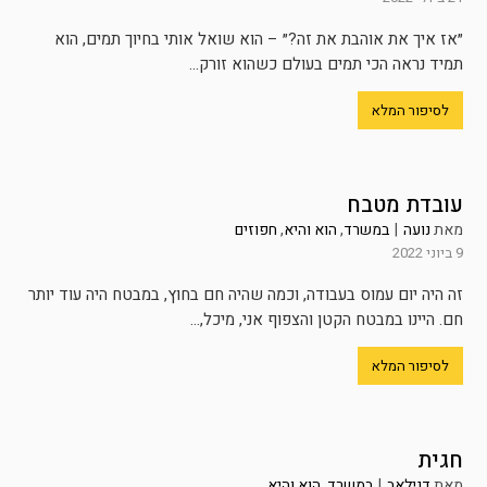
״אז איך את אוהבת את זה?״ – הוא שואל אותי בחיוך תמים, הוא
תמיד נראה הכי תמים בעולם כשהוא זורק...
לסיפור המלא
עובדת מטבח
מאת
נועה
|
במשרד
,
הוא והיא
,
חפוזים
9 ביוני 2022
זה היה יום עמוס בעבודה, וכמה שהיה חם בחוץ, במבטח היה עוד יותר
חם. היינו במבטח הקטן והצפוף אני, מיכל,...
לסיפור המלא
חגית
מאת
דנילאב
|
במשרד
,
הוא והיא