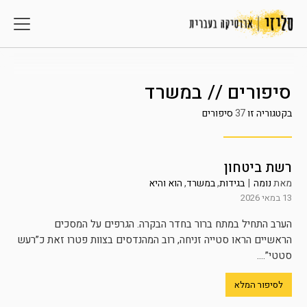
סיפורים // במשרד
בקטגוריה זו
37
סיפורים
רשת ביטחון
מאת
נומה
|
בגידות
,
במשרד
,
הוא והיא
13 במאי 2026
הערב התחיל במתח ברור בחדר הבקרה. הגרפים על המסכים
הראשיים הראו סטייה זניחה, רוב המהנדסים בצוות פטרו זאת כ”רעש
סטטי”....
לסיפור המלא