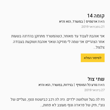
קומה 14
מאת
ארטמיס
|
במשרד
,
הוא והיא
21 בפברואר 2019
אני אוהבת לעבוד עד מאוחר, כשהמשרד מתרוקן בהדרגה בשעות
אחר הצהריים אני שמה לי מוזיקה שאני אוהבת ושוקעת בעבודה.
צלצול...
לסיפור המלא
שתי צול
מאת
גורע כל המוסיף
|
בגידות
,
במשרד
,
הוא והיא
27 בינואר 2019
היו לה בעל ושלושה ילדים. היה לה רכב כבישטח נוצץ, נעליים של
גוצ’י, תיק של פראדה וגוף מעוצב לא פחות,...