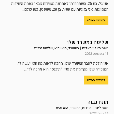
אני גל, בת 25. השתחררתי לאחרונה משירות צבאי באחת היחידות
המסווגות. אני בזוגיות עם שניר, בן 28, משפטן. כמו כולם...
לסיפור המלא
שליטה במשרד שלו
מאת
האדון האדום
|
במשרד
,
הוא והיא
,
שליטה גברית
13 באוגוסט 2022
אני הולכת לעבר המשרד שלו, מחכה לראות מה הוא יעשה לי.
המזכירה שלו מקדמת את פניי. “תיכנסי, הוא מחכה לך”....
לסיפור המלא
מתח גבוה
מאת
לינה
|
בגידות
,
במשרד
,
הוא והיא
21 ביולי 2022