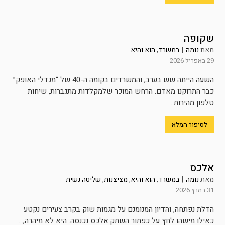
שקופה
מאת
נומה
|
במשרד
,
הוא והיא
29 באפריל 2026
השעה הייתה שש בערב, והמשרדים בקומה ה-40 של “מגדלי האופק”
כבר התרוקנו מאדם. הרחש המוכר שלמקלדות מתגברות, שיחות
טלפון מהירות...
לסיפור המלא
אלכס
מאת
נומה
|
במשרד
,
הוא והיא
,
מציצנות
,
שליטה נשית
31 במרץ 2026
הדלת נפתחה, והדיון המנומנם על מגמות שוק בקרב צעירים נקטע
כאילו מישהו לחץ על כפתור השתק.אלכס נכנסה. היא לא מיהרה,...