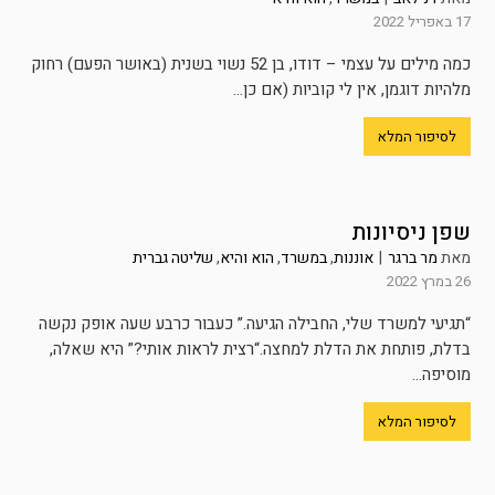
17 באפריל 2022
כמה מילים על עצמי – דודו, בן 52 נשוי בשנית (באושר הפעם) רחוק
מלהיות דוגמן, אין לי קוביות (אם כן...
לסיפור המלא
שפן ניסיונות
מאת
מר ברגר
|
אוננות
,
במשרד
,
הוא והיא
,
שליטה גברית
26 במרץ 2022
“תגיעי למשרד שלי, החבילה הגיעה.” כעבור כרבע שעה אופק נקשה
בדלת, פותחת את הדלת למחצה.“רצית לראות אותי?” היא שאלה,
מוסיפה...
לסיפור המלא