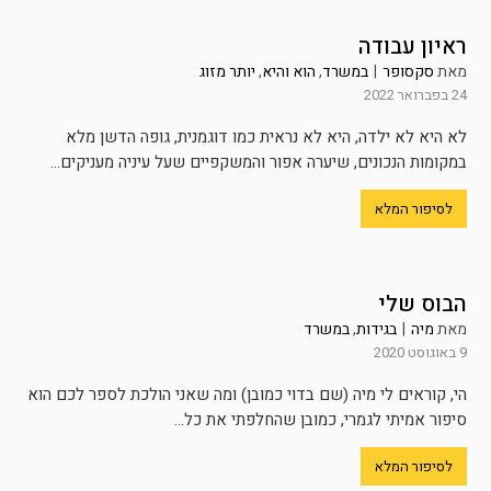
ראיון עבודה
מאת
סקסופר
|
במשרד
,
הוא והיא
,
יותר מזוג
24 בפברואר 2022
לא היא לא ילדה, היא לא נראית כמו דוגמנית, גופה הדשן מלא
במקומות הנכונים, שיערה אפור והמשקפיים שעל עיניה מעניקים...
לסיפור המלא
הבוס שלי
מאת
מיה
|
בגידות
,
במשרד
9 באוגוסט 2020
הי, קוראים לי מיה (שם בדוי כמובן) ומה שאני הולכת לספר לכם הוא
סיפור אמיתי לגמרי, כמובן שהחלפתי את כל...
לסיפור המלא