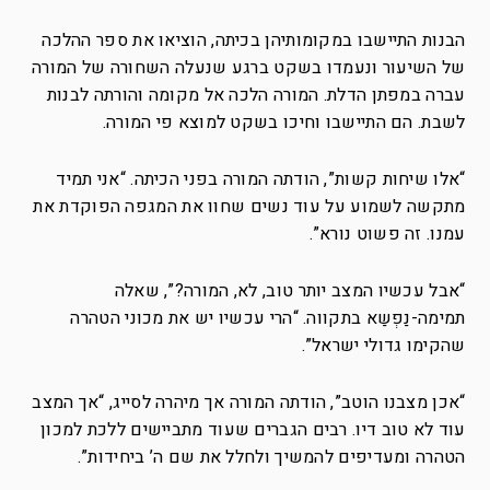
הבנות התיישבו במקומותיהן בכיתה, הוציאו את ספר ההלכה
של השיעור ונעמדו בשקט ברגע שנעלה השחורה של המורה
עברה במפתן הדלת. המורה הלכה אל מקומה והורתה לבנות
לשבת. הם התיישבו וחיכו בשקט למוצא פי המורה.
“אלו שיחות קשות”, הודתה המורה בפני הכיתה. “אני תמיד
מתקשה לשמוע על עוד נשים שחוו את המגפה הפוקדת את
עמנו. זה פשוט נורא”.
“אבל עכשיו המצב יותר טוב, לא, המורה?”, שאלה
תמימה-נַפְשַא בתקווה. “הרי עכשיו יש את מכוני הטהרה
שהקימו גדולי ישראל”.
“אכן מצבנו הוטב”, הודתה המורה אך מיהרה לסייג, “אך המצב
עוד לא טוב דיו. רבים הגברים שעוד מתביישים ללכת למכון
הטהרה ומעדיפים להמשיך ולחלל את שם ה’ ביחידות”.