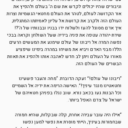
וגיבורים שהיו יכולים לקדש את שם ה’ בעולם ולהפיץ את
אור הקדושה לעולם, לטהר את העולם מחטאי הגשמיות וצרות
העולם הזה ולקרב את קדושת אל עליון לאמיתתו המתגלית;
איך אדם מסוגל להעז ולשלוח ידו בבניו ובבנותיו של ה’?!
שירת-יהודה עטפה את פניה בידיה שעל השולחן וקראה בבכי
נפשה המרה אל ריבונו של עולם שימנע את המעשים הרעים
הללו מבני האדם ויביא את משיחו במהרה בימינו שיפציע
מאורו על העולם ויתן לב חדש לאהבה אותו ולהפיג את תאוות
הבשרים של העולם הזה.
“ריבונו של עולם!” זעקה הדוברת. “מחה והעבר פשעינו
וחטאטינו מנגד עיניך!”. האישה הרימה את ידיה אל השמיים
וכל הבנות געו בכאב נורא. שוב נגלו בפניהן חטאיהם של
ישראל על צדם האפל ביותר.
“אילו היה עובר עבירה אחרת, קלה שבקלות, שהיא חמורה
שבחמורות בעיניך, הייתי מוסרת את נפשי למען נפשו