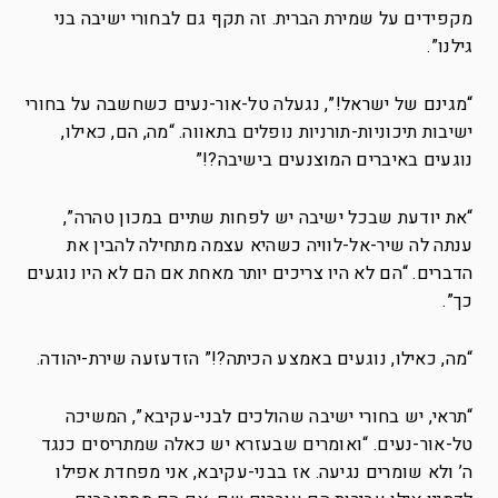
מקפידים על שמירת הברית. זה תקף גם לבחורי ישיבה בני
גילנו”.
“מגינם של ישראל!”, נגעלה טל-אור-נעים כשחשבה על בחורי
ישיבות תיכוניות-תורניות נופלים בתאווה. “מה, הם, כאילו,
נוגעים באיברים המוצנעים בישיבה?!”
“את יודעת שבכל ישיבה יש לפחות שתיים במכון טהרה”,
ענתה לה שיר-אל-לוויה כשהיא עצמה מתחילה להבין את
הדברים. “הם לא היו צריכים יותר מאחת אם הם לא היו נוגעים
כך”.
“מה, כאילו, נוגעים באמצע הכיתה?!” הזדעזעה שירת-יהודה.
“תראי, יש בחורי ישיבה שהולכים לבני-עקיבא”, המשיכה
טל-אור-נעים. “ואומרים שבעזרא יש כאלה שמתריסים כנגד
ה’ ולא שומרים נגיעה. אז בבני-עקיבא, אני מפחדת אפילו