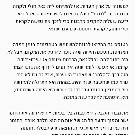
למשנהו על ארון העדות. אז להתייחס לזה כאל חולי ולקחת
תרופה כדי “לטפל” בזה? זה צרם לשירת-יהודה, אבל היא
ידעה שעליה להקריב קרבנות כדי לזכך את נפשה לקראת
שליחותה; לקראת חתונתה עִם עַם ישראל.
בטופס גם המליצו לבנות להשתמש בטמפונים בזמן הנידה
המזויפת. הטענה הייתה שזה נועד להרגיל את המקום, אבל לא
היה כתוב למה. ובכל זאת, הרבנות ציוותה אז שירת-יהודה
קיימה. אי אפשר לומר שזה היה נעים לדחוף את גוש הצמר
הזה דרך ה”קלמר” שמאחורי השערות, אבל זה גם לא היה
נורא כמו שחשבה שזה יהיה. במהרה היא התרגלה לתחושה
של הטמפון בפנים עדי כדי כך שכשהיא הייתה בשירותים,
היא הופתעה להיזכר שזה בתוכה.
את מבחן הקבלה היא עברה בלי בעיות – היא ידעה את החומר
ישר והפוך וידעה כל תג של אות מה הוא מלמד אותה. החומר
היה כמובן דיני אישות, נידה, הוצאת זרע לבטלה, חתונה