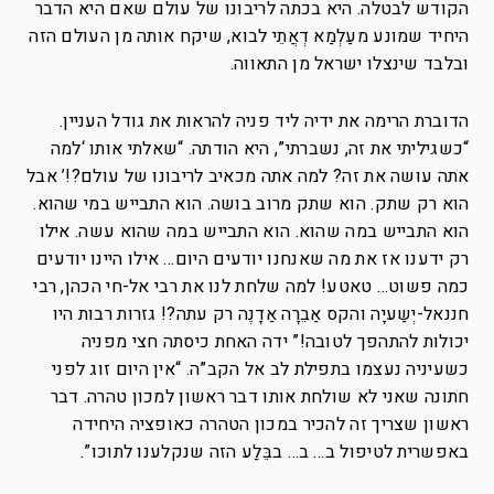
הקודש לבטלה. היא בכתה לריבונו של עולם שאם היא הדבר
היחיד שמונע מעַלְמַא דְאֲתֵי לבוא, שיקח אותה מן העולם הזה
ובלבד שינצלו ישראל מן התאווה.
הדוברת הרימה את ידיה ליד פניה להראות את גודל העניין.
“כשגיליתי את זה, נשברתי”, היא הודתה. “שאלתי אותו ‘למה
אתה עושה את זה? למה אתה מכאיב לריבונו של עולם?!’ אבל
הוא רק שתק. הוא שתק מרוב בושה. הוא התבייש במי שהוא.
הוא התבייש במה שהוא. הוא התבייש במה שהוא עשה. אילו
רק ידענו אז את מה שאנחנו יודעים היום… אילו היינו יודעים
כמה פשוט… טאטע! למה שלחת לנו את רבי אל-חי הכהן, רבי
חננאל-יְשַעיָה והקס אַבֵרָה אַדָנֶה רק עתה?! גזרות רבות היו
יכולות להתהפך לטובה!” ידה האחת כיסתה חצי מפניה
כשעיניה נעצמו בתפילת לב אל הקב”ה. “אין היום זוג לפני
חתונה שאני לא שולחת אותו דבר ראשון למכון טהרה. דבר
ראשון שצריך זה להכיר במכון הטהרה כאופציה היחידה
באפשרית לטיפול ב… ב… בבֵּלַע הזה שנקלענו לתוכו”.