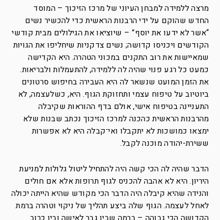
מרצה ללמידה למבחן העיוני של מרכז הזיכוך – המוסד
החדש שהוקם על ידי הרבנות הראשית כדי להכשיר נשים
“אשר לא ידעו את יוסף” – שיוציאו את הגילולים מבית קודשי
הקודשים ויכניסו קדושה; נשים צדקניות שיחליפו את הגויות
שמאיישות את רוב התקנים במכוני הטהרה. היא הקדישה
כמעט כל רגע פנוי שהיה לה ללמידה, להתעמלות ולבריאות.
את הזמן המועט שנשאר לה היא העבירה בחיפוש סרטונים
ביוטיוב על טיפוח עצמי ותחזוקת הגוף. היא, כשלעצמה, לא
התעניינה בטיפוח אישי, אולם בדף ההוראות שקיבלה
מהרבנות הראשית כהכנה למרכז הזיכוך נכתב שבנות שלא
ימצאו כמושכות לא יתקבלו ואי־קבלה היא לא אפשרות
ששירת-יהודה מוכנה לקבל.
הדבר שהיה לה הכי קשה היה להתחיל ליטול גלולות למניעת
היריון. היא לא אהבה להכניס לגוף תרופות אלא אם חולים
והנידה שהיא קיבלה היה הדבר הכי מקודש שהיא הייתה יכולה
לאחל לעצמה. הגוף שלה ביצע תהליך של ניקוי וטהרה ברמת
הקדושה הכי גבוהה – ברמה שבין גבר לאישה ובין כרוב