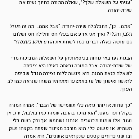
“עניתי על השאלה שלך?”, שאלה המורה בחיוך נעים את
שירת-יהודה.
“אממ… כן”, התבלבלה שירת-יהודה. “אבל אממ… מה זה ה
נוזל
הלבן
וה
כלי
? ואיך אני אדע אם בעלי חס וחלילה חס ושלום
גם עושה כאלה דברים כמו לשחת את הזרע ו
נוגע בעצמו
?”
הבנות זעו באי־נוחות בכיסאותיהן על השאלות המביכות מדי
של שירת-יהודה, אבל המורה נראתה כאילו היא ציפתה
לשאלה כזאת ממנה. היא ניגשה ללוח וציירה מגדל שכיפה
לראשו ואישון של עז באמצעו ומתחתיו משהו שנראה כמו לב
הפוך.
“כך פחות או יותר נראה כלי תשמישו של הגבר”, אמרה המורה
בקול רועד מעט. “הוא מוכר בהרבה שמות כמו בולבול, זרג, זין
ועוד. אלו שמות מכוערים. אנחנו נשתמש אך ורק בשם כלי
תשמיש או פשוט כלי. הוא מורכב מצינור שפתח בקצהו ושק
ובו שני כדורים קטנים שנקראים אשכים”, היא אמרה