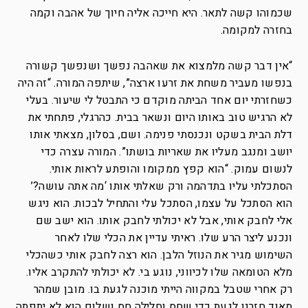
שכמוהו קשה לתאר. היא חייכה אליה חיוך של אהבה וקמה
בחזרה למקומה.
“אין דבר קשה מלמצוא את שאהבה נפשך ושנפשך קשורה
בנפשו מעביר משחת את זרעו ארצה”, שיתפה המורה. “זה היה
כשחזרתי יום אחד הביתה מוקדם כי התבטל לי שיעור. בעלי
לא הרגיש טוב באותו היום ונשאר בבית. כהרגלי, פתחתי את
דלת הבית בשקט ונכנסתי פנימה. ושם, בסלון, מצאתי אותו
יושב ומנגב מעליו את שאריות בושתו”. המורה עצרה כדי
לנשום עמוק. “הוא קפץ ממקומו והופתע לראות אותי.
הסתכלתי עליו בתדהמה ורק שאלתי אותו ‘מה אתה עושה?’
הוא הסתכל על עצמו, הסתכל עלי והתחיל לבכות. הוא ניגש
אלי לחבק אותי, אבל לא יכולתי לחבק אותו. הוא ישב שם
ונכנע ליצר הרע שלו. ראיתי עדיין את הכלי שלו לאחר
השימוש מגיר את הנוזל הלבן. הוא רצה לחבק אותי כשהכלי
מלא הטומאה שלו לכיווני, נוגע בי. לא יכולתי להתקרב אליו.
רק אחרי שטבל במקווה הייתי מוכנה לגעת בו. מובן שמהר
מאוד חזרנו לגעת כדי שחס וחלילה חס ושלום הוא לא יתפתה