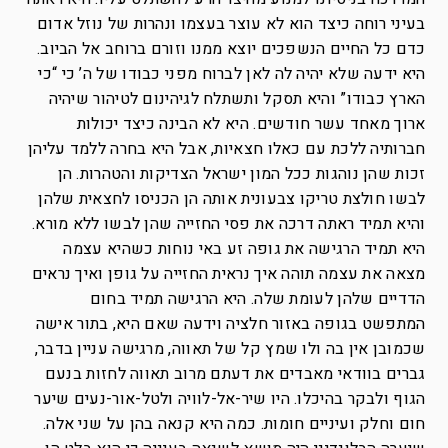
בעיני רוחה כיצד הוא לא עוצר בעצמו ונהרות של נוזל אדום
כדם כל החיים הנשפכים יוצא ממנו וזורם ברוחב אל הביוב.
היא ידעה שלא יהיה לה לאן לברוח מפני כבודו של ה’ כי “כי
הארץ כבודו” והיא תסקל ותשתלח לגיהינום לטיהור שיהיה
ארוך מאחד עשר חודשים. היא לא הבינה כיצד יכולות
חברותיה ללכת עם כאלו חצאיות, אבל היא בחרה ללמד עליהן
זכות שהן נוהגות ככל המון ישראל הצדיקות והטהרות. הן
לבשו חולצת טריקו צבעונית אותה הן הכניסו לחצאית שלהן
והיא תמיד ראתה דרכה את פסי החזייה שהן לבשו ללא מורא.
היא תמיד הרגישה את גופה זע באי נוחות כשהיא עצמה
מצאה את עצמה תוהה איך נראית החזייה על גופן ואיך נראים
הדדיים שלהן לעומת שלה. היא הרגישה תמיד בחום
המתפשט בגופה באזור חלציה וידעה שאם היא, בתור אישה
שכמובן אין בה ולו שמץ קל של תאווה, מרגישה עניין בדבר,
גברים בוודאי מאבדים את דעתם מרוב תאווה לחזות בנעם
הגוף ולבקר בהיכלו. היו שיר-אל-לוויה ולטל-אור-נעים שיער
חום וחלק ועיניים חומות. כמה היא קנאה בהן על שני אלה.