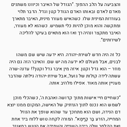
והצביעה על הלב ההפוך. “הגודל של האיבר וכיוונו משתנים
מאדם לאדם ובאותו האדם הגודל קטן וגדל. הדבר תלוי
בעוררות המינית שלו. כשהאיש מעורר מינית, האיבר מתארך
ומתקשה והוא מוכן להיות כלי תשמיש. כשהוא לא מעורר,
האיבר מתקצר ונהיה רך ואז הוא מתאים בעיקר להליכה
לשירותים”.
כל זה היה חדש לשירת-יהודה. היא ידעה שיש שם משהו
לבנים, אבל מעולם לא ידעה מה יש שם. והאיבר הזה גם היה
מוזר – הוא גדל וקטן. איזה מין איבר גדל וקטן?! עדנה-שרה
עשתה לידה קולות של גועל, אבל שירת-יהודה גילתה שהדבר
מעניין אותה מאוד. אפילו מלהיב אותה.
“כשחיים חיי אישות מתוך קדושה ואהבת ה’, כשהכלי מוכן
לשמש הוא נכנס לתוך הנרתיק של האישה, המקום ממנו יוצא
דם הנידה, ושם הוא מתחכך עד שהוא שופך את הנוזל
המחייה, הזרע בַּר קַיָימַא”. המורה לקחה טוש ללוח ביד אחת
ואת הקלמר שלה בידה השנייה והעמידה את הטוש במאונך