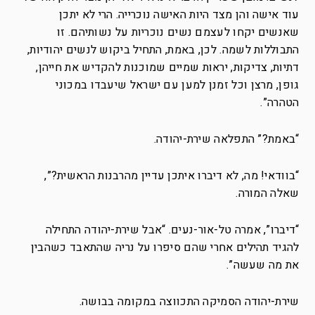
עוד אישה והן מצד היות האישה נוכרייה. הרי לא יתכן
שאנשים יקחו לעצמם נשים נוכריות על נשותיהם. זו
התבוללות לשמה. לכן, באמת, התחיל ביקוש לנשים יהודיות,
דתיות, צדיקות, יראות שמיים שמוכנות להקדיש את חייהן,
גופן, מרצן וכל זמנן למען עם ישראל שיעבדו במכוני
הטהרה”.
“באמת?” התפלאה שירת-יהודה.
“בוודאי! מה, לא דיברו איתכן עדיין מהרבנות הראשית?”,
שאלה המורה.
“דיברו”, אמרה טל-אור-נעים. “אבל שירת-יהודה התחילה
להגיד תהילים אחרי שהם סיפרו על נריה שהתאבד כשהבין
את מה שעשה”.
שירת-יהודה הסמיקה התכווצה במקומה בבושה.