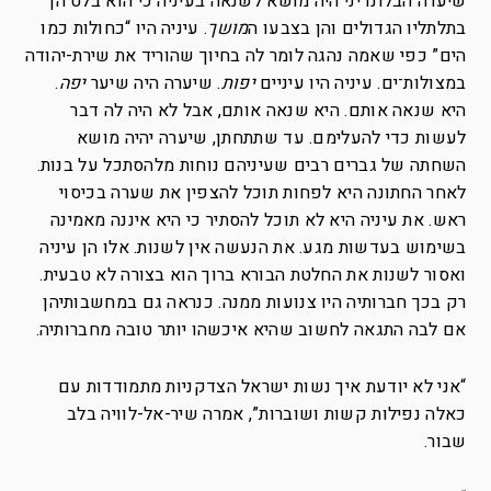
שיערה הבלונדיני היה מושא לשנאה בעיניה כי הוא בלט הן
בתלתליו הגדולים והן בצבעו ה
מושך
. עיניה היו “כחולות כמו
הים” כפי שאמה נהגה לומר לה בחיוך שהוריד את שירת-יהודה
במצולות־ים. עיניה היו עיניים
יפות
. שיערה היה שיער
יפה
.
היא שנאה אותם. היא שנאה אותם, אבל לא היה לה דבר
לעשות כדי להעלימם. עד שתתחתן, שיערה יהיה מושא
השחתה של גברים רבים שעיניהם נוחות מלהסתכל על בנות.
לאחר החתונה היא לפחות תוכל להצפין את שערה בכיסוי
ראש. את עיניה היא לא תוכל להסתיר כי היא איננה מאמינה
בשימוש בעדשות מגע. את הנעשה אין לשנות. אלו הן עיניה
ואסור לשנות את החלטת הבורא ברוך הוא בצורה לא טבעית.
רק בכך חברותיה היו צנועות ממנה. כנראה גם במחשבותיהן
אם לבה התגאה לחשוב שהיא איכשהו יותר טובה מחברותיה.
“אני לא יודעת איך נשות ישראל הצדקניות מתמודדות עם
כאלה נפילות קשות ושוברות”, אמרה שיר-אל-לוויה בלב
שבור.