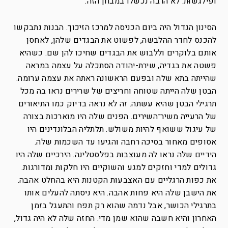
ופילגשוּת. לא הרבה נכשלו במבחן הזה.
הסינון הגדול היה ביום הכניסה למרכז הזיכוך. הבנות נתבקשו
להכנס לחדר ההלבשה, לפשוט את הבגדים שלהן, לאחסן
אותם בלוקרים וללבוש את הבגדים שחיכו להן שם. כשהיא
פשטה את בגדיה, שירת-יהודה הסתכלה על עצמה במראה
שהייתה בתא שלה ובפעם הראשונה ראתה את עצמה ערומה.
הבטן שלה הייתה שטוחה וחריצים של שרירים נראו בה מכל
תרגילי הבטן שהיא עשתה. זה לא נראה בדיוק כמו התיאורים
של הרעייה משיר־השירים. הפנים שלה היו מוארכות בצורה
של עיגול ששואף להיות משולש. תלתליה הבלונדינים היו
אסופים מאחור בסיכה רחבה והגיעו עד השכמות שלה.
הידיים שלה נראו לה מעוצבות בפלסטלינה. הירכיים שלה היו
גדולים למדי וחזקים למגע והשוקיים היו חלקות ומדורגות.
את כפות הרגליים עם האצבעות הקטנות היא בהחלט אהבה.
את הישבן שלה היא פחות אהבה. היא ניסתה להעלים אותו
בתרגילי הכושר, אבל נדמה שהוא רק תפח והתעגל בזמן
האחרון והיא חשבה שהוא שמן מדי. החזה שלה לא היה גדול,