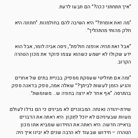
“איך תתחתני ככה?” הם תבעו לדעת.
“מה זאת אומרת?” היא השיבה להם בחולמנות. “חתונה היא
חלק מהותי מהתהליך”.
“אבל זאת תהיה אופנה חולפת”, ניסה אביה לומר, אבל הוא
ידע שקולו לא ישמע כשהוא עצמו פוקד את מכון הטהרה
הקרוב.
“ומה אם תחליטי שעסקת מספיק בבניית בתים של אחרים
והגיע הזמן לעשות לביתך?” שאלה אמה, ספק בדאגה ספק
בהתרסה. “אף אחד לא ירצה בחורה ש… משומשת”.
שירת-יהודה נאנחה. המבוגרים לא מבינים כי הם גדלו לעולם
מעוות שבעיניהם לא יוכל לִתְקוֹן. היא ראתה את הדברים
בראייה חדשה. היא ראתה את החידוש שמביא אתו מכון
הטהרה – חידוש שבעוד לא הרבה שנים לא יבינו איך היה