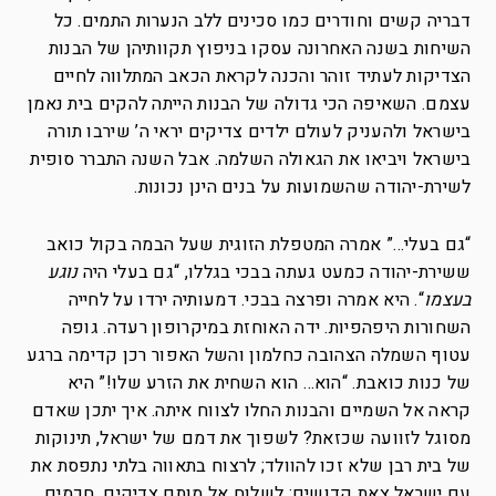
דבריה קשים וחודרים כמו סכינים ללב הנערות התמים. כל
השיחות בשנה האחרונה עסקו בניפוץ תקוותיהן של הבנות
הצדיקות לעתיד זוהר והכנה לקראת הכאב המתלווה לחיים
עצמם. השאיפה הכי גדולה של הבנות הייתה להקים בית נאמן
בישראל ולהעניק לעולם ילדים צדיקים יראי ה’ שירבו תורה
בישראל ויביאו את הגאולה השלמה. אבל השנה התברר סופית
לשירת-יהודה שהשמועות על בנים הינן נכונות.
“גם בעלי…” אמרה המטפלת הזוגית שעל הבמה בקול כואב
ששירת-יהודה כמעט געתה בבכי בגללו, “גם בעלי היה
נוגע
בעצמו
“. היא אמרה ופרצה בבכי. דמעותיה ירדו על לחייה
השחורות היפהפיות. ידה האוחזת במיקרופון רעדה. גופה
עטוף השמלה הצהובה כחלמון והשל האפור רכן קדימה ברגע
של כנות כואבת. “הוא… הוא השחית את הזרע שלו!” היא
קראה אל השמיים והבנות החלו לצווח איתה. איך יתכן שאדם
מסוגל לזוועה שכזאת? לשפוך את דמם של ישראל, תינוקות
של בית רבן שלא זכו להוולד; לרצוח בתאווה בלתי נתפסת את
עם ישראל צאת קדושים; לשלוח אל מותם צדיקים, חכמים