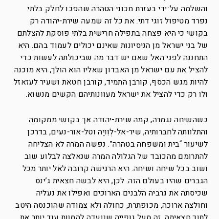
והשלמה על־ידי בעזרת מכוני הטהרה שהפכו לחלק בלתי
נפרד מטיפול זוגי דתי. את כל זה שמעה שירת-יהודה רק
בקושי כי היא פצחה בתפילה חרישית בלתי פוסקת להצלתם
של בני ישראל מן הניסיונות שאינם יכולים לעמוד בהם. היא
התחננה לפני האל שאם יש דבר מה שביכולתה לעשות כדי
להציל את עם ישראל מן האבדון שאליו הוא הולך, היא מוכנה
להיות מגש הכסף, קורבן התמיד, קורבן חטאת ושעיר לעזאזל
ולו רק כדי להציל את ישראל מעוונותיהם הקשים מנשוא.
כשהשיחה נגמרה, קמה שירת-יהודה אך בקושי ממקומה
והתלוותה לחברותיה, שיר-אל-לְוִויָה וטל-אור-נעים, בדרכן
לשיעור “בית ומשפחה בטהרה”. נפשה המרה לא הצליחה
להתרומם מהכובד של הגלולה המרה שנאלצה לבלוע שוב
ושוב בכל שיחה ושיחה. היא הרגישה קרובה לאל יותר מכל
הגברים שהיו בעולם הזה. לכן, היא לבשה חצאית ג’ינס
שכיסתה את גרביה הלבנים הארוכים ואפילו את נעליה
וחולצה ארוכה, מכופתרת, כחולה ולא צמודה שהוכנסה היטב
לתוך חצאיתה. זה מעל גופייה שנועדה להסוות עוד יותר את