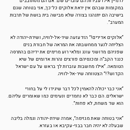
לדמיין אילו עבירות הם עוברים שם. אם הם מסתובבים
במקומות שבהם אין יראת אלוקים כל־כך, אני בטוחה שגם
בישיבה הם יתנהגו בצורה שלא מבישה בית בושת של תרבות
המערב”.
“אלוקים אדירים!” הזדעזעה שיר-אל-לוויה, ושירת-יהודה לא
הצליחה לנער ממחשבתה את המראה של חבורת בנים
שפניהם מדושני עונג ומלאי רוע מרימים את ידיהם בהתרסה
כנגד הקב”ה ומכנסיהם פורצים נהרות אדומים של שיא
הטומאה. “אילו מחשבות עוברות לך בראש על עם ישראל
הקדוש?!” הצטווחה שיר-אל-לוויה.
“אני כבר יכולה להאמין לכל דבר שיגידו לי על בחורי
ישראלים. הם כבר לא נחמדים ונעימים כמו שאומרים עליהם.
הוא שד משחת, לא פחות”.
“אני בטוחה שאת מגזימה”, אמרה שירת-יהודה וגמלה בליבה
שבעלה לא יהיה חבר בבני-עקיבא או בעזרא.