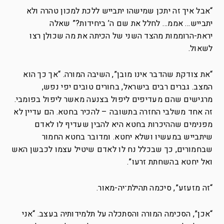
“אבל איך זה יתכן שמישהו יתבייש ללכת למכון טהרה ולא
יתבייש… אממ… לחלל את שם ה’ ביחידות?” שאלה
יראת-הרוממות מהצד השני של הכיתה את מה שכולן רצו
לשאול.
“את צודקת שהדבר אינו מובן”, השיבה המורה. “אך כך הוא
המצב. גברים רבים בישראל, בחורים טובים יפי נפש,
מרגישים שהם מעדיפים ליפול בצנעה מאשר ליפול בפומבי.
זה אחד משלבי החזרה בתשובה – להכיר בחטא. הם עדיין לא
מפנימים שההיכרות בחטא היא להבין שעדיף לו לאדם
שיתבייש במעשיו ושלא יחטא. ומדובר בחטא החמור
שבחמורים, כך שבכלל נח לו לאדם שיטיל עצמו לכבשן האש
ואל יחטא בהשחתת זרעו”.
“זה מזעזע”, סיכמה תהילת־יה-מאור.
“אכן”, הסכימה המורה והסתכלה על תלמידותיה בעצב. “אני