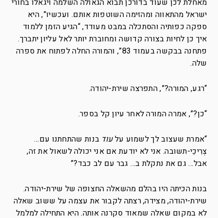
מאחלת לכן שעוד בדורכן תבוא הגאולה השלמה ויגאלו בחורי
ישראל מהתאווה ומהזימה השוטפות אותם. ועכשיו”, היא
ספקה כפותיה והסתכלה במבט מעודד, “הגיע הזמן ללמוד
איך כן לחיות בצורה קדושה ומחוברת יותר לאל עליון יתברך.
פתחנה בבקשה בעמוד 83”, והמורה החלה לפתוח את ספרה
שלה.
“רגע, המורה?”, התפרצה שירת-יהודה.
“כן?”, אמרה המורה לאחר עיון קל בספר.
“אמרת שעצוב לך לשמוע על
עוד
בנות שהתחתנו עם…
צְרִיכֵי-תשובה. אני לא יודעת אם אני יכולה לשאול את זה,
אבל… גם את נתקלת ב… גבר עם לב כבד?”
בנות הכיתה היו בהלם מהשאלה החצופה של שירת-יהודה.
שירת-יהודה, מצידה, רצתה לקבור את עצמה על ששוב שאלה
לא במקום שאלה שמאוד סקרנה אותה. היא התחילה למלמל