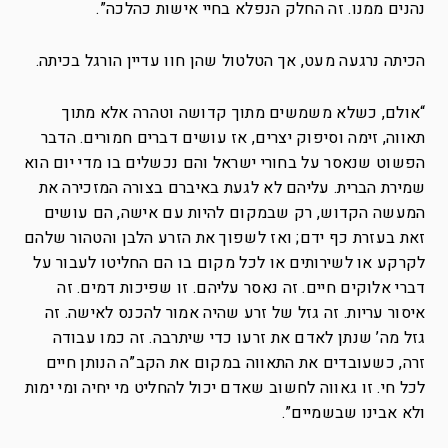
נהנים ממנו. זה החלק הנפלא בחיי אישות כהלכה”.
הכיתה נרגעה מעט, אך הטלטול שהן חוו עדיין הורגל בכיתה.
“אולם, כשלא משמשים מתוך קדושה וטהרה אלא מתוך
תאווה, זימה וסיפוק יצרים, אז עושים דברים חמורים. הדבר
הפשוט שנאסר על בחורי ישראל והם נכשלים בו מדי יום הוא
שמירת הברית. עליהם לא לגעת באיברם בצורה המזכירה את
המעשה הקדוש, רק שבמקום להיות עם אישה, הם עושים
זאת בעזרת כף ידם; ואז לשפוך את הזרע הלבן והטהור שלהם
לקרקע או לשירותים או לכל מקום בו הם החליטו לעבור על
דברי אלוקים חיים. זה נאסר עליהם. זו שפיכות דמים. זה
איסור עריות. זה גזל של זרע שהיה אמור להכנס לאישה. זה
גזל מה’ שנתן לאדם את זרעו כדי שיתרבה. זה כמו עבודה
זרה, כשעובדים את התאווה במקום את הקב”ה הנותן חיים
לכל חי. זו גאווה לחשוב שאדם יכול להחליט מי יחיה ומי ימות
ולא אבינו שבשמיים”.