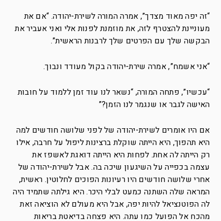
“זה יפה מאוד מצדך”, אמרה המורה לשירת-יהודה. “אם את
מעוניינת להצטרף לזה, את מוזמנת לפנות אלי ואני אעביר את
הבקשה שלך עם הפרטים שלך לרבנות הראשית”.
“אני אשמח”, אמרה שירת-יהודה בקול מעודד ונבוך.
“עכשיו”, פתחה המורה, “נשאר לנו עוד זמן ללמוד על חובות
האישה לגבר או שנגמר לנו הזמן?”
אם היו אומרים לשירת-יהודה של לפני שלושה חודשים למה
היא תהפוך, היא הייתה שוקלת ברצינות ליפול על חרבה, אילו
רק הייתה לה אחת. לפחות היא הייתה דואגת לאשפז את
עצמה בכפייה על השיגעון שיכה בה. אבל לשירת-יהודה של
אחרי שלושה חודשים היו רעיונות הפוכים לחלוטין. ראשית,
המראה שלה השתנה כמעט לבלי היכר. היא גילתה שתמיד היה
לה הפוטנציאל להיות יפה, אבל היא מעולם לא הוציאה זאת
מהכח אל הפועל כמו עתה. היא פצחה בדיאטת בריאות