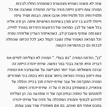
שזה לא משנה ושהיא מצטערת כשהמורה החלה לבכות.
המורה ענת-רימון הייתה מורה עדינה ונחמדה שאהבה את כל
תלמידותיה וכל תלמידותיה אהבו אותה. הבנות תמיד ציפו
וייחלו לרגע בו יגיע תורן בשיחות האישיות איתה. הן פנו אליה
בכל אשר על לבן. המראה של הדמעות היורדות במורד לחייה,
כשגופה שפוף משברון לב, כשהאיפור העדין שלפניה נמרח
וכל המראה האמהי שלה נשבר וקמל כאב לכל הכיתה שהחלה
לבכות גם כן מהמראה הקשה.
“כן”, הודתה המורה. “גם בעלי…” המורה לא הצליחה לסיים את
דבריה והיא פרצה בבכי במר נפשה. שירת-יהודה הייתה כה
נבוכה משאלתה ועוד יותר התביישה על שהעציבה את המורה
ענת-רימון בצורה הנוראה ביותר שגם היא בכתה בכי תמרורים.
המורה התקדמה אל עבר שירת-יהודה תוך בכייה ונפלה על
צוואריה, כששתיהן בוכות זו על זו. שירת-יהודה ניסתה
להתנחם על כתפה ובחיבוקה של זו שפגעה בה. הן הצליחו
להירגע לבסוף והמורה הסתכלה על פניה של שירת-יהודה
במבט אמהי חם ואוהב, גם אם מאחוריו שרר עצב עמוק