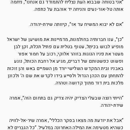
“אני בטוחה שבבוא העת נצליח להתמודד גם אנחנו”, ניחמה
אותה טל-אור-נעים והניחה יד אוהבת על כתפה.
“אם לא יבוא המשיח עד אז”, קיוותה שירת-יהודה.
“כן”, ענו חברותיה בחולמנות, מדמיינות את מושיען של ישראל
מופיע לבוש בכִּיתְל, עטוף בטלית עם פתיל תכלת, זקן לבן
מעטר את פניו הנוגות בזוהר אלוקי, רכוב על חמור אפור
ופשוט כפשטותם של דברים, מגיע אל רחבת הכותל, נוגע
באבניו ובית המקדש השלישי יורד מן השמיים באש והן זוכות
להתחתן עם הכהן הגדול ולסייע בידו לקדש את שם ה’ ולכונן
מלכות בית דוד מתוך קדושה וטהרה.
“הייתי רוצה שבעלי הצדיק יהיה צדיק גם בתחום הזה”, אמרה
שירת-יהודה.
“אבל את יודעת מה מצאו בסקר הכללי”, אמרה שיר-אל-לוויה
כשהיא מטעימה את המילה האחרונה במלעיל. “כל הגברים לא