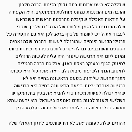
שכללה לא מעט ארוחות ביום וכולן מזינות, הרבה חלבון
והרבה מים והמנעות כמעט מוחלטת מממתקים. היא הקפידה
על הוראות האכילה שקיבלה מהרבנות הראשית כשבראש
שלה מתנגנים כל הזמן מילותיו של הרמב”ם על כך שכדי
לעבוד את ה’ יש לשמור על גוף בריא. לכן היא גם הקפידה על
תרגילי הכושר היומיים שהורו לה לעשות. התברר שכמו אחיה
הקטנים והשובבים, גם לה יש יכולות גופניות מרשימות ביותר
ומיום ליום היא הרגישה שיפור. היה עליה לעשות תרגילים
לחיזוק הגוף ובעיקר רצפת האגן, אבל גם הרבה תרגילים
לחיטוב הגוף ולשיפור סיבולת לב-ריאה. את הכול היא עשתה
מתוך תחושת שליחות. בפעם הראשונה בחייה היא לא
הרגישה אובדת עצות. בפעם הראשונה בחייה היא הרגישה
שהיא יכולה לעשות משהו כדי להביא את בניין בית המקדש
השלישי ולעזור לבנות בתים נאמנים בישראל. היא ידעה שהיא
תעשה ככל יכולתה כדי לממש את שליחותה בעַלְמַא הדֵין.
ההורים שלה, לעומת זאת, לא היו שותפים לחזון הגְאוּלִי שלה.