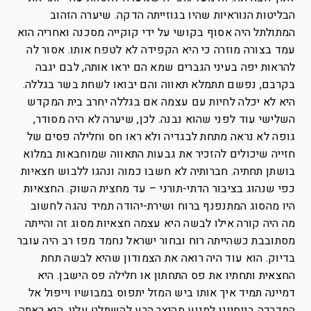
הבליטות הנוראיות שהיו בגוזייתה הדקה. שיערה הזהוב
המתולתל היה אסוף בקושי על ידי קוקייה מסכנה ואחריה הוא
עמד בצורה מוזרה כי היא הקפידה לא לטפח אותו. אסור לה
להראות יפה בעיני הגברים שמא הם יראו אותה, לבם יגבה
בקרבם, נפשם תתמלא תאווה והם יבואו לשחת בשר בגללה.
היא לא יכלה לחיות עם עצמה אם בגללה יחרב בית המקדש
השלישי עוד לפני שהוא נבנה. לכן, שיערה לא היה מסודר,
גופה לא נראה מתחת לבגדיה ולא ראו חס וחלילה פסים של
חזייה שיכולים להזכיר את גבעות התאווה שמוחבאות במלוא
בושתן תחתיה. חברותיה לא חשבו כמוה ונהגו ללבוש חצאיות
כפי שנהוג בציבור הדתי-תורני – עד מחצית השוק. החצאיות
היו מהסוג המתנפנף ברוח ושירת-יהודה תמיד נהגה לחשוב
מה היה קורה אילו לבשה היא עצמה חצאיות מסוג זה והייתה
מסתובבת כשהייתה רוח ובחור ישראל נחמד מפז רב היה עובר
בדיוק. הוא עוד היה רואה את הצמודון שהיא לבשה תחת
החצאית ותחתיו את פס התחתון או חלילה פס הישבן. היא
דמיינה תמיד איך אותו ביש המזל יתפוס במבושיו וייפול אל
המדרכה בניסיונו למנוע מהיצר הרע להשתלט עליו. היא ראתה