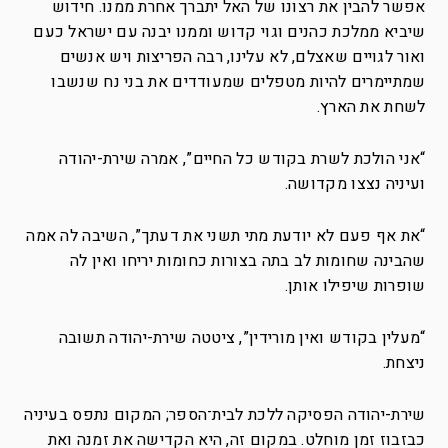
אפשר להבין את רצונו של האל יתברך אחרת ממנו. חידוש
שיביא ממלכת כהנים וגוי קדוש וממנו יבנה עם ישראל כעם
ואור לגויים שאצלם, לא עלינו, רבה הפריצות ויש אנשים
שמתיימרים להיות מטפלים שמעודדים את בני נח שנשבו
לשחת את הארץ.
“אני הולכת לשרת בקודש כל החיים”, אמרה שירת-יהודה
ועיניה נצצו מקדושה.
“את אף פעם לא יודעת מתי תשני את דעתך”, השיבה לה אמה
שהבינה שחומות לב בתה בצורות כחומות יריחו ואין לה
שופרות שיפילו אותן.
“מעלין בקודש ואין מורידין”, ציטטה שירת-יהודה תשובה
ניצחת.
שירת-יהודה הפסיקה ללכת לבית־הספר; המקום נתפס בעיניה
כבזבוז זמן מוחלט. במקום זה, היא הקדישה את זמנה ואת