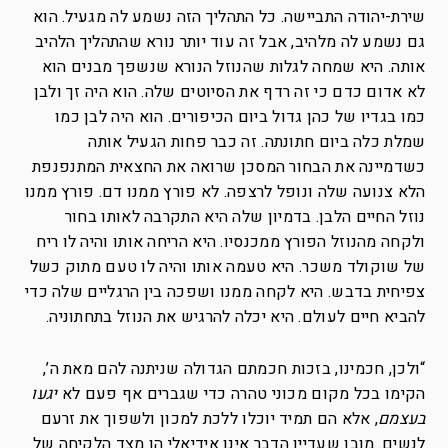
שירת-יהודה התביישה. כל התהליך הזה נשמע לה מגעיל. הוא
גם נשמע לה מלהיב, אבל זה עוד יותר נורא שהתהליך הלהיב
אותה. היא שמחה לגלות שהנוזל הנורא שנשפך מבנים הוא
לא אדום כדם כי זה רדף את הסיוטים שלה. הוא היה זך ולבן
כמו בגדיו של כהן גדול ביום הכיפורים. הוא היה לבן כמו
שמלת כלה ביום חתונתה. זה כבר פחות הגעיל אותה
כשדמיינה את הבחור המסכן שרואה את החצאית המתנפנפת
הלא צנועה שלה ונופל לרצפה. לא פורץ ממנו דם. פורץ ממנו
נוזל החיים הלבן. בדמיון שלה היא התקרבה לאותו בחור
ולקחה מהנוזל הפורץ ממכנסיו. היא הריחה אותו והיה לו ריח
של שוקולד משכר. היא טעמה אותו והיה לו טעם מתוק כשל
צפיחית בדבש. היא לקחה ממנו ושפכה בין הרגליים שלה כדי
להביא חיים לעולם. היא יכלה להרגיש את הנוזל בתחתוניה.
“ולכן, חכמינו, בזכות חכמתם הגדולה שניתנה להם מאת ה’,
הקימו בכל מקום מכוני טהרה כדי שגברים אף פעם לא
יגעו
בעצמם
, אלא הם תמיד יוכלו ללכת למכון ולשפוך את זרעם
לנשים. מובן שעדיין הדבר אינו אידיאלי הן מצד הלקיחה של