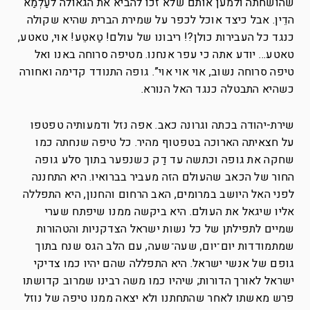
שהושחתה ולמען אותם שלא זכו להביא את הגאולה לעַלְמַא
הדֵין. אבל כיצד אוכל לכפר על שמירת הברית שהיא שקולה
כנגד כל העבירות כולן?! ריבונו של עולם! טַאטֵע! אוי, טאטע,
טאטע… יודע אתה כי עפר אנחנו. מטיפה סרוחה באנו ואל
טיפה סרוחה נשוב, אוי אוי אוי”. גופה התנודד קדימה ואחורה
כשהיא התבטלה כנגד האל הנורא.
שירת-יהודה בכתה וגרונה כאב. אפה נזל ודמעותיה טפטפו
על חצאיתה הארוכה בטפטוף מהיר. כל טיפה שנחתה כמו
שחקה את גופה וכתשה עד דַק כשנפער בתוך סלע גופה
החור של הכאב שהעולם הזה מעביר בברואיו. היא התחננה
לפני האל היושב במרומים, האב הרחום והחנון, היא התפללה
אליו שיגאל את העולם. היא ביקשה ממנו שיפתח שערי
שמיים לתפילתן של כל נשות ישראל הצדקניות והטהורות
שמתמודדות יום־יום, שעה־שעה, עם הלב הגס שנח בתוך
גופם של אנשי ישראל. היא התפללה שהם יהיו כמו צדיקי
ישראל לאורך הדורות; שיהיו כמו משה רבינו שמרוב קדושתו
פרש מאשתו לאחר שהתחתנו ולא יצאה ממנו טיפה של נוזל