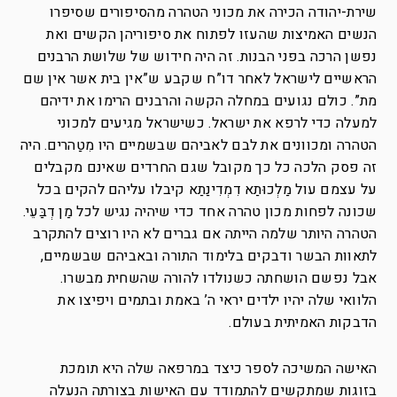
שירת-יהודה הכירה את מכוני הטהרה מהסיפורים שסיפרו
הנשים האמיצות שהעזו לפתוח את סיפוריהן הקשים ואת
נפשן הרכה בפני הבנות. זה היה חידוש של שלושת הרבנים
הראשיים לישראל לאחר דו”ח שקבע ש”אין בית אשר אין שם
מת”. כולם נגועים במחלה הקשה והרבנים הרימו את ידיהם
למעלה כדי לרפא את ישראל. כשישראל מגיעים למכוני
הטהרה ומכוונים את לבם לאביהם שבשמיים היו מִטַהרים. היה
זה פסק הלכה כל כך מקובל שגם החרדים שאינם מקבלים
על עצמם עול מַלְכוּתַא דִמְדִינַתַא קיבלו עליהם להקים בכל
שכונה לפחות מכון טהרה אחד כדי שיהיה נגיש לכל מַן דְבַּעֵי.
הטהרה היותר שלמה הייתה אם גברים לא היו רוצים להתקרב
לתאוות הבשר ודבקים בלימוד התורה ובאביהם שבשמיים,
אבל נפשם הושחתה כשנולדו להורה שהשחית מבשרו.
הלוואי שלה יהיו ילדים יראי ה’ באמת ובתמים ויפיצו את
הדבקות האמיתית בעולם.
האישה המשיכה לספר כיצד במרפאה שלה היא תומכת
בזוגות שמתקשים להתמודד עם האישות בצורתה הנעלה