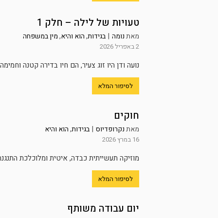
טעויות של לילה – חלק 1
מאת
נומה
|
בגידות
,
הוא והיא
,
מין במשפחה
2 באפריל 2026
נועה ודן היו זוג צעיר, הם חיו בדירה קטנה וחמי
לסיפור המלא
חוקים
מאת
נקרופדיוס
|
בגידות
,
הוא והיא
16 במרץ 2026
מוזיקה תעשייתית כבדה, איטית ומלוכלכת התנגנה
לסיפור המלא
יום עבודה משותף