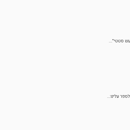
 סטטי”....
ר עלינו:...