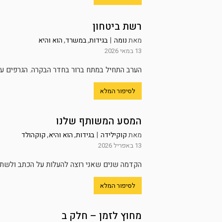
רשת ביטחון
מאת
נומה
|
בגידות
,
במשרד
,
הוא והיא
13 במאי 2026
הערב התחיל במתח ברור בחדר הבקרה. הגרפים על 
לסיפור המלא
המסע המשותף שלנו
מאת
קוקילידה
|
בגידות
,
הוא והיא
,
קוקהולד
13 באפריל 2026
הקדמה שנים שאני רוצה להעלות על הכתב ולשתף א
לסיפור המלא
מחוץ לזמן – חלק ב