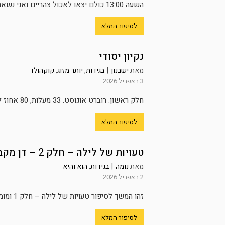
השעה 13:00 כולם יצאו לאכול צהריים ואני נשארתי לעבוד על פרויקט חשוב במשרד שלי בקריה, פתאום מקבלת הודעה ממנו ״היי...
לסיפור המלא
נקיון יסודי
מאת
ישבנון
|
בגידות
,
יותר מזוג
,
קוקהולד
3 באפריל 2026
חלק ראשון: רוברט אוגוסט. 33 מעלות, 80 אחוז לחות. מזי עמדה במטבח ליד הכיור בכותנת טריקו קלה עד הברך. כבר...
לסיפור המלא
טעויות של לילה – חלק 2 – דן מקבל שיעור
מאת
נומה
|
בגידות
,
הוא והיא
2 באפריל 2026
זהו המשך לסיפור טעויות של לילה – חלק 1 ומומלץ לקרוא אותו תחילה זה היה יום עבודה רגיל במשרד ההנדסה....
לסיפור המלא