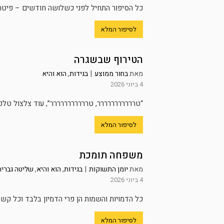
כל הסיפור התחיל לפני כשלושה חודשים – פיטרו 
לסיפור המלא
הטירוף שבשגרה
מאת
בחור ממוצע
|
בגידות
,
הוא והיא
4 ביוני 2026
“טררררררררררר, טררררררררררר”, עוד צלצול טלפו
לסיפור המלא
משפחה תומכת
מאת
יומן התשוקות
|
בגידות
,
הוא והיא
,
שליטה גברית
4 ביוני 2026
כל הדמויות והשמות הן פרי הדמיון בלבד וכל קשר 
לסיפור המלא