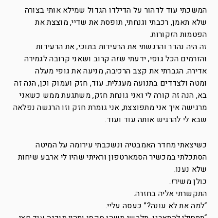
המשכתי עוד לדהור על הדילדו הגדול שמילא אותי בצורה
שלא תאמן, רכבתי וגנחתי, תופסת את שדיי, מוצצת את
הפטמות הזקורות.
זה היה נהדר והרגשתי את הרעידות בתוכי, את הרעידות
והזרמים הכל גופי, ידעתי שזה קרוב ושאני קרובה לגמירה
אדירה.
הגברתי את קצב הרכיבה, מניעה את גופי מעלה
ומטה ולצדדים בתנועה מעגלית. עוד, חזק ועמוק וכן, הנה זה
בא, הנה זה קורה לי ואני גונחת חזק, משתגעת ממש כשאני
מרגישה איך אני מתפוצצת, אני גומרת חזק וזו הרגשה נפלאה
שבא לי להרגיש אותה עוד ועוד.
כשיצאתי מחדר האמבטיה ונשכבתי עירומה על המיטה
הסתכלתי במכשיר הסמארטפון וראיתי שהיו לי ארבע שיחות
שלא נענו.
כולן משירז.
התקשרתי אליה בחזרה.
“למה את לא עונה?” כעסה עליי.