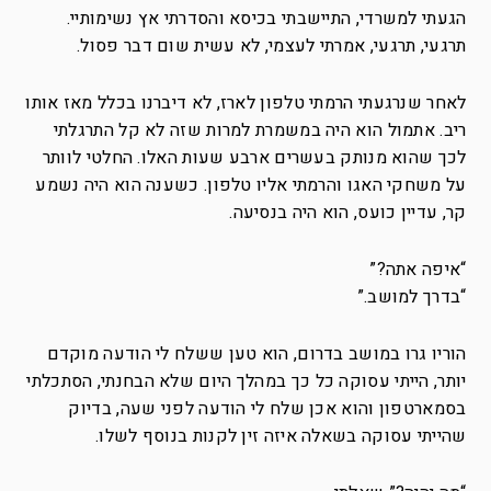
הגעתי למשרדי, התיישבתי בכיסא והסדרתי אץ נשימותיי.
תרגעי, תרגעי, אמרתי לעצמי, לא עשית שום דבר פסול.
לאחר שנרגעתי הרמתי טלפון לארז, לא דיברנו בכלל מאז אותו
ריב. אתמול הוא היה במשמרת למרות שזה לא קל התרגלתי
לכך שהוא מנותק בעשרים ארבע שעות האלו.
החלטי לוותר
על משחקי האגו והרמתי אליו טלפון. כשענה הוא היה נשמע
קר, עדיין כועס, הוא היה בנסיעה.
“איפה אתה?”
“בדרך למושב.”
הוריו גרו במושב בדרום, הוא טען ששלח לי הודעה מוקדם
יותר, הייתי עסוקה כל כך במהלך היום שלא הבחנתי, הסתכלתי
בסמארטפון והוא אכן שלח לי הודעה לפני שעה, בדיוק
שהייתי עסוקה בשאלה איזה זין לקנות בנוסף לשלו.