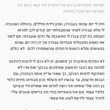
הסיפור והדמויות בו הם פרי הדמיון וכל קשר בינם בין
המציאו הוא מקרי בהחלט.
היה לי יום עמוס בעבודה, המון ניירת ומיילים, בהחלט הצטברה
לי מלא עבודה לאחר שהתבטלתי יום קודם לכן. למרות
העומס בין לבין עברו לי מחשבות על היום שעברתי, אם לומר
את האמת התבטלתי מבחינת עבודה אך זה היה יום עמוס
במעשים ומלא רגשות ודחפים שהשתחררו להם. לא כולם.
לא הפכתי מופקרת כך פתאום, זה לא גרם לי לרצות להיכנס
למיטה עם הגבר הראשון שאפגוש בבוקר ואת ארז לא
הספקתי לראות הבוקר, כך שאני עדיין אותה הבחורה, עם
הבנות חדשות, עד עכשיו לא פעלתי נכון מבחינה מינית כלפי
בן הזוג שלי שאיתו אני רוצה לחיות את שארית חיי ובעיקר
כלפיי עצמי. אם אני מעוניינת בחיי מין בריאים וטובים עליי
להכיר עצמי ולדעת לענג את עצמי.