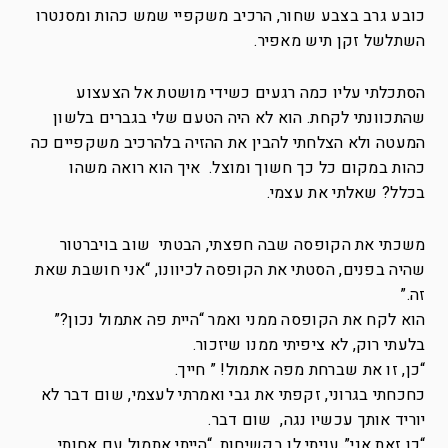
כובע גרב בצבע שחור, הרכיב משקפיי שמש כהות ומסנטרו
השתלשל זקן תיש מאפיר.
הסתכלתי עליו כמה רגעים כשידי מושטת אל הצעצוע
שהתכוונתי לקחת. הוא לא היה הטעם שלי בגברים בלשון
המעטה ולא הצלחתי להבין את ההזיה בלהרכיב משקפיים כה
כהות במקום כל כך חשוך ומוצל. איך הוא רואה משהו
בכלל? שאלתי את עצמי.
משכתי את הקופסה שבה חפצתי, הבטתי שוב בויברטור
שהיה בפנים, הסטתי את הקופסה לכיוונו, “אני חושבת שאת
זה.”
הוא לקח את הקופסה ממני ואמר “היית פה אתמול נכון?”
בלעתי רוק, לא ציפיתי ממנו שיזכור.
“כן, זו את שברחת מפה אתמול! ” חייך.
כחכחתי בגרוני, זקפתי את גבי ואמרתי לעצמי, שום דבר לא
יוריד אותך עכשיו נגה, שום דבר.
“כן זאת אני” עניתי לו בקשיחות, “הייתי אתמול עם אחותי,