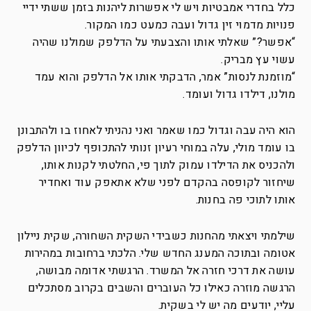
כלל בחדרי אמבטיות ויש לי אפשרות ליהנות בזמן ששתי ידיי
פנויות מדמוי זין גדול ועבה כמעט כמו המקור.
“אפשר?” שאלתי אותו והצבעתי על הדלפק שמולנו שהיה
עשוי עץ מבריק.
“מוזמנת לנסות” אמר, הדבקתי אותו אל הדלפק והוא עמד
מולנו, דילדו גדול ועומד.
הוא היה עבה וגדול כמו שאמר ואני נהניתי לאחוז בו ולהתבונן
בו עומד מולי, עלה במוחי רעיון זנותי להתכופף לכיוון הדלפק
ולהכניס את הדילדו עמוק לתוך פי, החלטתי לקנות אותו,
שיחזור לקופסה בהקדם לפני שלא אתאפק עוד ואחדיר
אותו לתוכי פה בחנות.
שילמתי ויצאתי מהחנות כשבידי השקית השחורה, שקית ניילון
אטומה ובתוכה המענג החדש שלי. הלכתי ברחובות במהירות
עושה את דרכי חזרה אל המשרד.
הרגשתי אדומה מבושה,
הרגשה מוזרה כאילו כל העוברים והשבים בקרוב מסתכלים
עליי, יודעים מה יש לי בשקית.