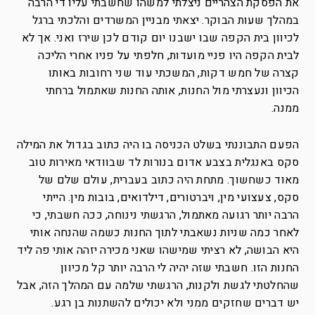
את הפסקת הצהריים ניצלתי למשהו שחשבתי עליו די הרבה
במהלך שעות הבוקר. יצאתי מבניין המשרדים והלכתי ברגל
לכיוון בית הקפה שבו ישבנו יום קודם לכן שירז ואני.
אך לא
לבית הקפה היו פניי מועדות, חלפתי על פניו אחרי הליכה
קצרה של חמש דקות, המשכתי עוד שני רחובות באותו
הכיוון ונעצרתי מול החנות, אותה החנות שאתמול ברחתי
ממנה.
הפעם התבוננתי בשלט הכניסה בו היה כתוב בגדול את המילה
סקס באנגלית בצבע אדום בנורות לד שבוודאי מאירות טוב
מאוד כשחשוך. מתחת היה כתוב בעברית, עולם שלם של
סקס, צעצועי מין, ויברטורים, דילדואים, בובות מין. הייתי
הרבה יותר רגועה מאתמול, הרגשתי נינוחה, ככה חשבתי, כי
לאחר כמה שניות נשאבתי לתוך החנות כשמה שהנחה אותי
היא הבושה, לא רציתי שמישהו שאני מכירה יזהה אותי פה ליד
החנות הזו.
חשבתי שזה יהיה לי הרבה יותר קל מכיוון
שהחלטתי לגשת ולקנות, הרגשתי שלמה עם המהלך הזה, אבל
יש דברים שחזקים ממני ולא יכולים להשתנות בן רגע.