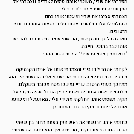
הפרדתי את שדיי, משכתי אותם טיפה לצדדים ונצמדתי אל
הזין שהיה עכשיו צמוד לחזה שלי.
הצמדתי סביבו את שדיי ומעכתי אותו בהם.
התחלתי להעלות ולהוריד אותם עליו, מזיינת אותו עם שדיי
הרטובים.
וואו זה כל כך חרמן אותי, הרגשתי שאני חייבת כבר להרגיש
אותו כבר בתוכי, חייבת.
“בוא ותזיין אותי עכשיו!” אמרתי והתרוממתי,
לקחתי את הדילדו בידי והצמדתי אותו אל אריח הקרמיקה
שבקיר. התכופפתי והצמדתי את ישבני אליו, הרגשתי איך הוא
מתחכך בעורי הרטוב. שדיי נמשכו מטה מכובד משקלם.
שלחתי יד אחת אחורנית ואחזתי בזין הגדול שהיה תקוע על
הקיר, תפסתי אותו, החלקתי את ידי עליו, מאוננת לו ומכוונת
אותו אל פתח נרתיקי הרטוב והמחורמן.
כיוונתי אותו, הרגשתי את ראש הזין בפתח החור בין שפתי
הכוס. החדרתי אותו קצת, מרגישה איך הוא פוער את שפתיי