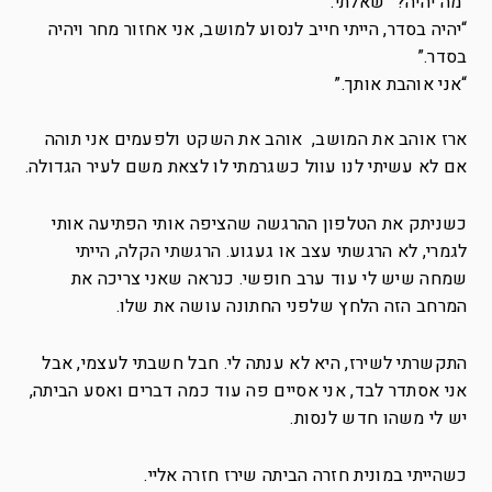
“מה יהיה?” שאלתי.
“יהיה בסדר, הייתי חייב לנסוע למושב, אני אחזור מחר ויהיה
בסדר.”
“אני אוהבת אותך.”
ארז אוהב את המושב, אוהב את השקט ולפעמים אני תוהה
אם לא עשיתי לנו עוול כשגרמתי לו לצאת משם לעיר הגדולה.
כשניתק את הטלפון ההרגשה שהציפה אותי הפתיעה אותי
לגמרי, לא הרגשתי עצב או געגוע. הרגשתי הקלה, הייתי
שמחה שיש לי עוד ערב חופשי. כנראה שאני צריכה את
המרחב הזה הלחץ שלפני החתונה עושה את שלו.
התקשרתי לשירז, היא לא ענתה לי. חבל חשבתי לעצמי, אבל
אני אסתדר לבד, אני אסיים פה עוד כמה דברים ואסע הביתה,
יש לי משהו חדש לנסות.
כשהייתי במונית חזרה הביתה שירז חזרה אליי.