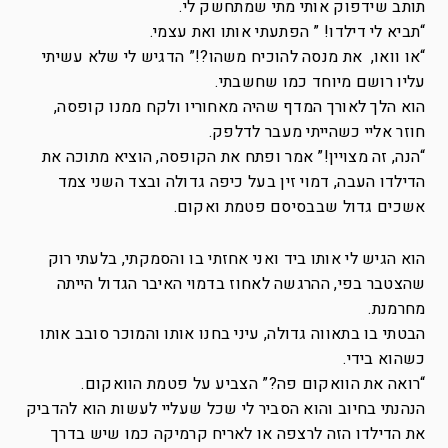
תותב שידפוק אותי מתי שמתחשק לי.
“תביא לי דילדו! ” הפתעתי אותו ואת עצמי.
“או וואו, את מנסה להוכיח משהו?!” הדגיש לי שלא עשיתי
עליו רושם מיוחד כמו שחשבתי.
הוא הלך לאורך המדף שהיה מאחוריו ולקח ממנו קופסה,
חוזר אליי כשהייתי מעבר לדלפק.
“הנה, זה מצויין!” אמר ופתח את הקופסה, הוציא מתוכה את
הדילדו העבה, דמוי זין בעל כיפה גדולה ובצד השני צמד
אשכים גדול שבבסיסם פטמת ואקום.
הוא הגיש לי אותו ביד ואני אחזתי בו והסמקתי, בלעתי רוק
שהצטבר בפי, ההרגשה לאחוז בדמוי האיבר הגדול הייתה
מחרמנת.
הבטתי בו בתאווה גדולה, עיני בחנו אותו והמוכר סובב אותו
כשהוא בידי.
“רואה את הוואקום פה?” הצביע על פטמת הוואקום.
הנהנתי בחיוב והוא הסביר לי שכל שעליי לעשות הוא להדביק
את הדילדו הזה לרצפה או לאריח קרמיקה כמו שיש בדרך