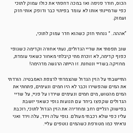
הכוס, חודר פנימה ואז במכה דחפתי את כולו עמוק לתוכי
כפי שדמיינתי אותו לא עומד בפיתוי כבר ודופק אותי חזק
ועמוק.
“אההה.. ” גנחתי חזק כשהוא חדר עמוק לתוכי,
שוב תפסתי את שדיי הגדולים, נעתי אחורה וקדימה כשגופי
כפוף קדימה, לא זוכרת מתי קיבלתי מאחור כשאני עומדת,
מחזיקה בשדיי ונטחנת.
זו הייתה הרגשה מדהימה!
התיישבתי על הזין הגדול שהצמדתי לרצפת האמבטיה. הורדתי
את המים שהפשירו וכבר לא היו חמים ונעימים, פתחתי את
המים מהטוש, מים חמים ונעימים שירדו על פניי, על שדיי
הגדולים שקפצו ביחד עם תנועות גופי כשאני יושבת
בפישוק רגליים רחב ומחדירה את הזין הגדול לתוכי, רוכבת
עליו כפי שלא רכבתי מעולם. גופי עלה וירד, עלה וירד ואני
נראיתי כמו מטורפת כשהמים נוטפים עליי.