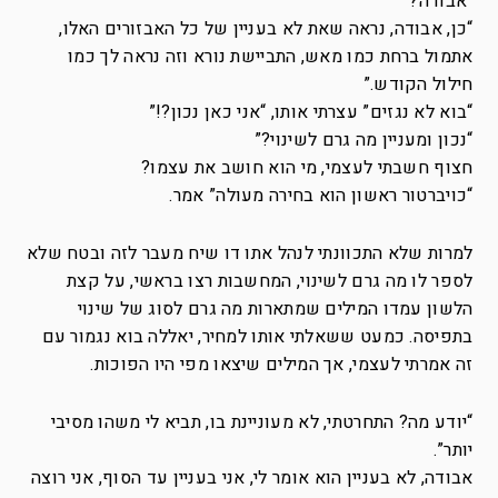
“אבודה?”
“כן, אבודה, נראה שאת לא בעניין של כל האבזורים האלו,
אתמול ברחת כמו מאש, התביישת נורא וזה נראה לך כמו
חילול הקודש.”
“בוא לא נגזים” עצרתי אותו, “אני כאן נכון?!”
“נכון ומעניין מה גרם לשינוי?”
חצוף חשבתי לעצמי, מי הוא חושב את עצמו?
“כויברטור ראשון הוא בחירה מעולה” אמר.
למרות שלא התכוונתי לנהל אתו דו שיח מעבר לזה ובטח שלא
לספר לו מה גרם לשינוי, המחשבות רצו בראשי, על קצת
הלשון עמדו המילים שמתארות מה גרם לסוג של שינוי
בתפיסה.
כמעט ששאלתי אותו למחיר, יאללה בוא נגמור עם
זה אמרתי לעצמי, אך המילים שיצאו מפי היו הפוכות.
“יודע מה? התחרטתי, לא מעוניינת בו, תביא לי משהו מסיבי
יותר”.
אבודה, לא בעניין הוא אומר לי, אני בעניין עד הסוף, אני רוצה