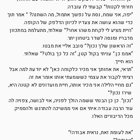
חזרתי לקנות!” קבעתי לו עובדה.
“יפה, אני שמח, נסת על נפשך אתמול, מה השתנה? ” אמר תוך
כדי שהוא עושה את צעדיו לכיוון הדלפק של הקופה.
“היית מציע לי לקחת משהו אחר?” שאלתי, מתעלמת במתכוון
מדבריו ומנסה לשדר ביטחון יתר.
“זה הראשון שלך נכון?” סובב אליי את מבטו.
“אממ כן.” עניתי בקול קטן, “זה כל כך בולט?” שאלתי.
הוא חייך.
“תראי, את אחותך אני מכיר כלקוחה כאן” לא יודעת למה אבל
רציתי לקבור את עצמי כששמעתי אותו אומר את זה.
“גם מחיי הלילה אני מכיר אותה, חיית מועדונים לא קטנה היא,
שירז נכון?”
“נכון”. כן כן הבנתי ששמה הולך לפניה, אוי לבושה, צפויה לה
עוד הרבה עבודה איתי אם אני ממשיכה להתרגש ולהסמיק
מכל הדיבורים האלו.
“את לעומת זאת, נראית אבודה!”