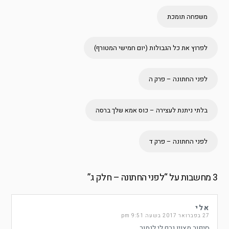
משפחה תומכת
לפרוץ את כל הגבולות (יום חמישי המטורף)
לפני החתונה – פרק ה
בלתי ניתנת לעצירה – כוס אמא שלך ברסה
לפני החתונה – פרק ד
3 מחשבות על “
לפני החתונה – חלק ג
”
אלי
27 בפברואר 2017 בשעה 9:51 pm
סיפור מצוין גרם לי לגמור