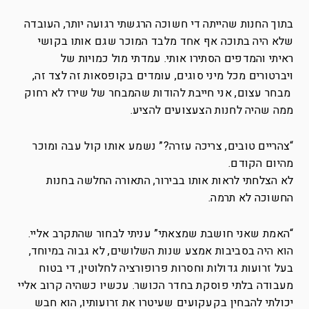
בתוך החנות שהייתה די חשוכה הרגשתי רגועה יותר, העובדה
שלא היה בתוכה אף אחד מלבד המוכר שגם אותו בקושי
ראיתי והמדפים הסתירו אותי. עמדתי מול כמויות של
ויברטורים מכל מיני סוגים, עומדים בקופסאות זה לצד זה,
מבחר עצום, אני חייבת להודות שהמבחר של שירז לא רחוק
ממה שהיה לחנות הצעצועים להציע.
“צהריים טובים, צריכה עזרה?” נשמע אותו קול עבה ומוכר
מהיום הקודם.
לא הצלחתי לראות אותו בבירור, התאורה החלשה בחנות
החשוכה לא תרמה.
“האמת שאני חושבת שמצאתי” עניתי לבחור שהתקרב אליי.
הוא היה בסביבות אמצע שנות השלושים, לא גבוה במיוחד,
בעל זרועות גדולות וחסרות פרופורציה לחלוטין, די בטוח
מעבודה בלתי פוסקת בחדר הכושר. עכשיו כשהיה קרוב אליי
יכולתי להבחין בקעקועים שעיטרו את זרועותיו, הוא חבש