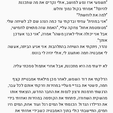
“תשמעי ארז נסע למושב, אולי נקדים את מה שתכננת
להיום?” אמרתי בקול נמוך וחלש.
“למה את לוחשת?”
“אני במונית” עניתי ובדקתי עד כמה הנהג שם לב לשיחה שלי.
“מטומטמת אחת” צחקה עליי, “האמת שזה מתאים לחמישי,
אבל אני יכולה אולי לארגן משהו” אמרה, “אני כבר אעדכן
אותך”.
נהדר, ניתקתי את השיחה בהתלהבות. אני אגיע הביתה, אעשה
לי אמבטיה חמה ואתענג לי, אולי יהיה לי בונוס.
לא ידעתי מה היא מתכננת, אבל אחרי אתמול סמכתי עליה.
הדלקתי את דוד השמש, לאחר מכן מילאתי אמבטיית קצף
חמה, פשטי את בגדיי מעליי במהירות וזרקתי אותם לכל עבר,
הרגשתי חרמנות ורצון לנסות את החבר החדש, הוצאתי אותו
מהשקית השחורה, פתחתי את הקופסה במהירות ואחזתי בידי
את הדילדו הגדול.
הכנסתי אל המים רגל ועוד אחת, המים היו
חמים, התיישבתי כולי בתוך האמבטיה כשבידי אחזתי את