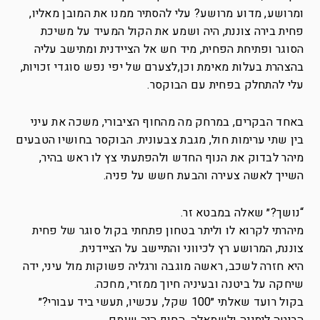
ומרושע, מדוע מרושע? עלי להסתיר ממנו את המובן מאליו,
פחית בירה צוננת, היה ושמע את הקול המעיד על משיכת
הסוגר ופתיחת הפחית, מיד חש אל הציידנית ומתישב עליה
בהצהרת בעלות מאימת וכן,לצערם של יפי נפש סוגדי זכויות,
עלי להתחלק בפחית עם הבוקסר.
באחד הבקרים, במרחק מה מהחוף הציבורי, משכה את עיני
בין שתי ערימות חול, מגבת צבעונית. הבוקסר בחושיו הטבעים
מיהר לבדוק את הנוף החדש ולהפתעתי צץ לו ראש בהיר,
השייך לאשה צעירה והבעת חשש על פניה.
“נושך?״ שאלה במבטא זר.
מיהרתי לקרוא לו וליתר בטחון פתחתי בקול סוגר של פחית
צוננת, המרושע רץ לכיווני והתיישב על הציידנית.
היא חזרה לשכב, ראשה מוגבה ורגליה פשוקות מול עיני, ידה
שיחקה על ביטנה ובעיניה חיוך ממזרי, מחכה.
בקול רועד שאלתי ״100 שקל, עכשיו, תעשי ביד עבורי?״