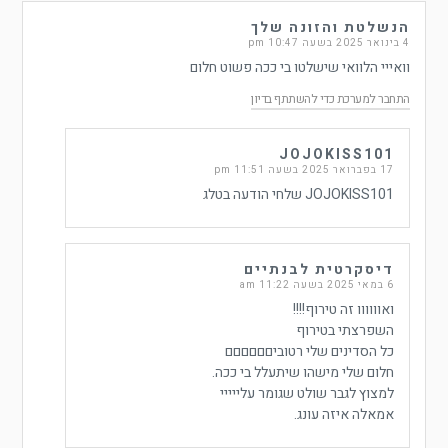
הנשלטת והזונה שלך
4 בינואר 2025 בשעה 10:47 pm
וואייי הלוואי שישלטו בי ככה פשוט חלום
התחבר למערכת כדי להשתתף בדיון
JOJOKISS101
17 בפברואר 2025 בשעה 11:51 pm
JOJOKISS101 שלחי הודעה בטלג
דיסקרטית לבנתיים
6 במאי 2025 בשעה 11:22 am
ואוווווו זה טירוף!!!!
השפרצתי בטירוף
כל הסדינים שלי רטוביםםםםםם
חלום שלי מישהו שיתעלל בי ככה.
למצוץ לגבר שולט שגומר עלייייי
אמאלה איזה עונג.