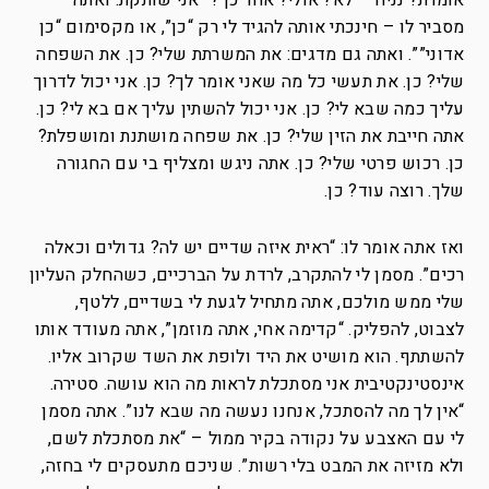
אומרת? נניח – לא? אולי? אחר כך?” אני שותקת. ואתה
מסביר לו – חינכתי אותה להגיד לי רק “כן”, או מקסימום “כן
אדוני””. ואתה גם מדגים: את המשרתת שלי? כן. את השפחה
שלי? כן. את תעשי כל מה שאני אומר לך? כן. אני יכול לדרוך
עליך כמה שבא לי? כן. אני יכול להשתין עליך אם בא לי? כן.
אתה חייבת את הזין שלי? כן. את שפחה מושתנת ומושפלת?
כן. רכוש פרטי שלי? כן. אתה ניגש ומצליף בי עם החגורה
שלך. רוצה עוד? כן.
ואז אתה אומר לו: “ראית איזה שדיים יש לה? גדולים וכאלה
רכים”. מסמן לי להתקרב, לרדת על הברכיים, כשהחלק העליון
שלי ממש מולכם, אתה מתחיל לגעת לי בשדיים, ללטף,
לצבוט, להפליק. “קדימה אחי, אתה מוזמן”, אתה מעודד אותו
להשתתף. הוא מושיט את היד ולופת את השד שקרוב אליו.
אינסטינקטיבית אני מסתכלת לראות מה הוא עושה. סטירה.
“אין לך מה להסתכל, אנחנו נעשה מה שבא לנו”. אתה מסמן
לי עם האצבע על נקודה בקיר ממול – “את מסתכלת לשם,
ולא מזיזה את המבט בלי רשות”. שניכם מתעסקים לי בחזה,