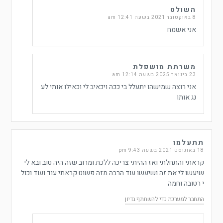
השולט
8 באוקטובר 2021 בשעה 12:41 am
אני אשמח
משרתת מושפלת
23 בינואר 2025 בשעה 12:14 am
אני רוצה שמישהו יתעלל בי ככה ויכאיב לי וכאילו אותי לע
נג אותו
תתעלמו
18 באוגוסט 2021 בשעה 9:43 pm
קראתי והתחלתי ואז ההיתי צריכה ללכת ומרוב שזה היה טוב ובא לי
שיעשו לי את זה ושיעשו עוד הרבה מזה פשוט קראתי עוד ועוד וכול
י רטובה וחמה
התחבר למערכת כדי להשתתף בדיון