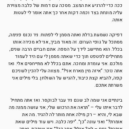
ככה כדי להרגיע את המצב. מסכה עם דמות של כלבה מצוירת
עליה מונחת בצד וכמה דקות אחר כך אתה אומר לי לעטות
אותה.
דפיקה נשמעת בדלת ואתה מסמן לי לפתוח. ניר נכנס פנימה,
מסתכל על גופי הערום. זה מאוד מביך, אני לא מכירה אותו
בכלל. הוא מתיישב לידך על הספה. אתם חברים הרבה שנים,
מתחילים לפטפט תוך כדי שאתה מסמן לי עם היד לעמוד
מולכם. אני עומדת ומחכה. אתם בכלל לא מתייחסים אלי. ואז
אתה נזכר: “איזה מין מארח אני?”. מצווה עלי להכין לשניכם
קפה, להביא קצת כיבוד, להגיש על השולחן. בלי מילים אני
משרתת אתכם.
בינתיים אני שמה לב שגם ניר עבר לבוקסר. ואז אתה מתחיל
לדבר איתו עלי – “תראה את הרכוש שלי, אני עושה ממנה מה
שבא לי, והיא – רק מילה אחת מותר לה להגיד. מה את
אומרת?” ואני עונה “כן”. “יפה כלבה. ויש עוד מילים שאת