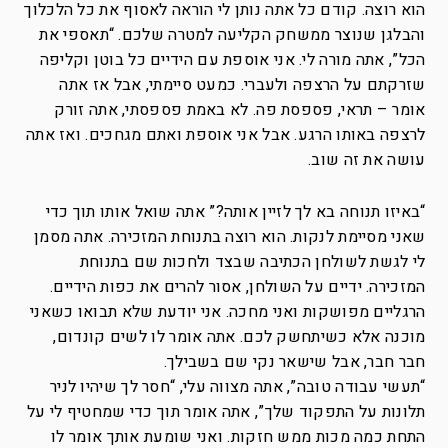
הוא רוצה. קודם כל אתה נותן לי הוראה לאסוף את כל הלכלוך
והבלגן שנוצר ממשחק הקליעה למטרה שלכם. “תאספי את
הכל”, אתה מורה לי. אני אוספת עם הידיים כל בוטן וקליפה
שזרקתם על הרצפה ולעברי. כמעט סיימתי, אבל אז אתה
אומר – תראי, פספסת פה. לא באמת פספסתי, אתה זורק
לרצפה באותו הרגע. אבל אני אוספת ואתם מגחכים. ואז אתה
עושה את זה שוב.
“באיזו תנוחה בא לך לזיין אותה?” אתה שואל אותו תוך כדי
שאני מסיימת לנקות. הוא רוצה בתנוחת המזכירה. אתה מסמן
לי לגשת לשולחן הכתיבה שבצד ולחכות שם בתנוחת
המזכירה. ידיים על השולחן, אסור להרים את כפות הידיים.
הרגליים מפושקות ואני מחכה. אני יודעת שלא תבואו כשאני
מוכנה אלא כשיתחשק לכם. אתה אומר לו לשים קונדום,
חבר חבר, אבל שישאר נקי שם בשבילך.
“תעשי עבודה טובה”, אתה מצווה עלי, “חסר לך שיהיו לניר
תלונות על התפקוד שלך”, אתה אומר תוך כדי שמחטיף לי על
התחת כמה מכות ממש חזקות. ואני שומעת אותך אומר לו