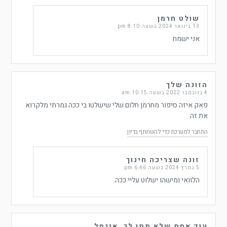
שולט חרמן
13 בינואר 2024 בשעה 8:10 pm
אני ישמח
הזונה שלך
4 בנובמבר 2022 בשעה 10:15 am
פאק איזה סיפור מחרמן חלום שלי שישלטו בי ככה גמרתי מלקרוא
את זה
התחבר למערכת כדי להשתתף בדיון
זונה שצריכה חינוך
5 במרץ 2024 בשעה 6:46 pm
הלוואי ומישהו ישלוט עליי ככה.
עוד אחת שלא תתן לך, אינסל