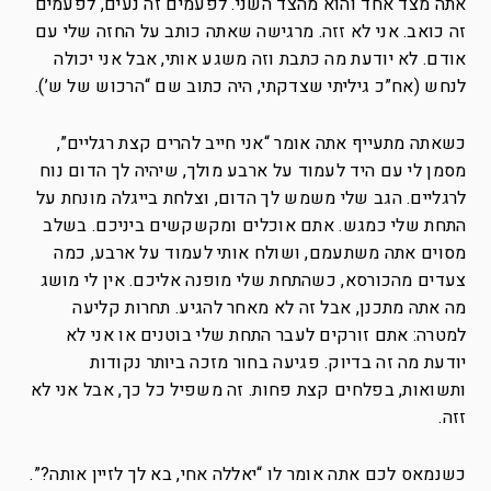
אתה מצד אחד והוא מהצד השני. לפעמים זה נעים, לפעמים
זה כואב. אני לא זזה. מרגישה שאתה כותב על החזה שלי עם
אודם. לא יודעת מה כתבת וזה משגע אותי, אבל אני יכולה
לנחש (אח”כ גיליתי שצדקתי, היה כתוב שם “הרכוש של ש’).
כשאתה מתעייף אתה אומר “אני חייב להרים קצת רגליים”,
מסמן לי עם היד לעמוד על ארבע מולך, שיהיה לך הדום נוח
לרגליים. הגב שלי משמש לך הדום, וצלחת בייגלה מונחת על
התחת שלי כמגש. אתם אוכלים ומקשקשים ביניכם. בשלב
מסוים אתה משתעמם, ושולח אותי לעמוד על ארבע, כמה
צעדים מהכורסא, כשהתחת שלי מופנה אליכם. אין לי מושג
מה אתה מתכנן, אבל זה לא מאחר להגיע. תחרות קליעה
למטרה: אתם זורקים לעבר התחת שלי בוטנים או אני לא
יודעת מה זה בדיוק. פגיעה בחור מזכה ביותר נקודות
ותשואות, בפלחים קצת פחות. זה משפיל כל כך, אבל אני לא
זזה.
כשנמאס לכם אתה אומר לו “יאללה אחי, בא לך לזיין אותה?”.