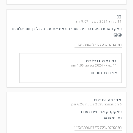
😮‍💨
14 במרץ 2024 בשעה 9:07 am
פאק וואו זו הפעם השניה שאני קוראת את זה וזה כל כך טוב אלוהים
🤤🤤
התחבר למערכת כדי להשתתף בדיון
נשואה ונילית
11 במאי 2024 בשעה 1:05 am
אני רוצה גםםםם
צריכה שולט
26 בנובמבר 2023 בשעה 6:26 pm
פאקקקק אני חייבת עודדד
גמרתי🫦🫦
התחבר למערכת כדי להשתתף בדיון