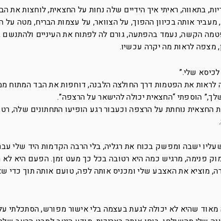
, בתאווה, ראיתי איך הידיים שלה נחות על החצאית, לוחצות את הב
ביר אותה בכיוון ההפוך, על הצוואר, על עצמות הבריח, מטה על הש
פטמה הקשה, נעמד בהפתעה, גורם לה לפתוח את העיניים ולהתנשם
, מצפה לראות מה יקרה עכשיו.
לכיסא שלי.”
יה לראות את הפטמות דרך החולצה הלבנה, דוחפות את הבד המתוח ממ
שלך,” הוספתי “החצאית יכולה להישאר על הרצפה”.
 החצאית נוחתת על הרצפה וכעבור רגע הופיעו התחתונים שלה, רטו
עליו ישבה ומפשק בכוח את רגליה, בלי הרבה הקדמות היד שלי עבר
 פנימה, מרגיש כמה היא רטובה בכל כך מעט זמן. הפעם היא לא 
ה, מוציא את האצבע שלי ומכניס אותה לפה, טועם אותה תוך כדי שא
 מאוד שהיא לא יכולה לגעת בעצמה בלי אישור מפורש, הסתכלתי על