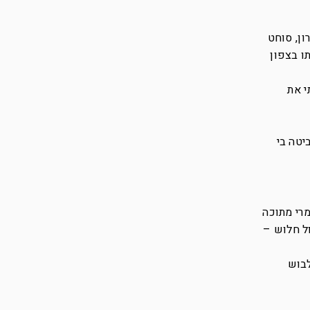
ון, סוחט
ו בצפון
י את
יטה בי
מרי מתוכה
ל חלוש –
לבוש