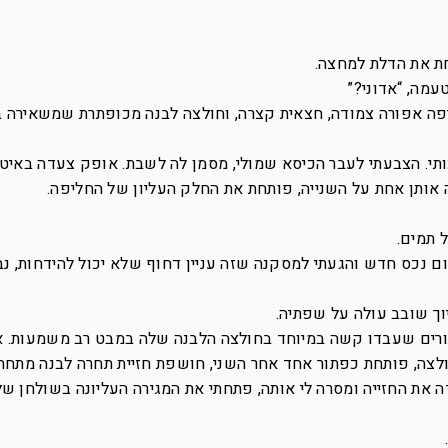
ת את הדלת למחצה.
עמה, “אדוני?”
פה אפורה צמודה, חצאית קצרה, וחולצה לבנה מכופתרת שמשאירה 
כותי. הצבעתי לעבר הכיסא שמולי, מסמן לה לשבת. אופק צעדה באיט
 אותן אחת על השנייה, פותחת את החלק העליון של החליפה.
 תמים.
ם נכס חדש והגעתי למסקנה שזה עניין דחוף שלא יכול להידחות, נב
וך שובב עולה על שפתיה.
תורים שעבדו קשה במיוחד בחולצה הלבנה שלה במבט רב משמעות. 
לצה, פותחת כפתור אחד אחר השני, חושפת חזיית תחרה לבנה מתחת
 את החזייה ומסרה לי אותה, פתחתי את המגירה העליונה בשולחן שלי