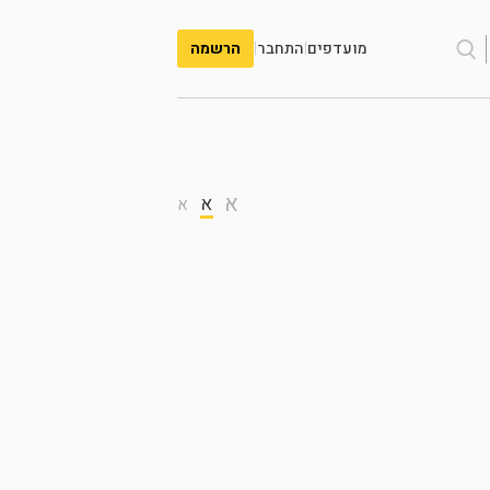
מועדפים
|
התחבר
|
הרשמה
א
א
א