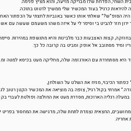
ית השחי, הפדחת שלו מבריקה מזיעה, והוא מציץ פנימה.
סה להיראות כרגיל בעוד המכשיר שלי ממשיך לרטוט בתוכה.
ך היה הסופ”ש?” שאלתי אותו כאשר באגביות לחצתי על הכפתור האחר
רון חזר להביט בי וסיפר לי על איזה משהו משעמם שעשה עם אשת
בחוזקה, קצות האצבעות כבר מלבינות והיא מתנשפת במהירות. סיימת
ריו ומיד מסתובב אל אופק ומביט בה קרובה כל כך.
ד היא מסתחררת עם האורגזמה שלה, מחליקה מעט בכיסא למטה ומב
 כפתור הכיבוי, מניח את השלט על השולחן,
בודה.” אמרתי בקול רגיל, צופה בה מוציאה את המכשיר הקטן רטוב לג
 במעלה רגליה הארוכות, מסדרת מעט את החולצה ופולטת לעברי בקו
מחושבים, החצאית נצמדת לתחת שלה, מדגישה את המחסור בפריט 
 אחריה.