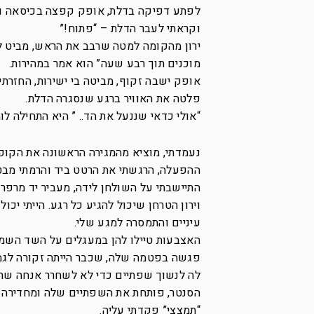
לפתע דפיקה בדלת, אופק קפצה בכיסאה וש
וקראתי לעבר הדלת – “פתוח!”
ירון מהקומה למטה שרבב את הראש, מביט לת
מוכנים תוך רבע שעה” הוא אמר במהירות.
אופק ישבה זקוף, מביטה בי ישירות, החזרתי
פלטה את האוויר ברגע שנסגרה הדלת.
“אולי כדאי שננעל את הד.. ” היא התחילה 
נעמדתי, מוציא מהמגירה הראשונה את הקופ
ההפעלה, הרגשתי את הרטט ביד והרמתי מבט
התיישבתי על השולחן לידה, מעביר יד מרפ
וירון הטרחן שיכול להגיע כל רגע. הייתי י
עיניים והתמסרה למגע שלי.
האצבעות טיילו להן במעגלים על השד השמאל
פגשה בפטמה שלה, שכבר הייתה זקורה לגמ
לה לנשוך שפתיים כדי לא לשחרר אנחה שתג
הסנטר, פותחת את השפתיים שלה ומחדירה א
“תמצצי” פקדתי עליה.