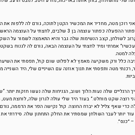
נה שלי מהשולחן, בוחן אותה באריכות, מודע היטב למבט הרעב שלה
אני רוכן מטה, מחדיר את המכשיר הקטן לתוכה, גורם לה ללפות את ה
בחוזקה. הסתכלתי על השלט שכלל מלבד כפתור ההפעלה כפתור עוצמה בן 3 שלבים, לחצתי ע
ב לשולחן, קצב הנשימות שלה גבר והיא התאמצה לשמור על השקט
כשיו” אמרתי ומיד לחצתי על העוצמה הבאה, גורם לה לגנוח בשקט,
לה למטה.
יבה כלל ורק משקיעה מאמץ לא לפלוט שום קול, תפסתי את השיער
רכנתי מטה ותפסתי את תנוך אוזנה עם השיניים שלי, היד השנייה 
יות.
 הרגליים שלה נעות הלוך ושוב, הגניחות שלה נעשו חזקות יותר. “
י רוצה שקט מוחלט.” בעוד היד שלי עולה לגרון שלה, לוחצת מעט, מ
כדי שאף צליל לא יברח החוצה. קול נקישה הפר את הדממה, גורם
עוד יותר לעבר השולחן שמסתיר את החלק התחתון שלה. סידרתי את 
 ״כנס״.