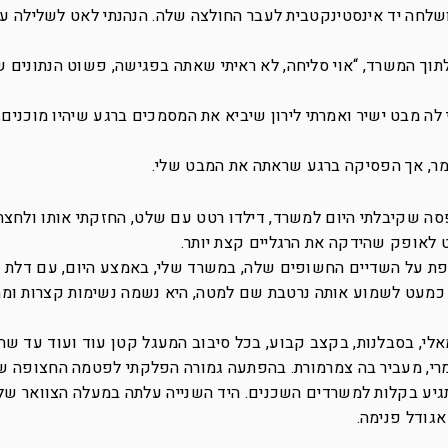
לחה יד אינסטינקטבית לעבר החולצה שלה. הנהנתי לאט לשלילה ע
וך המשרד, “אוי סליחה, לא ראיתי שאתה בפגישה, פשוט הנתונים ש
 לה מבט ישיר ואמרתי לירון שיביא את המסמכים ברגע שיהיו מוכנים
לומר, אך הפסיקה ברגע שראתה את המבט שלי.
סה שקיבלתי היום למשרד, דילדו רטט עם שלט, החזקתי אותו ולחצת
 לאופק שהידקה את הרגליים קצת יותר.
רפת על השדיים החשופים שלה, במשרד שלי, באמצע היום, עם דלת ל
כול כמעט לשמוע אותה נרטבת שם למטה, היא נשמה נשימות קצרות ומה
י, בסבלנות, בקצב קבוע, בכל סיבוב המעגל קטן עוד ועוד עד שהצ
רי, מעביר בה צמרמורת. בהפתעה גמורה הפלקתי לפטמה החצופה של
יע בקלות למשרדים השכנים. היד השנייה עלתה במעלה הצוואר שלה
גודל פנימה.