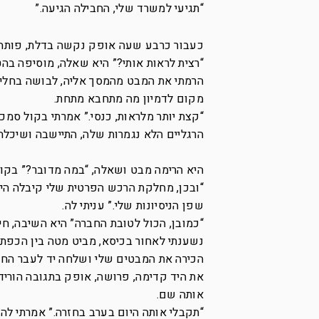
“תגיעי למשרד שלי, החבילה הגיעה.”
כעבור כרבע שעה אופק נקשה בדלת, פותח
“רצית לראות אותי?” היא שאלה, מוסיפה בהט
הרמתי את המבט מהמסך אליה, לבושה בחלי
מקום לדמיון מה מתחבא מתחת.
“קצת יותר מלראות, כנסי.” אמרתי בקול סמ
הרגליים הלא נגמרות שלה, התיישבה ושיכלה
היא הרימה מבט ושאלה, “במה מדובר?” בקול
“ובכן, מחלקת הרכש הפרטית שלי קיבלה היו
שפן הניסיונות שלי.” עניתי לה.
“כמובן, הכול לטובת החברה” היא השיבה, חי
נשענתי לאחור בכיסא, מביט מטה בין הכפ
הכירה את המבטים שלי ושלחה יד לעבר החו
את היד קדימה, פרושה, אופק בתגובה הורידה
אותה שם.
“תקבלי אותה היום בערב בחזרה.” אמרתי לה.