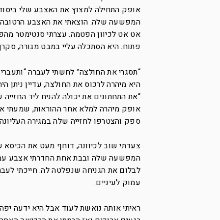
אופק התחילה למצוץ את האצבע שלי ביסודיות
המפשעה שלה. הוצאתי את האצבע הרטובה, מע
אט אט לכיוון הפטמה. עצרתי סנטימטר מה
פתוח. היא הסתכלה עליי במבט מגורה, סקרן
“תסגרי את החולצה” לחשתי לעברה “ותעברי 
היא מיהרה לרכוס את החולצה, עדיין ניתן ה
“את התחתונים את יכולה להניח ליד החזייה 
אופק מיהרה למלא אחר ההוראות, שמעתי את
ספק והצטרפו לחזייה שלה במגירה העליונה.
צעדתי שוב לכיוונה, דוחף מעט את הכיסא ש
המפשעה שלה ובבת אחת החדרתי אצבע עמוק
לבלום את הגניחה שנפלטה לה. חייכתי לעבר
עמוק לעיניים.
ראיתי אותה נואשת לעוד אבל היא ידעה יפה