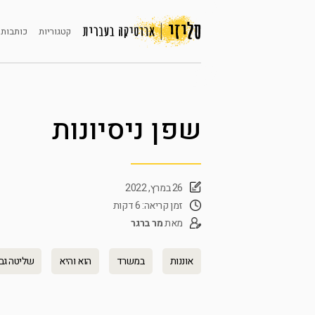
קטגוריות
כותבות 
שפן ניסיונות
26 במרץ, 2022
זמן קריאה: 6 דקות
מאת
מר ברגר
אוננות
במשרד
הוא והיא
שליטה גב