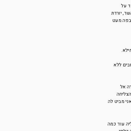
ד על
ד, יורדת
 בפה מעט
ילא.
בים ללא
ה אל
הצליחה
ני מביט לה
יה עוד כמה