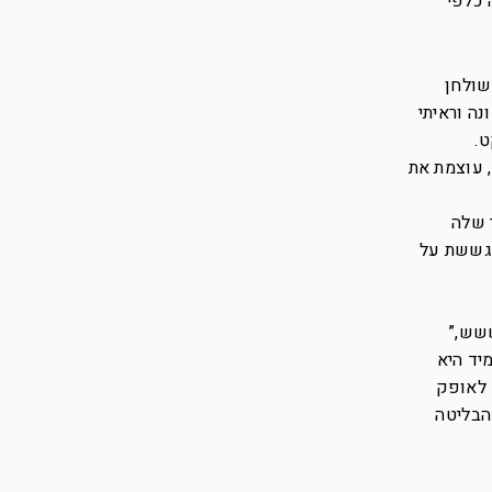
 כלפי
שולחן
ל העוצמה הראשונה וראיתי
.
 עוצמת את
 שלה
מגששת על
ששש,”
יד היא
 לאופק
הבליטה