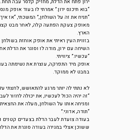
ירון פתח את הדלת, מחזיק קלסר עבה תחת ב
“בוא תיכנס ירון.” אמרתי לו בעוד אופק מנ
“תניח את זה על השולחן,” המשכתי, “אז אי
מאופק צעקת הפתעה קלה, לאחר מבט קצר י
הארץ.
בזווית העין ראיתי את אופק אוחזת בשולחן 
השיחה עם ירון, מודה לו וסוגר את הדלת אח
“עכשיו.” ציוויתי.
אופק מיד התפרקה, עוצרת את נשימתה בעו
במבט לא ממוקד.
לא נתתי לה יותר מרגע להתאושש, לחצתי על
“זה יהיה הכול לעכשיו, את יכולה לחזור לע
ומניחה אותו על השולחן, מעלה את החצאית
“תודה, אדוני.”
בעודה צועדת לעבר הדלת בצעדים קטנים ו
ששוכן אצלי במגירה בעודה סוגרת את הדלת