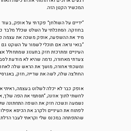
רגעים ארוכים ואז הרמתי את הרכישה האחרו
המכשיר הקטן הזה.
“ידיים על השולחן” פקדתי על אופק, בעוד 
מיד את ההשפעה, אופק משכה את עצמה קרו
“בואי נראה אם תוכלי לשמור על השקט גם ע
העיניים ומתרכזת חזק בתענוג שמתחולל אצ
צעדתי מאחורה, נדמה שהיא לא מודעת לסב
ומשכתי אחורה, מושך את הראש שלה לאחור, 
החולצה שלה, לשה את שדייה, חזק, באגרסיב
אופק כבר לא יכלה לשלוט בעצמה, ראיתי איך
לחשתי לתוך אוזנה, “תסתמי את הפה שלך, אנ
נשמעה ונשכה חזק את השפה התחתונה שלה 
לפתוח את העיניים ולקרב את הכיסא אפילו 
שהתפתחה במכנס שלי וקראתי לעבר הדלת –