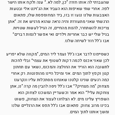
שהעברתי לה אותו חזרה “כן, למה לא..” ענה ולקח אותו הישר
לפה. אחרי שתי שאיפות הוא העביר את הג’וינט אלי ובטעות
האצבעות שלנו נגעו זו בזו, ביד המחוספסת שלו, פתאום
הרגשתי שאני מתעוררת והיה נראה שהוא מרגיש את זה. “אתן
צריכות להשתחרר, להנות מהחיים, זה הגיל לעשות שטויות.
בגיל שלי יש כבר אחריות וילדים ואי אפשר לנסות דברים”
אבו ג’לל חזר לשיחה שלנו.
כשסיימנו לדבר אבו ג’לל נעמד ליד המים, “מקווה שלא יפריע
לכן שאני אכנס לכמה דקות לשטוף את עצמי” ובלי לחכות
לתשובה הוא הוריד את החולצה והמכנס, נשאר עם תחתון
קטן וקפץ לתוך המים. אני ומיכל היינו מהופנטות. רק אחרי
כמה רגעים שנינו קלטנו שאנחנו מסתכלות עליו ונקרענו
מצחוק “מה מצחיק?” אבו ג’לל ניסה להבין מה קרה “נו, אתן
צוחקות עלי?” הוא אמר וכשעדיין המשכנו לצחוק הוא
השפריץ עלינו מים. לא הצלחנו לעצור את הצחוק, פשוט
בכינו מרוב צחוק. פתאום אבו ג’לל תפס את הרגליים שלנו
ומשך אותנו לתוך המים.