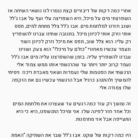
אחרי כמה דקות של דיבורים קצת נגמרו לנו נושאי השיחה אז
השפרצתי מים על מיכל, היא השפריצה עלי ועף על אבו ג’לל
ושוב חזרנו למלחמת מים. אבו ג’לל צלל מתחת למים, תפס
אותי וזרק אותי לכיוון מיכל. בתגובה שתינו עברנו להשפריץ
רק עליו. הוא צלל שוב, תפס את מיכל וזרק לכיוון השני
ונעמד עכשיו מאחורי “כולם על מיכל!” הוא צעק ושנינו
עברנו להשפריץ עליה. בזמן שהשפרצנו עליה מים אבו ג’לל
נעמד קרוב יותר ויותר עד שהרגשתי אותו ממש צמוד אלי.
הרגשתי את הפטמות שלי נעמדות ושאני מאבדת ריכוז. ניסיתי
להמשיך ולהתנהג כרגיל אבל הרגשתי עכשיו גם את הזקפה
שלו צמודה אלי.
זה נמשך רק עוד כמה רגעים עד שעצרנו את מלחמת המים
וכל אחד חזר לפינה שלו. אני ומיכל התנשפנו, היא כי היא
התעייפה אבל אני מחרמנות.
היו כמה דקות של שקט. אבו ג’לל שבר את השתיקה “האמת