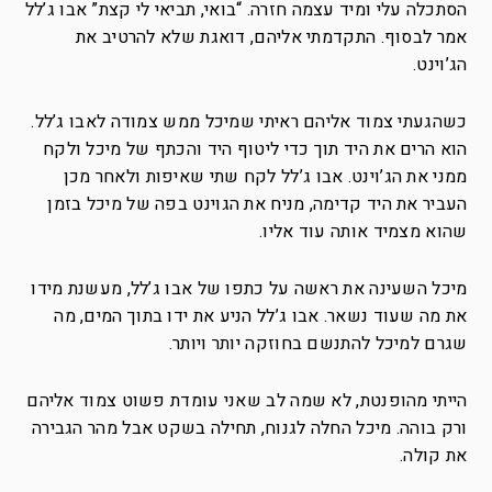
הסתכלה עלי ומיד עצמה חזרה. “בואי, תביאי לי קצת” אבו ג’לל
אמר לבסוף. התקדמתי אליהם, דואגת שלא להרטיב את
הג’וינט.
כשהגעתי צמוד אליהם ראיתי שמיכל ממש צמודה לאבו ג’לל.
הוא הרים את היד תוך כדי ליטוף היד והכתף של מיכל ולקח
ממני את הג’וינט. אבו ג’לל לקח שתי שאיפות ולאחר מכן
העביר את היד קדימה, מניח את הגוינט בפה של מיכל בזמן
שהוא מצמיד אותה עוד אליו.
מיכל השעינה את ראשה על כתפו של אבו ג’לל, מעשנת מידו
את מה שעוד נשאר. אבו ג’לל הניע את ידו בתוך המים, מה
שגרם למיכל להתנשם בחוזקה יותר ויותר.
הייתי מהופנטת, לא שמה לב שאני עומדת פשוט צמוד אליהם
ורק בוהה. מיכל החלה לגנוח, תחילה בשקט אבל מהר הגבירה
את קולה.