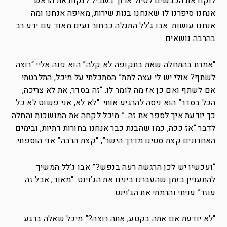
לוקח את הכבשים לטיול ארוך בשביל לנקות את הראש.
אנחנו סיפרנו לו שאנחנו בנות שירות, מאיפה אנחנו ומה
אנחנו עושות. אבו ג’לל התגלה כבחור נעים מאוד עם ידע רב
בהרבה נושאים.
“אמרת בהתחלה שאת בתקופה לא קלה” הוא פנה אליי “רוצה
לשתף? אולי יש לי עצה לתת” הסתכלתי על מיכל, התלבטתי
אם לשתף ואם כן אז מה לומר לו. “זה בסדר, את לא צריכה,
הכל בסדר” הוא ניסה להרגיע אותי. “לא לא, אני פשוט לא כל
כך יודעת איך לספר את זה..” מיכל לקחה את המושכות והחלה
לדבר “אז ככה, כמו שהבנת כבר אנחנו בחורות דתיות, ובימים
האחרונים קצת סטינו מדרך הישר”, “קצת הרבה” אני הוספתי.
“ועכשיו יש לכן הרגשה רעה בנפש?” אבו ג’לל המשיך
להתעניין בזמן שהעברנו בינינו את הג’וינט. “מאוד, אבל זה
עוזר” עניתי והרמתי את הג’וינט.
“לא יודעת אם אתה בקטע, אתה רוצה?” מיכל שאלה ברגע