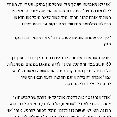
“אני לא מאמינה! יש לך מזל שהטלפון בתיק.. תני לי יד, תעזרי
לי לצאת החוצה”. מיכל בתמימותה הושיטה את ידה ואני מיד
משכתי אותה לתוך המים. מיד כשהוציאה מיכל את הראש
התחלנו במלחמת מים של כמה דקות עד שהתעייפנו.
“איך אני שמחה שבאנו לפה, תודה” אמרתי ומיד התחבקנו
חזק.
פתאום שמענו רעש ומהצד ראינו רועה צאן ערבי, בערך בן
60, יושב בצד ומסתכל עלינו. לרגע קפאנו במקום, מסתכלות
עליו חזרה עדיין מחובקות. מיכל התאוששה ראשונה. “בואי
נצא” אמרה והובילה אותנו החוצה. רועה הצאן המשיך
להסתכל עלינו בלי הפסקה.
“אולי אנחנו צריכות ללכת? אולי כדאי להתקשר למישהו?”
אמרתי בלחץ למיכל. “שטויות, אל תילחצי, הוא פה לבד והוא
מבוגר, הוא לא יעשה לנו כלום” מיכל ניסתה להרגיע אותי “אני