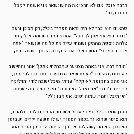
הרבה אוכל. אם לא תרצו את מה שנשאר אני אשמח לקבל
ממנו קצת”
פתאום הוא כבר לא היה נראה מפחיד בכלל, רק מסכן ורעב.
“בטח, בוא אני אתן לך הכל” אמרתי ומיד התרוממתי. לקחתי
צלחת נוספת מהתיק ושמתי עליה את כל מה שנשאר. “אתה
צריך גם מים?” הושטתי לו את הבקבוק הנוסף שהיה בתיק.
“תודה רבה, אני באמת מצטער שהבהלתי אתכן” אמר והתיישב
לא רחוק מאיתנו. “האמת שאני מצטערת. סתם נבהלתי ממך,
אני סתם בתקופה לא קלה” עניתי. מיכל ישבה לידי והדליקה
לנו עוד ג’וינט. “אני מיכל וזאת תמר” מיכל הצטרפה לשיחה.
“היי מיכל ותמר, שמות יפים. אני אבו ג’לל”.
בזמן שאבו ג’לל סיים לאכול ולשתות המשכנו לדבר ולהכיר,
הוא סיפר שהוא גר בכפר הסמוך, יש לו תשעה ילדים ושבזמן
האחרון הוא מתקשה להביא כסף הביתה אז בזמן הפנוי הוא