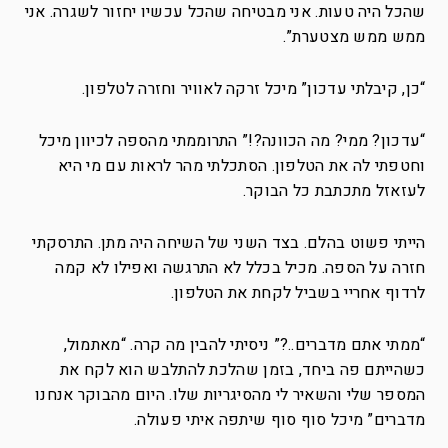
שהכל היה טעות. אני מבטיחה שהכל עכשיו יחזור לשגרה. אני
ממש ממש מצטערת”.
“כן, קיבלתי עדכון” מיכל זרקה לאוויר וחזרה לטלפון.
“עדכון? ממי? מה הכוונה?!” התרוממתי מהספה לכיוון מיכל
וחטפתי לה את הטלפון. הסתכלתי מהר לראות עם מי היא
לעזאזל מתכתבת כל הבוקר.
הייתי פשוט בהלם. בצד השני של השיחה היה מתן. התרסקתי
חזרה על הספה. מכיל בכלל לא התרגשה ואפילו לא קמה
לרדוף אחריי בשביל לקחת את הטלפון.
“ממתי אתם מדברים..?” ניסיתי להבין מה קרה. “מאתמול,
כשהייתם פה ביחד, בזמן שהלכת להתלבש הוא לקח את
המספר שלי והשאיר לי מהסיגריות שלו. היום מהבוקר אנחנו
מדברים” מיכל סוף סוף שיתפה איתי פעולה.