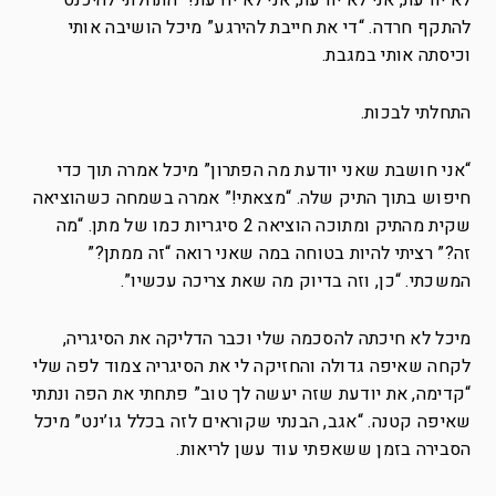
לא יודעת, אני לא יודעת, אני לא יודעת!” התחלתי להיכנס
להתקף חרדה. “די את חייבת להירגע” מיכל הושיבה אותי
וכיסתה אותי במגבת.
התחלתי לבכות.
“אני חושבת שאני יודעת מה הפתרון” מיכל אמרה תוך כדי
חיפוש בתוך התיק שלה. “מצאתי!” אמרה בשמחה כשהוציאה
שקית מהתיק ומתוכה הוציאה 2 סיגריות כמו של מתן. “מה
זה?” רציתי להיות בטוחה במה שאני רואה “זה ממתן?”
המשכתי. “כן, וזה בדיוק מה שאת צריכה עכשיו”.
מיכל לא חיכתה להסכמה שלי וכבר הדליקה את הסיגריה,
לקחה שאיפה גדולה והחזיקה לי את הסיגריה צמוד לפה שלי
“קדימה, את יודעת שזה יעשה לך טוב” פתחתי את הפה ונתתי
שאיפה קטנה. “אגב, הבנתי שקוראים לזה בכלל גו’ינט” מיכל
הסבירה בזמן ששאפתי עוד עשן לריאות.