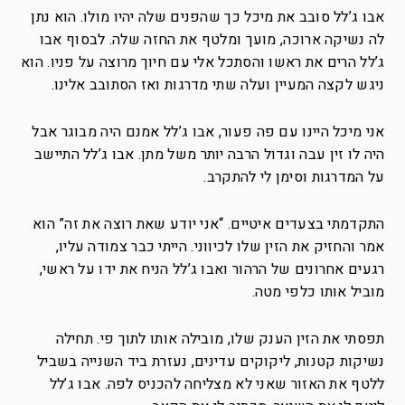
אבו ג’לל סובב את מיכל כך שהפנים שלה יהיו מולו. הוא נתן
לה נשיקה ארוכה, מועך ומלטף את החזה שלה. לבסוף אבו
ג’לל הרים את ראשו והסתכל אלי עם חיוך מרוצה על פניו. הוא
ניגש לקצה המעיין ועלה שתי מדרגות ואז הסתובב אלינו.
אני מיכל היינו עם פה פעור, אבו ג’לל אמנם היה מבוגר אבל
היה לו זין עבה וגדול הרבה יותר משל מתן. אבו ג’לל התיישב
על המדרגות וסימן לי להתקרב.
התקדמתי בצעדים איטיים. “אני יודע שאת רוצה את זה” הוא
אמר והחזיק את הזין שלו לכיווני. הייתי כבר צמודה עליו,
רגעים אחרונים של הרהור ואבו ג’לל הניח את ידו על ראשי,
מוביל אותו כלפי מטה.
תפסתי את הזין הענק שלו, מובילה אותו לתוך פי. תחילה
נשיקות קטנות, ליקוקים עדינים, נעזרת ביד השנייה בשביל
ללטף את האזור שאני לא מצליחה להכניס לפה. אבו ג’לל