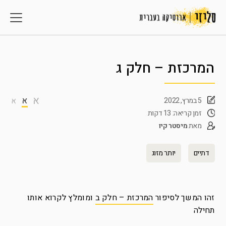
המרכזת – חלק ג
א
א
5 במרץ, 2022
א
זמן קריאה: 13 דקות
מאת
מיסטר קיו
דתיים
יותר מזוג
זהו המשך לסיפור
המרכזת – חלק ב
ומומלץ לקרוא אותו
תחילה