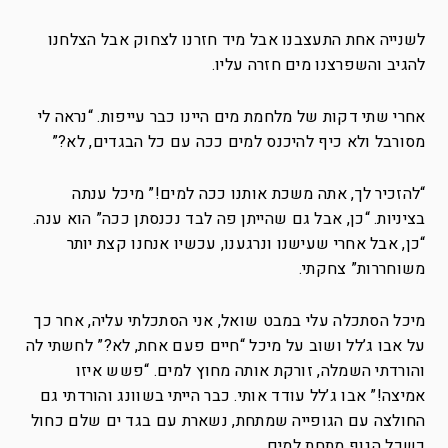
לשנייה אחת התעצבנו אבל מיד חזרנו לצחוק אבל הצלחנו
להגיב והשפרצנו מים חזרה עליו.
אחרי שתי דקות של מלחמת מים היינו כבר עייפות. “נראה לי
מסורבל ולא כיף להיכנס למים ככה עם כל הבגדים, לא?”
“להזכיר לך, אתה משכת אותנו ככה למים!” מיכל ענתה
בציניות. “כן, אבל גם שהייתן פה לבד נכנסתן ככה” הוא ענה.
“כן, אבל אחרי שעישנו ונרגענו, עכשיו אנחנו קצת יותר
משוחררות” צחקתי.
מיכל הסתכלה עלי במבט שואל, אני הסתכלתי עליה, אחר כך
על אבו ג’לל ושוב על מיכל “חיים פעם אחת, לא?” לחשתי לה
והורדתי השמלה, זורקת אותה מחוץ למים. “פשש איזו
אמיצה!” אבו ג’לל עודד אותי. כבר הייתי בשוונג והורדתי גם
החולצה עם הגופייה שמתחת, נשארת עם בגד ים שלם כחול
כשכל הגוף מתחת למים.