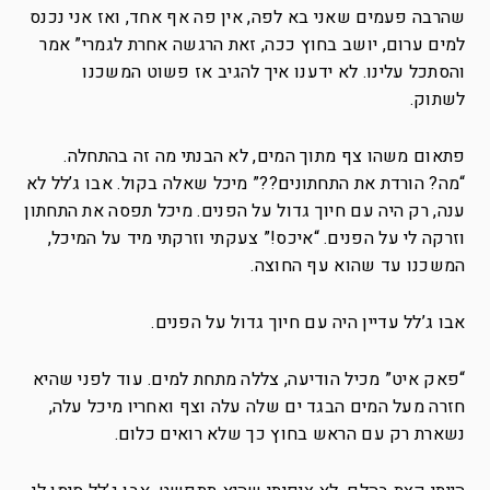
שהרבה פעמים שאני בא לפה, אין פה אף אחד, ואז אני נכנס
למים ערום, יושב בחוץ ככה, זאת הרגשה אחרת לגמרי” אמר
והסתכל עלינו. לא ידענו איך להגיב אז פשוט המשכנו
לשתוק.
פתאום משהו צף מתוך המים, לא הבנתי מה זה בהתחלה.
“מה? הורדת את התחתונים??” מיכל שאלה בקול. אבו ג’לל לא
ענה, רק היה עם חיוך גדול על הפנים. מיכל תפסה את התחתון
וזרקה לי על הפנים. “איכס!” צעקתי וזרקתי מיד על המיכל,
המשכנו עד שהוא עף החוצה.
אבו ג’לל עדיין היה עם חיוך גדול על הפנים.
“פאק איט” מכיל הודיעה, צללה מתחת למים. עוד לפני שהיא
חזרה מעל המים הבגד ים שלה עלה וצף ואחריו מיכל עלה,
נשארת רק עם הראש בחוץ כך שלא רואים כלום.