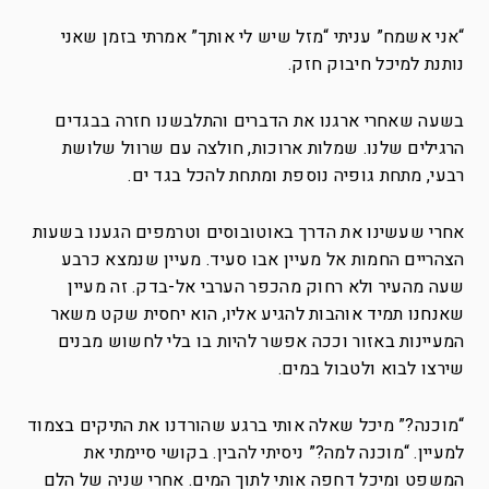
“אני אשמח” עניתי “מזל שיש לי אותך” אמרתי בזמן שאני
נותנת למיכל חיבוק חזק.
בשעה שאחרי ארגנו את הדברים והתלבשנו חזרה בבגדים
הרגילים שלנו. שמלות ארוכות, חולצה עם שרוול שלושת
רבעי, מתחת גופיה נוספת ומתחת להכל בגד ים.
אחרי שעשינו את הדרך באוטובוסים וטרמפים הגענו בשעות
הצהריים החמות אל מעיין אבו סעיד. מעיין שנמצא כרבע
שעה מהעיר ולא רחוק מהכפר הערבי אל-בדק. זה מעיין
שאנחנו תמיד אוהבות להגיע אליו, הוא יחסית שקט משאר
המעיינות באזור וככה אפשר להיות בו בלי לחשוש מבנים
שירצו לבוא ולטבול במים.
“מוכנה?” מיכל שאלה אותי ברגע שהורדנו את התיקים בצמוד
למעיין. “מוכנה למה?” ניסיתי להבין. בקושי סיימתי את
המשפט ומיכל דחפה אותי לתוך המים. אחרי שניה של הלם