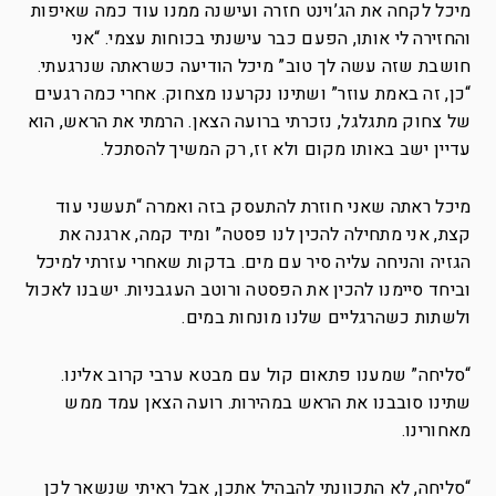
מיכל לקחה את הג’וינט חזרה ועישנה ממנו עוד כמה שאיפות
והחזירה לי אותו, הפעם כבר עישנתי בכוחות עצמי. “אני
חושבת שזה עשה לך טוב” מיכל הודיעה כשראתה שנרגעתי.
“כן, זה באמת עוזר” ושתינו נקרענו מצחוק. אחרי כמה רגעים
של צחוק מתגלגל, נזכרתי ברועה הצאן. הרמתי את הראש, הוא
עדיין ישב באותו מקום ולא זז, רק המשיך להסתכל.
מיכל ראתה שאני חוזרת להתעסק בזה ואמרה “תעשני עוד
קצת, אני מתחילה להכין לנו פסטה” ומיד קמה, ארגנה את
הגזיה והניחה עליה סיר עם מים. בדקות שאחרי עזרתי למיכל
וביחד סיימנו להכין את הפסטה ורוטב העגבניות. ישבנו לאכול
ולשתות כשהרגליים שלנו מונחות במים.
“סליחה” שמענו פתאום קול עם מבטא ערבי קרוב אלינו.
שתינו סובבנו את הראש במהירות. רועה הצאן עמד ממש
מאחורינו.
“סליחה, לא התכוונתי להבהיל אתכן, אבל ראיתי שנשאר לכן