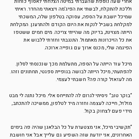
אחרי שעה נוספת שהעברתי במיטה הצלחתי לאסוף כוחות
וללכת להתקלח, לבשתי את הפיג’מה ויצאתי מהחדר. ראיתי
שמיכל יושבת על הספה, עסוקה בטלפון שלה, המשכתי
למקלחת בשביל לנקות את היום הקודם ולהתרענן. המקלחת
הייתה מצוינת, בדיוק מה שהייתי צריכה. מים חמים ששטפו
את כל הזיכרונות מאתמול. התנגבתי וחזרתי ללבוש את
הפיגמה שלי, מכנס ארוך עם גופייה ארוכה.
מיכל עוד הייתה על הספה, מתעלמת מכך שנכנסתי לסלון.
להפתעתי, מיכל הייתה לבושה בגופיית ספגטי, תחתונים וזהו.
מה לעזאזל קורה פה? חשבתי לעצמי.
“בוקר טוב” ניסיתי לגרום לה להתייחס אלי. מיכל נתנה לי מבט
מזלזל, חייכה לעצמה וחזרה מיד לטלפון, ממשיכה להתכתב,
מידי פעם לצחוק בקול.
“תקשיבי מיכל, אני מצטערת על כל הבלאגן שהיה פה בימים
האחרונים, אני יודעת שזה השפיע גם עלייך אבל אני חושבת