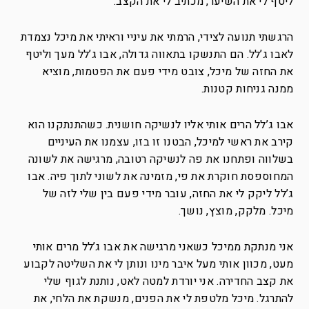
ליטף לי את השיער, מכתיב לי את הקצב.
הרגשתי תנועה לצידי, הרמתי את עיניי וראיתי את מיכל נצמדת
לאבו ג’לל. הם התנשקו בתאווה גדולה, אבו ג’לל מעך וליטף
את החזה של מיכל, צובט מידי פעם את הפטמות, מוציא
ממנה גניחות קטנות.
אבו ג’לל הרים אותי אליו לנשיקה חושנית. כשהתנתקנו הוא
קירב את ראשי למיכל, הבטנו זו בזו, עצמנו את העיניים
בשלווה ופתחנו את פה לנשיקה רטובה, מרגישה את לשונה
המחוספסת חוקרת את פי, מזמינה את לשוני לתוך פיה. אבו
ג’לל ליקק לי את החזה, עובר מידי פעם בין שלי לזה של
מיכל. מלקק, מוצץ, נושך.
אני מנתקת ממיכל כשאני מרגישה את אבו ג’לל מרים אותי
מעט, מכוון אותי מעל איבר מינו ונותן לי את השליטה לקבוע
את קצב החדירה. אני יורדת למטה לאט, נותנת לגוף שלי
להתרגל. מיכל מלטפת לי את הפנים, מנשקת את הלחי, את