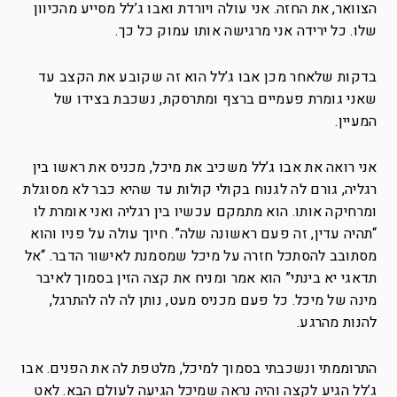
הצוואר, את החזה. אני עולה ויורדת ואבו ג’לל מסייע מהכיוון
שלו. כל ירידה אני מרגישה אותו עמוק כל כך.
בדקות שלאחר מכן אבו ג’לל הוא זה שקובע את הקצב עד
שאני גומרת פעמיים ברצף ומתרסקת, נשכבת בצידו של
המעיין.
אני רואה את אבו ג’לל משכיב את מיכל, מכניס את ראשו בין
רגליה, גורם לה לגנוח בקולי קולות עד שהיא כבר לא מסוגלת
ומרחיקה אותו. הוא מתמקם עכשיו בין רגליה ואני אומרת לו
“תהיה עדין, זה פעם ראשונה שלה”. חיוך עולה על פניו והוא
מסתובב להסתכל חזרה על מיכל שמסמנת לאישור הדבר. “אל
תדאגי יא בינתי” הוא אמר ומניח את קצה הזין בסמוך לאיבר
מינה של מיכל. כל פעם מכניס מעט, נותן לה לה להתרגל,
להנות מהרגע.
התרוממתי ונשכבתי בסמוך למיכל, מלטפת לה את הפנים. אבו
ג’לל הגיע לקצה והיה נראה שמיכל הגיעה לעולם הבא. לאט