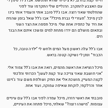
הייתי קצת בהלם, לא ציפיתי שהיא תתפשט. אבו ג’לל סימן לי
עם האצבע להתקרב. הרגליים שלי התקדמו עוד לפני
שהחלטתי שאני רוצה. אבו ג’לל סובב אותי והעמיד אותי בינו
לבין מיכל. “תעזרי לי גברת מיכל?” אבו ג’לל שאל בזמן שהניח
את היד על כתפיה אחת שלי. מיכל תפסה את הצד השני
ובתאום מושלם הם ירדו מתחת למים ומשכו איתם את הבגד
הים.
אבו ג’לל עלה ראשון מעל המים ולחש לי “ילדה טובה, כל
הכבוד” ונתן לי נשיקה קטנה בראש.
מיכל הוציאה את ראשה מהמים, רואה את אבו ג’לל צמוד אלי.
“אני חושבת שאני צריכה עוד קצת לעשן” הכרזתי והלכתי
לקצה המעיין, מושכת אלי את התיק ושולפת משם עוד ג’וינט
אחד והדלקתי, לוקחת שאיפה עמוקה, ועוד אחת.
סובבתי את ראשי חזרה, מיכל עמדה לפני אבו ג’לל עם עיניים
עצומות. “מישהו רוצה?” שאלתי, מיכל פתחה את העיניים,