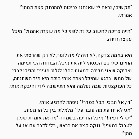
“תקשיבי, נראה לי שאנחנו צריכות להתרחק קצת ממתן”
אמרתי.
“היית צריכה לחשוב על זה לפני כל מה שקרה אתמול” מיכל
עקצה חזרה.
היא באמת צדקה, לא היה לי מה לומר, לא רק שהרסתי את
החיים שלי גם הכנסתי לזה את מיכל. הבחורה הכי תמימה
וצדיקה שאני מכירה. דמעות החלו לזלוג מעיניי והפכו לבכי
של ממש. ברגע שמיכל ראתה אותי בוכה היא מיד השתנתה,
כל העוקצניות שבה נעלמה והיא התיישבה לידי וחיבקה אותי.
“די, אל תבכי. הכל בסדר!” ניסתה להרגיע אותי.
“אני לא יודעת מה עובר עלי” מלמלתי בין כל הדמעות.
“יש לי רעיון!” מיכל הודיעה בשמחה “מה את אומרת שנלך
לטבול במעיין? ננקה קצת את הראש, בלי לדבר עם או על
מתן”.