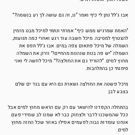
אבו ג’לל נתן לי כיף ואמר “נו, זה גם עושה לך רע בנשמה?”
“האמת שמרגיש ממש כיף” אמרתי ונתתי למיכל מבט מזמין
להצטרף למסיבה. מיכל חשבה עוד רגע ואחרי כמה תנועות,
השמלה של מיכל פתאום צפה במים. אבו ג’לל תפס את
השמלה “יש פה בנות שנהנות מהחיים!” וזרק את השמלה
מחוץ למים. “להוריד גם את החולצה?” מיכל לחשה לי ואני
סימנתי כן בהתלהבות.
מיכל פשטה את החולצה נשארת גם היא עם בגד ים שלם
בצבע לבן.
בהתחלה הקפדנו להישאר עם רק עם הראש מחוץ למים אבל
ככל שהמשכנו לדבר ולצחוק כבר לא שמנו לב שמידי פעם
אנחנו עומדות גבוה לפעמים אפילו באזור שכל החזה מחוץ
למים.