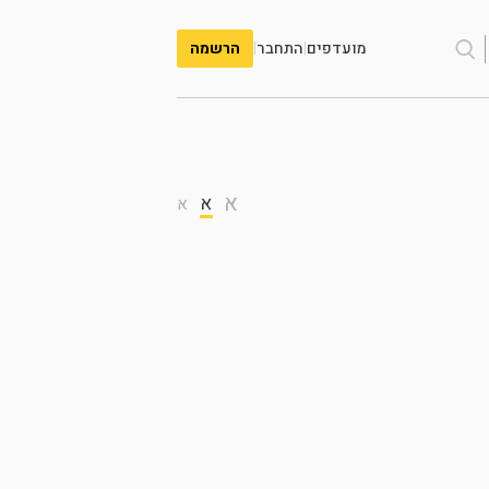
מועדפים
|
התחבר
|
הרשמה
א
א
א