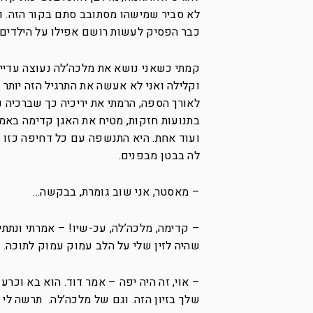
לא סביר שמישהו מסתובב סתם בקור הזה. ו
כבר הפסיק לעשות רושם אפילו על הילדים.
קמתי כשאני נושא את מלכה’לה נעוצה עדיין
וקלילה ואני לא אעשה את התרגיל הזה יותר
לאורך הספה, הרמתי את יריכיה כך שברכיה 
בתנועות חזקות, מטיח את האגן קדימה באמ
ועוד אחת. היא התנשפה עם כל דחיפה כזו וש
לה בבטן מבפנים.
– מאסטר, אני שוב גומרת, בבקשה…
– קדימה, מלכה’לה, עכ-שיו! – אמרתי ונתת
שהיה לזין שלי על הלב עמוק עמוק לתוכה. נ
– אוי, זה היה יפה – אמר דוד. הוא בא וכר
שלך בזיון הזה. וגם של מלכה’לה. תרשה לי 