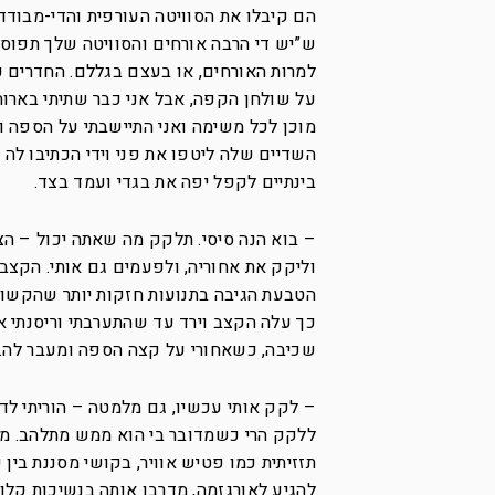
הם קיבלו את הסוויטה העורפית והדי-מבוד
ש”יש די הרבה אורחים והסוויטה שלך תפוס
למרות האורחים, או בעצם בגללם. החדרים כב
על שולחן הקפה, אבל אני כבר שתיתי בארוחת
מוכן לכל משימה ואני התיישבתי על הספה וא
השדיים שלה ליטפו את פני וידי הכתיבו לה 
בינתיים לקפל יפה את בגדי ועמד בצד.
– בוא הנה סיסי. תלקק מה שאתה יכול – הצ
וליקק את אחוריה, ולפעמים גם אותי. הקצב 
הטבעת הגיבה בתנועות חזקות יותר שהקשו 
כך עלה הקצב וירד עד שהתערבתי וריסנתי א
שכיבה, כשאחורי על קצה הספה ומעבר לה.
– לקק אותי עכשיו, גם מלמטה – הוריתי לד
ללקק הרי כשמדובר בי הוא ממש מתלהב. מוז
תזזיתית כמו פטיש אוויר, בקושי מסננת בין
להגיע לאורגזמה, מדרבן אותה בנשיכות קל