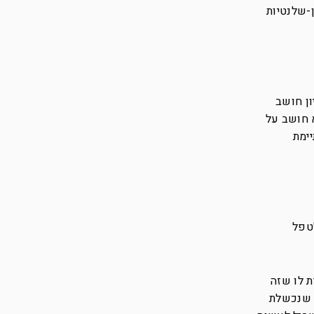
-שלנטיות
ון חושב
 חושב על
ימת
לטפל
ת לו שזה
ח שנכשלת