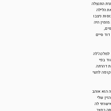
נרת התנצלה
ת הלילה
סות ניצבו
מזמין היה
ים,
דוד סיים
 למלכה’לה
וד בפי
ת דהרתה.
קופה לחצי
 הוא אוהב
זין שלי
ישרתי לה
ה בחצר.