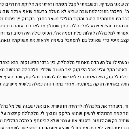
דת שאני מעדיף, וכשבאתי לקבל מפתח וראיתי את חלוקת החדרים כי
ה”. חייכתי בתוכי למחשבה שהיא לא מעלה בדעתה שאני אבלה שם א
ר היו מחוממים היטב והקור הגלילי נשאר בחוץ. בקבוק יין פתוח וכו
 הערב והייתי צמא למלכה’לה. הזין שחולץ מכלאו ביד אוהבת ובפה 
מרתי למלכה’לה לעלות עליו ופניה אלי. הכוס שלה היה רטוב וצר וחמ
קצב איטי כדי שאוכל גם להסתכל בעיניה ולראות את תשוקתה גואה. 
בעתי לו על העמדה מאחורי מלכה’לה, בין ברכי הפשוקות. הוא נצמד
האיטי הקל עליו אבל הליקוק יצר משוב שלילי, מלכה’לה הרגישה מא
עליו ללקק, היא האטה כדי לאפשר לו להתמיד והליקוק שוב האיץ א
ותה באחיזה חזקה במותניה. אחרי כמה דקות כאלה גלשתי מישיבה ז
וד, משחרר את מלכה’לה לדהירה חופשית. אם את ישבנה של מלכה’לה
ר כמה התרגלתי לרעיון שהוא מלקק ומוצץ לי. מלכה’לה קיפצה על ה
 שיניה בקשה לגמור. ריסנתי את עצמי שלא להיסחף בצהלה הכללית וא
ות בפטמותיה. לא היה איכפת לי שהיא צועקת כך שאפשר לשמוע אות