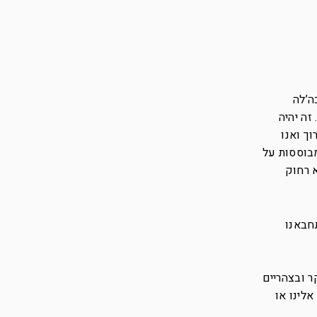
ה’לה
זה יהיה
ך ואנו
בוססות על
 רחוק
חבאנו
ר ובצהריים
לינו או