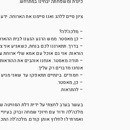
כינרת ומשפחתה יבחינו במתרחש.
ציון סיים ללהג ואנו סיימנו את הארוחה. יד
– מלכה’לה?
– כן מאסטר. ממש הרגע הגענו לבית ההארחה
– בדרך. תתארגנו לכם בנחת, כשאגיע אני 
הוראות. אני גם אוכל עם אמא שלי ארוחת ע
– תודה מאסטר. אנחנו אוהבים את ההוראות 
אנחנו מדברים רק עליך.
– חמודים. בינתיים תתאפקו עד שאני מגיע ו
– כן, מאסטר.
– להתראות.
בעשר בערב לחצתי על ידית דלת הסוויטה של
מלכה’לה ודוד עם חיוכי שמחה וברק בעיניי
ואמרתי לו לחלוץ אותן קודם. מלכה’לה התכ