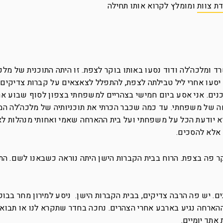
דת צוות
ומומלץ לקרוא אותו תחילה
שרד ומלכה’לה ודוד נסעו באותו בוקר לצפת. זו היתה התוכנית של מלכ
יסעו אחרי ליל טבילתה לצפת, להתפלל לצאצאים על קברות צדיקים. 
ים. אני אסע ביום חמישי בצהריים למשפחתי בצפון לסוף שבוע ארו
חה של משפחתי. עד כמה שכבר הכרתי את תוכניותיה של מלכה’לה המ
א יודעת הכל על משפחתי ועל בית ההארחה שאמי ואחותי מנהלות לא
 אלא להסכים.
ר פה בצפת. הרוח בבית הקברות הישן היתה נוראה כשבאנו לשם. הת
. יש פה הרבה צדיקים, בבית הקברות הישן. ניסע למירון מחר בבוק
ארחה נגיע בארבע אחרי הצהרים. נחכה בחדר שתקרא לנו או תבוא א
אתך יומיים.