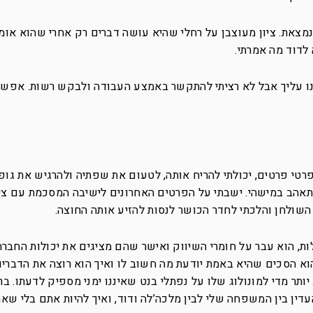
צאת. ציון מעוצבן על רחלי שהיא עושה דברים רק אחרי שהוא אומר,
לדוד מה אמרתי.
נו עליך אבל לא רציתי להתקשר באמצע העבודה ולבקש רשות. אפש
טי פרטים, יכולתי להריח אותה, לטעום את שפתיה ולהרגיש את גופה
תאהב במישהי. ישבתי על הפרטים האחרונים לישיבה המסכמת עם ציו
 השולחן והלכתי לחדר הכושר לנסות להזיע אותה החוצה.
ות, הוא עבר על חומרי השיווק ואישר שהם מציגים את יכולות החברה
וא הסכים שהיא באמת יודעת מה חשוב לו ואיך הוא רוצה את הדברים
יותר מדי למונולוג שלו על נפתלי בנט שאיננו ימני מספיק לדעתו. ב
העדין בין המשפחה שלי לבין מלכה’לה ודוד, ואיך להיות אתם בלי שא