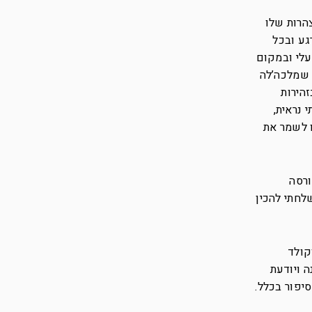
צהרות שלו
גע ובכל
עלי ובמקום
 שמלכה’לה
הירות
 נראית,
ו לשמר את
ורסה
לחתי להכין
קולד
 ויודעת
יפור בכלל.