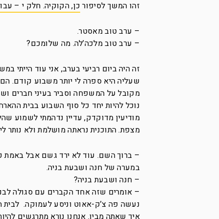
זהו המשך לסיפור
כן, הקוקיה. חלק י – עבו
– ערב טוב מאסטר.
– ערב טוב מלכה’לה. מה שלומכם?
זה היה ביום רביעי בערב, אני עוד הייתי במ
שעליה היא ספרה לי יותר משבוע קודם. הם 
מקובל על המשפחה וסביר בעיני חברים ושכנ
נוכל להיות יחד כל סוף השבוע בבית ההאר
מודיעין מדוקדק, עדיין נדהמתי לשמוע שהי
מצפת. התוכנית נראתה מושלמת ולא נותר לי
– ברוך השם. עוד לא ירד גשם אבל באמת ק
במערה של חנה ושבעת בניה.
– חנה ושבעת בניה?
– אומרים שזה אחד הקברים עם סגולה לבנים
נעשה פה צ’ק-אאוט וניסע לעמוקה. לבית הה
איך שאתה מבין. אנחנו נורא מתרגשים להיות 