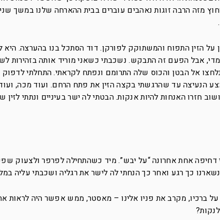
חוץ מזה הרבה זוגות נאהבים עוברים בבית ההארחה שלנו במשך שני
 על הזין התפוח והמשתוקק לפורקן. דוד הסתכל בנו בהערצה. היא ל
 מדי, אבל הפעם זה התבקש. נשכבתי כשאני מוריד אותה בזהירות לש
נלחצו אל הבטן והכוס שלה התרומם ונפתח לקראתי. התחלתי לדפוק 
צע הנעיצה עד שהרגשתי בקצה הזין את פתח הרחם. ועוד מכה, ועוד
וב חזרו האנחות להיות אנקות. הבטתי לה ישר בעיניים ונתתי לזין ש
י דחיפה אחת אחרונה “על יבש”. מיד כשהתחילה לפרפר ולצעוק שפכ
שארנו כך רגע ואחר כך הנחתי לה לישר את רגליה ושכבתי עליה במלו
ע על ברכיו, מקרב את פניו אלינו – מאסטר, ממש אפשר היה לראות א
לנקות?