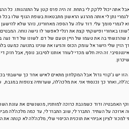
אבל אתה יכול ללקק לי בתחת. זה היה פרס קטן על התנהגותו. כל הה
לגמרי נתן לי אותה מהרגע הראשון מתבטאות בשפת הגוף שלו בכל ר
א לגמרי סומך עלי. דוד עלה על הספה מאחורינו, נזהר שלא להישען 
שונו באחורי ופישקתי קצת את רגלי לאפשר לו גישה נוחה. המבטים
 שהרגשתי בה את טעמו של היין וטעם של דם. לשונו של דוד נעה בז
הזין שלי הישר אל עומק הכוס והניעו את שנינו בתנועה כמעט בלתי
טנסיבי. זה היה חלש מכדי לעורר אותנו לסיבוב נוסף, אבל חזק די
יכרון.
 הזו יש ג’קוזי גדול אבל המקלחון מתאים לאיש אחד כך שישבתי בכ
’לה, ואחר כך נכנסתי אני. את מלכה’לה, שערותיה צנופות במגבת, ש
וקי האמבטיה ודוד כשמגבת כרוכה למותניו, מנשנשים את עוגת השו
ארוכה על העתיד. התברר לי, שוב התברר לי, עד כמה מלכה’לה מבינה
מכור לציון אביחי את תוכנית הכיסוי שלי, מלכה’לה לא קנתה את הס