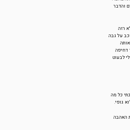
ם והדבר
א רזה
כב על גבה
אותה
 דחיפה
לי לבעוט
תי כל מה
א גופי.
ת האהבה