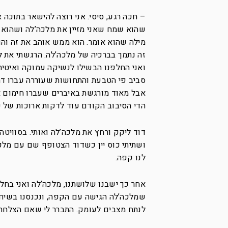
– חכה רגע, סיסי. אני רוצה להישאר בתוכה 
שהוא שמח שאני מזיין את מלכה’לה ושהוא 
מילה שהוא אומר. הוא ממש אוהב את זה והו
זה נתמך בברכיה של מלכה’לה. הרגשתי את ל
ואני החלפנו הבשילו לנשיקה עמוקה ואיטית
סביב פי הטבעת והתחושות שעוררה עברו דרך 
אבל מאוד מורגשת באיברים שעברו חימום אינ
הדי הסיבוב הקודם עוד לדקות ארוכות של ש
דוד ליקק ורחץ את מלכה’לה ואותי. בסוויטה
ושתיתי כוס יין כשדוד הצטופף שם עם מלכה
לנו קפה.
אחר כך ישבנו שלושתנו, מלכה’לה ואני בחל
שמלכה’לה הגישה עם הקפה, ונכנסנו בשיחה 
לנתח מצבים לעומק. התברר לי שאם הצלחתי ל