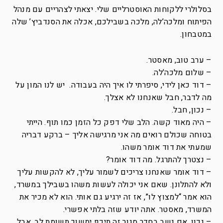
בסלולרי ללקוחות האוסטרליים שלי. יצאתי לצהריים עם מנהל
הפיתוח ומלכה’לה, מלכה בשבילכם, אכלה את הסנדביץ’ שלה
במטבחון.
– ערב טוב, מאסטר.
– שלום מלכה’לה.
– דוד כאן לידי, סיפרתי לו איך היה בעבודה. יש לנו המון על
מה לדבר, חבל שאנחנו לא אצלך.
– נכון, חבל.
– היה מאוד קשה. הלב שלי דפק כל הזמן כמו תוף. הייתי
בטוחה שכולם רואים מה אני מרגישה אליך – ברקע דבריה
שמעתי את דוד אומר משהו.
– נצטרך להתרגל. מה דוד אומר?
– דוד אומר שאנחנו צריכים לשמור עליך, לא להקשות עליך
ולא להתלונן. שאם אני יכולה לעשות משהו בשבילך במשרד,
הוא אמר “למצוץ לו”, אז זה ירגיע גם אותי. הוא לא מכיר את
המשרד, מאסטר. אתה יודע שזה בלתי אפשרי.
– נכון, אם נשב בחדר סגור זה תיכף ימשוך תשומת לב. אבל