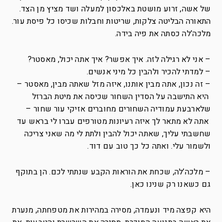
של אשה, זרוע מושטת באלכסון למעלה ושד מציץ מן הצד.
התאורה הבליטה צלקות, שריטות וחבלות שכיסו כל פיסת עור.
מלכה’לה כסתה את פיה בידה.
– אני לא רגילה לזה. איך אפשר? איך אתה יכול, מאסטר?
– למדתי להכיר ולהבין כל מיני אנשים.
– זה נכון, אתה מבין אותנו, איזה מזל שאתה מבין, מאסטר –
היא התישבה על הסדין השחור שכיסה את מיטת הברזל
שלארבעת עמודיה השחורים מחוברים אזיקי עור שחור –
אתה לא מתאר לך איזה רעיונות מטורפים עברו לי בראש עד
שחשבתי עליך, שאתה יכול להבין ולתת לי מה שאני צריכה
ולשמור עלי. ואתה כל כך טוב עם דוד.
– מלכה’לה, שכחת את הוראות הקבע שנתתי לכם. הן בתוקף
גם כשאנו רק שנינו כאן.
היא קפצה מיד ונעמדה, מסירה במהירות את מטפחתה, מנערת