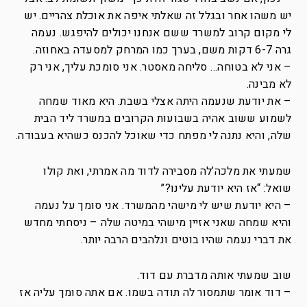
יש משהו אחר ובגלל זה שאלתי איפה את אוכלת צהריים. יש
לי מקום קרוב למשרד ששם אנחנו יכולים להיפגש. נעמה
גרה 6-7 דקות משם, בערך כמו המרחק למסעדה באחוזה.
– אני לא בטוחה… סליחה מאסטר. אני סומכת עליך, אני רק
לא מבינה.
– את יודעת שנעמה היתה אצלי בשבת. היא מאוד שמחה
לשמוע ששוב אהיה בשבועות הקרובים במשרד ליד הבית
שלה, והיא נתנה לי מפתח כדי שאוכל להכנס כשהיא בעבודה.
שמעתי את מלכה’לה מסבירה לדוד מה אמרתי, ואת קולו
שואל: “אז היא יודעת עלינו?”
– היא יודעת שיש לי מישהי מהמשרד. אני סומך על נעמה
והיא שמחה שאני אזיין מישהי במיטה שלה – ניסחתי מחדש
את דברי נעמה שהיו בוטים ונלהבים הרבה יותר.
שוב שמעתי אותה מדברת עם דוד.
– דוד אומר שתמסור לה תודה בשמו. אם אתה סומך עליה אז