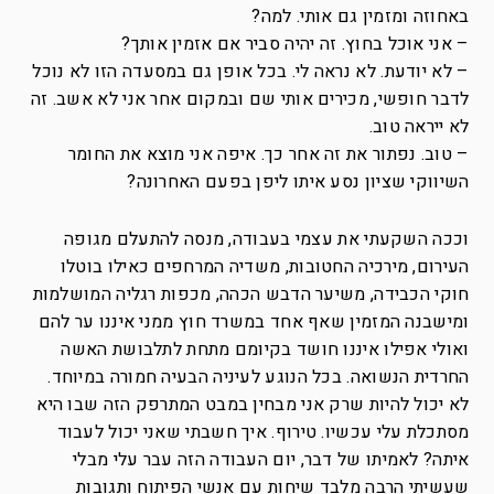
באחוזה ומזמין גם אותי. למה?
– אני אוכל בחוץ. זה יהיה סביר אם אזמין אותך?
– לא יודעת. לא נראה לי. בכל אופן גם במסעדה הזו לא נוכל
לדבר חופשי, מכירים אותי שם ובמקום אחר אני לא אשב. זה
לא ייראה טוב.
– טוב. נפתור את זה אחר כך. איפה אני מוצא את החומר
השיווקי שציון נסע איתו ליפן בפעם האחרונה?
וככה השקעתי את עצמי בעבודה, מנסה להתעלם מגופה
העירום, מירכיה החטובות, משדיה המרחפים כאילו בוטלו
חוקי הכבידה, משיער הדבש הכהה, מכפות רגליה המושלמות
ומישבנה המזמין שאף אחד במשרד חוץ ממני איננו ער להם
ואולי אפילו איננו חושד בקיומם מתחת לתלבושת האשה
החרדית הנשואה. בכל הנוגע לעיניה הבעיה חמורה במיוחד.
לא יכול להיות שרק אני מבחין במבט המתרפק הזה שבו היא
מסתכלת עלי עכשיו. טירוף. איך חשבתי שאני יכול לעבוד
איתה? לאמיתו של דבר, יום העבודה הזה עבר עלי מבלי
שעשיתי הרבה מלבד שיחות עם אנשי הפיתוח ותגובות