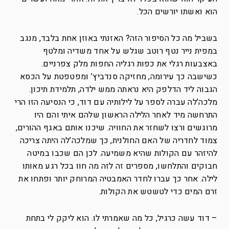
הוא ואשתו יורשים הכל.
בשביל מה כל הסיפור הזה? האזנתי באוזן אחת בלבד, מנגב
במפית נייר נטף רוטב שגלש על אחד משדיה ומלטף
באצבעות רגלי את כפות רגליה החפות מלק צפרניים.
כשישבה כך עירומה, מחזיקה סנדביץ’ ומפטפטת על הכסא
הגבוה ליד הדלפק היא נראתה ממש ילדה, תלמידת תיכון.
מלכה’לה עברה לספר על לילותיה עם דוד, כי הנסיעה הזו הרי
התרחשה מיד לאחר הלילה הראשון שלהם איתי והם היו
מרוגשים ורצו לשחזר את החוויה. שיכנו אותם באגף ההורים,
צמוד לחדריה של האם החולנית, כך שמלכה’לה היתה צריכה
להיזהר עם הקולות שהיא משמיעה. לכן הם שכבו במיטה
חבוקים והתלחשו, מספרים זה לזה מה חוו בכל רגע מאותו
לילה. אחר כך עברו לחדר האמבטיה המרוחק יותר ופתחו את
זרם המים כדי לטשטש את הקולות.
– דוד עשה כרגיל, כל מה שאמרתי לו. הוא ליקק לי בתחת