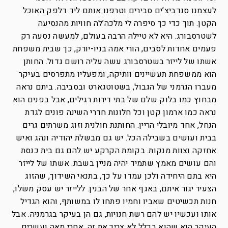
לעצמנו סנדביצ’ים סבירים וטרפנו אותם ליד דלפק האוכל
הקטן. תוך כדי כך סיפרה לי מלכה’לה חוויות מהנסיעה
לשטרסבורג. היא לא טיילה הרבה בעולם, למעשה נסעה רק
פעמים אחדות לסבים, הורי אמה בניו-יורק, כך שבית משפחת
אשתו של לייזר בשטרסבורג עשה עליה רושם גדול. החותן
הוא ממשפחת תעשיינים וותיקה, ומפעליו מתפרסים בעיקר
מעברו הגרמני של הגבול, בשטוטגארט ובסביבה. ביתם נראה
מבחוץ כמו בלוק שלם של בתי דירות רגילים, אבל בפנים הוא
נראה כמו ארמון קטן וכל חלונות חדרי השינה פונים לגדת
הנחל, אחד מיובלי הריין. החותנת חולנית וזוג משרתים גרים
בבית ועושים בשבילה הכל. יש גם מבשלת יהודיה ונהג ואיש
אחזקה וצוות מנקות. בקומת הקרקע יש להם גם בית כנסת
והם עושים מאמץ שתמיד יהיה מניין בשבת. אשתו של לייזר
היא בתם היחידה ולכן עמדו על כך, בתנאי השידוך, שהזוג
הצעיר יגור איתם, באגף אחר של הבנין. ללייזר יש עסק משלו,
חנות תכשיטים שאביו וחמיו פתחו לו במשותף, והוא הגדיל
אותו ועכשיו יש להם רשת חנויות, גם הן בעיקר בגרמניה. אבל
העיקר הוא שהוא בכלל לא צריך את זה. אחרי מאה ועשרים