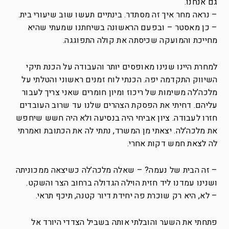
גם אנחנו.
– נראה מחר איך זה מסתדר. בינתיים תעשו שוב שיעורי בית.
– כן מאסטר – ובפעם הראשונה בשיחתנו שמעתי שהיא
מחייכת והמועקה שכיסתה את קולה התפוגגה.
למחרת היינו שנינו מאופסים יותר והעבודה על הכנת תיקי
השיווק התקדמה יפה. הכנתי לוח זמנים ראשוני והטלתי על
מלכה’לה משימות של ריכוז ומיון חומרים שאני צריך לעבור
עליהם. דחיתי את הפסקת הצהרים שלנו עד שרוב העובדים
חזרו לעבודה. ציון אביחי היה בנסיעה ולא היה חשש שיחפש
את מלכה’לה. יצאתי מן המשרד, נתתי לה את הכתובת ואמרתי
לה לצאת חמש דקות אחרי.
– זה הבית של נעמה? – שאלה מלכה’לה כשיצאה ממכוניתה
ושנינו עמדנו ליד חזית הוילה הגדולה ברחוב הצר והשקט.
– לא, היא רק שוכרת פה יחידת דיור קטנה, תיכף תראי.
פתחתי את השער והובלתי אותה בשביל הצדדי היורד אל