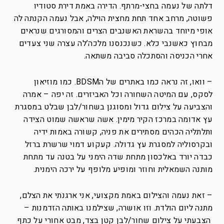
דלתה של נעמה בחצי-מרתף. הדירה באמת דירת סטודיו
פשוטה, מרחב אחד תחת מחצית הוילה, אבל נעמה הקנתה לה
אופי מיוחד בהשראת האשנבים הצרים והמסורגים שנראים
מבחוץ כאשנבי כלא. כשנכנסנו מלכה’לה עצרה שני צעדים
אחרי הכניסה והסתכלה סביבה משתאה.
– וואו, זה נראה כמו באתרים של הBDSM. כמו מוזיאון
לסקס, עם המיטה השחורה וכל האביזרים. זה יפה – אמרה
והצביעה על צילום גדול ומסוגנן בשחור/לבן שבלט במסגרת
עץ אדומה במרכז הקיר מימין. אשה שראשה שמוט הצידה
ותלתליה הכהים מסתירים את פניה, קשורה באמות ידיה
ובקרסוליה למסגרת עץ גדולה. קעקוע דמוי שרשרת ברזל
כבדה יורד באלכסון מתחת שדה הימני על בטנה עד מתחת
מותנה השמאלית וחוזר ומופיע מלופף על ירכה הימנית.
– זאת נעמה והצילום באמת מקצועי, אני ארגנתי את הצלם,
מתנה ליום הולדת. וזו אושרה, שצילמנו באותה הזדמנות –
הצבעתי על צילום שחור/לבן קטן בצד, מבט אחורי על כתף