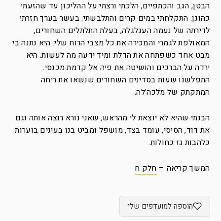
הבטן, הגב והכתפיים, הלכתי ורצתי על ההליכון עד שהזעתי
כהוגן. התקלחתי במים קרים והתלבשתי. בעשר בערך חזרתי
לדירתה של נעמה העגלגלה, בעלת התלתלים השחורים,
המאולפת לגמרי והמכירה את כל מצבי הרוח שלי. היא נתנה בי
מבט אחד כשפתחה את הדלת ומיד ידעה מה לעשות. היא
ירדה על הברכים והושיטה את פיה אל קדמת מכנסי.
התפלשנו שעות בסדינים השחורים שנשאו את ריחה
המתקתק של מלכה’לה.
הבנתי שהיא לא יוצאת לי מהראש, שאני נורא רוצה אותה וגם
את דוד, הסיסי, עומד בצד, מושפל ומביט בנו בעינים בוערות
כלהבות גז כחולות.
המשך קריאה –
חלק ח
הוספה למועדפים שלי