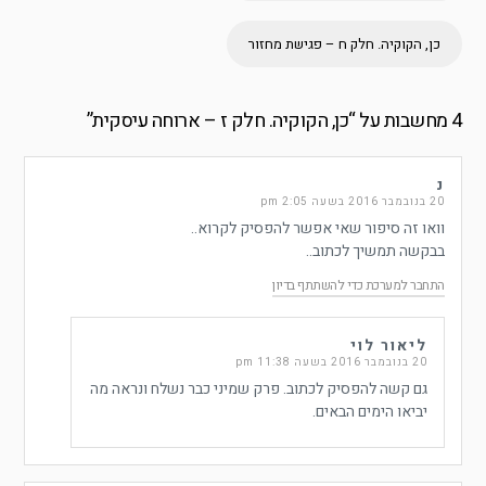
כן, הקוקיה. חלק ח – פגישת מחזור
4 מחשבות על “
כן, הקוקיה. חלק ז – ארוחה עיסקית
”
נ
20 בנובמבר 2016 בשעה 2:05 pm
וואו זה סיפור שאי אפשר להפסיק לקרוא..
בבקשה תמשיך לכתוב..
התחבר למערכת כדי להשתתף בדיון
ליאור לוי
20 בנובמבר 2016 בשעה 11:38 pm
גם קשה להפסיק לכתוב. פרק שמיני כבר נשלח ונראה מה
יביאו הימים הבאים.