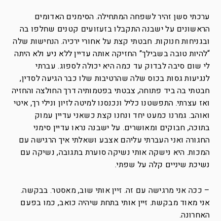
ערכתי סשן זהיר לשפחה המתחילה. הסימנים האדומים
הראשונים על ישבנה התקבלו בזעזועים קטנים שחלפו בה
ובגניחות חנוקות. חבטתי קצת על אחורי ירכיה. הנחישות שלה
“להיות טובה בשבילך” החזיקה אותה עדיין ללא ניע ולא היתה
לי שום סיבה לבדוק עד כמה היא יכולה לספוג. עברתי
לנגיעות גסות בכוס שלה שהרטיבות שלו כבר הגיעה לסדין,
חבטתי בה ביד פתוחה, צבטתי בפטמותיה דרך החולצה והחזיה
ואז עצרתי. התפשטנו כליל ונכנסנו למיטה לזיון ונילי רך, איטי
ואוהב. גמרנו כמעט יחד ונחנו קצת כשאני עדיין עמוק
בתוכה, חבוקים ומאושרים. על ישבנה נראו עדיין סימני
החגורה ואני העברתי עליהם אצבע ושאלתי איך הרגישה עם
המכות. היא נישקה אותי נשיקה סוערת בתגובה, נשיקה עם
נשיכת שיניים קלה על שפתי.
– ככה אני מרגישה עם זה. זיין אותי שוב, מאסטר. בבקשה.
אני מאוד מבקשת. זיין אותי בתחת שיהיה כואב, כמו בפעם
האחרונה.