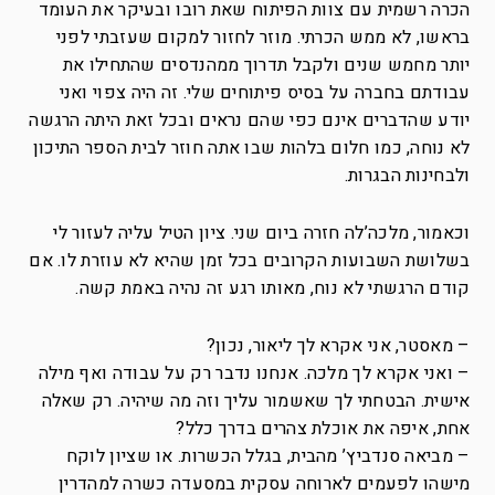
הכרה רשמית עם צוות הפיתוח שאת רובו ובעיקר את העומד
בראשו, לא ממש הכרתי. מוזר לחזור למקום שעזבתי לפני
יותר מחמש שנים ולקבל תדרוך ממהנדסים שהתחילו את
עבודתם בחברה על בסיס פיתוחים שלי. זה היה צפוי ואני
יודע שהדברים אינם כפי שהם נראים ובכל זאת היתה הרגשה
לא נוחה, כמו חלום בלהות שבו אתה חוזר לבית הספר התיכון
ולבחינות הבגרות.
וכאמור, מלכה’לה חזרה ביום שני. ציון הטיל עליה לעזור לי
בשלושת השבועות הקרובים בכל זמן שהיא לא עוזרת לו. אם
קודם הרגשתי לא נוח, מאותו רגע זה נהיה באמת קשה.
– מאסטר, אני אקרא לך ליאור, נכון?
– ואני אקרא לך מלכה. אנחנו נדבר רק על עבודה ואף מילה
אישית. הבטחתי לך שאשמור עליך וזה מה שיהיה. רק שאלה
אחת, איפה את אוכלת צהרים בדרך כלל?
– מביאה סנדביץ’ מהבית, בגלל הכשרות. או שציון לוקח
מישהו לפעמים לארוחה עסקית במסעדה כשרה למהדרין