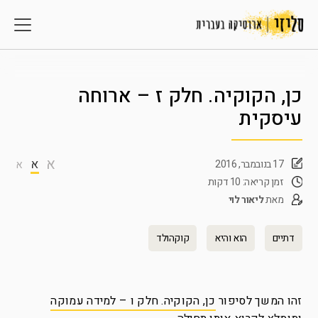
כן, הקוקיה. חלק ז – ארוחה
עיסקית
א
א
17 בנובמבר, 2016
א
זמן קריאה: 10 דקות
מאת
ליאור לוי
דתיים
הוא והיא
קוקהולד
זהו המשך לסיפור
כן, הקוקיה. חלק ו – למידה עמוקה