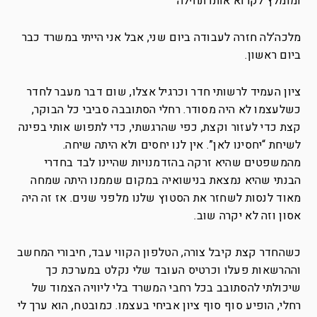
ומומלץ לקרוא אותו תחילה
מלכה’לה חזרה לעבודה ביום שני, אבל אני הייתי במשרד כבר
ביום ראשון.
ציון העמיד לרשותי חדר וכרגיל אצלו, שום דבר מעבר לחדר
כשלעצמו לא היה מסודר. רחלי הסתובבה סביבי כל הבוקר,
קצת כדי לעזור וקצת, כפי שהרגשתי, כדי לתפוש אותי בפינה
לשיחת “יחסינו לאן”. אין לנו יחסים ולא היתה שיחה.
מהמשפטים שהיא זרקה בהזדמנויות שהיינו לבד בחדרי
הבנתי שהיא נמצאת בנישואיה במקום שממנו היתה שמחה
מאוד לנסות לשחזר את הסטוץ שלנו מלפני שנים. אז זה היה
אסון וזה לא יקרה שוב.
כשהחדר קצת קיבל צורה, הטלפון הקווי עבד, חיבורי המחשב
וההרשאות פעלו וכרטיס העובד שלי נקלט במערכת כך
שיכולתי להסתובב בכל רחבי המשרד בלי ליוויה הצמוד של
רחלי, הופיע סוף סוף ציון אביחי בעצמו. כמובטח, הוא ערך לי