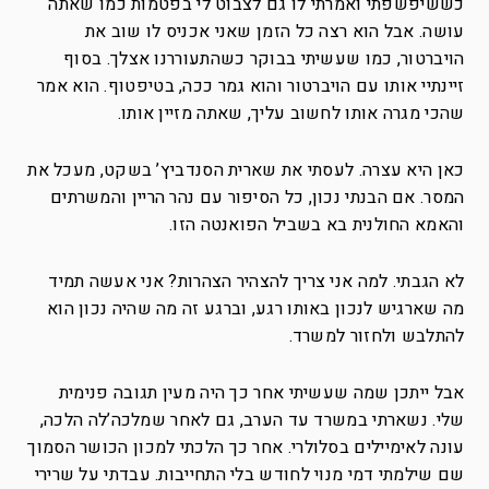
כששיפשפתי ואמרתי לו גם לצבוט לי בפטמות כמו שאתה
עושה. אבל הוא רצה כל הזמן שאני אכניס לו שוב את
הויברטור, כמו שעשיתי בבוקר כשהתעוררנו אצלך. בסוף
זיינתיי אותו עם הויברטור והוא גמר ככה, בטיפטוף. הוא אמר
שהכי מגרה אותו לחשוב עליך, שאתה מזיין אותו.
כאן היא עצרה. לעסתי את שארית הסנדביץ’ בשקט, מעכל את
המסר. אם הבנתי נכון, כל הסיפור עם נהר הריין והמשרתים
והאמא החולנית בא בשביל הפואנטה הזו.
לא הגבתי. למה אני צריך להצהיר הצהרות? אני אעשה תמיד
מה שארגיש לנכון באותו רגע, וברגע זה מה שהיה נכון הוא
להתלבש ולחזור למשרד.
אבל ייתכן שמה שעשיתי אחר כך היה מעין תגובה פנימית
שלי. נשארתי במשרד עד הערב, גם לאחר שמלכה’לה הלכה,
עונה לאימיילים בסלולרי. אחר כך הלכתי למכון הכושר הסמוך
שם שילמתי דמי מנוי לחודש בלי התחייבות. עבדתי על שרירי