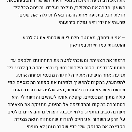
את ראשה בתנועה המוכרת, מסירה את השרשרת והטבעות, את
השעון, מכבה את הסלולרי, חולצת נעליים, ומניחה הכל ליד
הדלת, הכל בתנועה אחת זורמת כאילו תרגלה זאת שנים.
פרשתי את ידי והיא נפלה בזרועותי.
– אני שפחתך, מאסטר. סלח לי ששכחתי את זה לרגע
והתנהגתי כמו תיירת במוזיאון.
הרמתי את חצאיתה ומשכתי למטה את התחתונים הלבנים עד
מתחת לברכיים. הכוס הילדותי נחשף והיא עמדה כך לרגע בלי
תנועה, אחר הושיטה את ידה לחגורת מכנסי ופתחה אותה.
להפתעתי, במקום להמשיך ולפתוח את כפתור המכנסיים כפי
שחשבתי שהיא עומדת לעשות, היא שלפה את חגורת העור
כולה מתוך המכנסיים, קיפלה אותה לשתיים והגישה לי. היא
הסתובבה במקום והתכופפה אל המיטה, מחזיקה את חצאיתה
משוכה סביב מותניה, פלחי ישבנה העגולים והבהירים בולטים
על הרקע השחור. אני חייב להודות שהמחווה הזאת מצידה
הקפיצה את הדופק שלי כפי שכבר מזמן לא חוויתי.