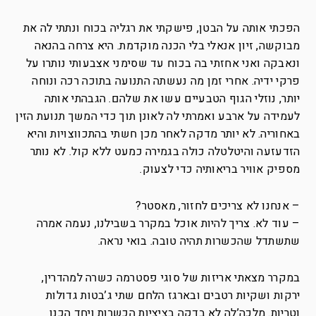
הפכתי אותה על הבטן, פישקתי את רגליה בכוח ונתתי לה את
מבוקשה, זיון אנאלי בלי הכנה מוקדמת. היא צרחה בהנאה
ונאבקה ואני אחזתי בה בכוח עד שסימני אצבעותי נותרו על
פרקי ידיה. אחרי זמן מה נעשתה התנועה בתוכה רכה ונוחה
יותר, נוזלי הגוף הטבעיים עשו את שלהם. הגבהתי אותה
לעמידה על ארבע ואמרתי לה לאונן תוך כדי המשך תנועת הזין
באחוריה. לא יותר מדקה לאחר מכן חשתי בהתכווצויות והיא
הזדעזעה והיטלטלה כולה בגמירה כמעט ללא קול. לא נותר
מספיק אוויר בריאותיה כדי לצעוק.
– אנחנו לא צריכים לחזור, מאסטר?
– עוד לא. צריך להיות אוכל במקרר בשבילנו, נעמה אמרה
שתשתדל שהכשרות תהיה טובה. בואי נראה.
במקרר מצאתי אריזות של סוגי פסטרמה כשרה למהדרין,
ירקות ושקיות רטבים ובארגז הלחם שתי ג’בטות גדולות
וטריות. מלכה’לה לא בדקה בציציות הכשרות ויחד הכנו