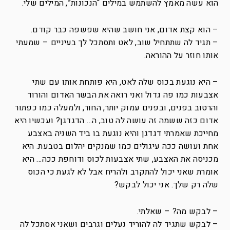
הוא עשה מאמץ להשתמש במילים “הנכונות”, המילים שלי.
– הוא קצת אדום, אני חושב שהיא שפשפה כבר קודם.
– תגיד לה שתתחיל שוב, לאט ותסתכל לך בעיניים – שמעתי
אותו חוזר על ההוראה.
– היא נוגעת בכוס שלה לאט, היא פותחת אותו עם שתי
אצבעות כמו פה גדול ואני רואה את הבשר האדום והורוד
והרטוב בפנים, ובפנים עמוק יותר, החור, ולמעלה כמו כפתור
אדום כזה ששמה זה עושה לה טוב, ה… הדגדגן? ועכשיו היא
מחייכת שאמרתי דגדגן והיא נוגעת בו ביד השניה באצבע
אחת ועושה ככה עיגולים כמו שמנקים יהלום בטבעת. היא
מכניסה את האצבע, שתי אצבעות לכוס ודוחפת ככה… היא
אומרת שאני יכול להתקרב ולהריח אבל לא לגעת כי הכוס
שלה רק שלך. אני יכול לבקש?
– לבקש מה? – שאלתי.
– לבקש שתגיד לה להוריד נעלים וגרבים ושאני אסתכל לה