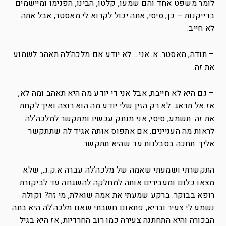
לומר משפט אחד והם שמעו, קלטו, הבינו, הפנימו ומיישמים
בדייקנות – כן, סיסי, אתה יכול לקרוא לי מאסטר, אבל אתה
לא חייב.
– תודה, מאסטר. א..אני… לא יודע אם מלכה’לה תאהב לשמוע
את זה.
– גם היא לא חייבת, אבל אני די יודע מה היא תאהב ומה לא,
אז אל תדאג. לא רק הזין שלי יודע מה הוא רוצה ואיך לקחת
את זה. תשמע, סיסי, אני מנתק עכשיו ומתקשר למלכה’לה
לראות מה העניינים. אם אתפוס אותה אגיד לה שתתקשר
אליך. תחכה בסבלנות עד שהיא תתקשר.
התקשרתי ושמעתי שאמה של מלכה’לה עברה א.ק.ג., שלא
מצאו כלום ומעבירים אותה למחלקה להשגחה עד לביקורת
רופא בבוקר. ברקע שמעתי את אמה שואלת, מי זה? וקולה
נשמע לי צעיר ובריא, פתאום חשבתי שאם מלכה’לה היא בתה
הבכורה והיא התחתנה צעירה כמו רוב החרדיות, אז היא בגיל