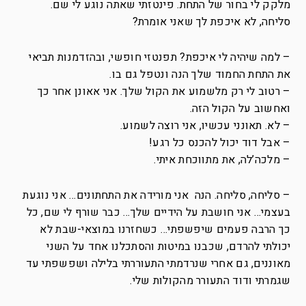
מלקק לי בחור של התחת. פינטזתי שאתה נוגע לי שם.
סליחה, לא איכפת לך שאני אומרת?
– למה שיהיה לי איכפת? תפנטזי חופשי, ובהזדמנות תביאי
את התחת החמוד שלך הנה ונטפל גם בו.
– רטוב לי רק מלשמוע את הקול שלך. אני אאונן אחר כך
ואחשוב על הקול הזה.
– לא. תאונני עכשיו, אני רוצה לשמוע.
– אבל דוד יכול להכנס כל רגע!
– מלכה’לה, את מתווכחת איתי.
– סליחה, סליחה. הנה אני מורידה את התחתונים… אני נוגעת
בעצמי… אני חושבת על הידיים שלך… כבר שורף לי שם, כל
כך הרבה פעמים שיפשפתי… כשחזרנו במוצאי-שבת לא
יכולתי להרדם, שכבנו במיטות והסתכלנו אחד על השני
מאוננים, גם אחרי שנרדמתי התעוררתי בלילה ושפשפתי עד
שגמרתי ודוד התעורר מהקולות שלי.