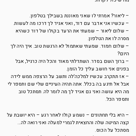
מה שיכול לקרות.
– ליאור? אמרתי לו שאני מאוננת בשבילך בטלפון.
– עכשיו אני אדבר עם דוד, ואני אגיד לך דרכו מה לעשות.
– שלום ליאור – שמעתי את הרעד בקולו של דוד כשהיא
מסרה לו את הטלפון.
– שלום חמוד. שמעתי שאתמול לא הרגשת טוב. איך היה לך
היום?
– ברוך השם בסדר. השתדלתי מאוד והכל היה כרגיל, אבל
בפנים אני חושב עליך כל הזמן.
– אז תתקרב עכשיו למלכה’לה ותשב על הרצפה ממש לידה
אבל אל תיגע בה בכלל. אתה תהיה העיניים שלי שם ותספר לי
מה היא עושה ואני גם אגיד לך מה לומר לה. תסתכל טוב
ותספר הכל.
– היא בלי תחתונים – נשמע קולו לאחר רגע – היא יושבת על
קצה המיטה שלה והחצאית לגמרי למעלה ואני רואה לה…
מסתכל על הכוס.