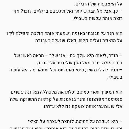
על האצבעות של הרגלים.
– כן, אבל אל תבקש יותר ואל תיגע גם ברגליים, זוכר? אני
רוצה אותה עכשיו בשבילי.
הוא חזר על תגובתי באזניה ושמעתי אותה חולצת ומפילה לידו
על הרצפה נעלים קלות, כאלו שנעלה בעבודה.
– תודה, ליאור. היא שלך. גם… אני שלך – מראה ראשו של
דוד העולה ויורד מעל הזין שלי חזר אלי כברק.
– תגיד לה להמשיך, סיסי ואתה תסתכל ותתאר מה היא עושה
בשבילי.
הוא המשיך ותאר כמיטב יכלתו את מלכה’לה מאוננת עשרים
סנטימטר מפרצופו וחזר בנאמנות על קריאות התשוקה שלה
אלי ששמעתי אותה צועקת גם ללא עזרתו.
– היא נשכבה על המיטה, לוחצת לעצמה על הציצי
ומשפשפת בכוס כמו מכונה. היא אומרת שהיא עוד מרגישה