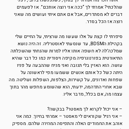
– אתה זוכר מה אמרתי לך בסוף, כשנפגשנו בלובי, לפני
שהלכתי? אמרתי לך “ככה אני רוצה אותכם”. אז לפעמים
דברים לא מסתדרים, אבל אם אתם איתי ועושים מה שאני
רוצה אז הכל בסדר.
סיפרתי לו קצת על אלו שעשו מה שרציתי, על החיים שלי
בקהילת הBDSM, עד שנסעתי לאוסטרליה. זה היה נושא
שמלכה’לה לא חשפה אותו אליו למרות שהנחתי שהשכלתה
התיאורטית בפורנוגרפיה מקיפה ויסודית כמו כל דבר שהיא
עושה. הוא האזין בלי תגובה ואני מניח שההבעה על פניו
היתה כשל כל אותם אנשים ששמעו מפי לראשונה על
שפחות ואדונים, על קשירות, הצלפות, השפלות ושליטה. מה
שבא אחרי התדהמה, ידעתי, הוא שהשומע מחפש מהר בתוך
עצמו מה, אם בכלל, מדבר אליו.
– אני יכול לקרוא לך מאסטר? בבקשה?
– אני רגיל שקוראים לי מאסטר – אמרתי בחיוך. כמה אני
אוהב את החמודים האלה והתפיסה המהירה שלהם. מספיק