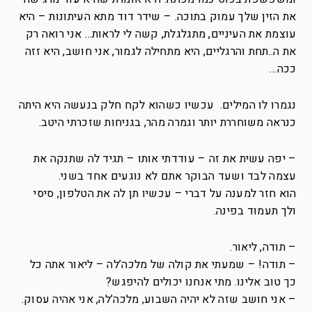
את הזין שלך עמוק בתוכה. – שידר דוד מתא העיתונות – היא
עוצמת את העיניים, מתגלגלת, קשה לי לראות… אני רואה רק
את ה..תחת והרגליים, היא מתחילה לגמור, אני חושב, היא זזה
ככה…
נגמרו לו המילים. עכשיו כשהוא לקח חלק בנעשה היא היתה
כנראה משוחררת יותר וגמרה מהר, בגניחות שזכרתי היטב.
– יפה עשית את זה – עודדתי אותו – תגיד לה שתנקה את
עצמה לבד ושעד הבוקר אתם לא נוגעים אחד בשני.
הוא חזר למענה על דברי – עכשיו תן לה את הטלפון, סיסי
ולך תעמוד בפינה.
– תודה, ליאור.
– תודה! – שמעתי את קולה של מלכה’לה – ליאור אתה כל
כך טוב אלינו. מתי אנחנו יכולים להיפגש?
– אני חושב שזה לא יהיה השבוע, מלכה’לה, אני אהיה עסוק.