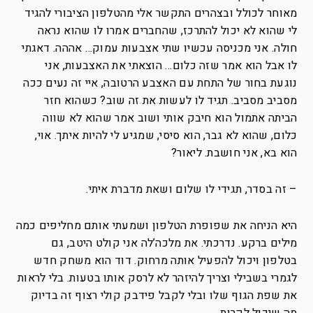
מאוחר לכולל ובצהרים התקשר אלי מהטלפון הציבורי להגיד
לי שהוא לא יכול להתרכז, שהחברים אמרו לו שהוא נראה
חולה. אני מכניסה עכשיו שתי אצבעות עמוק… אההה. דאגתי
לו אבל הוא אמר שזה כלום… הוצאתי את האצבעות, אני
נוגעת בחור של התחת עם האצבע הרטובה, איי זה נעים ככה
מסביב מסביב. תגיד לו לעשות את זה שוב? כשהוא חזר
הביתה אתמול הוא חיבק אותי ושוב אמר שהוא לא שווה
כלום, שהוא לא גבר, הוא סיסי, שמגיע לי להיות איתך. אוי,
הוא בא, אני חושבת. ליאור?
– זה בסדר, תגידי לו שלום ושאת מדברת איתי.
היא הניחה את שפופרת הטלפון ושמעתי אותם מחליפים כמה
מילים ברקע. נדרכתי. את מלכה’לה אני קולט היטב, גם
בטלפון ויכול להפעיל אותה מרחוק. דוד הוא משחק חדש
לגמרי בשבילי וצריך להיזהר לא לרסק אותו בטעות. בלי לראות
את שפת הגוף שלו ובלי לקבל פידבק קולי רצוף זה בדיוק