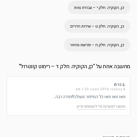
כן, הקוקיה. חלק י – עבודת צוות
כן, הקוקיה. חלק ט – שירות חדרים
כן, הקוקיה. חלק ח – פגישת מחזור
מחשבה אחת על “
כן, הקוקיה. חלק ד – רימוט קונטרול
”
בורח
6 בנובמבר 2016 בשעה 1:23 am
וואו וואו וואו כל הסיפור מעולה!!תודה רבה…
התחבר למערכת כדי להשתתף בדיון