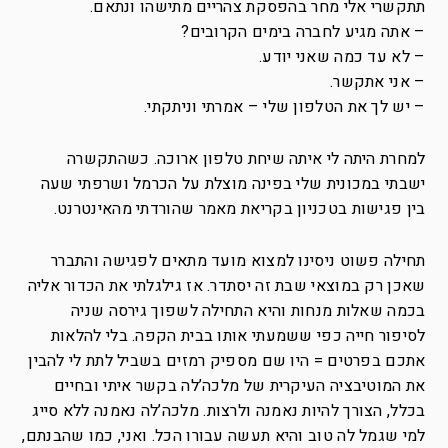
תתקשרי אלי מחר בהפסקת צהריים מתישהו ונתאם.
– אתה מגיע לחברה בימים הקרובים?
– לא עד כמה שאני יודע.
– אני אתקשר.
– יש לך את הטלפון שלי – אמרתי וניתקתי.
למחרת היתה לי איתה שיחת טלפון ארוכה. כשהתקשרה
ישבתי במכונית שלי בפינה מוצלת על הכרמל ושרפתי שעה
בין פגישות בטכניון בקריאת מאמר שהורדתי מהאינטרנט.
תחילה פשוט ניסינו למצוא מועד מתאים לפגישה והתברר
שאכן רק במוצאי שבת זה יסתדר. אז גילגלתי את הכדור אליה
בכמה שאלות מנחות והיא התחילה לשפוך גירסה שניה
לסיפור חייה כפי ששמעתי אותו בבית הקפה. בלי להלאות
אתכם בפרטים = היו שם מספיק רמזים בשביל לתת לי להבין
את המוטיבציה העיקרית של מלכה’לה בקשר איתי ובחיים
בכלל, הצורך להיות נאמנה ולרצות. מלכה’לה נאמנה ללא סייג
למי שגמל לה טוב והיא תעשה עבורו הכל. ואני, כמו שהבנתם,