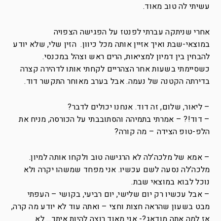
עשיתי לה טוב מאוד.
אחרי שניתקה עברתי לפנטז על הפגישה הצפויה
במוצאי-שבת ואיך אזיין אותה מכל כיוון. הזין שלי, שלא יודע
להבחין בין דמיון למציאות, הרים ראש וצהל במכנסי.
כשסיימתי בשעות אחר הצהריים לקחתי אותו לדהירה קצרה
בדירתה הקטנה של נעמה. אבל בערב מאוחר התקשר דוד.
– ליאור, שלום, זה דוד. אנחנו יכולים לדבר?
– דוד!? – אמרתי בתמיהה והסתובבתי על הכורסה, מניח את
הלפ-טופ הצידה – מה קורה?
– אמא של מלכה’לה לא הרגישה טוב ולקחו אותה למיון.
מלכה’לה נסעה לשם עכשיו. אני מפחד שמשהו יקרה ולא
נוכל לבוא במוצאי שבת.
– אבל עכשיו רק יום שלישי, יום רביעי, בקושי – העפתי
מבט בשעון שהראה חצות וחצי – ואתה עוד לא יודע מה קרה,
אז למה אתה מודאג?- אני מאוד רוצה להיות איתך… לא