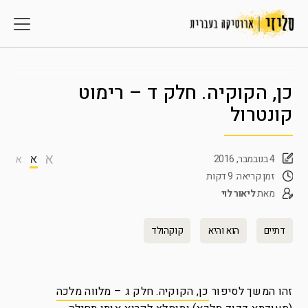
כן, הקוקיה. חלק ד – רימוט
קונטרול
א
א
4 בנובמבר, 2016
א
זמן קריאה: 9 דקות
מאת
ליאור לוי
דתיים
הוא והיא
קוקהולד
זהו המשך לסיפור
כן, הקוקיה. חלק ג – מלווה מלכה