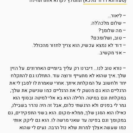
(סעודתא דדוד מלכא)
ומומלץ לקרוא אותו תחילה
– ליאור…
– שלום מלכה’לה.
– מה שלומך?
– טוב, ושלומכם?
– דוד לא נמצא עכשיו, הוא צריך לחזור מהכולל.
– אני מקשיב.
– נורא טוב לנו… דיברנו רק עליך ביומיים האחרונים. על הזין
שלך. איך שהוא לא מתעייף ורוצה עוד. התחלנו גם להתקלח
יחד ולחשוב על המקלחת איתך. אחרי שאמרת לו לסבן לי את
הרגליים הוא גם מנשק לי את הרגליים כמו שנישק את שלך,
במקלחת וגם במיטה. הלילה הוא בא אלי למיטה ובסוף הוא
גמר לי בפנים ולא הרגשתי כלום, אבל זה היה נהדר בשבילו,
כאילו הוא הסגן שלך, ממלא-מקום. הוא בשני התפקידים, גם
במקומך וגם בפינה עד שאני מרשה לו. הוא גם ליקק אותי
כמו שעשה אצלך למרות שלא נזל הרבה. נעים לי שהוא