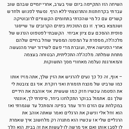
השיחה הזו התקיימה ביום שני בערב, אחרי יומיים שבהם שוב
עבדתי בקדחתנות והתרוצצתי ללא הרף. נסעתי לפגוש ולחדש
קשרים עם כל מי שהכרתי בתחומים הקשורים לרובוטיקה
ושנמצא בארץ. זו גם התוכנית בימים הקרובים עד שייסגר
סופית ההסכם עם ציון אביחי. הקשבתי לפטפוט הנרגש של
מלכה’לה, מספרת על המפנה המסעיר שחל בחיים שלהם
אחרי הפגישה איתי, ועוברת מדי פעם לשידור ישיר מהנעשה
מתחת שמלתה. מלכה’לה התכליתית, הבטוחה בעצמה
והמאורגנת נעלמה מאחורי מסך התשוקות.
– אוף, זה כל כך נעים להרגיש את הזין שלך, אתה מזיז אותו
כמו שרביט של מנצח תזמורת ואני רוקדת. אני גם צובטת לי
את הפטמה עכשיו חזק כמו שעשית. אני אוהבת את הידיים
שלך גם. אתמול בבוקר התקלחנו ביחד, סיפרתי לך, אוננתי
במקלחת עם הזרם ודוד עמד בפינה והסתכל עד שגמרתי ואז
הוא זחל אלי ונישק את הרגלים ואמר שאתה אוהב את
הרגליים שלי אז עכשיו הוא מתגרה רק מלחשוב איך שאמרת
לו לסבן אותן ואם אני מרשה לו לעשות את זה בבית. הוא הלך