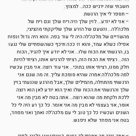
חשבתי שזה ירגיש ככה… למצוץ.
– תספר לי איך הרגשת.
– אני לא יודע… לזין שלך היה ריח שלך וגם ריח של
מלכה’לה… והטעם של הזרע שלך שליקקתי מהציצי,
מהשדיים של מלכה’לה היה לי עוד בפה. והוא היה גדול ונפוח
אפילו כשלא עמד, והוא זז ככה תיכף כשהשפתיים שלי נגעו
בו, הרגשתי את הכוח שלו… אני לא יודע איך להגיד, הכוח
הזה… רציתי את הכוח הזה, רציתי להרגיש אותו, רציתי להיות
חלק ממנו, רציתי אותו בתוכי… אני עוד רוצה. אני מבין עכשיו
למה מלכה’לה אמרה שהיא סומכת עליך. זה מה שגם אני
הרגשתי מהתחלה, מהמילים שלך, אבל מהרגע שנגעתי בזין
שלך והרגשתי את הכוח שלו ואיך הוא יודע לאן הוא רוצה
ללכת ולקחת מה שהוא רוצה… אתה בטח לא מבין מה אני
אומר, אני בעצמי לא מבין מה אני אומר. כל כך רע היה לי כל
השנים ועכשיו כל כך טוב לי עם מלכה’לה ואתך ואני מפחד,
בטח אני מפחד שלא ניפגש.