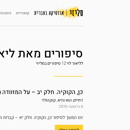
קטגוריות
כותבות 
סיפורים מאת
ליאו
לליאור לוי
12
סיפורים בסליזי
כן, הקוקיה. חלק יב – על המזוודה (
דתיים
,
הוא והיא
,
קוקהולד
6 בדצמבר 2016
זהו המשך לסיפור כן, הקוקיה. חלק יא – קברות ה
לסיפור המלא