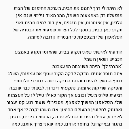
לא היתה לי דרך לחמם את הבית, מערכת החימום של הבית
מופעלת רק באמצעות חשמל, מהר מאוד גיליתי שגם אין
טלפון, אין אינטרנט, אין מזגנים, אין דוד למים חמים ואני
תקוע כאן בבית. בנוסף לכל הצרות שמעתי את הבטריה של
הפלאפון שלי מצפצפת כי הבטריה קרובה לסיומה.
הודעתי לאישתי שאני תקוע בבית, שהאוטו תקוע באמצע
הכביש ושאין חשמל.
“אמרתי לך” הייתה תשובתה המעצבנת.
איזה חוסר אונים. מדקה לדקה הקור שטף את עצמותי, השלג
בחוץ המשיך להערם והרוח החזקה נשבה בחריכי חלונותיי
והפיקה שריקות איומות. נתקפתי דיכדוך, לבשתי כבר שכבה
רביעית פלוס מעיל וכובע אך הקור כאילו טייל לו על העצמות
שלי. הפלאפון המשיך לצפצף, מסביר לי שעוד רגע קט יעבור
ואתנתק לחלוטין מהעולם החיצון. אם משהו יקרה לי אף אחד
לא יידע, אפילו מערכת הגז לא עבדה, הבטתי בכיריים, במזגן,
בתנור ובמיקרוגל בחוסר אונים, כמה שאני צריך אותם, כמה