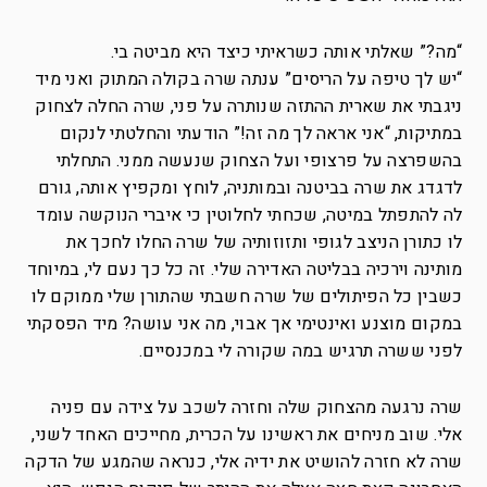
“מה?” שאלתי אותה כשראיתי כיצד היא מביטה בי.
“יש לך טיפה על הריסים” ענתה שרה בקולה המתוק ואני מיד
ניגבתי את שארית ההתזה שנותרה על פני, שרה החלה לצחוק
במתיקות, “אני אראה לך מה זה!” הודעתי והחלטתי לנקום
בהשפרצה על פרצופי ועל הצחוק שנעשה ממני. התחלתי
לדגדג את שרה בביטנה ובמותניה, לוחץ ומקפיץ אותה, גורם
לה להתפתל במיטה, שכחתי לחלוטין כי איברי הנוקשה עומד
לו כתורן הניצב לגופי ותזוזותיה של שרה החלו לחכך את
מותינה וירכיה בבליטה האדירה שלי. זה כל כך נעם לי, במיוחד
כשבין כל הפיתולים של שרה חשבתי שהתורן שלי ממוקם לו
במקום מוצנע ואינטימי אך אבוי, מה אני עושה? מיד הפסקתי
לפני ששרה תרגיש במה שקורה לי במכנסיים.
שרה נרגעה מהצחוק שלה וחזרה לשכב על צידה עם פניה
אלי. שוב מניחים את ראשינו על הכרית, מחייכים האחד לשני,
שרה לא חזרה להושיט את ידיה אלי, כנראה שהמגע של הדקה