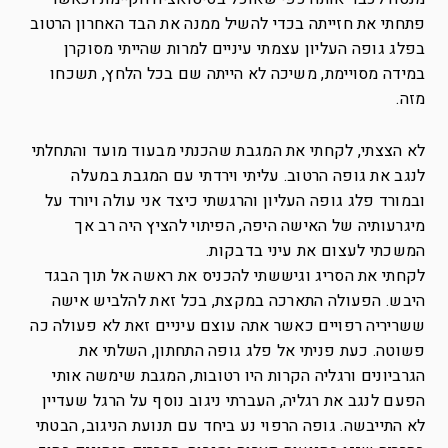
פתחתי את חזייתה בכדי להשיל ממנה את הבד האחרון הרטוב
בפלג גופה העליון עצמתי עיניים למרות שהייתי מסוקרן
במידה מסויימת, משיכה לא הייתה שם בכל הלחץ, תשכחו
מזה.
לא הצצתי, לקחתי את המגבת שהכנתי מבעוד מועד והתחלתי
לנגב את גופה הרטוב. עליתי וירדתי עם המגבת במעלה
ובמורד פלג גופה העליון והרגשתי כיצד אני עולה ויורד על
מיגרעותיה של האישה היפה, הפיתוי להציץ היה רב אך
המשכתי לעצום את עיני בדבקות.
לקחתי את הסריג וגיששתי להכניס את ראשה אל תוך הבגד
היבש. הפעולה התארכה במקצת, בכל זאת להלביש אישה
ששריריה רפויים כאשר אתה עוצם עיניים זאת לא פעולה כה
פשוטה. כעת פניתי אל פלג גופה התחתון, השלתי את
הגרביונים ורגליה הקרות היו רטובות, המגבת שימשה אותי
הפעם לנגב את רגליה, העברתי ניגוב נוסף על הרגל שעדיין
לא התייבשה. גופה הרפוי נע ביחד עם תנועת הניגוב, הבטתי