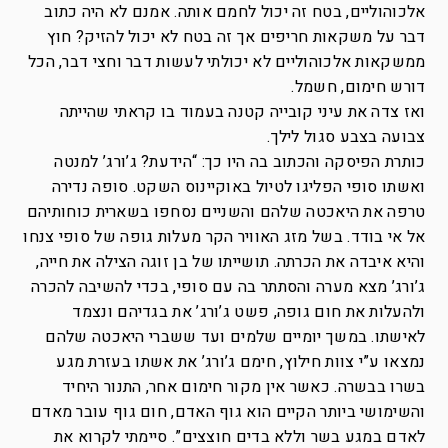
אלכוהוליים, בטח זה יכול לחמם אותה. אמנם לא היה כתוב
דבר על משקאות חריפים אך זה בטח לא יכול להזיק? חוץ
ממשקאות אלכוהוליים לא יכולתי לעשות דבר וחצי דבר, הכל
דורש חימום, חשמל.
ואז צדה את עיני קובייה קטנה בעמוד בו קראתי שהייתה
צבועה בצבע סגול לילך.
כותרת הפיסקה והכתוב בה היו כך: “הידעת? ג’ורג’ למנטה
ואשתו סופי הפליגו לטיול באוקיינוס השקט. סופה נדירה
טרפה את היאכטה שלהם והשניים נסחפו בשארית כוחותיהם
אל אי בודד. בשל מזג האוויר הקר מעלות גופה של סופי צנחו
והיא איבדה את הכרתה. תושייתו של בן זוגה הצילה את חייה,
ג’ורג’ מצא מערה והסתתר בה עם סופי, בכדי להשיבה להכרה
ולהעלות את חום גופה, פשט ג’ורג’ את בגדיהם ונצמד
לאישתו. במשך יומיים שלמים ועד ששברי היאכטה שלהם
נמצאו ע”י צוות חילוץ, חימם ג’ורג’ את אשתו בעזרת מגע
בשרו בבשרה. כאשר אין מקור חימום אחר, התנור היחיד
והשימושי ביותר הקיים הוא גוף האדם, חום גוף עובר מאדם
לאדם במגע בשר וללא בדים חוצצים”. סיימתי לקרוא את