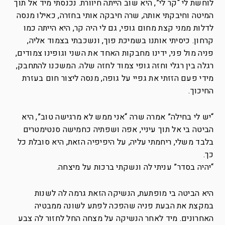
לוחשת לי “קר לי”, היא שוב הייתה חיוורת. נכנסתי מיד אל תוך
המיטה וחיבקתי אותה, שרה חיבקה אותי בחזרה, כאילו מנסה
לדלות ממני קצת מחום גופי, גם לי היה קר, היא הייתה כמו
קרחון. כיסיתי אותנו בשמיכת פוך, ונשכבתי בצמוד אליה,
פניה מול פני, ידינו מחבקות האחד את השני וגופינו צמודים,
רגלה בין רגלי וחזה גופי צמוד לחזה שלה. המשכנו להתחבק,
מידי פעם הזזתי את גפיי על גופה, מנסה ליצור חום בעזרת
החיכוך.
“יש לי בחילה” אמרה שרה “אני ממש לא מרגישה טוב”, היא
הביטה בי אל תוך עיניי, אפה ושפתיה כחמישה סנטימטרים
בלבד משלי, ריחמתי עליה, על היפיפיה הזאת, היא סובלת כל
כך.
“יהיה בסדר” עניתי לה ונשקתי ברכות על מיצחה.
היא הביטה בי מופתעת, הנשיקה הזאת גרמה לה לשנות
במקצת את הבעת פניה שהפכה לפתע לשונה ממבטיה
האחרונים. מיד לאחר הנשיקה על מצחה החל לחזור לה צבע