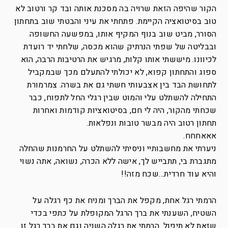
הקור שהיפה הזאת שרויה בה מסכנת אותה ובד קר ורטוב לא
טוב בסיטואציה הקיימת. פתחתי את עיני והבטתי שוב בתחתון
הסורר, מביט שוב בנוף המקיף אותו, במפשעה החשופה
ובבליטה של שפתי הנרתיק שהוא מכסה, שלחתי יד רועדת
לכיוונו. מיששתי אותו קלות, מרגיש את הרטיבות הרבה, הוא
ספוג והתחתון קפוא, לא יכולתי להתעלם מכך שבמקביל
לתחושת הבד בין אצבעותי חשתי גם את בשרה. צמרמורת
התחילה להשתלט עלי והמוט שבין רגלי החל לתפוח, כבר
שכחתי מהקור, היה לי חם, בסיטואציות קודמות ואחרות
תחתון רטוב היה מבשר טובות ונפלאות.
אאאחחח.
ניערתי את מחשבותיי וניסיתי להשתלט על החרמנות שהחלה
מתגברת בי, תתבייש לך, אישה ללא הכרה, נשואה, אתה נשוי
והיא עוד חרדית…שכח מזה!!
הרמתי רגל אחת, מקפל את הברך ומניח את כף רגלה על
השטיח, השענתי את ברך הרגל המקופלת על כתפי בכדי
שזאת לא תיפול. הרמתי את רגלה השניה וגם את ברך רגל זו