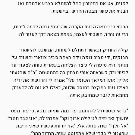
לפנים, אט אט החיוורון החל להתמלא בצבע אדמדם ואז
הבנתי את פשר מבטה החדש…ביישנות.
הבנתי כי כנראה הבעת הקרבה שהבעתי גרמה לדמה לזרום,
הרי זה נהדר, חשבתי לעצמי, באמת מצאת דרך לעזור לה.
קולה התחזק וכאשר התחלנו לשוחח, המשכנו להישאר
חבוקים, ידי סביב גופה וידה האחת סביב צווארי והשניה על
מותני. היא סיפרה לי כיצד הצליחה בשארית כוחה לצעוד עד
לביתי ורק כשראתה אותי מבחין בה התמוטטה. “ב”ה שהגעתי
אלייך, אתה המלאך השומר עלי” אמרה לי והרגשתי את ידיה
כאילו זזות במקצת בחוסר שלווה, כאילו לא נוח לה להעניק
מחמאות לגבר שמחובק איתה.
“כדאי שנשתדל להתחמם עד כמה שניתן כרגע, כי עוד מעט
יחשיך ואז יהיה לנו לילה ארוך וקר” אמרתי לה, ״אני כבר חוזר״.
“אל תלך!” שרה פנתה אלי, “אני יודעת עכשיו שאני חייבת
שתעזור לי בכדי שלא אתמוטט שנית, תחזור מהר”.