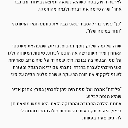
לאישה דתיה, בטח כשהיא נשואה ונמצאת בייחוד עם גבר
אחר” שרה סיימה את דבריה ולגמה מהוויסקי.
“כן” עניתי כדי להסביר שאני מבין את כוונתה ומיד המשכתי
“ועוד במיטה שלו”.
שרה שלגמה שלוק נוסף מהכוס, בדיוק שמעה את משפטי
האחרון ומיד השפריצה את תוכנו לכיווני, טיפות המשקה זלגו
על פני, הבטתי בה נבוכה, היא שמה יד על פיה מרוב פאדיחה
ואני חייכתי לעברה בחזרה. ניגבתי עם ידי את הנוזל ובעזרת
לשוני ליקקתי את יתרת המשקה ששרה פלטה מפיה על פני.
“סליחה” אמרה ועל פניה היה ניתן להבחין בפרץ צחוק אדיר
שהיא מנסה לבלוע.
אחחח הילדה החמודה והמתוקה הזאת, היא ממש מוצאת חן
בעיני, היא מרתקת אותי והשטויות שלה ממש נותנות לי
להרגיש צעיר בעשור.