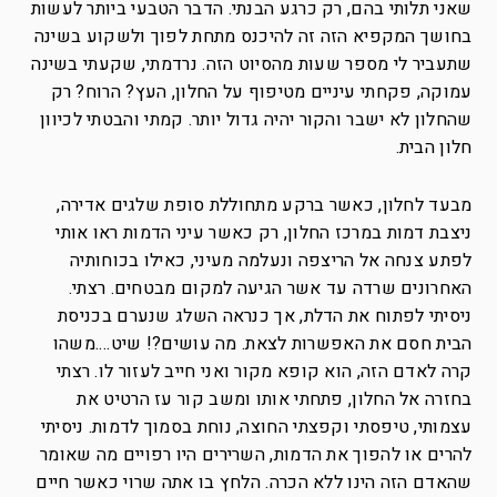
שאני תלותי בהם, רק כרגע הבנתי. הדבר הטבעי ביותר לעשות
בחושך המקפיא הזה זה להיכנס מתחת לפוך ולשקוע בשינה
שתעביר לי מספר שעות מהסיוט הזה. נרדמתי, שקעתי בשינה
עמוקה, פקחתי עיניים מטיפוף על החלון, העץ? הרוח? רק
שהחלון לא ישבר והקור יהיה גדול יותר. קמתי והבטתי לכיוון
חלון הבית.
מבעד לחלון, כאשר ברקע מתחוללת סופת שלגים אדירה,
ניצבת דמות במרכז החלון, רק כאשר עיני הדמות ראו אותי
לפתע צנחה אל הריצפה ונעלמה מעיני, כאילו בכוחותיה
האחרונים שרדה עד אשר הגיעה למקום מבטחים. רצתי.
ניסיתי לפתוח את הדלת, אך כנראה השלג שנערם בכניסת
הבית חסם את האפשרות לצאת. מה עושים?! שיט….משהו
קרה לאדם הזה, הוא קופא מקור ואני חייב לעזור לו. רצתי
בחזרה אל החלון, פתחתי אותו ומשב קור עז הרטיט את
עצמותי, טיפסתי וקפצתי החוצה, נוחת בסמוך לדמות. ניסיתי
להרים או להפוך את הדמות, השרירים היו רפויים מה שאומר
שהאדם הזה הינו ללא הכרה. הלחץ בו אתה שרוי כאשר חיים