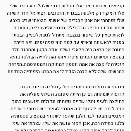
קפואים, אחרת כיצד יעלו מעלות הגוף שלה? וכעת היד שלי
סלדה מקור רק מלגעת בבגדיה הרטובים. רצתי אל חדר השינה
שלי ופתחתי את ארון הבגדים של אשתי, הוצאתי שריג בצבע
שחור ומכנס טרנינג מבד פליז. חזרתי אליה בריצה, מתאכזב
לראות שאין כל שיפור במצבה, מתחיל לגשת לעניין. הבטתי
בפניה לראשונה וראיתי עד כמה תווי פניה יפים. היא הייתה
חיוורת אך מראה היה מלאכי ושליו, אפה הקטן והחמוד סלד
במקצת ונמשים קטנים עיטרו אותו ואת לחייה הבולטות. היא
הזכירה לי קצת את אמה ווטסון המתוקה והמפורסמת..המראה
המרשים שלה ללא הכרה הזכיר לי את הסרט היפיפיה הנרדמת.
פרמתי את חולצת הכפתורים שלה, חולצה ספוגה וקרה,
הגופיה שמתחת גם כן הייתה ספוגה. השלתי מעליה את
החולצה ולעיני ניגלו שדיים נפוחים וגדולים היושבים בתוך
חזיה לבנה, יש לה גוף יפה אמרתי לעצמי כשהבטתי בשדיים
הניבטים מבעד לבד הלבן שהפך לשקוף במקצת, פטמותיה
בלטו במידה רבה, אכן הקור עושה את שלו. עצמתי את עיני,
מנסה לכבד אותה כפי שאוכל בסיטואציה הקיימת וכאשר