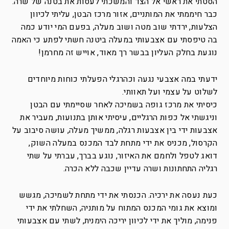
הסטתי את ראשי אל הצד והמשכתי לעסות את בטנה של שרה.
כבר חיממתי את המותניים, אזור מרכז הבטן, עליתי לכיוון
הצלעות, ירדתי שוב מטה ושוב מעלה, בפעם המי יודע כמה
בה טיפסתי עם אצבעותי במעלה ביטנה חשתי לפתע כי האמה
נוגעת בחלק העליון בבשר רך מאוד, אוייש זה מחרמן!
ידעתי במה אצבעי נגעה וכהרגלי הפעלתי כוחות מיוחדים
לשלוט על עצמי ועל תאוותי.
כיסיתי את מרכז גופה בשמיכה לאחר שסיימתי עם הבטן
וניגשתי אל כפות הרגליים, עיסיתי אותן בתנועות, מעביר את
אצבעות ידי בין אצבעות רגלה, ממשיך מעלה, עושה סיבוב על
הקרסול, מכניס את ידי מתחת לבד המכנס במעלה השוק,
דואג לטפל ולחמם את האיזור, נוגע בברך, עברתי על שתי
רגליה התחתונות ושרה עדיין שכבה ללא הכרה.
כעת נעסה את ירכיה. הכנסתי את ידי מתחת לשמיכה, מגשש
ומוצא את גומי המכנס המתוח על מותניה, השחלתי את ידי
פנימה, מוליך את ידי לכיוון יריכה הימנית, לשתי עם אצבעותי