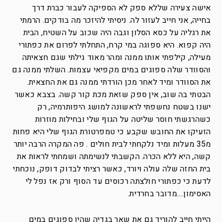
אישה צעירה שללא ספק לא הספיקה לעבור כברת דרך
בחייה, אני חייב לעזור לה. ניסיתי להיזכר מה בודקים. הרמתי
את רגליה על כסא הסלון וגבה היה שכוב על השטיח, הבית
היה קפוא. היא ספוגה במי קרח, התחלתי לפרום את כפתורי
מעילה, קילפתי אותו ממנה ומהר מאוד גילתי שגם חצאיתה
והסוודר שלה ספוגים במים מקפיאי עצמות. השלתי ממנה גם
את הסוודר ומיד לאחר מכן הורדתי ממנה גם את החצאית.
הבטתי בה שוב, אין ספק שזאת מכת קור קשה. בצבא כאשר
ישנו בשטח נחשפתי לראשונה למושג היפותרמיה, רק
כשהרגשתי חוסר שליטה על הגוף שלי ובחילות מוזרות
הזעיקו את החובש שקבע כי טמפרטורת הגוף שלי היא פחות
מ35 מעלות ומיד נלקחתי לבית חולים . פה המקרה הרבה יותר
קשה, היא ללא הכרה. הקשבתי לנשימתה ושמחתי לראות את
בית החזה שלה עולה ויורד, כאשר רציתי לבדוק דופק, נוכחתי
לדעת כי כפתורי חולצתה רכוסים עד הסוף ורק אז נפל לי
האסימון….מדובר בחרדית.
הייתי חייב להוריד גם את שאר בגדיה שהיו ספוגים במים