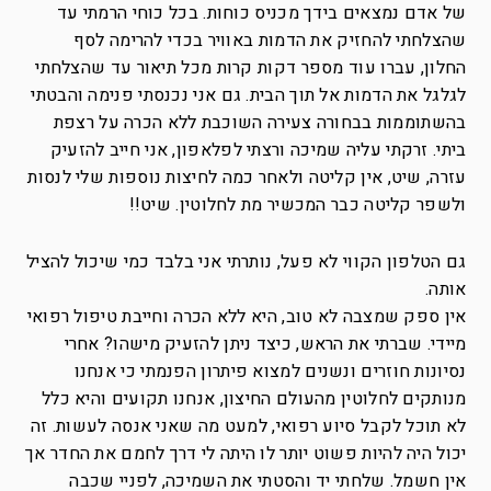
של אדם נמצאים בידך מכניס כוחות. בכל כוחי הרמתי עד
שהצלחתי להחזיק את הדמות באוויר בכדי להרימה לסף
החלון, עברו עוד מספר דקות קרות מכל תיאור עד שהצלחתי
לגלגל את הדמות אל תוך הבית. גם אני נכנסתי פנימה והבטתי
בהשתוממות בבחורה צעירה השוכבת ללא הכרה על רצפת
ביתי. זרקתי עליה שמיכה ורצתי לפלאפון, אני חייב להזעיק
עזרה, שיט, אין קליטה ולאחר כמה לחיצות נוספות שלי לנסות
ולשפר קליטה כבר המכשיר מת לחלוטין. שיט!!
גם הטלפון הקווי לא פעל, נותרתי אני בלבד כמי שיכול להציל
אותה.
אין ספק שמצבה לא טוב, היא ללא הכרה וחייבת טיפול רפואי
מיידי. שברתי את הראש, כיצד ניתן להזעיק מישהו? אחרי
נסיונות חוזרים ונשנים למצוא פיתרון הפנמתי כי אנחנו
מנותקים לחלוטין מהעולם החיצון, אנחנו תקועים והיא כלל
לא תוכל לקבל סיוע רפואי, למעט מה שאני אנסה לעשות. זה
יכול היה להיות פשוט יותר לו היתה לי דרך לחמם את החדר אך
אין חשמל. שלחתי יד והסטתי את השמיכה, לפניי שכבה