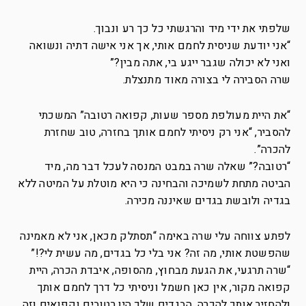
שלפתי את ידי מיד והרגשתי כל כך רע ונבוך.
“אני יודעת שניסית לחמם אותי, אך אני אישה דתיה ונשואה
ואני לא יכולה שגבר ייגע בי, אתה מבין?”
שרה הסבירה לי בצורה מאוד מתנצלת.
“את היית מעולפת מספר שעות, קפואה רטובה” המשכתי
להסביר, “אני רק ניסיתי לחמם אותך בחזרה, טוב שחזרת
להכרה”.
“רטובה?” שאלה שרה במבט המנסה לעכל דבר מה, מיד
הביטה מתחת לשמיכה והבחינה כי היא מוטלת על המיטה ללא
בגדיה ולובשת בגדים שאיננה מכירה.
לפתע צווחה עלי שרה באימה “תסתלק מכאן, אני לא מאמינה
שהפשטת אותי, מה זה? אני בלי כל בגדים, מה עשית לי?!”
“שרה תרגעי, את הגעת מבחוץ, מהסופה, איבדת הכרה, היית
קפואה מקור, אין כאן חשמל וניסיתי כל דרך לחמם אותך
ולהחזיר אותך להכרה, הבגדים שלך היו רטובים וקפואים וזה