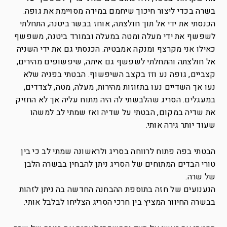
בשרה בכדי ליצור חיכוך שיחמם במידה מסויימת את גופה.
הכנסתי את ידי אל תוך חולצתה, אוחז בבשר ביטנה, התחלתי
לשפשף את ידי מעלה ומטה במעלה ובמורד ביטנה, משפשף
כאילו אני מקרצף ומנקה אמבטיה. הכנסתי גם את ידי השניה
אל חולצתה והתחלתי לשפשף גם איתה, שיפשופים מהירים,
קצביים, גופה נע וזז בקצב השיפשוף. הבטתי בפניה שלא
נעו אך השדיים נעו בתזוזות מהירות, מעלה, מטה, לצדדים,
במעגלים. הסריג שהלבשתי לה היה מתוח עליה אך לא החזיק
את שדיה במקום, הבטתי על שדיה ואז שמתי לב למשהו
שעוד יותר גירה אותי.
הבטתי בפה פתוח לרווחה בסריג ולראשונה שמתי לב כי בין
טורי הבדים המתוחים של הסריג ניתן להבחין בבשרה הלבן
של שרה.
הנענועים של חזה בתוספת ההבחנה החדשה בה ניתן לזהות
בבשרה החיוור המציץ בין חרכי הסריג הצליחו לבלבל אותי.