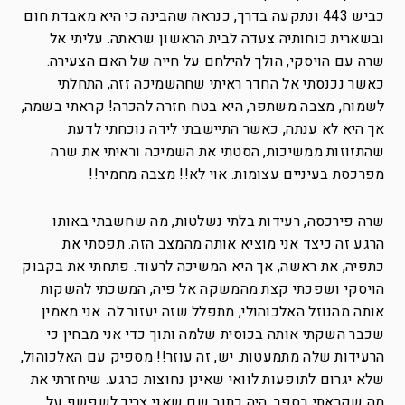
כביש 443 ונתקעה בדרך, כנראה שהבינה כי היא מאבדת חום
ובשארית כוחותיה צעדה לבית הראשון שראתה. עליתי אל
שרה עם הויסקי, הולך להילחם על חייה של האם הצעירה.
כאשר נכנסתי אל החדר ראיתי שחהשמיכה זזה, התחלתי
לשמוח, מצבה משתפר, היא בטח חזרה להכרה! קראתי בשמה,
אך היא לא ענתה, כאשר התיישבתי לידה נוכחתי לדעת
שהתזוזות ממשיכות, הסטתי את השמיכה וראיתי את שרה
מפרכסת בעיניים עצומות. אוי לא!! מצבה מחמיר!!
שרה פירכסה, רעידות בלתי נשלטות, מה שחשבתי באותו
הרגע זה כיצד אני מוציא אותה מהמצב הזה. תפסתי את
כתפיה, את ראשה, אך היא המשיכה לרעוד. פתחתי את בקבוק
הויסקי ושפכתי קצת מהמשקה אל פיה, המשכתי להשקות
אותה מהנוזל האלכוהולי, מתפלל שזה יעזור לה. אני מאמין
שכבר השקתי אותה בכוסית שלמה ותוך כדי אני מבחין כי
הרעידות שלה מתמעטות. יש, זה עוזר!! מספיק עם האלכוהול,
שלא יגרום לתופעות לוואי שאינן נחוצות כרגע. שיחזרתי את
מה שקראתי בספר, היה כתוב שם שאני צריך לשפשף על