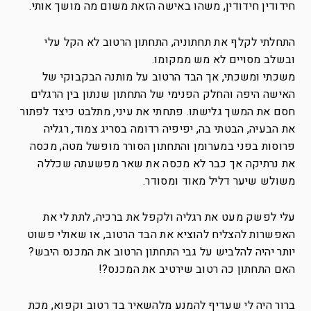
חידודין חידודין, משהו באישה הזאת משום מה מושך אותי.
התחלתי לקלף את תחתוניה, התחתון הרטוב לא הקל עלי
ובשלב מסויים לא מש ממקומו.
משכתי ומשכתי, אך הבד הרטוב על מותנה הבקבוקי של
האישה היפה והחלק הפנימי של התחתון שנתון בין הרגלים
חסם את המשך גלישתו. פתחתי את עיני, מתלבט כיצד לפתור
את הבעיה, הבטתי בה, יפיפיה רדומה בסריג צמוד, רגליה
פרוסות בפני במערומן והתחתון הסורר מופשל מטה, מכסה
את נרתיקה אך כבר לא מכסה את שאר מפשעתה שכללה
משולש שיער דליל מאוד ומסודר.
עלי לפשק מעט את רגליה ולקפל את ברכיה, לתת לי את
האפשרות להצליח להוציא את הבד הרטוב, או שאולי פשוט
יותר יהיה להלביש על גבי התחתון הרטוב את המכנס היבש?
האם התחתון כה רטוב שירטיב את המכנס?!
ברור היה לי שעדיף להמנע מלהשאיר בד רטוב וקפוא, מכת