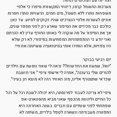
המדינה עם המכנסים למטה.
מערכות החשמל קרסו, דיווחי התקשורת סיפרו כי אלפי
משפחות נותרו ללא חשמל, מים חמים. הרשויות נותרו חסרות
אונים לעשרות אלפי הנצרכים שהיו זקוקים לסיוע. עד כאן
כולכם כבר מכירים את הסיפור שארע רק לפני מספר שנים,
אך את הסיפור על מה שקרה לי באותו החורף עדין לא הכרתם
ואני יודע כי ההתפתחויות המפתיעות בסיפורי, לא רק שלא
היו צפויות, אלא הותירו אותי בסיטואציה ששינתה את חיי.
יום רביעי בבוקר.
“יואל, שמעת את החדשות?? נראה לי שאני נוסעת עם הילדים
להורים שלי ברעננה”, אמרה לי אישתי ציפי ” אני חושבת
שכדאי שתצטרף אלינו, מזג האוויר הזה לא מוצא חן בעיני”.
ציפי לא צריכה לעבוד לפרנסתה, היא יכולה לשבת רגל על רגל
כל החיים וליהנות מהכסף שאני מביא מהסטארט-אפ
שפתחתי לפני שנתיים עם חברים. בשנה האחרונה היא
התפטרה מעבודתה ונשארה לטפל בילדים, משימה לא