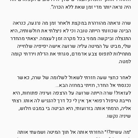
היה נראה יותר מדי זמן שאת ללא הכרה”.
שרה נראתה מהורהרת במקצת ולאחר זמן מה נרגעה, כנראה
הבינה שכוונתי הייתה טובה וכי לא ניצלתי את חולשותיה, היא
התנצלה וביקשה ממני בכל מקרה זמן לעצמה. יצאתי מהחדר
שלי, מביט על המיטה עליה שרועה אישה יפיפיה שלחייה
מתחילות לתפוס צבע אדמדם, סגרתי את הדלת וירדתי קומה
למטה.
לאחר כחצי שעה חזרתי לשאול לשלומה של שרה, כאשר
נכנסתי אל החדר, חזיתי במחזה הבא…
לעזאזל! שרה הייתה שרועה על הרצפה ועיניה פתוחות, היא
חייבת טיפול רפואי אך אין לי כל דרך להנגיש לה אותו. רצתי
אליה, הרמתי אותה בזרועותי, היא הביטה בי במבט חלוש,
שיניה נקשו.
״מה עשית?!״ החזרתי אותה אל תוך המיטה ושמעתי אותה