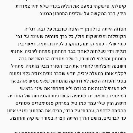
קיפלתי, פישקתי במעט את רגליה בכדי שלא יהיו צמודות
מידי, דבר המקשה על שליפת התחתון הרטוב.
הפוזה הייתה כדלקמן – היפה שוכבת על גבה, רגליה
מקופלות ומפושקות מולי, כל ברך פנימית שעונה על גבי
כתף שלי, רכנתי קדימה, מתקרב לכיוון מותניה, ראשי בין
רגליה וידי נשלחות לאחוז בבד התחתון מתחת לירכיה. אחזתי
בתחתון והחלתי למושכו, בשלב מסויים הגבהתי את גבה
וישבנה והצלחתי להוריד את הבד הסורר מבין מותניה, מתחיל
לקלף אותו במעלה ירכיה, יודע שכבר נופת צופה גלוי ופתוח
בפני והפוזה הזאת לא רחוקה מתנוחות שאני ממש אוהב אך
לא העזתי לבזות את כבודה ולא פתחתי את עיני. בראשי
דמיינתי רבות את זוג שפתיה הבשרניות והנפוחות של החרדיה
היפה, הזין שלי עמד כמו טיל במרחק סנטימטרים ספורים
מהפתח לרחמה, עמדתי על ברכי, מרים את התחתון ומגיע איתו
עד לברכיים, משם הדרך הייתה קצרה במורד שוקיה והחוצה.