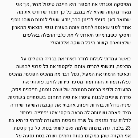
הפיסקה וסגרתי את הספר. היא חייבת טיפול מהיר, אך אני
מאוד מקווה שהיא לא במצב כל כך חמור שדורש את מה
שתואר כאן. פניתי לכיוון הבר, יודע שעלי לנסות משהו נוסף
אחד לפני שאנסה לחמם אותה בעזרת גופי. הוצאתי מהארון
וויסקי כשבדמיוני תיארתי לי את כלבי ההצלה באלפים
שלצווארם קשור מיכל משקה אלכוהולי.
כאשר עמדתי לעלות לחדר ראיתי את בגדיה מוטלים על
הרצפה, ניגשתי להרים אותם. ליקטתי את כל פרטי לבושה
וכאשר הרמתי את המעיל, נפל דבר מה מהכיס הפנימי. מהכיס
נפלה תעודת זהות ועוד מספר ניירות לחים. פתחתי את
התעודה ולפני הביטה תמונתה של שרה זוסמן, חייכנית ויפה,
סדרת שיניים לבנות עיטרו את פיה התחום בשפתיים בשרניות.
עיניה גדולות בהירות ויפות, אהבתי את קבוצת השיער שירדה
מצד פאתה ושיוותה לה מראה סקסי איזו יפיפיה. ניסיתי
לדלות עוד נתונים על שרה ומספח התעודה למדתי כי היא בת
23 בלבד, גרה ברמות שלמה ואם לשתי בנות. כל כך קטנות,
אני מקווה שהן במקום בטוח וחמים ושרה בטח נסעה על