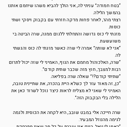
“בטח חמודה” עניתי לה, אני הולך להביא משהו שיחמם אותנו
בהמשך הלילה.
רצתי מהר, לאחר פחות מדקה חזרתי עם בקבוק ויסקי ושתי
כוסות.
מזגתי לי כוס גדושה והתחלתי ללגום ממנה, שרה הביטה בי
משועשעת.
“אני לא שותה” אמרה לי שרה כאשר מזגתי לה כוס והגשתי
לה.
“שרה, האלכוהול מחמם את הגוף, האמיני לי שזה יכול לתרום
רבות למצבך, חוץ מזה שכבר שתית קודם”.
“שתיתי קודם?!” שאלה שרה בפליאה.
“כן, זה מאוד עזר לך כשלא היית בהכרה, את שתיינית טובה,
האמיני לי שאני לא מצליח לראות כיצד נוכל לשרוד כאן את
הלילה בלי הבקבוק הזה”.
שרה חייכה אלי במבט שובב, היא לקחה את הכוסית ולגמה
לגימה מהנוזל המבעיר.
“האמן לי יואל, היום אני עוברת על כל מה שאני מתרחקת