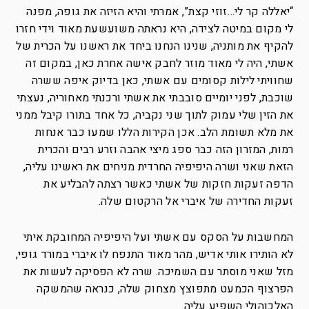
“יאללה קר לי…זוזי קצת”, אמרתי והיא הזיזה את גופה, מפנה
לי מקום במיטה לצידה, היא נראתה משועשעת מאוד וידי חזרו
להקיף את מותניה, שנינו הנחנו ביחד את ראשנו על הכרית של
אשתי, היה לי מאוד מוזר לחבק אישה אחרת כאן, במקום זה
שחוויתי לילות קסומים עם אשתי, כאן בדיוק איפה ששרה
שוכבת, לפני יומיים סובבתי את אשתי ורכנתי מאחוריה, נעצתי
את הזין שלי עמוק לתוך שני נקביה, כל אחד בתורו קיבל ממני
את מלא תשומת הלב. אכן הקירות הללו שמעו כבר אנחות
רמות, המזרון הזה כבר ספג מיצי אהבה וזרע רבים והכרית
הזאת שאני ושרה היפיפיה החרדית מניחים את ראשינו עליה,
הדפה זעקות חזקות של אשתי כאשר רצתה להבליע את
זעקות החדירה של איברי אל הרקטום שלה.
המחשבות על הסקס עם אשתי ועל היפיפיה המחובקת איתי
לא הותירו אותי אדיש, מהר מאוד התנפח לו איברי במורד גופי,
מזל שאני מוסתר עם השמיכה. שרה לא הפסיקה לעשות את
הפרצוף הכמעט מתפוצץ מצחוק שלה, כנראה שהמשקה
האלכוהולי השפיע עליה.