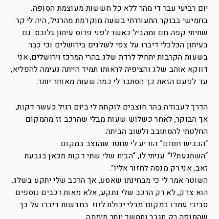
יום רביעי עבר די מהר ללא כל חששות מעוצמת הסופה.
בחמישי בבוקר התעוררתי בשעה מוקדמת מהרגיל, היה לי קר.
שתיתי קפה חם ומהביל כאשר לפני פרוס עיתון גלובס. גם
בעיתון הכלכלי דיברו על צפי לשלגים בירושלים וכי כבר
בשעות הקרבות יתחיל לרדת שלג בהרי המרכז וירושלים, אני
דווקא אוהב שלג והציפיה לראותו תמיד הייתה נעימה להפליא,
עד לפעם הזאת כך הסתבר לי כמה שעות מאוחר יותר.
הדרך לעבודה בהר חוצבים לוקחת לי ביום רגיל כעשר דקות,
אך הבוקר, לאחר כשלוש שעות מבלי שהרכב זז מהמקום
החלטתי להסתובב ולשוב הביתה.
“הכביש חסום” הודיע לי שוטר שהוצב במקום.
“השתגעת?!” עניתי לו, “הבית שלי שתי דקות מכאן בגבעת
זאב, אני רק מנסה לחזור אליו”.
השוטר אמר לי כי מבחינתו שאסע, אך הרכב שלי יתקע בשלג.
הוא צדק, לא רק הרכב שלי נתקע, אלא מאות רכבים נוספים
סביבי עמדו במקום מבלי יכולת לזוז. בחדשות דיברו על כך
שהסופה רק תגבר ותמשך יותר מיממה.