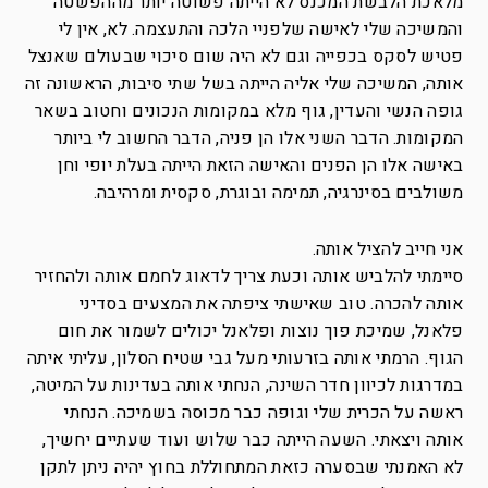
מלאכת הלבשת המכנס לא הייתה פשוטה יותר מההפשטה
והמשיכה שלי לאישה שלפניי הלכה והתעצמה. לא, אין לי
פטיש לסקס בכפייה וגם לא היה שום סיכוי שבעולם שאנצל
אותה, המשיכה שלי אליה הייתה בשל שתי סיבות, הראשונה זה
גופה הנשי והעדין, גוף מלא במקומות הנכונים וחטוב בשאר
המקומות. הדבר השני אלו הן פניה, הדבר החשוב לי ביותר
באישה אלו הן הפנים והאישה הזאת הייתה בעלת יופי וחן
משולבים בסינרגיה, תמימה ובוגרת, סקסית ומרהיבה.
אני חייב להציל אותה.
סיימתי להלביש אותה וכעת צריך לדאוג לחמם אותה ולהחזיר
אותה להכרה. טוב שאישתי ציפתה את המצעים בסדיני
פלאנל, שמיכת פוך נוצות ופלאנל יכולים לשמור את חום
הגוף. הרמתי אותה בזרעותי מעל גבי שטיח הסלון, עליתי איתה
במדרגות לכיוון חדר השינה, הנחתי אותה בעדינות על המיטה,
ראשה על הכרית שלי וגופה כבר מכוסה בשמיכה. הנחתי
אותה ויצאתי. השעה הייתה כבר שלוש ועוד שעתיים יחשיך,
לא האמנתי שבסערה כזאת המתחוללת בחוץ יהיה ניתן לתקן