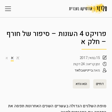
פרויקט 4 העונות – סיפור של חורף
– חלק א
א
א
15 במאי, 2017
א
זמן קריאה: 24 דקות
מאת
ביינישבלאד
דתיים
הוא והיא
סופת השלגים הגדולה בעשרים השנים האחרונות תפסה את