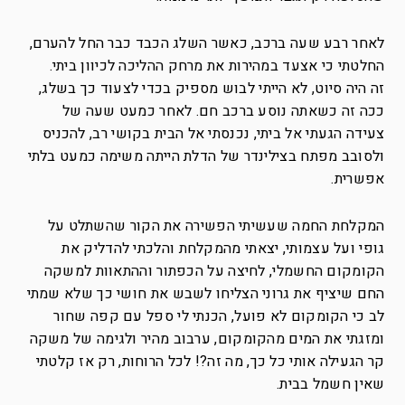
לאחר רבע שעה ברכב, כאשר השלג הכבד כבר החל להערם,
החלטתי כי אצעד במהירות את מרחק ההליכה לכיוון ביתי.
זה היה סיוט, לא הייתי לבוש מספיק בכדי לצעוד כך בשלג,
ככה זה כשאתה נוסע ברכב חם. לאחר כמעט שעה של
צעידה הגעתי אל ביתי, נכנסתי אל הבית בקושי רב, להכניס
ולסובב מפתח בצילינדר של הדלת הייתה משימה כמעט בלתי
אפשרית.
המקלחת החמה שעשיתי הפשירה את הקור שהשתלט על
גופי ועל עצמותי, יצאתי מהמקלחת והלכתי להדליק את
הקומקום החשמלי, לחיצה על הכפתור וההתאוות למשקה
החם שיציף את גרוני הצליחו לשבש את חושי כך שלא שמתי
לב כי הקומקום לא פועל, הכנתי לי ספל עם קפה שחור
ומזגתי את המים מהקומקום, ערבוב מהיר ולגימה של משקה
קר הגעילה אותי כל כך, מה זה?! לכל הרוחות, רק אז קלטתי
שאין חשמל בבית.