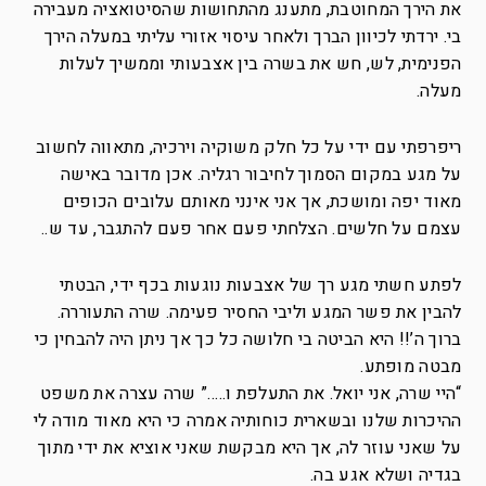
את הירך המחוטבת, מתענג מהתחושות שהסיטואציה מעבירה
בי. ירדתי לכיוון הברך ולאחר עיסוי אזורי עליתי במעלה הירך
הפנימית, לש, חש את בשרה בין אצבעותי וממשיך לעלות
מעלה.
ריפרפתי עם ידי על כל חלק משוקיה וירכיה, מתאווה לחשוב
על מגע במקום הסמוך לחיבור רגליה. אכן מדובר באישה
מאוד יפה ומושכת, אך אני אינני מאותם עלובים הכופים
עצמם על חלשים. הצלחתי פעם אחר פעם להתגבר, עד ש..
לפתע חשתי מגע רך של אצבעות נוגעות בכף ידי, הבטתי
להבין את פשר המגע וליבי החסיר פעימה. שרה התעוררה.
ברוך ה’!! היא הביטה בי חלושה כל כך אך ניתן היה להבחין כי
מבטה מופתע.
“היי שרה, אני יואל. את התעלפת ו…..” שרה עצרה את משפט
ההיכרות שלנו ובשארית כוחותיה אמרה כי היא מאוד מודה לי
על שאני עוזר לה, אך היא מבקשת שאני אוציא את ידי מתוך
בגדיה ושלא אגע בה.