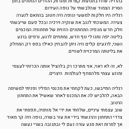
בהרריה שזזו בתנועות קצרות ומגרות, ההררים הנתונים בתוך
הסריג הצמוד שהלבשתי על גופה העירום.
רגליה היו חלקות למשעי וגופה היה חטוב בהתאם לנערה
צעירה. המשכתי לנגב את שוקיה וירכיה ובכל פעם שייבשתי
חלק חדש מגפיה התחתונים הזווית של תחתוניה המכסים
בליטה יפה נתנו לי נוף חדש, נמתחים לרגע, נרפים ברגע
השני, לרגעים קלים היה ניתן להבחין כאילו בפס דק המחלק
את בליטתה המרכזית לשניים.
לא, זה לא ראוי, אני מתרכז רק בלהציל אותה הכרזתי לעצמי
ומונע עצמי מלהסחף לעולמות היצרים.
רגליה התייבשו, כעת לקחתי את מכנסי הפליז ופניתי למשימה
הבאה, להלביש לה את המכנס לאחר שאשיל את התחתון
הרטוב.
שוב עצמתי עיניים, שלחתי את ידי אל מותניה, תפסתי את
צדדי התחתון והרגשתי בידי את עור בשרה, גופה היה קר מאוד
אך למרות זאת מגע עורה נעם לי ובתגובה בשרי נעשה