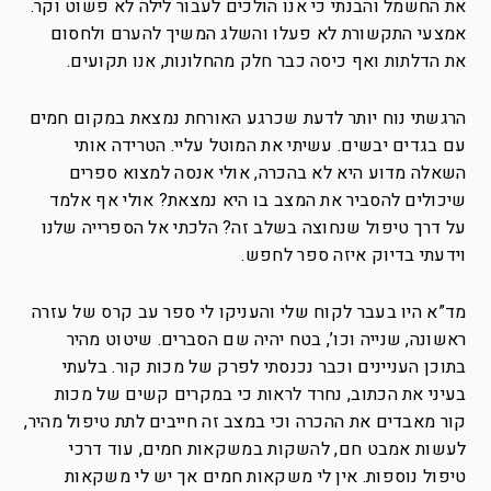
את החשמל והבנתי כי אנו הולכים לעבור לילה לא פשוט וקר.
אמצעי התקשורת לא פעלו והשלג המשיך להערם ולחסום
את הדלתות ואף כיסה כבר חלק מהחלונות, אנו תקועים.
הרגשתי נוח יותר לדעת שכרגע האורחת נמצאת במקום חמים
עם בגדים יבשים. עשיתי את המוטל עליי. הטרידה אותי
השאלה מדוע היא לא בהכרה, אולי אנסה למצוא ספרים
שיכולים להסביר את המצב בו היא נמצאת? אולי אף אלמד
על דרך טיפול שנחוצה בשלב זה? הלכתי אל הספרייה שלנו
וידעתי בדיוק איזה ספר לחפש.
מד”א היו בעבר לקוח שלי והעניקו לי ספר עב קרס של עזרה
ראשונה, שנייה וכו’, בטח יהיה שם הסברים. שיטוט מהיר
בתוכן העניינים וכבר נכנסתי לפרק של מכות קור. בלעתי
בעיני את הכתוב, נחרד לראות כי במקרים קשים של מכות
קור מאבדים את ההכרה וכי במצב זה חייבים לתת טיפול מהיר,
לעשות אמבט חם, להשקות במשקאות חמים, עוד דרכי
טיפול נוספות. אין לי משקאות חמים אך יש לי משקאות