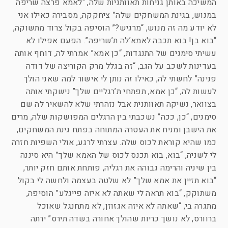
המשיכה באותן גניחות תאוותניות שלה, “לאמא פרצה שריפה
במנוש, בגינת המשחקים שלה” ציחקקה, מסבירה כאילו אני
לא יודע מה זה מנוש, “מרגיש?” הוסיפה בקול צרוד מתשוקה,
“בוא בן! בוא תכבה לאמא’לה ת’שריפה”. הפעם אפילו לא
עשיתי סימנים של התנגדות, “כן אמא” אמרתי לה, דוחף אותה
בעדינות לשכב על הגב, “זה בגלל מרק הקוריצה של דודה
פנינה” לחשתי לה, כאילו זה נותן לי אישור למה שאני הולך
לעשות לה, “כן אמא, תפתחי ת’רגליים שלך” נישקתי אותה
בצוואר, נשיקה תאוותנית אבל נזהרתי שלא להשאיר לה שם
סימנים, “כן, ככה” נשכבתי בין הרגלים המפושקות שלה, מרים
את הישבן ומניח את העטרה המתוחה בפתח גינת המשחקים,
כמו שהיא קוראת לכוס שלה. עצרתי לרגע, אולי השפיות חזרה
לי לשניה, “בוא, בוא תכנס לכוס של האמא שלך” היא סיננה
בין שיניה והרימה גבוהה את רגליה, פותחת אותם חזק יותר,
“בוא תזיין את אמא שלך” לא שלטה בעצמה ולחשה לי בקול
משתוקק, “בוא תראה לי שאתה לא איזה פייגלע” הוסיפה,
מתגרה בי, “שאתה לא איזה אגזוזן, לא מתחנגל שאוכל
ברוורס, לא נושך כריות שהולך אחורה בשדה תירס” ירתה