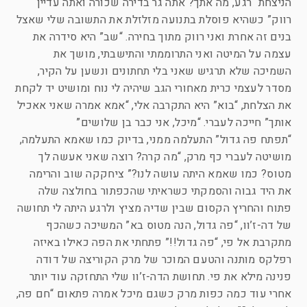
הניצחת “רגע, מה אתך? אתה גר בדירה שכורה ואתה עדיין
רווק” כשהיא פוסלת בתנועה מזלזלת את התשובה שלי שאצל
בנים זה אחרת ואני רווק מתוך בחירה. “שב” היא סידרה את
עצמה על המיטה ואני התרוממתי והתישבתי, מושך את
השמיכה שלא תרגיש שאני בלי תחתונים ונשען על הקיר,
מסדר לעצמי כרית מאחורי הגב שיהיה לי נוח ומושיט יד לקחת
את הצלחת, “בוא” היא התקרבה אלי, “אמא אמרה שאני אאכיל
אותך” חייכה לעברי. “מיכל, אני כבר בן שלושים”
“תפתח פה גדול” התעלמה ממני, בדיוק כמו שאמא התעלמה,
מושיטה לעברי כף מרק, “מה קרה? רוצה שאני אעשה לך
מטוס? כמו שאמא היתה עושה לנו?” ציחקקה שוב והרימה
את היד גבוה והסמקתי כשראיתי שהכפתור בחולצה שלה
פתוח והחריץ הקסום שבין שדיה מציץ ולרגע היתה לי תחושה
של דה-ז’וו, “פה גדול, הנה מטוס בא” המשיכה כשהכף
מתקרבת אל פי, “פה גדול!!” פתחתי את הפה כאילו באיזה
רפלקס מותנה והטעם המוכר של מרק הקוריצה של דודה
פנינה מילא את פי. תחושת הדה-ז’וו שלי התחזקה עוד יותר
אחרי עוד כמה כפות מרק כשגם מיכל אמרה פתאום “חם פה,