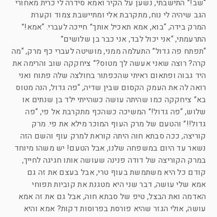
“שב!” התישבתי, נשען על הקיר ואמא סידרה לי כרית מאחורי
הגב שיהיה לי נוח, מתקרבת אלי ומתיישבת צמוד וקערת
המרק בידה, “בוא, אמא תאכיל אותך” חייכה לעברי. “אמא!”
התרעמתי, “אני יכול לבד, אני כבר בן שלושים”
“תפתח פה גדול” התעלמה ממני, מושיטה לעברי כף מרק, “מה
קרה? רוצה שאני אעשה לך מטוס?” ציחקקה שוב והרימה את
היד גבוה ופתאום ראיתי שהכפתור בחולצה שלה פתוח ואני
רואה לה את העמק הקסום שבין שדיה, “פה גדול, הנה מטוס
בא” ציחקקה כמו שהיתה עושה כשהייתי ילד בן שנתים או
שלוש, “פה גדול!” המשיכה כשהכף מתקרבת אל פי, “פה
גדול!!” והטעם של מרק העוף המוכר מילא את פי. מרק
קוריצה, ככה סבתא חוה היתה קוראת למרק עוף והשם הזה
נשאר עד היום במשפחה שלנו, אבל הטעם! יש משהו מיוחד
במרק הקוריצה של דודה פנינה שעושה אותו חגיגה לחייך,
קודם כל היא משתמשת בעוף טרי, אבל בעצם את זה גם
אמא שלי עושה, דבר שני היא מטגנת את קוביות תפוחי
האדמה ואת הבצל, טיפ של סבתא חוה, אבל גם את זה אמא
עושה, אולי הגזר שהיא פורסת בפרוסות דקות? אמא והיא