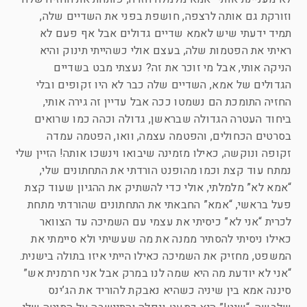
וזורקת גם אותה לרצפה, חושפת בפני את השדיים שלה,
תמיד ידעתי שיש לאמא שדיים גדולים אבל אף פעם לא
ראיתי את הפטמות שלה, בעצם אולי כשהייתי תינוק והיא
הניקה אותי, אבל מי זוכר את זה? נעצתי מבט בשדיים
הגדולים של אמא, השדיים שלה כבר לא היו זקופים ובלי
החזיה התומכת הם נשמטו ככה אבל עדיין זה גירה אותי,
ביחוד העטרה הגדולה שבראשן, גדולה וכהה כמו שרואים
בסרטים הכחולים, והפטמה עצמה, וואו, הפטמה עמדה
זקופה ונוקשה, כאילו מזמינה שיבואו וינשכו אותה! הזיין שלי
נמתח עוד קצת וכמו מהופנט הורדתי את התחתונים שלי,
“אמא לא” מלמלתי, אולי כדי להשתיק את ההגיון שעוד קצת
פעל בראשי, “אמא” החבאתי את התחתונים שהורדתי מתחת
לכרית “אני לא” כיסיתי את עצמי עם השמיכה עד הצוואר
כאילו ניסיתי להסתיר ממנה את מה שעשיתי ולא סיימתי את
המשפט, מחזיק את השמיכה כאילו הייתי איזו בתולה בישנית.
“אני לא יודעת מה היא שמה לנו במרק אבל אני חרמנית אש”
סיננה אמא בין שיניה כשהיא נאבקת להוריד את הג’ינס