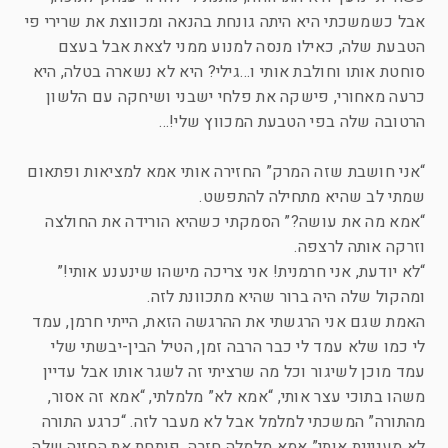
אבל כשמשכתי היא היתה גונחת בהנאה ומכווצת את שרירי פי
הטבעת שלה, כאילו מנסה למנוע ממני לצאת אבל בעצם
סוחטת אותו וחולבת אותי ו…גילי? היא לא נשארה בטלה, היא
כרעה מאחורי, פישקה את פלחי ישבני ושיחקה עם הלשון
הרטובה שלה בפי הטבעת המכווץ שלי!…
“אני חושבת שזה המרק” החזירה אותי אמא למציאות ופתאום
שמתי לב שהיא מתחילה להתפשט.
“אמא מה את עושה?” הסמקתי כשהיא הורידה את החולצה
וזרקה אותה לרצפה.
“לא יודעת, אני חרמנית! אני צריכה מישהו שינענע אותי!”
ומהקול שלה היה ברור שהיא מתכוונת לזה.
האמת שגם אני הרגשתי את ההרגשה הזאת, הייתי חרמן, עמד
לי כמו שלא עמד לי כבר הרבה זמן, הטיל הבין-יבשתי שלי
עמד מוכן לשיגור וכל מה שרציתי זה לשגר אותו אבל עדיין
משהו בתוכי עצר אותי, “אמא לא” מלמלתי, “אמא זה אסור,
מהתורה” המשכתי למלמל אבל לא מעבר לזה. “כרגע התורה
לא מעניינת אותי” אמא מלמלה חזרה, פותחת את החזיה שלה