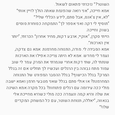
השוטר?” נזכרתי פתאום לשאול.
אמא חייכה, “אני רואה שהפנמת שאתה הולך לזיין אותי”
“לא, אין צ’אנס, אבל סתם, לידע הכללי שלי?”
“תוסיף לי דקה ואני אספר לך” התמקחה כסוחרת סוסים
בשוק וחייכה.
הייתי סקרן, “אוקיי, ארבע דקות, מחיר אחרון” הכרזתי, “יותר
אין הארכות”.
אמא הסבירה לי. מודה, התנוחה מחרמנת. אמא גם צדקה,
נעמד לי מחדש. אמא לא היתה צריכה אפילו את הארכות
שנתתי לה, שתי דקות אחרי שגמרתי את המרק עמד לי שוב
עמוד מתח גבוהה בין הרגלים ועכשיו לך תחליט אם זה בגלל
המרק? בגלל הכישוף? בגלל ההסבר המפורט של התנוחה
המחרמנת? או אולי סתם בגלל שאני מטבעי חרמן ואמא ישבה
מולי ככה עירומה עם רגלים פתוחות? בכל מקרה אמא השיגה
את שלה והיא קמה ונעמדה ככה מולי כשהיא מחייכת אלי
בגאווה, “יאללה, תנוחת השוטר, עם כל המשחק המקדים
שלו!”