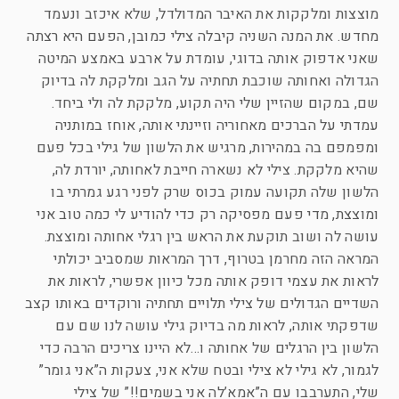
מוצצות ומלקקות את האיבר המדולדל, שלא איכזב ונעמד
מחדש. את המנה השניה קיבלה צילי כמובן, הפעם היא רצתה
שאני אדפוק אותה בדוגי, עומדת על ארבע באמצע המיטה
הגדולה ואחותה שוכבת תחתיה על הגב ומלקקת לה בדיוק
שם, במקום שהזיין שלי היה תקוע, מלקקת לה ולי ביחד.
עמדתי על הברכים מאחוריה וזיינתי אותה, אוחז במותניה
ומפמפם בה במהירות, מרגיש את הלשון של גילי בכל פעם
שהיא מלקקת. צילי לא נשארה חייבת לאחותה, יורדת לה,
הלשון שלה תקועה עמוק בכוס שרק לפני רגע גמרתי בו
ומוצצת, מדי פעם מפסיקה רק כדי להודיע לי כמה טוב אני
עושה לה ושוב תוקעת את הראש בין רגלי אחותה ומוצצת.
המראה הזה מחרמן בטרוף, דרך המראות שמסביב יכולתי
לראות את עצמי דופק אותה מכל כיוון אפשרי, לראות את
השדיים הגדולים של צילי תלויים תחתיה ורוקדים באותו קצב
שדפקתי אותה, לראות מה בדיוק גילי עושה לנו שם עם
הלשון בין הרגלים של אחותה ו…לא היינו צריכים הרבה כדי
לגמור, לא גילי לא צילי ובטח שלא אני, צעקות ה”אני גומר”
שלי, התערבבו עם ה”אמא’לה אני בשמים!!” של צילי