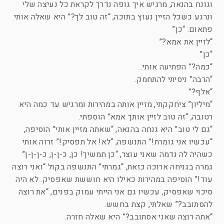
וגונח בהנאה, מרגיש איך גופה נדרך לקראת כל נעיצה שלי
ונרגע כשכל הזיין נעוץ בתוכה, “זה טוב לך?” היא שאלה אותי
פתאום. “כן”
“לזיין את אמא?”
“כן”
“כמה?” הפתיעה אותי.
“הרבה” ניסיתי להתחמק.
“אלף?”
“מיליון” ציחקקתי, מזיין אותה במהירות ומרגיש עד כמה היא
רטובה, “זה טוב לזיין אותך אמא” הוספתי.
“גם לי טוב” היא גנחה בהנאה, “שאתה מזיין אותי” הוסיפה,
“עכשיו אני גומרת!” התנשפה, “לא! אל תפסיק!” זרזה אותי
כשהיה לה נדמה שאני עוצר, “כן תמשיך! כן, כ-ן-ן, כ-ן-ן-ן”
גמרה בגניחה ארוכה כזאת, “גמרתי” התנשפה בקול “ואני רוצה
עוד!” הוסיפה במהירות כאילו היא חוששת שאפסיק. לא היה
סיכוי שאפסיק, עכשיו גם אני הייתי עמוק בפנים, “את רוצה
להסתובב?” שאלתי, קצת בחשש.
“אתה רוצה שאני אסתובב?” היא שאלה חזרה.