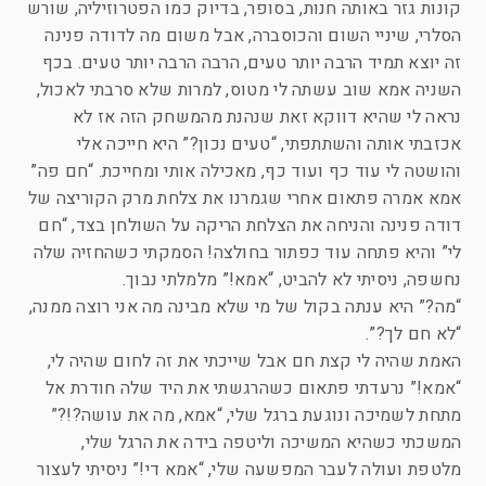
קונות גזר באותה חנות, בסופר, בדיוק כמו הפטרוזיליה, שורש
הסלרי, שיניי השום והכוסברה, אבל משום מה לדודה פנינה
זה יוצא תמיד הרבה יותר טעים, הרבה הרבה יותר טעים. בכף
השניה אמא שוב עשתה לי מטוס, למרות שלא סרבתי לאכול,
נראה לי שהיא דווקא זאת שנהנת מהמשחק הזה אז לא
אכזבתי אותה והשתתפתי, “טעים נכון?” היא חייכה אלי
והושטה לי עוד כף ועוד כף, מאכילה אותי ומחייכת. “חם פה”
אמא אמרה פתאום אחרי שגמרנו את צלחת מרק הקוריצה של
דודה פנינה והניחה את הצלחת הריקה על השולחן בצד, “חם
לי” והיא פתחה עוד כפתור בחולצה! הסמקתי כשהחזיה שלה
נחשפה, ניסיתי לא להביט, “אמא!” מלמלתי נבוך.
“מה?” היא ענתה בקול של מי שלא מבינה מה אני רוצה ממנה,
“לא חם לך?”.
האמת שהיה לי קצת חם אבל שייכתי את זה לחום שהיה לי,
“אמא!” נרעדתי פתאום כשהרגשתי את היד שלה חודרת אל
מתחת לשמיכה ונוגעת ברגל שלי, “אמא, מה את עושה?!?”
המשכתי כשהיא המשיכה וליטפה בידה את הרגל שלי,
מלטפת ועולה לעבר המפשעה שלי, “אמא די!” ניסיתי לעצור