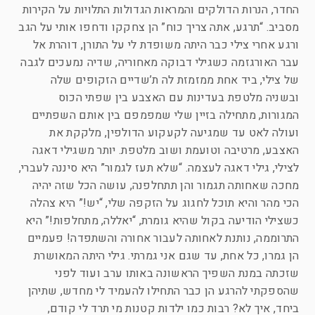
החדר, הנרות הדולקים והמראות הגדולות התלויות על הקירות
מסביב. “תרגע, אתה צריך כוח” הן צחקקו ודחפו אותי על הגב
ורגע אחרי צילי כבר היתה משופדת לי על התורן, דוהרת אל
עבר האורגזמה כשגילי דבוקה מאחוריה, שדיה נמעכים לגבה
של צילי, ביד אחת ממזמזת לה ת’שדיים הזקופים שלה
ובשניה מלטפת בעדינות עם האצבע בין שפתי הכוס
המגורות, מתחילה בזיין שלי שמפמפם בין אותם השפתיים
ועולה לאט עד שמגיעה לקעקוע הדולפין, מלקקת את
האצבע, מרטיבה וטועמת ושוב מלטפת. יותר משגילי דאגה
לצילי, גילי דאגה לעצמה. “שלא תעז לגמור” היא סיננה לעברי,
מחכה שאחותה תגמור והן תתחלפנה, עושה הכל שזה יהיה
הכי מהר והיא תוכל לחגוג על הזקפה שלי, “יש!” היא צהלה
כשצילי הודיעה בקול שהיא גומרת, “יאללה, מתחלפות!” היא
התרוממה, נותנת לאחותה לעבור אחורה והשתפדה! פעמיים
הן גמרו, כל אחת, עד שגם אני גמרתי. גילי היתה המאושרת
שזכתה במנת השפיך הראשונה באותו ערב ועוד לפני
שהספקתי להרגע הן כבר התחילו להעמיד לי מחדש, שתיהן
ביחד, איך לא? רבות כמו ילדות קטנות מי תרד לי קודם,