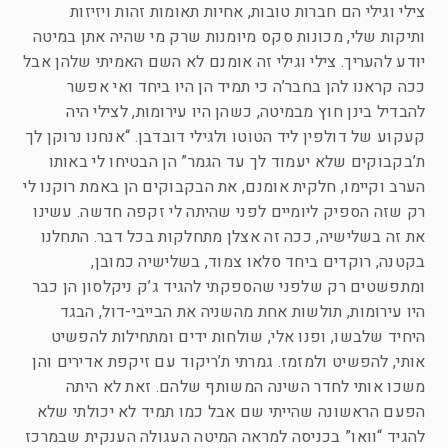
צילי וגילי הם חברות טובות, אחיות תאומות זהות ויזיזות
ותיקות שלי, מכונות סקס מיומנות שרק מי שהיה אתן במיטה
יודע להעריך. צילי וגילי זה אומנם לא השם האמיתי שלהן אבל
ככה קראנו להן בחבר’ה כי תמיד הן היו ביחד ואי אפשר
להבדיל בינן חוץ מבמיטה, כשהן היו עירומות, לצילי היה
קעקוע של דולפין ליד הטוטו ולגילי דובדבן. “אנחנו נרוקן לך
ת’בקבוקים שלא יעמוד לך עד הגמר” הן הבטיחו לי באותו
הערב וקיימו, חלקית אומנם, את הבקבוקים הן באמת רוקנו לי
רק שזה הספיק ליומיים לפני שהיתה לי זקפה חדשה. עשינו
את זה בשלישיה, ככה זה אצלן מתחלקות בכל דבר. התחלנו
בקטנה, רוקדים ביחד סלאו צמוד, בשלישיה כמובן,
ומתפשטים רק שלפני שהספקתי להגיד ג’ק ניקלסון הן כבר
היו עירומות, תולשות אחת מהשניה את הבייבי-דול, הבגד
היחיד שלבשו, ופנו אלי, שולחות ידים ומתחילות להפשיט
אותי, להפשיט ולמזמז. גמרתי ת’ריקוד עם זיקפת אדירים והן
משכו אותי לחדר השינה המשותף שלהם. זאת לא היתה
הפעם הראשונה שהייתי שם אבל כמו תמיד לא יכולתי שלא
להגיד “וואו” בכניסה למראה המיטה העגולה הענקית שבמרכז