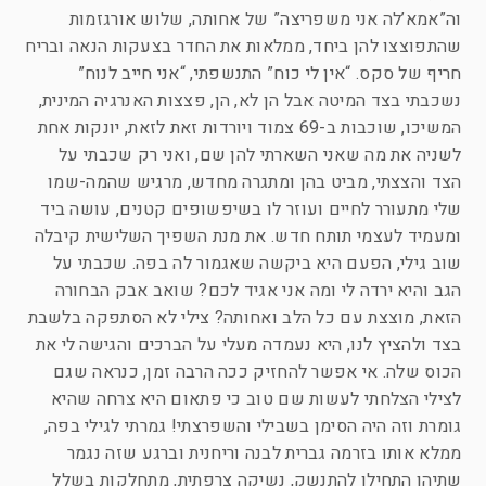
וה”אמא’לה אני משפריצה” של אחותה, שלוש אורגזמות
שהתפוצצו להן ביחד, ממלאות את החדר בצעקות הנאה ובריח
חריף של סקס. “אין לי כוח” התנשפתי, “אני חייב לנוח”
נשכבתי בצד המיטה אבל הן לא, הן, פצצות האנרגיה המינית,
המשיכו, שוכבות ב-69 צמוד ויורדות זאת לזאת, יונקות אחת
לשניה את מה שאני השארתי להן שם, ואני רק שכבתי על
הצד והצצתי, מביט בהן ומתגרה מחדש, מרגיש שהמה-שמו
שלי מתעורר לחיים ועוזר לו בשיפשופים קטנים, עושה ביד
ומעמיד לעצמי תותח חדש. את מנת השפיך השלישית קיבלה
שוב גילי, הפעם היא ביקשה שאגמור לה בפה. שכבתי על
הגב והיא ירדה לי ומה אני אגיד לכם? שואב אבק הבחורה
הזאת, מוצצת עם כל הלב ואחותה? צילי לא הסתפקה בלשבת
בצד ולהציץ לנו, היא נעמדה מעלי על הברכים והגישה לי את
הכוס שלה. אי אפשר להחזיק ככה הרבה זמן, כנראה שגם
לצילי הצלחתי לעשות שם טוב כי פתאום היא צרחה שהיא
גומרת וזה היה הסימן בשבילי והשפרצתי! גמרתי לגילי בפה,
ממלא אותו בזרמה גברית לבנה וריחנית וברגע שזה נגמר
שתיהן התחילו להתנשק, נשיקה צרפתית, מתחלקות בשלל