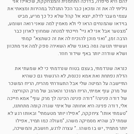
להם היא סיפרה, בדרכה התחמנית והמצחקקת, שכאילו אני
גיליתי לה את זה ומכאן כבר הכל התגלגל במהירות ומצאתי את
עצמי מעבר לדלת, יוצא אל קהל שלא כל כך מריע, מביט
בוידאו שהמנחים הראו לי ולא מאמין למה שאני רואה ושומע,
“מצטער אבל אני לא גיי” חייכתי למנחה שמחוץ לארון כבר
הרבה זמן, “ואני מוכן להוכיח לה את זה כשתצא” קמתי
ועשיתי תנועה גסה באגני שלא השאירה ספק למה אני מתכוון
ושלא שודרה יותר באף שידור חוזר.
כנראה שנרדמתי, בעצם בטוח שנרדמתי כי לא שמעתי את
הדלת נפתחת ואת אמא נכנסת, לא הרגשתי גם כשהיא
התיישבה על המיטה שלי אבל התעוררתי מהריח, הריח המשכר
של מרק עוף אמיתי, הריח המוכר והאהוב של מרק הקוריצה
של דודה פנינה! “דודה פנינה הכינה לך מרק עוף” אמא חייכה
אלי, דודה פנינה היא אחותה של אימי שגרה קומה מתחתנו,
“טעמתי אותו” ציחקקה, “אפילו יותר מטעמתי” ובאותו רגע לא
שמתי לב שהיא מסמיקה משהו, “מעולה כמו תמיד, אפילו
יותר מתמיד, יש בו משהו…” עצרה לרגע, חושבת, והמשיכה,