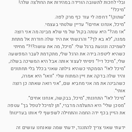
ובלי לחכות לתשובה הורידה במהירות את החולצה שלה!
“מיכל!”
“שתוק!” דחפה לי עוד כף מרק לפה.
“מיכל, אנחנו אחים!” עדיין שלטתי בעצמי.
“אז מה?” היא ענתה בקול של מי שלא מבינה מה אני רוצה
ממנה, “לא בא לך?” והרגשתי את היד שלה חודרת אל מתחת
לשמיכה ונוגעת ברגל שלי. “מיכל, מה את עושה?!?” מחיתי
כשהיא ליטפה בידה את הרגל שלי, מתקדמת לעבר המפשעה
שלי, “מיכל די!” ניסיתי לעצור אותה אבל היא המשיכה בשלה,
“מיכל לא!” הסמקתי כשהיא גילתה שאני בכלל בלי תחתונים
והיד שלה בדקה את זיין המתוח שלי. “וואו” היא אמרה,
כשהבינה את מה אני מחביא שם, “אני רואה שאתה כן רוצה
אותי”.
“מיכל לא!” התחננתי, “מיכל, בבקשה, אנחנו אחים”.
“מסכן שלי” היא התעלמה מדברי, “תן למיכל לטפל בך” עטפה
את הזיין בכף ידה החמה והתחילה לשפשף לי אותו בעדינות!
ידעתי שאני צריך להתנגד, ידעתי שמה שאנחנו עושים זה