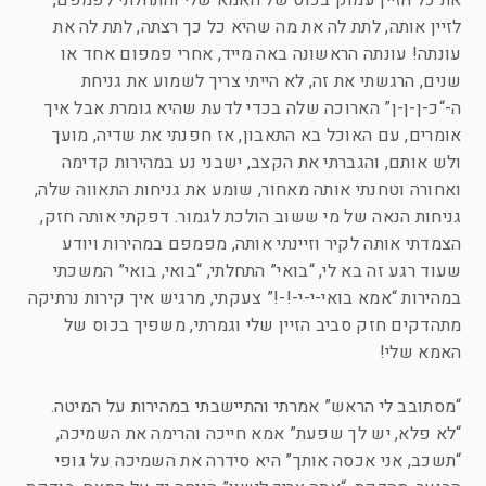
את כל הזיין עמוק בכוס של האמא שלי והתחלתי לפמפם,
לזיין אותה, לתת לה את מה שהיא כל כך רצתה, לתת לה את
עונתה! עונתה הראשונה באה מייד, אחרי פמפום אחד או
שנים, הרגשתי את זה, לא הייתי צריך לשמוע את גניחת
ה-“כ-ן-ן-ן” הארוכה שלה בכדי לדעת שהיא גומרת אבל איך
אומרים, עם האוכל בא התאבון, אז חפנתי את שדיה, מועך
ולש אותם, והגברתי את הקצב, ישבני נע במהירות קדימה
ואחורה וטחנתי אותה מאחור, שומע את גניחות התאווה שלה,
גניחות הנאה של מי ששוב הולכת לגמור. דפקתי אותה חזק,
הצמדתי אותה לקיר וזיינתי אותה, מפמפם במהירות ויודע
שעוד רגע זה בא לי, “בואי” התחלתי, “בואי, בואי” המשכתי
במהירות “אמא בואי-י-י-!-!” צעקתי, מרגיש איך קירות נרתיקה
מתהדקים חזק סביב הזיין שלי וגמרתי, משפיך בכוס של
האמא שלי!
“מסתובב לי הראש” אמרתי והתיישבתי במהירות על המיטה.
“לא פלא, יש לך שפעת” אמא חייכה והרימה את השמיכה,
“תשכב, אני אכסה אותך” היא סידרה את השמיכה על גופי