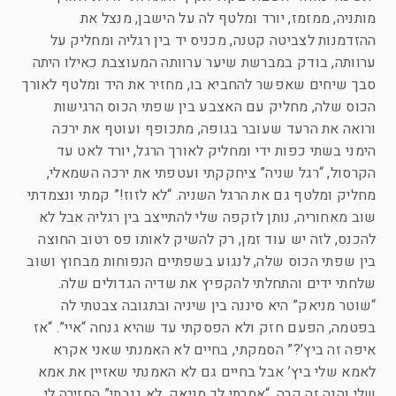
מותניה, ממזמז, יורד ומלטף לה על הישבן, מנצל את
ההזדמנות לצביטה קטנה, מכניס יד בין רגליה ומחליק על
ערוותה, בודק במברשת שיער ערוותה המעוצבת כאילו היתה
סבך שיחים שאפשר להחביא בו, מחזיר את היד ומלטף לאורך
הכוס שלה, מחליק עם האצבע בין שפתי הכוס הרגישות
ורואה את הרעד שעובר בגופה, מתכופף ועוטף את ירכה
הימני בשתי כפות ידי ומחליק לאורך הרגל, יורד לאט עד
הקרסול, “רגל שניה” ציחקקתי ועטפתי את ירכה השמאלי,
מחליק ומלטף גם את הרגל השניה. “לא לזוז!” קמתי ונצמדתי
שוב מאחוריה, נותן לזקפה שלי להתייצב בין רגליה אבל לא
להכנס, לזה יש עוד זמן, רק להשיק לאותו פס רטוב החוצה
בין שפתי הכוס שלה, לנגוע בשפתיים הנפוחות מבחוץ ושוב
שלחתי ידים והתחלתי להקפיץ את שדיה הגדולים שלה.
“שוטר מניאק” היא סיננה בין שיניה ובתגובה צבטתי לה
בפטמה, הפעם חזק ולא הפסקתי עד שהיא גנחה “איי”. “אז
איפה זה ביץ’?” הסמקתי, בחיים לא האמנתי שאני אקרא
לאמא שלי ביץ’ אבל בחיים גם לא האמנתי שאזיין את אמא
שלי והנה זה קרה. “אמרתי לך מניאק, לא גנבתי” החזירה לי.