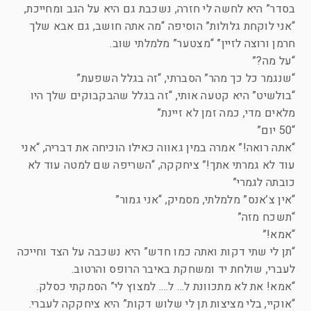
בסדר” היא לחשה לי חזרה, נשכבת גם היא על הגב ומחייכת,
“אני לוקחת גלולות” הוסיפה “מה אתה חושב, גם אבא שלך
חרמן ורוצה לזיין” “מצטער” מלמלתי שוב.
“על מה?”
“שנגמר כל כך מהר” הסברתי, “זה בגלל השפעת”
“בולשיט” היא קטעה אותי, “זה בגלל שהבקבוקים שלך היו
מלאים מדי, כמה זמן לא זיינת”
“50 יום”
“אתה רואה!” אמרה במין גאווה כאילו הוכיחה את דבריה, “אני
עוד לא גמרתי אתך!” ציחקקה, “השריפה שם למטה עוד לא
כובתה לגמרי”
“אין צ’אנס” מלמלתי, מסמיק, “אני גמור”
“תשכח מזה”
“אמא!”
“תן לי שתי דקות ואתה כמו חדש” היא נשכבה על הצד וחייכה
לעברי, שולחת יד ומשחקת באיבר הרופס והרטוב.
“אמא! את לא מתכוונת ל… ל…. למצוץ לי” הסמקתי כסלק.
“אוקיי, בלי מציצות תן לי שלוש דקות” היא ציחקקה לעברי.