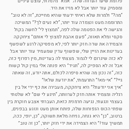
פלומת שיער הערווה שלה. “אמא” מלמלתי, עוצם עיניים
ומסמיק עוד יותר אבל לא מזיז את היד.
“מה?” ולמרות שלא ראיתי ידעתי שהיא מחייכת, “זה לא טוב”
התרוממה מעט ונצמדה עוד יותר, “לא נעים לך?” המשיכה
והגישה לי את הפטמה שלה לפה, “תמצוץ לי” לחשה בקול
סקסי ומלא תאווה, “פעם אהבת למצוץ לי אותם” ציחקקה
והצמידה את שדה חזק יותר לפי, לא מפסיקה לרגע לשפשף
בעדינות את הזיין שלי, שפשוף עדין שמעמיד עוד יותר אבל
לא כזה שיגרום לי לגמור. מצצתי לה בעדינות, מין רפרוף כזה,
אבל זה לא הספיק לה, “תגיד” היא פנתה אלי במין קול קשוח
כזה, “זה נכון מה שהיא סיפרה לכולם, אתה יודע, זה שאתה
גיי?” “אי-מא!” התרעמתי, “את יודעת שלא!”
“איך אני יודעת?” היא ציחקקה, מעבירה את כף ידי אל בין
רגליה ומצמיד אותה חזק לערוותה, “תיגע לי שם” לא שלטתי
בעצמי ונגעתי, נגיעה חרמנית כזאת, העברתי אצבע חוקרת בין
שפתי הכוס הנפוחות שלה, פותח אותן מעט ונוגע בבפנים,
ברטוב, “כן” היא גנחה, גניחה מלאת תשוקה, “כן, יופי, ככה,
תמשיך עוד!” היא הצמידה את ידי חזק יותר, “כן זה טוב”