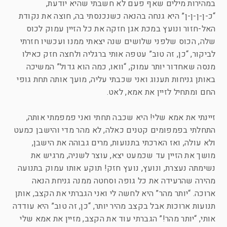
במהירות מילים שאף פעם לא חשבתי שהיא יודעת,
“כ-ן-ן-ן-ן” היא גנחה בהנאה כשנכנסתי בה, חוצה את נקודת
האל-חזור ונועץ במכת אגן חזקה את כל הזיין עמוק לכוס
שלה, הכוס שלפני שלושים שנה יצאתי ממנו ועכשיו חזרתי
לביקור, “כן, זה טוב” עטפה אותי ברגליה ולחצה חזק כאילו
מנסה שאחדור יותר עמוק, “וואו, כמה הוא גדול” המשיכה
באותן גניחות תענוג ואני שכבתי עליה, מועך אותה תחת גופי
החם ומתחיל לזיין את אמא, לאט.
זיינתי את אמא שלי! היא שכבה תחתי ואני פמפמתי אותה,
התחלתי בפמפומים קטנים כאלה, לא מהר מדי והישבן כמעט
ולא עולה, ואז הארכתי בתנועות, מרים גבוהה את הישבן,
מושך את הזיין עד שכמעט יצא, עוצר לשניה, מרגיש את
נשימתה נעצרת, ונועץ, נועץ חזק! תוקע אותו עמוק בתנועה
מהירה שהרעידה את כל גופה וסחטה ממנה גניחת הנאה
ארוכה. “יותר מהר” היא לחשה לי ואני הגברתי את הקצב, אותן
תנועות ארוכות אבל בקצב מהיר יותר, “כן, זה טוב” היא עודדה
אותי, “יותר מהר!” הגברתי עוד את הקצב, מזיין את אמא שלי