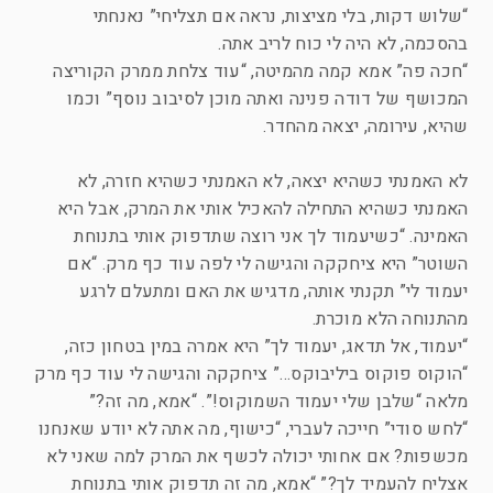
“שלוש דקות, בלי מציצות, נראה אם תצליחי” נאנחתי
בהסכמה, לא היה לי כוח לריב אתה.
“חכה פה” אמא קמה מהמיטה, “עוד צלחת ממרק הקוריצה
המכושף של דודה פנינה ואתה מוכן לסיבוב נוסף” וכמו
שהיא, עירומה, יצאה מהחדר.
לא האמנתי כשהיא יצאה, לא האמנתי כשהיא חזרה, לא
האמנתי כשהיא התחילה להאכיל אותי את המרק, אבל היא
האמינה. “כשיעמוד לך אני רוצה שתדפוק אותי בתנוחת
השוטר” היא ציחקקה והגישה לי לפה עוד כף מרק. “אם
יעמוד לי” תקנתי אותה, מדגיש את האם ומתעלם לרגע
מהתנוחה הלא מוכרת.
“יעמוד, אל תדאג, יעמוד לך” היא אמרה במין בטחון כזה,
“הוקוס פוקוס ביליבוקס…” ציחקקה והגישה לי עוד כף מרק
מלאה “שלבן שלי יעמוד השמוקוס!”. “אמא, מה זה?”
“לחש סודי” חייכה לעברי, “כישוף, מה אתה לא יודע שאנחנו
מכשפות? אם אחותי יכולה לכשף את המרק למה שאני לא
אצליח להעמיד לך?” “אמא, מה זה תדפוק אותי בתנוחת