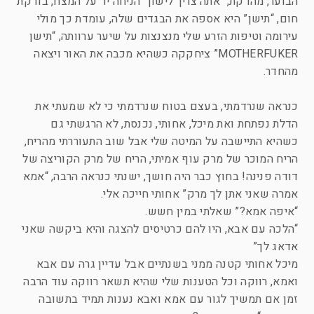
הבוער, מהדקת, “אתה צריך לישון” הניחה יד על המצח, בודקת
חום, “תישן” היא אספה את הבגדים שלה, עומדת כך מולי
עירומה וטיפות הזרע שלי מנצנצות על שיער ערוותה, “תישן
MOTHERFUKER” ציחקקה כשהיא מכבה את האור ויצאה
מהחדר.
כנראה שנרדמתי, בעצם בטוח שנרדמתי כי לא שמעתי את
הדלת נפתחת ואת מיכל, אחותי, נכנסת, לא הרגשתי גם
כשהיא התיישבה על המיטה שלי אבל שוב התעוררתי מהריח,
הריח המוכר של מרק עוף אמיתי, הריח של מרק הקוריצה של
דודה פנינה! בחוץ כבר היה חושך, ישנתי כנראה הרבה, “אמא
אמרה שאני אתן לך מרק” אחותי חייכה אלי.
“איפה אמא?” שאלתי במין חשש.
“הלכה עם אבא, היו להם כרטיסים להצגה והיא ביקשה שאני
אדאג לך”
מיכל אחותי קטנה ממני בשנתיים אבל עדיין גרה עם אבא
ואמא, רווקה וכל הטענות שלי שהיא תשאר רווקה עוד הרבה
זמן אם תמשיך לגור עם אמא ואבא נענות תמיד בתשובה