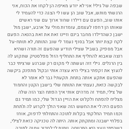
שבפה של גילי! אני לא יודע מאיפה הן לקחו את הכוח, אני
הרגשתי מותש, אבל שוב הן עשו לי הצגה כדי להעמיד לי
אותו שוב, הפעם עם דילדו שחור ארוך עם שני ראשים
שאותו הן דחפו לעצמם, עומדות מולי על ארבע, ישבן מול
ישבן כשהדילדו מחבר בינם וזיינו זאת את זאת בהנאה. הפעם
לקח קצת יותר אבל בסוף נעמד לי שוב התותח, לא תותח-על
אבל מספיק בשביל שצילי תודיע שהפעם זה תורה ושהיא
רוצה שאבוא להחליף את התחליף הזול מפלסטיק שתקוע לה
בין הרגלים. גילי זזה ועשתה לי מקום רק שברגע שרציתי כבר
לנעוץ את זקפתי בצילי היא עצרה אותי ובקול מתפנק ביקשה
שהפעם אתקע אותה בתחת. תקעתי! גבר לא אומר לא
לבקשה כזאת, נעצתי את התותח שלי בישבן הקטן והחמוד
של צילי, תמיד זה מדהים אותי איך הפתח הצר הזה שלה
מצליח להפתח ולקלוט את הזיין הגדול שלי, כמו תמיד גם
הפעם היה לי את החשש הזה שאני הולך לקרוע לה ת’תחת
וכמו תמיד החלקתי בקלות לתוכה והתחלתי לדפוק, אוחז
בפלחי ישבנה ומתקתק אותה. היתה לה טכניקה כזאת לצילי,
כשהייתי נועץ היא התרווחה, נותנת לי לחדור עמוק לתוכה,