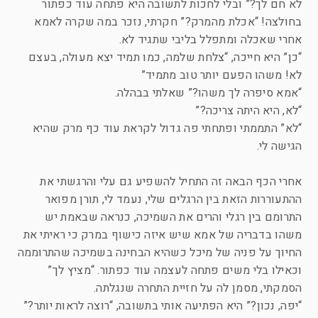
לא חם לך?” ובלי לחכות לתשובה היא פתחה עוד כפתור
בחולצה! “אכלת מהמרק?” חקרתי, נזכר במה שקרה לאמא
אחרי שאכלה ומתפלל בליבי שתגיד לא.
“כן” היא חייכה, “צלחת שלמה, כמו תמיד יצא מעולה, בעצם
לא! משהו הפעם יותר טוב מתמיד”
“אמא סיפרה לך משהו?” שאלתי בבהלה.
“לא, היא היתה צריכה?”
“לא” התממתי ופתחתי פה גדול לקראת עוד כף מרק שהיא
הגישה לי.
אחרי הכף הבאה זה התחיל להשפיע גם עלי והרגשתי את
ההתעוררות הזאת בין הרגלים שלי, נעמד לי, תורן מפואר
התרומם בין רגלי והרים את השמיכה, כנראה שבאמת יש
משהו בדבריה של אמא שיש איזה כישוף במרק כי ראיתי את
החיוך על פניה של מיכל כשהיא הבחינה בשמיכה שהתרוממה
וכאילו בלי משים פתחה לעצמה עוד כפתור. “מציץ לך”
הסמקתי, מסמן לה על חזיית התחרה שנגלתה.
“יפה, נכון?” היא הפתיעה אותי בתשובה, “רוצה לראות יותר?”