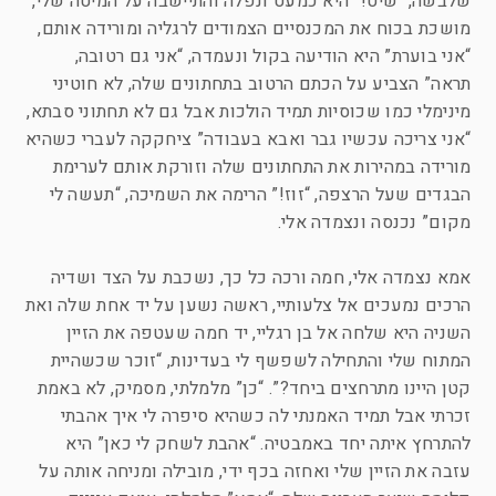
שלבשה, “שיט!” היא כמעט ונפלה והתיישבה על המיטה שלי,
מושכת בכוח את המכנסיים הצמודים לרגליה ומורידה אותם,
“אני בוערת” היא הודיעה בקול ונעמדה, “אני גם רטובה,
תראה” הצביע על הכתם הרטוב בתחתונים שלה, לא חוטיני
מינימלי כמו שכוסיות תמיד הולכות אבל גם לא תחתוני סבתא,
“אני צריכה עכשיו גבר ואבא בעבודה” ציחקקה לעברי כשהיא
מורידה במהירות את התחתונים שלה וזורקת אותם לערימת
הבגדים שעל הרצפה, “זוז!” הרימה את השמיכה, “תעשה לי
מקום” נכנסה ונצמדה אלי.
אמא נצמדה אלי, חמה ורכה כל כך, נשכבת על הצד ושדיה
הרכים נמעכים אל צלעותיי, ראשה נשען על יד אחת שלה ואת
השניה היא שלחה אל בן רגליי, יד חמה שעטפה את הזיין
המתוח שלי והתחילה לשפשף לי בעדינות, “זוכר שכשהיית
קטן היינו מתרחצים ביחד?”. “כן” מלמלתי, מסמיק, לא באמת
זכרתי אבל תמיד האמנתי לה כשהיא סיפרה לי איך אהבתי
להתרחץ איתה יחד באמבטיה. “אהבת לשחק לי כאן” היא
עזבה את הזיין שלי ואחזה בכף ידי, מובילה ומניחה אותה על