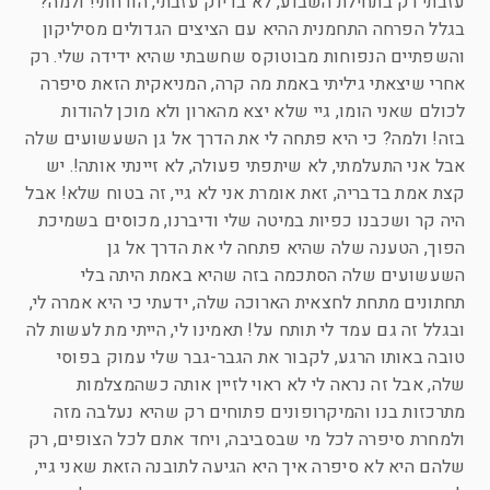
עזבתי רק בתחילת השבוע, לא בדיוק עזבתי, הודחתי! ולמה?
בגלל הפרחה התחמנית ההיא עם הציצים הגדולים מסיליקון
והשפתיים הנפוחות מבוטוקס שחשבתי שהיא ידידה שלי. רק
אחרי שיצאתי גיליתי באמת מה קרה, המניאקית הזאת סיפרה
לכולם שאני הומו, גיי שלא יצא מהארון ולא מוכן להודות
בזה! ולמה? כי היא פתחה לי את הדרך אל גן השעשועים שלה
אבל אני התעלמתי, לא שיתפתי פעולה, לא זיינתי אותה!. יש
קצת אמת בדבריה, זאת אומרת אני לא גיי, זה בטוח שלא! אבל
היה קר ושכבנו כפיות במיטה שלי ודיברנו, מכוסים בשמיכת
הפוך, הטענה שלה שהיא פתחה לי את הדרך אל גן
השעשועים שלה הסתכמה בזה שהיא באמת היתה בלי
תחתונים מתחת לחצאית הארוכה שלה, ידעתי כי היא אמרה לי,
ובגלל זה גם עמד לי תותח על! תאמינו לי, הייתי מת לעשות לה
טובה באותו הרגע, לקבור את הגבר-גבר שלי עמוק בפוסי
שלה, אבל זה נראה לי לא ראוי לזיין אותה כשהמצלמות
מתרכזות בנו והמיקרופונים פתוחים רק שהיא נעלבה מזה
ולמחרת סיפרה לכל מי שבסביבה, ויחד אתם לכל הצופים, רק
שלהם היא לא סיפרה איך היא הגיעה לתובנה הזאת שאני גיי,