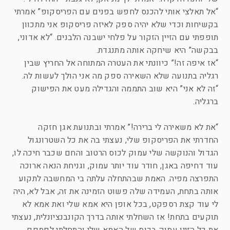
“אל תאלצי אותי להכנס לחפש בפנים עם הפריסקופ” אמרתי
בקשיחות וכדי שלא יהיה ספק לאיזה פריסקופ אני מתכוון
תופפתי עם הזיין הזקור על פלחי ישבנה הלבנים. “לא אדוני,
בבקשה” היא שיחקה אותה מתנגדת.
“אז איפה זה!” כיוונתי את העטרה המתוחה אל החריץ שבין
רגליה בתנועה שלא השאירה ספק מה אני הולך לעשות לה.
“זה לא אני” היא שוב התממה והגדילה מעט את הפישוק
ברגליה.
“את לא משאירה לי ברירה!” אמרתי ובתנועת אגן חזקה
החדרתי את הפריסקופ שלי, נעצתי בה את כל השטרונגול
הגדול והנוקשה שלי עמוק לכוס הרטוב והחם שכבר חיכה לו,
עוד דחיפה באגן, חודר עוד יותר עמוק, וגניחת הנאה ארוכה
התפרצה מפיה. האמת שבהתחלה עלתה בי המחשבה לתקוע
אותה בתחת, העמידה שלה פשוט הזמינה את זה, אבל לא, היה
לי עוד קצת רספקט, בכל אופן היא אמא שלי ואת אמא לא
תוקעים בתחת! אז השחלתי אותה בדרך הקונבנציונלית, נעצתי