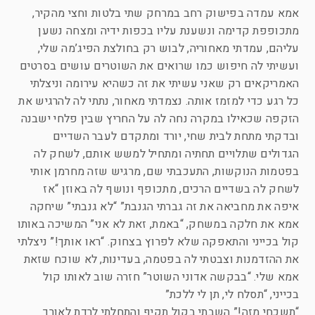
אמא עמדה בפישוק רחב במרחק שתי בלטות וחצי מהקיר,
מתכופפת קדימה ונשענת עליו בכפות ידיה ומצחה נשען
עליהם, עמדתי מאחוריה, לבוש רק בחולצת הפיג’מה שלי,
ועשיתי לה חיפוש כמו שרואים את השוטרים עושים בסרטים
האמריקאים רק שאני עשיתי את זה כשהיא עירומה וניצלתי
כל רגע כדי למזמז אותה. נצמדתי מאחור, נתתי לה להרגיש את
הזקפה שכאילו במקרה נחה לה על החריץ שבין פלחי ישבנה
ובדקתי מתחת לבית שחי, יורד ומתקדם לעבר השדיים
הגדולים שתלויים תחתיה ומתחיל למשש אותם, לשחק לה
בפטמות הנוקשות, התעכבתי שם, מרגיש שזה מחרמן אותי
לשחק לה בשדיים הרכים, מתכופף ונושף לה באוזן “אז
איפה את מחביאה את זה גברתי הגנבת” “לא גנבתי” שיחקה
אמא את חלקה במשחק, “באמת, זאת לא אני” המשיכה באותו
קול בכייני והתאפקה שלא לפרוץ בצחוק. “ראו אותך!” ניצלתי
את ההזדמנות וצבטתי לה בפטמה, בעדינות, לא שוכח שזאת
אמא שלי. “בבקשה אדוני השוטר” חזרה שוב לאותו קול
בכייני, “תסלח לי, תן לי ללכת”
“תשכחי מזה!” השבתי בקול תקיף והתחלתי לרדת לאורך