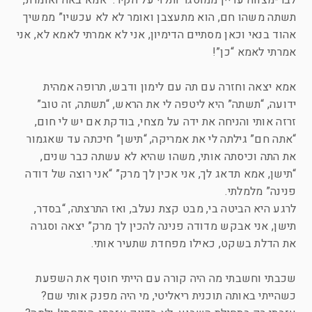
לבר-מצווה עדיין ממוסגר ותלוי על הקיר. “אמא באה ואומרת,
תשתה משהו חם, הוא מתעצבן ואומר לא לא עכשיו” ממשיך
אהוד בנאי וכאן מסתיים הדימיון, אני לא אמרתי לאמא לא, אני
אמרתי לאמא “כן”!
אמא יצאה וחזרה עם תה עם לימון ודבש, תרופה אמהית
ידועה, “תשתה” היא ליטפה לי את הראש, “תשתה, זה טוב”
זרזה אותי והניחה את ידה על מצחי, בודקת אם יש לי חום,
“אתה חם” גילתה לי את אמריקה, “תישן” חיכתה עד שאגמור
את התה וכיסתה אותי, משהו שהיא לא עשתה כבר שנים,
“תישן, אמא תדאג לך, אני אכין לך מרק” “אני רוצה של דודה
פנינה” מלמלתי.
לרגע היא הביטה בי, מבט קצת נעלב, ואז התרצתה, “בסדר,
תישן, אני אבקש מדודה פנינה להכין לך מרק” יצאה וסגרה
את הדלת בשקט, כאילו מפחדת שתעיר אותי.
שכבתי וחשבתי מה היה קורה עם הייתי חוטף את השפעת
כשהייתי באותה תוכנית ריאליטי, מי היה מפנק אותי שם?