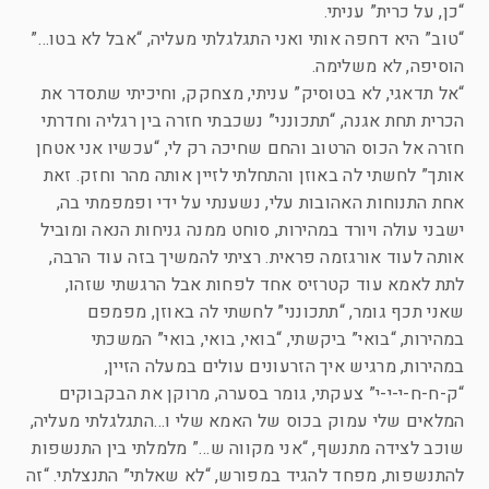
“כן, על כרית” עניתי.
“טוב” היא דחפה אותי ואני התגלגלתי מעליה, “אבל לא בטו…”
הוסיפה, לא משלימה.
“אל תדאגי, לא בטוסיק” עניתי, מצחקק, וחיכיתי שתסדר את
הכרית תחת אגנה, “תתכונני” נשכבתי חזרה בין רגליה וחדרתי
חזרה אל הכוס הרטוב והחם שחיכה רק לי, “עכשיו אני אטחן
אותך” לחשתי לה באוזן והתחלתי לזיין אותה מהר וחזק. זאת
אחת התנוחות האהובות עלי, נשענתי על ידי ופמפמתי בה,
ישבני עולה ויורד במהירות, סוחט ממנה גניחות הנאה ומוביל
אותה לעוד אורגזמה פראית. רציתי להמשיך בזה עוד הרבה,
לתת לאמא עוד קטרזיס אחד לפחות אבל הרגשתי שזהו,
שאני תכף גומר, “תתכונני” לחשתי לה באוזן, מפמפם
במהירות, “בואי” ביקשתי, “בואי, בואי, בואי” המשכתי
במהירות, מרגיש איך הזרעונים עולים במעלה הזיין,
“ק-ח-ח-י-י-י” צעקתי, גומר בסערה, מרוקן את הבקבוקים
המלאים שלי עמוק בכוס של האמא שלי ו…התגלגלתי מעליה,
שוכב לצידה מתנשף, “אני מקווה ש…” מלמלתי בין התנשפות
להתנשפות, מפחד להגיד במפורש, “לא שאלתי” התנצלתי. “זה