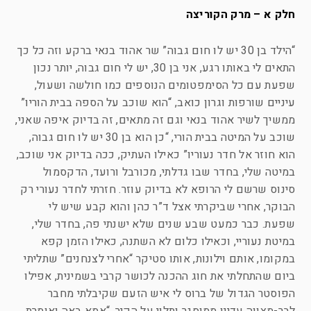
חלק א – מרק הקוריצה
“הילד בן 30 יש לו חום גבוה” שר אהוד בנאי ברקע וזה כל כך
התאים לי באותו רגע, אני בן 30, יש לי חום גבוה, יותר נכון
שפעת עם כל הסימפטומים הנוספים כמו חולשה ושעול,
עיניים שורפות וגרון כואב, “הוא שוכב על הספה בבית הוריו”
ממשיך לשיר אהוד בנאי וגם זה מתאים, זה בדיוק איפה שאני,
שוכב על המיטה בבית הורי, “כן הוא בן 30 יש לו חום גבוה,
הוא חוזר אל חדר נעוריו” כאילו העתיק, ככה בדיוק אני שוכב,
במיטה שלי, בחדר שבו גדלתי, מכורבל ורועד, הדקסמול
סינוס שרשם לי הרופא לא בדיוק עוזר. חזרתי לחדר נעורי רק
הבוקר, אחרי שביקרתי אצל ד”ר כהן והוא קבע שיש לי
שפעת. כבר כמעט שבע שנים שלא ישנתי פה, בחדר שלי,
במיטת נעוריי, וכאילו כלום לא השתנה, כאילו הזמן קפא
במקומו, אותם וילונות, אותו סטיקר “אחרי לצנחנים” שתליתי
ביום שהתחלתי את חוג ההכנה לכושר קרבי בשמינית, אפילו
הפוסטר הגדול של ברוס לי איש הזעם שקיבלתי מחבר