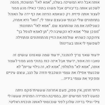
אותה אבל היא המשיכה בשלה, “אמא לא!” המשכתי, מנסה
לשכנע אותה בדיבורים אבל משהו בתוכי כאילו מנע ממני
לעצור אותה פיזית. רק כשאמא הניחה את כף ידה על האוהל
בתחתונים שלי הבנתי שבעצם עומד לי, “וואו” היא אמרה,
כשגילתה את מה שהתחבא שם. “אמא לא!” התחננתי.
“מסכן שלי” אמא לא הקשיבה לי, “תן לאמא לטפל בך”
ציחקקה כשהיא שולפת את הזיין מהתחתונים ומתחילה
לשפשף לי אותו בעדינות!
ידעתי שאני צריך להתנגד, ידעתי שמה שאנחנו עושים זה
טאבו וזה אסור, ידעתי אבל איזה כוח בתוכי מנע ממני לעצור
אותה, “אמא לא” מלמלתי, “אמא לא, זה גילוי עריות” לא
שכנעתי אפילו את עצמי ונשכבתי חזרה על הגב, עוצם עיניים
ומפקיר את עצמי בידיה…
הייתי חרמן, אין ספק, פעם אחרונה שעשיתי סקס היתה
כמעט לפני חמישים יום, במסיבת הפרידה הפרטית שעשו לי
צילי וגילי בדירה שלהן לפני שנכנסתי לאותה תוכנית ראליטי.