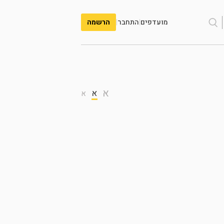
מועדפים
|
התחבר
|
הרשמה
א
א
א