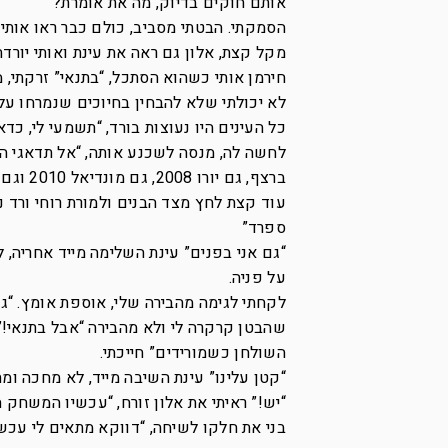
אותם חוקים בדיוק, מה את אומרת?”
הסמקתי. הבטתי מסביב, כולם כבר ראו אותי 
חירמן אותי כשהוא הסתכל, “בתנאי” זרקתי,
לא יכולתי שלא להבחין בחיוכים שנמרחו על
כל העינים היו נעוצות בורד, “תשמעי לי, כד
לחשה לה, מנסה לשכנע אותה, “אל תדאגי ה-
ברצף, גם יורו 2008, גם מונדיאל 2010 וגם יורו 2012”
עוד קצת לחץ מצד הבנים ולמורת רוחי ורד נש
ספרד”
“גם אני בפנים” עינת השלימה מייד אחריה, 
על פניה.
לקחתי לגימה מהבירה שלי, אוספת אומץ. “גם
שהבטן קרקרה לי ולא מהבירה “אבל בתנאי!”
השולחן כשמורידים” חייכתי.
“קטן עלינו” עינת השיבה מייד, לא מחכה ומ
“יש!” ראיתי את אלון זורח, “עכשיו המשחק 
בני את חלקו לשיחה, “דווקא מתאים לי עכשי