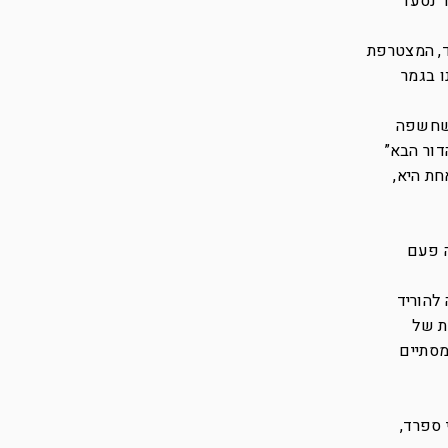
9. אלכוהול שאלון ודור נסעו
רד, המצטרפת
ו בגמר
ת שחשפה
דור הבא”
חת היא,
ה פעם
להוריד
ת של
מסתיים
 ספרד,