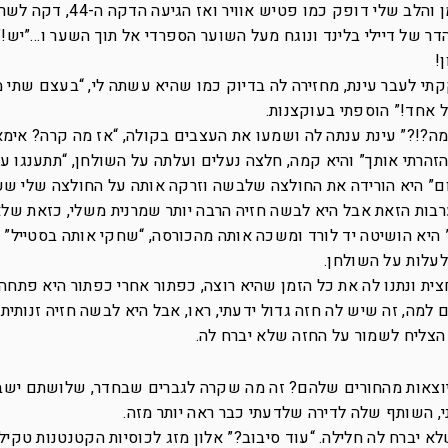
בדיוק עוזר לנו, עוד שתי דקות לתוספת הזמן והלב שלי דופק כמו פטיש אוויר ואז 
הדר של דיילי בלינד ונוגח מעל השוער הספרדי אל תוך השער ו…”יש!”
!
תי לעבר עינת, מחזירה לה בדיוק כמו שהיא עשתה לי, “בעצם שתי מ
 אחד!” הוספתי בעוקצנות.
מה?!?” עינת ענתה לה ושמעו את העצבים בקולה, “אז מה קרה? אימאל
 הזהרתי אותך” והיא קמה, חלצה נעלים ועלתה על השולחן, “תתענגו ע
היום” היא הורידה את החולצה שלבשה וזרקה אותה על החולצה שלי ש
רבות הזאת אבל היא לבשה חזיה הרבה יותר שמרנית משלי, כזאת ש
 היא הושיטה יד לורד ומשכה אותה מהכורסה, “שחקי אותה בסטייל”
לעלות על השולחן.
חצית ונתנו לה את כל הזמן שהיא רוצה, כפתור אחרי כפתור היא פתחה
מה, זה שיש לה חזה גדול ידעתי, ראו, אבל היא לבשה חזיה זנותית
צליח לשמור על החזה שלא יברח לה.
יוצאות מהחורים שלהם? זה מה שקרה לגברים שבחדר, שלושתם ישב
י, השותף שלה לדירה שלדעתי כבר ראה יותר מזה.
א יברח לה חלילה. “עוד סיבוב?” אלון מזג לכוסיות הקטנטנות טקילה