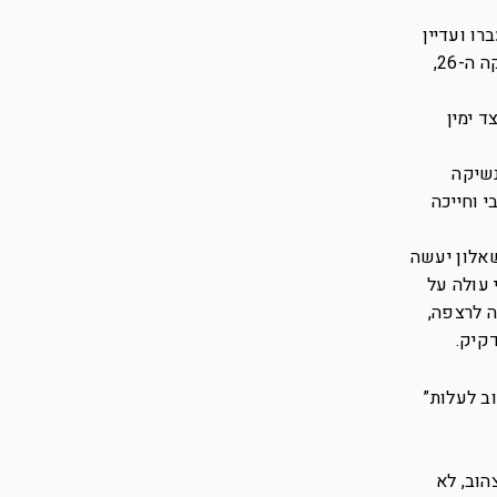
 אחד, מחייך. 25 דקות ראשונות עברו ועדיין
לא קרה כלום מבחינתנו, על המגרש הנבחרות התרוצצו בניסיון להבקיע גול ראשון אבל כלום, 0:0, ואז הגיעה הדקה ה-26,
ד ימין
נשיקה
 וחייכה
שאלון יעשה
 עולה על
ה לרצפה,
קיק.
וב לעלות”
דה-וריג קיבל כרטיס צהוב, לא