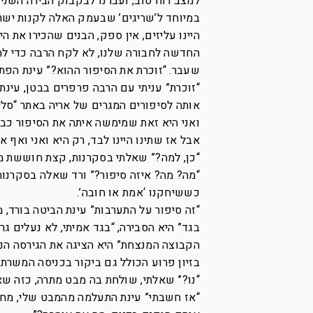
במיוחד ל’שריגים’ שבעמק האלה לקנות יש
היינו עליזים, אין ספק, הבנים שהכירו את ה
החדשה לחבורה שלנו, לא לקח הרבה כדי לת
שעבר. “זוכרת את הסיפור ההוא?” עינת הפת
“זוכרת” עניתי עם הרבה פרפרים בבטן, עינת
אותה לסיפורים המגרים של אריה באתר “סליז
ואני היא זאת שמימשה איתה את הסיפור כב
אבל אז שתינו היינו לבד, רק היא ואני ואף
“כן, למה?” שאלתי בסקרנות, קצת חוששת 
“מה? מה? איזה סיפור?” ורד שאלה בסקרנות 
כששיחקנו ‘אמת או חובה’.
“זה סיפור על התערבות” עינת הביטה בורד, 
בגד” היא הסבירה, “בגד אמיתי, לא נעלים 
הקבוצה המנצחת” היא הציגה את הגירסה הנש
בזיון פרוע הכולל גם ביקור בכניסה המשרתי
“נו?” שאלתי, שולחת בה מבט מתרה, כזה שא
“אז חשבתי” עינת התעלמה מהמבט שלי, מחיי