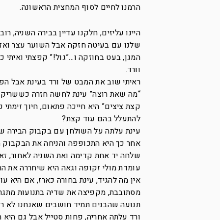
הרמנו לחיים לסוף המחצית הראשונה.
היינו עליזים, חלקנו עדיין בבירה השניה, ר
וורד.
ראיתי שוב את המבט של ורד בעינת אבל הפ
“מה שאת רוצה” עינת לחשה חזרה כששריקות ה
קצת ציצים” היא חייכה פתאום, חיוך זימתי 
להתעלל בהם עוד קצת?
עינת עלתה על השולחן עם בקבוק הבירה של
אחר כך היא התכופפה והניחה את הבקבוק ה
שלחה יד אחת קדימה ואת השניה לאחור, זא
עומדת מולי זקופה וגאה היא שיחררה את החז
אין מה להגיד, עינת בחורה כארז, אם היא ע
מסתובבת, מקפיצה את שדיה בתנועות מתגרו
תנועה שהבנים תמיד חושבים שאנחנו לא רו
ורד עלתה אחריה, פחות סטייל אבל גם הי