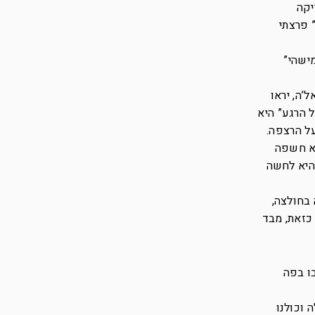
הגיעה הדקה ה-44, דקה לשריקה
 פרצתי
ישהי”
’ה, יראו
ל הרגע” היא
על הרצפה.
לא חשפה
 היא לחשה
 בחולצה,
 כזאת, מבד
ו בפה
 וכולנו