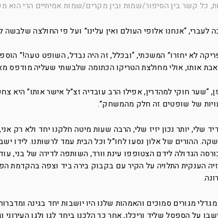
ת, כל קשר בין הסיפור/שמות ובין מקרים/שמות אמיתיים הרי הוא מק
ה לעברי, “אנחנו אלופי העולם ואין עלינו” ועל פי החולצה שלבשה 
ריקה לא יחזרו” המשכתי, “ובכלל, זה היה נבדל, השופט טעה!” הוספת
ואבת אותו, אולי מחולצת הטריקו הכתומה שלבשתי שעליה מודפס מא
זן, “שער חוקי למהדרין, אפילו הרב עובדיה זצ”ל אישר אותו” היא צח
עויות של שופטים זה חלק מהמשחק”.
יד שלי, יותר נכון יזיז שלי, הרבה שעות מיטה חלקנו יחד ולא רק אני,
. ההורים של אלון נסעו לחו”ל וכל הבית עמד לרשותנו. לידו ישב ד
ה הגדולה לידם הצטופפו עינת וורד, השותפה לדירה של בני, עוד יז
זיה הענקית התלויה על הקיר עם בקבוק בירה ביד וצפה בהקדמת הפ
ונה.
מגדלי מגורים סמוכים והאמהות שלנו היו יושבות יחד בגינה ומדברות
ו על הספסל שליד וריכלו, אחר כך הלכנו ביחד לגן ולגן העירוני וג