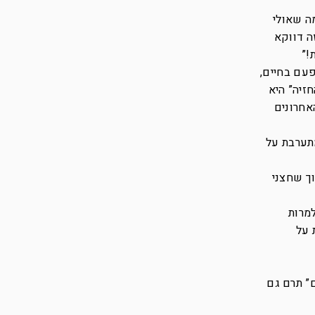
ה שאולי
 במיטה וזה דווקא
!”
פעם בחיים,
חזיה” היא
אחרונים
מתערבת על
וך שחצני
למרות
 על
ם” תרם גם