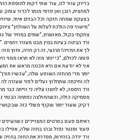
למחצית, רובן ואן פרסי מנתר לכדור עומק נ
בצעקת שמחה חזקה וכל הבנים איתי, שיוויון
“מישהי פה הולכת לעלות על השולחן” ציחקק
צחקתי בקול, מאושרת, “שתים במחיר של גול
ורד הביטה בעינת במין מבט מעורר רחמים. “
לך את החזיה! תרגעי, זה רק חזיה, וחוץ מזה
פנתה לכולם, “כי יותר מזה לא תראו ממני 
אני לא יודעת אם היא תכננה מראש את התע
יותר מדי מהחזה השופע שלה, “עכשיו תורך”
לה וחיכתה שתחלוץ נעלים לפני שעזרה לה 
ורד היססה, לא לחצנו עליה כי הייתה כבר מ
מסמיקה כולה, וכשהחולצה נפתחה הבנתי גם ל
דקיק שעוד יותר שקוף משלי כזה שבקושי ה
ראיתם פעם בסרטים המצויירים כשהעינים 
פעור וסנטר נפול ובהו בחזה שלה, אפילו בנ
ורד ירדה בזהירות, מסדרת את החזה בחזיה של