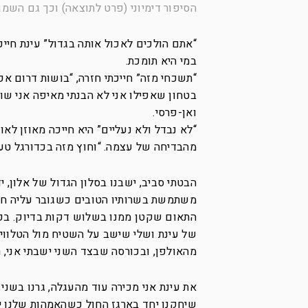
הסיפור דימיוני (פרט לתוצאה) וכך גם השמו
“אתם הולכים לאכול אותה בגדול” עינת חייכ
במי היא תומכת.
“תשכחי מזה” חייכתי חזרה, “בושות דרום אפ
בטחון שאפילו אני לא הבנתי מאיפה אני ש
ואן-פרסי.
“לא נבדל ולא נעליים” היא חייכה מאוזן לאו
מהבדיחה של עצמה. “וחוץ מזה בכדורגל ט
הבטתי סביב, ישבנו בסלון הגדול של אלון, יד
משתמשת בשרותיו הטובים כשגובר עליה חשקה
התאום שקטן ממנו בשלוש דקות בדיוק. בכורס
של עינת ושלי שישב על השטיח מול הטלווי
מהאולפן, ובכורסה שבצד השני ישבתי אני, ר
את עינת אני מכירה עוד מהעגלה, גרנו בשני 
שיחקנו יחד בארגז החול כשהאמהות שלנו ישב