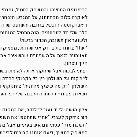
דיאגו קוסטה הוכשל ברחבה והשופט שרק 
הלב שלי ירד לתחתונים. הנה מתחיל המנחוס,
ולשוער אין תשובה, הכדור ברשת!
“יש!!” צווחו כולם ורק אני שתקתי, מסמיקה, 
תאוותנית כזאת על השפתיים שהשאירה את ור
חיוך ניצחון.
רציתי לבכות אבל שיחקתי אותה לא מתרגשת,
לי מקום על השולחן בין כל בקבוקי הבירה ו
השולחן, “רק מה שיציץ מהחזיה” ציחקקתי ו
נשארת עם חזית התחרה הלבנה שלי וכל העינ
אלון הושיט לי יד ועזר לי לרדת, את המקום ש
דור ציחקק לעברי, “אחרי שתחטפו את השני”
“תשכח מזה” עניתי עם אש בעיניים אבל בתו