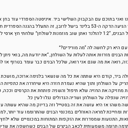
ובנו ואני בתוכם עם הבקבוק השלישי ביד. איניסטה הספרדי עוד בחן 
שלנו עם בעיטה חזקה אבל השוער עצר ואז הגיעה הדקה ה-53 בלינד בישל לרובן, זה התעלל בהגנה 
המגן, בעט בחוזקה ו…”גול!” קפצתי ואיתי כל הבנים, “1:2 להולנד ואתן שוב מוזמנות לשולחן” שלחתי חץ
עם היא רק לחשה לה “מה מורידים?”
בנים מזרזות אותה לעלות על השולחן, “את יודעת מה, בואי ניתן ל
כזה, רואה את מה שגם אני רואה, שלכל הבנים כבר עומד בטרוף אז ל
ה ביד, קודם היא שתתה את כל מה שנשאר בלגימה ארוכה, מושכת ע
ריק על השולחן ותוך שהיא נעמדת חזרה היא שיחררה את כתפיות הח
ת מחזיקה את החזיה שלא תיפול והשניה פותחת את הקרסים וככה, 
יה שנפלה על השולחן ושדיה הגדולים נגלו לעין כל.
ושה משהו אז היא עושה את זה בסטייל וזה בדיוק מה שהיא עשתה עכ
ת ומחייכת למראה האוהלים במכנסי הבנים שהתרוממו עוד יותר, למ
אות, התנועות שמסדרות את הזקפות המתוחות במכנסיים שלא ילחץ 
א תרמה תרומה משמעותית לכאב הביצים של הבנים כשחשפה את שדיה