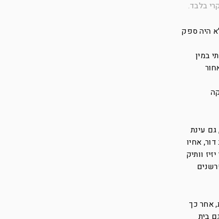
רי בלבד.
לא היה ספק
י במין
חור
קה
 גם עינת
ור, אחיו
יז וותיק
רשנים
, אחר כך
ם בית