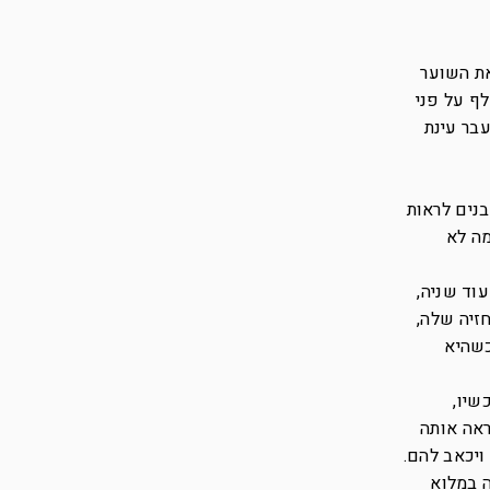
את השוער
הספרדית חלף על פני
 ארסי לעבר עינת
בנים לראות
מה לא
וד שניה,
זיה שלה,
כשהיא
שיו,
ראה אותה
ויכאב להם.
 במלוא