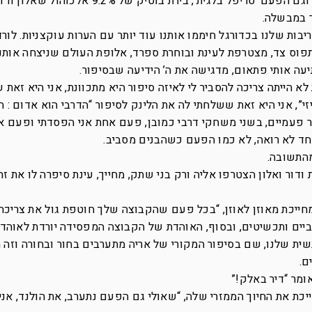
למצב רוח טוב, ועברנו לבקבוק הבירה השני וגם הפעם ‘טריפל בלגית’, בירת בוטיק של 2%
ר במבשלה.
יריבות שלנו בכדורגל חיממו אותנו עוד יותר עם הערות עוקצניות. לו
פוס צד, מצטרפת לעינת ובוחרת ספרד, אלופת העולם שניצחה אותנ
יעה אותי פתאום, מדגישה את ה’ הידיעה שבסיפור.
 לא הייתה צריכה להסביר לי לאיזה סיפור היא מתכוונת, אני היא זא
י”, אני היא זאת ששלחתי לה את הלינק לסיפור “הדרבי הוא אדום : ה
ר פעמיים, בשני משחקי דרבי כמובן, פעם אחת אני הפסדתי ופעם א
 אחד לא רואה, לא כמו הפעם כשהבנים מסביב.
מהתשובה.
ודור ואלון הצטרפו אליה ורק בני שתק, מחייך, עינת סיפרה לו את ז
מחייכת מאוזן לאוזן, “בכל פעם שהקבוצה שלך חוטפת גול את צריכה 
גרביים ותכשיטים, ובסוף, האוהדת של הקבוצה המפסידה יורדת לאוהד
ית שלנו, שם בסיפור המקורי של אריה מתערבים בחור ובחורה וזה 
ם.
ומר “דיר באלק!”
כת את החיוך הממזרי שלה, “שאולי גם הפעם נתערב, את הולנד, אני