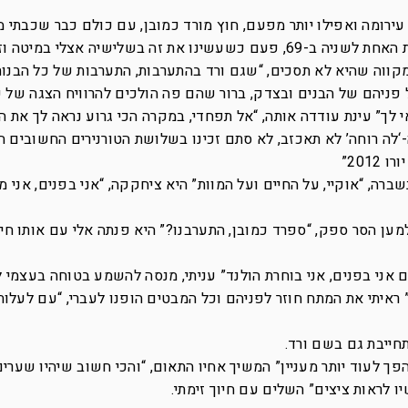
עירומה ואפילו יותר מפעם, חוץ מורד כמובן, עם כולם כבר שכבתי מ
מקל קצת, אלון גם ראה את עינת ואותי יורדת האחת לשניה ב-69, פעם כשעשינו את זה בשלישיה אצלי
 מקווה שהיא לא תסכים, “שגם ורד בהתערבות, התערבות של כל הבנות
 פניהם של הבנים ובצדק, ברור שהם פה הולכים להרוויח הצגה של 
אי לך” עינת עודדה אותה, “אל תפחדי, במקרה הכי גרוע נראה לך את ה
‘לה רוחה’ לא תאכזב, לא סתם זכינו בשלושת הטורנירים החשובים ה
ברה, “אוקיי, על החיים ועל המוות” היא ציחקקה, “אני בפנים, אני 
למען הסר ספק, “ספרד כמובן, התערבנו?” היא פנתה אלי עם אותו חי
 אני בפנים, אני בוחרת הולנד” עניתי, מנסה להשמע בטוחה בעצמי 
 ראיתי את המתח חוזר לפניהם וכל המבטים הופנו לעברי, “עם לעלות
תחייבת גם בשם ורד.
הפך לעוד יותר מעניין” המשיך אחיו התאום, “והכי חשוב שיהיו שערי
ו לראות ציצים” השלים עם חיוך זימתי.