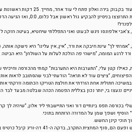
ההימנונים הסתיימו והמשחק התחיל, גמרתי עוד בקבוק בירה ואלון פתח לי עוד
לפנדל!
 צ’אבי אלפונסו ניגש לבעוט ואני התפללתי שיחטיא, בעיטה חזקה לצ
“אמרתי לך” עינת חיבקה את ורד, “אין, אין עלינו” היא נישקה אותה, 
ד לרגע המומה, “מישהי פה הולכת לעלות על השולחן” היא הביטה בי
 כאילו קטן עלי, “התערבות היא התערבות” קמתי מהכורסה וחיכיתי 
הפיצוחים, “ציצים עוד לא תראה” הודעתי לבני שהסתובב לראות אותי
במשיכה חתולית אחת הורדתי את חולצת הטריקו הכתומה וזרקתי אות
יים ננעצו בי, יותר נכון בצללית הפטמה הכהה שבלטה מבעד לבד הד
לי בכורסה תפס בינתיים דור ואני התיישבתי ליד אלון, “שיהיה לך קר
 הוסיף ושפך שמן על המדורה הרותחת בתוכי.
ך תוכי קינן החשש.
המשחק המשיך, פעם אנחנו קרובים לכיבוש ופעם הם, סוף המחצית התקרב, בדקה ה-41 