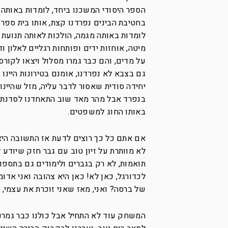
הספר היסודי המשכנו ביחד, לומדות באותה כ
בחטיבת הבינים נפרדנו קצת, אותו בית ספר 
לומדות באותה מגמה, הולכות לאותה תנועת נ
מיטה, אוחזות ידים ופותחות רגליים לאלון ו
על מדים, והם כבר גמרו מסלול ויצאו לקורס
גם בצבא לא נפרדנו, אומנם בטירונות היינו
יחידה סודית שאסור לדבר עליה, מזל שהיינו 
בנפרד אבל מהר מאד שוב התאחדנו לסדנת וי
באותו החוג למשפטים.
אם אתם כל כך רוצים לדעת אז התשובה היא
לא מוותרת על זיון טוב עם גבר חזק שיודע 
תואמות, לא רק בגברים ולימודים גם בתספו
לכדורגל, כאן לא! כאן היא צהובה ואני אדומ
של ברסה? ואני, מאז שאני זוכרת את עצמי, 
המשחק עוד לא התחיל אבל כולנו כבר גמרנו 