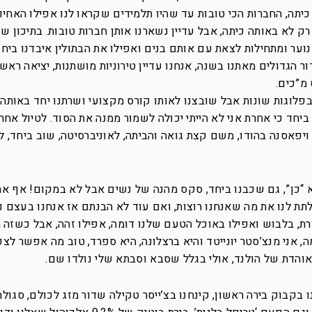
יתה, החברות הכי טובות עד שהיו תלמידים שקראו לנו אפילו האחיות
רק לא באותה כיתה, אבל עדיין נשארנו אותן חברות טובות. בתיכון ש
וער ומתחילות לצאת עם אותם בנים ואפילו את הבתולין איבדנו ביחד
דור הגדולים מאתנו בשנה, אנחנו עדיין טירוניות מושתנות, יציאה ראש
 מ”כים.
 בפלוגות שונות אבל שובצנו לאותו קורס מקצועי ושרתנו יחד באותה 
ביחד כי אחרת אני לא הייתי יכולה לשמור ממנה את הסוד. לטיול אחרי
פאסנה בהודו, משם קצת גואה והביתה, לאוניברסיטה, שוב ביחד, ל
 “כן”, גם שכבנו ביחד, סקס מהנה של נשים אבל לא במקום! אף א
לתת לנו את מה שאנחנו רוצות, ואם עוד לא הבנתם אז אנחנו בעצם 
רת, בלבוש ואפילו באוכל הטעם שלנו דומה, אפילו זהה, אבל כשזה 
ה, אני מנצ’סטר יונייטד והיא ברצלונה, היא ספרד, טוב מה אפשר לצ
אוהדת של הולנד, אולי בגלל שסבא וסבתא שלי נולדו שם.
בקבוק בירה ראשון, קינחנו בצ’ייסר טקילה שדור מזג לכולם, סגולה