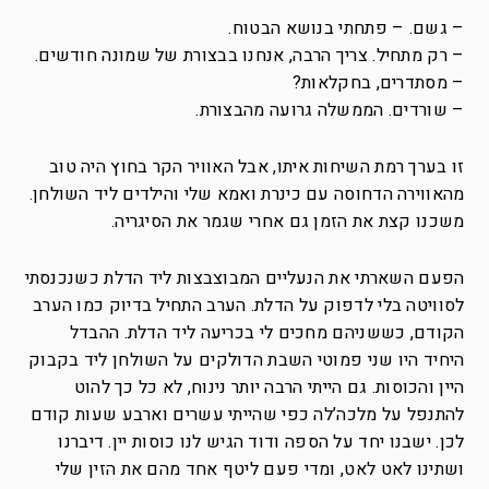
– גשם. – פתחתי בנושא הבטוח.
– רק מתחיל. צריך הרבה, אנחנו בבצורת של שמונה חודשים.
– מסתדרים, בחקלאות?
– שורדים. הממשלה גרועה מהבצורת.
זו בערך רמת השיחות איתו, אבל האוויר הקר בחוץ היה טוב
מהאווירה הדחוסה עם כינרת ואמא שלי והילדים ליד השולחן.
משכנו קצת את הזמן גם אחרי שגמר את הסיגריה.
הפעם השארתי את הנעליים המבוצבצות ליד הדלת כשנכנסתי
לסוויטה בלי לדפוק על הדלת. הערב התחיל בדיוק כמו הערב
הקודם, כששניהם מחכים לי בכריעה ליד הדלת. ההבדל
היחיד היו שני פמוטי השבת הדולקים על השולחן ליד בקבוק
היין והכוסות. גם הייתי הרבה יותר נינוח, לא כל כך להוט
להתנפל על מלכה’לה כפי שהייתי עשרים וארבע שעות קודם
לכן. ישבנו יחד על הספה ודוד הגיש לנו כוסות יין. דיברנו
ושתינו לאט לאט, ומדי פעם ליטף אחד מהם את הזין שלי