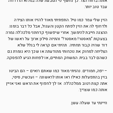
אותה ברווח הצר. כך נחשף פי הטבעת שלה במלוא הדרו וזה
עבד טוב יותר.
הזין שלי עמד כמו טיל. התפתיתי מאוד להזיז אותו הצידה
ולדחוף לה את הזין לפתח הקטן והעגול, אבל כל דבר בזמנו.
ההצגה חייבת להימשך. אחרי שיפשוף קדחתני מלכה’לה גמרה
בצעקות “מאסטר! מאסטר!” והתיזה סילון ארוך על ראשו של
דוד שהיה קבור תחתיה. תהיתי אם קראה לי בגלל שלא
הצליחה למחוק את נוכחותי מתודעתה או שכך היא גומרת גם
כשהם לבד בבית. המשחק הסתיים, או לפחות הגיע להפסקה.
– יפה, חמודים. נהניתי מאוד כמו שאתם רואים – הם הביטו
בזין בהתפעלות כאילו ראו אותו לראשונה – ועכשיו, סיסי,
אתה קצת רטוב ממלכה’לה אז לך לחפוף את הראש ואני אזיין
אותה כמו שצריך.
וזיינתי עד שעלה עשן.