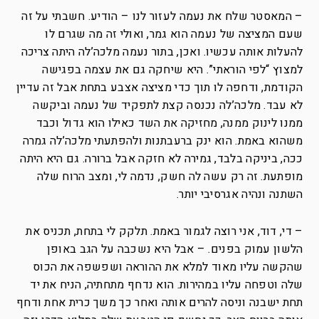
– המאסטר שלח את נעמה לעזור לנו – הודיע. חשבתי על זה
שעם המציצה של נעמה הוא גמר, ואולי זה מה שגרם לו
להעלות אותה עכשיו. ואכן, בתור נעמה מלכה’לה היתה צריכה
למצוץ “לפי הוראתי”. היא שיחקה גם את עצמה בפגישה
הקודמת, ודחפה לו תוך כדי מציצה אצבע בתחת אבל זה עדיין
לא עבד. מלכה’לה נכנסה קצת לתפקיד של נעמה וביקשה
ממנו לינוק ממנה, מחזיקה את השד כאילו הוא גדול וכבד
משהוא באמת. הוא ינק ברעבתנות ולהפתעתי מלכה’לה גמרה
ככה, ביניקה בלבד, גמירה לא חזקה אבל ברורה. גם היא היתה
מופתעת. זה רק עשה לה חשק, נדמה לי, ומצב הרוח שלה
השתנה ונהיה אגרסיבי יותר.
– די, דוד, אני רוצה לגמור באמת. תלקק לי בתחת, תכניס את
הלשון עמוק בפנים. – אבל היא נשכבה על הגב באופן
שהקשה עליו מאוד למלא את ההוראה ושפשפה את הכוס
שלה וטפחה עליו במהירות. הוא נדחף מתחתיה, הניח את יד
תחת ישבנה וניסה להרים אותה ואחר כך משך כרית אחת ודחף