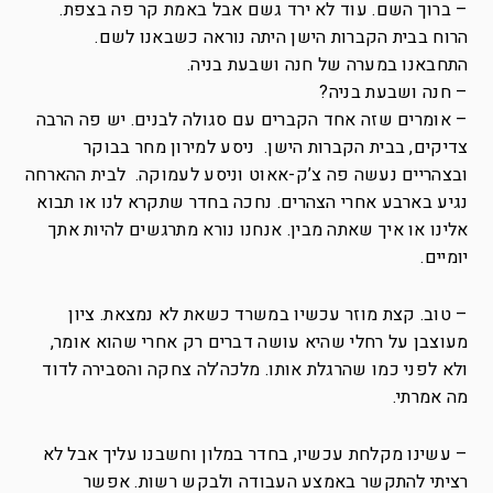
– ברוך השם. עוד לא ירד גשם אבל באמת קר פה בצפת.
הרוח בבית הקברות הישן היתה נוראה כשבאנו לשם.
התחבאנו במערה של חנה ושבעת בניה.
– חנה ושבעת בניה?
– אומרים שזה אחד הקברים עם סגולה לבנים. יש פה הרבה
צדיקים, בבית הקברות הישן. ניסע למירון מחר בבוקר
ובצהריים נעשה פה צ’ק-אאוט וניסע לעמוקה. לבית ההארחה
נגיע בארבע אחרי הצהרים. נחכה בחדר שתקרא לנו או תבוא
אלינו או איך שאתה מבין. אנחנו נורא מתרגשים להיות אתך
יומיים.
– טוב. קצת מוזר עכשיו במשרד כשאת לא נמצאת. ציון
מעוצבן על רחלי שהיא עושה דברים רק אחרי שהוא אומר,
ולא לפני כמו שהרגלת אותו. מלכה’לה צחקה והסבירה לדוד
מה אמרתי.
– עשינו מקלחת עכשיו, בחדר במלון וחשבנו עליך אבל לא
רציתי להתקשר באמצע העבודה ולבקש רשות. אפשר