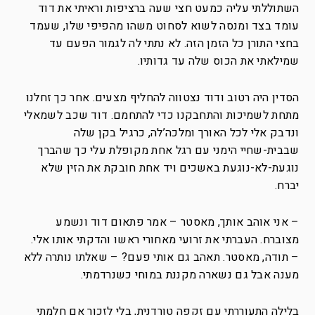
השתוללתי עליה כמעט חצי שעה ברציפות וראיתי את דוד
עומד בצד ומנסה לשוא לסחוט משהו מהפיפי שלו, שעמד
בחצי התורן כל הזמן הזה. לא נתתי לה לגמור הפעם עד
שמילאתי את הכוס שלה עד גדותיו.
הסדין היה רטוב ודוד נצטווה להחליף מצעים. אחר כך זחלנו
מתחת לשמיכות והתחבקנו כדי להתחמם. דוד שכב לשמאלי
ונדבק אלי לכל האורך ומלכה’לה, כרגיל בקן שלה
שבבית-שחיי הימני עם רגל אחת מקופלת עלי כך שהברך
נוגעת-לא-נוגעת באשכים ויד אחת חובקת את הזין שלא
יברח.
– אני אוהב אותך, מאסטר – אמר פתאום דוד ונשמע
מצוברח. העברתי את זרועי מאחורי ראשו והדקתי אותו אלי.
– תודה, מאסטר. תאהב גם אותי פעם? – שאלתו נותרה ללא
מענה אבל גם נשארה מקננת במוחי כשנרדמתי.
בלילה התעוררתי עם זקפה טורדנית, בלי לזכור אם חלמתי