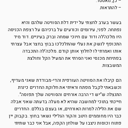
– כן, מאסטר.
– להתראות.
בעשר בערב לחצתי על ידית דלת הסוויטה שלהם והיא
נפתחה. לפני, עירומים וכורעים על ברכיהם על רצפת הכניסה
היו מלכה’לה ודוד עם חיוכי שמחה וברק בעיניים. דוד מיד
התכופף לנשק את נעלי שהתלכלכו בבוץ בחצר אבל עצרתי
אותו ואמרתי לו לחלוץ אותן קודם. מלכה’לה התכבדה
בפתיחת מכנסי ואני הסרתי את המעיל הקל וחולצת
המשבצות.
הם קיבלו את הסוויטה העורפית והדי-מבודדת שאני מעדיף,
וכשבאתי לקבל מפתח וראיתי את חלוקת החדרים כינרת
התנצלה ש”יש די הרבה אורחים והסוויטה שלך תפוסה”.
חייכתי בתוכי למחשבה שהיא לא מעלה בדעתה שאני אבלה
שם את הלילה למרות האורחים, או בעצם בגללם. החדרים
כבר היו מחוממים היטב והקור הגלילי נשאר בחוץ. בקבוק יין
פתוח וכוסות ניצבו על שולחן הקפה, אבל אני כבר שתיתי