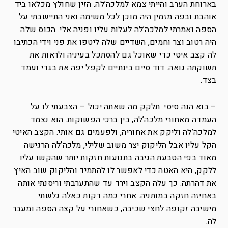
בארוחת הערב והייתי צמא למלכה’לה. הזין שחולץ מכלאו ביד
אוהבת ובפה מזמין היה מוכן לכל משימה ואני התיישבתי על
הספה ואמרתי למלכה’לה לעלות עליו ופניה אלי. הכוס שלה
היה רטוב וצר וחמים, השדיים שלה ליטפו את פני וידי הכתיבו
לה קצב איטי כדי שאוכל גם להסתכל בעיניה ולראות את
תשוקתה גואה. דוד סיים בינתיים לקפל יפה את בגדי ועמד
בצד.
– בוא הנה סיסי. תלקק מה שאתה יכול – הצבעתי לו על
העמדה מאחורי מלכה’לה, בין ברכי הפשוקות. הוא נצמד
למלכה’לה וליקק את אחוריה, ולפעמים גם אותי. הקצב האיטי
הקל עליו אבל הליקוק יצר משוב שלילי, מלכה’לה הרגישה
מאוד בפי הטבעת הגיבה בתנועות חזקות יותר שהקשו עליו
ללקק, היא האטה כדי לאפשר לו להתמיד והליקוק שוב האיץ
את דהרתה. כך עלה הקצב וירד עד שהתערבתי וריסנתי אותה
באחיזה חזקה במותניה. אחרי כמה דקות כאלה גלשתי
מישיבה זקופה לחצי שכיבה, כשאחורי על קצה הספה ומעבר
לה.