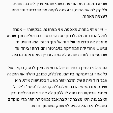
שהיא מוכנה, היא הודיעה בשמי שהוא צריך לשכב תחתיה
וללקק לה את הכוס, ובעצמה לקחה את הויברטור והכניסה
לעצמה מאחור.
– זיין אותי בתחת, מאסטר, אני מתחננת, בבקשה! – אמרה
לחלל החדר והחלה לדחוף את הויברטור בברוטליות תוך שהיא
מועכת את פרצופו של דוד אל תוך הכוס. הוא הושיט יד
וגישש אחרי ידה המחזיקה בויברטור והם דחפו ביחד עד
שהתעייפו. למרות שהיא לא גמרה עדיין היא נראתה מרוצה.
הסתכלתי בעניין בבחירות שלהם איפה ואיך לגעת, בקצב של
כל אחד ובדינמיקה ביניהם. מלכ’לה, כמובן, ניהלה את ההצגה
אבל דוד היה פעיל הרבה יותר מאשר בפגישות איתי. הוא
שיחק עם הפיפי הרבה ומלכה’לה קראה לו “סיסי” ו”ילדה”
ואחרי שביקש גם נתנה לו ללקק לה את כפות הרגליים ובין
האצבעות. היא מצצה לו קצת אבל נמאס לה יותר מדי מוקדם
בשבילו. אז הוא הכניס למשחק משתתף חדש.