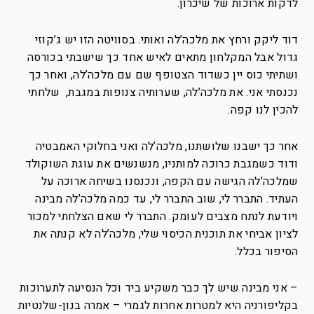
לדקות ארוכות של שיכרון.
דוד ליקק ורחץ את מלכה’לה ואותי. בסוויטה הזו יש ג’קוזי
גדול אבל המקלחון מתאים לאיש אחד כך שישבתי בכורסה
ושתיתי כוס יין כשדוד הצטופף שם עם מלכה’לה, ואחר כך
נכנסתי אני. את מלכה’לה, שערותיה צנופות במגבת, שלחתי
להכין לנו קפה.
אחר כך ישבנו שלושתנו, מלכה’לה ואני בחלוקי האמבטיה
ודוד כשמגבת כרוכה למותניו, מנשנשים את עוגת השוקולד
שמלכה’לה הגישה עם הקפה, ונכנסנו בשיחה ארוכה על
העתיד. התברר לי, שוב התברר לי, עד כמה מלכה’לה מבינה
ויודעת לנתח מצבים לעומק. התברר לי שאם הצלחתי למכור
לציון אביחי את תוכנית הכיסוי שלי, מלכה’לה לא קנתה את
הסיפור בכלל.
– אני מבינה שיש לך כבר משקיע ביד וכל הנסיעה לתערוכות
בקליפורניה היא למטרות אחרות לגמרי – אמרה בנון-שלנטיות