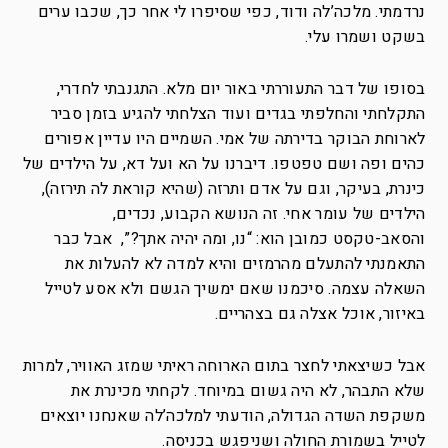
נרדמתי. מלכה’לה ודוד, כפי שסיפרו לי אחר כך, שכבו ערים
בשקט ושמרו עלי.
בסופו של דבר התעוררתי באור יום מלא. התגנבתי לחדרי,
התקלחתי והחלפתי בגדים ועוד הצלחתי להגיע בזמן סביר
לארוחת הבוקר בדירתה של אמי. השמיים היו עדיין אפורים
כהים ופה ושם טפטפו. דיברנו על הא ועל דא, על הילדים של
כינרת, בעיקר, וגם על אדם ותרזה (שהיא קוראת לה תירזה),
הילדים של עומר אחי. זה הנושא הקבוע, נכדים,
והסאב-טקסט כמובן הוא: “נו, ומה יהיה אתך?”, אבל כבר
התאמנתי להתעלם מהרמזים והיא למדה לא להעלות את
השאלה עצמה. סיכמנו שאם ימשיך הגשם ולא אסע לטייל
באיזור, אוכל אצלה גם בצהריים.
אבל כשיצאתי לחצר בתום הארוחה ראיתי שמזג האוויר, למרות
שלא התבהר, לא היה גשום במיוחד. לקחתי מכינרת את
משקפת השדה הגדולה, הודעתי למלכה’לה שאנחנו יוצאים
לטייל בשמורת החולה ושניפגש בכניסה.