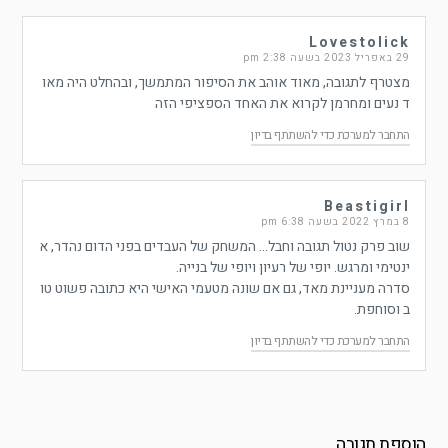
Lovestolick
29 באפריל 2023 בשעה 2:38 pm
מצטרף לתגובה, מאוד אוהב את הסיפור המתמשך, ובהחלט היה מאו
ד נעים ומחרמן לקרוא את האחד הספציפי הזה
התחבר למערכת כדי להשתתף בדיון
Beastigirl
8 במרץ 2022 בשעה 6:38 pm
שוב פרק נטול תגובה וחבל… המשחק של העבדים בפני הדום נהדר, א
ינטימי ומרגש. יופי של רעיון ויופי של בנייה.
סדרה מעניינת מאד, גם אם שונה מטעמי האישי היא כתובה פשוט טו
ב וסוחפת.
התחבר למערכת כדי להשתתף בדיון
הוספת תגובה