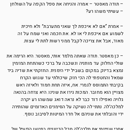
– תודה מאסטר – אמרה והניחה את ספל הקפה על השולחן
– עשיתי משהו רע?
– אמרת “אם לא איכפת לך שאני מתערבת” ולא חיכית
לשמוע אם איכפת לי או לא. את חכמה ואני שמח על זה
מאוד, אבל את צריכה לקבל ממני רשות לתת לי עצות.
– כן מאסטר. תודה שאתה מלמד אותי, מאסטר. היא הרימה את
שולי החלוק עד מותניה ונשכבה על ברכי כשהתחת המזמין
נמצא בדיוק במקום בשביל ידי הימנית. החזקתי את שדיה ביד
שמאל והחטפתי לה הכי חזק שיכולתי עד שגוש הקרח
בקיבתי התמוסס לגמרי. אח, איזה תחת חמוד ולאיזה ראש
מצויין הוא מחובר. המכות גירו את שנינו. היא צרחה בהנאה
גלויה ואפילו דוד כבר לא נראה דואג שמשהו רע יקרה
למלכה’לה. נתתי לה נשיקה על הסימנים האדומים שהותירה
ידי והובלתי את שניהם אל חדר המיטות לסיבוב נוסף.
אחרי שזיינתי את מלכה’לה מכל הכיוונים בסיועו הפעיל של