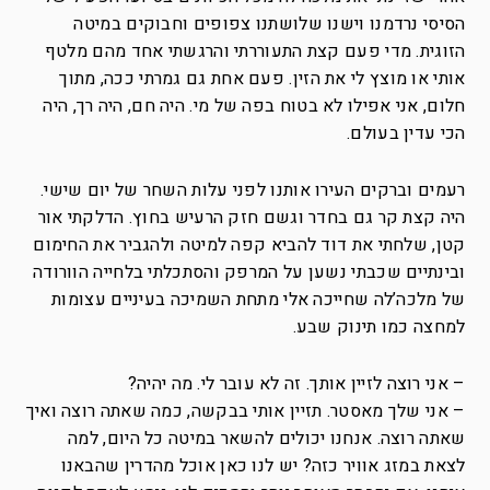
הסיסי נרדמנו וישנו שלושתנו צפופים וחבוקים במיטה
הזוגית. מדי פעם קצת התעוררתי והרגשתי אחד מהם מלטף
אותי או מוצץ לי את הזין. פעם אחת גם גמרתי ככה, מתוך
חלום, אני אפילו לא בטוח בפה של מי. היה חם, היה רך, היה
הכי עדין בעולם.
רעמים וברקים העירו אותנו לפני עלות השחר של יום שישי.
היה קצת קר גם בחדר וגשם חזק הרעיש בחוץ. הדלקתי אור
קטן, שלחתי את דוד להביא קפה למיטה ולהגביר את החימום
ובינתיים שכבתי נשען על המרפק והסתכלתי בלחייה הוורודה
של מלכה’לה שחייכה אלי מתחת השמיכה בעיניים עצומות
למחצה כמו תינוק שבע.
– אני רוצה לזיין אותך. זה לא עובר לי. מה יהיה?
– אני שלך מאסטר. תזיין אותי בבקשה, כמה שאתה רוצה ואיך
שאתה רוצה. אנחנו יכולים להשאר במיטה כל היום, למה
לצאת במזג אוויר כזה? יש לנו כאן אוכל מהדרין שהבאנו