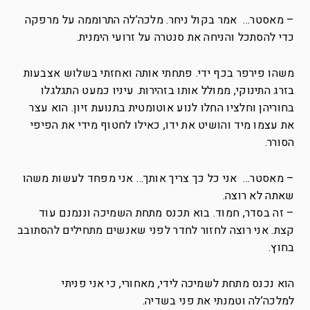
– מאסטר… אמר בקול ניחר. מלכה’לה התרוממה על מרפקה
כדי להסתכל והניחה את סנטרה על זרועי הימנית.
משהו פירפר בכף ידי. פתחתי אותה ואחזתי בשלוש אצבעות
בזרג התינוקי, ממולל אותו בזהירות. עיניו כמעט התגלגלו
בחוריהן וחלציו החלו לנוע אוטומטית בתנועת זיון. הוא עצר
את עצמו מיד והושיט את ידו, כאילו לחטוף מידי את הפיפי
הסורר.
– מאסטר… אני כל כך צריך אותך… אני מפחד לעשות משהו
שאתה לא רוצה.
– זה בסדר, חמוד. בוא תכנס מתחת השמיכה וננמנם עוד
קצת. אני רוצה לחזור לחדר לפני שאנשים מתחילים להסתובב
בחוץ.
הוא נכנס מתחת לשמיכה לידי, מאחורי, כי אני פניתי
למלכה’לה וטמנתי את פני בשדיה.