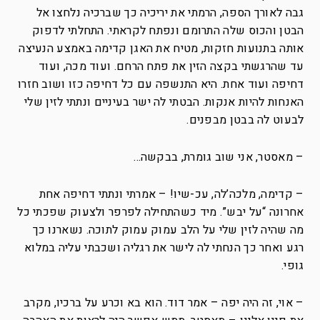
גבה לאורך הספה, הרמתי את יריכיה כך שברכיה נלחצו אל
הבטן והכוס שלה התרומם ונפתח לקראתי. התחלתי לדפוק
אותה בתנועות חזקות, מטיח את האגן קדימה באמצע הנעיצה
עד שהרגשתי בקצה הזין את פתח הרחם. ועוד מכה, ועוד
דחיפה ועוד אחת. היא התנשפה עם כל דחיפה כזו ושוב חזרו
האנחות להיות אנקות. הבטתי לה ישר בעיניים ונתתי לזין שלי
לבעוט לה בבטן מבפנים.
– מאסטר, אני שוב גומרת, בבקשה…
– קדימה, מלכה’לה, עכ-שיו! – אמרתי ונתתי דחיפה אחת
אחרונה “על יבש”. מיד כשהתחילה לפרפר ולצעוק שפכתי כל
מה שהיה לזין שלי על הלב עמוק עמוק לתוכה. נשארנו כך
רגע ואחר כך הנחתי לה לישר את רגליה ושכבתי עליה במלוא
גופי.
– אוי, זה היה יפה – אמר דוד. הוא בא וכרע על ברכיו, מקרב