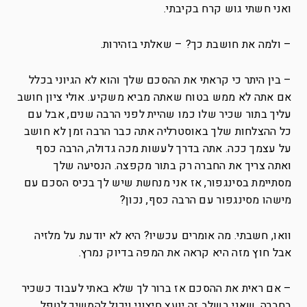
ואני חשתי גוש קרח בקיבתי.
– ולמה את חושבת כך? – שאלתי בזהירות.
– בין היתר כי קראתי את ההסכם שלך והוא לא הגיוני בכלל
אם אתה לא ממש בטוח שאתה מביא משקיע. אולי ציון חושב
עליך בתור שכיר שלו כמו שהיית לפני הרבה שנים, אבל עם
כל ההצלחות שלך באוסטרליה אתה כבר הרבה זמן לא חושב
על עצמך ככה. אתה בדרך לעשות מכה גדולה, הרבה כסף
ואתה צריך את החברה רק בתור מקפצה. הנסיעה שלך
מסתיימת בסינגפור, אז אני מנחשת שיש לך בכיס הסכם עם
מישהו מסינגפור עם הרבה כסף, נכון?
וואו, חשבתי. מה אומרים עכשיו? היא לא יודעת על מלזיה
אבל חוץ מזה היא קראה את המפה בדיוק נמרץ.
– אם ראית את ההסכם אז ברור לך שלא באתי לעבוד כשכיר
בחברה, שאני בשלב זה יועץ חיצוני ויכול להמשיך לטפל