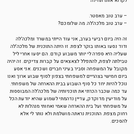
לקרוא אותו תחילה
– ערב טוב מאסטר.
– ערב טוב מלכה’לה. מה שלומכם?
זה היה ביום רביעי בערב, אני עוד הייתי במשרד ומלכה’לה
ודוד נסעו באותו בוקר לצפת. זו היתה התוכנית של מלכה’לה
שעליה היא ספרה לי יותר משבוע קודם. הם יסעו אחרי ליל
טבילתה לצפת, להתפלל לצאצאים על קברות צדיקים. זה יהיה
מקובל על המשפחה וסביר בעיני חברים ושכנים. אני אסע
ביום חמישי בצהריים למשפחתי בצפון לסוף שבוע ארוך ואנו
נוכל להיות יחד כל סוף השבוע בבית ההארחה של משפחתי.
עד כמה שכבר הכרתי את תוכניותיה של מלכה’לה המבוססות
על מודיעין מדוקדק, עדיין נדהמתי לשמוע שהיא יודעת הכל
על משפחתי ועל בית ההארחה שאמי ואחותי מנהלות לא
רחוק מצפת. התוכנית נראתה מושלמת ולא נותר לי אלא
להסכים.