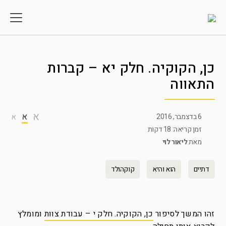
כן, הקוקיה. חלק יא – קברות
התאווה
א
א
6 בדצמבר, 2016
א
זמן קריאה: 18 דקות
מאת
ליאור לוי
דתיים
הוא והיא
קוקהולד
זהו המשך לסיפור
כן, הקוקיה. חלק י – עבודת צוות
ומומלץ