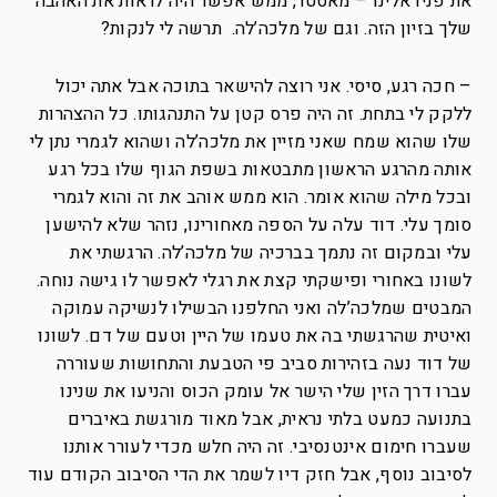
את פניו אלינו – מאסטר, ממש אפשר היה לראות את האהבה
שלך בזיון הזה. וגם של מלכה’לה. תרשה לי לנקות?
– חכה רגע, סיסי. אני רוצה להישאר בתוכה אבל אתה יכול
ללקק לי בתחת. זה היה פרס קטן על התנהגותו. כל ההצהרות
שלו שהוא שמח שאני מזיין את מלכה’לה ושהוא לגמרי נתן לי
אותה מהרגע הראשון מתבטאות בשפת הגוף שלו בכל רגע
ובכל מילה שהוא אומר. הוא ממש אוהב את זה והוא לגמרי
סומך עלי. דוד עלה על הספה מאחורינו, נזהר שלא להישען
עלי ובמקום זה נתמך בברכיה של מלכה’לה. הרגשתי את
לשונו באחורי ופישקתי קצת את רגלי לאפשר לו גישה נוחה.
המבטים שמלכה’לה ואני החלפנו הבשילו לנשיקה עמוקה
ואיטית שהרגשתי בה את טעמו של היין וטעם של דם. לשונו
של דוד נעה בזהירות סביב פי הטבעת והתחושות שעוררה
עברו דרך הזין שלי הישר אל עומק הכוס והניעו את שנינו
בתנועה כמעט בלתי נראית, אבל מאוד מורגשת באיברים
שעברו חימום אינטנסיבי. זה היה חלש מכדי לעורר אותנו
לסיבוב נוסף, אבל חזק דיו לשמר את הדי הסיבוב הקודם עוד