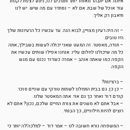
איתנו. אם יתבהר מאוחר יותר ותסכים לנו, ניסע לצפת לקנות
עוד אוכל של שבת. אם לא – נסתדר עם מה שיש. יש לנו
תיאבון רק אליך.
– זה היה רעיון מצויין, לבוא הנה. עד עכשיו כל הרעיונות שלך
היו טובים.
– תודה, מאסטר. זה המעט שאני יכולה לעשות בשבילך, אתה
כל מה שיכולנו לחלום עליו. אנחנו אפילו שותים עכשיו את
הקפה כמו שאתה אוהב – אמרה כשדוד נכנס עם מגש
הקפה.
– ברצינות?
– כן כן. גם בבית התחלנו לשתות טורקי עם שניים סוכר.
קודם דוד ואחר כך גם אני. אתה המאסטר שלנו.
– אבל אתם לא משנים את צורת החיים שלכם, נכון? אתם לא
רוצים להיות חילוניים, כך הבנתי.
– המשפחה נורא חשובה לנו – אמר דוד – למלכה’לה יותר כי