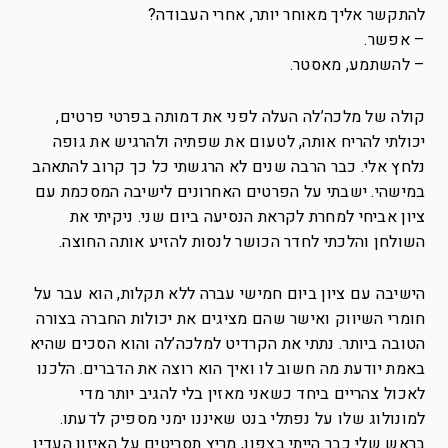
להתקשר אליך מאוחר יותר, אחרי העבודה?
– אפשר.
– להשתמע, מאסטר.
קולה של מלכה’לה העלה לפני את דמותה בפרטי פרטים,
יכולתי להריח אותה, לטעום את שפתיה ולהרגיש את גופה
נלחץ אלי. כבר הרבה שנים לא הרגשתי כל כך קרוב להתאהב
במישהי. ישבתי על הפרטים האחרונים לישיבה המסכמת עם
ציון אביחי למחרת לקראת הנסיעה ביום שני. ניקיתי את
השולחן והלכתי לחדר הכושר לנסות להזיע אותה החוצה.
הישיבה עם ציון ביום חמישי עברה ללא תקלות, הוא עבר על
חומרי השיווק ואישר שהם מציגים את יכולות החברה בצורה
הטובה ביותר. נתתי את הקרדיט למלכה’לה והוא הסכים שהיא
באמת יודעת מה חשוב לו ואיך הוא רוצה את הדברים. הלכנו
לאכול צהריים ביחד כשאני מאזין בלי להגיב יותר מדי
למונולוג שלו על נפתלי בנט שאיננו ימני מספיק לדעתו.
בראש שלי כבר הייתי בצפון, מריץ תסריטים על האיזון העדין