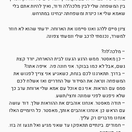
בין המשפחה שלי לבין מלכה’לה ודוד, ואיך להיות אתם בלי
שאמא שלי או כינרת ומשפחתה יבחינו במתרחש.
ציון סיים ללהג ואנו סיימנו את הארוחה. ידעתי שהוא לא חוזר
למשרד, נכנסתי לרכב שלי ונסעתי צפונה.
– מלכה’לה?
– כן מאסטר. ממש הרגע הגענו לבית ההארחה, יורד קצת
גשם, אבל לא כמו בבוקר. אני חונה פה. איפה אתה?
– בדרך. תתארגנו לכם בנחת, כשאגיע אני צריך לפגוש את
המשפחה ונראה את הסידור של החדרים ואז אשלח לכם
סמס עם הוראות. אני גם אוכל עם אמא שלי ארוחת ערב כך
שלא ניפגש לפני שמונה וחצי/תשע.
– תודה מאסטר. אנחנו אוהבים את ההוראות שלך. דוד עושה
עם הראש כן. אנחנו אוהבים אותך, מאסטר. כל היומיים האלו
אנחנו מדברים רק עליך.
– חמודים. בינתיים תתאפקו עד שאני מגיע ואל תגעו זה בזו.