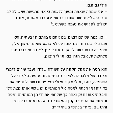
אולי גם וגם.
– אני שמחה שאתה נמשך לנעמה כי אני מרגישה שיש לה לב
טוב. היא לא תעשה שום דבר שיפגע בנו. מאסטר, אנחנו
יכולים לפגוש את נעמה כשתיסע?
– כן, כמה שאתם רוצים. גם אתם מצאתם חן בעיניה, היא
אמרה לי. גם דוד וגם את. ואני לא כועס שאתה נמשך אלי,
סיסי. זה חדש בשבילי, אף פעם לפניך לא נגעתי בגבר יותר
מלחיצת יד, אבל הנה, בוא תן לי חיבוק.
הוא הניח את ספל הקפה על השידה שלידו ועבר עירום לגמרי
מצידה של מלכה’לה לצידי. זזנו ימינה והוא נשכב לצידי על
השמיכה, רועד, אולי מקור ואולי מציפיה נרגשת. ליטפתי את
צד גופו מן הכתף למטה, אל המותניים ומשכתי אותו קצת אלי.
חיבקתי אותו חזק ואחר כך שלחתי את ידי מן המותניים ומטה
וחפנתי את הפיפי הקטן והאשכים. הוא הזדעזע בכל גופו
והתנשם, נאחז בכתפי בשתי ידיים.