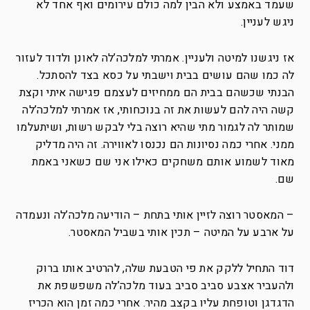
שעמד באמצע ולא הבין למה כולם עירומים ואף אחד לא
ניגש לעניין.
אז ניגשנו למיטה ולעניין. אמרתי למלכה’לה לאונן ולדוד לעזור
לה כמו שהם עושים בבית וישבתי על כסא בצד להסתכל.
הבנתי שכשהם בבית הם ממחיזים לעצמם פגישה איתי וקצת
קשה היה להם לעשות את זה בנוכחותי, אז אמרתי למלכה’לה
שמותר לה לגמור מתי שהיא רוצה בלי לבקש רשות, ושיתעלמו
ממני. אחרי כמה נסיונות הם נכנסו לאווירה. זה היה מדליק
מאוד לשמוע אותם משחקים כאילו אני שם כשאני באמת
שם.
– המאסטר רוצה לזיין אותי בתחת – הודיעה מלכה’לה ונעמדה
על ארבע על המיטה – תכין אותי בשביל המאסטר.
דוד התחיל ללקק את פי הטבעת שלה, להרטיב אותו ברוק
ולהעביר אצבע סביב סביב בעוד מלכה’לה משפשפת את
הדגדגן וטופחת עליו בקצב מהיר. אחרי כמה זמן הוא הכריז