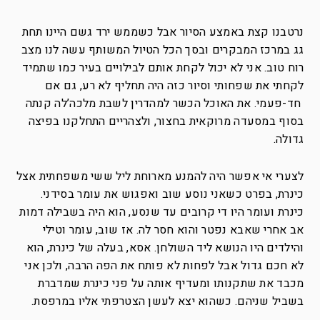
נרטבנו קצת באמצע הסיור אבל כשממש ירד גשם היינו תחת
גג במרכז המבקרים ובסך הכל הטיול המשותף עשה לנו מצב
רוח טוב. אני לא יכול לקחת אותם לבילויים בעיר כמו שתמיד
לקחתי את שפחותי וסיור כזה היה תחליף לא רע, גם אם
חד-פעמי. את האוכל הכשר למהדרין לשבת מלכה’לה קנתה
בסוף במסעדה מרוקאית בחצור, ולצהריים התחלקנו בפיצה
גדולה.
לצערי אי אפשר היה להמנע מארוחת ליל ששי משפחתית אצל
כינרת, בפרט כשאני נוסע שוב ואפגוש את עומר בסידני.
כינרת ועומר היו די קרובים עד שנסע, הוא היה בשבילה דמות
אב אחרי שאבא נפטר והוא חסר לה. אז שוב, עומר וטילי
והילדים היו הנושא ליד השולחן. אסא, בעלה של כינרת, הוא
לא חכם גדול אבל לפחות לא פותח את הפה הרבה, ולכן אני
מכבד את שתקנותו ומעדיף אותה על פני כינרת שמדברת
בשביל שניהם. כשהוא יצא לעשן הצטרפתי אליו במרפסת.