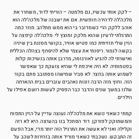
– לקק אותי עכשיו, גם מלמטה – הוריתי לדוד, משחרר את
מלכה’לה לדהירה חופשית. אם את ישבנה של מלכה’לה הוא
אוהב ללקק הרי כשמדובר בי הוא ממש מתלהב. מוזר כמה
התרגלתי לרעיון שהוא מלקק ומוצץ לי. מלכה’לה קיפצה על
הזין שלי תזזיתית כמו פטיש אוויר, בקושי מסננת בין שיניה
בקשה לגמור. ריסנתי את עצמי שלא להיסחף בצהלה הכללית
ואישרתי לה להגיע לאורגזמה, מדרבן אותה בנשיכות קלות
בפטמותיה. לא היה איכפת לי שהיא צועקת כך שאפשר
לשמוע אותה בחצר. לא סביר שמישהו מסתובב סתם בקור
הזה. וחוץ מזה הרבה זוגות נאהבים עוברים בבית ההארחה
שלנו במשך שנים והדבר כבר הפסיק לעשות רושם אפילו על
הילדים.
קמתי כשאני נושא את מלכה’לה נעוצה עדיין על הזין התפוח
והמשתוקק לפורקן. דוד הסתכל בנו בהערצה. היא לא רזה
וקלילה ואני לא אעשה את התרגיל הזה יותר מדי, אבל הפעם
זה התבקש. נשכבתי כשאני מוריד אותה בזהירות לשכב על