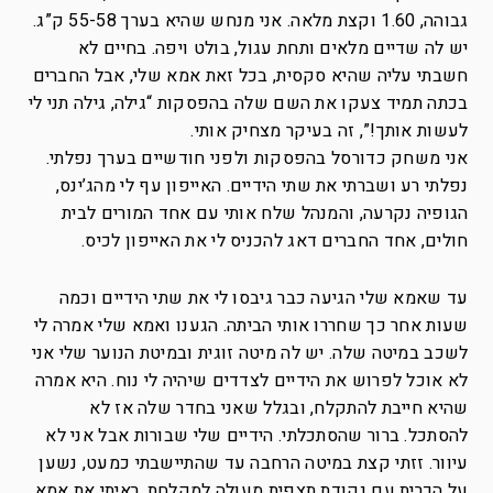
גבוהה, 1.60 וקצת מלאה. אני מנחש שהיא בערך 55-58 ק”ג.
יש לה שדיים מלאים ותחת עגול, בולט ויפה. בחיים לא
חשבתי עליה שהיא סקסית, בכל זאת אמא שלי, אבל החברים
בכתה תמיד צעקו את השם שלה בהפסקות “גילה, גילה תני לי
לעשות אותך!”, זה בעיקר מצחיק אותי.
אני משחק כדורסל בהפסקות ולפני חודשיים בערך נפלתי.
נפלתי רע ושברתי את שתי הידיים. האייפון עף לי מהג’ינס,
הגופיה נקרעה, והמנהל שלח אותי עם אחד המורים לבית
חולים, אחד החברים דאג להכניס לי את האייפון לכיס.
עד שאמא שלי הגיעה כבר גיבסו לי את שתי הידיים וכמה
שעות אחר כך שחררו אותי הביתה. הגענו ואמא שלי אמרה לי
לשכב במיטה שלה. יש לה מיטה זוגית ובמיטת הנוער שלי אני
לא אוכל לפרוש את הידיים לצדדים שיהיה לי נוח. היא אמרה
שהיא חייבת להתקלח, ובגלל שאני בחדר שלה אז לא
להסתכל. ברור שהסתכלתי. הידיים שלי שבורות אבל אני לא
עיוור. זזתי קצת במיטה הרחבה עד שהתיישבתי כמעט, נשען
על הכרית עם נקודת תצפית מעולה למקלחת. ראיתי את אמא