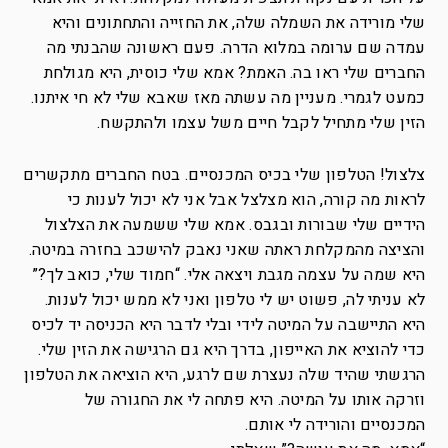
שלי מורידה את השמלה שלה, את החזייה והתחתונים והיא
עמדה שם ערומה במלוא הדרה. פעם ראשונה שהבנתי מה
החברים שלי ראו בה. האמת? אמא שלי כוסית, היא מגולחת
כמעט לגמרי. מעניין מה עשתה מאז שאבא שלי לא חי איתנו.
הזין שלי מתחיל לקבל חיים משל עצמו ולהתקשח.
צלצול! הטלפון שלי בכיס המכנסיים. בטח החברים מתקשרים
לראות מה קורה, הוא מצלצל אבל אני לא יכול לענות כי
הידיים שלי שבורות ובגבס. אמא שלי ששמעה את הצלצול
והציצה מהמקלחת ראתה שאני נאבק להישכב בחזרה במיטה.
היא שמה על עצמה מגבת ויצאה אלי. “חמוד שלי, כואב לך?”
לא עניתי לה, פשוט יש לי טלפון ואני לא ממש יכול לענות.
היא התיישבה על המיטה לידי ובלי לדבר היא הכניסה יד לכיס
כדי להוציא את האייפון, בדרך היא גם הרגישה את הזין שלי.
הרגשתי שהיד שלה נעצרת שם לרגע, היא הוציאה את הטלפון
וזרקה אותו על המיטה. היא פתחה לי את החגורה של
המכנסיים והורידה לי אותם.