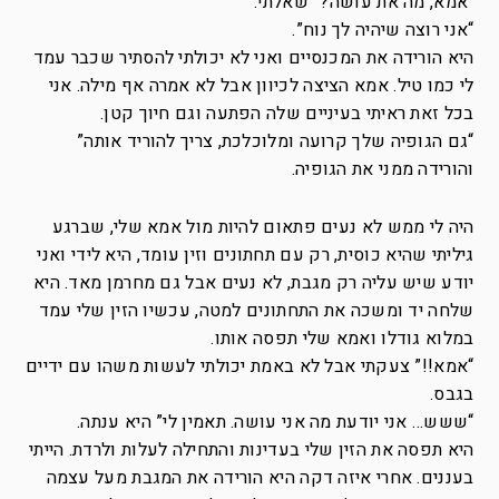
“אמא, מה את עושה?” שאלתי.
“אני רוצה שיהיה לך נוח”.
היא הורידה את המכנסיים ואני לא יכולתי להסתיר שכבר עמד
לי כמו טיל. אמא הציצה לכיוון אבל לא אמרה אף מילה. אני
בכל זאת ראיתי בעיניים שלה הפתעה וגם חיוך קטן.
“גם הגופיה שלך קרועה ומלוכלכת, צריך להוריד אותה”
והורידה ממני את הגופיה.
היה לי ממש לא נעים פתאום להיות מול אמא שלי, שברגע
גיליתי שהיא כוסית, רק עם תחתונים וזין עומד, היא לידי ואני
יודע שיש עליה רק מגבת, לא נעים אבל גם מחרמן מאד. היא
שלחה יד ומשכה את התחתונים למטה, עכשיו הזין שלי עמד
במלוא גודלו ואמא שלי תפסה אותו.
“אמא!!” צעקתי אבל לא באמת יכולתי לעשות משהו עם ידיים
בגבס.
“ששש… אני יודעת מה אני עושה. תאמין לי” היא ענתה.
היא תפסה את הזין שלי בעדינות והתחילה לעלות ולרדת. הייתי
בעננים. אחרי איזה דקה היא הורידה את המגבת מעל עצמה