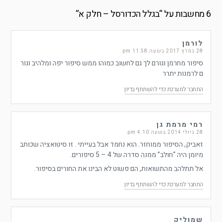
6 מחשבות על “
בגלל הכדורסל – חלק א
”
לורמן
28 במרץ 2017 בשעה 11:58 pm
סיפור מחרמן וגורם לך גם לחשוב כמוהו ממש סיפור יפה ומלהיב וגור
ם לרמנות יתרר
התחבר למערכת כדי להשתתף בדיון
רמי מרמת גן
28 ביולי 2014 בשעה 4:10 pm
זאביק, הסיפור ממוחזר. הוא נחמד אבל בעייתי . זו סיטואציה שכותב
מיומן היה “חולב” ממנה סדרה של 4 – 5 סיפורים.
אל תתלהב מהתשואות, הם פשוט לא הבינו את החורים בסיפור.
התחבר למערכת כדי להשתתף בדיון
שמוליק