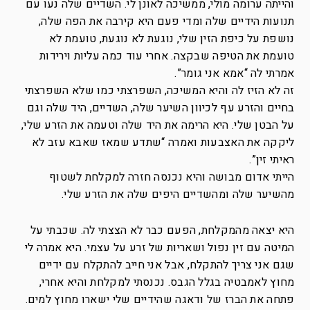
והייתה ערומה מולי, ממשיכה לאונן לי. השדיים שלה נעו עם
תנועות הידיים שלה ומדי פעם היא קירבה את הפה שלה,
נושפת על כיפת הזין שלי, נוגעת לא נוגעת, טועמת לא
טועמת את הטיפה שבקצה. אחרי עוד כמה עליות וירידות
אמרתי לה “אמא אני גומר”.
זה לא הזיז לה והיא המשיכה, השפרצתי כמו שלא השפרצתי
בחיים והזרע עף לכיוון השיער שלה, השדיים, היד שלה וגם
על הבטן שלי. היא הרימה את היד שלה וטעמה את הזרע שלי,
ליקקה את האצבעות ואמרה “שתדע שמאז שאבא עזב לא
ראיתי זין”.
הייתי אדום מבושה והיא נכנסה חזרה למקלחת לשטוף
מהשיער שלה ומהשדיים היפים שלה את הזרע שלי.
היא יצאה מהמקלחת, הפעם כבר לא הצצתי לה. שכבתי על
המיטה עם זין נפול ושאריות של זרע על עצמי. היא אמרה לי
שגם אני צריך להתקלח, אבל אני חייב להתקלח עם ידיים
מחוץ לאמבטיה בגלל הגבס. נכנסתי למקלחת והיא אחרי,
פתחה את הברז של ודאגה שהידיים שלי ישארו מחוץ למים.