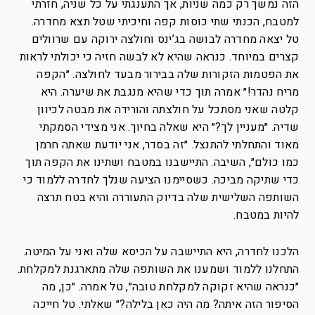
הזה נמשך רק כמה שניות, אך התענגתי על כל שניה, חזרתי
למטבח, הכנתי שתי כוסות קפה וחיכיתי שטל תצא מחדרה.
טל יצאה מחדרה לבושה בג’ינס וחולצה ירוקה עם שרוולים
קצרים במיוחד. כנראה שהיא לא לבשה חזיה כי יכולתי לראות
את הפטמות הזקורות שלה בבירור מבעד לחולצה. ״הקפה
מריח נהדר!״ אמרה תוך כדי שהיא מנגבת את שיערה. היא
קלטה שאני מסתכל על חולצתה והורידה את מבטה לכיוון
שדיה. ״מעניין לך?״ היא שאלה בחיוך. אני מצידי הסמקתי
מאוד והתחלתי להתנצל. ״זה בסדר, אני יודעת שאתה חרמן
כמו כולם״, השיבה. התיישבנו במטבח ושתינו את הקפה תוך
כדי שתיקה מביכה. כשסיימנו הציעה שנלך לחדרה ללמוד כי
השותפה השלישית שלה בדיוק התעוררה והיא בטח תרצה
להיות במטבח.
הלכנו לחדרה, היא התיישבה על הכיסא שלה ואני על המיטה.
התחלנו ללמוד ושמענו את השותפה שלה מתארגנת למקלחת.
״כנראה שהיא זקוקה למקלחת טובה״, טל אמרה. ״כן, מה
הסיפור הזה איתה? מה היה כאן בלילה?״ שאלתי. טל חייכה