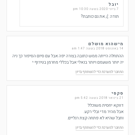
יובל
7 ביוני 2020 בשעה 10:30 pm
תודה :), את גם כותבת?
מישהוא מושלם
14 באוגוסט 2018 בשעה 1:47 am
ההתחלה הייתה ממש כתובה בצורה יפה אבל עם סיום הסיפור כך ניה
יה יותר משעמם ויותר בנאלי אבל בכללי מחרמן בטירוף י
התחבר למערכת כדי להשתתף בדיון
סקסי
21 בינואר 2018 בשעה 5:42 pm
דווקא יחסית משוכלל
אבל מהיר מדי ובלי רקע.
וחבל שהיא לא פתחה קצת רגליים.
התחבר למערכת כדי להשתתף בדיון