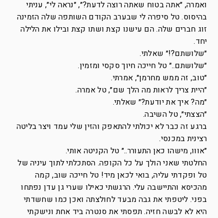
ואמרה, ״אתה בטוח שאתה רוצה לדעת?״, ״נראה לי״, עניתי
בהיסוס. טל סיפרה לי שבערב הקודם השותפה שלה הזמינה
זוג חברים שלה. הם עישנו קצת ושתו קצת ובילו את הלילה
יחד.
״שלושתם?!״ שאלתי.
״שלושתם..״ טל חייכה חיוך סקסי ומזמין.
״טוב, זה ממש מחרמן״, אמרתי.
״היית צריך לראות מה הלך שם״, טל אמרה.
״מה? איך את יודעת?״ שאלתי.
״הצצתי״, טל השיבה.
ברגע זה כבר לא יכולתי להתאפק והזין שלי עמד ויצר בליטה
רצינית במכנסי.
״אווו, מישהו כאן התעורר..״ טל הקניטה אותי.
החלטתי שאני הולך על כל הקופה. הסתכלתי לתוך עיניה של
טל ופקדתי עליה, בואי לכאן מיד! טל חייכה שוב, קמה
מהכיסא והתיישבה עלי. הרגשתי כאילו שערי גן עדן נפתחו
בפני. ליטפתי את גבה מבעד לחולצתה ואכן כמו שחשדתי
היא לא לבשה חזיה. תפסתי את סנטרה ביד אחת ונישקתי