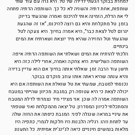
למחרת בבוקר הגעתי לדירה של טל. היא גרה עם עוד שתי
שותפות, אחת דתיה והשניה לא כל כך. השותפה הדתיה פתחה
לי את הדלת, הזמינה אותי להיכנס ואמרה שהגעתי בדיוק
בזמן. טל מתקלחת והיא גם רוצה להיכנס, “אז זה שהגעת
יגרום לטל לצאת כבר”, היא אמרה בחיוך. היא צעקה לטל
שהגעתי וטל החזירה שהיא מיד יוצאת ושארתיח את המים
בינתיים.
הלכתי להרתיח את המים ושאלתי את השותפה הדתיה איפה
השותפה השלישית. היא צחקה ואמרה, אחרי לילה כזה היא
תישן עוד הרבה זמן. שאלתי אותה בחיוך אם הוא עדיין בדירה
והיא ענתה שהיא ראתה אותו עוזב מוקדם בבוקר.
נכנסתי למטבח, שמעתי את טל שואלת את השותפה אם היא
יכולה לצאת כי היא עטופה רק במגבת. מכיוון שהייתי במטבח
השותפה אמרה לה שכן. אני מצידי מיד נצמדתי לדלת המטבח
והסתכלתי לכיוון המסדרון. טל יצאה מהמקלחת ואני שטפתי
את עיניי במראה שנגלה לפני. המגבת כיסתה את החזה שלה
עד לתחת וזהו. רגליה הלבנות היו חלקות לגמרי, כתפיה היו
מלאות בנמשים חינניים כיאה לג’ינג’ית אמיתית. כל התענוג