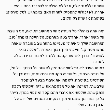
טובים, לומדים הרבה יחד. דיברנו על איזה שהוא מבחן
שתכננו ללמוד אליו, אבל לא הצלחתי להתרכז במה שהיא
אמרה, לא יכולתי להפסיק לתהות האם באמת יש לטל פירסינג
בפיטמה או שזה רק חלום.‎.
״מה אתה בוהה?״ טל העירה אותי ממחשבותי. ״אה, אני חשבתי
על משהו אחר״, אמרתי בטון מתחמק. טל חייכה ואמרה “טוב,
המחשבה שלך נראית לי מעניינת בהתחשב בעובדה שאתה
ממש מסמיק..” חייכתי חיוך נבוך ואמרתי, ״יאללה בואי
לשיעור״. בדרך לשיעור קבענו ללמוד למבחן בדירה שלה
למחרת.
באותו הערב לא הצלחתי להפסיק לחשוב על החיוך של טל,
על גופה הצחור, על שדיה הקטנים והחצופים, וכמובן על
הפירסינג בפיטמה. ליטפתי את איברי מבעד לבוקסר
שלבשתי, דמיינתי את טל מלקקת את שדיה וזיקפתי הלכה
והתקשתה. שלפתי את איברי מהבוקסר ואוננתי במרץ. הייתי
כל כך מחורמן שגמרתי תוך רגע, יורה מטחים של זרע על
הבטן והחזה שלי.