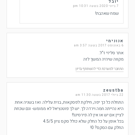
יובל
7 ביוני 2020 בשעה 10:31 pm
שמח שאהבת!
אנונימי
6 באוגוסט 2017 בשעה 3:57 am
אתר סליזי ז”ל.
מקווה שיהיה המשך לזה
התחבר למערכת כדי להשתתף בדיון
zeustba
22 ביולי 2017 בשעה 11:30 am
התחלת כל כך יפה, חילקת לפסקאות, בנית עלילה. ואז בשניה אחת
היא נהייתה חמה וירדה לך. יש לך פוטנציאל לא ממומש- וגם שכחת
לציין אם יש או אין לה פירסינג!!
בכל אופן על כל החלק שלא כולל סקס ציון 4.5/5
החלק עם הסקס? 0!