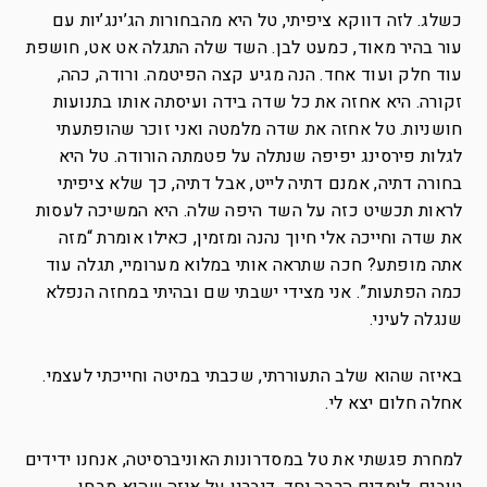
כשלג. לזה דווקא ציפיתי, טל היא מהבחורות הג’ינג’יות עם
עור בהיר מאוד, כמעט לבן. השד שלה התגלה אט אט, חושפת
עוד חלק ועוד אחד. הנה מגיע קצה הפיטמה. ורודה, כהה,
זקורה. היא אחזה את כל שדה בידה ועיסתה אותו בתנועות
חושניות. טל אחזה את שדה מלמטה ואני זוכר שהופתעתי
לגלות פירסינג יפיפה שנתלה על פטמתה הורודה. טל היא
בחורה דתיה, אמנם דתיה לייט, אבל דתיה, כך שלא ציפיתי
לראות תכשיט כזה על השד היפה שלה. היא המשיכה לעסות
את שדה וחייכה אלי חיוך נהנה ומזמין, כאילו אומרת “מזה
אתה מופתע? חכה שתראה אותי במלוא מערומיי, תגלה עוד
כמה הפתעות”. אני מצידי ישבתי שם ובהיתי במחזה הנפלא
שנגלה לעיני.
באיזה שהוא שלב התעוררתי, שכבתי במיטה וחייכתי לעצמי.
אחלה חלום יצא לי.
למחרת פגשתי את טל במסדרונות האוניברסיטה, אנחנו ידידים