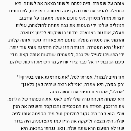
אותה על שפתיה. פיה נפתח ולשוני מצאה את לשונה. היא
התחילה להניע את ישבנה קדימה ואחורה בעדינות, לשונותינו
יוצרות מחול מטורף, אני טועם אותה, מתענג על עירבוב
הנוזלים שלנו. ידי מעסות את גבה מתחת לחולצתה, עולות
מעלה, אוחזות בצווארה. ירדתי בנשיקותי לכיוון צווארה
והרמתי את סנטרה מעלה, טועם את צאוורה נושך אותה קלות.
״וואו!״ היא הפטירה.. הגניחה הזו שלה חירמנה אותי עוד יותר.
ידי המשיכו לטייל על גבה, לפעמים שורטות אותה קצת, מדי
פעם הגנבתי יד אל עבר צידי שדיה, מרגיש את הרכות שלהם.
אני חייב לגמור״, אמרתי לטל, ״את מחרמנת אותי בטירוף!״
״רק בפה״, היא אמרה, ״אני לא רוצה שיהיה כאן בלאגן״.
״אחלה״, אמרתי ודחפתי את ראשה מטה.
היא פתחה את החגורה שלי לאט לאט, את הכפתור של הג’ינס,
את הרוכסן, הסירה את המכנסיים והבוקסר וחשפה את הזין
שלי. הוא כבר היה זקור לחלוטין וטל מיד הכניסה אותו לפה
שלה. היא מצצה וליקקה את הזין כמו מקצוענית, היה ברור
שזו לא הפעם הראשונה שלה. וואו, גנחתי בהנאה. היא