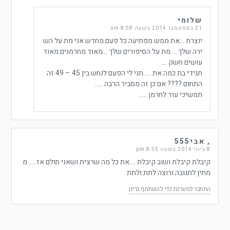
שלומי
21 בספטמבר 2014 בשעה 8:58 am
יוצרת …את ממש מפתיעה כל פעם מחדש אני מת על הש
ירה שלך ….מת על הסיפורים שלך …מאוד מחרמנים מאוד
עושים חשק ….
תגידי בת כמה את …..תני לי הפעם לנחש בין 45 – 49 זה
התחום ???? אם כן זה מסביר הרבה …..
תמשיכי עוד לחרמן …..
, אבי555
8 ביוני 2014 בשעה 8:55 pm
קיבלת קיבלת ושוב קיבלת ….את כל מה שרצית ושאני חולם אז….. מ
מתין לתגובה ורוצה לתת ולתת
התחבר למערכת כדי להשתתף בדיון