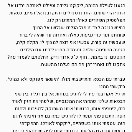
הגענו לטיילת ההומה, ליקקנו גלידה וטיילנו לאורכה. ירדנו אל
החוף הדי שומם. הורדנו סנדלים והתקרבנו אל המים, כסאות
הפלסטיק הפזורים כאילו המתינו רק לנו.
התיישבנו זה לצד זו מול הגלים שגלשו אל החוף.
שוחחנו תוך כדי נגיעות כאלה ואחרות עד שהיה לי ברור
שעכשיו זה קורה, עכשיו אני רוצה למצוץ לו. תקלה קלה,
הגיעה משפחה שלמה ונעמדה ממש לידינו עם הילדים
הקטנים. נו באמת… חוף כ”כ ארוך וריק, החלטתם לעמוד פה?
צחקנו לנו ואחרי זמן מה הם נעלמו מהשטח.
עברתי עם הכסא והתיישבתי מולו, ״תישאר מפוקס ולא כמוני״,
ביקשתי ממנו.
תרגיל אקרובטי עזר לי להגיע בנוחות אל בין רגליו, בין שני
הכסאות שלנו. פתחתי את המכנסיים, שלפתי את הזין לאויר
הים, ליטפתי אותו, הרגשתי אותו משתוקק לרטיבות ולחום
הפה. התכופפתי ונתתי לו להרגיש כמה גם אני חיכיתי לרגע
הזה. עטפתי אותו בשפתיים, ליקקתי לאורכו. התמקדתי
בראשו עם קצה הלשון. הכנסתי אותו לפה ושיחקתי בו עם