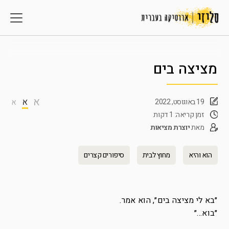
מציצה בים
א
א
19 באוגוסט, 2022
א
זמן קריאה: 1 דקות
מאת
יוצרת מציאות
הוא והיא
מחוץ לבית
סיפורים קצרים
״בא לי מציצה בים״, הוא אמר.
״בוא…״