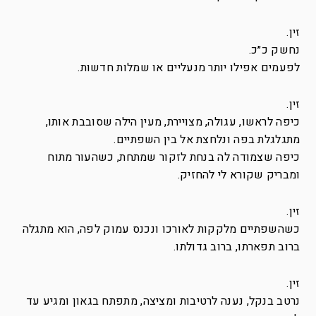
זין.
נחשק כ״כ.
לפעמים אפילו יותר מנעליים או שמלות חדשות.
זין.
כיפה לראשו, עגולה, מצויירת, מעין הילה שסובבת אותו,
מתגלגלת בפה ונלחצת אל בין השפתיים.
כיפה שצמודה לה בנחת לזקור שמתחת, כשהעור מתוח
ומבריק שקורא לי להחזיק.
זין.
כשהשפתיים מלקקות לאורכו ונכנס עמוק לפה, הוא מתגלה
ברוב תפארתו, ברוב גדולתו.
זין.
נרטב בנקל, נענה לרטיבות ומציצה, מתפתח בגאון ומגיע עד