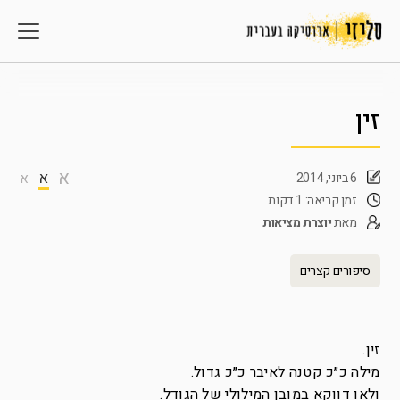
זין
א
א
6 ביוני, 2014
א
זמן קריאה: 1 דקות
מאת
יוצרת מציאות
סיפורים קצרים
זין.
מילה כ״כ קטנה לאיבר כ״כ גדול.
ולאו דווקא במובן המילולי של הגודל.