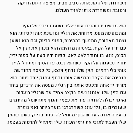
משחררת ומלקקת אותה סביב סביב. מציצה הגונה חזקה
ורטובה ומשחררת אותו לאויר העולם.
הוא מושיט ידו ומרים אותי אליו. נשענת בידיי על הקיר
ומתכופפת מעט, מרווחת את רגליי ומושכת אותו לכיווני. הוא
נצמד מאחוריי, מתנשף במהירות, כמוני בדיוק וגם הוא נשען
עם ידיו על הקיר. באיטיות מדהימה הוא מכוון את הזין אל
הכוס, נוגע בו וחודר לאט לאט. כפות ידיו כעת על כפות ידיי,
יחדיו נשענות על הקיר כשהוא נכנס עד הסוף ומתחיל לזיין
אותי בלי רחמים. הזין שלו נדחף ויוצא, כל כניסה מחודשת
מגבירה את הקצב ומרגישה אותו נדחף עמוק יותר ויותר. הוא
מוריד יד אחת ומכניס אותה בין רגליי, מעסה את הדגדגן ביחד
עם הזין שלו. אנחנו נעים בקצב אחיד עד שרגליי רועדות
ואינני יכולה להחזיק עוד את עצמי והגוף מתחשמל מהזרמים
שעוברים בו, גלי עונג כשהדגדגן בוער ביותר ואני גומרת
ברעידה ארוכה עד שהגוף מתחיל להרפות. בדיוק כשם שהזין
שלו העביר לתוכי את זרמי העונג שלו ומתחיל להרפות בעצמו.