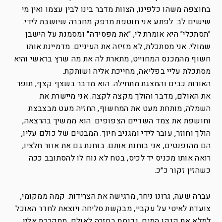
בחוצפה משהו כלפינו, הצוות מדבר בינו לבין עצמו ואין מי
שישים לב. לפתע אני חוטפת מרפק מחברה שיושבת לידי.
״תסתכלי״ היא אומרת לי, ״את מפסידה״ ומסמנת על הישבן
שמולי. אני מסתכלת, לא מזיזה את העיניים. מדמיינת אותו
חשוף מהמכנס המחוייט, מתארת לה את מה שרץ בראשי והיא
מסתכלת עליי בפליאה, מחייכת אליה ושותקת.
האורות כבים והמצגת מתחילה. הוא מדבר בשצף קצף, תופר
את האולם, מדבר והולך מקצה לקצה. אני מיישרת את
השמלה, מותחת מעט את המחשוף, החזיה מעט מבצבצת
וחושפת את צמד השדיים הצפופים. הוא ממשיך בהרצאה,
הולך וחוזר, עובר לידי ומגניב חיוך. המבטים של כולם עליו,
הם מהופנטים, אני בוחנת אותם. בוחנת גם את אזור חלציו,
רואה אותו מכניס יד לכיס, בטח לא נוח לו להסתובב ככה
כשהזין זקור כ״כ.
עברה שעה, גרונו ניחר, מרגישה את הצרידות. קמה ממקומי,
צועדת לאיטי על עקביי, מבקשת סליחה ויוצאת לחדר האוכל
למלא את קנקן המים. נכנסת בחזרה לאולם, מתקרבת אליו,