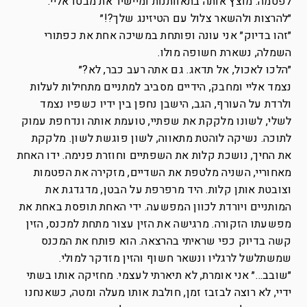
לפטמה. מוצץ אותה בתאוותנות ומיישיר את מבטו אליי.
״להרצות ולהשאר צלול עם הטיזינג שלך?!״
״זהו בדיוק״ אני עונה ופותחת במשיכה אחת את כפתורי
השמלה, נשארת חשופה מולו.
״הלכו לאכול, אל תדאג. גם אתה רעב כבר, לא?״
נצמד אליי ומחבק, הידיים מסביב למתניים מתחילות לעלות
ולרדת על העורף, הגב, הישבן נחפן בין ידיו כשפיו נצמד
לשלי, לשונו מלקקת את שפתיי, טועמת אותה ונדחפת עמוק
לתוכה. נשיקה לוהטת מתאווה, לשון פוגשת לשון. מלקקת
את החיך, נושכת קלות את השפתיים וחוזרת פנימה. ידו האחת
מאחוריי, השניה מלטפת את השדיים, מזקירה את הפטמות
וצובטת אותן קלות. היד מרפרפת על הבטן, מדגדגת את
המותניים ויורדת לכוון המפשעה. ידי האחת תופסת באחת את
מפשעתו הזקורה. מרגישה את הזין עצור מתחת למכנס, הזין
קשה בדיוק כפי שראיתי בהרצאה. הוא פותח את המכנס
שמשתלשל לרגליו ונשאר חשוף והזין מזדקר למולי.
״שובב…״ אני אומרת, לא תיארתי לעצמי. מחזיקה אותו בשתי
ידיי, לא רוצה לבזבז זמן, חולבת אותו מעלה ומטה, כשאנחנו