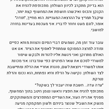
הוא בדיוק מתקרב לכיוון השולחן. מתכופפת להניח את
הקנקן והכוס ואיכשהו חושפת את המחשוף קצת יותר,
שיקבל תמריץ על ההרצאה המעניינת. הוא מחייך, ״תודה״
אומר, לוגם מעט וחוזר לדבריו. אני מעכסת בעדינות בחזרה
למושבי.
עובר עוד זמן מה, נשמעים דברי הסיום והצוות מוחא כפיים
ומודה למרצה המסוקס שמתחיל לאסוף את הציוד. אט אט
האולם מתרוקן ואני ניגשת אליו להודות ולבקש שיסור
למשרדי לסכם את שאר הפרטים כפי שנדברנו. אני מכונת
אותו למשרדי ויוצאת לשם, סוגרת אחריי את הדלת ומתיישבת
לצד השולחן. נקישה על הדלת והיא נפתחת, הוא נכנס והדלת
נטרקת.
״עדה עדה… חשבת שזה יעבור לך בשקט?״
מתכופף להניח את חפציו וראשו נטמן היטב בתוך המחשוף,
מסניף את ריח העור, את השדיים המתפרצים והמשתוקקים.
מנשק את השביל שנוצר ביניהם ולשון חמקמקה מגיעה