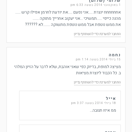
שלומי (שלום)
1 באוקטובר 2014 בשעה 6:33 pm
אחחחחחח יוצרת …..אני נפעם …..את יודעת לחרמן אפילו קרש ……
מהנה כייפי ……תמשיכי …אני יעקוב אחרייך מתוקה …….
את ממש נוטפת אבל ממש נוטפת מתשוקה ……..לא ??????
התחבר למערכת כדי להשתתף בדיון
נחמה
15 ביולי 2014 בשעה 1:14 pm
מציצה למופת, בדיוק כפי שאני אוהבת, שלא לדבר על הזיון המלהי
ב. כל הכבוד ליוצרת מציאות
התחבר למערכת כדי להשתתף בדיון
אייל
18 ביולי 2014 בשעה 3:37 pm
ממ איזו תגובה…