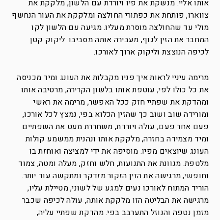
אותו אליי. מנשקת את פיו ויורדת עם הלשון, מלקקת את
צווארו, פותחת את כפתורי החולצה ומלקקת את העור הנחשף
מולי עד שהחולצה מוסרת מעליו. מגיעה עם הלשון לקו
המחבר את הזין לגוף, מעבירה אותה מסביבו. ליקוק קטן
לכיפה הנוצצת וליקוק ארוך לאורכו.
מרימה עיניי לראות איך פניו מקבלות את העונג ומיד מכניסה
את כל כולו לפי, עוטפת אותו בלשון הקרירה, מרטיבה אותו
ומהדקת את שפתיי חזק ככל האפשר, מרימה את ראשי
ומורידה שוב ושוב כך שהזין הכלוא בפי, נמצץ לכל אורכו,
פעם אחר פעם, עולה ויורדת, משחררת מעט את השפתיים
ומיד מצמידה בחזרה, מלקקת אותו ונהנית ממשמע קולות
העונג שיוצאים מפיו. מוסיפה את ידי למציצה ואוחזת בו
מלטפת. מגוונת את התנועות, חלש וחזק, מעלה ומטה, צמוד
וחופשי, מרגישה את הזין הזקור מזדקר ומתקשה עוד יותר.
הוריד המתוח לאורכו נעים למגע של לשוני, מטיילת עליו,
מרגישה את הבליטה הזו מלקקת אותה, עולה לכיפה שכבר
מזמן נטפה והנוזל התערבב בפי. מהדקת שפתיי עליה,