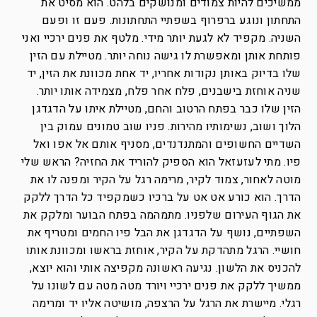
ממשיכים להיות צמודים ומנושקים בלהט. הוא מסיט את
התחתון ונוגע ברפרוף בשפתיי התחתונות. פעם זו ופעם
השניה. מקפיד לא לגעת יותר מידי. מלטף את פנים ירכיי ואני
פותחת אותן ומאפשרת לו גישה נוחה יותר. מטיילת עם הזין
שלו בדיוק באותן נקודות אחריו, יד אחת מכוונת את הזין, יד
שניה אוחזת בישבנים, פלח אחר פלח, מצמידה אותו יותר.
הזין שלו כבר בפתח הרטוב והחם, מטיילת איתו על הדגדגן
הלוך ושוב, נשימותיו מהירות. פניו שוב טמונים עמוק בין
השדיים החשופים והמתנדנדים, מסניף אותם אל אפו ואל
פיו. מתי לעזעזאל הוא הספיק להוריד את החזיה? הראש שלי
מוטה לאחור, צמוד לקיר, מרימה רגל על הקיר ומפנה לו את
הדרך. הוא כורע אט אט על ברכיו כשמקפיד כל הדרך ללקק
את הגוף העירום שלפניו. מתמהמה בפתח הבוער ומלקק את
השפתיים, נושף על הדגדגן את הבל פיו החמים ומטריף את
חושיי. הרגל מתהדקת על הקיר, אוחזת בראשו ומכוונת אותו
להכניס את הלשון. נגיעה ראשונה מקפיצה אותי והוא יוצא,
ממשיך ללקק את פנים ירכיי ויורד מטה מטה עם לשונו על
רגלי. מיישרת את הרגל על הרצפה, מושיטה אליו יד ומרימה