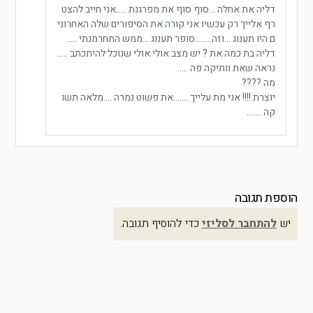
דליה את אחלה …סוף סוף את מפרגנת …..אני חייב להצט
רף אלייך רק עכשיו אני קורה את הסיפורים שלה האחרוני
ם היו תענוג …וזה……..סופר תענוג …ממש התחרמנתי …..
דליה בת כמה את ? יש מצב אולי אולי שנוכל להיתכתב …..
נראה שאת וותיקה פה …..
מה ????
יוצרת !!!! אני מת עלייך …….את פשוט נמרה ….מלאה תשו
קה …….
הוספת תגובה
יש
להתחבר לסליזי
כדי להוסיף תגובה.