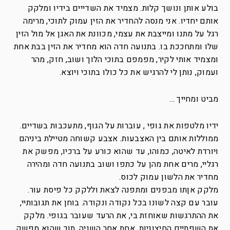
בולע אותן ונושך קלות. מצמיד את השדייים בידיו ומלקק
אותם יחדיו. אני מנסה להחדיר את הזין עמוק לתוכי, מרימה
רגל על מתנו ומייצבת את עצמי, מכוונת את האגן אל מול הזין
שלו ומתחככת בו. בתנועה חדה הוא מחדיר את הזין בבת אחת
ומצמיד אותי לקיר, מפמפם בתוכי הלוך ושוב, חזק, מהר
ועמוק, נותן לי להרגיש את כל כולו בתוכי ויוצא.
מביט ומחייך …
ידיו מלטפות את גופי , עוברות על הגוף, מתעכבות בשדיים.
ממוללות אותם בין האצבעות. אצבע קשוחה מטיילת ביניהם
ויורדת לאיטה, כמוהו, עד שהוא כורע על ברכיו, מפשק את
רגליי, מרים אחת מהן על כתפו ושוב בתנועה חדה ומהירה
מחדיר את הלשון עמוק לכוס.
מלקק אןתו מבפנים ומתפנה לצאת וללקק כל פיסת עור.
עובר עם קצה לשונו בכל נקודה ונקודה. בוחן את תגובותיי,
את ההתרגשות שאוחזת בי, את הרעד שעובר בגופי. מלקק
את השפתיים החיצוניות, אחת אחר השניה, תוך שהוא מפשק