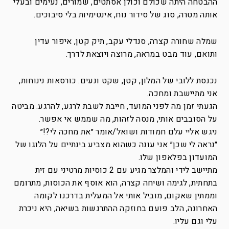
ההבטחה היתה שכולם וכולן אסתטים, שמורים, נעימים ובעלי
אותה מטרה, סוג של סידור נוח, אינטימיות בלי סיבוכים.
שמלה שחורה קצרה, סנדלי עקב, תיק קטן, איפור עדין
ותואם, עוד מבט במראה, מרוצה ויוצאת לדרך.
נכנסת ללובי של המלון, קטן, שקט ונעים. כורסאות נינוחות,
אני מתיישבת ומחכה.
הגעתי זמן מה לפני המועד, חייבת לשבת לרגע, להרגע. מביטה
על הסובבים אותי, מנסה לזהות, מה שממש אי אפשר.
ניגש אליי עלם חמודות ושואל/אומר ״את מחכה לי?!״
״נראה לי שכן״ אני עונה כשהוא מצביע בינתיים על הלוגו של
המועדון בפלאפון שלו.
מתיישב לידי והמלצר מגיע עם 2 כוסיות מרטיני עם זית
בתחתית, לגימה ושיחה קצרה, הוא אוסף את הכוסות, מתרומם
וממתין שאקום, מוביל אותי אל המעלית בדרכנו לקומה
האחרונה, הלב פועם בחוזקה ההתרגשות בשיאה, היא ניכרת
עלי וגם עליו.