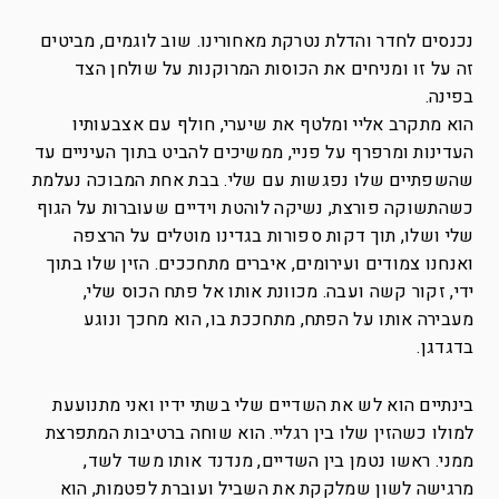
נכנסים לחדר והדלת נטרקת מאחורינו. שוב לוגמים, מביטים
זה על זו ומניחים את הכוסות המרוקנות על שולחן הצד
בפינה.
הוא מתקרב אליי ומלטף את שיערי, חולף עם אצבעותיו
העדינות ומרפרף על פניי, ממשיכים להביט בתוך העיניים עד
שהשפתיים שלו נפגשות עם שלי. בבת אחת המבוכה נעלמת
כשהתשוקה פורצת, נשיקה לוהטת וידיים שעוברות על הגוף
שלי ושלו, תוך דקות ספורות בגדינו מוטלים על הרצפה
ואנחנו צמודים ועירומים, איברים מתחככים. הזין שלו בתוך
ידי, זקור קשה ועבה. מכוונת אותו אל פתח הכוס שלי,
מעבירה אותו על הפתח, מתחככת בו, הוא מחכך ונוגע
בדגדגן.
בינתיים הוא לש את השדיים שלי בשתי ידיו ואני מתנועעת
למולו כשהזין שלו בין רגליי. הוא שוחה ברטיבות המתפרצת
ממני. ראשו נטמן בין השדיים, מנדנד אותו משד לשד,
מרגישה לשון שמלקקת את השביל ועוברת לפטמות, הוא