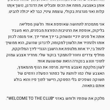
אותן באצבעו, מותח את הכוס ומבליט את הדגדגן, נושך אןתו
קלות ואני מגרגרת בקולי, עוצמת עיניי, כבר לא יכולה להביט.
אני מתמכרת לתחושה שאופפת אותי. הלשון מפליאה
בליקוק, אוספת את הרטיבות הפורצת מבפנים, הוא מעביר
אותה אל פנים ירכיי ומשחק בי ירך אחרי ירך. אני מנסה לכוון
אותו ולהחזיר את הלשון למקומה, לדגדגן שזועק, הוא ממשיך
להתל בי, יד אחת מלטפת את הישבן הנגדי לירך המלוקקת,
מחליף צדדים וחוזר להתמקד בזקור שלי. מחדיר אצבע עמוק
לתוכי ונוגע בנקודה הזאת שמשגעת אותי.
לשון מלקקת ואצבע מזיינת. מרפה את הגוף מהמאמץ,
האצבע שלו כמו לוחצת על כפתור הפעלה וזרמים של
תשוקה נשפכים בלי הפסקה, היישר לתוך פיו והוא בולע
אותם בתאווה.
מלקק את שפתיו ולוחש באזני ״WELCOME TO THE CLUB”.