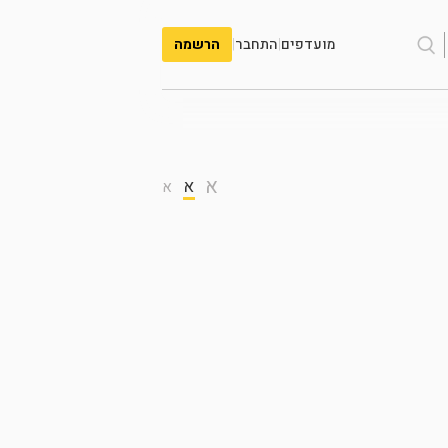
מועדפים
|
התחבר
|
הרשמה
א
א
א