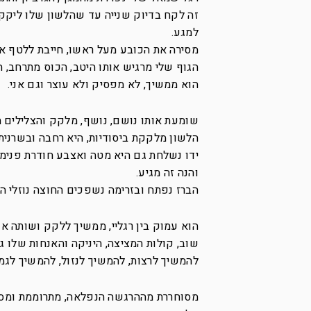
זה לקח בדיוק שנייה עד שהלשון שלו ליקקה
למגע.
מסירה את הכובע מעל ראשו, חייבת ללטף את 
הגוף שלי מרגיש אותו היטב, הכוס מתרחב, ה
הוא ממשיך, לא מפסיק ולא עוצר וגם אני.
שומעת אותו נושם, נושף, מלקק והצלילים הא
הלשון מלקקת ביסודיות, היא רחבה ובשרנית,
ידו נשלחת גם היא מטה ואצבע חודרת פנימה
והנה זה מגיע.
הברז נפתח ובזרימה נשפכים החוצה נוזלי הת
הוא עמוק בין רגליי, ממשיך ללקק ושותה או
שוב, קולות המציצה, היניקה והאנחות שלו גו
להמשיך לרצות, להמשיך לנזול, להמשיך לגמו
מסוחררת מההרגשה הנפלאה, מתרוממת ומסתכל