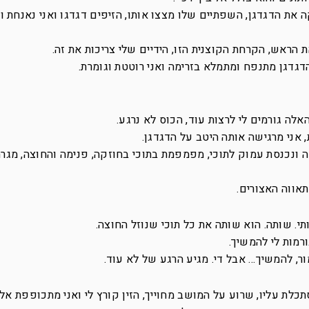
 את הדגדגן, השפתיים שלו מצצו אותו, הזיפים דגדגו ואני נאנחת 
הראש, הקרחת הקוצנית הזו, הידיים שלי צריכות את זה.
דגדגן מתנפח ומתמלא בזרימה ואני רוטטת וגומרת.
לה גורמים לי לרצות עוד, הכוס לא נרגע.
 אני מרגישה אותה היטב על הדגדגן.
 ונכנסת עמוק לתוכי, מפמפמת בתוכי בחוזקה, פנימה והחוצה, מגרה
אווה האצורים.
תי. שותה. הוא שותה את כל תוכי שנוזל החוצה.
רמות לי להמשיך.
ר, להמשיך… אבל די. מגיע הרגע של לא עוד.
ת עליו, שרוע על המושב מחוייך, הזין קורץ לי ואני מתכופפת אליו