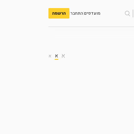
מועדפים
|
התחבר
|
הרשמה
א
א
א