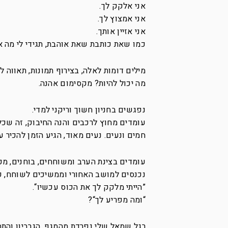
אני אלקק לך.
אני אמצוץ לך.
אני אזיין אותך.
כמו שאת כותבת שאת אוהבת, תגידי לי מה את
מילים דומות לאלה, בצירוף תמונות, תאווה ל
מה יכול להיות? מקסימום אהנה.
נפגשים בחניון חשוך וריקני למדי.
עומדים מחוץ לרכבים והנה החיבוק, זה שכל 
חמים ונעים. נעים מאוד, הגיע הזמן להכיר ע
עומדים בצינת הערב ומשוחחים, בוחנים, מכ
נכנסים למושב האחורי וממשיכים לשוחח, פ
”הייתי מלקק לך את הכוס עכשיו“.
“ומה מפריע לך“?
רגל שמאל שלי נפרדת מהמגף, הגרביון והתחתו