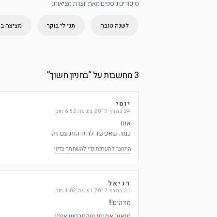
סיפורים נוספים מאת יוצרת מציאות:
לשנה טובה
תני לי בוקר
מציצה בי
3 מחשבות על “
בחניון חשוך
”
יוסי
24 במרץ 2019 בשעה 6:52 pm
אוח
כמה שאפשר להזדהות עם זה
התחבר למערכת כדי להשתתף בדיון
דניאל
31 במרץ 2017 בשעה 4:02 pm
מדהים!!!
תיאור אמיתי שהתרחש איתי,,