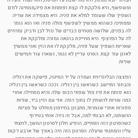
הבחור יוצא ממנה, היא מתיישבת על המיטה, הוא נעמד מעליה
ומשפשף, היא מלקקת לו קצת ופותחת את פיה,ממתינה לזרם
השפיך שלו שעומד למלא את פניה. היא מצמידה את שדיה
וממתינה כשהוא ממשיך לשפשף מולה פניה ואז הוא גומר
לה בפנים, שלושה מטחים כבדים של נוזל לבן ודביק נמרחים
לה על הפרצוף. היא מחייכת בהנאה גמורה ומלקקת את
שאריות השפיך שעל פניה, מלקקת לו את הזין ואני ממשיך
לאונן עוד קצת. הסרט עדיין לא נגמר, נשארו עוד חמישים
שניות.
הפצצה הבלונדינית נעמדה על יד המיטה, פישקה את רגליה
והבחור התיישב כשראשו בין רגליה. וככה כשראשו בין רגליה
הוא פותח את פיו מול שפתי הכוס שלה והיא מתחילה אחרי
כמה שניות להשתין לו בתוך הפה. אני עם הזין ביד, שניות
ספורות אחרי שגמרתי, מתבונן בחירמון מוחלט על סצינת
ההשתנה, לא הבנתי למה, אבל זה גירה אותי בטירוף.
כשהסרטון הזה הסתיים, הופיע חלון לסרטון המשך, לחצתי
עליו והמתנתי שיעלה. הסרטון הזה היה באורך של ארבע דקות