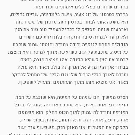
בחורים שחורים בעלי כלים אימתניים ועוד ועוד.
בחרתי בסרטון של זוג צעיר, אישה בלונדינית, שדיים גדולים,
היא משכה אותי לבחור בסרטון הזה. סרטון של שש דקות
וארבעים שניות. מספיק לי בכדי להעמיד טוב טוב את הזין
ולאונן עד לגמירה טובה וחזקה. הבלונדינית עם השדיים
הגדולים מתחת לגופייה ורודה צמודה וחוטיני שחור שוכבת
על מיטה, שוכבת על הגב כשראשה מחוץ למיטה והיא מוצצת
לבחור את הזין כשהיא הפוכה. איזו מציצה מגרה, רואים
בבירור איך הזין מגיע אל הגרון, זה בולט מאוד. היא עולה
ויורדת לאורך הכלי הגדול שלו וגם הכלי שלי מתחיל להיזקר
מאוד. אני מוציא אותו מתוך התחתונים ומתחיל לשפשף.
הסרט ממשיך, הם שניהם על המיטה, היא שוכבת על הצד,
מרימה רגל אחת באויר, הוא שוכב מאחוריה. אוחז לה ברגל
המורמת וחודר לה עמוק לתוך הכוס החלק. הוא מפמפם
אותה, דופק אותה חזק והיא גונחת, אוחזת בשתי שדיה,
מלקקת את הפטמות. אני מאונן חזק, משפשף עוד ועוד.