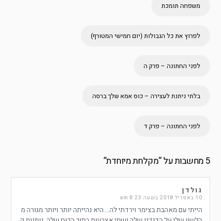
משפחה תומכת
לפרוץ את כל הגבולות (יום חמישי המטורף)
לפני החתונה – פרק ה
בלתי ניתנת לעצירה – כוס אמא שלך ברסה
לפני החתונה – פרק ד
5 מחשבות על “
מקלחת מיוחדת
”
גולדן
10 באפריל 2018 בשעה 8:23 am
הייתי עם מאהבת בצימר וירדתי לה… היא נהייתה יותר ויותר מגורה מ
הלשון שלי על הדגדגן שלה ושתי אצבעות בתוך הכוס שלה, נותנות ק