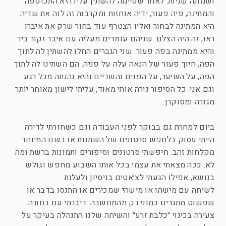
ושמונה שניות. לאחר שסיימה להשתין עליו היא התכופפה
והמתינה, פיה פעור, ידיה אוחזות ומקרבות זה לזה את שדיה.
היא המתינה לבחור ואליו הצטרף עוד בחור שרק את איברו
ראו, זה היה הצלם. שניהם עומדים מעליה עם איבר זקור ביד
והיא ממתינה בפה פעור. שני הגברים החלו להשתין לה לתוך
הפה, חיוך פעור של הנאה עלה על פניה. הם השתינו לה לתוך
הפה, על השיער, על הפנים והשדיים והיא נהנתה מכל רגע
וגם אני. כל הסיפור גירה אותי מאוד, עליתי לישון מאוחר יותר
מגורה ומסוקרן.
ביום למחרת גם בבוקר לפני העבודה וגם כשחזרתי לדירה
הייתי עסוק בלחפש סרטונים של השתנות או בשם המיוחד
מקלחות זהב. חיפשתי סרטונים וסיפורים ותמונות ברשת ומה
לא. ככה מצאתי את עצמי בכל אותו השבוע מחפש וגולש
בנושא, אפילו הגעתי לצ׳אטים בניסיון ולעלות
לשיחה עם מישהו או מישהי שמכירים או התנסו בדבר או
שפשוט מתגרים כמוני רק מהמחשבה. דיברתי עם בחורה
צעירה בכינוי ״כלבת זרע״ והשיחה שלנו התנהלה בעיקר על