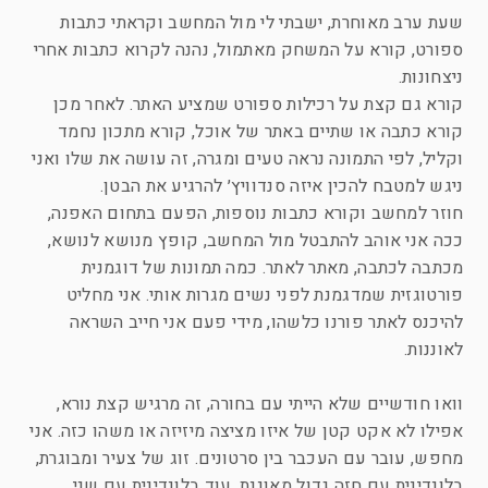
שעת ערב מאוחרת, ישבתי לי מול המחשב וקראתי כתבות
ספורט, קורא על המשחק מאתמול, נהנה לקרוא כתבות אחרי
ניצחונות.
קורא גם קצת על רכילות ספורט שמציע האתר. לאחר מכן
קורא כתבה או שתיים באתר של אוכל, קורא מתכון נחמד
וקליל, לפי התמונה נראה טעים ומגרה, זה עושה את שלו ואני
ניגש למטבח להכין איזה סנדוויץ׳ להרגיע את הבטן.
חוזר למחשב וקורא כתבות נוספות, הפעם בתחום האפנה,
ככה אני אוהב להתבטל מול המחשב, קופץ מנושא לנושא,
מכתבה לכתבה, מאתר לאתר. כמה תמונות של דוגמנית
פורטוגזית שמדגמנת לפני נשים מגרות אותי. אני מחליט
להיכנס לאתר פורנו כלשהו, מידי פעם אני חייב השראה
לאוננות.
וואו חודשיים שלא הייתי עם בחורה, זה מרגיש קצת נורא,
אפילו לא אקט קטן של איזו מציצה מיזיזה או משהו כזה. אני
מחפש, עובר עם העכבר בין סרטונים. זוג של צעיר ומבוגרת,
בלונדינית עם חזה גדול מאוננת, עוד בלונדינית עם שני