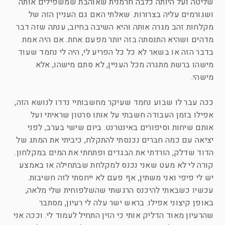
שליטה ועל היותה כלבה חרמנית שאוהבת שמשפילים אותה
ושגורמים עליה בצרורות. שאלתי האם גם העניין הזה של
מקלחות זהב מגרה אותה והיא השיבה בחיוב, ענתה שזה דבר
מדהים ושהיא התנסתה בזה יותר מפעם אחת. אם היה אמת
בדבר הזה או בשאר לא כל כל הפריע לי, היה לי נחמד שעוד
מישהו ברשת מתגרה מכל העניין, לא סתם מישהו, אלא
מישהי.
ככה עבר לו שבוע נחמד שעיקר מחשבותיי נדדו לנושא הזה,
אפילו בזמן העבודה חשבתי על אותו סרטון שראיתי ועל
אותם שיחות וסיפורים באינטרנט. ביום שישי בערב, לפני
יציאה עם כמה חברים נכנסתי להתקלח, כיביתי את המתג של
הדוד שדלק, הורדתי את הבגדים ופתחתי את המים במקלחון.
קורה לי לא מעט שאני נכנס למקלחת שבתחילה או באמצע
יש לי פיפי ואני משתין, אף פעם לא ייחסתי לזה חשיבות.
עכשיו כשבאתי להיכנס הרגשתי שהשלפוחית שלי מלאה,
באופן קיצוני אפילו. בראש ישר עלה לי רעיון, מסתבר
שהרעיון מאוד הדליק אותי כי הזין התחיל לעמוד לי. וככה אני