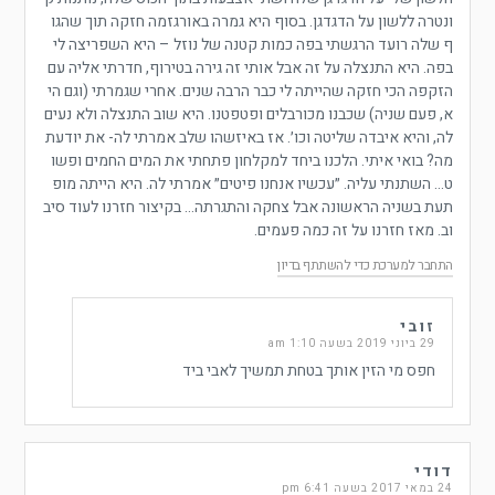
ונטרה ללשון על הדגדגן. בסוף היא גמרה באורגזמה חזקה תוך שהגו
ף שלה רועד הרגשתי בפה כמות קטנה של נוזל – היא השפריצה לי
בפה. היא התנצלה על זה אבל אותי זה גירה בטירוף, חדרתי אליה עם
הזקפה הכי חזקה שהייתה לי כבר הרבה שנים. אחרי שגמרתי (וגם הי
א, פעם שניה) שכבנו מכורבלים ופטפטנו. היא שוב התנצלה ולא נעים
לה, והיא איבדה שליטה וכו׳. אז באיזשהו שלב אמרתי לה- את יודעת
מה? בואי איתי. הלכנו ביחד למקלחון פתחתי את המים החמים ופשו
ט… השתנתי עליה. ״עכשיו אנחנו פיטים״ אמרתי לה. היא הייתה מופ
תעת בשניה הראשונה אבל צחקה והתגרתה… בקיצור חזרנו לעוד סיב
וב. מאז חזרנו על זה כמה פעמים.
התחבר למערכת כדי להשתתף בדיון
זובי
29 ביוני 2019 בשעה 1:10 am
חפס מי הזין אותך בטחת תמשיך לאבי ביד
דודי
24 במאי 2017 בשעה 6:41 pm