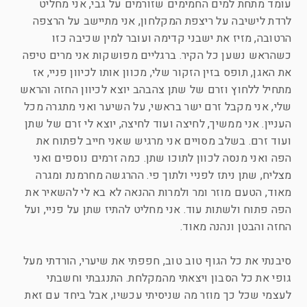
עומד מתחת למים החמימים שזורמים על גבי, אני מחליט
לרדת לישיבה על ריצפת המקלחון, אני מתיישב על הרצפה
הרטובה, מזיז את ישבני קדימה ועובר למין שכיבה כזו
כשהראש נשען כל הקיר. ברגליים מפושקות אני מרים טיפה
את האגן, תופס בזין הזקור שלי, מכוון אותו לכיוון פניי, אז
מתחיל ללחוץ וזרם של שתן צהבהב יוצא לכיוון החזה והראש
שלי, אני מקבל זרם ישר בראשי, על השיער ואני מתגרה מכל
העניין. אני ממשיך, לחיצה ועוד לחיצה, יוצא לי זרם של שתן
ועוד זרם. בשלב מסויים אני מרגיש שאני חייב לפתוח את
הפה ואני מנסה לכוון לתוכו שתן. כמה זרמים נוספים ואני
מצליח, שתן ניתז לפניי ולתוך פי. ההרגשה מחרמנת ומגרה
מאוד, הטעם מוזר ומר ולמרות ההנאה לא בא לי להשאיר את
הפה פתוח ולשתות עוד. אני מחליט להתיז שתן על פניי, ועל
החזה והבטן ונהנה מאוד.
סיבנתי את כל הגוף טוב טוב, חפפתי את שיערי, הורדתי מעל
גופי את כל הסבון ויצאתי מהמקלחת. התנגבתי וחשבתי
לעצמי שכל כך מוזר מה שניסיתי עכשיו, אבל ביחד עם זאת