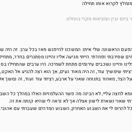
ומלץ לקרוא אותו תחילה
 בינם ובין המציאות מקרי בהחלט.
עם הראשונה שלי איתו. המשכנו להיפגש מאז בכל ערב. זה היה ש
ם שסירבתי ופחדתי. הייתי מגיעה אליו והיינו מסתגרים בחדר, מתחי
לינו והיינו נשכבים עירומים מתחת לשמיכה. היו ערבים שהתחילו בסק
 רציתי שימשיך עוד, זה היה מאוד נעים, אך הוא רצה להגיע אל האקט, 
 הצד, מאחור בתנוחה שאני על ארבע, רציתי עוד ועוד, זה נמשך אל
אמא לחצה עליי, לא הבינה מה פשר ההעלמויות האלו במהלך כל השבו
תי שאני נשארת לישון אצלה אך לא נראה לי שהיא קנתה את זה.
וכל להרוס לי את השבוע האחרון, השבוע המדהים שעברתי עם אהובי.