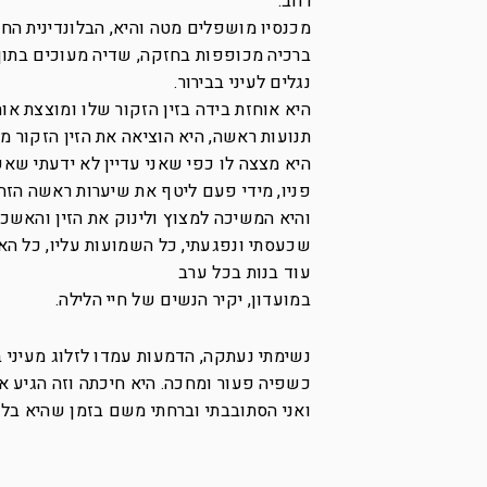
רחב.
מכנסיו מושפלים מטה והיא, הבלונדינית החתי
ברכיה מכופפות בחזקה, שדיה מעוכים בתוך 
נגלים לעיני בבירור.
היא אוחזת בידה בזין הזקור שלו ומוצצת אות
תנועות ראשה, היא הוציאה את הזין הזקור מ
היא מצצה לו כפי שאני עדיין לא ידעתי שאפ
פניו, מידי פעם ליטף את שיערות ראשה הזהו
והיא המשיכה למצוץ ולינוק את הזין והאשכ
שכעסתי ונפגעתי, כל השמועות עליו, כל הא
עוד בנות בכל ערב
במועדון, יקיר הנשים של חיי הלילה.
נשימתי נעתקה, הדמעות עמדו לזלוג מעיני ב
כשפיה פעור ומחכה. היא חיכתה וזה הגיע אל
ואני הסתובבתי וברחתי משם בזמן שהיא בלע