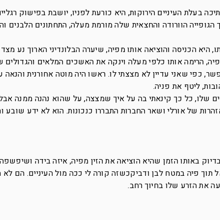
כה בעלת העיניים הירוקות, היא כורעת לפניו, יושבת בפישוק רגליים
הגופייה הוורודה והחצאית שלה מורמת מעלה, התחתונים הלבנים וה
ו, היא הכניסה והוציאה אותו מפיה, שיערה הבלונדיני הארוך נע מצד
פיה, הרימה אותו כלפי מעלה וינקה את האשכים המלאים והגדולים ש
שר, כפי שאני עדיין לא מצצתי לו. ראשו היה מוטה אחורנית והנאה ע
בות, ליטף את פניה.
ים שלו, כל כך קינאתי בה על איך שמצצה, על שהוא נהנה ממנה אבל
זהרות של אורלי ושאר החברות התבררו כנכונות. הוא לא ידע שובע ו
דיוק באותו הזמן שהיא הוציאה את הזין מפיה, איזה בידה ושיפשפה 
 תוך פיה במטח לבן ודביקכשזה קורה לי ככה מול העיניים. הם לא ה
ה את הזרע שלו בחיוך רחב.