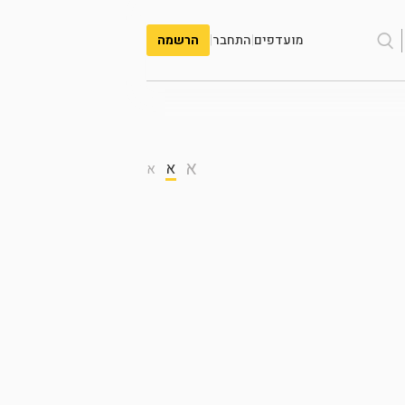
מועדפים
|
התחבר
|
הרשמה
א
א
א