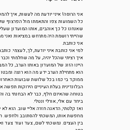
אני הרוסה! איני יודעת מה לעשות, איך להמ
כל השמועות צפו והתאמתו מול הפרצוף שלי,
שאנחנו כל כך אוהבים, אותו המועדון שעלי
שהייתי רושמת היה מתרחש במציאות ואני ממ
אני כותבת.
למי אני כותבת איני יודעת, לך, לעצמי. כות
איך רציתי שהכל יהיה, על מה שחלמתי וכבר 
היינו הזוג של המועדון באותו הערב, כל המבט
הוא מתחילת הערב ידע מה הוא רוצה ומבטו 
ממוקד בי כמו בכל שלושת שבועות האחרוני
הבלונדינית בעלת העיניים הירוקות תפשה את
בטוחה שהאיום חלף, כבר לא הבחנתי בה וה
ביחד עם אלי, אורלי ונטלי.
ואז קלטתי, הדאגה חזרה אליי שוב. הוא לא 
מחפשת אותו, המשכתי להסתובב ולחפש. הלכ
בין העצים. נמשכתי לשם, צעד ועוד צעד ואז 