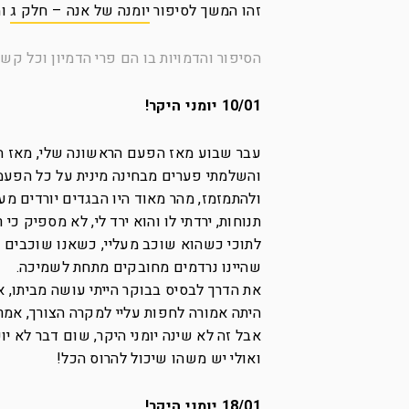
זהו המשך לסיפור
יומנה של אנה – חלק ג
ומ
הסיפור והדמויות בו הם פרי הדמיון וכל קשר
10/01 יומני היקר!
עבר שבוע מאז הפעם הראשונה שלי, מאז הפ
והשלמתי פערים מבחינה מינית על כל הפעמי
ולהתמזמז, מהר מאוד היו הבגדים יורדים מע
תנוחות, ירדתי לו והוא ירד לי, לא מספיק כי
לתוכי כשהוא שוכב מעליי, כשאנו שוכבים על
שהיינו נרדמים מחובקים מתחת לשמיכה.
את הדרך לבסיס בבוקר הייתי עושה מביתו, 
היתה אמורה לחפות עליי למקרה הצורך, אמר
אבל זה לא שינה יומני היקר, שום דבר לא י
ואולי יש משהו שיכול להרוס הכל!
18/01 יומני היקר!