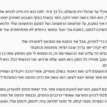
שיך? עד שהכל היה מושלם, כל כך ורוד. למה הוא היה חייב להרוס את
 הוא חסר בושה יומני היקר, חסר בושה! בסוף השבוע האחרון יצאנו
ו אני כותבת, על פגישתנו הראשונה ועל הפעם הראשונה שלי. הלווא
שיכה לכתוב, כותבת עוד ועוד ובאתר בינתיים לא מתפרסמים עוד סי
בת כדי לפרוק, אבל אני כותבת את ההמשך לפנטזיה שלי.
לא יקרה יותר בדרך שבה רציתי. מפנטזת וכותבת!
ים היו עלינו ואני הרגשתי את זה, זה החמיא לי וגם הפתיע אותי בו ז
עקב אחריה כל הזמן, הוא חשב שלא ארגיש. אני הרגשתי הכל, הוא לא
ם.
 תשומת ליבו ואת דאגתי. בשלב מסויים, אחרי הרבה ריקודים ושתייה,
וא אמר שהוא יוצא לעשן. הוא עשה את דרכו החוצה ואני המשכתי ל
יצא לעשן, הוא יצא לטובת משהו אחר. מיד יצאתי מחוץ למועדון, מסת
תי לכיוון החורשה שאחרי הרכבים החונים, נכנסתי פנימה אל החור
נעצרתי, מבטי קפא, פי נפער למראה עיני, יהונתן, יהונתן שלי, נשען