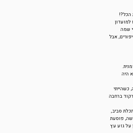
 הכל?!
 למועדון
י שמה
פורים, אבל
מנית.
 היה
 כשהייתי
רקוד ברחבה
כלת סביב,
שה, פוסעת
 על גזע עץ