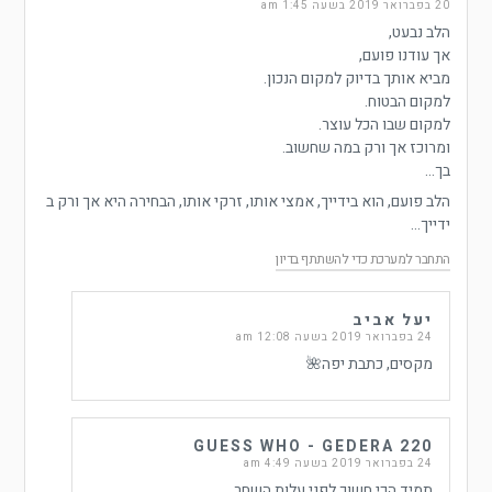
20 בפברואר 2019 בשעה 1:45 am
הלב נבעט,
אך עודנו פועם,
מביא אותך בדיוק למקום הנכון.
למקום הבטוח.
למקום שבו הכל עוצר.
ומרוכז אך ורק במה שחשוב.
בך…
הלב פועם, הוא בידייך, אמצי אותו, זרקי אותו, הבחירה היא אך ורק ב
ידייך…
התחבר למערכת כדי להשתתף בדיון
יעל אביב
24 בפברואר 2019 בשעה 12:08 am
מקסים, כתבת יפה🌺
GUESS WHO - GEDERA 220
24 בפברואר 2019 בשעה 4:49 am
תמיד הכי חשוך לפני עלות השחר…