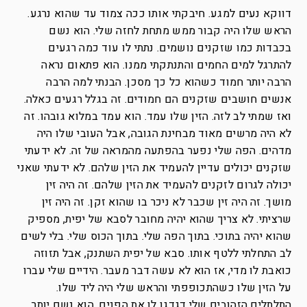
דווקא נעים למגע. חיבקתי אותו ככה צמוד עד שהוא נרגע.
הראש שלו היה קבור ממש מתחת לחזה שלי. הוא נשם
בכבדות כמו שזקנים נושמים. נתתי לו עוד כמה רגעים
להתרגל למים החמים והתנתקתי ממנו. הוא פתאום נראה
הרבה יותר חמוד כשהוא כל כך מסכן. הבנתי למה הרבה
אנשים חושבים שזקנים הם חמודים. זה בגלל רגעים כאלה.
ואז שמתי לב לזה. הזין שלו עמד. הוא עמד במלוא גובהו. זה
לא היה מרשים מאוד מבחינת הגובה, אבל העובי שלו היה
מדהים. הפה שלי נפער בהפתעה מהמראה של זה. לא ידעתי
שזקנים יכולים עדיין להעמיד את הזין שלהם. לא ידעתי שאני
יכולה לגרום לזקנים להעמיד את הזין שלהם. זה היה זין
מושך. זה היה זין שכבר לא ניכר בו שהוא זקן. זה היה זין
שרציתי. לא צריך שהוא יהיה מחובר לסבא של יפית, מספיק
שהוא יהיה בתוכי. בתוך הפה שלי. בתוך הכוס שלי. בלי לשים
לב התחלתי ללטף אותו. סבא של יפית השתנק, אבל תזוזה
כואבת לו מדי, אז הוא לא עשה דבר מעבר. הידיים שלי עברו
על הזין שלו כשהתכופפתי והראש שלי היה ליד שלו.
התלתלים הזהובים שלי דגדגו לו את הפנים. הוא נשם יותר