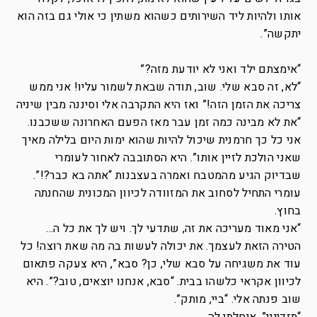
אותו ולהיות ליד השירותים כשהוא משתין כי אולי גם בזה הוא
יתקשה”.
“אימצתם ילד ואני לא יודעת מזה?”
“לא, זה סבא שלי. שוב, תודה שבאת לשמור עליו! אני ממש
צריכה את הזמן הזה!” ואז היא התקרבה אלי וסיננה מבין שיניה
“את לא מבינה כמה זמן עבר מאז הפעם האחרונה ששכבנו.
אני כל כך חרמנית שיכול להיות שהוא ימות היום בלילה מאיך
שאני הולכת לזיין אותו”. היא הסתובבה לאחור לעומרי
שבדיוק הגיע מהמטבח ואמרה בעצבנות “אתה בא כבר?!”.
עומרי התחיל לסחוב את המזוודה לכיוון המכונית שהחנתה
בחוץ.
“אני מאוד מעריכה את זה, שתדעי לך. ויש לך את כל ה…
הטירה הזאת לעצמך. את יכולה לעשות בה מה שאת רוצה! כל
עוד את משגיחה על סבא שלי, כן? סבא”, היא צעקה פתאום
לכיוון אקראי כלשהו בבית. “סבא, אנחנו יוצאים, טוב?”. היא
שוב פנתה אלי. “ביי, מותק”.