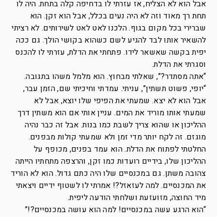
אבל הוא לא הצליח, אז עזרתי לו בדחיפה קלה בתחת. היה לו
תחת רך מאוד וזה לא היה נעים בכלל, אבל הוא זקן. הוא
שברירי בכל מקום בגוף. הלכנו לאט לאט לשירותים. לא רציתי
להשאיר אותו לבד להגיע לשם כשהוא בקושי הולך. גם ככה
יפית בקשה שאשאר לידו. פתחתי את הדלת, עזרתי לו להכנס
וסגרתי את הדלת.
“אתה מסתדר?”, שאלתי מבחוץ. הוא מלמל משהו בתגובה.
“יופי, פשוט תשתין”, עניתי. עמדתי וחיכיתי שם, הזמן עבר,
אבל הוא לא יצא. שמעתי את הפיפי שלו יוצא, אבל לא
שמעתי אותו מוריד את המים. עניין אותי אם הוא משתין דרך
ההליכון או שהוא צריך לשבת כמו בנות. אבל זה כבר נהיה
מוגזם. זה לקח יותר מדי זמן ולא שמעתי קולות מבפנים.
החלטתי לפתוח את הדלת. הוא עמד בפנים, מכופף על
ההליכון שלו, בידיים רועדות כמו זקן, והרצפה מתחתיו הייתה
צהובה משתן. גם במכנסיים שלו היה כתם גדול. הוא לא הוריד
את המכנסיים. למה לעזאזל?! אמרתי לו לשטוף ידיים ויצאתי
מיד החוצה, מזועזעת ושלחתי הודעה ליפית.
“הוא הרגע עשה במכנסיים! למה הוא עושה במכנסיים?!”