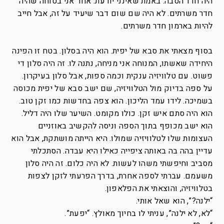
היה חדר הסבה. באמת שאינני יודעת. אחד אני בטוחה שהיה
חדר משרתים. לא היה שם שום דבר שיעיד על זה, אבל חייב
להיות בארמון חדר משרתים.
בסוף מצאתי את סבא של יפית. הוא היה בסלון. בטח זו הפינה
היחידה שאשתו, המנוחה אני מניחה, נתנה לו. זה היה סלון די
פשוט. עם טלוויזיה ענקית וכמה ספות, אבל סלון בעיקרון.
על ספה בדיוק מול הטלוויזיה, שם ישב סבא של יפית מכוסה
בשמיכה. לידו עמד הליכון. הוא צפה בחדשות כמו זקן טוב.
הוא היה סתם איש זקן. כולו מקומט. השיער שלו היה דליל.
הוא ישב מכופף בתוך הספה וניסה להקשיב באוזניים
העצומות שלו לטלוויזיה שמולו. היא הייתה מושתקת, אבל הוא
עדיין בהה בה באותה ציפייה כאילו היא עבדה. הסתכלתי
מסביב וחיפשתי משהו לעשות. לא היה כלום. זה היה סלון
משעמם. עברתי לספה אחרת, בדרך הפרעתי לזקן לצפות
בטלוויזיה, והוצאתי את הפלאפון.
“ילנה?”, הוא שאל אותי.
“לא, לא ילנה”, עניתי לו בחיוך מאולץ. “יפעת”.