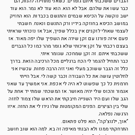
הגברים ששכבתי איתם גומרים. כשאני מתחילה להנות, הם
כבר עשו את שלהם. אבל לא הוא. הוא עוד לא גמר. הוא עוד
ישב נוקשה על הכיסא שבמים והתנשם בכבדות. הוא החזיק
במושב הכיסא בחוזקה בידיו ורק התנשם ונאנח. חשבתי
לעצמי שאולי לזקנים אין בכלל שפיך, אבל אז נזכרתי שראיתי
פעם איזה פורנו עם זקן שירה את השפיך שלו יפה מאוד. אז
בעצם רכבתי על זקן איכותי שלא גומר מהר כמו כל הגברים
ששכבתי איתם. זה זקן שמחכה. שגומר איתי.
כבר התחיל להגמר לי הכח ברגליים מכל הרכיבה הזאת. בדרך
כלל זה הגבר ששוכב מעלי ואני זזה הרבה פחות. עכשיו אני
לחלוטין עושה את כל העבודה וכבר קשה לי. אבל הייתי
חרמנית כל כך שפשוט לא היה לי אכפת. אני אמשיך עד שאני
אגמור והכוס שלי יהיה מאושר. אז המשכתי. שמתי יד אחת על
הגב שלו ועם היד השנייה חיבקתי את הראש שלו צמוד לחזה
שלי בין הציצים. הפנים המקומטות שלו גירו לי את החזה. איזו
הרגשה נפלאה.
“אוך, ילנוצ’קה”, הוא פלט פתאום.
התרחקתי ממנו ולא הבנתי מאיפה זה בא. למה הוא שוב חושב