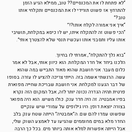
“לא פתחת לו את המכנסיים?? טוב, ממילא הגיע הזמן
להתרחץ אז פשוט תורידי לו את המכנסיים ותקלחי אותו
טוב?”
“איך אני אמורה לקלח אותו?!”
“הכי פשוט זה להתקלח איתו, יש לו כיסא במקלחת, תושיבי
אותו עליו ותסבני אותו ועכשיו תנסי שלא להצטרך אותי”.
“בוא נלך להתקלח”, אמרתי לו בחיוך.
הלכנו ביחד אל חדר המקלחת. הוא כיוון אותי, אבל לא אמר
כלום מעבר. אני חושבת שהוא מאוד התבייש במה שהוא
עשה. הרגשתי אשמה בזה. הייתי צריכה להציע לו עזרה. בסופו
של דבר הגענו למקלחת. אני חושבת שבריכת שחייה מפוארת
פרטית תהיה הגדרה נכונה יותר לזה, אבל המקום הזה נקרא
בפיו אמבטיה. זה היה חדר ענק. כולו משיש. הוא היה מפואר
בצורה יוצאת דופן. היו גילופים על עמודי שיש ענקיים
שפשוט עמדו להם שם. ה”אמבטיה” הייתה שטח ענק בלב
החדר מלא במים מחוממים שהגיעו עד לאמצע השוק שלי,
אבל הייתה אפשרות למלא אותה ביותר מים. בכל כך הרבה