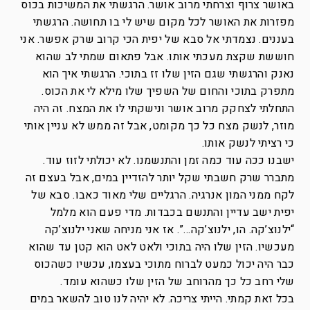
באושר צרוף וצרחתי מרוב אושר. הרגשתי את המשיכות בכוס
מפזרות את האושר לכל מקום שיש לי בו תחושה. הרגשתי
בעננים. נצמדתי אל סבא של יפית הכי קרוב שרק אפשר. אני
חוששת שקצת מעכתי אותו. אבל פתאום שמתי לב שהוא
נאנק והרגשתי שגם הזין שלו זז בתוכי. הרגשתי איך הוא
מתפרק בתוכי והחום של השפיך שלו מילא לי את הכוס.
התחלתי לצחקק מרוב אושר ונישקתי לו את המצח. זה היה
מוזר, לנשק מצח כל כך מקומט, אבל זה ממש לא עניין אותי
כי רציתי לנשק אותו.
ישבנו ככה עוד כמה זמן והתנשמנו. לא יכולתי לזוז עוד.
מתברר שרק חשבתי שקל יותר להזדיין במים, אבל בעצם זה
לקח ממני המון אנרגיה. הרגליים שלי מאוד כאבו. סבא של
יפית ישב עדיין והתנשם בכבדות. מדי פעם הוא מלמל
“ילנוצ’קה. הו, ילנוצ’קה…”. אז אני מניחה שאני ילנוצ’קה
מעכשיו. הזין שלו היה בתוכי ולאט לאט הוא קטן עד שהוא
כבר היה יכול כמעט לברוח מתוכי בעצמו, עכשיו כשהכוס
שלי רחב כל כך מהרוחב של הזין שלו כשהוא עומד.
בכל זאת קמתי. הייתי צריכה. לא יהיה לנו טוב להשאר במים