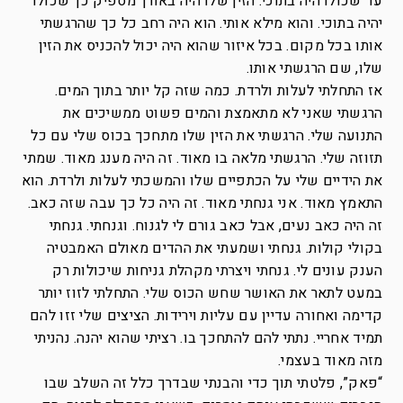
עד שכולו היה בתוכי. הזין שלו היה באורך מספיק כך שכולו
יהיה בתוכי. והוא מילא אותי. הוא היה רחב כל כך שהרגשתי
אותו בכל מקום. בכל איזור שהוא היה יכול להכניס את הזין
שלו, שם הרגשתי אותו.
אז התחלתי לעלות ולרדת. כמה שזה קל יותר בתוך המים.
הרגשתי שאני לא מתאמצת והמים פשוט ממשיכים את
התנועה שלי. הרגשתי את הזין שלו מתחכך בכוס שלי עם כל
תזוזה שלי. הרגשתי מלאה בו מאוד. זה היה מענג מאוד. שמתי
את הידיים שלי על הכתפיים שלו והמשכתי לעלות ולרדת. הוא
התאמץ מאוד. אני גנחתי מאוד. זה היה כל כך עבה שזה כאב.
זה היה כאב נעים, אבל כאב גורם לי לגנוח. וגנחתי. גנחתי
בקולי קולות. גנחתי ושמעתי את ההדים מאולם האמבטיה
הענק עונים לי. גנחתי ויצרתי מקהלת גניחות שיכולות רק
במעט לתאר את האושר שחש הכוס שלי. התחלתי לזוז יותר
קדימה ואחורה עדיין עם עליות וירידות. הציצים שלי זזו להם
תמיד אחריי. נתתי להם להתחכך בו. רציתי שהוא יהנה. נהניתי
מזה מאוד בעצמי.
“פאק”, פלטתי תוך כדי והבנתי שבדרך כלל זה השלב שבו