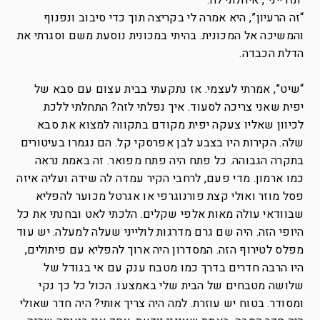
“תזדייני”, איחלתי לה.
“זה הרעיון”, היא אמרה לי בקריצה תוך כדי סיבוב ונפנוף
והמשיכה אל המכונית. בהיתי במכונית נוסעת משם וסגרתי את
הדלת הכבדה.
“שיט”, אמרתי לעצמי. אז נתקעתי בבית עצום עם סבא של
יפית שאני צריכה לסעוד. איך נפלתי לזה? התחלתי ללכת
לכיוון שאליו צעקה יפית מקודם בתקווה למצוא את סבא
שלה. הקירות היו בצבע לבן אפרסקי קל. הם נגמרו בעיטורים
בתקרה הגבוהה. כל פתח היה פתח מפואר. זה באמת נראה
כמו ארמון. מדי פעם, לרחבי הקיר עמדה לה שידה ועליה איזה
פסל מוזר ואולי קצת פורנוגרפי או אגרטל מכוער להפליא
שבוודאי עולה מאות אלפי שקלים. הלכתי לאט ובחנתי את כל
היופי הזה. היה שם גרם מדרגות לולייני שעלה למעלה. יש עוד
מפלס לטירוף הזה. המסדרון היה ארוך להפליא עם פיתולים,
היו הרבה חדרים בדרך כמו מטבח ענק עם אי בגודל של
שלושה מטבחים של הבית שלי באמצעו. הכול כל כך נקי
ומסודר. בטוח יש עוזרת. למה היה צריך אותי? היה חדר שאולי