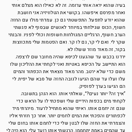
בעיה שהוא יראה אותי ערומה. זה לא כאילו הוא מצלם אותי
ואחר מפרסם איפשהו. בקושי את הטלוויזיה אני חושבת
שהוא יודע לתפעל. התפשטתי גם כן. עמדתי מולו עם החזה
חשוף, הכוס שגילחתי במיוחד לאנשים שבסוף לא פגשתי
הערב חשוף, הרגליים המגולחות חשופות וכולי לפניו. והבנתי
שקר לי. ואם לי קר, גם לו קר. ואם הפטמות שלי מתכווצות
בקור, זה מאוד מוזר ששלו לא.
ירדנו בכבש עד שהגענו לכיסא שהיה מחובר שם לרצפה.
הוא התיישב על הכיסא באטיות ואני לקחתי את ההליכון שלו
משם כדי שלא ירטב. מהר מאוד מצאתי את הכפתור והמים
עלו ועלו עד שהם הגיעו לגובה החזה של סבא של יפית. לי
הם הגיעו בערך לפופיק.
“איך זה? יותר נעים?”, שאלתי אותו. הוא הנהן בתשובה.
לקחתי מים בכפות הידיים שלי ושפכתי לו על הראש כדי
שגם זה יחמם אותו. ראיתי שהוא מתחיל לרעוד. מיהרתי מיד
לכפתורים והפכתי את המים לחמים יותר. אחר כך חזרתי אליו
והצמדתי את החזה שלו לבטן שלי כדי לחמם אותו בחום שלי
עד שהמים באמת יתחממו. הרגשתי אותו רועד עלי. הוא היה לי