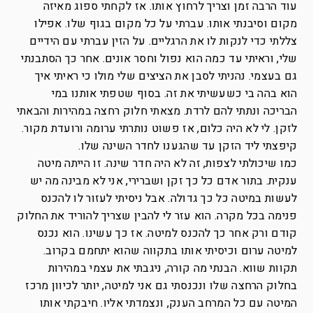
עוד הרבה זמן וצריך לרחוץ אותו. אז לקחתי ספוג מאיזה
מקום וסיבנתי אותו. עברתי על כל מקום בגוף שלו. אפילו
צללתי כדי לנקות לו את הרגליים. על הזין עברתי עם הידיים
שלי, וראיתי עד כמה הוא נפול וחסר אונים. אחר כך הסתבנתי
גם בעצמי. נהניתי לסבן את הציצים שלי מולו כי ראיתי איך
הוא בהה בי כשעשיתי את זה. בסוף שטפתי אותנו במי
הבריכה ונתתי להם לרדת. מצאתי חלוק רחצה במהירות והבאתי
לזקן. לי לא היה כלום, אז פשוט נותרתי ערומה ורועדת מקור.
קיפצתי ליד הזקן עד שהגענו לחדר השינה שלו.
כמו שיכולתי לצפות, זה לא היה חדר שינה. זו הייתה מיטה
ענקית. בתור אדם כל כך זקן ושברירי, אני לא מבינה מה יש
לעשות במיטה כל כך גדולה. אבל ניסיתי לעזור לו להכנס
פנימה בכל מקרה. הוא עזר לי להבין שצריך להוריד את החלוק
קודם ורק אחר כך להכנס למיטה. אז כך עשינו. הוא נכנס
למיטה ערום וכיסיתי אותו בתקווה שהוא יתחמם בקרוב.
תקוות שווא. הבנתי מה קורה, ניגבתי את עצמי במהירות
בחלוק הרחצה שלו ונכנסתי גם אני למיטה, יותר לכיוון מרכז
המיטה עם כל המרחב הענק, ונצמדתי אליו. חיבקתי אותו