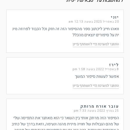
7 מחשבות על “
סבא של יפית
”
יוני
20 באפריל 2025 בשעה 12:13 am
וואהו חייב ליכתוב ספר מהסיפור הזה זה חזק וכל הכבוד לפרוזה מינ
ית על סיפורים יוצאים מהכלל
התחבר למערכת כדי להשתתף בדיון
לירז
8 באפריל 2022 בשעה 1:58 pm
אפשר לעשות סיפור המשך
התחבר למערכת כדי להשתתף בדיון
עובר אורח מרותק
25 במרץ 2022 בשעה 7:33 pm
הסיפור הזה מרתק אותי בין השאר כי הוא מאתגר את התפיסה שלי
של מהם הגבולות של חוויה מינית מהנה ונעימה, וזאת בדרך של כתיב