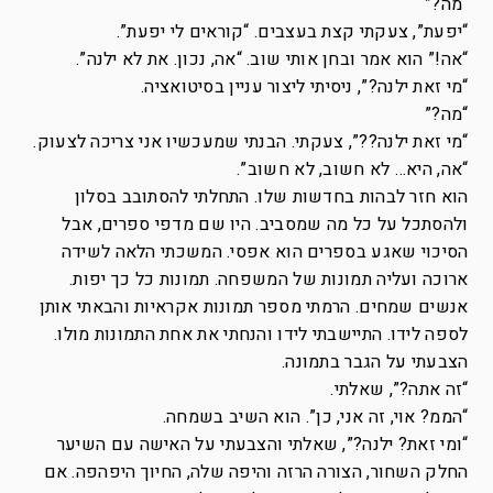
“מה?”
“יפעת”, צעקתי קצת בעצבים. “קוראים לי יפעת”.
“אה!” הוא אמר ובחן אותי שוב. “אה, נכון. את לא ילנה”.
“מי זאת ילנה?”, ניסיתי ליצור עניין בסיטואציה.
“מה?”
“מי זאת ילנה??”, צעקתי. הבנתי שמעכשיו אני צריכה לצעוק.
“אה, היא… לא חשוב, לא חשוב”.
הוא חזר לבהות בחדשות שלו. התחלתי להסתובב בסלון
ולהסתכל על כל מה שמסביב. היו שם מדפי ספרים, אבל
הסיכוי שאגע בספרים הוא אפסי. המשכתי הלאה לשידה
ארוכה ועליה תמונות של המשפחה. תמונות כל כך יפות.
אנשים שמחים. הרמתי מספר תמונות אקראיות והבאתי אותן
לספה לידו. התיישבתי לידו והנחתי את אחת התמונות מולו.
הצבעתי על הגבר בתמונה.
“זה אתה?”, שאלתי.
“הממ? אוי, זה אני, כן”. הוא השיב בשמחה.
“ומי זאת? ילנה?”, שאלתי והצבעתי על האישה עם השיער
החלק השחור, הצורה הרזה והיפה שלה, החיוך היפהפה. אם