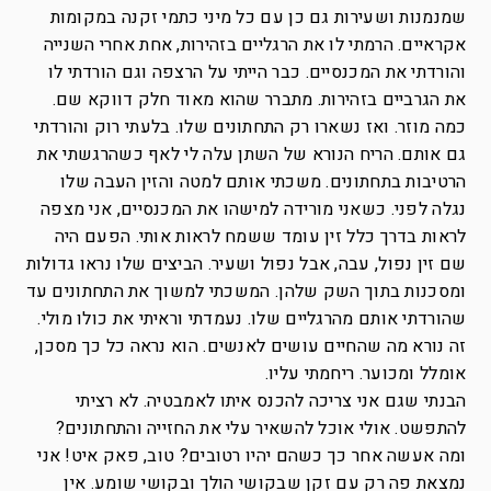
שמנמנות ושעירות גם כן עם כל מיני כתמי זקנה במקומות
אקראיים. הרמתי לו את הרגליים בזהירות, אחת אחרי השנייה
והורדתי את המכנסיים. כבר הייתי על הרצפה וגם הורדתי לו
את הגרביים בזהירות. מתברר שהוא מאוד חלק דווקא שם.
כמה מוזר. ואז נשארו רק התחתונים שלו. בלעתי רוק והורדתי
גם אותם. הריח הנורא של השתן עלה לי לאף כשהרגשתי את
הרטיבות בתחתונים. משכתי אותם למטה והזין העבה שלו
נגלה לפני. כשאני מורידה למישהו את המכנסיים, אני מצפה
לראות בדרך כלל זין עומד ששמח לראות אותי. הפעם היה
שם זין נפול, עבה, אבל נפול ושעיר. הביצים שלו נראו גדולות
ומסכנות בתוך השק שלהן. המשכתי למשוך את התחתונים עד
שהורדתי אותם מהרגליים שלו. נעמדתי וראיתי את כולו מולי.
זה נורא מה שהחיים עושים לאנשים. הוא נראה כל כך מסכן,
אומלל ומכוער. ריחמתי עליו.
הבנתי שגם אני צריכה להכנס איתו לאמבטיה. לא רציתי
להתפשט. אולי אוכל להשאיר עלי את החזייה והתחתונים?
ומה אעשה אחר כך כשהם יהיו רטובים? טוב, פאק איט! אני
נמצאת פה רק עם זקן שבקושי הולך ובקושי שומע. אין