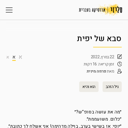
סבא של יפית
א
א
22 במרץ, 2022
א
זמן קריאה: 16 דקות
מאת
פרוזה מינית
גיל הזהב
הוא והיא
״מה את עושה בסופ”ש?״
״כלום. משועממת״.
״יופי. אז בשישי בערב, בוילה מדהימה! אני אשלח לך כתובת״.