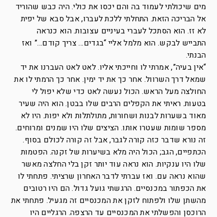
מים שיכולתי לעמוד בה והם יכסו את כולי. היה כבש שהוריד
אל הבריכה הזאת. התחלתי ללכת לעברו, אבל סבא של יפית
לא זז. הוא הסתכל לעברי בעיניים עצובות. הוא כנראה
התבייש לבקש. הוא מלמל אליי “בגדים… צריך קודם…” ואז
הבנתי.
“אין בעיה”, אמרתי לו וחייכתי אליו. לאט לאט העברנו את יד
שמאל דרך השרוול. אחר כך את יד ימין. אחר כך הרמתי לו את
החולצה מעל הראש. הכול נעשה לאט כדי שלא יפול לי
בטעות. ראיתי את הקפלים הרבים שלו בבטן. הוא היה שעיר
מאוד בשערות לבנות ושחורות, מתולתלות ולא יפות. היו לא
מספר שומות שעטרו אותו. הציצים שלו היו שמנים ומרוחים.
זה נורא שדבר כזה קורה לגבר, אבל זה קורה לכולם בסוף.
הכתפיים, הגב; הכול היה מלא בשיערות של זקנה. הפטמות
שלו היו ענקיות. הוא נראה עוד יותר זקן בלי החלצה מאשר
שהוא נראה עם. ואז עברתי לדבר האחרון שרציתי. פתחתי לו
את הכפתור במכנסיים. הרגשתי גועל גדול. הם היו רטובים
מהשתן שלו ולפתוח לזקן את המכנסיים זה מגעיל. פתחתי את
הרוכסן והפשלתי את המכנסיים עד הרצפה. הרגליים היו