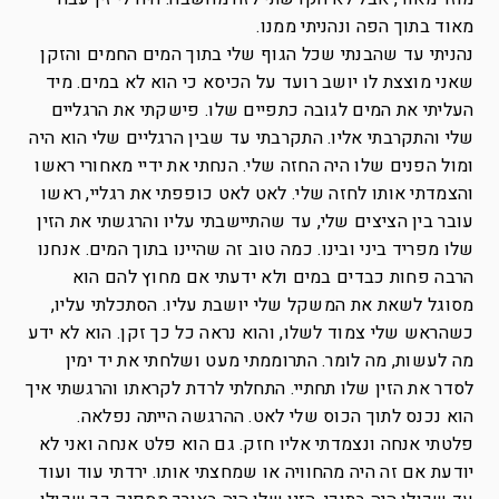
מאוד בתוך הפה ונהניתי ממנו.
נהניתי עד שהבנתי שכל הגוף שלי בתוך המים החמים והזקן
שאני מוצצת לו יושב רועד על הכיסא כי הוא לא במים. מיד
העליתי את המים לגובה כתפיים שלו. פישקתי את הרגליים
שלי והתקרבתי אליו. התקרבתי עד שבין הרגליים שלי הוא היה
ומול הפנים שלו היה החזה שלי. הנחתי את ידיי מאחורי ראשו
והצמדתי אותו לחזה שלי. לאט לאט כופפתי את רגליי, ראשו
עובר בין הציצים שלי, עד שהתיישבתי עליו והרגשתי את הזין
שלו מפריד ביני ובינו. כמה טוב זה שהיינו בתוך המים. אנחנו
הרבה פחות כבדים במים ולא ידעתי אם מחוץ להם הוא
מסוגל לשאת את המשקל שלי יושבת עליו. הסתכלתי עליו,
כשהראש שלי צמוד לשלו, והוא נראה כל כך זקן. הוא לא ידע
מה לעשות, מה לומר. התרוממתי מעט ושלחתי את יד ימין
לסדר את הזין שלו תחתיי. התחלתי לרדת לקראתו והרגשתי איך
הוא נכנס לתוך הכוס שלי לאט. ההרגשה הייתה נפלאה.
פלטתי אנחה ונצמדתי אליו חזק. גם הוא פלט אנחה ואני לא
יודעת אם זה היה מהחוויה או שמחצתי אותו. ירדתי עוד ועוד