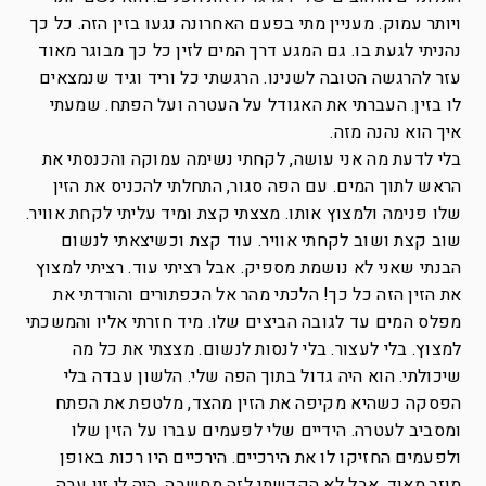
ויותר עמוק. מעניין מתי בפעם האחרונה נגעו בזין הזה. כל כך
נהניתי לגעת בו. גם המגע דרך המים לזין כל כך מבוגר מאוד
עזר להרגשה הטובה לשנינו. הרגשתי כל וריד וגיד שנמצאים
לו בזין. העברתי את האגודל על העטרה ועל הפתח. שמעתי
איך הוא נהנה מזה.
בלי לדעת מה אני עושה, לקחתי נשימה עמוקה והכנסתי את
הראש לתוך המים. עם הפה סגור, התחלתי להכניס את הזין
שלו פנימה ולמצוץ אותו. מצצתי קצת ומיד עליתי לקחת אוויר.
שוב קצת ושוב לקחתי אוויר. עוד קצת וכשיצאתי לנשום
הבנתי שאני לא נושמת מספיק. אבל רציתי עוד. רציתי למצוץ
את הזין הזה כל כך! הלכתי מהר אל הכפתורים והורדתי את
מפלס המים עד לגובה הביצים שלו. מיד חזרתי אליו והמשכתי
למצוץ. בלי לעצור. בלי לנסות לנשום. מצצתי את כל מה
שיכולתי. הוא היה גדול בתוך הפה שלי. הלשון עבדה בלי
הפסקה כשהיא מקיפה את הזין מהצד, מלטפת את הפתח
ומסביב לעטרה. הידיים שלי לפעמים עברו על הזין שלו
ולפעמים החזיקו לו את הירכיים. הירכיים היו רכות באופן
מוזר מאוד, אבל לא הקדשתי לזה מחשבה. היה לי זין עבה