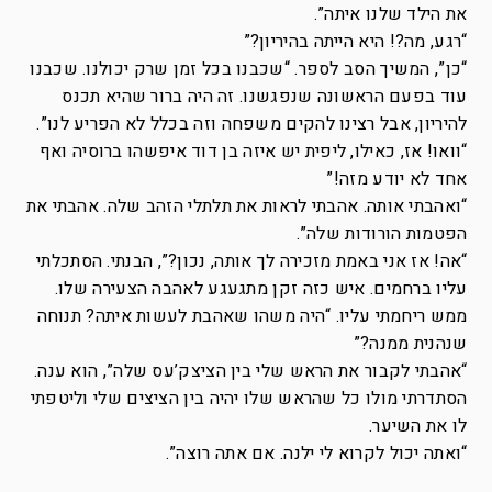
את הילד שלנו איתה”.
“רגע, מה?! היא הייתה בהיריון?”
“כן”, המשיך הסב לספר. “שכבנו בכל זמן שרק יכולנו. שכבנו
עוד בפעם הראשונה שנפגשנו. זה היה ברור שהיא תכנס
להיריון, אבל רצינו להקים משפחה וזה בכלל לא הפריע לנו”.
“וואו! אז, כאילו, ליפית יש איזה בן דוד איפשהו ברוסיה ואף
אחד לא יודע מזה!”
“ואהבתי אותה. אהבתי לראות את תלתלי הזהב שלה. אהבתי את
הפטמות הורודות שלה”.
“אה! אז אני באמת מזכירה לך אותה, נכון?”, הבנתי. הסתכלתי
עליו ברחמים. איש כזה זקן מתגעגע לאהבה הצעירה שלו.
ממש ריחמתי עליו. “היה משהו שאהבת לעשות איתה? תנוחה
שנהנית ממנה?”
“אהבתי לקבור את הראש שלי בין הציצק’עס שלה”, הוא ענה.
הסתדרתי מולו כל שהראש שלו יהיה בין הציצים שלי וליטפתי
לו את השיער.
“ואתה יכול לקרוא לי ילנה. אם אתה רוצה”.