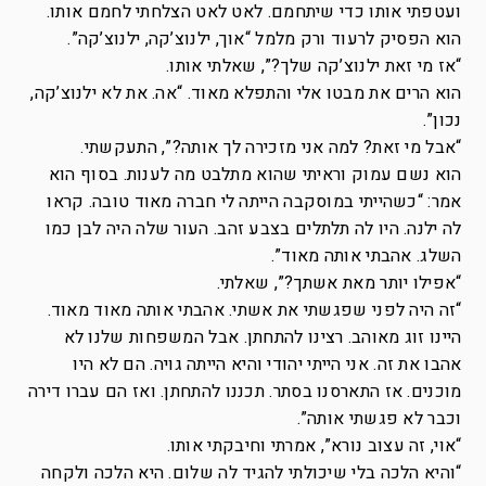
ועטפתי אותו כדי שיתחמם. לאט לאט הצלחתי לחמם אותו.
הוא הפסיק לרעוד ורק מלמל “אוך, ילנוצ’קה, ילנוצ’קה”.
“אז מי זאת ילנוצ’קה שלך?”, שאלתי אותו.
הוא הרים את מבטו אלי והתפלא מאוד. “אה. את לא ילנוצ’קה,
נכון”.
“אבל מי זאת? למה אני מזכירה לך אותה?”, התעקשתי.
הוא נשם עמוק וראיתי שהוא מתלבט מה לענות. בסוף הוא
אמר: “כשהייתי במוסקבה הייתה לי חברה מאוד טובה. קראו
לה ילנה. היו לה תלתלים בצבע זהב. העור שלה היה לבן כמו
השלג. אהבתי אותה מאוד”.
“אפילו יותר מאת אשתך?”, שאלתי.
“זה היה לפני שפגשתי את אשתי. אהבתי אותה מאוד מאוד.
היינו זוג מאוהב. רצינו להתחתן. אבל המשפחות שלנו לא
אהבו את זה. אני הייתי יהודי והיא הייתה גויה. הם לא היו
מוכנים. אז התארסנו בסתר. תכננו להתחתן. ואז הם עברו דירה
וכבר לא פגשתי אותה”.
“אוי, זה עצוב נורא”, אמרתי וחיבקתי אותו.
“והיא הלכה בלי שיכולתי להגיד לה שלום. היא הלכה ולקחה