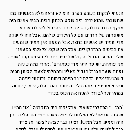
הגעתי למקום בשבע בערב. הוא לא נראה מלא באנשים כמו
שחשבתי שהוא יהיה. היה שקט מכיוון הבית. הבית אמנם היה
מוקף בחצר גדולה, והבית עצמו היה יכול לאכלס ארבע
משפחות של חרדים עם כל הילדים שלהם, אבל היה לי שקט
מדי. תמיד יש אנשים בחצר, אבל הפעם אין. תמיד שומעים
את הביטים מהרמקולים, אבל היה שקט. צלצלתי בפעמון
שליד השער הגדול. הקול של יפית ענה לי באינטרקום “שנייה.
אני פותחת. יש פה יותר מדי כפתורים”. אחרי כמה שניות
נפתח שער הברזל הגדול מאליו והתחלתי לצעוד לכיוון הבית.
כשהגעתי אליו, הדלת כבר הייתה פתוחה. נכנסתי פנימה
וראיתי את יפית עומדת ליד מזוודה ואת בעלה, עומרי, שותה
במהירות חלב ורץ להניח את הכוס בכיור.
“מה?…” התחלתי לשאול, אבל יפית מיד התפרצה. “אני ממש
שמחה שבאת! לא הצלחנו למצוא מישהו שישמור עליו בזמן
הזה וממש, אבל ממש!, רצינו כבר לצאת לצימר. אז צריך
בגדול לשים עליו עין שהוא לא מת, להכין לו אוכל, לקלח