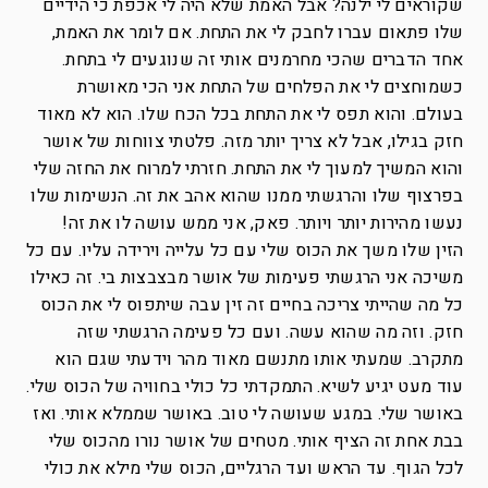
שקוראים לי ילנה? אבל האמת שלא היה לי אכפת כי הידיים
שלו פתאום עברו לחבק לי את התחת. אם לומר את האמת,
אחד הדברים שהכי מחרמנים אותי זה שנוגעים לי בתחת.
כשמוחצים לי את הפלחים של התחת אני הכי מאושרת
בעולם. והוא תפס לי את התחת בכל הכח שלו. הוא לא מאוד
חזק בגילו, אבל לא צריך יותר מזה. פלטתי צווחות של אושר
והוא המשיך למעוך לי את התחת. חזרתי למרוח את החזה שלי
בפרצוף שלו והרגשתי ממנו שהוא אהב את זה. הנשימות שלו
נעשו מהירות יותר ויותר. פאק, אני ממש עושה לו את זה!
הזין שלו משך את הכוס שלי עם כל עלייה וירידה עליו. עם כל
משיכה אני הרגשתי פעימות של אושר מבצבצות בי. זה כאילו
כל מה שהייתי צריכה בחיים זה זין עבה שיתפוס לי את הכוס
חזק. וזה מה שהוא עשה. ועם כל פעימה הרגשתי שזה
מתקרב. שמעתי אותו מתנשם מאוד מהר וידעתי שגם הוא
עוד מעט יגיע לשיא. התמקדתי כל כולי בחוויה של הכוס שלי.
באושר שלי. במגע שעושה לי טוב. באושר שממלא אותי. ואז
בבת אחת זה הציף אותי. מטחים של אושר נורו מהכוס שלי
לכל הגוף. עד הראש ועד הרגליים, הכוס שלי מילא את כולי