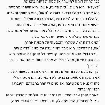
כבר להיות דומה למישהי, אז לפחות ליפה בתמונה.
“לא, לא”. הוא השיב. “זאת עדינה, אשתי. היא הייתה יפהפייה”,
הוא אמר לי בקולו הרועד בערגה. “וזאת”, הוא המשיך והצביע
על הילדה בתמונה. “זאת נופר, הבת הבכורה שלנו”. פתאום
זיהיתי אותה. הכרתי את נופר, אמא של יפית. היא נראתה
בתמונה בערך בת חמש. היא קיבלה את השיער של אמא שלה
כמו שיפית קיבלה את השיער של אמא שלה.
“ומי אלה פה?”, שאלתי והצבעתי על תמונה אחרת.
“אה, זה דודיק”, הוא אמר וחיוך עלה על פניו. “דודיק היה
שובב גדול. הוא עשה המון קונצים כל הזמן. זה ישעיה. הוא
היה שקט מאוד, אבל בגלל זה אהבנו אותו. איתם אני שירתתי
בשיריון”.
וכך המשכנו לעבור תמונה, תמונה. אני אוהבת לעשות את זה.
אני ממקדת אנשים בדברים לא מעניינים, הם מספרים לי
סיפורים, אני מקשיבה ואז נעים לי יותר בחברתם והעברנו
המון זמן ביחד.
ובאמת הזמן עבר והחדשות נגמרו ואבא של יפית הכריז שהוא
צריך לשירותים. הוא ניסה לקום בעצמו, ראיתי שהוא ניסה,