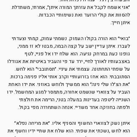
״אני אשמח לקבל את עזרתך המורה איתן״, אמרתי, משתדלת
להסוות את קולי הרועד ואת נשימותיי הכבדות.
איתן חייך.
״בואי״ הוא הורה בקולו העמוק. נשמתי עמוק, קמתי וצעדתי
לעברו. איתן עדיין ישב על קצה הבמה, מבטו לא זז ממני,
גופנו כעת במרחק נגיעה. הוא שלח ידו אל פניי, לטף
באצבעותיו לאורך לחיי, ירד עד פי והעביר באיטיות את אגודלו
על שפתי התחתונה. עצמתי את עיניי. ״תסתובבי״ הוא לחש.
הסתובבתי. הוא אחז בזרועותיי וקרב אותי אליו פנימה ברכות.
״את הצ׳לו שלי נינה״ הוא ממשיך ולוחש באוזני. את ידו האחת
העביר על צווארי שנשמט אחורה, מתמסר למגע המחשמל. ידו
השנייה ליטפה בעדינות במעלה בטני, הרימה את חולצתי
ולפתה בחוזקה אחד משדיי. אנחה השתחררה מפי בקול.
איתן נשק לצווארי החשוף והסניף אליו. ״את מריחה נפלא״
הוא לחש ,נשכתי את שפתי. הוא שלח את שתיי ידיו וחשף את