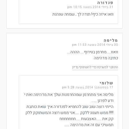
פנדורה
31 ביולי 2014 בשעה 10:15 pm
וואו איזה כיף! תודה לך…שמחה שנהנת
מליסה
30 ביולי 2014 בשעה 11:53 pm
וואוו…. מחרמן בטירוף…. הההה….
כתיבה מדהימה
התחבר למערכת כדי להשתתף בדיון
שלומי
17 בספטמבר 2014 בשעה 5:28 pm
מליסה אני מתחרמן שמהחרמנות שלך את מדהימה ואת י
ודע לפרגן ……
הייתי רוצה שוב שוב להחמיא לפנדורה איך שאת כותבת
!!!!! ממש תענוג ללקק …..אני ממש רוצה והמשתוקק ללק
קק את ……האצבעות …..חחחחחחח
תמשיכי עם זה את מדהימה ……