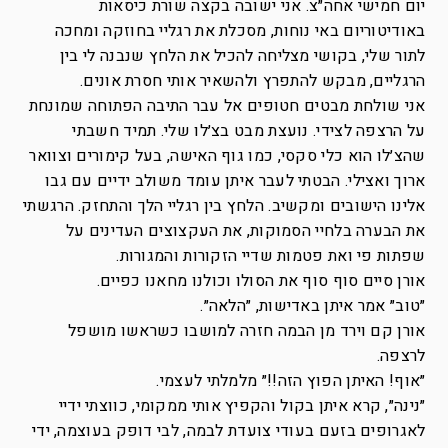
יום חמישי אחה״צ. אני ישובה בקצה שורת כיסאות
באודיטוריום באי נוחות, מסכלת את רגליי בחוזקה ומחכה
לתור שלי, בקושי מצליחה להכיל את הלחץ שנבנה לי בין
הרגליים, מבקש להתפרץ ולהשאיר אותי חסרת אונים.
אני שולחת מבטים חטופים אל עבר התיבה הפתוחה שמונחת
על הרצפה לצידי. נועצת מבט בצ׳לו שלי. תמיד חשבתי
שהצ׳לו הוא כלי סקסי, כמו גוף האישה, בעל קימורים וצוואר
ארוך ואצילי. הבטתי לעבר איתן עומד משולב ידיים עם גבו
אלינו הישובים ומקשיב. הלחץ בין רגליי הלך והתחזק. הרגשתי
את הבערה בלחיי הסמוקות, את העקצוצים העדינים על
שפתות פי ואת פטמות שדיי הזקורות והמגורות.
אורן סיים סוף סוף את הסולו וכולנו מחאנו כפיים.
״טוב״ אמר איתן באדישות, ״הלאה״.
אורן קם וירד מן הבמה חזרה למושבו כשראשו מושפל
לרצפה.
״אוף! האיתן הפוץ הזה!!״ מלמלתי לעצמי.
״נינה״, קרא איתן בקול והקפיץ אותי ממקומי, כווצתי ידיי
לאגרופים בזעם בעודי צועדת לבמה, לבי דופק בעוצמה, ידי