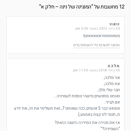
12 מחשבות על “
המנגינה של נינה – חלק א
”
וואוו
20 ביוני 2022 בשעה 6:05 pm
מטווווווווווראאאאאאף
התחבר למערכת כדי להשתתף בדיון
מלכה
30 ביולי 2018 בשעה 11:50 pm
אני מלכה,
את מלכה,
חבר שלי מלך,
ואנחנו מחפשים מישהי נוספת לשמיניה….
אם תביני..
ומצאנו כבר 5 אנשים, ככה שאנחנו 7, ואת תשלימי את זה, את יודע
ת, תנגני לנו קצת באמצע;)
אז את מכירה את הסידרה הישנה הזאת?
“השמיניה?”