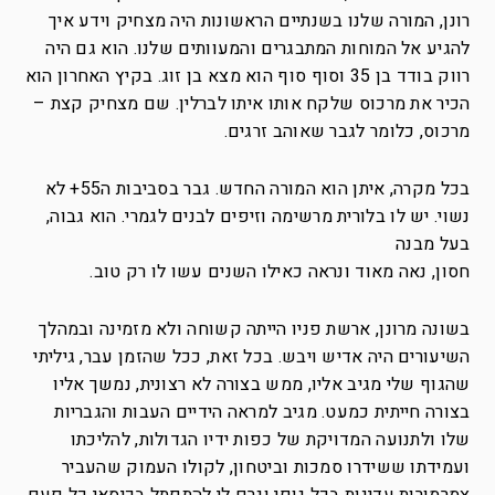
רונן, המורה שלנו בשנתיים הראשונות היה מצחיק וידע איך
להגיע אל המוחות המתבגרים והמעוותים שלנו. הוא גם היה
רווק בודד בן 35 וסוף סוף הוא מצא בן זוג. בקיץ האחרון הוא
הכיר את מרכוס שלקח אותו איתו לברלין. שם מצחיק קצת –
מרכוס, כלומר לגבר שאוהב זרגים.
בכל מקרה, איתן הוא המורה החדש. גבר בסביבות ה55+ לא
נשוי. יש לו בלורית מרשימה וזיפים לבנים לגמרי. הוא גבוה,
בעל מבנה
חסון, נאה מאוד ונראה כאילו השנים עשו לו רק טוב.
בשונה מרונן, ארשת פניו הייתה קשוחה ולא מזמינה ובמהלך
השיעורים היה אדיש ויבש. בכל זאת, ככל שהזמן עבר, גיליתי
שהגוף שלי מגיב אליו, ממש בצורה לא רצונית, נמשך אליו
בצורה חייתית כמעט. מגיב למראה הידיים העבות והגבריות
שלו ולתנועה המדויקת של כפות ידיו הגדולות, להליכתו
ועמידתו ששידרו סמכות וביטחון, לקולו העמוק שהעביר