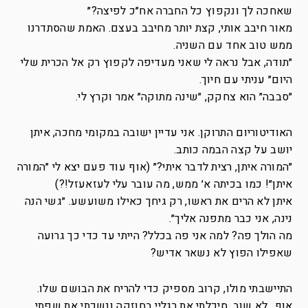
שאחכה לך ונקפוץ כל החברה אח״כ לפיצה?״
מאור חיבב אותי, קצת יותר מחיבב בעצם. האמת שהסתדרנו
ממש טוב אחד עם השניה.
״תודה, אבל נראה לי שאני מעדיפה לקפוץ רק אל הכרית שלי
היום״ עניתי עם חיוך.
״סבבה״ הוא צחקק, ״שינה מתוקה״ אמר וקרץ לי.
האודיטוריום התרוקן. אני עדיין ישובה במקומי מחכה, איתן
יושב על קצה הבמה כותב.
״המורה איתן, רצית לדבר איתי?״ (אוף עוד פעם יצא לי ״המורה
איתן״! כמו בכיתה א׳ ממש, מה עובר עלי לעזאעזל!?)
איתן לא הרים את ראשו, רק גיחך כאילו משועשע. ״גשי הנה
נינה, אני כבר מתפנה אליך״.
מה הולך פה? למה אני פה בכלל? הייתי עד כדי כך גרועה
שאפילו הפוץ לא נשאר אדיש?
התיישבתי מולו, קרוב מספיק כדי להריח את הבושם שלו.
אוף…לא שוב, סיכלתי את רגליי בחוזקה ונשכתי את שפתי