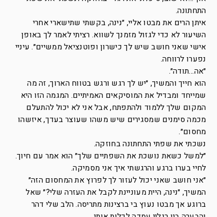
התחתונה.
איתן הרים את מבטו אליי, ״נינה, בקשתי שתישארי אחרי
השיעור לא כדי לגזול מזמנך לשווא. רציתי לאמר לך באופן
אישי שאני חושב שיש לך כישרון ופוטנציאל ממשיים״. עיניי
נפערו לרווחה.
״אה…תודה״.
הוא חייך והמשיך, ״יש לך רגש ורגש בטווח הארוך, זה מה
שמייחד ומבדיל את המוסיקאים האמיתיים. המגמה הזו היא
המקום שלך ללמוד ולהתפתח, אבל אני לא יכול להתעלם
מכמה סימנים שמסגירים שיש משהו שעוצר בעדך, איזשהו
מחסום״.
נשכתי את שפתי התחתונה בחוזקה.
״למשל כשאת נושכת את השפתיים שלך״ הוא אמר עם חיוך.
לחיי בערו ברגע והרגשתי איך אני מסמיקה.
״אני חושב שאני יכול לעזור לך לפרוץ את המחסום הזה״
המשיך, ״נינה, היית מעוניינת לקבל את העזרה שלי?״ שאל
ברוגע אך מבטו נעוץ בי ברצינות מתריסה. הלב שלי דהר
והבערה בין רגליי עמדה לכלות אותי.