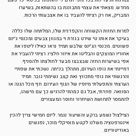
צמרמורות עדינות בכל גופי וגרם לי להתפתל בכיסאי כל פעם
מחדש. מצאתי את עצמי מתבוננת בו בהשתאות, בשיערו
המבריק, אח רק רציתי להעביר בו את אצבעותי הרכות.
למרות החזות הקשוחה והקפדנית שלו, המלתחה שלו כללה
בעיקר את אותו טי שירט בגזרת וי במגוון צבעים ומכנסי ג׳ינס
פשוטים. מכנסי הג׳ינס שלבש תמיד נראו כאילו ליטפו את
אחוריו המוצקים והבליטו את איזור חלציו. רציתי להעביר את
אפי בשיערות החזה שבצבצו מבעד לחולצתו ולהסניף.
דמיינתי את גופו העירום, מתהלך בכיתה. נשכתי את שפתיי
והרגשתי את גופי מתכווץ ואת קצב נשימתי גובר. תמיד
הערצתי והתפעלתי מיופיו של הגוף העירום. חף מכל הגנה או
הסוואה. פחדתי, אבל גם כמהתי להרגיש כך עם מישהו,
להתמסר לתחושת השיחרור וחוסר המעצורים.
הצילצול נשמע ברקע והשיעור נגמר. ליום חמישי צריך להכין
אינטרפטציה משלנו לקטע מוסיקלי מוכר, נפגשים
באודיטוריום.