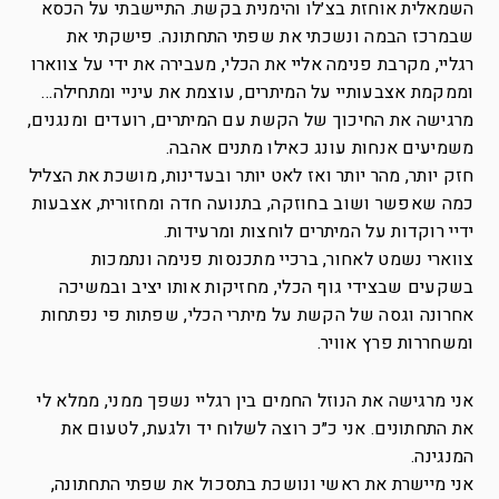
השמאלית אוחזת בצ׳לו והימנית בקשת. התיישבתי על הכסא
שבמרכז הבמה ונשכתי את שפתי התחתונה. פישקתי את
רגליי, מקרבת פנימה אליי את הכלי, מעבירה את ידי על צווארו
וממקמת אצבעותיי על המיתרים, עוצמת את עיניי ומתחילה…
מרגישה את החיכוך של הקשת עם המיתרים, רועדים ומנגנים,
משמיעים אנחות עונג כאילו מתנים אהבה.
חזק יותר, מהר יותר ואז לאט יותר ובעדינות, מושכת את הצליל
כמה שאפשר ושוב בחוזקה, בתנועה חדה ומחזורית, אצבעות
ידיי רוקדות על המיתרים לוחצות ומרעידות.
צווארי נשמט לאחור, ברכיי מתכנסות פנימה ונתמכות
בשקעים שבצידי גוף הכלי, מחזיקות אותו יציב ובמשיכה
אחרונה וגסה של הקשת על מיתרי הכלי, שפתות פי נפתחות
ומשחררות פרץ אוויר.
אני מרגישה את הנוזל החמים בין רגליי נשפך ממני, ממלא לי
את התחתונים. אני כ״כ רוצה לשלוח יד ולגעת, לטעום את
המנגינה.
אני מיישרת את ראשי ונושכת בתסכול את שפתי התחתונה,