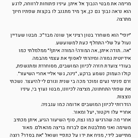
מרימה את מבטי הנבוך אל איתן. עיניו פתוחות לרווחה, לרגע
הוא נראה נבוך גם כן, אך מיד מתגנב לו בקצות שפתיו חיוך
מתרצה.
״יופי״ הוא משחרר בטון רציני אך שונה מבד״כ. מבטו שעדיין
נעול על שלי התחלף כעת למשועשע.
״אה…תודה איתן, אה המורה! המורה איתן!״ ממלמלתי כמו
אידיוטית גמורה ומיהרתי לאסוף את עצמי מהבמה.
בעודי צועדת חזרה לכיוון המושבים, מסוחררת ומתנשפת,
קולו העמוק נשמע ברקע, ״נינה, גשי אליי אחרי השיעור״.
זרם פנימי נעים ומוכר מכה בי שנית וגורם לי להיעצר. נשכתי
את שפתי התחתונה, מציצה לכיוונו, מבטו נעוץ בי, עיניו
נוצצות.
הזדרזתי לכיוון המושבים אדומה כמו עגבניה.
אחריי עלו ויקטור, יעל ומאור.
אחרי מה שהרגיש כמו נצח, סוף השיעור הגיע, איתן מכתיב
משימה ואני מתלבטת אם לברוח בריצה מהאולם. מאור
מתיישב לידי, מניח את ידו על כתפיי ושואל ״את בסדר? רוצה