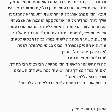
ובמורד ירכיי, גופי מרפה בבת אחת והוא תופס אותי ומחזיק
חזק. הוא מוציא את אצבעותיו מבין רגליי, מכוסות בנוזל בהיר
ונוצץ. הוא מקרב אותן אל פי המתנשף, ״תטעמי את המנגינה
שלך נינה״ ומחדיר אל פי. אני מלקקת ומוצצת את אצבעותיו
העבות ובולעת. הוא מסובב אותי אליו, מכניס את האצבעות
אל פיו ומוציא, ״ממממ….מנגינה מתוקה״, מקרב פיו אל פי
ומנשק. לשונו מעסה את לשוני במרץ כאילו מבקש לטעום
עוד. הוא מפסיק ומתרחק. מביט בגופי מלמעלה למטה.
״את כל כך יפה נינה״ ומחייך.
״תודה״ אני מחייכת חזרה.
״זה היה השיעור הראשון״ הוא ממשיך, חצי רציני חצי מחוייך.
״אם זה בסדר מצידך נינה, יש עוד כמה שיעורים חשובים
שהייתי רוצה ללמד אותך״.
נשכתי את שפתי התחתונה ״אני כבר לא יכולה לחכות״.
המשך קריאה – חלק ב