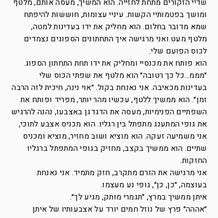
שדיי הזקורים מתחת לחזייה. הוא המשיך, מעסה אותם, מלטף
ומושך בפטמותיי הקשות. עיניי עצומות, חוששות להיפתח
שמא מדובר בחלום. הוא מחליק את ידו בעדינות למטה,
מלטף מעט ואני מרגישה איך התחתונים הספוגים נצמדים
לכוס הפועם שלי.
הוא פותח את מכנסיי ומחליק את ידו תחת התחתון הספוג.
״מממ…כל כך רטובה״ הוא מלטף את שפתי הכוס שלי
בעדינות מכאיבה. אני נאנחת בקול. ״אוי נינה, חיכית לזה הרבה
זמן״. הוא ממשיך ללטף, עכשיו מהר יותר, מפריד ופותח את
השפתיים הפנימיות, מעסה את הדגדגן באצבעו, נהנה להרגיש
את גופי המתענג מתפתל בין רגליו. הוא מכניס אצבע לתוכי,
אני משמיעה זעקה. הוא מוציא ושוב מחזיר, מוציא ומכניס
שתיים. הוא ממשיך בקצב, מחזיק בגופי המתפתל ברגליו
החזקות.
אני מרגישה את הזרם מתקרב, חזק מתמיד. אני נאנחת
בעוצמה, ״כן, כן״, גופי נע מעצמו.
איתן ממשיך במרץ, ״תגמרי מותק, מגיע לך״.
״אההה״ פרץ של נוזל חמים יורד על אצבעותיו של איתן