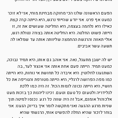
הפעם הראשונה שלנו הכי מחוקה מבחינת מוחי, אני לא זוכר
כמעט אף פרט. אני יודע שהייתי נרגש, היא הייתה קרה קצת.
כאילו היא נלחמה בעצמה, היא החליטה שעושים את זה, זו
הייתה פשוט החלטה. היא החליטה אותה בצורה נטולת רגש,
אולי תאווה והרגשת ההחמצה שליוותה אותה עד שמלאו לה
תשעה עשר אביבים.
יש לה ישבן מתעגל, נאה. אני אוהב גם אותו, היא תמיד נבוכה,
כמעט תמיד. הייתה פעם אחת אותה אני אנצור לעד, בה
השתגענו לחלוטין. היא איבדה כל תחושת אי נוחות, היא הייתה
כמו מפה הפרושה לרגליי, היא הייתה מטורפת והטריפה את כל
חושיי, היא הייתה נכונה לנסות הכול. זה היה כמו ללכת
לגלידריה ולטעום כל טעם וטעם. זכינו ליהנות כך בזכות מעט
אלכוהול אומנם, אבל זה היה שווה כל רגע. נכנסו למיטה תוך
שניות מרגע ההגעה ואני מתקשה לומר איך בדיוק הגענו. אני
בוחר לזכור שהיא החלה להפשיט אותי, הרגשתי שהיא