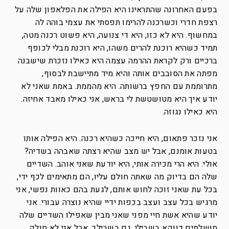
בפעם האחרונה שהתראינו היא הפילה את הפלאפון שלה על
רצפת חדרי וכשרכנה להרימו תפסתי את עצמי בוהה לה
במחשוף. היא לא כזו, היא די צנועה, היא פשוט רכנה מטה,
תמיד כשהיא רוכנת להרים משהו, היא רוכנת מבלי לכופף
ברכיים ורק לקראת ההרמה עצמה היא כאילו נזכרת שישבנה
מפתה את הסובבים אותה והיא מיד מתיישבת לבסוף,
מתרוממת עם החפץ ברשותה. היא מהממת. באמת שאני לא
יודע איך היא מטושטשת לי בראש, אני כאילו מאבד אחיזה.
היא כאילו נגוזה.
אני נזכר פתאום, היא חייכה כשהיא רכנה. היא הפילה אותו
בטעות אומנם, אבל יש מצב שהיא רצתה שאבהה בשדיה?
אולי. היא הרי מכירה אותי, היא יודעת שאני אוהב. השדיים
שלה הם בדיוק מה שאתה חולם עליו, הם מתאימים לכף ידי,
בכל עת שאני זוכה לחוש אותם, לגעת בהם כאוות נפשי, אני
מרגיש בכל עצב ועצב בכפות ידיי שהיא נוצרה עבורי. אני
יודע שהיא אשת חיי מפני שאני מבין שאפילו השדיים שלה
מושלמים דווקא בשבילי. גם בשבילך, אבל אני לא חולק.