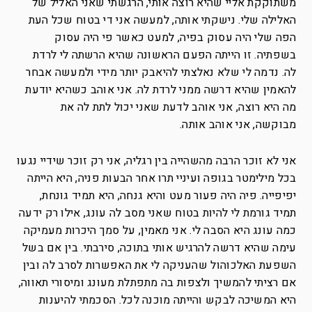
משתוקקת אליי שהיא רוצה אותי, הרגשתי שאני האליל של
האלילה שלי. נישקתי אותה, למעשה אני די בטוח שכל העת
הפה שלי היה עסוק בפיה, למעט כאשר פי היה עסוק
בשפתיה. זו הייתה הפעם הראשונה שהיא הרשתה לי לרדת
לה. נדמה לי שלא נאלצתי להיאבק יותר מידי ולמעשה אבחר
להאמין שהיא דרשה ממני לרדת לה. אני אוהב כשהיא יודעת
מה היא רוצה, אני אוהב לדעת שאני יכול לתת לה את
מבוקשה, אני אוהב אותה.
אני לא זוכר הרבה מהשהייה בין רגליה, אני רק זוכר שידיי נגעו
בכל מילימטר בגופה ועיניי תרו אחר הבעות פניה, היא הייתה
יפיפייה. פיה היה פעור מעט והיא גנחה, היא תמיד גונחת,
תמיד גורמת לי להיות בטוח שאני מסב לה עונג, אילו רק ידעה
כמה עונג היא הסבה לי. אני מאמין, על סמך היכרות מעמיקה
עימה שהיא דרשה להרגיש אותי בתוכה, סירבתי. בין אם בשל
השפעת האלכוהול שהעניקה לי את האפשרות לסרב לה ובין
אם רציתי להמשיך ולצפות בה מתפתלת מעונג ומיסורי תאווה,
היא המשיכה לבקש והייתה מוכנה לכל. הסכמתי להיענות