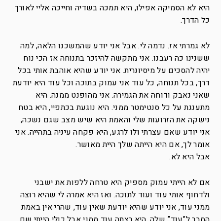
היא לא הסמיקה אפילו, היא תמכה בשדיה וחייכה אליי לאורך
כל הדרך.
לא גמרתי אז. נדמה לי. אבל אני יודע שהמשכנו הלאה, למה
ששנינו כה רעבנו. אני מתקשה להיזכר בתנוחה אז הכי נוח
יהיה להסכים על מיסיונרית. אני יודע שהיא אוהבת אותי בכל
דרך, בכל תנוחה, כל עוד אני עמוק בתוכה וכל עוד היא יודעת
שאני נאבק ודוחה את הגמירה. אני מהופנט ממנה. היא
מתענגת על כל סנטימטר ממני. היא נוגעת בכתפיי, היא בטח
נישקה את הזרועות שלי והאמת היא שיש מצב שגם נשכה,
אני יודע שאם עצרתי ולו לרגע, היא פקחה עיניה בתהייה. אני
אומר לך, אם היא הייתה שלך היית מאושר.
אבל היא לא.
אם לא הייתי עמוק מספיק היא טרחה ללפות את ישבני
ולדחוף אותי עוד ועוד לתוכה. ואז היא אמרה לי שהיא רוצה
ממני עוד, אני יודע שהיא יודעת שאין עוד, שהרי אין באמת
הסבר ל”עוד” שלה, היא רצתה עוד ממני אבל כולי הייתי שם,