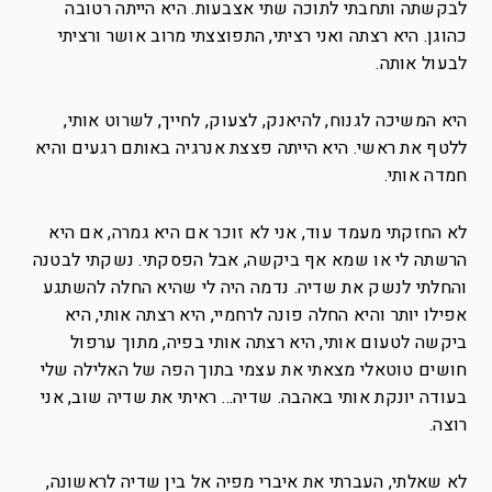
לבקשתה ותחבתי לתוכה שתי אצבעות. היא הייתה רטובה
כהוגן. היא רצתה ואני רציתי, התפוצצתי מרוב אושר ורציתי
לבעול אותה.
היא המשיכה לגנוח, להיאנק, לצעוק, לחייך, לשרוט אותי,
ללטף את ראשי. היא הייתה פצצת אנרגיה באותם רגעים והיא
חמדה אותי.
לא החזקתי מעמד עוד, אני לא זוכר אם היא גמרה, אם היא
הרשתה לי או שמא אף ביקשה, אבל הפסקתי. נשקתי לבטנה
והחלתי לנשק את שדיה. נדמה היה לי שהיא החלה להשתגע
אפילו יותר והיא החלה פונה לרחמיי, היא רצתה אותי, היא
ביקשה לטעום אותי, היא רצתה אותי בפיה, מתוך ערפול
חושים טוטאלי מצאתי את עצמי בתוך הפה של האלילה שלי
בעודה יונקת אותי באהבה. שדיה… ראיתי את שדיה שוב, אני
רוצה.
לא שאלתי, העברתי את איברי מפיה אל בין שדיה לראשונה,