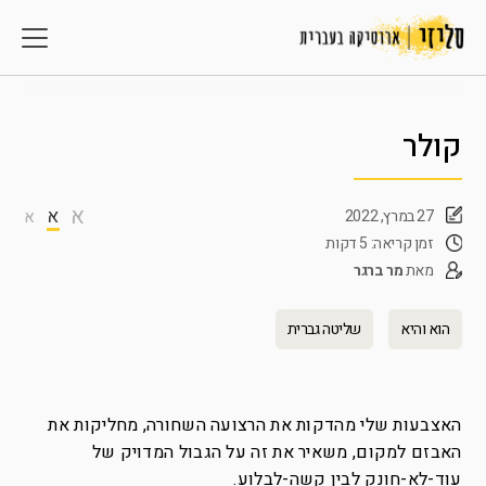
קולר
א
א
27 במרץ, 2022
א
זמן קריאה: 5 דקות
מאת
מר ברגר
הוא והיא
שליטה גברית
האצבעות שלי מהדקות את הרצועה השחורה, מחליקות את
האבזם למקום, משאיר את זה על הגבול המדויק של
עוד-לא-חונק לבין קשה-לבלוע.