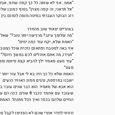
“אממ.. אני לא שותה כל כך קפה שחור, אבל 
“אל תדאגי, זה קפה מצוין” בסוף כמובן של
רוב הבוקר העברתי במיטה מנסה לנמנם בין 
בצהריים יצאתי שוב מהחדר.
“מה שלומך עינב? מרגישה יותר טוב?” שאל 
“האמת שלא, יקח עוד כמה ימים”.
אני באה למטבח ופתאום נזכרת שכל המטבח 
“תגידו, מה אתם אוכלים לכם במשך היום?”
“עוד מעט סאמיר ילך להביא קצת פיתות ומנ
מעט”.
האמת שלא כל כך היה בא לי אבל עוד יותר ל
ישבנו במרפסת, נהנים ממזג האוויר הנעים.
שעובד עם אחמד ככבר 
החיים שלהם בכפר ואיך הכל מתנהל. האמת 
חזרתי לחדר אחרי שהם לא הסכימו לקבל טי