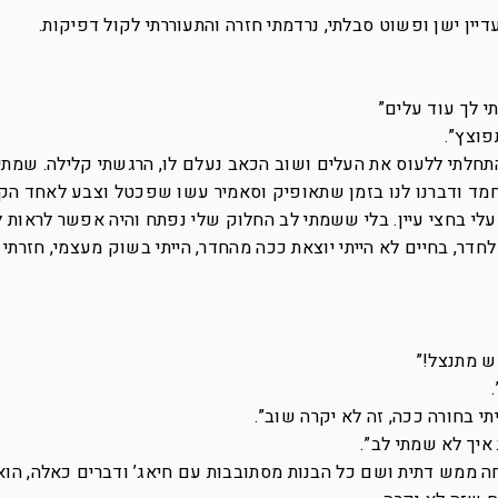
ין ישן ופשוט סבלתי, נרדמתי חזרה והתעוררתי לקול דפיקות.
י לך עוד עלים”
פוצץ”.
תחלתי ללעוס את העלים ושוב הכאב נעלם לו, הרגשתי קלילה. שמתי
מד ודברנו לנו בזמן שתאופיק וסאמיר עשו שפכטל וצבע לאחד הקיר
י בחצי עיין. בלי ששמתי לב החלוק שלי נפתח והיה אפשר לראות ל
לחדר, בחיים לא הייתי יוצאת ככה מהחדר, הייתי בשוק מעצמי, חזרתי 
ש מתנצל!”
י בחורה ככה, זה לא יקרה שוב”.
איך לא שמתי לב”.
ממש דתית ושם כל הבנות מסתובבות עם חיאג’ ודברים כאלה, הוא