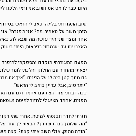
ביקש את התנצלותו עוד מלא פעמים והבטיח
היום עבר לו אט אט ושוב אני ורמי הלכנו ליש
שוב התעוררתי בלילה. כאב לי הראש בטירוף 
הזמן חשב על סאמיר. מה? אני מפגרת? אני 
אחד ומצד שני היד עושה מה שבא לה, כאילו
האצבעות עד שגמרתי בפראות, הייתי בשוק ש
הפעם התעוררתי מוקדם והספקתי להיפרד מר
יצאתי מהחדר עם החלוק והלכתי לומר שלום
גם חיוך קטן היה לו על הפנים. “איך את מר
“יותר טוב, אבל עדיין כואב לי הראש”.
ככה דברתי עוד קצת עם אחמד וגם עם תאופ
הפנים, אחמד הציע לי לחזור למיטה ושסאמיר
חזרתי לחדר ונכנסתי למיטה. אחרי שתי דקות
“מה שלומך גברת שוורץ? הבאתי לך עוד עלי
“תודה מתוק, אולי תשב איתי קצת? קצת מש