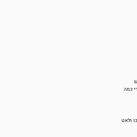
ש
י כמה
ו ולאט