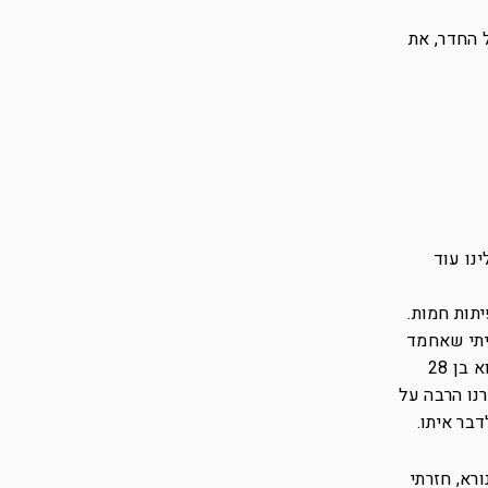
 החדר, את
נו עוד
תות חמות.
יתי שאחמד
הוא אבא של סאמיר. הוא כבר שנים עובד בתחום ועכשיו סאמיר בן 24 והתחיל לעבוד איתו. ויש את תאופיק שהוא בן 28
ברנו הרבה על
בר איתו.
רא, חזרתי