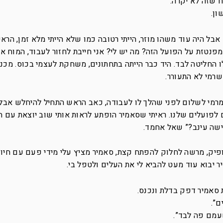
 שזה לא יקרה.
ון.
אבל היה עוד משהו מוזר, הייתי רטובה כמו שלא הייתי מלא זמן, הרא
מפנטזת על הפועל הזה? מה יש לי? אני חייבת לחזור לעבוד, המוח א
 החליטה לבד. היד כבר הייתה בתחתונים, משחקת לעצמי בכוס. מכנ
רמי לא התעורר.
מי לשלום לפני שהלך לו לעבודה, כאב הראש התחיל להיחלש אבל ע
 לפועלים שלנו. ראיתי שסאמיר הופתע לראות אותי שוב יוצאת עם 
גישה עינב?” שאל אחמד.
יק, מרשה לחלוק להפתח קצת, סאמיר מציץ עלי מידי פעם עם חיוך
 יבוא עוד מעט להביא לי את העלים ולטפל בי.
 סאמיר דפק בדלת ונכנס.
ם”.
עמם פה לבד”.