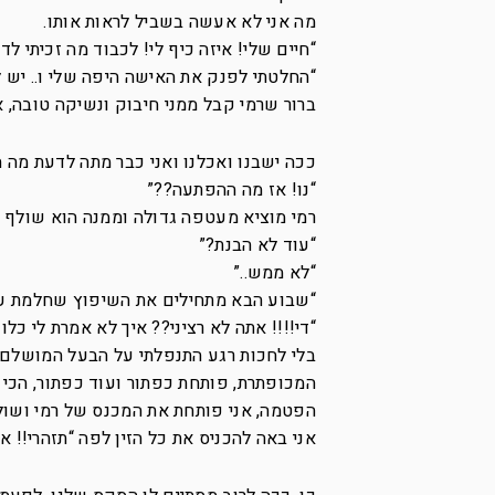
מה אני לא אעשה בשביל לראות אותו.
“חיים שלי! איזה כיף לי! לכבוד מה זכיתי לד
“החלטתי לפנק את האישה היפה שלי ו.. יש לי
ברור שרמי קבל ממני חיבוק ונשיקה טובה, 
ככה ישבנו ואכלנו ואני כבר מתה לדעת מה 
“נו! אז מה ההפתעה??”
רמי מוציא מעטפה גדולה וממנה הוא שולף מל
“עוד לא הבנת?”
“לא ממש..”
“שבוע הבא מתחילים את השיפוץ שחלמת על
“די!!!! אתה לא רציני?? איך לא אמרת לי כלו
בלי לחכות רגע התנפלתי על הבעל המושלם ש
המכופתרת, פותחת כפתור ועוד כפתור, הכי 
הפטמה, אני פותחת את המכנס של רמי ושול
אני באה להכניס את כל הזין לפה “תזהרי!! אנ