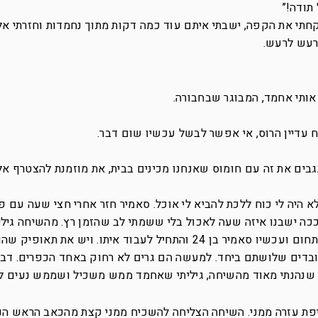
תודה!”
קחתי את הקפה, ישבתי איתם עוד כמה דקות מתוך נחמדות וחזרתי אל
רעש לרעש.
אותי אחמד, המבוגר שבחבורה.
עדיין הרוס, אי אפשר לבשל עכשיו שום דבר.
גבים את זה עם חומוס שאנחנו מכינים בבית, את מוזמנת להצטרף אלי
א היה לי כוח ללכת להביא לי אוכל. סאמיר חזר אחרי חצי שעה עם פי
 ככה ישבנו איזה שעה לאכול בלי ששמתי לב שהזמן רץ. מהשיחה גיל
8 שנים. ככה הם עובדים שלושתם ביחד. למעשה הם גרים לא רחוק באחד הכפרים. ד
שנהנתי מאוד מהשיחה, גיליתי שאחמד ממש משכיל ושממש נעים לד
פת עזרה ממני. השיחה הצליחה להשכיח ממני קצת מהכאב הראש הנו