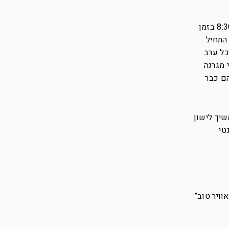
השבוע עבר לו מלא שיחות על השיפוץ ועוד יותר הכנות לשיפוץ. למזלי ידעתי שהמשפצים מגיעים כל בוקר ב-8:30 בזמן
ון התחיל
כל ערב
 מגרנה
הם כבר
מנסה להמשיך לישון
טי
ויר טוב”