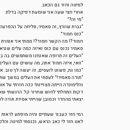
למיטה וחזר גם הכאב.
אחרי חצי שעה אני שומעת דפיקה בדלת.
“מי זה?”
“גברת שוורץ, זה סאמיר, סליחה על ההפרעה,
“כנס חמוד”
חמוד?! מה הקשר חמוד?! ממתי אני אומרת 
סאמיר נכנס עם כוס ואיזה כמה עלים שנראי
“העלים זה תרופה שאנחנו משתמשים בה בכפ
“וואי, איזה חמוד אתה, מה עושים עם העלי
“כמו גת, פשוט לועסים, זה יעשה לך טוב. אנ
“תודה סאמיר!” לעסתי את העלים במשך שתי
והלימונדה הייתה מצויינת! ככה חזרתי על 
דקות התחלתי לחוש שחרור קל. הרגשתי שאני
יצאתי מהחדר וכמובן שהייתי אסירת תודה לס
רמי חזר כעבור שעתיים והיה מופתע לראות 
לאט חזר לי כאב הראש, נכנסתי למיטה והלכת