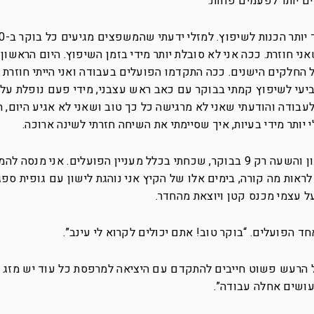
ים יותר לפעמים פחות.
עבודה ועוזבים ב-16:30 לפני שאני חוזרת. ככה אני לא סובלת יותר מידי בזמן השיפוץ. היום הראש
חלקים הישנים. ככה התקדמו הפועלים בעבודה ואני הייתי חוזרת 
רביעי לשיפוץ קמתי בבוקר עם כאב ראש עצבני, מידי פעם נופלת עלי
בודה והודעתי שאני לא מרגישה כל כך טוב ושאני לא אגיע היום, 
יותר מידי בעיות, איך שסיימתי את השיחה חזרתי לשינה ארוכה.
אני מתעוררת מרעש חזק. מסתכלת על השעון והשעה רק 9 בבוקר, שכחתי בכלל מעניין הפועלים. אני 
אות מה קורה, בימים אלו של הקיץ אני נוהגת לישון עם גופית ספג
על עצמי מכנס קטן ויוצאת מהחדר.
ד הפועלים. “בוקר טוב! אתם יכולים לקרוא לי עינב”.
 הרעש פשוט חייבים להתקדם עם היציאה למרפסת כל עוד יש מזג או
 עושים אחלה עבודה”.