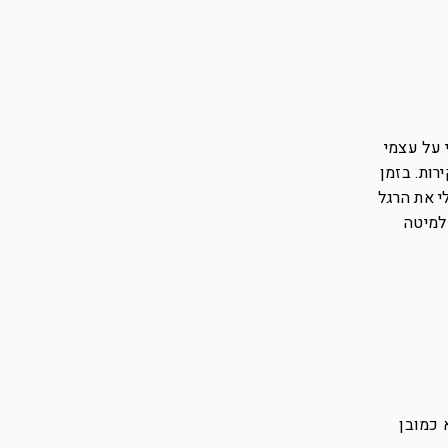
 על עצמי
ות. בזמן
י את הרגל
למיטה
 כמובן