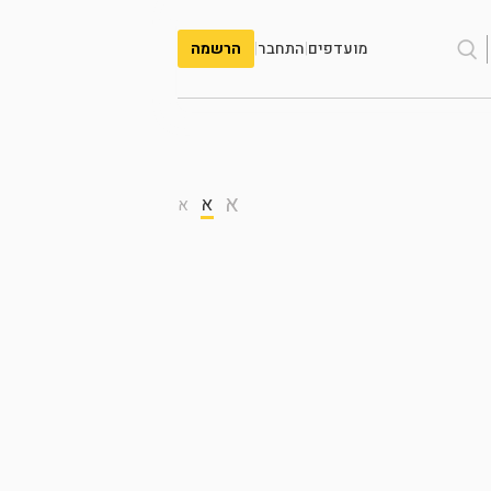
מועדפים
|
התחבר
|
הרשמה
א
א
א