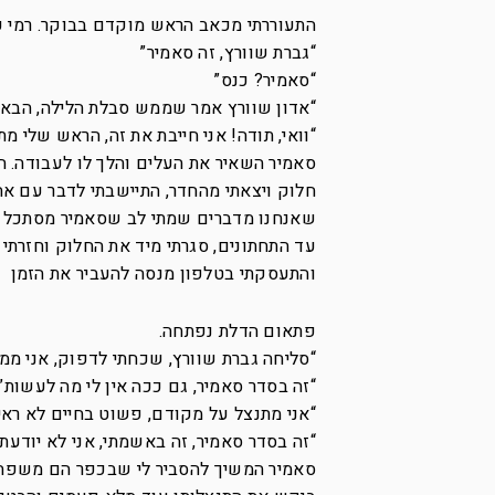
התעוררתי מכאב הראש מוקדם בבוקר. רמי עדי
“גברת שוורץ, זה סאמיר”
“סאמיר? כנס”
“אדון שוורץ אמר שממש סבלת הלילה, הבאת
“וואי, תודה! אני חייבת את זה, הראש שלי מת
סאמיר השאיר את העלים והלך לו לעבודה. ה
חלוק ויצאתי מהחדר, התיישבתי לדבר עם אח
שאנחנו מדברים שמתי לב שסאמיר מסתכל על
עד התחתונים, סגרתי מיד את החלוק וחזרתי 
והתעסקתי בטלפון מנסה להעביר את הזמן
פתאום הדלת נפתחה.
“סליחה גברת שוורץ, שכחתי לדפוק, אני ממ
“זה בסדר סאמיר, גם ככה אין לי מה לעשות”.
“אני מתנצל על מקודם, פשוט בחיים לא ראית
“זה בסדר סאמיר, זה באשמתי, אני לא יודעת 
סאמיר המשיך להסביר לי שבכפר הם משפחה 