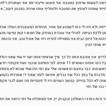
וצה לעשות שיפוץ במטבח. אני פשוט חייבת יותר אור ושתהייה דלת 
תי שמחה לשפץ את המטבח ולהחליף אותו שיהיה בסגנון וינטג’, אנ
ייפה ולא היה לי כוח לשמוע אף אחד. מהימים המעצבנים האלה שכל
ן ללכת הביתה. למזלי אני עובדת במרחק של חמש דקות נסיעה מהב
ות אל כיוון הבית אני מתחילה להריח ריח של אוכל טוב. אני נכנסת ל
ת שרמי הכין.
 שנים. יש לנו שני ילדים. אני אוהבת אותו כל כך. איך שראיתי אותו ישר ידעתי שאני 
בבן אדם הזה. בפועל לקח איזה חודשיים אבל הנה אנחנו נשואים 11 שנים. למי מאיתנו שכבר נשוי
הראשונות. כבר בפעם הראשונה שלי עם רמי הרגשתי שהוא לא מספק 
י מדברת על בסך הכל שני גברים, אפשר לומר שאני די שמרנית בקטע 
זה לא הכל בחיים. במשך השנים היו לי פנטזיות פה ושם לגבי סקס 
גבו של רמי.
י נרות במרכז השולחן ובקבוק יין. אני מסתכלת על רמי ורואה את החי