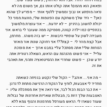
בנוח ויחזור לחדר. אבל הוא לא הולך, פשוט עומד שם…
ופאאק הוא מהמם! אתה קולט אותו גם, אך משום מה לא
נראה מופתע או נבוך וממשיך ללטף אותי. – מפריע לך שהוא
כאן? – היד שלך משחקת עם הפטמות שלי, מונעת ממני כל
יכולת לחשוב בהיגיון. – לא יודעת… – אני עוצרת מלמשוך
בכתפיים כמו ילדה קטנה, מסמיקה ממה שעובר לי בראש. אני
מעבירה לשון על שפתיי היבשות. – יש בזה משהו… מחרמן,
אבל קצת מוזר לי. – קצת??! אני רחוקה שנות אור מאזור
הנוחות שלי! אתה מסתכל עליי במבט ארוך – את סומכת
עליי? – אני פשוט מהנהנת עם הראש, השאלה רטורית אתה
יודע שכן. – פשוט שחררי את ההסיטואציה ותהני, את תאהבי
את זה.
– מה אני….. אוהב? – הקול שלי נקטע בגניחה כשאתה
מחדיר לי אצבעות, לוחץ על הנקודה הרגישה מתחת לדגדגן.
– את כבר הבנת הכול לבד, אני רואה איך את מסתכלת עליו. –
האצבעות שלך זזות בי, מבטלות שאריות אחרונות של גבולות
שעוד נשארו לי. הראש מעורפל מחרמנות והגוף צמא ללא