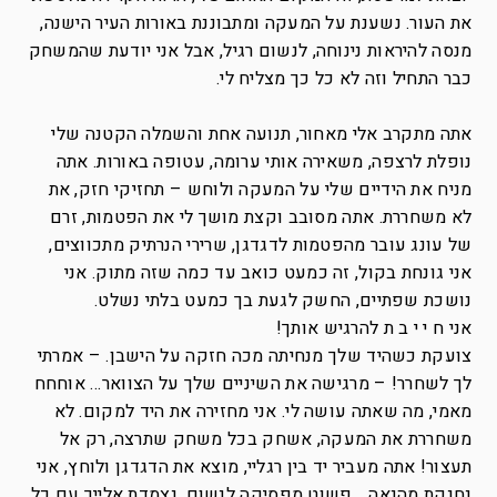
את העור. נשענת על המעקה ומתבוננת באורות העיר הישנה,
מנסה להיראות נינוחה, לנשום רגיל, אבל אני יודעת שהמשחק
כבר התחיל וזה לא כל כך מצליח לי.
אתה מתקרב אלי מאחור, תנועה אחת והשמלה הקטנה שלי
נופלת לרצפה, משאירה אותי ערומה, עטופה באורות. אתה
מניח את הידיים שלי על המעקה ולוחש – תחזיקי חזק, את
לא משחררת. אתה מסובב וקצת מושך לי את הפטמות, זרם
של עונג עובר מהפטמות לדגדגן, שרירי הנרתיק מתכווצים,
אני גונחת בקול, זה כמעט כואב עד כמה שזה מתוק. אני
נושכת שפתיים, החשק לגעת בך כמעט בלתי נשלט.
אני ח י י ב ת להרגיש אותך!
צועקת כשהיד שלך מנחיתה מכה חזקה על הישבן. – אמרתי
לך לשחרר! – מרגישה את השיניים שלך על הצוואר… אוחחח
מאמי, מה שאתה עושה לי. אני מחזירה את היד למקום. לא
משחררת את המעקה, אשחק בכל משחק שתרצה, רק אל
תעצור! אתה מעביר יד בין רגליי, מוצא את הדגדגן ולוחץ, אני
נחנקת מהנאה… פשוט מפסיקה לנשום. נצמדת אלייך עם כל