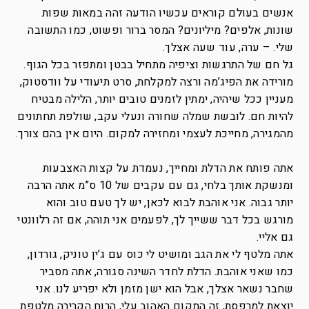
אנשים בעולם קוראים עכשיו הודעה זהה במאות שפות
שונות, אלפים? מיליונים? המסר ברור ופשוט, כמו התשובה
שלי. – ערה, עוד שעה אצלך.
גל חם של התרגשות וציפיה מתחיל בבטן ומתפזר בכל הגוף.
מורידה את הפיג’מה ורצה למקלחת, סרט תיעודי על וודסטוק,
מעניין ככל שיהיה, ימתין לזמנים טובים יותר, הלילה מבטיח
להיות חם. לובשת שמלה שחורה ונעלי עקב, שולפת תחתונים
מהמגירה, מחייכת לעצמי ומחזירה למקום. היום אין בהם צורך.
אתה פותח את הדלת ומחייך, נעמדת על קצות האצבעות
ומנשקת אותך בלחי, גם עם עקבים של 10 ס”מ אתה הרבה
יותר גבוה. אני אוהבת לבוא לכאן, יש לך טעם טוב והוא
מורגש בכל דבר ששייך לך, לפעמים אני תוהה, אם זה רלוונטי
גם אליי.
אתה מלטף לי את הגב ומושיט לי כוס עם ג’ין טוניק, גורדון,
כמו שאני אוהבת. הדלת לחדר השינה סגורה, אתה מסביר
שחבר נשאר אצלך, אבל הוא ישן מזמן ולא יפריע לנו. אני
יוצאת למרפסת, זה המקום האהוב עלי, הרוח הקרירה מלטפת