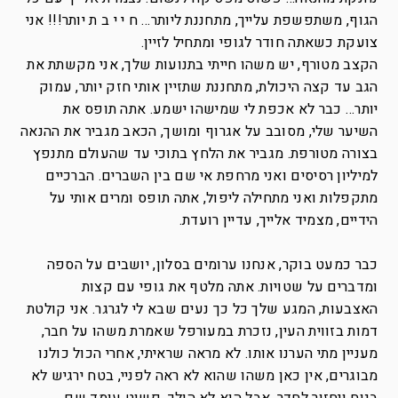
הגוף, משתפשפת עלייך, מתחננת ליותר… ח י י ב ת יותר!!! אני
צועקת כשאתה חודר לגופי ומתחיל לזיין.
הקצב מטורף, יש משהו חייתי בתנועות שלך, אני מקשתת את
הגב עד קצה היכולת, מתחננת שתזיין אותי חזק יותר, עמוק
יותר… כבר לא אכפת לי שמישהו ישמע. אתה תופס את
השיער שלי, מסובב על אגרוף ומושך, הכאב מגביר את ההנאה
בצורה מטורפת. מגביר את הלחץ בתוכי עד שהעולם מתנפץ
למיליון רסיסים ואני מרחפת אי שם בין השברים. הברכיים
מתקפלות ואני מתחילה ליפול, אתה תופס ומרים אותי על
הידיים, מצמיד אלייך, עדיין רועדת.
כבר כמעט בוקר, אנחנו ערומים בסלון, יושבים על הספה
ומדברים על שטויות. אתה מלטף את גופי עם קצות
האצבעות, המגע שלך כל כך נעים שבא לי לגרגר. אני קולטת
דמות בזווית העין, נזכרת במעורפל שאמרת משהו על חבר,
מעניין מתי הערנו אותו. לא מראה שראיתי, אחרי הכול כולנו
מבוגרים, אין כאן משהו שהוא לא ראה לפניי, בטח ירגיש לא