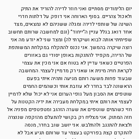
יום הלימודים מסתיים ואני חוזר לדירה להוריד את התיק
ולאכול צהריים. בסוף הארוחה אני דופק על דלתות חדרי
השינה של שותפי לדירה ומגלה ששניהם לא נמצאים, מצד
אחד דואג בגלל עניין ה”ייחוד” (וגם למחשבה שרותם תחשוב
שפיתיתי אותה לבוא ושיקרתי לה) ומצד שני לא יודע מה אני
רוצה שיקרה בהמשך. אני נכנס להתקלח במקלחת המשותפת
של הדירה, מקפיד להתנקות באופן יסודי גם באזורים
הפרטיים כשאני עדיין לא בטוח אם אני מכין את עצמי
לקראת חויה מינית או שאני רק מדמיין לעצמי. המחשבה
שבעוד פחות משעה רותם מגיעה ותהיה איתי בפעם
הראשונה לבד בחדר לא עוזבת אותי וכשהמים החמים
שוטפים את הסבון מעל גופי הערום אני לא יכול שלא לדמיין
לעצמי את רותם איתי במקלחת מעבירה את ידיה הקטנות על
חזי כשהמים שוטפים את שערה הזהוב ומטפטפים מפניה אל
חזה המתוק. אני מצליח רק בקושי להתעלם מהזקפה שנוצרה
ולצאת להתנגב ולהתלבש. אני יושב שוב בחדר, מנסה
להתקדם קצת בפרויקט בעצמי עד שרותם תגיע אבל לא