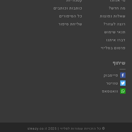
מי אנחנו
קטגוריות
מה חדש?
כותבות וכותבים
שאלות נפוצות
כל הסיפורים
רוצה לעזור?
שליחת סיפור
תנאי שימוש
דברו איתנו
פרסום בסליזי
שיתוף
פייסבוק
טוויטר
וואטסאפ
© כל הזכויות שמורות לסליזי | sleazy.co.il 2025