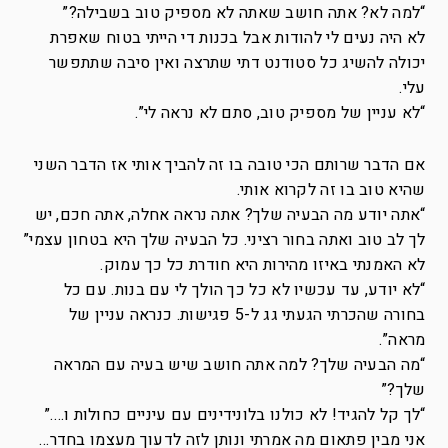
“למה לא? אתה חושב שאתה לא מספיק טוב בשבילה?”
לא היה נעים לי להודות אבל בכנות די הייתי בטוח שאפרת
יכולה להשיג כל סטודנט דתי שתרצה ואין סיבה שתתפשר
עלי.
“לא עניין של מספיק טוב, סתם לא נראה לי”.
אם הדבר שרותם הכי טובה בו זה להביך אותי אז הדבר השני
שהיא טוב בו זה לקרוא אותי.
“אתה יודע מה הבעיה שלך? אתה נראה אחלה, אתה חכם, יש
לך לב טוב ואתה בחור רציני. כל הבעיה שלך היא בטחון עצמי”
לא האמנתי באיזו מהירות היא חודרת כל כך עמוק.
“לא יודע, עד עכשיו לא כל כך הולך לי עם בנות. עם כל
בחורה שהכרתי הגעתי גג ל-5 פגישות. כנראה עניין של
מראה”.
“מה הבעיה שלך? למה אתה חושב שיש בעיה עם המראה
שלך?”
“לך קל להגיד! לא כולנו בלונידינים עם עיניים כחולות ו….”
אני מבין פתאום מה אמרתי ונותן לזה לדעוך מעצמו בחדר…