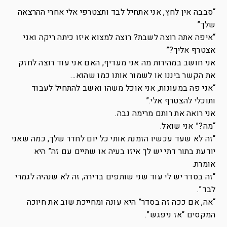
“סבבה אין לחץ, אני אתחיל לבד ותצטרפי אלי אחרי ההרצאה
שלך”
“איפה אתה רוצה לשבת? רוצה למצוא איזו כיתה ריקה ואני
אצטרף אליך?”
אני חושב במהירות מה אני מעדיף, האם אני עוד רוצה לחזק
את הקשר ביננו או לשמור אותו כמו שהוא…
“אני פה במעונות, אני אוכל משהו ואשב להתחיל לעבוד
ותוכלי להצטרף אלי.”
אני רואה את רותם מרימה גבה.
“מה?” אני שואל.
“זה לא שעד עכשיו הזמנת אותי כל יום לחדר שלך, כמה שאני
יודעת בתור דתי יש לך איזו בעיה או שתיים עם זה” היא
אומרת.
“זה בסדר יש לי עוד שני שותפים בדירה, זה לא שנהיה לגמרי
לבד”.
“אה, אם ככה זה בסדר” היא עונה ומחייכת שוב את חיוכה
המקסים “אז ניפגש”.