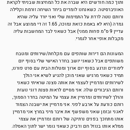
ותוך כמה חודשים היא שברה את כל המחיצות שבניתי לקראת
האוניברסיטה. כשאנחנו לומדים ביחד השיחה זורמת וקלילה
ורותם נוטה לרדת על התמימות שלי ואני יורד עליה שהיא
גמדה (היא לא באמת כזאת נמוכה, 1.65 זה די ממוצע אבל זה
עדיין 9 ס”מ פחות ממני) אבל כשאני לבד המחשבות עליה
מקבלות אופי אחר לגמרי.
המעונות הם דירות שותפים עם מקלחת/שירותים ומטבח
משותפים אבל כשאני יושב בחדר האישי שלי בסוף יום
לימודים ונרגע בסוף יום ארוך ומטלות הבית עם סרט פורנו,
תמיד כשאני מרגיש שאני מוכן להגיע לשיא אני הולך
לשירותים ומדמיין לעצמי את אותה סצנה שראיתי כשאני
ורותם הגיבורים שלה. אני מסיים לראות סצנת דוגי נועזת
והולך לשירותים ומדמיין את עצמי על המיטה בחדר הסמוך,
רותם כורעת על ארבע לפני. אני מדמיין את ישבנה הצמוד
לאגני ובזמן שאני משפשף את איבר מיני במרץ אני מדמיין
אותו מתחכך בפנים נרתיקה של רותם ומדמיין את עצמי
ממלא אותו בנוזל חם ודביק כשאני גומר ישר לתוך האסלה.