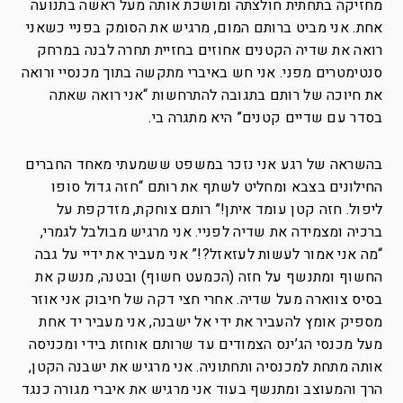
מחזיקה בתחתית חולצתה ומושכת אותה מעל ראשה בתנועה
אחת. אני מביט ברותם המום, מרגיש את הסומק בפניי כשאני
רואה את שדיה הקטנים אחוזים בחזיית תחרה לבנה במרחק
סנטימטרים מפני. אני חש באיברי מתקשה בתוך מכנסיי ורואה
את חיוכה של רותם בתגובה להתרחשות “אני רואה שאתה
בסדר עם שדיים קטנים” היא מתגרה בי.
בהשראה של רגע אני נזכר במשפט ששמעתי מאחד החברים
החילונים בצבא ומחליט לשתף את רותם “חזה גדול סופו
ליפול. חזה קטן עומד איתן!” רותם צוחקת, מזדקפת על
ברכיה ומצמידה את שדיה לפניי. אני מרגיש מבולבל לגמרי,
“מה אני אמור לעשות לעזאזל?!” אני מעביר את ידיי על גבה
החשוף ומתנשף על חזה (הכמעט חשוף) ובטנה, מנשק את
בסיס צווארה מעל שדיה. אחרי חצי דקה של חיבוק אני אוזר
מספיק אומץ להעביר את ידי אל ישבנה, אני מעביר יד אחת
מעל מכנסי הג’ינס הצמודים עד שרותם אוחזת בידי ומכניסה
אותה מתחת למכנסיה ותחתוניה. אני מרגיש את ישבנה הקטן,
הרך והמעוצב ומתנשף בעוד אני מרגיש את איברי מגורה כנגד