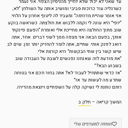
עד שאני לא יכול שלא לחייך מהניסיון הצפוי. אני נעמד
כשרגליה עוד כרוכות סביבי ומושיב אותה על השולחן “לא,
אני אומר שהיית מדהימה” ומעביר לה ליטוף אחרון על הלחי.
“יופי” היא עונה לי וקמה ללבוש את חולצתה. כשראשה בוקע
שוב מתוך החולצה היא מחייכת אלי ואומרת “הפעם פינקתי
אותך, בפעם הבאה אני מצפה ממך לשני דברים. אחד, אתה
דואג לפנק אותי. שתיים, אתה לומד להחזיק יותר זמן. שים לב
שיש קשר בין שתי הבקשות” היא קורצת אלי.
“את מודעת לזה שאנחנו נפגשים לשבת על העבודה שוב
בשבוע הבא?”
“אז כדאי שתתחיל לעבוד לא? אתה בחור חכם אני בטוחה
שתדע מה לעשות עד אז”
רותם נותנת לי נשיקה קלה על השפתיים ויוצאת מהדירה.
המשך קריאה –
חלק ב
הוספה למועדפים שלי