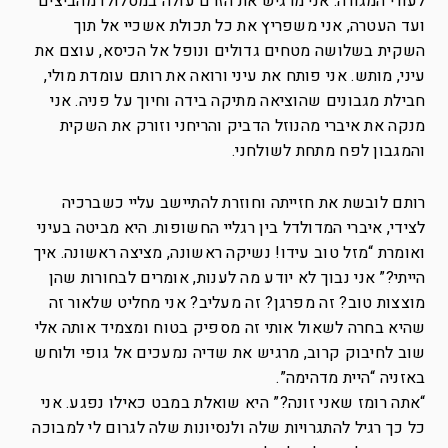
לעורי המגורה. אני מרגיש את הזרם עולה במסלולו מהביצים
ועד העטרה, אני משפריץ את כל תכולת אשכיי אל תוך
השקית בשלושה מטחים גדולים ונופל אל הכיסא, עוצם את
עיני, מותש. אני פותח את עיני ורואה את רותם עומדת מולי,
חבילת מגבונים שהוציאה מתיקה בידה וחיוך על פניה. אני
מנקה את איברי מהנוזל הדביק והריחני וזורק את השקית
והמגבון לפח מתחת לשולחני.
רותם לובשת את חזייתה וחוזרת להתיישב עליי כשברכיה
לצידי, איברי המדולדל בין רגליי החשופות. היא מביטה בעיני
ואומרת “מזל טוב עידו! נשיקה ראשונה, מציצה ראשונה. איך
הייתי?” אני נבוך לא יודע מה לענות, אומרים לבחורות שהן
מוצצות טוב? זה מפרגן? זה מעליב? אני מחליט שלאור זה
שהיא בחרה לשאול אותי זה מספיק בטוח ומצמיד אותה אלי
שוב לחיבוק קרוב, מרגיש את שדיה נמעכים אל גופי ולוחש
באזניה “היית מדהימה”.
“אתה רומז שאני זונה?” היא שואלת במבט כאילו נפגע. אני
כל כך רגיל להתגרויות שלה ולנסיונות שלה לגרום לי למבוכה