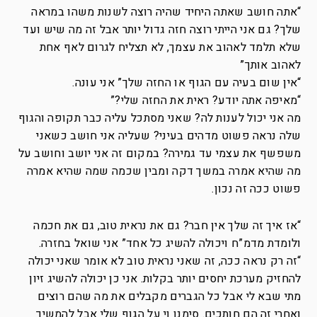
“אתה חושב שאתה היחיד שהיה רוצה לשנות משהו במראה
שלך? גם אני הייתי רוצה חזה גדול יותר אבל זה מה שיש ועד
שלא תלמד לאהוב את עצמך, לא תצליח לגרום לאף אחת
לאהוב אותך”
“אין שום בעיה עם הגוף או החזה שלך” אני עונה.
“מאיפה אתה יודע? ראית את החזה שלי?”
מה אני יכול לענות לה? שאני מסתכל עליה כבר תקופה והגוף
שלה נראה פשוט מדהים בעיני? שעליה אני חושב כשאני
משפשף את עצמי עד גמירה? במקום זה אני יושב וחושב על
מה שהיא אמרה במשך דקה ומבין שכמה שמה שהיא אמרה
פשוט ככה זה נכון.
“אז איך זה שלך אין חבר? גם את נראית טוב, גם את חכמה
ולומדת מדמ”ח ויכולה להשיג כל אחד” אני שואל בחזרה.
“זה רק נראה ככה, זה שאני נראית טוב לא אומר שאני יכולה
להחזיק מערכת יחסים יותר בקלות. אני כן יכולה להשיג זיון
מתי שבא לי אבל כל הגברים מקבלים את מה שהם רוצים
ואחרי זה הם חותכים. סימנו וי על הגוף שלי אבל להמשיך