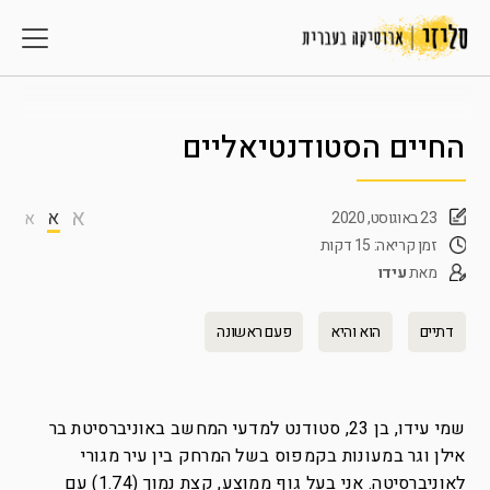
החיים הסטודנטיאליים
א
א
23 באוגוסט, 2020
א
זמן קריאה: 15 דקות
מאת
עידו
דתיים
הוא והיא
פעם ראשונה
שמי עידו, בן 23, סטודנט למדעי המחשב באוניברסיטת בר
אילן וגר במעונות בקמפוס בשל המרחק בין עיר מגורי
לאוניברסיטה. אני בעל גוף ממוצע, קצת נמוך (1.74) עם