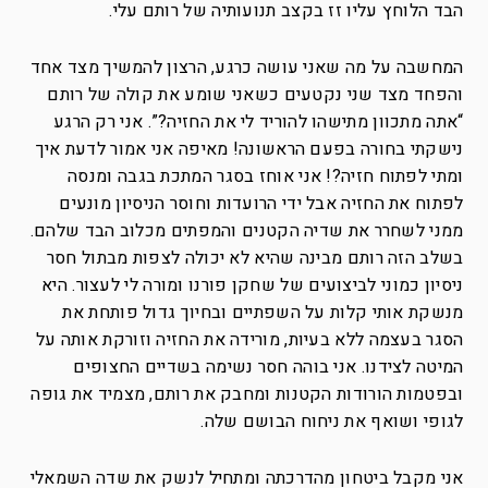
הבד הלוחץ עליו זז בקצב תנועותיה של רותם עלי.
המחשבה על מה שאני עושה כרגע, הרצון להמשיך מצד אחד
והפחד מצד שני נקטעים כשאני שומע את קולה של רותם
“אתה מתכוון מתישהו להוריד לי את החזיה?”. אני רק הרגע
נישקתי בחורה בפעם הראשונה! מאיפה אני אמור לדעת איך
ומתי לפתוח חזיה?! אני אוחז בסגר המתכת בגבה ומנסה
לפתוח את החזיה אבל ידי הרועדות וחוסר הניסיון מונעים
ממני לשחרר את שדיה הקטנים והמפתים מכלוב הבד שלהם.
בשלב הזה רותם מבינה שהיא לא יכולה לצפות מבתול חסר
ניסיון כמוני לביצועים של שחקן פורנו ומורה לי לעצור. היא
מנשקת אותי קלות על השפתיים ובחיוך גדול פותחת את
הסגר בעצמה ללא בעיות, מורידה את החזיה וזורקת אותה על
המיטה לצידנו. אני בוהה חסר נשימה בשדיים החצופים
ובפטמות הורודות הקטנות ומחבק את רותם, מצמיד את גופה
לגופי ושואף את ניחוח הבושם שלה.
אני מקבל ביטחון מהדרכתה ומתחיל לנשק את שדה השמאלי