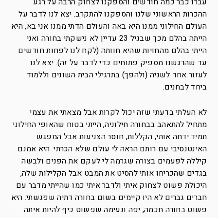
עברו כבר כמה חודשים והספקנו לצחוק הרבה על רגע
ההכרות הראשוני שלנו והספקנו להתקרב. יצא לנו לדבר על
העולם החילוני ממנו היא באה והעולם הדתי ממנו אני בא, היא
הייתה בהלם מכך שבגיל 23 עדיין לא נישקתי בחורה ואני
הייתי בהלם מהחויות שהיא חוותה (לקח לנו לפחות חודשים
עד שהרגשנו מספיק פתוחים כדי לדבר על זה). יצא לנו
לעזור אחד לשניה (ולהפך) בתרגילי הבית השונים וללמוד
ביחד לבחנים.
לא העלתי בדעתי שזה יכול לקרות אבל מצאתי את עצמי
מתחיל להתאהב בבחורה חילוניה, הייתי בטוח שהאופי החילוני
תמיד ידחה אותי, הקללות, חוסר הצניעות אבל המפגש
האינטנסיבי עם רותם הראה לי עולם שלא הכרתי. היא אמנם
קיללה לפעמים בצורה שגרמה לי לעקם את הפנים ולבשה
בגדים שהכריחו אותי להסיט את המבט אבל הקלילות שלה,
היכולת פשוט לצחוק איתי ולדבר איתי כמו שהייתי מדבר עם
חברים גברים לא היו קיימים בשום בחורה דתיה שפגשתי. היא
פשוט בחורה חכמה, יפה ונעימה שפשוט כיף להיות איתה