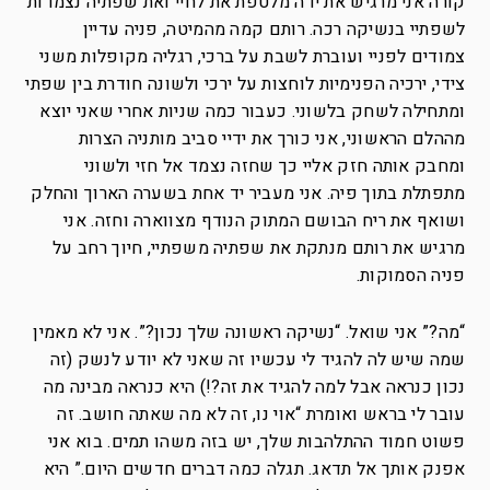
קורה אני מרגיש את ידה מלטפת את לחיי ואת שפתיה נצמדות
לשפתיי בנשיקה רכה. רותם קמה מהמיטה, פניה עדיין
צמודים לפניי ועוברת לשבת על ברכי, רגליה מקופלות משני
צידי, ירכיה הפנימיות לוחצות על ירכי ולשונה חודרת בין שפתי
ומתחילה לשחק בלשוני. כעבור כמה שניות אחרי שאני יוצא
מההלם הראשוני, אני כורך את ידיי סביב מותניה הצרות
ומחבק אותה חזק אליי כך שחזה נצמד אל חזי ולשוני
מתפתלת בתוך פיה. אני מעביר יד אחת בשערה הארוך והחלק
ושואף את ריח הבושם המתוק הנודף מצווארה וחזה. אני
מרגיש את רותם מנתקת את שפתיה משפתיי, חיוך רחב על
פניה הסמוקות.
“מה?” אני שואל. “נשיקה ראשונה שלך נכון?”. אני לא מאמין
שמה שיש לה להגיד לי עכשיו זה שאני לא יודע לנשק (זה
נכון כנראה אבל למה להגיד את זה?!) היא כנראה מבינה מה
עובר לי בראש ואומרת “אוי נו, זה לא מה שאתה חושב. זה
פשוט חמוד ההתלהבות שלך, יש בזה משהו תמים. בוא אני
אפנק אותך אל תדאג. תגלה כמה דברים חדשים היום.” היא