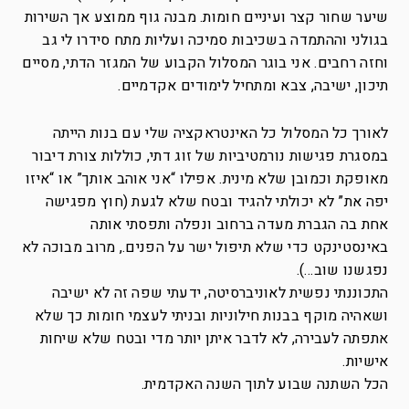
שיער שחור קצר ועיניים חומות. מבנה גוף ממוצע אך השירות
בגולני וההתמדה בשכיבות סמיכה ועליות מתח סידרו לי גב
וחזה רחבים. אני בוגר המסלול הקבוע של המגזר הדתי, מסיים
תיכון, ישיבה, צבא ומתחיל לימודים אקדמיים.
לאורך כל המסלול כל האינטראקציה שלי עם בנות הייתה
במסגרת פגישות נורמטיביות של זוג דתי, כוללות צורת דיבור
מאופקת וכמובן שלא מינית. אפילו “אני אוהב אותך” או “איזו
יפה את” לא יכולתי להגיד ובטח שלא לגעת (חוץ מפגישה
אחת בה הגברת מעדה ברחוב ונפלה ותפסתי אותה
באינסטינקט כדי שלא תיפול ישר על הפנים., מרוב מבוכה לא
נפגשנו שוב…).
התכוננתי נפשית לאוניברסיטה, ידעתי שפה זה לא ישיבה
ושאהיה מוקף בבנות חילוניות ובניתי לעצמי חומות כך שלא
אתפתה לעבירה, לא לדבר איתן יותר מדי ובטח שלא שיחות
אישיות.
הכל השתנה שבוע לתוך השנה האקדמית.