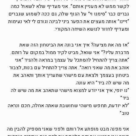
לקשר ממש לא מעניין אותם”. אני מעדיף שלא לשאול כמה
גברים כבר “סימנו וי” על הגוף שלה, גם ככה לשמוע שגברים
“זיינו” אותה מעצים את הפער ביני לבינה וגורם לי לאי נעימות
ומעדיף לחזור לנושא השיחה המקורי.
“אז מה את מציעה? איך אני בונה את הביטחון הזה שאת
מדברת עליו?” אני שואל, מביט לקיר ממול במקום על רותם.
“אתה צריך להתחיל להסתכל על עצמך במראה ולהגיד “אני
אוהב את מה שאני רואה”. אתה צריך להתחיל עם בנות, לצבור
ביטחון בעצמך ולצאת עם מישהי שתעריך אותך ותאהב את
מה שיש לה ביד” היא עונה.
“נו יופי, איך אני יודע למצוא מישהי שתאהב את מה שיש לה
ביד”
“לא יודעת, תחפש מישהי שחושבת שאתה אחלה, חכם ונראה
טוב”
אני מפנה מבט מופתע אל רותם ולפני שאני מספיק להבין מה