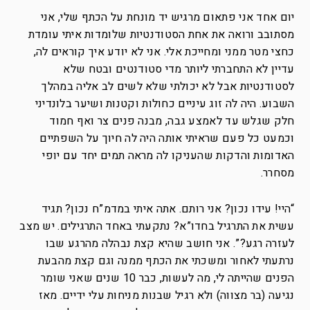
יום אחד אני פתאום מרגיש יד מונחת על הכתף שלי, אני
מסתובב ורואה את אחת הסטודנטיות שלומדות איתי עומדת
כחצי מטר ממני ומחייכת אלי. אני לא יודע איך קוראים לה,
עדיין לא התחברתי ליותר מדי סטודנטים ובטח שלא
לסטודנטיות אבל לא יכולתי שלא לשים לב אליה במהלך
השבוע. היה לה זוג עיניים כחולות וקטנות ושיער בלונדיני
חלק שגלש עד לאמצע גבה, מבנה פנים צר ואף חמוד
וכמעט כל פעם שראיתי אותה היה לה חיוך על השפתיים
האדומות והדקות שהעניקו לה מראה תמים יחד עם יופי
מסחרר.
“היי! עידו נכון? אני רותם. אתה איתי במדמ”ח נכון? תגיד
עשית את התרגיל בחדו”א? נתקעתי באחד התרגילים. יש מצב
לעזרה רגע?”. אני חושב שהיא קצת נבהלה מהרגע שבו
נרתעתי לאחור ומשכתי את הכתף ממנה וגם קצת מהבעת
הפנים שהייתה לי, מה לעשות, כבר 10 שנים שאני שומר
נגיעה (בר מצווה) ולא רגיל שבנות מניחות עלי ידיים. מאז