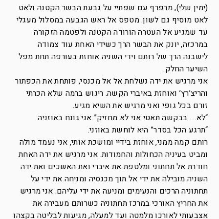
(ימין שלי), מרפרף עם שפתיי על גבעת הבשר הקטנה ולאט
לאט מוסיף גם לשון. מטפס אל ראש הגבעה במסלול מעגלי
עד שמגיע אל העטרה הורודה הקטנה ולפטמה הזקורה
במרכזה, יונק את הבשר הרך כשידי האחת עוד צמודה
לישבנה הרך של רותם וידי השניה אוחזת בעורפה תחת מפל
השיער החלק.
אני מרגיש את ידה נשלחת אל אל מכנסי, פותחת את הכפתור
והריצ’רץ’ ואוחזת באיברי הקשה. ריגוש ברמה שלא הכרתי
זורם בכל גופי ואני מרגיש את השיא מגיע.
“לא…. בבקשה תאטי אני לא מחזיק” אני גונח באוזניה.
“תרגע הכל בסדר” היא לוחשת באוזני.
רותם קמה ממני, אוחזת בידיי ומושכת אותי, אני נעמד מולה
ומביט בעיניה הכחולות והחמודות. אני מרגיש את ידה האחת
חודרת אל תחתוני ומלטפת את איברי ואת האשכים ואת ידה
השניה מובילה את ידי אל תוך מכנסיה ומניחה את ידי על
תחתוניה הרכים והנעימים ומניעה את ידי עליהם. אני מרגיש
את החריץ האורכי במרכז תחתוניה כשרותם מעבירה את
אצבעותי לאורכו מלמטה ועד למעלה, מגיעות לבליטה בקצהו