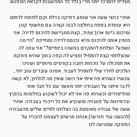
מצליח להתרכז יותר מדי בגלל כל המחשבות לקראת המפגש.
אחרי כחצי שעה אני שומע דפיקה בדלת וקם לפתוח לרותם.
היא עומדת בפתח בחולצה לבנה קצרה עם מחשוף קטן
ומיכנס ג’ינס ארוך צמוד, קצת מתביישת להיכנס לדירה. אני
מזמין אותה להיכנס והיא נכנסת לדירה ומחייכת. “היי מה
נשמע? הצלחת להתקדם במשהו בינתיים?” אני עונה לה
שהצלחתי קצת להתחיל ומציע לה קפה בזמן שהיא פורקת
את תסכולה על נוכחות חובה בקורסים מיותרים ושנינו
הולכים לחדר שלי להתחיל לעבוד. אנחנו עובדים טוב יחד,
עכשיו כשהיא פה איתי אני רואה שאין מה להלחץ, לא קשה
לדבר איתה על העבודה יותר מאשר עם כל חבר אחר
מהלימודים וכשהיא פה אני לא יכול לשקוע בחלומות בהקיץ
ובדמיונות על פנטזיה ומשקיע את כל ריכוזי בעבודה. אחרי
שעה של עבודה מאומצת בה הצלחנו לסיים שליש מהעבודה
(להגשה עוד חודש!) אנחנו מרשים לעצמנו להכריז על
הפסקה שמגיעה לנו.