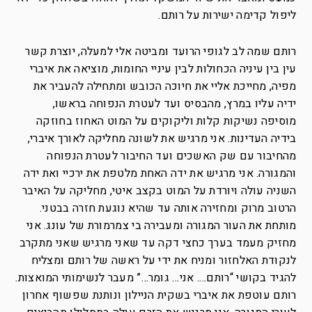
ליפול קדימה ישירות על רותם.
רותם שמה לב לגופי הרועד ומביטה אלי למעלה, יוצרת קשר
עין בין עיניה הכחולות לבין עיניי החומות, מוציאה את איברי
מפיה, מחייכת אליי את חיוכה הכובש ומתחילה להעביר את
ידיה עליו במרץ, מהבסיס ועד לעטרת הנפוחה בראשו,
מוסיפה נשיקות קלות וליקוקים על המוט האחוז בחוזקה
בידיה העדינות. אני מרגיש את לשונה מחליקה לאורך איברי,
מהחיבור עם שק האשכים ועד החיבור לעטרת הנפוחה
והמגורה. אני מרגיש את ידה האחת מלטפת את ירכיי ואת ידה
השניה עולה ויורדת על המוט בקצב איטי, מחליקה על האיבר
הרטוב מרוק ומחזירה אותה עד שהיא נוגעת חזרה בבטני.
מותחת את העור המגורה ומעבירה בי צמרמורת של עונג. אני
מחזיק מעמד בערך כחצי דקה עד שאני מרגיש שאני מתקרב
לנקודת האלחזור ומניח את ידי על ראשה של רותם ומצליח
להגיד בקושי “רותם…. אני… גומר…” מעבר לנשימותי המואצות.
רותם עוטפת את איברי בשקית הניילון ונותנת שפשוף אחרון