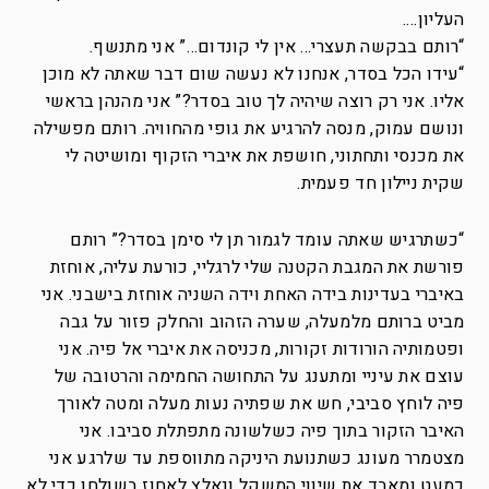
העליון….
“רותם בבקשה תעצרי… אין לי קונדום…” אני מתנשף.
“עידו הכל בסדר, אנחנו לא נעשה שום דבר שאתה לא מוכן
אליו. אני רק רוצה שיהיה לך טוב בסדר?” אני מהנהן בראשי
ונושם עמוק, מנסה להרגיע את גופי מהחוויה. רותם מפשילה
את מכנסי ותחתוני, חושפת את איברי הזקוף ומושיטה לי
שקית ניילון חד פעמית.
“כשתרגיש שאתה עומד לגמור תן לי סימן בסדר?” רותם
פורשת את המגבת הקטנה שלי לרגליי, כורעת עליה, אוחזת
באיברי בעדינות בידה האחת וידה השניה אוחזת בישבני. אני
מביט ברותם מלמעלה, שערה הזהוב והחלק פזור על גבה
ופטמותיה הורודות זקורות, מכניסה את איברי אל פיה. אני
עוצם את עיניי ומתענג על התחושה החמימה והרטובה של
פיה לוחץ סביבי, חש את שפתיה נעות מעלה ומטה לאורך
האיבר הזקור בתוך פיה כשלשונה מתפתלת סביבו. אני
מצטמרר מעונג כשתנועת היניקה מתווספת עד שלרגע אני
כמעט ומאבד את שיווי המשקל ונאלץ לאחוז בשולחן כדי לא