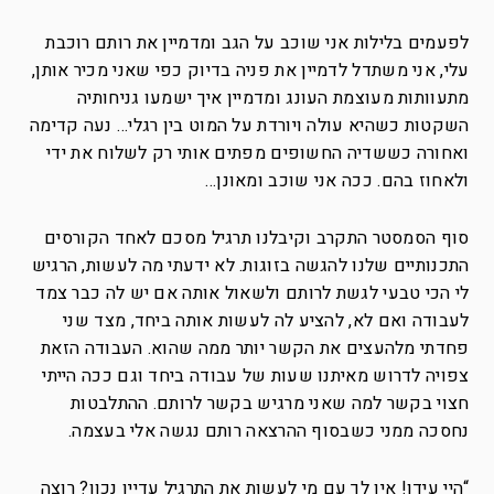
לפעמים בלילות אני שוכב על הגב ומדמיין את רותם רוכבת
עלי, אני משתדל לדמיין את פניה בדיוק כפי שאני מכיר אותן,
מתעוותות מעוצמת העונג ומדמיין איך ישמעו גניחותיה
השקטות כשהיא עולה ויורדת על המוט בין רגלי… נעה קדימה
ואחורה כששדיה החשופים מפתים אותי רק לשלוח את ידי
ולאחוז בהם. ככה אני שוכב ומאונן…
סוף הסמסטר התקרב וקיבלנו תרגיל מסכם לאחד הקורסים
התכנותיים שלנו להגשה בזוגות. לא ידעתי מה לעשות, הרגיש
לי הכי טבעי לגשת לרותם ולשאול אותה אם יש לה כבר צמד
לעבודה ואם לא, להציע לה לעשות אותה ביחד, מצד שני
פחדתי מלהעצים את הקשר יותר ממה שהוא. העבודה הזאת
צפויה לדרוש מאיתנו שעות של עבודה ביחד וגם ככה הייתי
חצוי בקשר למה שאני מרגיש בקשר לרותם. ההתלבטות
נחסכה ממני כשבסוף ההרצאה רותם נגשה אלי בעצמה.
“היי עידו! אין לך עם מי לעשות את התרגיל עדיין נכון? רוצה