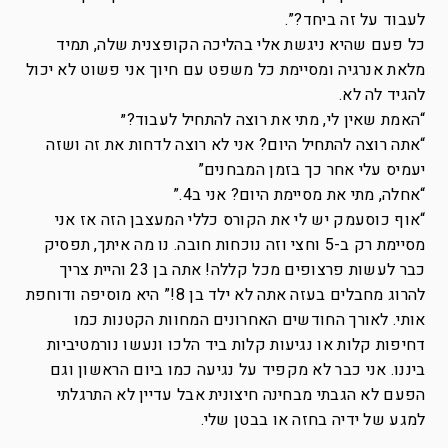
לעבוד על זה ביחד?”.
כל פעם שהיא ניגשת אלי בהליכה הקופצנית שלה, תמיד
מלאת אנרגיה ומסיימת כל משפט עם חיוך אני פשוט לא יכול
להגיד לה לא.
“האמת שאין לי, מתי את רוצה להתחיל לעבוד?״
“אתה רוצה להתחיל היום? אני לא רוצה לדחות את זה ושזה
יעמיס עלי אחר כך בזמן המבחנים”
“אחלה, מתי את מסיימת היום? אני ב4.”
“אוף כוסעמק יש לי את הקורס כללי המעצבן הזה אז אני
מסיימת רק ב-5 וחצי וזה נוכחות חובה. נו מה איתך, תפסיק
כבר לעשות פרצופים מכל קללה! אתה בן 23 והיית צריך
להרוג מחבלים בעזה אתה לא ילד בן 8!” היא מוסיפה ודוחפת
אותי. לאורך החודשים האחרונים המחוות הקטנות כמו
דחיפות קלות או נגיעות קלות ביד הלכו ונעשו נורמטיביות
ביננו. אני כבר לא מקפיד על נגיעה כמו ביום הראשון וגם
הפעם לא הגבתי מבחינה חיצונית אבל עדיין לא התרגלתי
למגע של ידיה בחזה או בבטן שלי.