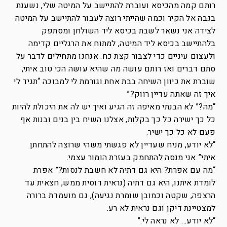
רותם קמה מהכיסא ועוברת להתיישב על המיטה שלי, נשענת
בגבה אל הקיר וכמה שהייתי רוצה לעבור להתיישב על המיטה
לצידה אני נשאר לשבת בכיסא ליד השולחן ומסתפק
בלהתיישב בכיסא ליד המיטה, למתוח את הרגליים קדימה
ולעצום עיניים כדי לצבור קצת כח. אנחנו מתחילים לדבר על
סתם דברים ואז רותם עושה מה שהיא עושה הכי טוב איתי,
שוברת את כיוון השיחה בבת אחת וגורמת לי למבוכה “תגיד לי
איך זה שאתה עדיין רווק?”
“מה?” לא הבנתי מאיפה זה הגיע ואיך יש לה את היכולת להיות
כל כך ישירה כל כך בקלות, אצלנו השיח בין בנים ובנות אף
פעם לא כל כך ישיר.
“לא יודע, מניח שעדיין לא פגשתי משהי שרוצה להתחתן
איתי” אני מנסה להתחמק בעזרת הומור עצמי.
“מה עם אפרת? היא גם דתיה לא חשבת לנסות?” אפרת
לומדת איתנו, היא גם דתיה (נראית דוסית ממש, חצאית עד
הרצפה, שקטה וכמובן שומרת נגיעה), גם מועמדת ברורה
למצטיינת דיקן וגם נראית לא רע.
“לא יודע… לא נראה לי.”