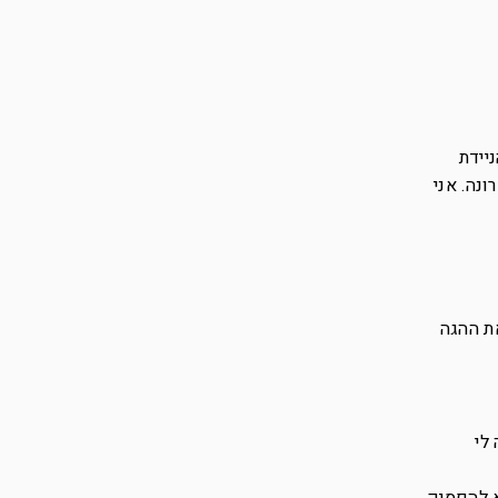
יידת
נה. אני
ת ההגה
לי