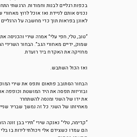
בכפות רגליים לבנות וחמודות. הרגשתי התח
נכניס אותם לניידת ואז אוכל לרוץ מאחורי 
לאונן בפראות תוך כדי מחשבה על הרגליים 
“טוב, טלי, חפי עלי” אמרה שירי והכניסה א
שמוק, ידיים מאחורי הגב”. הבחור השרירי הח
מחזיקה את האקדח ביד רועדת.
ואז הכול השתבש.
הבחור הסתובב פתאום ותפס את שירי המופת
ובזריזות תפסה את היד המושטת וכופפה אות
את ידו של השני ומנסה להשתחרר
מאחיזתו של השני. כל זה נמשך שבריר שניי
“קדימה, טלי” נאנקה שירי “תירי בבן זונה הזה
הם עמדו כשצידם אלי ויכולתי לירות בו בלי 