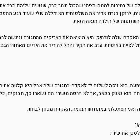
לה של רטיבות למטה. רציתי שהכול יגמר כבר, שנשים עליהם כבר את 
שיח, לרוקן בזרם אדיר את השלפוחית האומללה שלי שעוד רגע תתפוצ
השזופות של הילדה הגאה הזאת.
ת האקדח שלה לנרתיק. היא הוציאה את האזיקים מהחגורה וניגשה לבחו
ל לציית באיטיות, עזב את הקיר והחל להוריד את הידיים מאחורי הגב, 
עת. הוא ניסה לשלוח יד לאקדח בחגורה שלה אבל היא קלטה את ה
ה. הוא נאנק בכאב, אך לא הרפה משירי. הם נשארו כך, חבוקים, כל
ה ואני הסתכלתי במתרחש המומה, האקדח מכוון לבחור.
!”
לסכן את שירי.