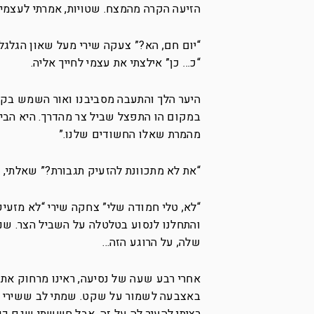
הזיעה הקרה מהמצח. שטויות, אמרתי לעצמי, 
“יום חם, הא?” צעקה שירי מעל שאון הגלגל
“כ… כן” אילצתי את עצמי לחייך אליה.
היער הלך והתעבה מסביבנו ואור השמש בקוש
במקום הו התפצל שביל צר מהדרך. היא הביט
מהמרת שאלו החשודים שלנו.”
“את לא מתכוונת להזעיק תגבורת?” שאלתי, 
“לא, טלי חמודה שלי” צחקה שירי “לא מזעי
והתחלנו לנסוע בטלטלה על השביל הצר. שנ
שלה, על הרוגע הזה…
אחרי רבע שעה של נסיעה, ראינו מרחוק את ה
באצבעה לשמור על שקט. שמתי לב ששירי מ