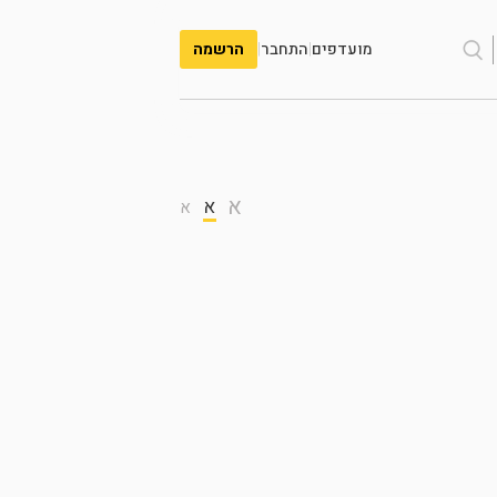
מועדפים
|
התחבר
|
הרשמה
א
א
א