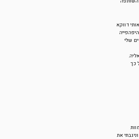
 השותפה
ותי דווקא
היפהפייה
ים שלי
ליה.
 כך
וות
יגבתי את