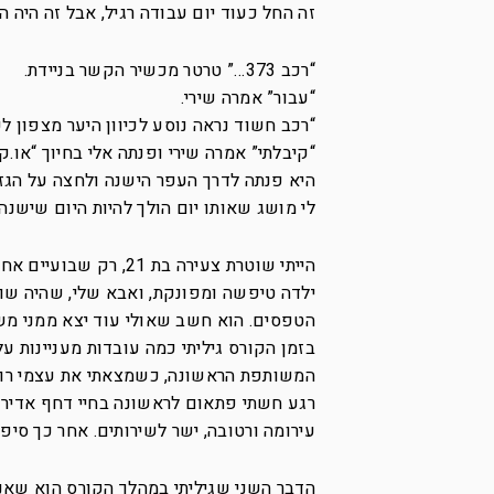
זה החל כעוד יום עבודה רגיל, אבל זה היה ה
“רכב 373…” טרטר מכשיר הקשר בניידת.
“עבור” אמרה שירי.
“רכב חשוד נראה נוסע לכיוון היער מצפון ל
“קיבלתי” אמרה שירי ופנתה אלי בחיוך “או.קי
היא פנתה לדרך העפר הישנה ולחצה על הגז. 
לי מושג שאותו יום הולך להיות היום שישנה
הייתי שוטרת צעירה בת
ילדה טיפשה ומפונקת, ואבא שלי, שהיה שוט
הטפסים. הוא חשב שאולי עוד יצא ממני משה
בזמן הקורס גיליתי כמה עובדות מעניינות ע
המשותפת הראשונה, כשמצאתי את עצמי רועד
רגע חשתי פתאום לראשונה בחיי דחף אדיר ל
עירומה ורטובה, ישר לשירותים. אחר כך סיפר
הדבר השני שגיליתי במהלך הקורס הוא שאני