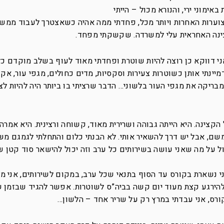
ימוני ירי, והנורא מכול – הייתי
וערות האחרות ויותר מכל, פחדתי ממה אהיה כשאצטרך לעבוד ממש
ינה האחראית עלי למשרדה. שקשקתי מפחד.
י דווקא כן רוצה להיות שוטרת ופחדתי מאוד לעוף בשלב מוקדם כל
יינתי אותן כשוטרות צעירות וסקסיות, מדים כחולים, מגפי עור, אקד
מבריקה את מגפי העור בלשוני… הדבר שרציתי בו ביותר היה להיות לצי
קצינה. היא הייתה גבוהה ושרירית מאוד, קשוחה ורצינית. היא אמרה 
שם, אבל יש דרך להשאיר אותי. לא הבנתי כלום והתחלתי לגמגם מש
ל על מה שאני עושה בשירותים כל ערב וזה יכול להישאר סוד קטן של
י נשארת בקורס עד הסוף בתנאי שכל ערב, במקום לשירותים, אני מ
להירגע קצת מעוד יום קשה בביה”ס לשוטרות. אפשר להגיד שבזמן 
ורס, אני עבדתי במרץ רק על שריר אחד – הלשון…