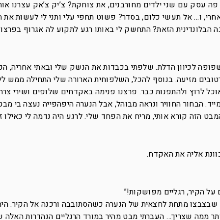
פה עסק עם שני ילדים מחורבנים, את צוחקת? צ’יק צ’אק עצרנו אות
חרי, ו… אל תעשי כלום, בסדר? פשוט תחפי עלי ותני לי לעשות את ה
ה הבלונדינית הזאת? התחשק לי באותו רגע לתקוע לה אגרוף בפרצו
ופה לכיוון הדלת. שלפתי בכבדות את הנשק שלי ובאתי אחריה, הכ
ובים מזיעה. בנוסף להכל, השלפוחית הארורה שלי התחילה ממש לל
וכל לרוץ ולהתפנות כבר. פרצנו פנימה באקדחים שלופים ושירי צרחה
מייד. הבחור החוויר ונראה מבוהל, אבל הנערה היפהפייה נעצה בי מבט
מבט הזה קורא אותי, מריח את הפחד שלי. לרגע היה נדמה לי כאילו זו
כוונת אליה את האקדח.
ם על הקיר, רגליים מפושקות!”
ם שבצבצו מתחת לחצאית של הנערה כשהסתובבה ורכנה אל הקיר. היה
תר ממה שצריך… העברתי מבט מהיר במורד הרגליים הנהדרות האלה ש