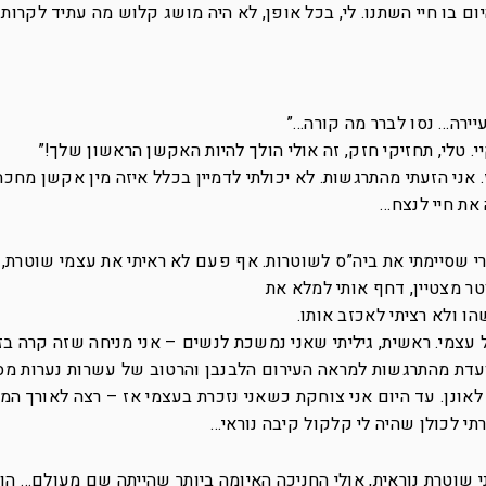
יום בו חיי השתנו. לי, בכל אופן, לא היה מושג קלוש מה עתיד לקרות
עיירה… נסו לברר מה קורה…”
י. טלי, תחזיקי חזק, זה אולי הולך להיות האקשן הראשון שלך!”
אני הזעתי מהתרגשות. לא יכולתי לדמיין בכלל איזה מין אקשן מחכה 
 את חיי לנצח…
 21, רק שבועיים אחרי שסיימתי את ביה”ס לשוטרות. אף פעם לא ראיתי את עצמי שוטרת
ר מצטיין, דחף אותי למלא את
ו ולא רציתי לאכזב אותו.
ל עצמי. ראשית, גיליתי שאני נמשכת לנשים – אני מניחה שזה קרה ב
ת מהתרגשות למראה העירום הלבנבן והרטוב של עשרות נערות מסב
אונן. עד היום אני צוחקת כשאני נזכרת בעצמי אז – רצה לאורך המ
תי לכולן שהיה לי קלקול קיבה נוראי…
 שוטרת נוראית, אולי החניכה האיומה ביותר שהייתה שם מעולם… הו