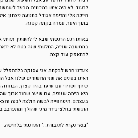
רציתי להעיר לה על זה, אבל חששתי שגם כ
לרעוד. לא היה איש במכונית. מבעד לשמשות
חייכה אלי והרימה אגודל בתנועת ניצחון. אי
בתוך היער, עמדה בקתה קטנה.
באותו רגע הרגשתי שבא לי להשתין. תהיתי אם
במחשבה שנייה, החלטתי שזה בטח לא יראה 
להתאפק עוד קצת.
צעדנו חרש לבקתה, אני עסוקה בלהתפלל שלא
היא הייתה שזופה, עם שיער שחור ארוך שהתפ
בעצמם. היפהפייה לבשה חולצה לבנה וחצאית 
הרגשתי בחלצי גירוי מיני שהולך ומתערבב בפ
“בואי נקרא לתגבורת…” התחננתי בלחישה.