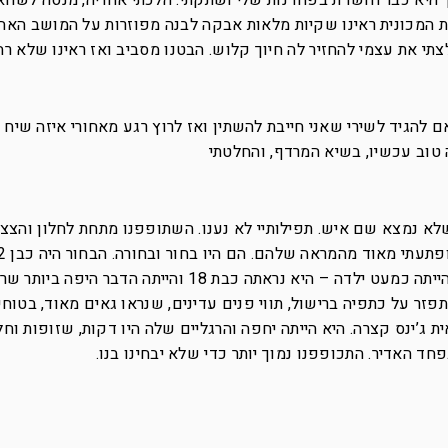
ך היא כבר חושדת בפחדנות שלי ושתקתי. הלכתי אחריה, מנסה לשוו
 המכונית ראינו שקיות מלאות אבקה לבנה מפוזרות על המושב האחור
לצתי את עצמי להחזיר לה חיוך קלוש. הבטנו מסביב ואז ראינו שלא ר
 להגיד לשירי שאני חייבת להשתין ואז לרוץ רגע מאחורי איזה שיח ו
טוב עכשיו, בשיא המרדף, והחלטתי
 נמצא שם איש. תפילותיי לא נענו. השתופפנו מתחת לחלון והצצנו
שזוף ושרירי עם שיער בהיר קצוץ. הבחורה הייתה כמעט ילדה – היא נראתה כבת 18 והייתה ה
זר על כתפיה ברישול, תווי פנים עדינים, שנראו גאים מאוד, בטוח
ג’ינס קצרה. היא הייתה יחפה והרגליים שלה היו דקות, שזופות וחל
חד האדיר. התכופפנו נמוך יותר כדי שלא יבחינו בנו.