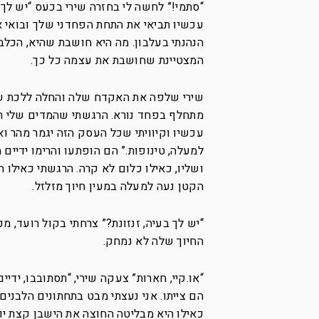
“סתמי!” לחשה לי בחזרה שירי בכעס “יש לך 
עכשיו תביאי את התחת הפחדני שלך ובואי א
הנהנתי בעלבון. מה היא חושבת שהיא, הכלב
המצטיינת שחושבת את עצמה כל כך.
שירי שלפה את האקדח שלה והחלה ללכת שפ
מתחלף בפחד נורא. הרגשתי שהמדים שלי רט
עכשיו וקיוויתי שכל העסק הזה יגמר מהר וא
למעלה, טינופות.” הם הופתעו והרימו ידיים 
ושליו, כאילו כלום לא קרה. הרגשתי כאילו ה
הקטן נעה למעלה במעין חיוך מזלזל.
“יש לך בעיה, זנזונת?” צרחתי בקול רועד, מ
החיוך שלה לא נמחק.
“או.קיי, חארות” צעקה שירי, “תסתובבו, ידיי
הם צייתו. אני נעצתי מבט בתחתונים הלבני
כאילו היא מבליטה החוצה את הישבן קצת יו