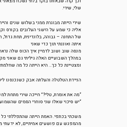
וכך קרה שבאותו בוקר בלתי נשכח מצאתי את
שלי, שירי.
שירי הייתה מבוגרת ממני בשלוש שנים והיי
אליה כי שמע על הישגי העלובים בקורס וקיו
של התחנה – גבוהה, בלונדינית, תחת גדול, 
איתה ואוננתי תוך כדי שאני
מנסה שוב ושוב לדמיין איך הכוס שלה נראה
במהלך השבועיים האלה גיליתי גם שאני מקנ
ומצטיינת כל כך… היא הייתה כל מה שחלמתי 
הניידת הטלטלה והעלתה אבק כשנכנסנו ליע
“מה את אומרת, טלי?” חייכה שירי מתחת ל
“יש סיכוי שאלו שני סוחרי הסמים שהשמוע
משכתי בכתפי. האמת הייתה שהתפללתי כל ה
מהמפגש עם פושעים אמיתיים, לא ידעתי מ