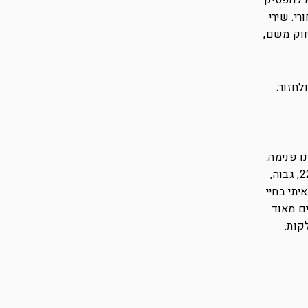
א להפסיק
י. שירי
חוק משם,
לחזור.
 פנימה.
ראינו בפנים את שני החשודים שלנו אבל הופתעתי מאוד מהמראה שלהם. הם היו בחור ובחורה. הבחור היה כבן 22, גבוה,
דבר היפה ביותר שראיתי בחיי.
ים מאוד
קות.