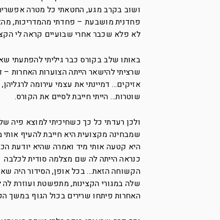
ושוב בקרב מגע, החטאתי כל מטרה אפשרית בא
פחדנית מושבעת – פחדתי מהמדריכות, מהצ
לא פלא שכבר אחרי שבועיים קראה לי הקצ
באותו שלב בקורס כבר גיליתי להפתעתי שאנ
שרציתי להישאר הייתה הצוערות האחרות – דמ
אזיקים… דמיינתי את עצמי עירומה לרגליהן, 
שוטרות… הייתי חייבת לסיים את הקורס.
ולכן רעדתי כל כך כשחיכיתי למוצא פיה של ה
שמבחינה מקצועית היא חייבת להעיף אותי מ
היא קטעה אותי מיד ואמרה שהיא יודעת הכו
כנראה הייתה לה שם מצלמה סודית לכלבה
הקשוחה הזאת… בכל אופן, הסידור היה שאנ
שלה במגורי הקצינות, מתפשטת ועוזרת לה 
האחרות פיתחו שרירים בכול הגוף במשך הק