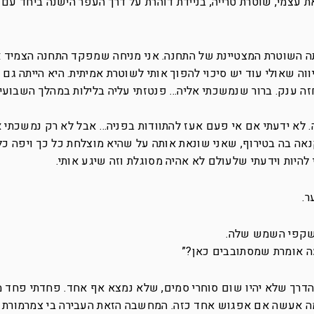
 עצמי, שוטרת טרייה, בניידת דוהרת על דרך העפר הישנה ביחד עם
תה השוטרת המצטיינת של התחנה. אני מניחה שמפקד התחנה הצמיד א
וה שאולי עוד יש סיכוי להפוך אותי לשוטרת אמיתית. היא הייתה גם 
חזה ענק. ברור שנמשכתי אליה… פנטזתי עליה בלילות במהלך השבועי
. לא ידעתי אם אי פעם אעז להתוודות בפניה… אבל לא רק נמשכתי א
אה בה בטירוף, שאני שונאת אותה על שהיא מוצלחת כל כך ויפה כל
להיות וידעתי שלעולם לא אהיה מסוגלת וזה שיגע אותי.
ר.
משקפי השמש שלה.
ה אומרת שמסתובבים כאן?”
דרך שלא יהיו שום סוחרי סמים, שלא נמצא אף אחד. פחדתי פחד מ
ה אעשה אם אפגוש אחד כזה. המחשבה הזאת העבירה בי צמרמורת ונ