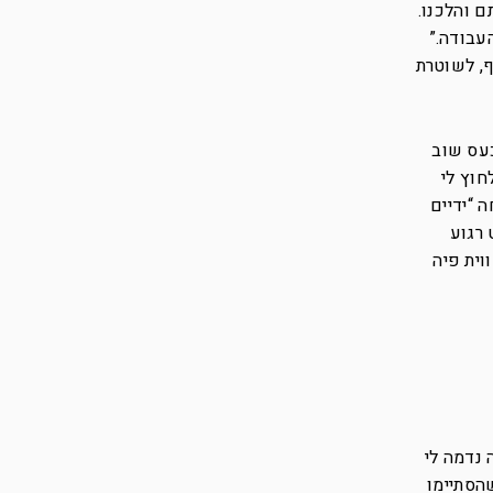
ם והלכנו.
עבודה.”
ף, לשוטרת
עס שוב
חוץ לי
 “ידיים
 רגוע
וית פיה
 נדמה לי
הסתיימו