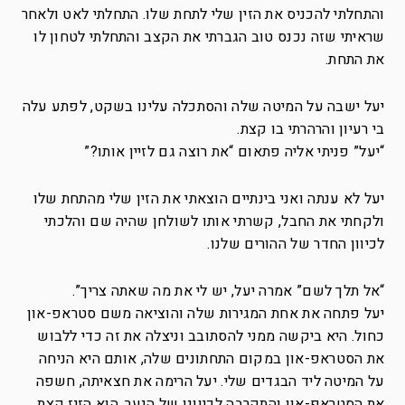
והתחלתי להכניס את הזין שלי לתחת שלו. התחלתי לאט ולאחר
שראיתי שזה נכנס טוב הגברתי את הקצב והתחלתי לטחון לו
את התחת.
יעל ישבה על המיטה שלה והסתכלה עלינו בשקט, לפתע עלה
בי רעיון והרהרתי בו קצת.
“יעל” פניתי אליה פתאום “את רוצה גם לזיין אותו?”
יעל לא ענתה ואני בינתיים הוצאתי את הזין שלי מהתחת שלו
ולקחתי את החבל, קשרתי אותו לשולחן שהיה שם והלכתי
לכיוון החדר של ההורים שלנו.
“אל תלך לשם” אמרה יעל, יש לי את מה שאתה צריך”.
יעל פתחה את אחת המגירות שלה והוציאה משם סטראפ-און
כחול. היא ביקשה ממני להסתובב וניצלה את זה כדי ללבוש
את הסטראפ-און במקום התחתונים שלה, אותם היא הניחה
על המיטה ליד הבגדים שלי. יעל הרימה את חצאיתה, חשפה
את הסטראפ-און והתקרבה לכיוונו של הנער. הוא הזיז קצת