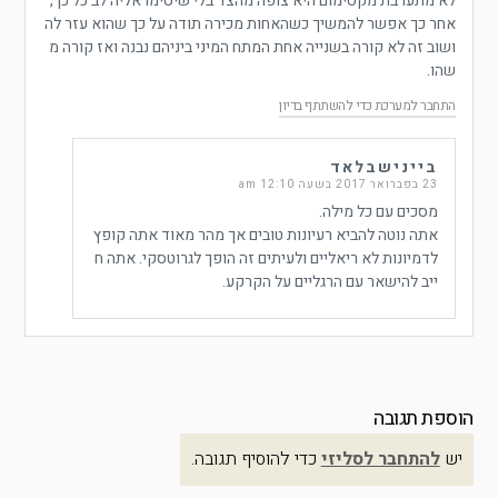
לא מתערבת מקסימום היא צופה מהצד בלי שיסימו אליה לב כל כך,
אחר כך אפשר להמשיך כשהאחות מכירה תודה על כך שהוא עזר לה
ושוב זה לא קורה בשנייה אחת המתח המיני ביניהם נבנה ואז קורה מ
שהו.
התחבר למערכת כדי להשתתף בדיון
ביינישבלאד
23 בפברואר 2017 בשעה 12:10 am
מסכים עם כל מילה.
אתה נוטה להביא רעיונות טובים אך מהר מאוד אתה קופץ
לדמיונות לא ריאליים ולעיתים זה הופך לגרוטסקי. אתה ח
ייב להישאר עם הרגליים על הקרקע.
הוספת תגובה
יש
להתחבר לסליזי
כדי להוסיף תגובה.