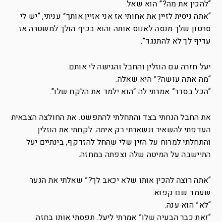
“להכין את מה?” הוא שאל.
“אתה ניסית לזיין את אחותי אז אני אזיין אותך” עניתי, “יש לי
סרטון שלך מנסה לאנוס אותה והוא בכיף הולך למשטרה אז
עדיף לך לא להתנגד”.
יעל חזרה עם הוזלין והחבל והגישה לי אותם.
“מה אתה עושה?” היא שאלה.
“הכל בסדר” אמרתי לה “הוא ילמד את הלקח שלו”.
את החבל הנחתי בצד והתחלתי להתפשט. את החולצה הצבאית
העדפתי להשאיר ונשארתי רק איתה. לקחתי את הוזלין
והתחלתי למרוח על הזין שלי שהחל להזדקף, בינתיים יעל
התיישבה על המיטה שלה וצפתה במחזה.
“אתה רוצה להכין אותו שלא יכאב לך?” שאלתי את הנער
שעמד שם קפוא.
“לא” הוא ענה.
“זאת כבר הבעיה שלו” אמרתי ליעל. תפסתי אותו בחזה