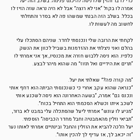
כדי לדבר והזין שלו ניסה להיכנס פנימה. בשלב הזה יעל
אמרה לו בקול “אני לא רוצה” אבל לא היה נראה שזה הזיז לו
בכלל. בשלב הזה הבנתי שמשהו פה לא בסדר והתחלתי
לחשוב מה לעשות לו.
לקחתי את הרובה שלי ונכנסתי לחדר. שניהם הסתכלו עלי
בהלם ואני ניצלתי את ההזדמנות בשביל לכוון את הנשק
כלפיו. הוא ניסה ללבוש חזרה את מכנסיו, אך אני אמרתי לו
“תרים את הידיים ואל תזוז” מה שהוא מיהר לבצע.
“מה קורה פה?” שאלתי את יעל.
“כנראה שהוא עקב אחרי כי כשנכנסתי הביתה הוא דחף אותי
ונכנס גם” אמרה, “בשעה האחרונה הוא ניסה לשכנע אותי
לשכב איתו וכשלא הסכמתי הוא התחיל בכוח”.
“מגיע לו עונש” אמרתי ליעל שהסתכלה עלי במבט לא ברור,
“תביאי וזלין מהאמבטיה וחבל מחדר הכביסה” הוספתי.
יעל הלכה להביא את הוזלין והחבל ובינתיים אמרתי לאותו נער
“זה יכאב לך, אז עדיף לך להכין אותו”.