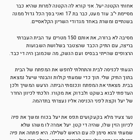
אחותי הקטנה יעל. אני קורא לה הקטנה למרות שהיא כבר
מסיימת י”ב עוד מעט, כבר בת 17 ואני בסך הכל גדול ממנה
בשנתיים ומשרת באחד מגדודי השריון הקלאסיים.
מסיבה לא ברורה, את אותם 150 מטרים עד הבית העברתי
בריצה, עם התיק הכבד שהצטבר בשלושת השבועות
הרצופים שהייתי בבסיס ועם הנשק, מה שכמובן היה די כבד.
הגעתי לכניסה לבית והתחלתי לחפש את המפתח של הבית
בתוך התיק שלי. תוך כדי שמעתי קולות והבנתי שיעל נמצאת
בבית. מצאתי את המפתח ונכנסתי הביתה. הרעש המשיך ולכן
העדפתי לבוא בשקט ולבדוק את מקורו. הלכתי לכיוון החדר
של יעל וקצת לפני הכניסה אליו נעצרתי בתדהמה.
נער צעיר מלא בקעקועים תפס את יעל בכוח ומשך את פיה
לכיוון הזין שלו, שהיה די קטן. יעל אמרה לו משהו שלא
שמעתי והוא סימן לה עם הראש לשלילה. היא פתחה את פיה