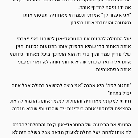
את ידו וניסה להדוף אותה.
“אני אעזור לך” אמרתי ונעמדתי מאחוריה, תפסתי אותו
מאחורה והעמדתי אותו בהיכון.
יעל התחילה להכניס את הסטראפ-און לישבנו ואני ייצבתי
אותה מאחור כדי שהיא תדפוק אותו בתנועות נכונות. הזין
שלי עדיין עמד ותוך כדי זה הוא התחכך ביעל מאחור. כיוונתי
אותו אליה ואז נזכרתי שהיא אחותי ושזה לא ראוי ועזבתי
אותה בפתאומיות.
“תחזור לפה” היא אמרה “אני רוצה להישאר בתולה אבל אתה
יכול בתחת”.
חזרתי למקומי מאחוריה והתחלתי למזמז אותה, הרמתי לה את
החצאית וליטפתי אותה בעדינות עד שהרגשתי שהיא מוכנה.
הסטתי את הרצועה של הסטראפ-און קצת והתחלתי להכניס
לה אותו לתחת. יעל החלה לצעוק מכאב אבל בשלב הזה לא