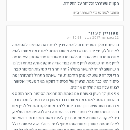
מקווה שעזרתי וסליחה על החפירה.
התחבר למערכת כדי להשתתף בדיון
מעוניין לעזור
22 בפברואר 2017 בשעה 10:51 pm
הרעיונות שלך מעניינים אבל אתה צריך לפתח את הסיפור לאט אתה
לא יכול לקפוץ ישר מהוא רואה מישהו מנסה לאנוס את אחותו להוא
אונס אותו ושנייה אחרי זה לאחותו פתאום יש סטראפאון היא מנסה
לזיין את זה שנחסה לזיין אותה בעוד אחיה תוקע אותה בתחת וכל מ
ה שחשוב לה זה להשאר בתולה? זה יותר מדי קפיצות הסיפור קצר
מדי וכל זה פשוט לא נותן הזדמנות. עד שאתה מתחיל להתחרמן מה
סיפור הוא כבר נגמר. הרעיון של הסיפור דווקא מאד מעניין ואפשר
לבנות עליו כמה חלקים ארוכים.
אני אתן לך רעיון ואשמח אם באמת תפתח את הסיפור. האח תופס א
ת הבחור מנסה לאנוס את אחותו דבר ראשון הוא דופק לו מכות ורק
אז הוא חושב שיש דרך טובה יותר ללמד אותו לקח ומתחיל לזיין אות
ו דבר שמתרחש בלי חומרי סיכה כי המטרה היא להעניש את החלאה,
וזה לא קורה בשנחיה אחת זה צריך להיות תאור מפורט עד שהוא ממ
לא לו תתחת בשפיך ובועט אותו מחוץ לבית. בשלב הזה האחות בכלל