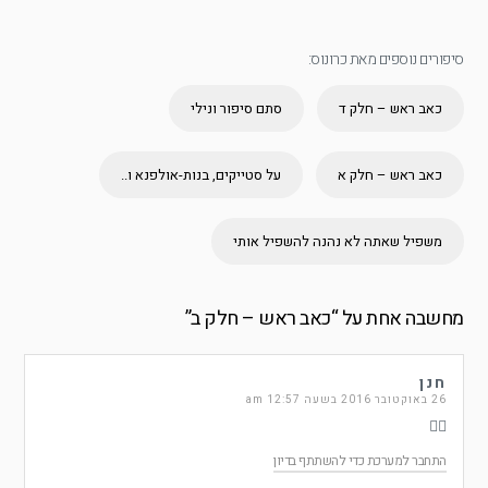
סיפורים נוספים מאת כרונוס:
כאב ראש – חלק ד
סתם סיפור ונילי
כאב ראש – חלק א
על סטייקים, בנות-אולפנא ו..
משפיל שאתה לא נהנה להשפיל אותי
מחשבה אחת על “
כאב ראש – חלק ב
”
חנן
26 באוקטובר 2016 בשעה 12:57 am
👍🏻
התחבר למערכת כדי להשתתף בדיון