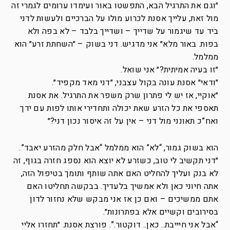
״וגם את התרגיל הבא, התפשטו באור ועימדו ערומים לגמרי זה
מול זאת, עלייך אסנת לכרוע מולו על הברכיים ולעשות לדני
ביד עד שיגמור על שדייך – ושדייך בלבד – לא בפה ולא
בפות. באור מלא״ אני מדגיש. דני בשוק – ״השחתת זרע״ הוא
ממלמל.
״זו בעיה אמיתית?״ אני שואל.
״ודאי״ אסנת עונה בקול עצבני, ״דני מאד מקפיד״.
״אוקיי, אז יש לי פתרון שרק משפר את התרגיל. את אסנת
תאספי את כל הזרע שאת יכולה ותחדירי אותו לפות עם ידך
ואח”כ תאונני מול דני – אין על זה איסור נכון דני?״
הוא בשוק גמור, “לא” הוא ממלמל “אבל חלק מהזרע יאבד”.
״דני תקשיב לי טוב, כשזרע לא יוצא הוא נספג חזרה בגוף, זה
לא בנק ועליך להחליט האם אתה שותף ותומך בטיפול הזה,
אתה חיוני כאן ולא אמשיך בלעדיך. בבקשה תחליטו האם
אתם ממשיכים – ואם כן אז אני מבקש שלא נחזור לדון
בסירובים וקשיים אלא בפתרונות״.
“אבל אני חיייבת.. כאן.. דוקטור.”. פורצת אסנת. ״תחזרו אליי