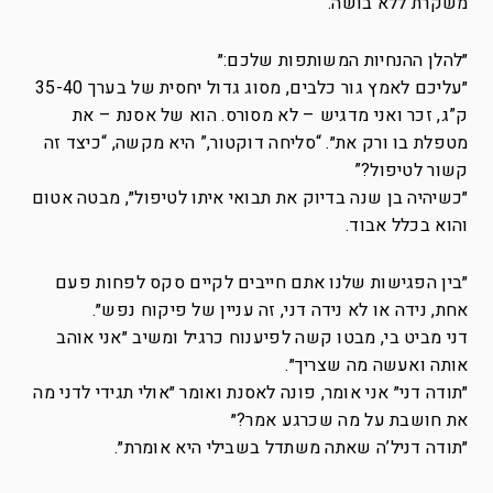
משקרת ללא בושה.
״להלן ההנחיות המשותפות שלכם:״
״עליכם לאמץ גור כלבים, מסוג גדול יחסית של בערך 35-40
ק”ג, זכר ואני מדגיש – לא מסורס. הוא של אסנת – את
מטפלת בו ורק את״. “סליחה דוקטור,” היא מקשה, “כיצד זה
קשור לטיפול?”
״כשיהיה בן שנה בדיוק את תבואי איתו לטיפול״, מבטה אטום
והוא בכלל אבוד.
״בין הפגישות שלנו אתם חייבים לקיים סקס לפחות פעם
אחת, נידה או לא נידה דני, זה עניין של פיקוח נפש״.
דני מביט בי, מבטו קשה לפיענוח כרגיל ומשיב ״אני אוהב
אותה ואעשה מה שצריך״.
״תודה דני״ אני אומר, פונה לאסנת ואומר ״אולי תגידי לדני מה
את חושבת על מה שכרגע אמר?״
״תודה דניל’ה שאתה משתדל בשבילי היא אומרת״.