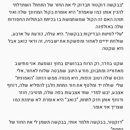
״בבקשה דוקטור תבדוק לי את החור של התחת? השתדלתי
להכין אותו כמו שאמרת” היא אומרת בקול המחונך שלה ואני
תוהה האם זה הקול שמשתמשת בו בכיתת הבתולות החסודות
שלה באולפנה.
״עלי למיטת הבדיקות בבקשה״. היא עולה, כורעת על ארבע,
שולחת ידיים לאחור ומפשקת את ישבניה, זה ודאי כואב אבל
היא שקטה.
שקט בחדר, רק הרוח בברושים בחוץ נשמעת. אני מתישב
מאחוריה ומתבונן, מודע היטב שמבטה שלוח לאחור, אלי.
הכוס שלה רטוב ונפוח, היא מגורה ממש הזונה “האמונית”
שלי. שולח יד ומלטף את חור התחת הלבן להפליא שלה, דוחף
אצבע, יבש למדי. שתי אצבעות בפה שלה, תרטיבי, חוזר
ודוחף אותן חזק לתחת, “כואב” היא אומרת. לא שימנת כמו
שצריך אני אומר.
“דוקטור, בבקשה תלמד אותי, בבקשה תשמן לי את החור של
התחת”.