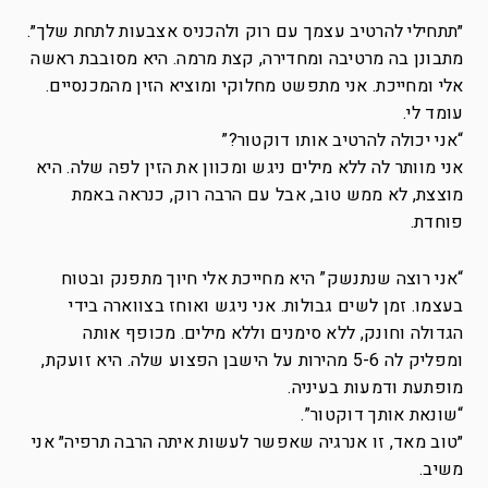
״תתחילי להרטיב עצמך עם רוק ולהכניס אצבעות לתחת שלך״.
מתבונן בה מרטיבה ומחדירה, קצת מרמה. היא מסובבת ראשה
אלי ומחייכת. אני מתפשט מחלוקי ומוציא הזין מהמכנסיים.
עומד לי.
“אני יכולה להרטיב אותו דוקטור?”
אני מוותר לה ללא מילים ניגש ומכוון את הזין לפה שלה. היא
מוצצת, לא ממש טוב, אבל עם הרבה רוק, כנראה באמת
פוחדת.
“אני רוצה שנתנשק” היא מחייכת אלי חיוך מתפנק ובטוח
בעצמו. זמן לשים גבולות. אני ניגש ואוחז בצווארה בידי
הגדולה וחונק, ללא סימנים וללא מילים. מכופף אותה
ומפליק לה 5-6 מהירות על הישבן הפצוע שלה. היא זועקת,
מופתעת ודמעות בעיניה.
“שונאת אותך דוקטור”.
״טוב מאד, זו אנרגיה שאפשר לעשות איתה הרבה תרפיה״ אני
משיב.