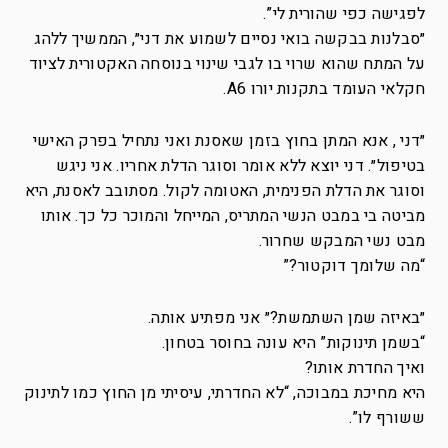
לפגישה כפי שהורית לי”.
״סבלנות בבקשה בואי נסיים לשמוע את דני״, הממשיך ללהג
על המתח שהוא שרוי בו לגבי שינוי בנוסחה האקטורית לציוד
חקלאי העומד בתקנות יורו A6.
״דני , אנא המתן בחוץ בזמן שאסנת ואני נתחיל בפרק האישי
בטיפול״. דני יוצא ללא אומר וסוגר הדלת אחריו. אני ניגש
וסוגר את הדלת הפנימית, האטומה לקול. מסתובב לאסנת, היא
מביטה בי במבט הנשי המתריס, המייחל והמוכר כל כך. אותו
מבט נשי המבקש שחרור.
“מה שלומך דוקטור?”
״באיזה שמן השתמשת?״ אני מפתיע אותה.
“בשמן תינוקות” היא עונה בחוסר בטחון.
ואיך החדרת אותו?
היא מחיכת במבוכה, “לא החדרתי, עיסיתי מן החוץ כמו לתינוק
ששורף לו”.