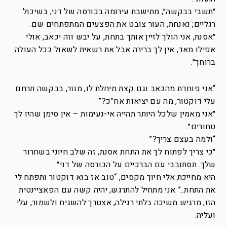
״תשבי בבקשה״, מתישבת עירומה בכורסה של דני, בשיכול
רגליים; נאנחת, העור צובט את הפצעים המתפתחים שם.
״אסנת, אני הולך לזיין אותך בתחת, על יבש וזה יכאב, אולי
אפילו מאד, אין לך ברירה אבל את רשאית לשאול ככל העולה
ברוחך״.
“אני פוחדת מהכאב וגם קצת מיחלת לו, מוזר, בבקשה תרחם
עלי דוקטור, מה עם יציאות אח”כ?”
״אני מאמין שלכל היותר תהייה אי-נעימות – אין סימן שהיו לך
טחורים״.
“ולמה בעצם צריך?”
״כי צריך לפתוח לך את התחת אסנת, זה שלב חיוני בשחרור
שלך. תסתובבי עם הברכיים על הכורסה של דני״.
היא מחייכת אלי חיוך מקסים, “טוב אז בוא דוקטור ותפתח לי
את התחת..” אני מתחיל להתרגש, יהיה קשה עם הפאציינטית
הזו, מרגיש משיכה בלתי רגילה, אצטרך להשגיח ולשמור, עלי
ועליה.