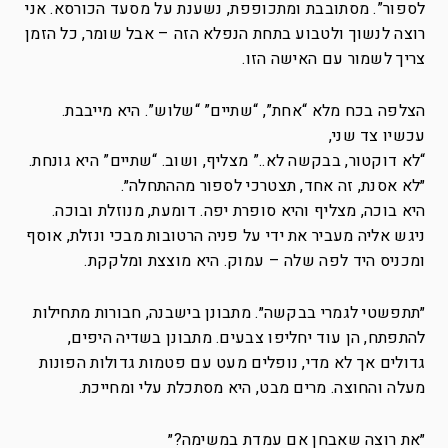
לספור”. מסתובבת ומתכופפת, נשענת על מסעד הכורסא. אני
רוצה לנשוך ולטבוע בתחת הנפלא הזה – אבל שומר, כל הזמן
צריך לשמור עם האישה הזו.
הצלפה בכח מלא “אחת”, “שתיים” “שלוש”. היא מייבבת.
עכשיו צד שני,
“לא דוקטור, בבקשה לא..” מצליף, ושוב. “שתיים” היא גונחת.
״לא אסנת, זה אחד, תצטרכי לספור מההתחלה״.
היא בוכה, מצליף והיא סופרת יפה. דומעת, מנוזלת ובוכה.
ניגש אליה מעביר את ידי על פניה הרטובות מבכי ונזלת, אוסף
ומכניס היד לפה שלה – עמוק. היא מוצצת ומלקקת.
״תתפשטי לגמרי בבקשה״. מתבונן בישבנה, חבורות מתחילות
להתפתח, הן עוד יחליפו צבעים. מתבונן בשדיה היפים,
גדולים אך לא מדי, נופלים מעט עם פטמות גדולות הפונות
מעלה והחוצה. מרים מבט, היא מסתכלת עלי ומחייכת.
״את רוצה שאבחן אם עמדת במשימה?״