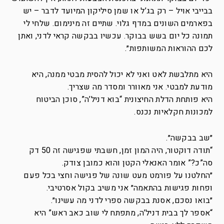
בבייבי אויל – רק בג’ל או שמן סיליקון המיועד לדבר – יש
בפארמים השונים במדף גלוי. שתיים זה מינימום. שלחי לי
תמונה כל יום בשש בבוקר. עכשיו בבקשה קראי לדני, ואתן
לכם ההוראות המשותפות״.
היא מתלבשת לאט ואני לא יכול להסית מבטי ממנה, היא
מודעת למבטי. אני מאוורר ומסדר מה שצריך.
היא פותחת הדלת החיצונית “בוא דניל’ה”, סוכן הביטוח
למכונות חקלאיות נכנס.
״שב בבקשה״.
“תודה דוקטור, היה המון זמן, חשבתי שפגישה זה 50 דק
סה”כ?” אומר האנאלי הקטן והוא כמובן צודק.
״החלטנו על פורמט מעט שונה של פגישה וחצי בכל פעם
ופחות פגישות בהתאמה״ אני משיב בקול אסרטיבי.
״בואו נסכם, אסנת בבקשה ספרי לדני מה עשינו״.
“אספר לך בבית דניל’ה, מתפתח לי שוב כאב ראש” היא