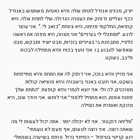
יורק, מכניס אגודל לתחת שלה והיא נאנחת. משתמש באגודל
ככף נעליים ודוחק את העטרה הגדולה שלי לתחת שלה. היא
קופאת, החלקתי פנימה, היא צווחת “כואב לי..”. אני עוצר
לרגע. ״תסתכלי לי בעיניים״ אני מצווה, היא מפנה את ראשה
כלפיי, מתבוננת בי בעיניים בוכיות, מבט ישיר ומבקש, מבט
שאפשר לטבוע בו. אני נועץ בכוח והיא מתחילה לבכות
וליבב, בשקט.
אני מזיין והיא בוכה, אני דופק לה את התחת והיא מתייפחת
בשקט, אני חובט באגני בישבניה והיא מוציאה קולות
מסוכנים, לה ולי. אני יוצא לגמרי והיא קופצת. ״התחת שלך
פתוח אסנת, הוא מתחיל ללמוד״ אני לוחש. אני חודר שוב, היא
מזנקת ואומרת את המילה.
“סליחה דוקטור.. אני לא יכולה יותר.. אתה יכול לעשות לי מה
שאתה רוצה.. אני רוצה לטעום, אף פעם לא טעמתי”.
רגע קריטי בטיפול – הפיתוי גדול. טופס בשיערה בשמאלי