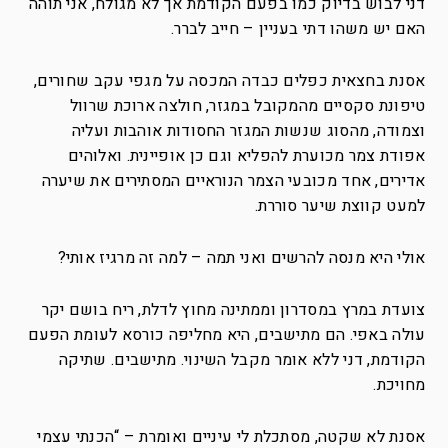
דני לבוש בדיוק כמו בפעם הקודמת אך לא מגולח, אני תוהה
האם יש משהו דתי בעניין – חייב לברר.
אסנת בחצאית כפלים כבדה המכסה על מגפי עקב שחורים,
טיפונת סקסיים מהמקובל במגזר, חולצה ארוכת שרוול
וצמודה, מהסוג שנשות המגזר החסודות אוהבות ועליה
אפודת צמר מכוערת להפליא וגם כן אופיינית. ואלוהים
אדירים, אחד מכובעי הצמר הנוראיים המסתירים את שיערה
למעט קווצת שיער סוררת.
אולי היא מנסה להרשים ואני תמה – למה זה מרגיז אותי?
צועדת במרץ במסדרון וממתינה מחוץ לדלת, ריח בושם יקר
עולה באפי. הם מתישבים, היא מחליפה כורסא לעומת הפעם
הקודמת, דני ללא אומר מקבל השינוי. מתישבים. שתיקה
מחויכת.
אסנת לא שקטה, מסתכלת לי עיניים ואומרת – “הכנתי עצמי