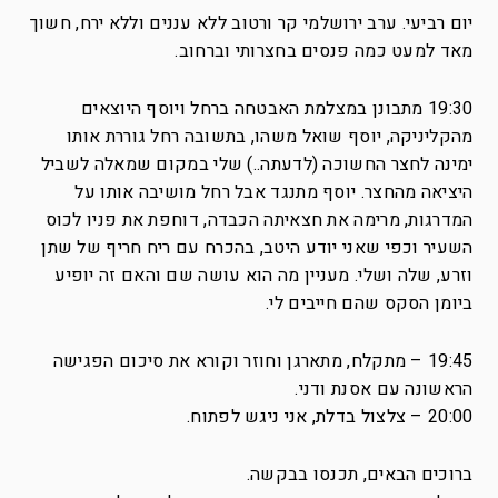
יום רביעי. ערב ירושלמי קר ורטוב ללא עננים וללא ירח, חשוך
מאד למעט כמה פנסים בחצרותי וברחוב.
19:30 מתבונן במצלמת האבטחה ברחל ויוסף היוצאים
מהקליניקה, יוסף שואל משהו, בתשובה רחל גוררת אותו
ימינה לחצר החשוכה (לדעתה..) שלי במקום שמאלה לשביל
היציאה מהחצר. יוסף מתנגד אבל רחל מושיבה אותו על
המדרגות, מרימה את חצאיתה הכבדה, דוחפת את פניו לכוס
השעיר וכפי שאני יודע היטב, בהכרח עם ריח חריף של שתן
וזרע, שלה ושלי. מעניין מה הוא עושה שם והאם זה יופיע
ביומן הסקס שהם חייבים לי.
19:45 – מתקלח, מתארגן וחוזר וקורא את סיכום הפגישה
הראשונה עם אסנת ודני.
20:00 – צלצול בדלת, אני ניגש לפתוח.
ברוכים הבאים, תכנסו בבקשה.