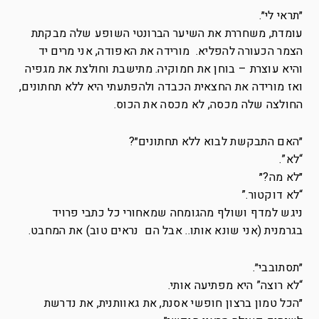
״תראי לי״.
עומדת, משחררת את השיער הברונטי השופע שלה מבקתת
הצמר הכעורה להפליא. מורידה את האפודה, אני מרים יד
והיא עוצרת – בוחן את חמוקיה. מתישבת וחולצת את מגפיה
ואז מורידה את החצאית הכבדה ולהפתעתי היא ללא תחתונים,
החולצה שלה מכסה, לא מכסה את הכוס.
״האם התבקשת לבוא ללא תחתונים״?
“לא”.
״לא מה?״
“לא דוקטור.”
ניגש למדף ושולף מהגומחה שמאחורי כל כתבי פרויד
בגרמנית (אני שונא אותו.. אבל הם נראים טוב) את המחבט.
״תסתובבי״.
“לא רוצה” היא מפתיעה אותי.
״הכל טמון ברצון חופשי אסנת, את גאוותנית, את נדרשת