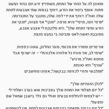
ומאונן לה על החור של התחת, משפריץ זרע חם בחור המעט
פתוח. אוסף בימני את הזרע, דוחף בגסות שתי אצבעות לתחת
שלה ואח”כ דוחף את ידי לפה שלה, מתגבר על התנגדותה.
״תרפי זונה, תרפי״ והיא מרפה. ״תנקי״ אני מצווה, ״תנקי את
הזרע ומיצי התחת שלך”. היא מלקקת לי אצבע אצבע,
מסובבת ראשה לאט ומביטה בי במבט מנצח.
אני מרים ומסדר את מכנסי, סוגר החלוק, עוטה כפפות.
״שימי לב, אני מורח גל אלוורה אלכוהולי – זה ישרוף אבל
מחטא ואח”כ מרגיע״.
“שורף” היא נאנחת.
״תתלבשי וחזרי לכורסה בבקשה״, אנחנו מתישבים.
״להלן ההנחיות שלך״.
״כל יום תצלמי את התחת שלך בסביבות שש בערב ושלחי לי
– יש לצפות להחלפת צבעים ואולי גם גלד בישבן שמאל שם
נפצעת״.
״כל יום בבוקר תתאמני בהכנסת אצבעות לתחת, אין להשתמש