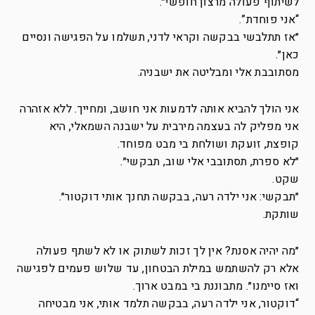
לשיתוף פעולה מרצון חופשי״.
“אני פוחדת”.
״אז תתלבשי בבקשה וקראי לדני, תשלמו על הפגישה ונסיים
כאן״.
מסתובבת אלי ומבליטה את ישבניה.
אני הולך להביא אותה לדמעות אני חושב, ומחייך. ללא אזהרה
אני מפליק לה בעצמה מירבית על ישבנה השמאלי, היא
קופצת, זועקת ושולחת בי מבט מפוחד.
״לא ספרת, תסתובבי אלי שוב, תבקשי״.
שקט.
״תבקשי: אני ילדה רעה, בבקשה תחנך אותי דוקטור״.
שותקת.
״מה יהיה אסנת? אין לך זכות לשתוק או לא לשתף פעולה
אלא רק להשתמש במילת הבטחון, עד שלוש פעמים לפגישה
ואז סיימנו״. מתבוננת בי במבט ארוך.
“דוקטור, אני ילדה רעה, בבקשה תלמד אותי, אני מבטיחה