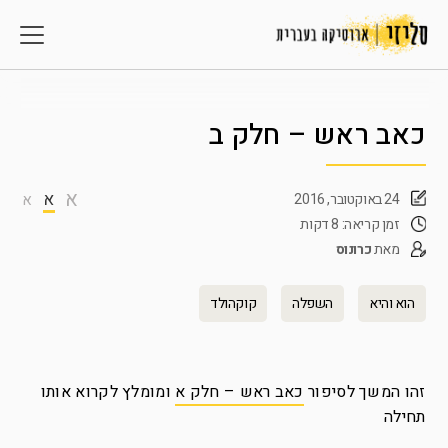
כאב ראש – חלק ב
א
א
24 באוקטובר, 2016
א
זמן קריאה: 8 דקות
מאת
כרונוס
הוא והיא
השפלה
קוקהולד
זהו המשך לסיפור
כאב ראש – חלק א
ומומלץ לקרוא אותו
תחילה