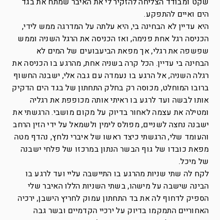
שקט ומבודד הצליחה להזקיר לי את האיבר שמתח את בגד
הים ואיים להתפקע.
היא עדיין לא הבחינה בי, היא עלתה על המדרגה ממש לידי,
הכניסה רגל אחת פנימה, ואז הכניסה את הרגל השניה וממש
שפשפה את רגלי, אך מפאת הביעבועים של המים לא
הבחינה בי עדיין. הכל קרה בשניה אחת, מהרגע בו הכניסה את
רגלה השניה, אל הרגע בו נעמדה עם גבה אלי, ישבנה החשוף
ברובו המוחלט, מכוסה רק בחלק התחתון של בגד הים הדקיק
אותו לבשה ועד לרגע בו ראיתי אותה מכופפת את רגליה
ומטילה את עצמה לאחור בדיוק על מקום מושבי. הרגשתי את
ישבנה נחצה לשניים, מפולס לימין ולשמאל על ידי הזין הרחב
והעומד שלי, הרגשתי כיצד ראשו של איברי נלחץ, נהדף מטה
מפאת כובדו של גוף הבשר הנתון במרכזו של פלחי ישבנה
של מיכל.
לקח לה שתי שניות מהרגע בו התיישבה עליי ועד לרגע בו
הבינה שישבה על מישהו, בשתי השניות הללו האיבר שלי
הספיק לדחוף לה את בד התחתון עמוק לחריץ הישבן, ירכיה
האחוריים התמקמו בדיוק על ירכיי הקדמיים ובשר גבה