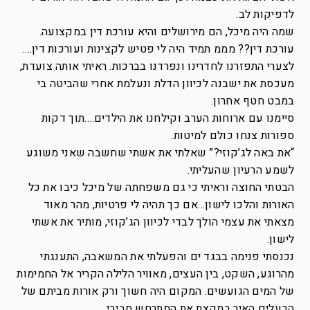
לדפיקות לב.
שמה היה מיכל, הם מירושלים והיא עורכת דין במקצועה.
עורכת דין?? מממ תמיד היה לי פטיש לקצינות ועורכות דין….
לצערי התפזרנו לחדרינו ונפרדנו בברכות. ראיתי אותה צועדת,
מעכסת את ישבנה לכיוון הדלת ונעלמת אחרי שהביטה בי
במבט חטף אחרון.
סיימנו עם ארוחות הערב וקילחנו את הילדים….תוך דקות
ספורות צנחו כולם למיטות.
“את באה לג’קוזי?” שאלתי את אשתי שחשבה שאני משוגע
לשמע הרעיון שהעליתי.
הבטתי החוצה וראיתי כי גם משפחתה של מיכל כיבו את כל
האורות והלכו לישון…אם כך תהיה לי פרטיות, מהר מאוד
מצאתי את עצמי הולך לבדי לכיוון הג’קוזי, מותיר את אשתי
לישון.
נכנסתי פנימה בבגד ים והפעלתי את המשאבה, התענגתי
מהרוגע, השקט, בין העצים, מאוויר הלילה הקריר אל החמימות
של המים הגועשים. המקום היה חשוך ורק אורות מביתם של
הבעלים האיר במקצת את המתרחש סביבי.