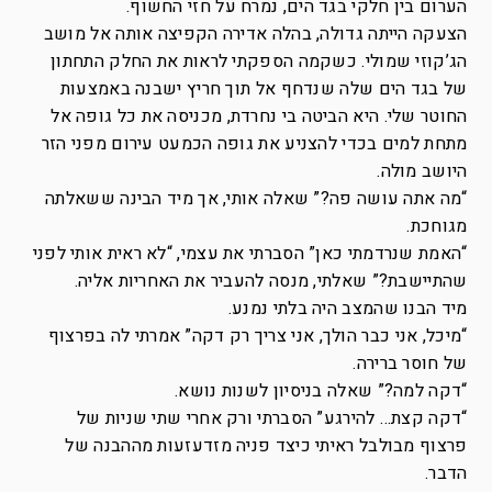
הערום בין חלקי בגד הים, נמרח על חזי החשוף.
הצעקה הייתה גדולה, בהלה אדירה הקפיצה אותה אל מושב
הג’קוזי שמולי. כשקמה הספקתי לראות את החלק התחתון
של בגד הים שלה שנדחף אל תוך חריץ ישבנה באמצעות
החוטר שלי. היא הביטה בי נחרדת, מכניסה את כל גופה אל
מתחת למים בכדי להצניע את גופה הכמעט עירום מפני הזר
היושב מולה.
“מה אתה עושה פה?” שאלה אותי, אך מיד הבינה ששאלתה
מגוחכת.
“האמת שנרדמתי כאן” הסברתי את עצמי, “לא ראית אותי לפני
שהתיישבת?” שאלתי, מנסה להעביר את האחריות אליה.
מיד הבנו שהמצב היה בלתי נמנע.
“מיכל, אני כבר הולך, אני צריך רק דקה” אמרתי לה בפרצוף
של חוסר ברירה.
“דקה למה?” שאלה בניסיון לשנות נושא.
“דקה קצת… להירגע” הסברתי ורק אחרי שתי שניות של
פרצוף מבולבל ראיתי כיצד פניה מזדעזעות מההבנה של
הדבר.