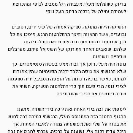
בדיוק כשעלתה מעלי, מעבירה רגל מסביב לגופי ומתכווצת
לעמידת זחילה על ברכיה בדיוק מעל גופי.
הנשיקה הייתה מתוקה, נשיקה אסורה של שני זרים, רטובים
ובוערים, אשר התאווה והיצר מהתלהטות הרגע, מיסכו את כל
דרך אמונתם במוסכמות חברתיות ובנאמנות לבני הזוג
שלהם. שואבים האחד את רוקו של השני אל פיהם, מערבלים
שפתיים ונשימות.
גופה היה מעלי, רוכן אך גבוה ממני בעשרה סנטימטרים, כך
שלא הרגשתי את גופה מלבד ירכיה הפנימיות שהיו צמודות
למותני, כאשר ברכיה רכונות על הרצפה מסביבי, ידיה נשענות
לצידי גופי. מדי פעם תוך כדי התלהטות הנשיקה, חשתי את
שדיה פוגשים את חזי כשהתכופפה.
ליטפתי את גבה בידי האחת ואת ירכה בידי השניה, מתענג
מהגוף החטוב הזה המתנוסס מעלי, הרגשתי כמיהה רבה לחוש
את בטנה על שלי ואת מפשעתה צמודה לאיברי המתוח. אך
מיכל עדיין רכנה אלי, נשענת על ברכיה, עברתי לחבק את גבה