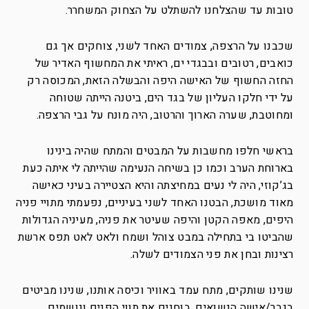
טובות עד שהצלחנו להשתלט על הצחוק המשחרר.
שכבנו על הרצפה, צמודים האחד לשני, צוחקים אך גם
כואבים, רטובים ובבגדי ים, ראיתי את המחשוף האדיר של
החזה החשוף של האישה היפה והבשלה הזאת, המכוסה רק
על ידי חלקו העליון של בגד הים, ביטנה הייתה שטוחה
ומחוטבת, שערה הארוך והרטוב, היה מונח על גבי הרצפה.
בראשי חלפו מחשבות על המבטים והמתח שהיה בינינו
בארוחת הערב וכמו כן בשיחה הנעימה שהייתה לי איתה כעת
בג’קוזי, היה לי נעים במחיצתה והיא הצטיירה בעיני כאישה
מאוד מושכת, הבטנו האחד לשני בעיניים, נפעמתי מתויי פניה
היפים, מאפה הקטן והיפה שעיטר את פניה, מעיניה הגדולות
שהביטו בי בתחילה במבט צוהל ושמח ולאט לאט תפס ארשת
רצינות ובחן את פני הצמודים לשלה.
שנינו שותקים, מתח עמד באוויר וכיסה אותנו, שנינו מביטים
בגבר/אישה הנשואים, בוחנים את תווי הפנים ונושמים