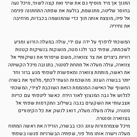
התנוך אך מיד מוסיף גם את שיני ואת קצה לשוני, מיכל נעה
בחוסר שליטה, מתנשמת, בולעת את שפתה התחתונה פנימה
אל פיה, מוצצת אותה תוך כדי שהתנשמה בכבדות, מרחיבה
את נחיריה.
המשכתי לרפרף על ידה עם ידי, עולה במעלה הזרוע ומגיע
לשכמתה, שפתי כבר זלגו מטה, מנשקות בנשיקות קטנות
רוויות ביצרים את צד צווארה, משם שיפרתי את נשיקותיי אל
צווארה, עולה מעלה אל מתחת לסנטר, בתגובה מיכל הקשיתה
את ראשה, מותחת צווארה ומאפשרת לשפתי מגע ברור וחד
יותר בבשרה הענוג. מהשכמות הגעתי לכתף, מלטף את בשרה
החשוף של האישה המהממת הזאת השוכבת לצידי, המשכתי
לגלוש אל גבה המנצנץ לאור הירח. כאשר ליטפתי עם כריות
אצבעותי את השקעים בגבה בשילוב התקדמות שפתי אל
סנטרה, עולה מעלה מעלה, דואג לנשק את כל הקימורים
בצווארה וסנטרה.
מיכל שצמרמורות עונג הכו בבשרה, הורידה את ראשה המתוח
מעלה וישרה אותו מול פני, שפתיה הבשרניות פגשו בשפתי