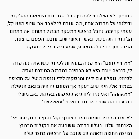
בחושך, לא הצלחתי להבחין בכל המדרגות היוצאות מהג’קוזי
ודילגתי על מדרגה אחת, מה שגרם לי לאבד את שיווי המשקל,
עפתי קדימה, נחבל בראשי ממעקה הברזל התוחם את מתחם
הג’קוזי והתהפכתי כאשר ראשי שוב נחבט, הפעם ברצפת
הגינה. תוך כדי כל המאורע, שמעתי את מיכל צועקת.
“אאווייי נועם” היא קמה במהירות לכיווני כשראתה מה קרה
לי, כנראה שגם היא לא הבחינה במדרגה הסוררת ועפה
לכיווני, נופלת עם ידיה ומרפקיה לידי וגופה מוטל על הרצפה
בצמוד אלי, היא שוב זעקה אך הפעם זה היה מכאב הנפילה
“אאאההה” ואני מיד ליוותי את נאקתה באנקת כאב משלי
ברגע בו הרגשתי כאב חד בראשי “אאאאאח”.
לא עברו מספר שניות ומיד הצטרף קול נוסף ורחוק יותר אל
האנחות שלנו, בעלת הדירה ששמעה את הקולות מבחוץ
הציצה החוצה וראתה זוג שוכב על הרצפה בחצר שלה