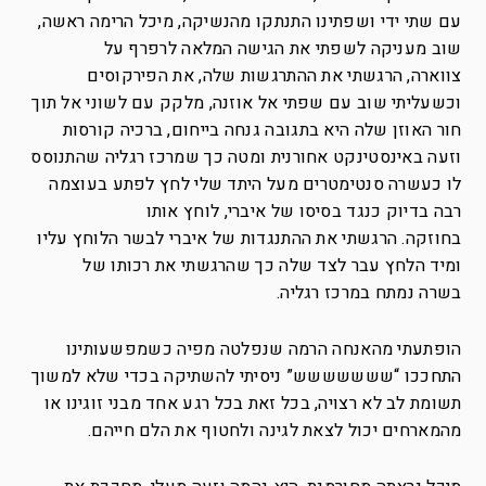
עם שתי ידי ושפתינו התנתקו מהנשיקה, מיכל הרימה ראשה,
שוב מעניקה לשפתי את הגישה המלאה לרפרף על
צווארה, הרגשתי את ההתרגשות שלה, את הפירקוסים
וכשעליתי שוב עם שפתי אל אוזנה, מלקק עם לשוני אל תוך
חור האוזן שלה היא בתגובה גנחה בייחום, ברכיה קורסות
וזעה באינסטינקט אחורנית ומטה כך שמרכז רגליה שהתנוסס
לו כעשרה סנטימטרים מעל היתד שלי לחץ לפתע בעוצמה
רבה בדיוק כנגד בסיסו של איברי, לוחץ אותו
בחוזקה. הרגשתי את ההתנגדות של איברי לבשר הלוחץ עליו
ומיד הלחץ עבר לצד שלה כך שהרגשתי את רכותו של
בשרה נמתח במרכז רגליה.
הופתעתי מהאנחה הרמה שנפלטה מפיה כשמפשעותינו
התחככו “ששששששש” ניסיתי להשתיקה בכדי שלא למשוך
תשומת לב לא רצויה, בכל זאת בכל רגע אחד מבני זוגינו או
מהמארחים יכול לצאת לגינה ולחטוף את הלם חייהם.