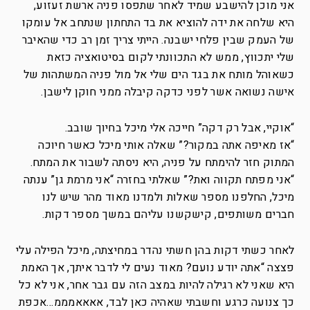
אני מוכן להישבע שמיד לאחר שתפסו פניה ארשת זעזוע,
היא שלחה את ידה להוציא את בד התחתון שנתחב אל עומקו
של העמק שבין פלחי ישבנה. הייתי צריך זמן רב כדי שהאיבר
שלי יתכווץ, ממש לא התכוונתי לקום בסיטואציה כזאת
כשאוהל מותח את בגד הים שלי אל מול פניה המשתהות של
אישה נשואה אשר לפני כדקה קיבלה ממני חוקן לישבן.
“אוקיי, אבל רק דקה” חייכה אלי מיכל בחיוך שובב.
“אז מאיפה אתה במקור?” שאלה אותי מיכל כאשר חיוכה
המתוק חזר להימתח על פניה, היא ניסתה לשבור את המתח.
“אני מפתח תקווה ואת?” שאלתי בחזרה “אני מרמת גן” ענתה
מיכל, החלפנו מספר שאלות ולמדנו מאוד מהר שיש לנו
חברים משותפים, קישקשנו עליהם במשך מספר דקות.
לאחר כשתי דקות בהן חשתי נהדר במחיצתה, מיכל הפילה עלי
פצצה “אתה יודע נועם? מאוד נעים לי לדבר איתך, אך האמת
היא שאני לא רגילה להיות במצב הזה עם גבר אחר, אני לא כל
כך צנועה כרגע וחשבתי שאהיה כאן לבד, אאאאמממ…אכפת