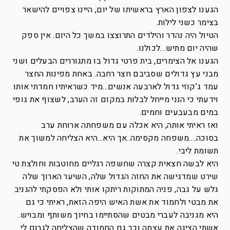
הגענו לצפון הארץ בראשיתו של יום, היינו צפויים להישאר
בצימר כשני לילות.
הטיול היה נהדר והילדים התרוצצו במשך כל היום. אין ספק
שהיה יום מתיש…לכולנו.
הגענו אל הצימרים, בית פרטי גדול בו מתגוררים הבעלים ושני
מבני עץ גדולים שסביבם חצר רחבה. באחת מפינות החצר
עמד ג’קוזי גדול לארבעה אנשים…מיד כשראיתיו חמדתי אותו
וידעתי כי הנני מייחל לבלות במקום זה הערב, לשצוף את גופי
במים מבעבעים וחמים.
ואז ראיתי אותה, היא אכלה עם משפחתה ארוחת ערב
בסוכה….משפחה מקסימה..אך היא…היא הצליחה למשוך את
תשומת ליבי.
היא לבשה חצאית קצרה שחשפה רגליים מחוטבות וחולצת טי
שירט שמדגישה את החזה הגדול שלה, השיער הארוך שלה
גלש על גבה, פניה המתוקות ריתקו אותי ולא הפסקתי להגניב
את מבטי ולחמוד את אשת האיש היפה הזאת, ראיתי כי גם
היא מגניבה לעברי מבטים שהסתיימו בחיוך משותף ומבויש.
אשתי הציגה את עצמה וכך גם החמודה שהצליחה לגרום לי