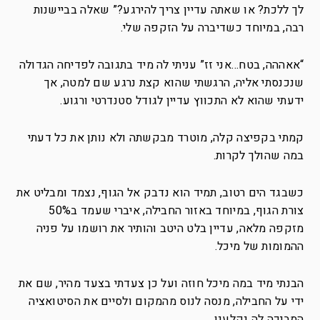
לך ללכת? או שאתה עדיין צריך להירגע?” שאלה בביישנות
רבה, במיוחד כשדיברה על הזקפה שלי.
“אאההה, בטח…אני זז” עניתי לה מיד בתגובה לפדיחה הגדולה
שנכנסתי אליה, הרגשתי שהוא קצת נרגע שם למטה, אך
ידעתי שהוא לא התכווץ עדיין לגודל סטנדרטי ורגוע.
קמתי בקפיצה קלה, מוטרד מבקשתה ולא נותן את כל דעתי
במה שהולך לקרות.
כשבגד הים רטוב, תמיד הוא נדבק אל הגוף, נצמד ומבליט את
צורת הגוף, במיוחד באזור החבילה, איברי שעמד ב50%
מזקפה מלאה, עדיין בלט היטב והותיר את רושמו על פניה
ההמומות של מיכל.
הבנתי מיד במה מיכל חוזה ועל כן צעדתי בצעד מהיר, שם את
ידי על החבילה, מנסה לנוס מהמקום ולסיים את הסיטואציה
המביכה לה נקלענו.