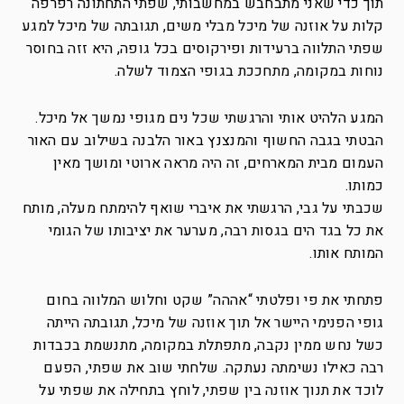
תוך כדי שאני מתבחבש במחשבותי, שפתי התחתונה רפרפה
קלות על אוזנה של מיכל מבלי משים, תגובתה של מיכל למגע
שפתי התלווה ברעידות ופירקוסים בכל גופה, היא זזה בחוסר
נוחות במקומה, מתחככת בגופי הצמוד לשלה.
המגע הלהיט אותי והרגשתי שכל נים מגופי נמשך אל מיכל.
הבטתי בגבה החשוף והמנצנץ באור הלבנה בשילוב עם האור
העמום מבית המארחים, זה היה מראה ארוטי ומושך מאין
כמותו.
שכבתי על גבי, הרגשתי את איברי שואף להימתח מעלה, מותח
את כל בגד הים בגסות רבה, מערער את יציבותו של הגומי
המותח אותו.
פתחתי את פי ופלטתי “אההה” שקט וחלוש המלווה בחום
גופי הפנימי היישר אל תוך אוזנה של מיכל, תגובתה הייתה
כשל נחש ממין נקבה, מתפתלת במקומה, מתנשמת בכבדות
רבה כאילו נשימתה נעתקה. שלחתי שוב את שפתי, הפעם
לוכד את תנוך אוזנה בין שפתי, לוחץ בתחילה את שפתי על