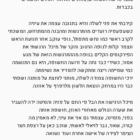
בכבדות.
קירבתי את פני לשלה והיא בתגובה עצמה את עיניה
כשעפעפיה רועדים מהתרגשות ומהבנה מהמתרחש, המשכתי
לקרב ראשי כמו נחש מתפתל, גופי עוקב אחר תנועת הראש
ונצמד קלות לגופה הרטוב והקר של מיכל. הרגשתי את
הפירקוסים הקלים בגופה מההתרגשות הזאת של מגע
אסור, כשידי כבר נחה על זרועה החשופה, היא גם התנשמה
כמי שסיימה ריצה ומתקשה להסדיר את נשימתה.
ירכי החשופה צמודה לשלה, מותני לוחצת על מותנה ושפתי
כבר היו במרחק הוצאת הלשון מלרפרף על אוזנה.
מיכל הרגישה את הבל פי החם על פניה והסיטה ידה להעביר
את שערה הגולש מאחורי האוזן, חושפת אותה
בפני, מזמינה, עצמתי גם אני את עיני, לא מאמין מה
קורה, שאני, גבר לויאלי לאשתי, שוכב כאן על רצפת חצר
הצימר לצידה של אישה אחרת ועוד נשואה.