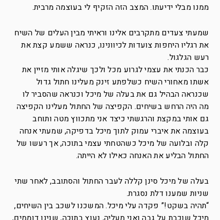
ממנו מבלי ידיעתו. המצב הזה הזקיף לי בעוצמה מרבית.
שמעתי צעדים מתקרבים אלינו וראיתי מבין העלים של השיח
את רגליו היחפות צועדות לכיוונינו, כנראה ששמע קצת את
רעש הגלגול.
כבר הכנתי את עצמי לגרוע מכל ולכך שיגלה אותי מזיין את
אשתו מאחורי השיח כשלפתע זינק מעלינו חתול גדול
שכנראה הבהיל גם את בעלה של מיכל וכנראה שהסביר לו
מה היה הרחש בשיחים. הקפיצה של החתול מעלינו הקפיצה
גם אותי במקצת והרגשתי כיצד אני מתכווץ מטה ותוחב
בעוצמה את איברי עמוק לתוך מיכל בדפיקה, שמעתי אנחה
קלה ובלועה של מיכל כשהטחתי עצמי בתוכה, אך רעשו של
החתול הבליע את האנחה כאילו לא הייתה.
בעלה של מיכל סינן קללה לעבר החתול והסתובב, לאחר שתי
שניות שמענו דלת נסגרת.
“תהיה בשקט!” פקדה עלי מיכל. המשכנו לשכב בין השיחים,
מיכל שוכבת על גבה ואני מעליה, נעוץ בתוכה, שנינו דוממים,