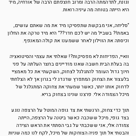
וגונח, לתדהמתה הרבה ומרוב חוצפתם הרבה של אורחיה, מיד
היא הייתה בטוחה מה עיניה רואות.
“סליחה, אני מבקשת שתפסיקו מיד את מה שאתם עושים,
באמת!? בשביל מה יש לכם חדר??” היא מיד טרקה את החלון
וכיסתה את הווילון לאחר ששמענו את קולה המאנפף.
וואיי, הפדיחות לא מפסיקות?! שאלתי את עצמי והסיטואציה
בה בעלת הבית חשבה שאנו מזדיינים בחצר העלתה על פני
חיוך גדול העומד להתגלגל לצחוק, השקעתי את כל מאמציי
בלעצור את הצחוק המתפרץ שדגדג לי בגרון אך לא הצלחתי
לדחוק אותו יותר, כאשר שמעתי את צחוקה המתגלגל של
מיכל הצמודה אלי. פרצנו שנינו בצחוק בריא.
תוך כדי צחוק, הרגשתי את צד גופה המוטל על הרצפה נוגע
בצד גופי, מיכל ששכבה כאשר ביטנה על הרצפה, הייתה
צמודה אלי, אני ששכבתי על גבי הסתתי את הראש הצידה
והבטתי אל תוך פניה הצוחקות של מיכל, לקח לנו כמה שניות