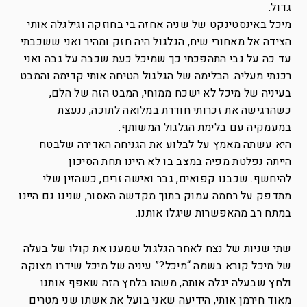
גדול.
מיכל באינסטינקט של שניה אחזה בי בחוזקה וגילגלה אותי
הצידה אל מאחורי שיח, הגלגול היה חזק ומהיר ואני ששכבתי
עד כה על גבי התהפכתי כך שמיכל כעת שכבה על גבה ואני
רכנתי מעליה. הבלימה של הגלגול הטיחה אותי קדימה והמבט
בעיניה של מיכל לא ישכח ממוחי, המבט הזה של הלם,
כשהרגישה את זכרותי חודרת במלואה לתוכה, ננעצת
במעמקיה עם בלימת הגלגול המשותף.
היא עשתה מאמץ על לבלוע את הגניחה האדירה שלבטח
הייתה נפלטת מפיה במצב בו לא היינו תחת הסיכון
להיחשף. שכבנו קפואים, גבר ואישה זרים, כשהזין שלי
מתדפק על רחמה עמוק בתוך מקדשה האסור, שנינו גם היינו
במתח רב מהאפשרות שיגלו אותנו.
שתי שניות של נצח לאחר הגלגול שמענו את קולו של בעלה
של מיכל קורא בשמה “מיכל?” עיניה של מיכל שידרו מצוקה
ולחץ שבעלה יגלה אותה, משהו בלחץ הזה שאפף אותנו
מאוד חירמן אותי, הידיעה שאני בועל את אשתו שני מטרים