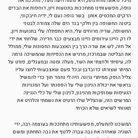
מיכל נראתה מחורמנת, היא נהמה וזעה מעלי, מחככת את
גופה, מפשעותינו מתחככות בתנועות זיון, דוחפות את הבדים
הדקים המכסים אותן. בשר גופה נעם לי, ידיה חיבקוני,
ביטנה החשופה בין חלקי בגד הים שלה צמודה לבטני
החשופה, שדיה מרוחים עלי, היא התפתלה עלי בתנועות זיון,
לו רק היינו עירומים היינו מבצעים כבר חדירה. שלחתי את ידי
אל חזה, לש את שדה הרך בין האצבעות החסונות שלי, ממולל
את הבליטה שבמרכזו, מרגיש את הנפיחות שהמשיכה גרמה
לה, עיסיתי ולחצתי את השד, מעלה ומטה ובמעגלים, פורט על
המיתר שצורתו כדובדבן ובכל פעם שאצבעותי לחצו עליו
צליל הופק ממיתרי גרונה. היה לי נחמד תוך כדי להמשיל
בראשי את יכולת הניגון שלי על הפסנתר ועל המנגינות
הנעימות שמופקות מהניגון, לניגון שלי על כלי הנגינה
המרשים הזה, שהצליל שלו הרטיט את נשמתי והלהיט את
תאוותי לשיאים שלא הכרתי.
המשכנו להתעלס, מפשעותינו מתחככות בעוצמה רבה, ידי
השניה שאחזה את גבה עברה ללטף את גבה התחתון ומשם