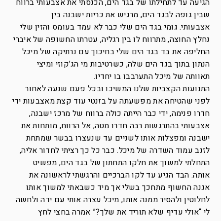
הגיעה עד לתחילתו של בגד הים, הכנסתי את אצבעותי ברווח
שבין גופה לבגד הים, מרגיש את כריות ישבנה בין
אצבעותי. גומי בגד הים שלי כבר לא עמד בעומס והזין שלי
נחלץ החוצה, מתרווח לו בין רגליה, עטרתו החשופה של איברי
החליפה את בד בגד הים שלי בחיכוך עם נרתיקה של מיכל
הנתון בתוך בגד הים שלה, כשרטיבות מי הג’קוזי ומיצי
תאוותה של מיכל התערבבו בו יחדיו.
התנועות הקצביות שלנו המשיכו ובכל פעם שנעה לאחור
לפני שהטיחה את מפשעתה על בזנטי עוד קצת מאצבעות ידי
חדרו פנימה, ידי כבר הייתה כולה ברווח של מרכז ישבנה,
אצבעותי בהתרגשות רבה חדרו מטה, אל הרווח, מותחות את
ישבנה ומפצלות אותו לשניים עד שנעצרו בבשר שמתחת
לזנב עמוד השדרה של מיכל. כבר כל כך רציתי לחדור אליה,
התחלתי למשוך את חלקו התחתון של בגד הים, מפשיט
אותה. הבד הגיע עד לקו הברכיים והרגשתי לראשונה את
אגנה החשוף מתחכך בשלי אך מיד כשבאתי למשוך אותו
לחלוטין ולהסיר ממנה אותו, מיכל עצרה אותי עם ידה ולחשה
לי “אולי עדיף שלא תוריד את שלך?” אמרה בחצי לחץ