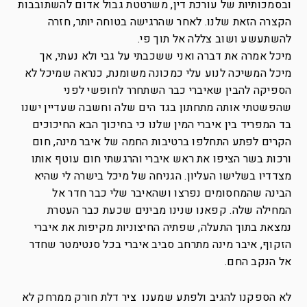
ובסמכותיות של עורכת דין, משרטטת גבול אדום להשתובבות
הקצרה הזאת שלנו. לאחר שהרגישה בטוחה יותר, חזרה
להשתעשע ושוב צללה אל תוך פי.
מיכל אמרה את דברה ואני ששכבתי על גבי ולא נעתי, אך
מיכל המשיכה לנוע עלי כמכונה משומנת, כנראה שמיכל לא
הספיקה להבין שאיברי כבר השתחרר לחופשי לפני
שהפשטתי אותה מתחתון בגד הים שלה וחשבה שעדיין ישנו
בד המפריד בין איברי המין שלנו כי בחיכוך הבא החיכוכים
הקרים לפתע התחלפו ברטיבות החמה של איבר מינה, חום
ורכות בשר הציפו את ראש איברי והרגשתי חום עוטף אותו
מצדדיו בשלישו העליון. הגניחה של מיכל בישרה לי שהיא
הבינה שהמחסומים נפרצו ושהאיבר שלי כבר חדר אל
המחילה שלה. קפאנו שנינו מבינים שכעת כבר העטרת
נמצאת בתוך התעלה, שפתיה החיצוניות מקיפות את איברי
הזקוף, איבר מינה מתרחב סביב איברי בכל סנטימטר שחדר
אל הנקב החם.
לא הספקנו להגיב ולפתע שמענו ציר דלת חורק ממרחק לא