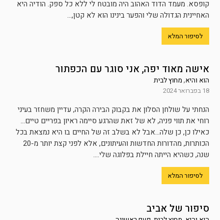
קופסא. מעמד הדוד האהוב היה מובטח לי ללא כל ספק. הודיה היא
האחיינית הגדולה שלי והפער בינינו הוא לא קטן,...
לסיפור המלא
אישה מאוד יפה, אני סוגר עם הכפתור
הוא והיא
,
מחוץ לבית
18 בפברואר 2024
הנחתי על שולחן הסלון את בקבוק הבירה הקרה, עדיין משחזר בעיני
רוחי את תווי פניה, לא של זאת שהרגע סיימה ראיון בפריים טיים…
כאילו כן, כן שלה…אבל לא בשלב זה של החיים בו היא נמצאת בכל
הכותרות, מהדורות החדשות והעיתונים, אלא לפני קצת יותר מ-20
שנה, כשהיא הייתה חיילת בפלוגה שלי....
לסיפור המלא
סיפור של אביב
הוא והיא
,
מחוץ לבית
,
פעם ראשונה