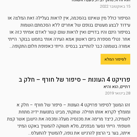
15 באוקטובר 2022
הסיפור כולל מין שאיננו בהסכמה, אין לראות בעלילה זאת המלצה או
עידוד לבצע מעשים בגופם של אחרים ללא הסכמתם.השמות
בסיפור הינם והיו בדויים ואין לראות שום קשר לאדם אמיתי כזה או
אחר. נטלי מספרת ביום ראשון אמא העירה אותי בחמש בבוקר. הייתי
אמורה בשמונה כבר להתייצב בבסיס. הייתי כאפופת חלום.התקופה...
לסיפור המלא
פרויקט 4 העונות – סיפור של חורף – חלק ב
דתיים
,
הוא והיא
28 בינואר 2019
זהו המשך לסיפור פרויקט 4 העונות – סיפור של חורף – חלק א
ומומלץ לקרוא אותו תחילה. שתקתי, מביט בתנועות ידיה מתחת
לשמיכה, כיצד מרימה את מכנסיה מעלה ומכסה את הישבן אשר קצת
חשפתי. הייתי נסער מבפנים, מלא תשוקה להמשיך באקט המיני
איתה, בער בי הרצון להרגיש את גופה, להמשיך להתעלס...