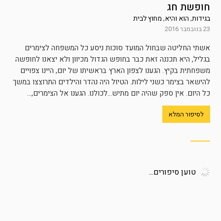
חופשת חג
בגידות
,
הוא והיא
,
מחוץ לבית
23 בנובמבר 2016
אשתי החליטה שבחול המועד סוכות ניסע כל המשפחה לצימרים
בגליל, היא תכננה זאת כבר בחופש הגדול מכיוון ולא יצאנו לחופשה
משפחתית בקיץ. הגענו לצפון הארץ בראשיתו של יום, היינו צפויים
להישאר בצימר כשני לילות. הטיול היה נהדר והילדים התרוצצו במשך
כל היום. אין ספק שהיה יום מתיש…לכולנו. הגענו אל הצימרים,...
לסיפור המלא
טוען סיפורים...