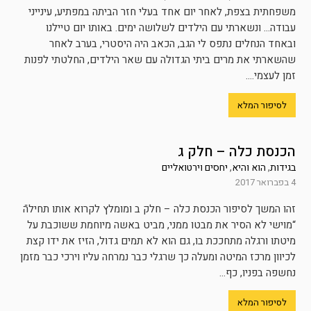
משפחתית בצפת, לאחר יום אחד בעלי חזר הביתה במפתיע, עינייני
עבודה… ונשארתי עם הילדים לשלושה ימים. באותו יום טיילנו
ובאחד הנחלים נתפס לי הגב, הכאב היה היסטרי, בערב לאחר
שהשארתי את מרים ביתי הגדולה עם שאר הילדים, החלטתי לפנות
זמן לעצמי....
לסיפור המלא
הכנסת כלה – חלק ג
בגידות
,
הוא והיא
,
יחסים וירטואליים
4 בפברואר 2017
זהו המשך לסיפור הכנסת כלה – חלק ב ומומלץ לקרוא אותו תחילהֿ
“מוישי לא הסיר את מבטו ממני, מביט באשה מיוחמת ששוכבת על
מיטתו ורגלה מתחככת בו, גם הוא לא תמים גדול, הזיז את ידו קצת
לכיוון מרכז המיטה ומעלה כך שרגלי כבר נמרחה עליו וירכי כבר מזמן
נחשפה בפניו, כף...
לסיפור המלא