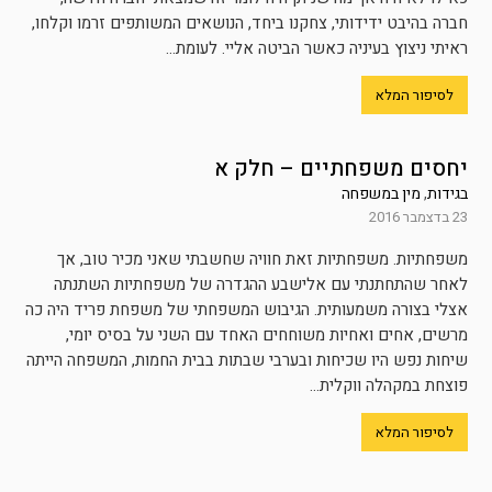
חברה בהיבט ידידותי, צחקנו ביחד, הנושאים המשותפים זרמו וקלחו,
ראיתי ניצוץ בעיניה כאשר הביטה אליי. לעומת...
לסיפור המלא
יחסים משפחתיים – חלק א
בגידות
,
מין במשפחה
23 בדצמבר 2016
משפחתיות. משפחתיות זאת חוויה שחשבתי שאני מכיר טוב, אך
לאחר שהתחתנתי עם אלישבע ההגדרה של משפחתיות השתנתה
אצלי בצורה משמעותית. הגיבוש המשפחתי של משפחת פריד היה כה
מרשים, אחים ואחיות משוחחים האחד עם השני על בסיס יומי,
שיחות נפש היו שכיחות ובערבי שבתות בבית החמות, המשפחה הייתה
פוצחת במקהלה ווקלית...
לסיפור המלא