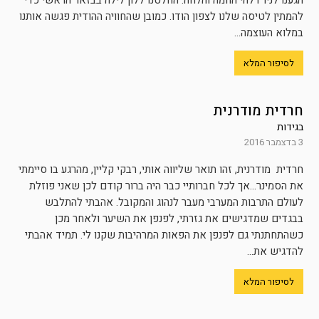
הגענו לניו דלהי החמה והלחה. החלטנו ללון לילה בבזאר הראשי כדי
להמתין לטיסה שלנו לצפון הודו. כמובן שהחוויה ההודית פגשה אותנו
במלוא העוצמה...
לסיפור המלא
חרדית מודרנית
בגידות
3 בדצמבר 2016
חרדית מודרנית, זהו תואר שליווה אותי, רבקי קליין, מהרגע בו סיימתי
את הסמינר…אך לכל חברותיי כבר היה ברור קודם לכן שאני פוזלת
לעולם התרבות המערבי מעבר לנהוג והמקובל. אהבתי להתלבש
בבגדים שמדגישים את גזרתי, לפנפן את השיער ולאחר מכן
כשהתחתנתי גם לפנפן את הפאות המרהיבות שקנו לי. תמיד אהבתי
להדגיש את...
לסיפור המלא