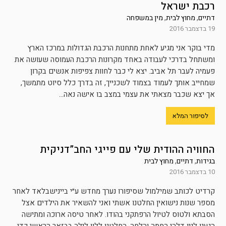
רכבת ישראל
דתיים
,
מחוץ לבית
,
מין במשפחה
19 בדצמבר 2016
מדי בוקר אני מגיע לאחת מתחנות הרכבת הגדולות במרכז הארץ
ומשתחל בדרכי לעבודה באחד מקרונות הרכבת העמוסה שעושה את
פעמיה לעבר תל אביב. יצא לי כבר לחוות צפיפות אנשים בקרון
שמחייב אותך לעמוד בצמוד לשכנייך, זה בדרך כלל סיוט מתמשך,
אך יצא שכבר מצאתי את עצמי במצב בו אישה נאה...
לסיפור המלא
החוויה ההודית שלי עם פייגי החב”דניקית
בגידות
,
דתיים
,
מחוץ לבית
10 בדצמבר 2016
קרדיט לכותב שמילמול שסיפורו נערך מחדש ע״י ביינישבלאד לאחר
מספר שנות נישואין החלטנו אשתי ואני להשאיר את הילדים אצל
הסבתא ולטוס לטיול הרפתקני בהודו. לאחר טיסה ארוכה ומתישה