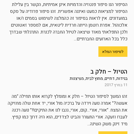
הסיפור הנו סיפור פנטזיה והדמויות אינן אמיתיות, הקשר בין עלילת
הסיפור למציאות כמעט ואיננה אפשרית. זהו סיפור פרודיה על סקס
במועדונים. אין לראות בסיפור זה כהמלצה לשימוש בסמים ו/או
אלכוהול. אפרת רוטמן הייתה חרדית ליטאית, אם למספר זאטוטים
ולכן התפלאתי מאוד שיצאה לטיול החברה לכנרת. התרגלתי שבדרך
כלל בכל הארועים החברתיים...
לסיפור המלא
הטיול – חלק ב
בגידות
,
דתיים
,
מחוץ לבית
,
מציצנות
11 במרץ 2017
זהו המשך לסיפור הטיול – חלק א ומומלץ לקרוא אותו תחילה “מה
אעשה?” אמרה נועה וירדה על ברכיה מול אורי, יד אחת שלה מחזיקה
את המצח. “אורי, אורי…קום, אורי, גנבו לנו את התיקים!!” נועה רכנה
לעברו וזעקה. אורי התעורר והביט לצדדים, הוא היה דרוך כמו קפיץ.
מיד זינק משק השינה...