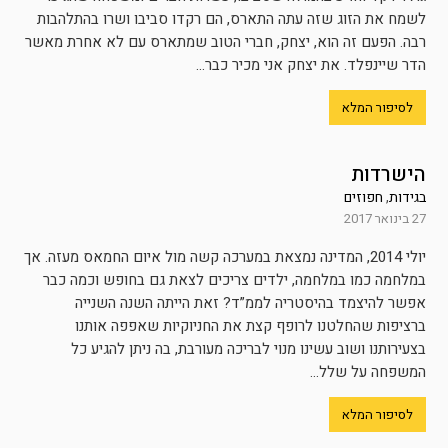
לשמח את הזוג שזה עתה התארס, הם רקדו סביבו ושרו בהתלהבות
רבה. הפעם זה הוא, יצחק, חברי הטוב שמתארס עם לא אחרת מאשר
הדר שיינפלד. את יצחק אני מכיר כבר...
לסיפור המלא
הישרדות
בגידות
,
חפוזים
27 בינואר 2017
יולי 2014, המדינה נמצאת במערכה קשה מול איום החמאס מעזה. אך
במלחמה כמו במלחמה, ילדים צריכים לצאת גם בחופש וכמה כבר
אפשר להיצמד בהיסטריה לממ”ד? זאת הייתה השנה השנייה
ברציפות שהחלטנו לרופף קצת את החניוקיות שאפפה אותנו
בצעירותנו ושוב עשינו מנוי לבריכה מעורבת, בה ניתן להגיע כל
המשפחה על שלל...
לסיפור המלא