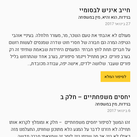
חייב איניש לבסומיי
בגידות
,
הוא והיא
,
מין במשפחה
27 בינואר 2017
מעולם לא אהבתי את טעם השכר, מר, מעורר חלחלה. בעיניי אוהבי
הטיפה המרה הם חבורה של חסרי חוט שדרה שמנסים לעשות רושם
על חברים תחת לחץ חברתי. הפעמים היחידות שבאמת שתיתי זה רק
בערב פורים. כאן מתחיל וייגמר סיפורינו, בערב אחד שהתרחש בליל
פורים שעבר. שלושה ילדים, אישה יפה, עבודה מכובדת,...
לסיפור המלא
יחסים משפחתיים – חלק ב
בגידות
,
מין במשפחה
6 בינואר 2017
זהו המשך לסיפור יחסים משפחתיים – חלק א ומומלץ לקרוא אותו
תחילה לא חזרנו לדבר על המגע הלא מתוכנן שחווינו, התעלמנו מזה
כאילו לא היה אך מה שניתן היה לומר זה שמצאתי חברה חדשה,