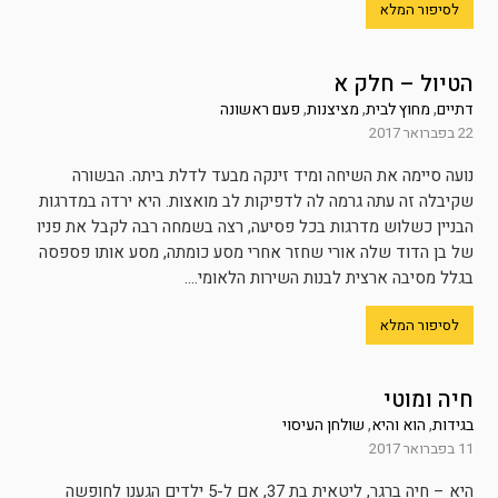
לסיפור המלא
הטיול – חלק א
דתיים
,
מחוץ לבית
,
מציצנות
,
פעם ראשונה
22 בפברואר 2017
נועה סיימה את השיחה ומיד זינקה מבעד לדלת ביתה. הבשורה
שקיבלה זה עתה גרמה לה לדפיקות לב מואצות. היא ירדה במדרגות
הבניין כשלוש מדרגות בכל פסיעה, רצה בשמחה רבה לקבל את פניו
של בן הדוד שלה אורי שחזר אחרי מסע כומתה, מסע אותו פספסה
בגלל מסיבה ארצית לבנות השירות הלאומי....
לסיפור המלא
חיה ומוטי
בגידות
,
הוא והיא
,
שולחן העיסוי
11 בפברואר 2017
היא – חיה ברגר, ליטאית בת 37, אם ל-5 ילדים הגענו לחופשה