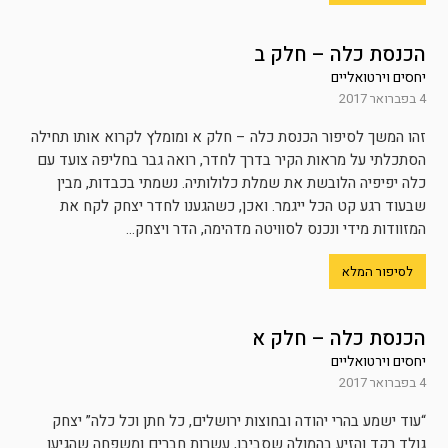
הכנסת כלה – חלק ב
יחסים וירטואליים
4 בפברואר 2017
זהו המשך לסיפור הכנסת כלה – חלק א ומומלץ לקרוא אותו תחילה
הסתכלתי על מראות הקיר בדרך לחדר, רואה גבר בחליפה צועד עם
כלה יפיפיה הלובשת את שמלת כלולותיה. נשמתי בכבדות, מבין
שבעוד רגע קט הכל ייגמר. ואכן, כשהגענו לחדר יצחק לקח את
המזוודות מידי ונכנס לסוויטה מדהימה, הדר ויצחק...
לסיפור המלא
הכנסת כלה – חלק א
יחסים וירטואליים
4 בפברואר 2017
“עוד ישמע בהרי יהודה ובחוצות ירושלים, כל חתן וכל כלה” יצחק
גולד רקד והזיע בהמולה שסביבו, עשרות חברים ומשפחה שהגיעו