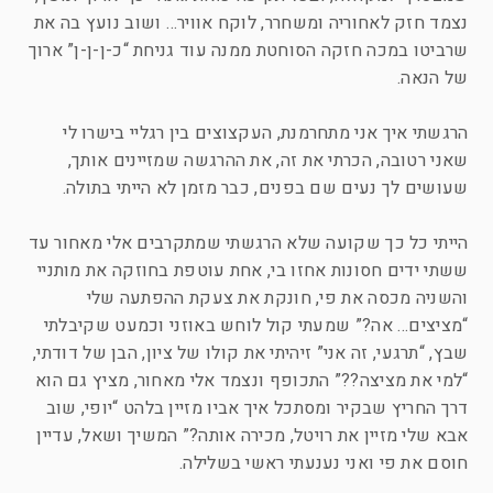
נצמד חזק לאחוריה ומשחרר, לוקח אוויר… ושוב נועץ בה את
שרביטו במכה חזקה הסוחטת ממנה עוד גניחת “כ-ן-ן-ן” ארוך
של הנאה.
הרגשתי איך אני מתחרמנת, העקצוצים בין רגליי בישרו לי
שאני רטובה, הכרתי את זה, את ההרגשה שמזיינים אותך,
שעושים לך נעים שם בפנים, כבר מזמן לא הייתי בתולה.
הייתי כל כך שקועה שלא הרגשתי שמתקרבים אלי מאחור עד
ששתי ידים חסונות אחזו בי, אחת עוטפת בחוזקה את מותניי
והשניה מכסה את פי, חונקת את צעקת ההפתעה שלי
“מציצים… אה?” שמעתי קול לוחש באוזני וכמעט שקיבלתי
שבץ, “תרגעי, זה אני” זיהיתי את קולו של ציון, הבן של דודתי,
“למי את מציצה??” התכופף ונצמד אלי מאחור, מציץ גם הוא
דרך החריץ שבקיר ומסתכל איך אביו מזיין בלהט “יופי, שוב
אבא שלי מזיין את רויטל, מכירה אותה?” המשיך ושאל, עדיין
חוסם את פי ואני נענעתי ראשי בשלילה.