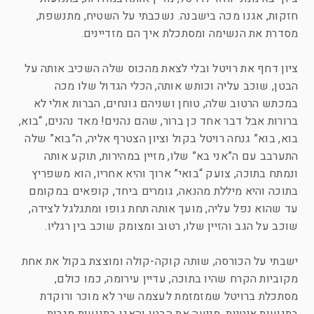
חזקות, אגנו מכה בישבנה. נשכבתי על השטיח, מתנשפת,
מסדרת את הנשימה ומסתכלת איך הם מזדיינים.
ציון דחף את רויטל ובלי לצאת מהכוס שלה השכיב אותה על
הבטן, שוכב עליה וכותש אותה, הכלי הגדול שלו מכה
במכתש הרטוב שלה, טוחן ושניהם גונחים, הברות אולי לא
ברורות אבל דבר אחד כן ברור, שהם נהנים! מאד נהנים, “בוא,
בוא, בוא” גנחה רויטל בקול וציון הצטרף אליה, ה”בוא” שלה
התערבב עם ה”אני בא” שלו, מזיין במהירות, תוקע אותה
ונמתח בתוכה, צועק “בואי” ארוך והיא אחריו, הוא משפריץ
בתוכה והיא מיללת מהנאה, גומרים ביחד, קופאים במקומם
עד שהוא נפל עליה, מועך אותה תחת גופו ומתגלגל לצידה,
שוכב על הגב והזיין שלו, רטוב ומצומק שוכב בין רגליו.
ישבתי על הכורסה, שותה קוקה-קולה ומוצצת בקול את אחת
מקוביות הקרח שהיו בתוכה, עדיין עירומה, כמו כולם,
מסתכלת ברויטל שמזמזמת לעצמה שיר לא מוכר ורוקדת