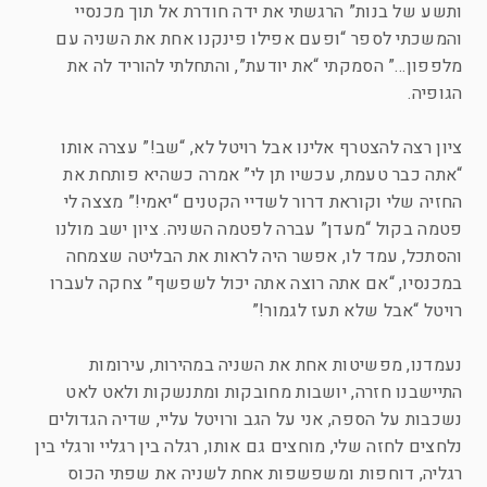
ותשע של בנות” הרגשתי את ידה חודרת אל תוך מכנסיי
והמשכתי לספר “ופעם אפילו פינקנו אחת את השניה עם
מלפפון…” הסמקתי “את יודעת”, והתחלתי להוריד לה את
הגופיה.
ציון רצה להצטרף אלינו אבל רויטל לא, “שב!” עצרה אותו
“אתה כבר טעמת, עכשיו תן לי” אמרה כשהיא פותחת את
החזיה שלי וקוראת דרור לשדיי הקטנים “יאמי!” מצצה לי
פטמה בקול “מעדן” עברה לפטמה השניה. ציון ישב מולנו
והסתכל, עמד לו, אפשר היה לראות את הבליטה שצמחה
במכנסיו, “אם אתה רוצה אתה יכול לשפשף” צחקה לעברו
רויטל “אבל שלא תעז לגמור!”
נעמדנו, מפשיטות אחת את השניה במהירות, עירומות
התיישבנו חזרה, יושבות מחובקות ומתנשקות ולאט לאט
נשכבות על הספה, אני על הגב ורויטל עליי, שדיה הגדולים
נלחצים לחזה שלי, מוחצים גם אותו, רגלה בין רגליי ורגלי בין
רגליה, דוחפות ומשפשפות אחת לשניה את שפתי הכוס