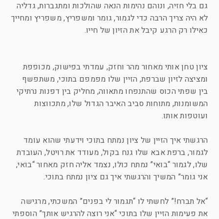
גם בלי חזיה, ונוהם נהימות הנאה שהולכות ומתגברות, גדליה
לא היה צריך הרבה כדי לגמור, גומר ומשפריץ, משפריץ ומחייך
כאילו רק הרגע קיבל את הזיון של חייו.
ציון טחן אותי מאחור מהר וחזק, עמדתי בפישוק, מכופפת
ומציצה לזיון שברפת, הזיין שלו מפמפם בתוכי, משתפשף
בין שפתי הכוס שהתנפחו מתאווה, מחליק בין דפנות נרתיקי
המשומנות, מתוחות סביב האיבר הגדול שלו, מתכווצות
ועוטפות אותו.
הרגשתי איך הזיין של ציון נמתח בתוכי וידעתי שהוא עומד
לגמור, ברפת אבא שלו גנח בקול, מעודד את רויטל, העובדת
שלו, לגמור “בואי” נמתח כולו, נצמד אליה חזק מאחור “בואי,
אני גומר” המשיך והרגשתי איך גם ציון נמתח בתוכי.
“אל תברח!” לחשתי לו “תגמור לי בפנים” המשכתי, מרגישה
את פעימות הזיין שלו בתוכי “אני רוצה להרגיש אותך” הוספתי