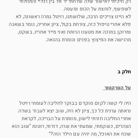
רק חיכיתי לאישור שלה שלחתי יד אל בין רגליי והתחלתי
לשפשף, לוחצת על הכוס ומעסה.
לא היינו צריכים הרבה, שלושתנו, רויטל גמרה ראשונה, לא
פלא אחרי טיפול כזה, צורחת בקול, ציון אחריה, גומר בשאגה
ומרוקן בתוכה את מטענו הרותח ואני מייד אחריו, בשקט,
מרגישה את הפיצוץ בפנים וגומרת בהנאה.
חלק ב
על הטרקטור
היה לי קשה לקום מוקדם בבוקר לחליבה לעומתי רויטל
נראתה ערנית כל כך, ציון לא היה, שוב יצא לעבוד בשדה.
אחרי החליבה חזרתי לישון, מוותרת על הבריכה, לקראת
הצהרים, כשקמתי, שמעתי את שרה, דודתי, רוטנת “שוב הוא
שכח את האוכל, מה יהיה עם הילד הזה?”