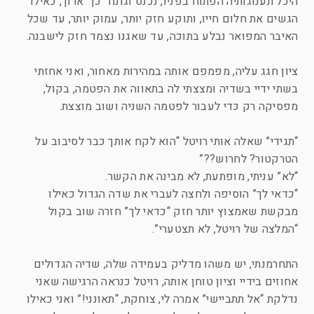
היכל תענוגותיה הפתוח בפניו, נכנס וגונח “כן” ארוך, כאילו
הגשים את חלום חייו, ותוקע חזק יותר, עמוק יותר, עד שכל
האיבר המפואר נבלע בתוכה, עד שאגנו נצמד חזק לישבנה.
ציון חגג עליה, מפמפם אותה במהירות מאחור, ואני אחזתי
בשתי ידיי בשדיה ומצצתי לה בתאווה את הפטמה, בקול,
מפסיקה רק כדי לעבור לפטמה השניה ושוב מוצצת.
“תגידי” שאלה אותי רויטל “הוא לקח אותך כבר לסיבוב על
הטרקטור? לחרוש??”
“לא” עניתי, מופתעת, לא מבינה את הקשר.
“כדאי לך” הוסיפה ולחצה לעברי את שדה הגדול כאילו
מבקשת שאמצוץ יותר חזק “כדאי לך” חזרה שוב בקול
“המלצה של רויטל, לא תצטערי”.
התחרמנתי, יש משהו מדליק בעמידה שלה, שדיה הגדולים
אחוזים בידיי וציון טוחן אותה, רויטל כנראה הרגישה שאני
נדלקת “אל תתביישי” אמרה לי, צוחקת, “תאונני!” ואני כאילו