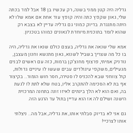
גדליה היה קטן ממני בשנה, רק עכשיו בן 18 אבל למד בכתה
שלי, גאון שקפץ כתה והיה קופץ עוד אחת אם אמא שלו לא
היתה מתנגדת. בדיוק כמוני גם גדליה עדיין לא בצבא רק
שהוא לומד בתוכנית מיוחדת לגאונים כמוהו בטכניון.
אמא שלי שנאה את גדליה, בעצם כולם שנאו את גדליה, היה
בו כל מה שצריך בשביל לשנוא, גאון מתנשא וחנון מעצבן,
נודניק אמיתי, פרצוף מחוצ’קן ברמות, כזה עם ראשים לבנים
מגעילים, משקפי עיגולדים עבים שעשו לו עיניים גדולות,
קול צווחני שבא להכניס לו סטירה, חסר חוש הומור… בקיצור
אף בת לא הסכימה להתקרב אליו, בטח שלא לתת לו לגעת
בה, ואם הוא לא הלך בינתים לאיזו זונה בתחנה המרכזית
הישנה ושילם לה אז הוא עדיין בתול עד הרגע הזה.
גם אני לא בדיוק סבלתי אותו, את גדליה, אבל מה… ניצלתי
אותו לצרכיי!