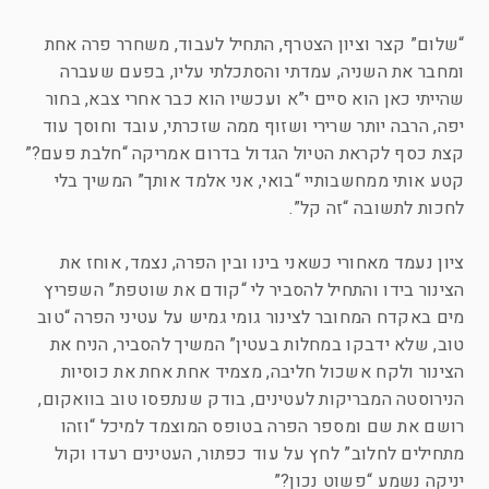
“שלום” קצר וציון הצטרף, התחיל לעבוד, משחרר פרה אחת
ומחבר את השניה, עמדתי והסתכלתי עליו, בפעם שעברה
שהייתי כאן הוא סיים י”א ועכשיו הוא כבר אחרי צבא, בחור
יפה, הרבה יותר שרירי ושזוף ממה שזכרתי, עובד וחוסך עוד
קצת כסף לקראת הטיול הגדול בדרום אמריקה “חלבת פעם?”
קטע אותי ממחשבותיי “בואי, אני אלמד אותך” המשיך בלי
לחכות לתשובה “זה קל”.
ציון נעמד מאחורי כשאני בינו ובין הפרה, נצמד, אוחז את
הצינור בידו והתחיל להסביר לי “קודם את שוטפת” השפריץ
מים באקדח המחובר לצינור גומי גמיש על עטיני הפרה “טוב
טוב, שלא ידבקו במחלות בעטין” המשיך להסביר, הניח את
הצינור ולקח אשכול חליבה, מצמיד אחת אחת את כוסיות
הנירוסטה המבריקות לעטינים, בודק שנתפסו טוב בוואקום,
רושם את שם ומספר הפרה בטופס המוצמד למיכל “וזהו
מתחילים לחלוב” לחץ על עוד כפתור, העטינים רעדו וקול
יניקה נשמע “פשוט נכון?”