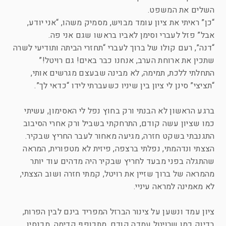
השלים את המשפט.
“כן” ראיתי את ציון עומד מבויש, מסמיק משהו, “אני יודע,
אבל” פזל לעברי וסימן לאביו בראשו שגם אני פה.
“דנה”, רעם קולו של ברוך לעברי “תחזרי הביתה ותודיעי לשרה
שתכין את ארוחת הערב, אנחנו כבר באים! גם רויטל!”
התחלתי ללכת, תמימה, לא מבינה שבעצם מגרשים אותי,
“תציצי” סינן לי ציון בין שיניו כשעברתי לידו “כדאי לך”.
ברגע הראשון לא הבנתי ורק בחוץ נפל לי האסימון, עשיתי
כמו שציון עשה קודם, התרחקתי בשביל ורק אחרי הסיבוב
התגנבתי בשקט חזרה, מגיעה מאחור לעבר החריץ שבקיר.
הצצתי ונדהמתי, נפלתי ברצפה, פיזית לא מטפורית, המראה
שהתגלה בפני מבעד לחריץ שבקיר היה מדהים עוד יותר
מהמראה של ברוך שזיין את רויטל, קמתי חזרה ושוב הצצתי,
לא מאמינה למראה עיניי.
ציון עמד ונשען על צינור הברזל המפריד בינם לבין הפרות,
בדיוק כמו שרויטל עמדה קודם, מתכופף קדימה, מכנסיו