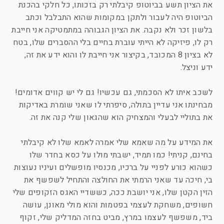
את הציון תשע בביוטופ קיבלתי רק בזכותו, כל חלקי בהכנת
הביוטופ היה לעבור ולתקן במקומות שהוא התבלבל וכתב
בלשון זכר ולא נקבה. את הציון הגבוהה במתמטיקה אני חייבת
רק לו, פיזיקה לא הייתי עוברת בחיים בלי ההסברים שלו, בטח
לא בציון 8 המכובד, בקיצור אני חייבת לו והוא ידע את זה,
ידע וניצל.
לשכב איתו לא הסכמתי, גם עכשיו! גם לי יש קווים אדומים!
מבחינתו אני עדיין בתולה, סיפרתי לו שאני שומרת באדיקות
את בתוליי לבעלי והמצחיק הוא שהגאון שלי קנה את זה.
את המידע על מה שאמא שלי אמרה לאמא שלו לא קיבלתי
בחינם, קניתי! כמו תמיד, ישבתי מולו על כסא בחדר שלו
כשהוא כורע לפניי על ברכיו, מכנסיו מופשלים ועיניו נעוצות
בי, חיכה עד שאני הרמתי את החולצה והתחיל לשפשף את
הזין הקטן שלו, אני יושבת ככה, כששדיי האגס הזקופים שלי
חשופים, משחקת לעצמי בפטמות והוא מולי מאונן, עושה
ביד, משפשף לעצמו במרץ, מביט בחזה המדליק שלי, זקוף