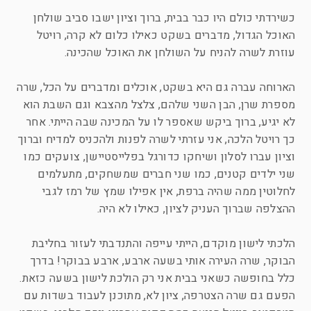
כשירדתי כולם היו כבר בבית, ברוך וציון ישבו סביב שולחן
האוכל הגדול, מדברים בשקט כאילו כלום לא קרה, רויטל
עוזרת לשרה להניח על השולחן את האוכל שהכינה.
הארוחה עברה גם היא בשקט, אוכלים ומדברים על הכל, שרה
מספרת שרן, הבן השני שלהם, צלצל מהצבא וגם השבת הוא
לא יגיע, ברוך ביקש שאספר לו על המכינה שבה הייתי. אחר
כך רויטל הלכה, אני עזרתי לשרה לפנות ולהכניס למדיח וברוך
וציון עברו לסלון ושיחקו כדורגל בפלייסטיישן, צועקים כמו
שני ילדים קטנים, כמו שני חברים שמשחקים, מתעלמים
לחלוטין ממה שהיה ברפת, אין אפילו שמץ של רמז לגבי
ההצלפה שברוך העניק לציון, כאילו לא היה.
הלכתי לישון מוקדם, הייתי עייפה והתנדבתי לעזור בחליבת
הבוקר, שרה העירה אותי בשעה ארבע, ארבע בבוקר! בדרך
כלל בחופשה כשאני בבית אני רק הולכת לישון בשעה כזאת.
הפעם גם שרה הצטרפה, ציון לא, מתוכנן לעבוד בשדות עם