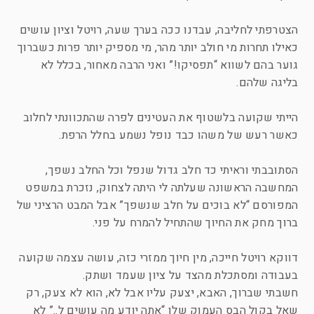
הצטרפתי לחליבה, עבדנו ככה בערך שעה, רויטל וציון עושים
כאילו תחרות מי חולב יותר מהר, מי מספיק יותר פרות כשברוך
גוער בהם לשווא “תפסיקו!” ואני הרבה מאחור, בכלל לא
בליגה שלהם.
הייתי שקועה בלשטוף את העטינים לפרה שהתכוונתי לחלוב
כאשר רעש של משהו כבד נופל נשמע בחלל הרפת.
הסתובבתי וראיתי כד חלב גדול שנפל וכל החלב נשפך,
המחשבה הראשונה שעלתה לי היתה לצחוק, נזכרת במשפט
המפורסם “לא בוכים על חלב שנשפך” אבל המבט הרציני של
ברוך מחק את החיוך שהתחיל להמרח על פני.
דווקא רויטל חייכה, מין חיוך ממזרי כזה, עושה עצמה שקועה
בעבודה ומסתכלת מהצד על ציון שעמד ושתק.
חשבתי שברוך, האבא, יצעק עליו אבל לא, הוא לא צעק, רק
שאל בקול הבס העמוק שלו “אתה יודע מה עושים ל..” לא