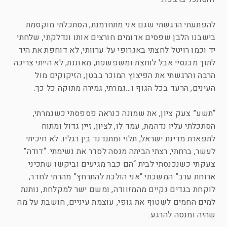
להפתעתי הרגשתי שגם אני מתחרמנת, הסתכלתי מוקסמת
בישבנו הלבן שפסים אדומים חורצים אותו ונדלקתי, שלחתי
יד וכמו רויטל לחצתי באגרופי על ערוותי, לא דוחפת את היד
לתוך מכנסיי אבל לוחצת ומשפשפת, מאוננת, לא הייתי צריכה
הרבה והרגשתי את הפיצוץ המוכר בבטן, הזיקוקים מול
העינים, הרעד בכל הגוף ו…גמרתי, גמירה מתוקה כל כך.
“תשע” צעק ציון, את שמונה כנראה פספסתי כשגמרתי,
הסתכלתי עליו נדהמת, עמד לו, לציון, זיין גדול ומתוח
לתפארת מדינת ישראל, תלוי ומתנדנד בין רגליו. לא חיכיתי
לעשר, ברחתי, רצתי הביתה מנסה לסדר את נשימתי. “דודה”
צעקתי כשנכנסתי לבית “הם כבר מגיעים וביקשו שתכיני
ארוחת ערב” המשכתי “אני הולכת להתרחץ” מהרתי לחדר,
לוקחת בגדים נקיים מהמזוודה, ומשם ישר למקלחת, נותנת
למים החמים לשטוף את גופי, עוצמת עיניים, חושבת על מה
שהיה ומנסה להרגע.