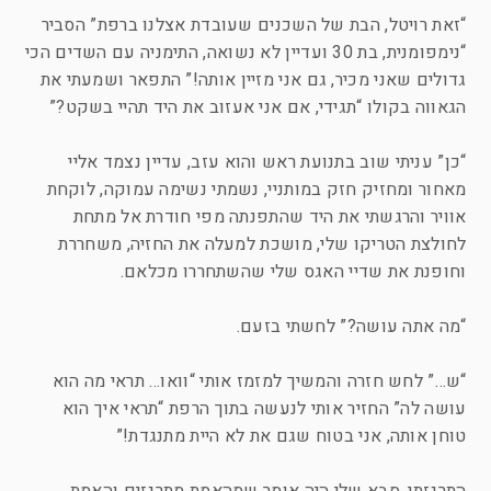
“זאת רויטל, הבת של השכנים שעובדת אצלנו ברפת” הסביר
“נימפומנית, בת 30 ועדיין לא נשואה, התימניה עם השדים הכי
גדולים שאני מכיר, גם אני מזיין אותה!” התפאר ושמעתי את
הגאווה בקולו “תגידי, אם אני אעזוב את היד תהיי בשקט?”
“כן” עניתי שוב בתנועת ראש והוא עזב, עדיין נצמד אליי
מאחור ומחזיק חזק במותניי, נשמתי נשימה עמוקה, לוקחת
אוויר והרגשתי את היד שהתפנתה מפי חודרת אל מתחת
לחולצת הטריקו שלי, מושכת למעלה את החזיה, משחררת
וחופנת את שדיי האגס שלי שהשתחררו מכלאם.
“מה אתה עושה?” לחשתי בזעם.
“ש…” לחש חזרה והמשיך למזמז אותי “וואו… תראי מה הוא
עושה לה” החזיר אותי לנעשה בתוך הרפת “תראי איך הוא
טוחן אותה, אני בטוח שגם את לא היית מתנגדת!”