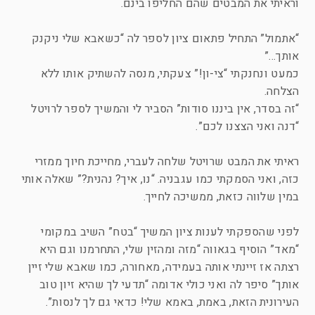
וראיתי את המבטים שהם החליפו בינם.
“אתמול” התחיל פתאום ציון לספר לה “כשאבא שלי ניקנק
אותך…”
כמעט ונחנקתי “צי-ון!” צעקתי, מנסה להשתיק אותו ללא
הצלחה.
“זה בסדר, אין ביננו סודות” הסביר לי והמשיך לספר לרויטל
“דנה ואני הצצנו לכם”.
ראיתי את המבט שרויטל שלחה לעברי, מחייכת חיוך ממזרי
כזה, ואני הסמקתי כמו עגבניה. “נו, איך? נהנית?” שאלה אותי
במין שלווה כזאת, ממשיכה לחייך.
לפני שהספקתי לענות ציון המשיך “בטח” השיב במקומי
“מאד” הוסיף בגאווה “מזה ומהזין שלי, התחרמנו וגם היא
רצתה אז זיינתי אותה בעמידה, מאחורה, כמו שאבא שלי זיין
אותך” סיפר לה ואני כולי אדומה “תדעי לך שהיא זיון טוב
העירונית הזאת, באמת, באמא שלי! כדאי גם לך לנסות”.