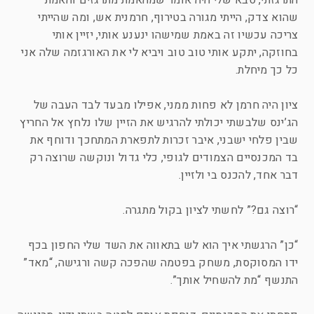
התרגזתי, סבא שלי היה אומר שמהאמת מתרגזים והאמת
שהוא צדק, הייתי מגורה בטירוף, חרמנית אש, ומה שהייתי
צריכה עכשיו זה באמת שמישהו ינענע אותי, יזיין אותי
בחוזקה, יתקע אותי טוב טוב ויביא לי את האורגזמה שלה אני
כל כך מיחלת.
ציון היה חרמן לא פחות ממני, אפילו מבעד לבד העבה של
הג’ינס שלבשתי יכולתי להרגיש את הזיין שלו נלחץ אל החריץ
שבין פלחי ישבני, איבר זכרות לתפארת המתחכך ודוחף את
בד המכנסיים הצמודים לגופי, כלי גדול ונוקשה שרוצה רק
דבר אחד, להכנס בי ולזיין.
“רוצה גם?” לחשתי לציון בקול מתגרה.
“כן” הרגשתי איך הוא לש בתאווה את השד שלי החפון בכף
ידו המסוקסת, משחק בפטמה שהפכה קשה ורגישה, “מאד”
התנשף “מת להשחיל אותך”.