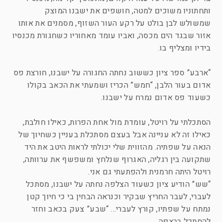
ותחתוניו משוכים למטה, חושפים את ישבנו המוצק
שמשולש לבן בולט על רקע העור השזוף, מסמנים את אותו
אזור שבגד הים מכסה, ואביו עומד מאחוריו כשחגורת מכנסיו
בידיו ומצליף בו.
“ארבע” ספר ציון כששוב נחתה החגורה על ישבנו, חורצת פס
אדום בעור הלבן, “חמש” הכריז ושמעתי את הכאב בקולו
כשעוד פס אדום נמרח על ישבנו.
הסתכלתי על רויטל, עומדת מול אחת הפרות, כאילו חולבת,
כאילו זה לא עניינה אבל בעצם מסתכלת בעניין כשחיוך של
הנאה על שפתיה. מהזווית שלי יכולתי לראות היטב את היד
שתקועה בין רגליה, האגרוף שנלחץ ומשפשף את ערוותה,
רויטל היתה חרמנית ולהפתעתי גם אני.
“שש” הודיע ציון כשעוד הצלפה נחתה על ישבנו, מסתכל
לעברי, לעבר החריץ שבקיר וכנראה הבחין בי כי חיוך קטן
נמתח על שפתיו, קורץ לעברי… “שבע” צעק בכאב וחזר
להסתכל ברצפה.