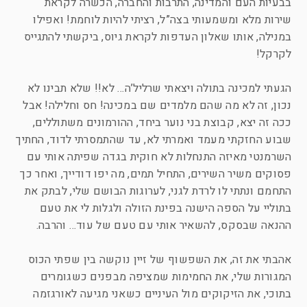
בבעיות העם והמדינה, התרבות והחברה, הכשרה לקראת
שירות מלא ומשמעותי בצה”ל, רציתי להיות לוחמת! ואפילו
במנילה, אותו שאלון העדפות לקראת גיוס, ביקשתי להתגייס
לקרקל!
הגעתי למכינה בתולה ויצאתי שרליל’ה… לא!! שלא תבינו לא
נכון, זה לא מה שהם מלמדים שם במכינה! חס וחלילה! אבל
ככה זה יצא, קבוצת בני נוער ביחד, ההורמונים משתוללים,
שבוע החזקתי מעמד ואמרתי לא, עד שהתמסרתי לדוד, החתיך
השרמנטי מאיזה התנחלות לא חוקית בגדה שפיתה אותי עם
פסוקים משיר השירים, התחיל תמים, מה יפו דודייך, ואחר כך
התחמם ונתתי לו לרדת לגני, לערוגות הבושם שלי, לבתק את
בתוליי על הספה הישנה בפינת הזולה ולגלות לי את טעם
ההנאה שבסקס, להשאיר אותי עם טעם של עוד… והרבה.
אהבתי את זה, את השפשוף של זיין נוקשה בין שפתי הכוס
המגורות שלי, את החמימות שמציפה מבפנים כשגומרים
בתוכי, את הזיקוקים מול העיניים כשאני מגיעה לאורגזמה