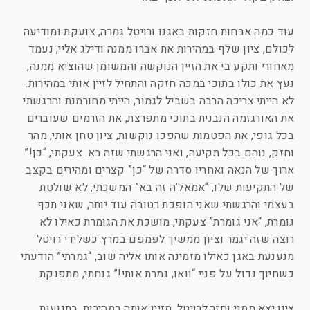
עוד כמה אבחות חזקות באגנו ורויטל גמרה, צועקת ומודיעה
לכולם, ציון שלף במהירות את אברו ממנה ודילג אליי, נעמד
מאחורי ותקע בי את הזיין הנוקשה והמשומן שהוציא ממנה,
נעץ את כולו בתוכי במכה חזקה והתחיל לזיין אותי במהירות.
לא הייתי צריכה הרבה בשביל לגמור, הייתי מחורמנת והרגשתי
את האורגזמה הנבנית בתוכי מתפרצת, את הזרמים שעוברים
בכל גופי, את הפטמות שהפכו נוקשות, ציון טחן אותי, מהר
וחזק, נוהם בכל תקיעה, ואני הרגשתי שזה בא. צעקתי, “כן!”
ארוך של הנאה ואחריו סדרה של “כן” קצרים ומהירים בקצב
של התקיעות שלו, “אמאל’ה זה בא” המשכתי, לא שולטת
בעצמי והרגשתי שאני הופכת רטובה עוד יותר, שאני תכף
גומרת, “אני גומרת” צעקתי, מושכת את הגומרת כאילו לא
רוצה שזה יגמר וציון ממשיך לפמפם במרץ כשלידי רויטל
מנענעת באגן כאילו מזמינה אותו אליה שוב, “גמרתי” הודעתי
כשחיוך גדול על פניי “וואו, גמרת אותי!” גנחתי, מתפנקת.
ציון יצא ממני וחזר לרויטל, מזיין אותה במהירות, בתנועות