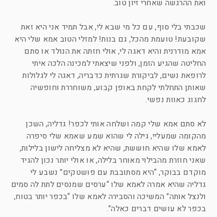
ואת ההרגשה שאחרי זיון טוב.
שכבתי בלי סוף, עם כל מי שבא לי, אבל תמיד אני היא זאת
שקובעת! טועמת מהכל, גם בנות! למזלי הטוב אמא שלי היא
אמא מודרנית והיא דאגה לי, אולי חזתה את הנולד או סתם
החליטה שהגיע הזמן, ולפני שיצאתי למכינה הלכה איתי
לרופאת נשים, לביקורת שגרתית כדבריה, דאגה לי לגלולות
שאותן התחלתי לקחת באופן קבוע, משוחררת וחופשיה
לחגוג כאוות נפשי.
לא סתם אמא שלי קמה ושלחה אותי לכפר! גדליה, השכן
מהקומה שמעליי, גילה לי שהוא שמע שאמא שלי סיפרה
לאמא שלו שהיא חוששת, שהיא לא מצליחה לישון בלילות,
שאני חוזרת מהבילוי מאוחר בלילה, או אולי יותר נכון להגיד
מוקדם בבוקר, “היא מסתובבת עם פושטקים” נשבע לי
גדליה שהיא אמרה לאמא שלו “ערסים שמנסים לתת לה סמים
ולנצל אותה” המשיכה והסבירה לאמא שלו “בכפר יותר בטוח,
בכפר לא עושים דברים כאלה”.