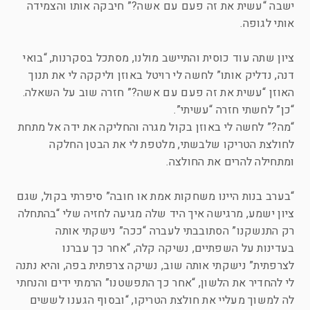
ישבה “עשית את זה פעם עם אשה?” חיבקה אותו והצמידה
אותי לגופה.
ציון שתה עוד כוסית והתיישב מולנו, מסתכל בסקרנות, “בואי
דנה, נדליק אותו” לחשה לי רויטל באוזן וליקקה לי את תנוך
האוזן “עשית את זה פעם עם אשה?” חזרה שוב על השאלה.
“כן” לחשתי חזרה “עשיתי”.
“מה?” לחשה לי באוזן בקול מגרה והחליקה את ידה אל מתחת
לחולצת הטריקו שלבשתי, מלטפת לי את הבטן החלקה
ומתחילה להרים את החולצה.
“בערב בנות היינו משחקות אמת או חובה” סיפרתי בקול, שגם
ציון ישמע, מרגישה איך היד שלה מגיעה לחזיה שלי “בהתחלה
רק התנשקנו” הסתובבתי לעברה “ככה” נישקתי אותה
בעדינות על השפתיים, נשיקה קלה, “אחר כך עברנו
לצרפתית” נישקתי אותה שוב, נשיקה צרפתית בפה, והיא נתנה
לי להחדיר את הלשון, “אחר כך התפשטנו” הרמתי ידים והנחתי
לה למשוך מעליי את חולצת הטריקו, “ובסוף הגענו לששים