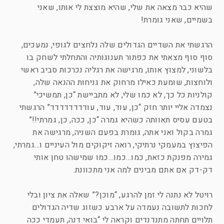
שהיא כבר מצאה את שלי, שהיא מוצצת לי אותו, שאני
בשמיים, שאני גומרת!
הרגשתי את השדיים הגדולים שלה נלחצים לגופי, נמעכים,
סוף סוף מצאתי את כפתור תענוגותיה והתחלתי לשחק בו
בלשוני, למצוץ אותו, מרגישה את רגליה נכרכות סביב ראשי
ולוחצות, שומעת כאילו מרחוק את גניחות ההנאה שלה,
קולניות כל כך, לא כמו שלי, לא מתביישת “כן, תמשיכי”
נצמדה אליי יותר חזק “כן, עוד, עוד, עודדדדדדדד” הרגשתי
בטעם עסיס תאוותה כשהיא גמרה “כן, ככה, כן, גמרתי!!”
גמרה בקול ואני אתה, גומרת בפעם השניה, מרגישה את
הפיצוץ במעמקי נרתיקי, רואה זיקוקים מול העיניים ו…גמרתי,
גמירה מפנקת כזאת, כמו…כמו…כמו שמישהו טחן אותי
דק-דק אם אתם מבינים למה אני מתכוונת.
רויטל לא נתנה לי זמן להרגע, “מוכן?” שאלה את ציון ובלי
לחכות לתשובה נעמדה על ארבע כשזוג שדיה הגדולים
תלויים תחתה מתנדנדים וקראה לי “בואי דנה, תעמדי ככה