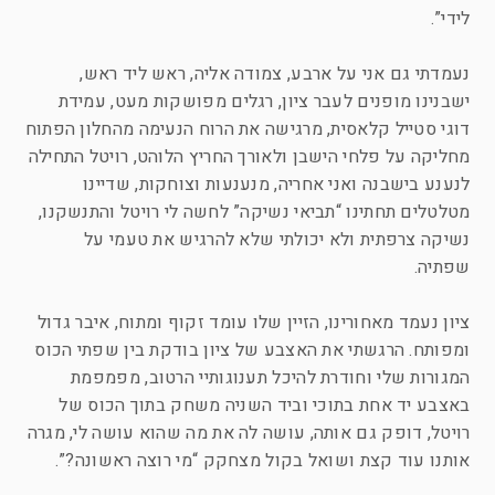
לידי”.
נעמדתי גם אני על ארבע, צמודה אליה, ראש ליד ראש,
ישבנינו מופנים לעבר ציון, רגלים מפושקות מעט, עמידת
דוגי סטייל קלאסית, מרגישה את הרוח הנעימה מהחלון הפתוח
מחליקה על פלחי הישבן ולאורך החריץ הלוהט, רויטל התחילה
לנענע בישבנה ואני אחריה, מנענעות וצוחקות, שדיינו
מטלטלים תחתינו “תביאי נשיקה” לחשה לי רויטל והתנשקנו,
נשיקה צרפתית ולא יכולתי שלא להרגיש את טעמי על
שפתיה.
ציון נעמד מאחורינו, הזיין שלו עומד זקוף ומתוח, איבר גדול
ומפותח. הרגשתי את האצבע של ציון בודקת בין שפתי הכוס
המגורות שלי וחודרת להיכל תענוגותיי הרטוב, מפמפמת
באצבע יד אחת בתוכי וביד השניה משחק בתוך הכוס של
רויטל, דופק גם אותה, עושה לה את מה שהוא עושה לי, מגרה
אותנו עוד קצת ושואל בקול מצחקק “מי רוצה ראשונה?”.