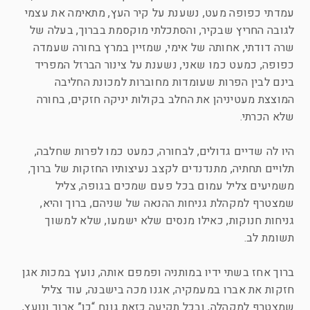
עמדתי כפופה מעט, נשענת על קיר העץ, מתאימה את עצמי
לגובה החריץ שבקיר, והסתכלתי מוקסמת בברוך, בעלה של
שרה דודתי, אחותה של אימי, שמזיין במרץ בחורה שעמדה
כפופה, כמעט כמו שאני, נשענת על צינור הברזל המפריד
בינם לבין הפרות שעומדות מחוברות למכונת החליבה
המוצצת מעטיניהן את החלב בקולות יניקה חזקים, בחורה
שלא הכרתי.
היו לה שדיים גדולים, לבחורה, כמעט כמו לפרות שחלבה,
תלויים תחתיה, מתנדנדים לקצב נעיצותיו החזקות של ברוך,
משמיעים צליל עמום בכל פעם שמכים בגופה, צליל
שמצטרף למקהלת גניחות ההנאה של שניהם, ברוך והיא,
גניחות חנוקות, כאילו מנסים שלא ישמעו, שלא למשוך
תשומת לב.
ברוך אחז בשתי ידיו במותניה ופמפם אותה, נועץ במכות אגן
חזקות את אברו במעמקיה, אגנו מכה בישבנה, עוד צליל
שמצטרף למקהלה, ובכל תקיעה כזאת גונח “כן” ארוך ונועץ,