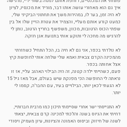
פתחתי את המכנסיים, דוחפת אותם למטה בשתי ידיי, מרגישה
איך גם הוא מאחורי עושה אותו דבר, מוריד את מכנסיו, לציון
לא היה זמן, בער לו, במהירות משך את תחתוני הביקיני שלי,
כמעט קורע אותם מעליי, והצמיד את עטרת הזיין שלו אל בין
שפתי הכוס הרטובות, מכוון, משפשף בחריץ הרטוב, נותן לי
להרגיש מה מחכה לי ותוקע אותי בתנועת אגן חזקה.
לא נולדתי בכפר, אני גם לא חיה בו, הכל התחיל כשחזרתי
מהמכינה הקדם צבאית ואמא שלי שלחה אותי לחופשת קיץ
אצל אחותה בכפר.
פעם, כשהייתי ילדה קטנה, זה היה הבילוי האהוב עליי, אז זו
נראתה לי החופשה הכי מפנקת שיש בעולם, אבל מאז גיל 15
לא הגעתי לכאן יותר, הבילויים בעיר, עם החבר’ה, קסמו לי
יותר.
לא התגייסתי ישר אחרי שסיימתי תיכון כמו מרבית חברותיי,
דחיתי את הגיוס בשנה והלכתי למכינה קדם צבאית, יצאתי
לשנה של חיזוק וביסוס האמונה והציונות, עיון מעמיק ויסודי