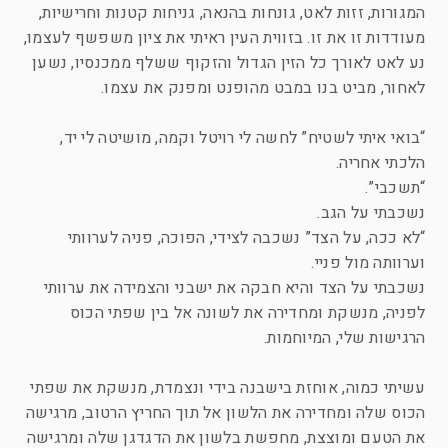
המגורות, זזות לאט, גונחות בהנאה, גניחות קטנות וחרישיות,
מעודדות זו את זו. בזווית העין ראיתי את ציון משפשף לעצמו,
נע לאט לאורך כל הזין הגדול והזקוף ששלף ממכנסיו, נשען
לאחור, מביט בנו במבט מהופנט ומפנק את עצמו.
“בואי איתי לשטיח” לחשה לי רויטל וקמה, מושיטה לי יד,
הלכתי אחריה.
“תשכבי”.
נשכבתי על הגב.
“לא ככה, על הצד” נשכבה לצידי, הפוכה, פניה לערוותי
וערוותה מול פניי.
נשכבתי על הצד והיא חבקה את ישבני והצמידה את ערוותי
לפניה, מנשקת ומחדירה את לשונה אל בין שפתי הכוס
הרגישות שלי, המיוחמות.
עשיתי כמוה, אוחזת בישבנה בידי ונצמדת, מנשקת את שפתי
הכוס שלה ומחדירה את הלשון אל תוך החריץ הרטוב, מרגישה
את הטעם ומוצצת, מחפשת בלשון את הדגדגן שלה ומרגישה