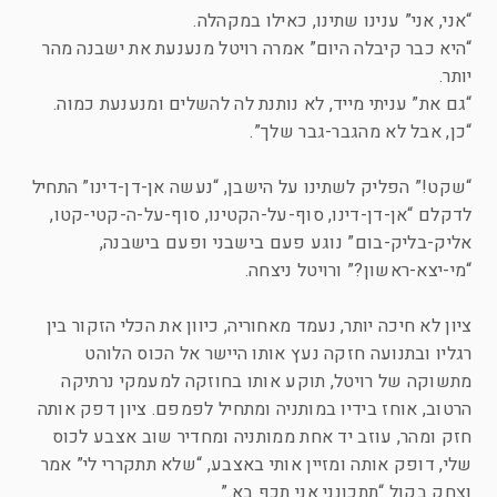
“אני, אני” ענינו שתינו, כאילו במקהלה.
“היא כבר קיבלה היום” אמרה רויטל מנענעת את ישבנה מהר
יותר.
“גם את” עניתי מייד, לא נותנת לה להשלים ומנענעת כמוה.
“כן, אבל לא מהגבר-גבר שלך”.
“שקט!” הפליק לשתינו על הישבן, “נעשה אן-דן-דינו” התחיל
לדקלם “אן-דן-דינו, סוף-על-הקטינו, סוף-על-ה-קטי-קטו,
אליק-בליק-בום” נוגע פעם בישבני ופעם בישבנה,
“מי-יצא-ראשון?” ורויטל ניצחה.
ציון לא חיכה יותר, נעמד מאחוריה, כיוון את הכלי הזקור בין
רגליו ובתנועה חזקה נעץ אותו היישר אל הכוס הלוהט
מתשוקה של רויטל, תוקע אותו בחוזקה למעמקי נרתיקה
הרטוב, אוחז בידיו במותניה ומתחיל לפמפם. ציון דפק אותה
חזק ומהר, עוזב יד אחת ממותניה ומחדיר שוב אצבע לכוס
שלי, דופק אותה ומזיין אותי באצבע, “שלא תתקררי לי” אמר
וצחק בקול “תתכונני אני תכף בא.”