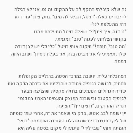
זה שלא קיבלתי התקף לב על המקום זה נס, אני לא רגילה
לדיבורים כאלה “רויטל, תביאי לה מים” צחק ציון “עוד רגע
היא מתעלפת לנו”.
“נו דנה, איך ציון??” שאלה רויטל מתעלמת ממנו.
בקושי הצלחתי לענות “טוב” גמגמתי.
“מה טוב? תותח!” תיקנה אותי רויטל “כלי כלי יש לבן דודה
שלך, תאמיני לי אני מבינה בזה, אני בעלת ניסיון” ושוב היתה
דממה.
הסתכלתי עליה, יושבת במרכז הספה, ברגליים מקופלות
תחתיה, לבושה בגופיה צמודה שהבליטו את גזרתה הדקה ואת
שדיה הגדולים הנתמכים בחזיה סקסית שהציצה מבעד
לגופיה הקטנה ובישבנה המוצק והעסיסי הארוז במכנסי
הטייץ ההדוקים, “רוצים יין?” הציעה.
יין ישמח לבב אנוש, צדק מי שאמר את זה, אחרי שתי כוסיות
של ליקר תוצרת בית שמזגה לנו האווירה התחממה “בואי”
הזמינה אותי “שבי לידי” פינתה לי מקום בספה עליה היא