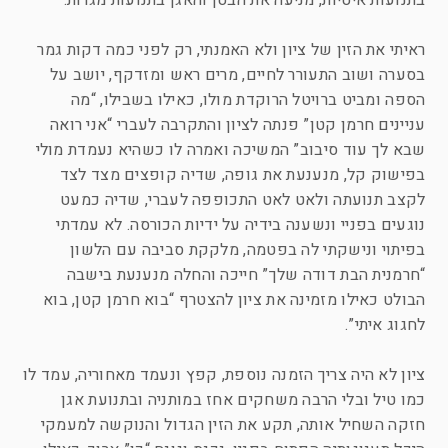
בתנועות איטיות, מניעה את הבטן והאגן בתנועות מגרות.
ראיתי את הזין של ציון ולא האמנתי, רק לפני כמה דקות גמר
בסערה ושוב התעורר לחיים, מרים ראש ומזדקף, יושב על
הספה ומביט ברויטל הרוקדת מולו, כאילו בשבילו, “מה
עניינים חרמן קטן” פנתה לציון והתקרבה לעברי “אני רואה
שבא לך עוד סיבוב” המשיכה ואמרה לו כשהיא נעמדת מולי
בפישוק קל, מנענעת את גופה, שדיה קופצים מצד לצד
לקצב תנועתה ולאט לאט התכופפה לעברי, שדיה כמעט
נוגעים בפניי ונשענה בידיה על ידיות הכורסה. לא עמדתי
בפיתוי ונישקתי לה בפטמה, מלקקת סביבה עם הלשון
“חרמנית הבת דודה שלך” חייכה והחלה מנענעת בישבה
הבולט כאילו מזמינה את ציון להצטרף “בוא חרמן קטן, בוא
לחגוג איתי”.
ציון לא היה צריך הזמנה נוספת, קפץ ונעמד מאחוריה, עמד לו
כמו טיל ובלי הרבה משחקים אחז במותניה ובתנועת אגן
חזקה השחיל אותה, תקע את הזין הגדול והנוקשה למעמקי