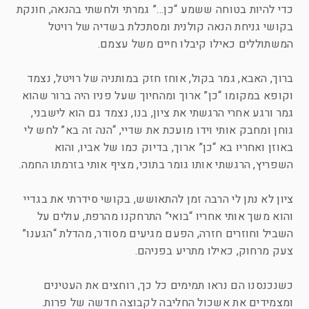
כדי להיות בטוחה ששמע “כן…” גמרתי ולחשתי בהנאה, חונקת
בקושי גניחת הנאה קולנית ומסתכלת בשדיה של רויטל
המשתוללים כאילו קיבלו חיים משל עצמם.
ברוך, האבא, גמר בקול, אוחז חזק במותניה של רויטל, נצמד
וקופא במקומו “כן” ארוך ומהחיוך שעל פניו היה ברור שהוא
גמר ורגע אחרי הרגשתי את ציון, בנו, נצמד גם הוא לישבני,
גוחן ומחבק אותי וידו מועכת את שדיי, “הנה זה בא” לחש לי
באוזן ואחריו בא “כן” ארוך, בדיוק כמו של אביו, והוא
השפריץ, הרגשתי אותו גומר בתוכי, מציף אותי בזרמתו החמה.
ציון לא נתן לי הרבה זמן להתאושש, בקושי סידרתי את בגדיי
והוא משך אותי אחריו “בואי” התרחקנו מהרפת, עולים על
השביל וחוזרים חזרה, הפעם מגיעים מסודר, מהדלת “הגענו”
צעק מרחוק, כאילו מתריע בפניהם.
כשנכנסנו הם נראו תמימים כל כך, רוחצים את העטינים
ומצמידים את אשכול החליבה לקבוצה חדשה של פרות.