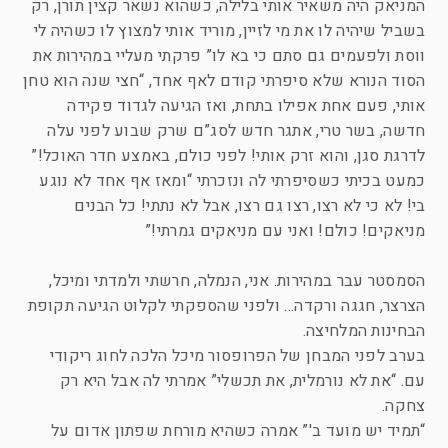
המניאק היה משאיר אותי בלילה, כשהוא נשאר קצין תורן, רק
בשביל שיהיה לו את מי לזיין, מוריד אותי למצוץ לו כשהיה לי
ווסת ולפעמים גם סתם כי בא לו” פרקתי מעליי במהירות את
הסוד הנורא שלא סיפרתי קודם לאף אחד, “חצי שנה הוא טחן
אותי, פעם אחת אפילו בתחת, ואז הגיעה לגדוד פקידה
חדשה, בשר טרי, אתגר חדש לסג”ם שרק שבוע לפני עלה
לדרגת סגן, והוא זרק אותי! לפני כולם, באמצע חדר האוכל!”
כמעט בכיתי כשסיפרתי לה ונזכרתי “ומאז אף אחד לא נוגע
בי! לא כי לא רצו, רצו גם רצו, אבל לא נתתי! כל הבנים
מניאקים! כולם! ואני עם מניאקים גמרתי!”
הסמסטר עבר במהירות. אני, הנמלה, חרשתי ולמדתי ומיכל,
הצרצר, חגגה ורקדה… ולפני שהספקתי לקלוט הגיעה תקופת
הבחינות המלחיצה.
בערב לפני המבחן של הפרופסור מיכל הלכה לחוג ריקודי
עם. “את לא נורמלית, את תכשלי” אמרתי לה אבל היא רק
צחקה.
“תמיד יש מועד ב'” אמרה כשהיא מורחת שפתון אדום על