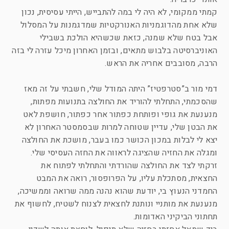
קמתי ממקומי, לא היה לי במה להתבייש, הייתי עסיסית, נכון
שלא אחת מהדוגמניות האנורקטיות שמדגמנות על המסלול
אבל בטח שלא שמנה, כזאת שכשהיא הולכת בשבילי
האוניברסיטה בלבוש מתאים, ובזמן האחרון מיכל עזרה לי בזה
הרבה, מסובבים אחריה את הראש.
דמי מור ב”סטרפטיז” היתה המודל שלי, חשבתי על זה מאז
שהסכמתי, התחלתי להוריד את החולצה בתנועות מפתות,
מנענעת את גופי ופותחת כפתור אחר כפתור, חושפת לאט
את הבטן שלי, עדיין שטוחה למרות שבסמסטר האחרון לא
יצא לי לבלות במכון הכושר כמו בעבר, מושכת את החולצה
ומגלה את החזיה שהציגה לראווה את החזה העסיסי שלי.
זרקתי לצד את החולצה שהורדתי והתחלתי לפתוח את
החצאית, מסתכלת עליו, על הפרופסור, רואה את המבט
החמדני הנעוץ בי, יודעת שהוא נהנה ממה שרואה וממשיכה,
מנענעת את מותניי ונותנת לחצאית לצנוח לשטיח, לחשוף את
תחתוני הביקיני האדומות.