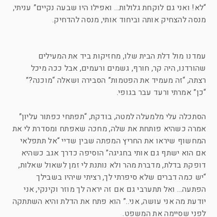
“לא! ואני גם לוקחת גלולות… ואפילו היו שבעה נקיים” עניתי,
מנסה להצחיק אותה וביחוד אותי, מנסה להדחיק.
עמדנו מול דלת הבית שלו, מחזיקות ביד את המעילים
שהורדנו, היה קר, חורף, גשמים ורעמים, אבל ככה מיכל
רצתה, “זה מעמיד את הפטמות” הסבירה ושאלה “מוכנה?”
“כן” אמרתי ורעד עבר בגופי.
הסתכלה עלי מלמעלה למטה, בודקת, “תפתחי כפתור עליון”
אמרה כשהיא פותחת את שלה, מחכה שאפתח ומסדרת לי את
המחשוף שיראו את החריץ המפתה שבין שדיי “אל תתפלאי
אם הוא ישתף גם אותי בחגיגה” הוסיפה כדרך אגב כשהיא
דופקת בדלת, מדברת מהר ולא נותנת לי זמן לשאול שאלות,
“יש כמה דברים שלא סיפרתי לך, רציתי שיהיו בשבילך
הפתעה… ואל תתערבי גם אם זה יראה לך מוזר וקינקי, אני
יודעת מה אני עושה, אני..” הוא פתח את הדלת והיא השתתקה
לפני שסיימה את המשפט.