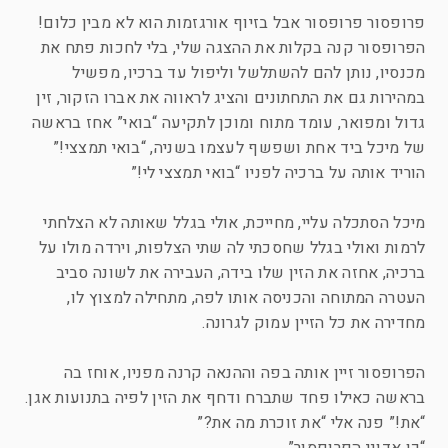
פרופסור פרופסור אבל בזיוף אורגזמות הוא לא מבין כלום!
הפרופסור קנה בקלות את ההצגה שלי, בלי לחכות פתח את
מכנסיו, נותן להם להשתלשל וליפול עד ברכיו, מפשיל
במהירות גם את התחתונים והציג לראווה את אברו הזקור, זין
גדול ומפואר, עומד מתוח ומוכן לתקיעה “בואי” אחז בראשה
של מיכל ביד אחת ושפשף לעצמו בשניה, “בואי תמצצי!”
הוריד אותה על ברכיה לפניו “בואי תמצצי לי!”
מיכל הסתכלה עליי, מחייכת, אולי בגלל שאותה לא הצלחתי
לרמות ואולי בגלל שחסכתי לה שתי הצלפות, וירדה מולו על
ברכיה, אחזה את הזין שלו בידה, העבירה את לשונה סביב
העטרה המתוחה והכניסה אותו לפה, מתחילה למצוץ לו,
מחדירה את כל הזיין עמוק לגרונה.
הפרופסור זיין אותה בפה וההנאה קרנה מפניו, אוחז בה
בראשה כאילו פחד שתברח ודחף את הזין לפיה בתנועות אגן.
“את!” פנה אלי “את זוכרת מה את?”