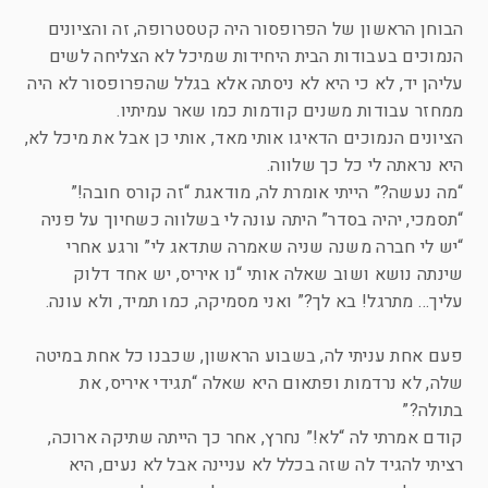
הבוחן הראשון של הפרופסור היה קטסטרופה, זה והציונים
הנמוכים בעבודות הבית היחידות שמיכל לא הצליחה לשים
עליהן יד, לא כי היא לא ניסתה אלא בגלל שהפרופסור לא היה
ממחזר עבודות משנים קודמות כמו שאר עמיתיו.
הציונים הנמוכים הדאיגו אותי מאד, אותי כן אבל את מיכל לא,
היא נראתה לי כל כך שלווה.
“מה נעשה?” הייתי אומרת לה, מודאגת “זה קורס חובה!”
“תסמכי, יהיה בסדר” היתה עונה לי בשלווה כשחיוך על פניה
“יש לי חברה משנה שניה שאמרה שתדאג לי” ורגע אחרי
שינתה נושא ושוב שאלה אותי “נו איריס, יש אחד דלוק
עליך… מתרגל! בא לך?” ואני מסמיקה, כמו תמיד, ולא עונה.
פעם אחת עניתי לה, בשבוע הראשון, שכבנו כל אחת במיטה
שלה, לא נרדמות ופתאום היא שאלה “תגידי איריס, את
בתולה?”
קודם אמרתי לה “לא!” נחרץ, אחר כך הייתה שתיקה ארוכה,
רציתי להגיד לה שזה בכלל לא עניינה אבל לא נעים, היא