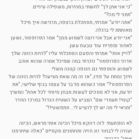
“כי אני אתן לך” לחשתי במהירות, משפילה עיניים.
“תתני לי מה?”
“אתה יודע” אמרתי, מסתכלת ברצפה, מרגישה איך מיכל
מאותתת לי ברגלה.
“אני יודע אבל אני רוצה לשמוע ממך” אמר הפרופסור, נשען
לאחור ומפריח עוד טבעת עשן.
“לזיין אותי” אמרתי והפעם הסתכלתי עליו “להיות הזונה שלך
אדוני הפרופסור” נזכרתי במה שמיכל אמרה שהוא אוהב
לשמוע והוספתי גם חנופה קטנה משלי.
חיוך נמתח על פניו, “אז זה מה שאת מציעה? להיות הזונה של
הפרופסור?” אמר כשהוא מדבר על עצמו בגוף שלישי, “את
יודעת, אני לא מסכים לעשות מבחן מיוחד לכל אחת” המשיך
“קומי! תעמדי שם” הצביע על השטיח הגדול במרכז החדר
“ותראי לי מה יש לך להציע לי… תתפשטי!!”
לא הופתעתי. לזה דווקא מיכל הכינה אותי מראש, הכינה
ועזרה לי לבחור זוג חזיה ותחתונים סקסיים “כאלה שיחרמנו
אותו” כדבריה.