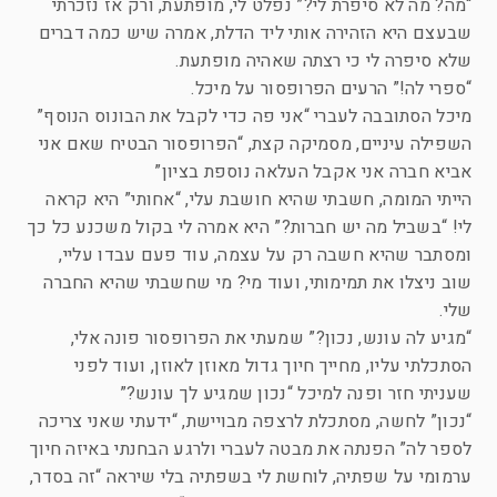
“מה? מה לא סיפרת לי?” נפלט לי, מופתעת, ורק אז נזכרתי
שבעצם היא הזהירה אותי ליד הדלת, אמרה שיש כמה דברים
שלא סיפרה לי כי רצתה שאהיה מופתעת.
“ספרי לה!” הרעים הפרופסור על מיכל.
מיכל הסתובבה לעברי “אני פה כדי לקבל את הבונוס הנוסף”
השפילה עיניים, מסמיקה קצת, “הפרופסור הבטיח שאם אני
אביא חברה אני אקבל העלאה נוספת בציון”
הייתי המומה, חשבתי שהיא חושבת עלי, “אחותי” היא קראה
לי! “בשביל מה יש חברות?” היא אמרה לי בקול משכנע כל כך
ומסתבר שהיא חשבה רק על עצמה, עוד פעם עבדו עליי,
שוב ניצלו את תמימותי, ועוד מי? מי שחשבתי שהיא החברה
שלי.
“מגיע לה עונש, נכון?” שמעתי את הפרופסור פונה אלי,
הסתכלתי עליו, מחייך חיוך גדול מאוזן לאוזן, ועוד לפני
שעניתי חזר ופנה למיכל “נכון שמגיע לך עונש?”
“נכון” לחשה, מסתכלת לרצפה מבויישת, “ידעתי שאני צריכה
לספר לה” הפנתה את מבטה לעברי ולרגע הבחנתי באיזה חיוך
ערמומי על שפתיה, לוחשת לי בשפתיה בלי שיראה “זה בסדר,