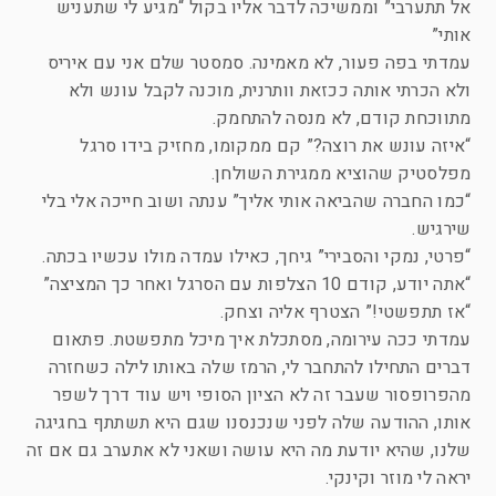
אל תתערבי” וממשיכה לדבר אליו בקול “מגיע לי שתעניש
אותי”
עמדתי בפה פעור, לא מאמינה. סמסטר שלם אני עם איריס
ולא הכרתי אותה ככזאת וותרנית, מוכנה לקבל עונש ולא
מתווכחת קודם, לא מנסה להתחמק.
“איזה עונש את רוצה?” קם ממקומו, מחזיק בידו סרגל
מפלסטיק שהוציא ממגירת השולחן.
“כמו החברה שהביאה אותי אליך” ענתה ושוב חייכה אלי בלי
שירגיש.
“פרטי, נמקי והסבירי” גיחך, כאילו עמדה מולו עכשיו בכתה.
“אתה יודע, קודם 10 הצלפות עם הסרגל ואחר כך המציצה”
“אז תתפשטי!” הצטרף אליה וצחק.
עמדתי ככה עירומה, מסתכלת איך מיכל מתפשטת. פתאום
דברים התחילו להתחבר לי, הרמז שלה באותו לילה כשחזרה
מהפרופסור שעבר זה לא הציון הסופי ויש עוד דרך לשפר
אותו, ההודעה שלה לפני שנכנסנו שגם היא תשתתף בחגיגה
שלנו, שהיא יודעת מה היא עושה ושאני לא אתערב גם אם זה
יראה לי מוזר וקינקי.