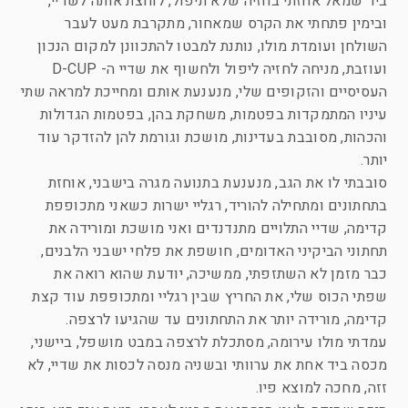
ביד שמאל אחזתי בחזיה שלא תיפול, לוחצת אותה לשדיי,
ובימין פתחתי את הקרס שמאחור, מתקרבת מעט לעבר
השולחן ועומדת מולו, נותנת למבטו להתכוונן למקום הנכון
ועוזבת, מניחה לחזיה ליפול ולחשוף את שדיי ה- D-CUP
העסיסיים והזקופים שלי, מנענעת אותם ומחייכת למראה שתי
עיניו המתמקדות בפטמות, משחקת בהן, בפטמות הגדולות
והכהות, מסובבת בעדינות, מושכת וגורמת להן להזדקר עוד
יותר.
סובבתי לו את הגב, מנענעת בתנועה מגרה בישבני, אוחזת
בתחתונים ומתחילה להוריד, רגליי ישרות כשאני מתכופפת
קדימה, שדיי התלויים מתנדנדים ואני מושכת ומורידה את
תחתוני הביקיני האדומים, חושפת את פלחי ישבני הלבנים,
כבר מזמן לא השתזפתי, ממשיכה, יודעת שהוא רואה את
שפתי הכוס שלי, את החריץ שבין רגליי ומתכופפת עוד קצת
קדימה, מורידה יותר את התחתונים עד שהגיעו לרצפה.
עמדתי מולו עירומה, מסתכלת לרצפה במבט מושפל, ביישני,
מכסה ביד אחת את ערוותי ובשניה מנסה לכסות את שדיי, לא
זזה, מחכה למוצא פיו.