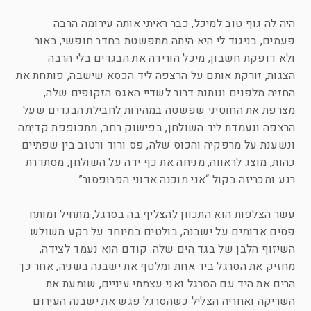
היה לה גוף טוב למיכל, כבר ראיתי אותה עירומה הרבה
פעמים, בניגוד לי היא היתה מתפשטת בחדר חופשי, באור
ולא דופקת חשבון, מיכל הורידה את הבגדים בלי הרבה
הצגות, זורקת אותם על הרצפה ליד הכסא שישבה, פותחת את
החזיה מלפנים ונותנת דרור לשדיי האגס הזקופים שלה,
מצרפת את החוטיני שפשטה במהירות לחבילת הבגדים שעל
הרצפה ונעמדת ליד השולחן, בפישוק רחב, מתכופפת קדימה
ונשענת על מרפקיה והכוס שלה, פס ורוד ורטוב בין שפתיים
כהות, מוצג לראווה, מניחה את כף ידה על השולחן, מסתדרת
רגע ומכריזה בקול “אני מוכנה אדוני הפרופסור”
עשר הצלפות הוא התכוון להצליף בה בסרגל, מתחיל ומותח
פסים אדומים על ישבנה, בולטים במיוחד על רקע משולש
השיזוף הלבן של בגד הים שלה. קודם הוא נעמד לצידה,
מחזיק את הסרגל ביד אחת ומלטף את ישבנה בשניה, אחר כך
הרים את היד עם הסרגל ואני עצמתי עיניים, שומעת את
השריקה ואחריה הצליל כשהסרגל פגש את ישבנה העירום