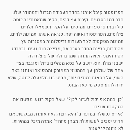
הפרופסור קיבל אותנו בחדר העבודה הגדול והמהודר שלו,
חדר כמו בסרטים, קירות עץ כהים, הקיר שמאחוריו מכוסה
כולו במדפי ספרים עמוסים, על הקיר משמאלו תלויים
צילומים, הפרופסור ואשה יפה, כנראה אשתו, תמונות ילדים,
תמונות מטקסים לצד תעודות ודיפלומות במסגרות עץ
מהודרות, בפינת החדר בערה אח, מפיצה חום נעים, ובמרכז
הקיר הימני תלויה תמונת שמן גדולה של פיצ’חדזה.
ישבנו מולו, הוא יושב על כסא מנהלים גדול ומוגבה בצד
אחד של שולחן עץ המהגוני הממורק והמפואר ואנחנו בצד
השני, על כסאות נמוכים יותר, מביט בנו מלמעלה למטה, שלא
יהיה לרגע ספק מי כאן הבוס.
“כן, במה אני יכול לעזור לכן?” שאל בקול רגוע, מפטם את
המקטרת שבידו.
“איריס נכשלה במועד ב’ והיא רוצה, זאת אומרת מבקשת, אם
אדוני יסכים לעשות לה מבחן מיוחד” אמרה מיכל במהירות,
לא נותנת לי לענות.