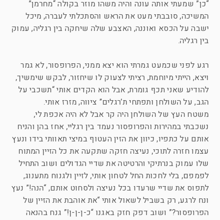
“כן” שמעתי אותה עונה והיה משהו מוזר בקולה “מחרמן”
המשיכה, סובבתי מעט את הראש והסתכלתי לעברה, מיכל
ישבה על הכסא ואוננה, האצבע שלה שיחקה בין רגליה, עמוק
בין רגליה.
רגע לפני שכמעט גמרתי הוא יצא ממני, הפרופסור, לא גמר
ויצא, הייתי מיוחמת, רציתי לצעוק לו שיחזור, לבקש שימשיך,
להודיע שאני תכף גומרת, אבל הוא הקדים אותי “תשכבי על
הגב, על השולחן ותפתחי ת’רגלים” ציווה, מזרז אותי.
משטח העץ של השולחן היה קר אבל לא היה אכפת לי,
נשכבתי במהירות והפרופסור נעמד בין רגליי, אחז בהן והניח
אותם על כתפיו, כיוון את הזין העטוף במיצי תאוותי בידו ונעץ
עצמו חזרה לתוכי, נעיצה חזקה שתקעה את כל הזיין המתוח
שלו עמוק בנרתיקי והרטיטה את שדיי הגדולים ושוב התחיל
לפמפם, בלי לחכות החל לטחון אותי, לזיין ולגנוח מתענוג,
לתפוס את שדיי שרעדו בכל נעיצה ולסחוט אותם, “הנה!” נעץ
ונח לרגע, רק בשביל לשאול אותי “את אוהבת את הזיין של
הפרופסור?” ושוב דפק חזק באגנו “כ-ן-ן-ן!” גנח בהנאה