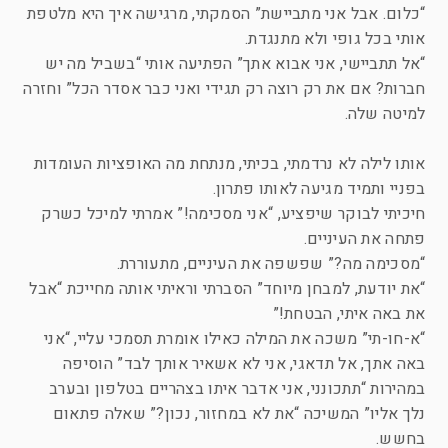
“כלום. אבל אני מתביישת” הסמקתי, מרגישה איך היא מלטפת
אותי בכל גופי ולא מתנגדת.
“אל תתביישי, אני אבוא אתך” הפתיעה אותי “בשביל מה יש
חברות? אם את רק רוצה רק תגידי ואני כבר אסדר הכל” וחזרה
למיטה שלה.
אותו לילה לא נרדמתי, בכיתי, מנתחת מה האופציות העומדות
בפניי ותמיד מגיעה לאותו פתרון.
חיכיתי לבוקר שיפציע, “אני מסכימה!” אמרתי למיכל כשרק
פתחה את העיניים.
“מסכימה מה?” שפשפה את העיניים, מתעוררת.
“את יודעת, למבחן מיוחד” הסברתי וראיתי אותה מחייכת “אבל
את באה איתי, הבטחת!”
“א-חו-תי” משכה את המילה כאילו אומרת תסמכי עליי, “אני
באה אתך, אל תדאגי, אני לא אשאיר אותך לבד” הוסיפה
במהירות “תתכונני, אני אדבר איתו בצהריים בטלפון ובערב
נלך אליו” המשיכה “את לא במחזור, נכון?” שאלה פתאום
בחשש.