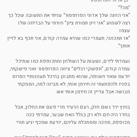
“כן אדוני הפרופסור”
“מה?”
“אני הזונה שלך אדוני הפרופסור” עניתי את התשובה שכל כך
רצה לשמוע “אני זיון תמורת ציון” חזרתי על הבדיחה שלו
עצמו.
“אז תתכונני, תעמדי כמו שהיא עמדה קודם, אני תכף בא לזיין
אותך”.
נעמדתי לידם, נשענת על השולחן ומתכופפת כמו שמיכל
עמדה קודם, “תפשקי רגלים” ציווה הפרופסור ואני פישקתי,
יודעת שאני חשופה, שהוא מתבונן בהיכל תענוגותיי הפרוס
בפניו ולהפתעתי זה חירמן אותי, לא מבינה למה, הסמקתי
מבושה אבל עדיין זה חירמן אותי אש.
בחוץ ירד גשם חזק, רעם הרעיד מדי פעם את החלון, אבל
בחדר היה חם ולא רק בגלל האח שבער, עמדתי ככה
מכופפת, מחכה ומסתכלת עליהם, יודעת שתכף יגיע תורי.