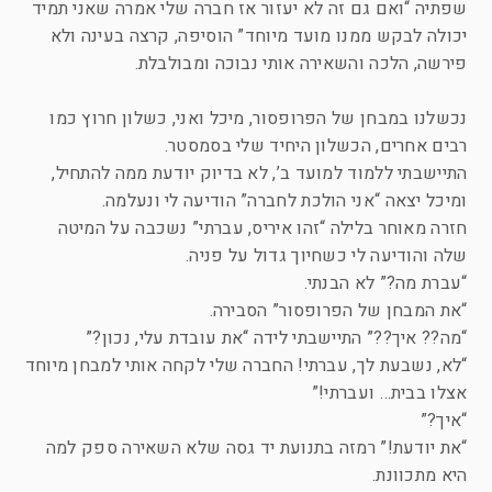
שפתיה “ואם גם זה לא יעזור אז חברה שלי אמרה שאני תמיד
יכולה לבקש ממנו מועד מיוחד” הוסיפה, קרצה בעינה ולא
פירשה, הלכה והשאירה אותי נבוכה ומבולבלת.
נכשלנו במבחן של הפרופסור, מיכל ואני, כשלון חרוץ כמו
רבים אחרים, הכשלון היחיד שלי בסמסטר.
התיישבתי ללמוד למועד ב’, לא בדיוק יודעת ממה להתחיל,
ומיכל יצאה “אני הולכת לחברה” הודיעה לי ונעלמה.
חזרה מאוחר בלילה “זהו איריס, עברתי” נשכבה על המיטה
שלה והודיעה לי כשחיוך גדול על פניה.
“עברת מה?” לא הבנתי.
“את המבחן של הפרופסור” הסבירה.
“מה?? איך??” התיישבתי לידה “את עובדת עלי, נכון?”
“לא, נשבעת לך, עברתי! החברה שלי לקחה אותי למבחן מיוחד
אצלו בבית… ועברתי!”
“איך?”
“את יודעת!” רמזה בתנועת יד גסה שלא השאירה ספק למה
היא מתכוונת.