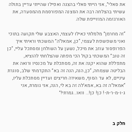
את סאלי”, אני הייתי סאלי בהצגה ואפילו שהייתי עדיין בתולה
עשיתי בהצלחה רבה את הסצנה המפורסמת מהמסעדה, את
האורגזמה המזוייפת שלה.
“זה מחרמן” מלמלתי כאילו לעצמי, האצבע שלי תקועה בתוכי
ואני משפשפת לעצמי, “כן, אמאל’ה” המשכתי וראיתי איך
הפרופסור עוזב את מיכל, נשען על השולחן ומסתכל עליי, “כן
זה טוב” המשכתי בקול הכי מפתה שהצלחתי להוציא,
מתפללת שהוא יקנה את זה, מסתכלת על מכנסיו ורואה את
הבליטה שצמחה, “כן, הנה, הנה זה בא” התקדמתי שלב, סוגרת
עיניים, לא עד הסוף, משאירה חריצים ועדיין מסתכלת עליו,
“אמאל’ה זה בא, אמא’לה זה בא לי, הנה, אני גומרת, אני
ג-ו-מ-ר-ת-! כן! כן!… וואו…גמרתי!”
חלק ב