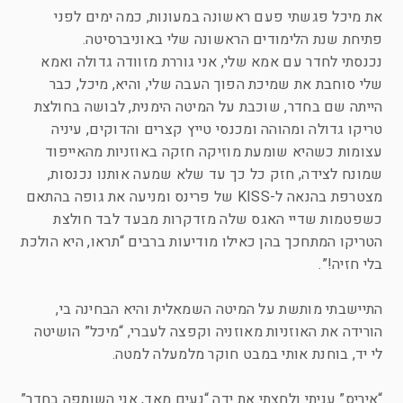
את מיכל פגשתי פעם ראשונה במעונות, כמה ימים לפני
פתיחת שנת הלימודים הראשונה שלי באוניברסיטה.
נכנסתי לחדר עם אמא שלי, אני גוררת מזוודה גדולה ואמא
שלי סוחבת את שמיכת הפוך העבה שלי, והיא, מיכל, כבר
הייתה שם בחדר, שוכבת על המיטה הימנית, לבושה בחולצת
טריקו גדולה ומהוהה ומכנסי טייץ קצרים והדוקים, עיניה
עצומות כשהיא שומעת מוזיקה חזקה באוזניות מהאייפוד
שמונח לצידה, חזק כל כך עד שלא שמעה אותנו נכנסות,
מצטרפת בהנאה ל-KISS של פרינס ומניעה את גופה בהתאם
כשפטמות שדיי האגס שלה מזדקרות מבעד לבד חולצת
הטריקו המתחכך בהן כאילו מודיעות ברבים “תראו, היא הולכת
בלי חזיה!”.
התיישבתי מותשת על המיטה השמאלית והיא הבחינה בי,
הורידה את האוזניות מאוזניה וקפצה לעברי, “מיכל” הושיטה
לי יד, בוחנת אותי במבט חוקר מלמעלה למטה.
“איריס” עניתי ולחצתי את ידה “נעים מאד, אני השותפה בחדר”