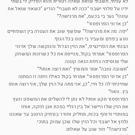
לא עניתי, חשבתי שזאת שאלה רטורית והוא הפליק לי בשתי
ידיו על פלחי ישבני “ככה לא תעברי” הודיע “כשאני שואל את
עונה!” גער בי בכעס, “את מרגישה?”
“כן אדוני הפרופסור”
“יפה. מה את מרגישה?” שפשף שוב את העטרה בין השפתיים
נוגע בפנים ומעביר בי רטט בכל הגוף.
הבנתי את הפרינציפ, “את הזין הגדול והנוקשה שלך אדוני
הפרופסור” אמרתי בקול, מגייסת את כל כשרונות המשחק
שלי ומוסיפה גניחת הנאה קטנה.
“תשובה טובה” אמר והמשיך “ואת רוצה אותו?”
“כן אדוני הפרופסור” אמרתי בקול כאילו היתה זו המתנה
שחיכיתי לה כל חיי, “כן, אני מתה על הזין שלך, אני רוצה אותו
בין…וואו!”
הפרופסור תקע אותי! לא נתן לי להשלים את המשפט ונעץ
את הזין שלו היישר אל בין רגליי במכת אגן חזקה, אוחז
במותניי ודוחף בכוח, מחליק וחודר בנרתיק הרטוב עד שאגנו
נלחץ אל ישבני וכל הזין שלו שכן עמוק בתוכי.
“מרגישה?” חזר שוב על שאלתו.