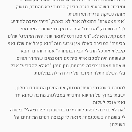
וחיכיתי. כשהגעתי חזרה בדיוק הבחור יצא מהחדר, מנשק
אותה נשיקת פרידה תאוותנית.
“אני מצטערת” התנצלה אבל לא באמת, “הייתי צריכה להודיע
לך” המשיכה, “הזדיינו” אמרה במין חופשיות כזאת ואני
הסמקתי, היא לא, “דני סטודנט לתואר שני, יהיה המתרגל שלנו
בכימיה” הסבירה כאילו אין טבעי מזה “הוא קיבל את שלו ואני
קיבלתי את כל תרגילי הבית בתמורה” אמרה והדבר הבא
שעשתה היה לסכם איתי סימנים מוסכמים שהחדר תפוס,
שאחת מאתנו צריכה פרטיות, מין סימן “נא לא להפריע” אבל
בלי השלט התלוי המוכר על ידית הדלת במלונות.
למחרת כשחזרתי ראיתי מרחוק את הסימן המוסכם בחלון,
ישבתי בחוץ על הדשא וחיכיתי בסבלנות, מחכה שהוא ירד
ואני אוכל לעלות.
“את לא צריכה לדאוג לתרגילים בחשבון דיפרנציאלי” בישרה
לי בשמחה כשנכנסתי, מראה לי קבוצת דפים המונחים על
השולחן.