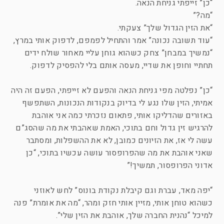
“כן” זייפתי גניחת הנאה.
“מה?”
“את הזין הגדול שלך” צעקתי.
“עוד תשובה נכונה” אמר והתחיל לפמפם, לדפוק אותי במרץ,
“נמשיך במבחן” צחק כשהוא גוחן עליי מאחור שולח ידים
תחתיי וחופן את שדיי, מעסה אותם בלי להפסיק לדפוק.
“כן” נפלטה מפי גניחת הנאה והפעם לא זייפתי, הפעם זה היה
אמיתי, הזין שלו נגע לי בדיוק בנקודות הנכונות, השתפשף
באזורים שהדליקו אותי, פתאום נזכרתי כמה אני אוהבת
להרגיש זין גדול וחם בתוכי, האמת שאהבתי את מה שהסג”ם
עשה לי אז, את הזיונים כמובן, לא את ההשפלות, ומסתבר
שאני אוהבת את מה שהפרופסור עושה עכשיו בתוכי, “כן
אדוני הפרופסור, תמשיך!”
“יפה מאד, עברת וגם קיבלת נקודת בונוס” לחש לאוזני
כשהוא טוחן אותי, מזיין אותי חזק ומהר, “מה את אומרת” פנה
למיכל “נהנית החברה שלך, אוהבת את הזין שלי”.