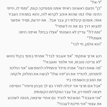
“ל-א!!”
“כן” ופעם ראשונה ראיתי אותה מסמיקה קצת, “נתתי לו, הייתי
הזונה שלו כמו שהוא אוהב לקרוא לזה, והוא בתמורה העביר
אותי, אומנם קיבלתי רק עבר אבל… את יודעת, תמיד אפשר
למצוא דרך גם את זה לשפר!”
“נתת לו?” עדיין לא האמנתי “אצלו בבית? ואיפה היתה
אשתו??”
“הוא אלמן, חי לבד”
רגע ארוך שתקתי. “אני אעבור לבד!” אמרתי בסוף בקול נחוש
“לא צריכה טובות, אני אלמד ואעבור!”
“מה שאת רוצה” אמרה מיכל והתחילה להתפשט “אני הולכת
להתרחץ, להוריד את הג’יפה שלו” לבשה את החלוק ולקחה
את הסבון והשמפו ביד
“אבל אם תרצי אני יכולה לסדר גם לך מבחן מיוחד” הוסיפה
ויצאה למסדרון, אל עבר המקלחת הקומתית.
“אני אעבור!” המשכתי להגיד גם אחרי שיצאה, מנסה לשכנע
את עצמי “אני חייבת לעבור!”.