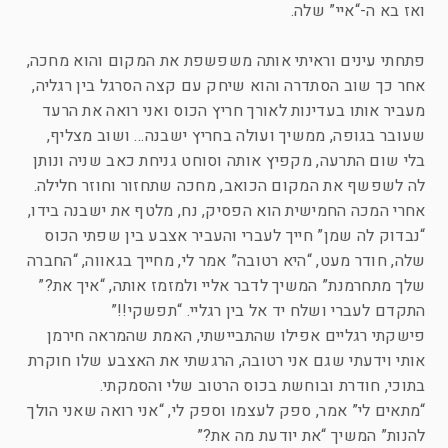
ואז בא ה-“איי” שלה.
פתחתי עינים וראיתי אותה משפשפת את המקום והוא מחכה,
אחר כך שוב הסתדרה והוא שיחק עם קצה הסרגל בין רגליה,
מעביר אותו בעדינות לאורך חריץ הכוס ואני רואה את הרעד
שעובר בגופה, ממשיך ועולה בחריץ ישבנה… ושוב מצליף,
בלי שום התרעה, מקפיץ אותה וסוחט גניחת כאב שניה ונותן
לה לשפשף את המקום הכואב, מחכה שתחזור וחוזר חלילה.
אחרי המכה החמישית הוא הפסיק, נח, מלטף את ישבנה בידו,
“נבדוק לה שמן” חייך לעברי והעביר אצבע בין שפתי הכוס
שלה, חודר מעט, “היא רטובה” אמר לי, מחייך בגאווה, “החברה
שלך מתחרמנת” המשיך לדבר אליי ולמזמז אותה, “איך את?”
התקדם לעברי ושלח יד אל בין רגליי. “תפשקי!!”
פישקתי רגליים אפילו שהתביישתי, האמת שהמראה חירמן
אותי וידעתי שגם אני רטובה, הרגשתי את האצבע שלו חוקרת
בתוכי, חודרת ובוחשת בכוס הרטוב שלי והסמקתי.
“מתאים לי” אמר, ספק לעצמו וספק לי, “אני רואה שאני הולך
להנות” המשיך “את יודעת מה את?”