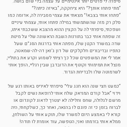
סיפרה לי פרטים יותר אינטימיים על עצמה בלי שום בושה.
“מתי פתחו אותך?” היא ציחקקה, “באיזה כיתה?”
“פתחו אותי בצבא!” מצאתי את עצמי מסבירה לה, אדומה כמו
סלק רק מזה שהשתמשתי במילה פתחו אותי, עצמתי עיניים
ושפכתי, סיפרתי לה על הקצין ההוא מהצבא ששכבתי איתו,
זה שפתח אותי כבר בתורנות השבת הראשונה שלי על מיטת
שדה במשרד הקטן שלו, מפתה אותי בדרגות הסג”ם שעל
כתפיו ובדיבורים חלקלקים של דון ג’ואן דה-לה-שמאטה,
אמר לי את המשפטים שכל כך רציתי לשמוע וקרע את בתוליי,
מנצל את תמימותי וקוטף את הדובדבן שבין רגליי, הופך אותי
לשרמוטה שלו ולבדיחת הגדוד.
“כמעט חצי שנה הוא חגג עלי” סיפרתי לאיריס באותו רגע של
וידוי “אבל קודם המניאק שלח אותי לרופאת נשים לקבל
מרשם לגלולה, שחס וחלילה לא יצטרך לדאוג לקונדום או
לברוח בזמן כי זה פוגם לו בהנאה, ואחר כך, כשלקחתי, היה
קורא לי באמצע היום למשרד שלו, תוקע אותי על השולחן,
ממלא אותי בזרמתו ואני, הטפשה, עוד אומרת לו תודה!