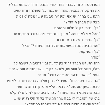
הפרופסור פנה לעברי, בוחן אותי במבט חודר כשהוא מדליק
את המקטרת במצית מהודר שעמד על השולחן וריח נעים
התפשט בחדר, שואף ומפריח טבעת עשן מפיו “אז את
מבקשת מבחן מיוחד?”
“כן” עניתי בקול חלש ומהוסס.
“מה? אני לא שומע” משך שוב שאיפה ארוכה ממקטרתו.
“כן” עניתי, הפעם חזק וברור.
“ואת מבינה מה המשמעות של מבחן מיוחד?” שאל.
“כן” הסמקתי.
“מה?”
החוורתי, יש הבדל גדול בין לדעת ובין להסביר. לשבת כך
מולו, כשמיכל שומעת, ולתאר בקול שאני מוכנה שהוא יזיין
אותי. “כן אני יודעת מה אתה רוצה” עניתי.
“אני לא רוצה כלום” השיב לי במין שלווה כזאת ושחרר לאוויר
טבעת עשן נוספת, “את באת אליי מרצונך החופשי ואת
מבקשת ממני מבחן מיוחד” עצר לרגע, נותן למילים להקלט
בראשי, “תסבירי לי בבקשה” המשיך בקול הכי רגוע שיש
“למה שאני אסכים לבחון אותך במבחן המיוחד?”