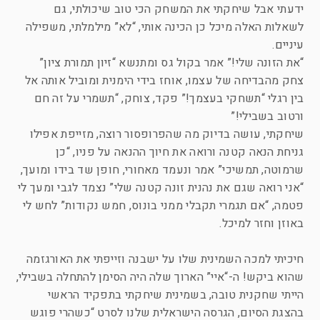
ידעתי אבל שיחקתי את המשחק הכי טוב שיכולתי, גם
לשאלות האלה מיכל כן הכינה אותי, “לא” מילמלתי, משפילה
עיניים.
“את הזונה שלי!” אמר בקול גס ומתנשא “זיון תמורת ציון”
צחק מהבדיחה של עצמו, אוחז בידי הימנית ומוביל אותה אל
בין רגלי “תשחקי בעצמך!” פקד, צוחק, “תשמרי על זה חם
ורטוב בשבילי!”
שיחקתי, עושה בדיוק מה שהפרופסור רוצה, מזייפת אפילו
גניחת הנאה קטנה ורואה את חיוך ההנאה על פניו, “כן
שרמוטה, תמשיכי” אמר ונעמד מאחורי, חופן שד בידו ומועך,
“אני רואה שגם את נהנית זונה קטנה שלי” נצמד לגבי ומעך לי
פטמה, “אם תגמרי תקבלי ממני בונוס, חמש נקודות” לחש לי
באוזן וחזר למיכל.
חיכיתי למכה השמינית שלו על ישבנה וזייפתי את האורגזמה
שהוא ביקש! ה-“איי” הארוך שלה היה הסימן להתחלה בשבילי,
הייתי שחקנית טובה, בשמינית שיחקתי בתפקיד הראשי
בהצגת הסיום, הגרסה הישראלית שלנו לסרט “כשהרי פוגש