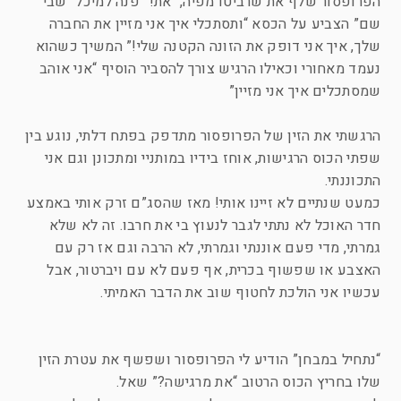
הפרופסור שלף את שרביטו מפיה, “את!” פנה למיכל “שבי
שם” הצביע על הכסא “ותסתכלי איך אני מזיין את החברה
שלך, איך אני דופק את הזונה הקטנה שלי!” המשיך כשהוא
נעמד מאחורי וכאילו הרגיש צורך להסביר הוסיף “אני אוהב
שמסתכלים איך אני מזיין”
הרגשתי את הזין של הפרופסור מתדפק בפתח דלתי, נוגע בין
שפתי הכוס הרגישות, אוחז בידיו במותניי ומתכונן וגם אני
התכוננתי.
כמעט שנתיים לא זיינו אותי! מאז שהסג”ם זרק אותי באמצע
חדר האוכל לא נתתי לגבר לנעוץ בי את חרבו. זה לא שלא
גמרתי, מדי פעם אוננתי וגמרתי, לא הרבה וגם אז רק עם
האצבע או שפשוף בכרית, אף פעם לא עם ויברטור, אבל
עכשיו אני הולכת לחטוף שוב את הדבר האמיתי.
“נתחיל במבחן” הודיע לי הפרופסור ושפשף את עטרת הזין
שלו בחריץ הכוס הרטוב “את מרגישה?” שאל.