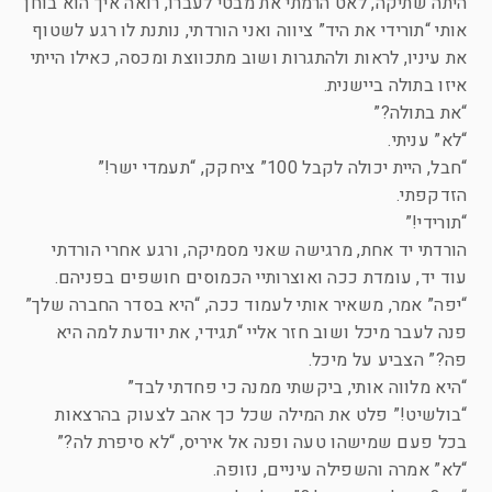
היתה שתיקה, לאט הרמתי את מבטי לעברו, רואה איך הוא בוחן
אותי “תורידי את היד” ציווה ואני הורדתי, נותנת לו רגע לשטוף
את עיניו, לראות ולהתגרות ושוב מתכווצת ומכסה, כאילו הייתי
איזו בתולה ביישנית.
“את בתולה?”
“לא” עניתי.
“חבל, היית יכולה לקבל 100” ציחקק, “תעמדי ישר!”
הזדקפתי.
“תורידי!”
הורדתי יד אחת, מרגישה שאני מסמיקה, ורגע אחרי הורדתי
עוד יד, עומדת ככה ואוצרותיי הכמוסים חושפים בפניהם.
“יפה” אמר, משאיר אותי לעמוד ככה, “היא בסדר החברה שלך”
פנה לעבר מיכל ושוב חזר אליי “תגידי, את יודעת למה היא
פה?” הצביע על מיכל.
“היא מלווה אותי, ביקשתי ממנה כי פחדתי לבד”
“בולשיט!” פלט את המילה שכל כך אהב לצעוק בהרצאות
בכל פעם שמישהו טעה ופנה אל איריס, “לא סיפרת לה?”
“לא” אמרה והשפילה עיניים, נזופה.