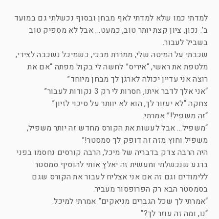
למדתי כמו שלא למדתי לאף מבחן ובסוף נכשלתי גם במועד
ב’. נכון, ציון קצת יותר טוב, כמעט… אבל לא מספיק טוב
בשביל לעבור.
שכבתי על המיטה שלי, ממררת מבכי, כשמיכל נשכבה לצידי,
מלטפת את ראשי, “איריס” לחשה לי בקול מפתה “אם את
רוצה אני עדיין יכולה לארגן לך מבחן מיוחד”
“אני אלך לדבר איתו, חסרות לי רק 3 נקודות לעבור”
צחקה “לא יעזור לך, הוא לא יוותר על סיכוי לזיון”
“זה משפיל!” אמרתי.
“משפיל… אבל לעשות את הקורס מחדש זה יותר משפיל,
משפיל וחוץ מזה זה דופק לך סמסטר!”
היה הרבה צדק בדבריה של מיכל, הרבה קורסים נחסמו בפני
ברגע שנכשלתי ומעשית זה יאלץ אותי להוסיף סמסטר
ללימודים וגם זה אם אני אצליח לעבור את הקורס שגם
בסמסטר הבא רק הפרופסור מעביר.
“אמרתי לך שכל הגברים מניאקים” אמרתי למיכל.
“נו, ומה זה עוזר לך?”