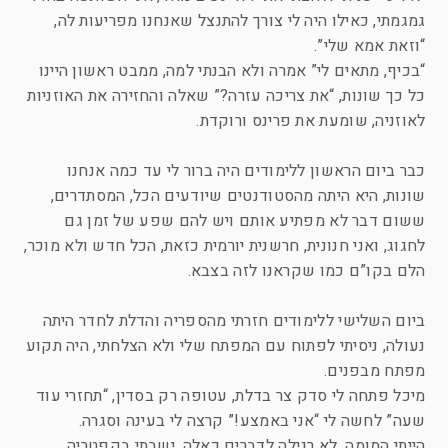
גמגמתי, כאילו היה לי צורך להתנצל שאנחנו מפריעות לה,
“וזאת אמא שלי”.
“בכיף, מתאים לי” אמרה ולא הבנתי למה, ממבט ראשון היינו
כל כך שונות, “את צריכה עזרה?” שאלה והחזירה את האוזניות
לאוזניה, שומעת את פרינס ורוקדת.
כבר ביום הראשון ללימודים היה ברור לי עד כמה אנחנו
שונות, היא היתה מהסטודנטים שיודעים הכל, המסתדרים,
ששום דבר לא מפתיע אותם ויש להם שפע של זמן גם
לחגוג, ואני חנונית, חרשנית יורמית כזאת, הכל חדש ולא מוכר,
הלם בקו”ם כמו שקראנו לזה בצבא.
ביום השלישי ללימודים חזרתי מהספריה והדלת לחדר היתה
נעולה, ניסיתי לפתוח עם המפתח שלי ולא הצלחתי, היה תקוע
מפתח מבפנים.
מיכל פתחה לי סדק צר בדלת, עטופה רק בסדין, “תחזרי עוד
שעה” לחשה לי “אני באמצע!” קרצה לי בעינה וסגרה.
הייתי המומה, לא רגילה לדברים כאלה, ישבתי בקפטריה