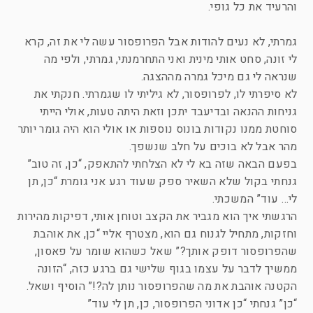
והרעיד את כל גופי.
גמרתי, לא נעים להודות אבל הפרופסור עשה לי את זה, קרא
לי זונה, סחט אותי מינית ואני התחרמנתי, גמרתי, ולפי מה
שנראה לי גם מיכל גמרה מההצגה.
לא סיפרתי לו, לפרופסור, לא גיליתי לו שגמרתי. חנקתי את
גניחות ההנאה ובדיעבד יתכן וזאת היתה טעות, אולי הייתי
סוחטת ממנו נקודות בונוס נוספות או אולי הוא היה גומר יותר
מהר אבל לא בוכים על חלב שנשפך.
בפעם הבאה שזה בא לי לא הצלחתי להתאפק, “כן, זה טוב”
גנחתי בקול שלא השאיר ספק שעוד רגע אני גומרת “כן, תן
לי… עוד” המשכתי.
הרגשתי איך הוא מגביר את הקצב וטוחן אותי, דפיקות מהירות
וחזקות, מתחיל לגנוח גם הוא, מצטרף אליי “כן, את אוהבת
שהפרופסור דופק אותך?” שאל כשהוא שומר על פאסון,
ממשיך לדבר על עצמו בגוף שלישי גם ברגע כזה, “הזונה
הקטנה אוהבת את מה שהפרופסור נותן לה?!” הוסיף ושאל.
“כן” גנחתי “כן אדוני הפרופסור, כן, תן לי עוד”