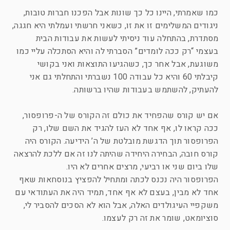
כמו שאמרתי, היינו כל כך שונות אבל הפכנו חברות טובות,
ניגודים המשלימים זו את זו, כשאני חרשתי ועמלתי היא חגגה,
מסתדרת, בהתחלה עוד ניסיתי לעשות את עבודות הבית
בעצמי “רק ככה לומדים” הסברתי לה והיא הסתכלה עליי כמו
משוגעת, אבל אחר כך, כשהגיעו התוצאות ואני בקושי
קיבלתי 60 והיא כל עבודה 100 נשברתי והתחלתי גם אני
להעתיק, להשתמש בעבודות שהיו ברשותה.
אם יש קורס שהפחיד את כולם זה הקורס של ה-פרופסור,
ככה קראו לו, אף אחד לא העז להגיד את השם שלו, רק
הפרופסור תוך הדגשת מובלטת של ה’ הידיעה. הקורס היה
קורס חובה, הבחירה היחידה שהיתה לנו זה אם ללכת להרצאה
שלו ביום שני או רביעי, מרצים אחרים לא היו.
הפרופסור היה נכנס לכתה ומתחיל להפציץ בנוסחאות שאף
אחד לא מבין, בעצם לא אף אחד, תמיד היה את העתודאי עם
משקפיי העיגולדים האלה, אבל הוא לא הסכים להסביר לי,
סוציומאט, שומר את זה רק לעצמו.