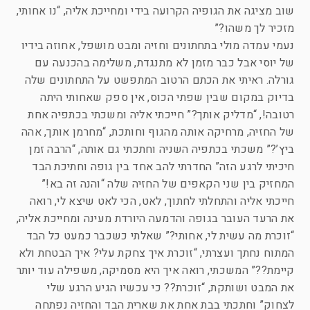
שוב מציגה את הגופיה הקרועה בידי ומחייכת אליה, “נו אחותי,
מזכיר לך משהו?”
נעמי עמדה מולי בתחתונים וחזיה ומבט מושפל, אחוזה בידיו
של יוסי אבל כבר מזמן לא מתנגדת, משלימה בהכנעה עם
גורלה. ראיתי את הכתם הרטוב המתפשט על התחתונים שלה
בדיוק במקום שבין שפתי הכוס, אין ספק שאחותי היתה
רטובה!, “מדליק אותך?” חייכתי אליה ומשכתי בכתפיה אחת
של החזיה, מרחיקה אותה מהגוף וחותכת, “מחרמן אותך, אהה
ביץ’?” משכתי בכתפיה השניה וחתכתי גם אותה, “הרבה זמן
חיכיתי לרגע הזה” החדרתי להב אחד בין גופה וחתיכת הבד
המחזיק בין שני הקאפים של החזיה שלה “והנה זה בא!”
חייכתי אליה והתחלתי לחתוך, לאט, הכי לאט שיצא לי, רואה
את הרעד העובר בגופה והדמעה היורדת מעינה ומחייכת אליה,
“זוכרת מה עשית לי, אחותי?” שאלתי כשכבר כמעט כל הבד
המתוח נחתך ועצרתי, “זוכרת איך צחקת עלי? איך הבטחת ולא
קיימת??” המשכתי, רואה איך היא מסמיקה, משפילה עוד יותר
את המבט ושותקת, “זוכרת?? כי עכשיו הגיע הרגע שלי
לצחוק” וחתכתי בבת אחת את שארית הבד והחזיה נפתחה