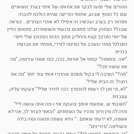
ההורים שלי נסעו לבקר את אחותה של אימי בערד ונשארים
שם כל הסוף שבוע, אחותי הודיעה שהיא הולכת לחברה
ותחזור רק בערב ועכשיו זה אפילו לא אחרי הצהרים… כנראה
שבגלל הצחוק שלנו פתאום נרגעתי והשתחררנו, פתאום הזיין
של יוסי התרכך קצת והחליק מתוך הכוס המכווץ שלי ויוסי
התגלגל ממני ונשכב על המיטה לצידי, מסתיר את מבושיו
בכרית.
“יאה…סתומה!” קמתי אל אחותי, ככה, כמו שאני עירומה, “מה
את עושה פה?”
“מה?” השיבה לי בקול מתמם שהרגיז אותי עוד יותר “מה את
רוצה? זה הבית שלי!”.
“לא, מי נתן לך רשות להתפרץ ככה לחדר שלי?” צעקתי עליה,
עצבנית.
“חשבתי ש…שמעתי אותך צועקת אוי ו-מה אתה עושה לי!”
והיה לה מין חיוך מרגיז על השפתים, “ובאתי לעזור לך, אני לא
אשמה, לא ידעתי שאתם…” והיא עשתה תנועה גסה בידה
והשלימה “מזדינים”.