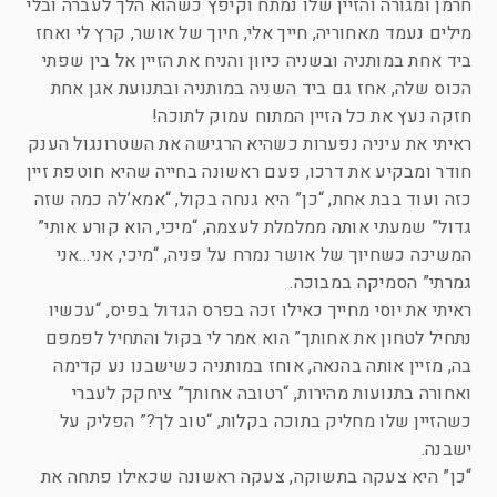
חרמן ומגורה והזיין שלו נמתח וקיפץ כשהוא הלך לעברה ובלי
מילים נעמד מאחוריה, חייך אלי, חיוך של אושר, קרץ לי ואחז
ביד אחת במותניה ובשניה כיוון והניח את הזיין אל בין שפתי
הכוס שלה, אחז גם ביד השניה במותניה ובתנועת אגן אחת
חזקה נעץ את כל הזיין המתוח עמוק לתוכה!
ראיתי את עיניה נפערות כשהיא הרגישה את השטרונגול הענק
חודר ומבקיע את דרכו, פעם ראשונה בחייה שהיא חוטפת זיין
כזה ועוד בבת אחת, “כן” היא גנחה בקול, “אמא’לה כמה שזה
גדול” שמעתי אותה ממלמלת לעצמה, “מיכי, הוא קורע אותי”
המשיכה כשחיוך של אושר נמרח על פניה, “מיכי, אני…אני
גמרתי” הסמיקה במבוכה.
ראיתי את יוסי מחייך כאילו זכה בפרס הגדול בפיס, “עכשיו
נתחיל לטחון את אחותך” הוא אמר לי בקול והתחיל לפמפם
בה, מזיין אותה בהנאה, אוחז במותניה כשישבנו נע קדימה
ואחורה בתנועות מהירות, “רטובה אחותך” ציחקק לעברי
כשהזיין שלו מחליק בתוכה בקלות, “טוב לך?” הפליק על
ישבנה.
“כן” היא צעקה בתשוקה, צעקה ראשונה שכאילו פתחה את