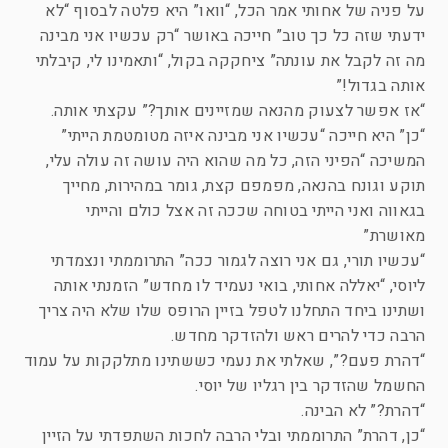
על פניה של אחותי אמר הכל, “וואו” היא פלטה לבסוף “לא
ידעתי שזה כל כך טוב” חייכה באושר “רק עכשיו אני מבינה
מה זה לקבל את עונתה” ציחקקה בקול, “ותאמינו לי, קיבלתי
אותה בגדול!”
“אז אפשר לצעוק מהנאה שמזיינים אותך?” עקצתי אותה.
“כן” היא חייכה “עכשיו אני מבינה איזה מטומטמת הייתי”
המשיכה “הפיני הזה, כל מה שהוא היה עושה זה עולה עלי,
תוקע וגונח בהנאה, מפמפם קצת, גומר במהירות, מחייך
בגאווה ואני הייתי בטוחה שככה זה אצל כולם והייתי
מאושרת”
“עכשיו תורי, גם אני רוצה לגמור ככה” התרוממתי ונצמדתי
ליוסי, “יאללה אחותי, בואי נעמיד לו מחדש” הזמנתי אותה
ושתינו ביחד התחלנו לטפל בזיין הרופס שלו שלא היה צריך
הרבה כדי להרים ראש ולהזדקר מחדש.
“דהרת פעם?”, שאלתי את נעמי כששתינו מתלקקות על עמוד
החשמל שהזדקר בין רגליו של יוסי.
“דהרת?” לא הבינה.
“כן, דהרת” התרוממתי ובלי הרבה לחכות השתפדתי על הזיין