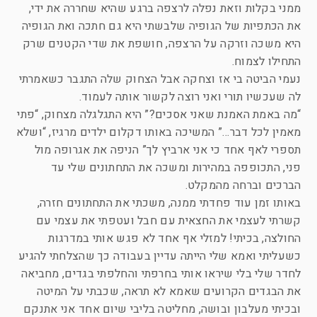
ממני בקלות וזאת נפלה לרצפה ברגע שהיא שחררה את ידי,
את הכתפיות של הגופיה שלבשתי היא גם חתכה ואת הגופיה
היא משכה וזרקה על הרצפה, חושפת את שדי הקטנים שרק
התחילו לצמוח.
נעמי הביטה בי אז וצחקה אבל הצחוק שלה התגבר כשאמרתי
לה שעכשיו תורי ואני רוצה לקשור אותה לעמוד.
“מה באמת האמנת שאני אסכים?” היא התגלגלה מצחוק, “פתי
מאמין לכל דבר…” המשיכה באותו דקלום ילדים מרגיז, “ושלא
תספרי לאף אחד כי אני ארביץ לך” הניפה את אגרופה מול
פני, התכופפה במהירות ומשכה את התחתונים שלי עד
הברכים וברחה מהמקלט.
באותו זמן עוד פחדתי ממנה, משכתי את התחתונים חזרה,
קשרתי לעצמי את החצאית עם חבל ועטפתי את עצמי עם
החולצה, בכיתי! למזלי אף אחד לא פגש אותי במדרגות
כשעליתי ואמא שלי הייתה עדיין בעבודה כך שהצלחתי להגיע
לחדר שלי בלי שיראו אותי בחרפתי והחלפתי בגדים, מחביאה
את הבגדים הקרועים שאמא לא תראה, שכבתי על המיטה
ובכיתי מעלבון ובושה, מחליטה בליבי שיום אחד אני אתנקם