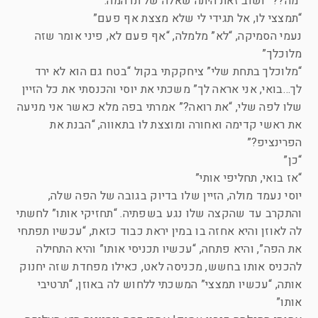
“מה??” ושוב זאת היתה שאלה של תדהמה.
“תמצצי לו, אל תגידי לי שלא מצצת אף פעם”
נעמי הסמיקה, “לא” מלמלה, “אף פעם לא, פיני אומר שזה
מלוכלך”
“מלוכלך בתחת שלי” ציחקקתי בקול “בטח גם הוא לא ירד
לך…בואי, אני אראה לך” משכתי את יוסי והכנסתי את כל הזיין
שלו לפה שלי, “את רואה?” אמרתי בפה מלא כאשר אני מניעה
את ראשי קדימה ואחורה ומוצצת לו בתאווה, “הבנת את
הפרינציפ?”
“כן”
“אז בואי, תחליפי אותי”
יוסי נעמד מולה, הזיין שלו בדיוק בגובה של הפה שלה,
והתקרב עד שהקצה שלו נגע בשפתיה. “תחזיקי אותו” לחשתי
לה לאוזן והיא אחזה בו במין יראת כבוד כזאת, “עכשיו תפתחי
את הפה”, והיא פתחה, “עכשיו תכניסי אותו” והיא התחילה
להכניס אותו בחשש, מכניסה לאט, כאילו מפחדת שזה יחנוק
אותה, “עכשיו תמצצי” המשכתי ללחוש לה באוזן, “תרטיבי
אותו”