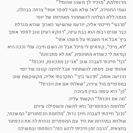
מדופלמת, “מזכיר לך משהו אחותי?”
נעמי החווירה, “לא! שלא תעזי לספר אותי” צרחה בבהלה,
מנסה ללא הצלחה להשתחרר מאחיזתו של יוסי.
“תרגעי” חייכתי אליה, יודעת שהשיער הארוך שהיא מגדלת
כבר שנים רבות הוא בבת עינה, “דווקא רעיון טוב לספר אותך
ביץ’ אבל אני חשבתי על משהו אחר”
“לא, מיכי”, קוראים לי מיכל אבל זה השם חיבה שלי וככה היא
קוראת לי כשהיא מתחנפת, “את לא מתכוונת”
“כן!” חייכתי לעברה שוב “אני כן מתכוונת, זוכרת?”
אחותי שוב ניסתה להשתחרר אבל לחיצה קטנה של יוסי
הרגיעה אותה, “תרגעי ביץ'” התקרבתי אליה, מקשקשת שוב
במספרים מול עיניה, “שאלתי אם את זוכרת?”
“כן” היא ענתה במין מבוכה.
“מה את זוכרת?” הקשתי עליה.
“מלחמת הכפתורים” היא לחשה והשפילה עינים.
“נכון” חייכתי לעברה חיוך גדול, “מלחמת הכפתורים” המשכתי,
שולחת במהירות את היד עם המספרים וגוזרת לה את הכפתור
בחצאית, “הרבה זמן חיכיתי לרגע הזה” הוספתי ובמשיכה