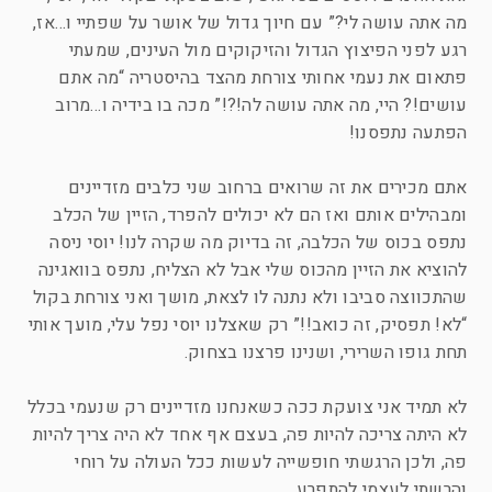
מה אתה עושה לי?” עם חיוך גדול של אושר על שפתיי ו…אז,
רגע לפני הפיצוץ הגדול והזיקוקים מול העינים, שמעתי
פתאום את נעמי אחותי צורחת מהצד בהיסטריה “מה אתם
עושים!? היי, מה אתה עושה לה!?!” מכה בו בידיה ו…מרוב
הפתעה נתפסנו!
אתם מכירים את זה שרואים ברחוב שני כלבים מזדיינים
ומבהילים אותם ואז הם לא יכולים להפרד, הזיין של הכלב
נתפס בכוס של הכלבה, זה בדיוק מה שקרה לנו! יוסי ניסה
להוציא את הזיין מהכוס שלי אבל לא הצליח, נתפס בוואגינה
שהתכווצה סביבו ולא נתנה לו לצאת, מושך ואני צורחת בקול
“לא! תפסיק, זה כואב!!” רק שאצלנו יוסי נפל עלי, מועך אותי
תחת גופו השרירי, ושנינו פרצנו בצחוק.
לא תמיד אני צועקת ככה כשאנחנו מזדיינים רק שנעמי בכלל
לא היתה צריכה להיות פה, בעצם אף אחד לא היה צריך להיות
פה, ולכן הרגשתי חופשייה לעשות ככל העולה על רוחי
והרשתי לעצמי להתפרע.