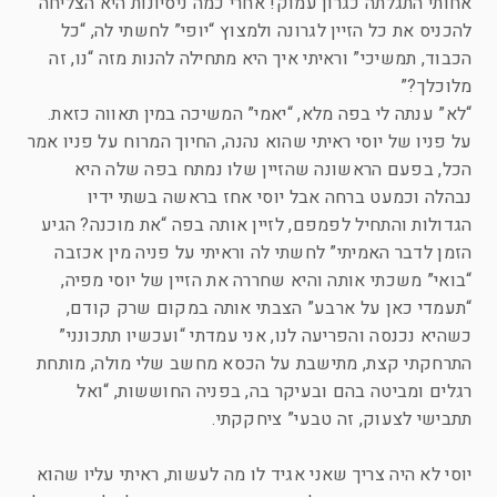
אחותי התגלתה כגרון עמוק! אחרי כמה ניסיונות היא הצליחה
להכניס את כל הזיין לגרונה ולמצוץ “יופי” לחשתי לה, “כל
הכבוד, תמשיכי” וראיתי איך היא מתחילה להנות מזה “נו, זה
מלוכלך?”
“לא” ענתה לי בפה מלא, “יאמי” המשיכה במין תאווה כזאת.
על פניו של יוסי ראיתי שהוא נהנה, החיוך המרוח על פניו אמר
הכל, בפעם הראשונה שהזיין שלו נמתח בפה שלה היא
נבהלה וכמעט ברחה אבל יוסי אחז בראשה בשתי ידיו
הגדולות והתחיל לפמפם, לזיין אותה בפה “את מוכנה? הגיע
הזמן לדבר האמיתי” לחשתי לה וראיתי על פניה מין אכזבה
“בואי” משכתי אותה והיא שחררה את הזיין של יוסי מפיה,
“תעמדי כאן על ארבע” הצבתי אותה במקום שרק קודם,
כשהיא נכנסה והפריעה לנו, אני עמדתי “ועכשיו תתכונני”
התרחקתי קצת, מתישבת על הכסא מחשב שלי מולה, מותחת
רגלים ומביטה בהם ובעיקר בה, בפניה החוששות, “ואל
תתבישי לצעוק, זה טבעי” ציחקקתי.
יוסי לא היה צריך שאני אגיד לו מה לעשות, ראיתי עליו שהוא