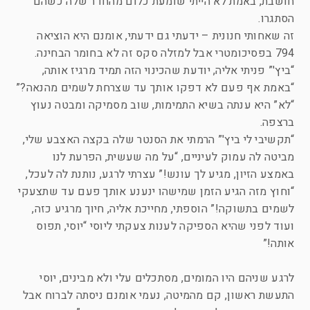
חושבת, באמת לא הייתי שומעת כלום מהחדר שלה כשהם
הסתגרו.
זה שאחותי חנונית – ידעתי גם ידעתי, אומנם היא הוציאה
794 בפסיכומטרי אבל למזלה סקס זה לא בחומר הבחינה.
“ביץ'” פניתי אליה, יודעת שהכינוי הזה תמיד מרגיז אותה,
“באמת אף פעם לא דפקו אותך עד שצרחת לשמים מהנאה?”
“לא” היא ענתה בשיא התמימות, שוב מסמיקה ומבטה נעוץ
ברצפה.
“תקשיבי לי ביץ'” הרמתי את הסנטר שלה בקצה האצבע שלי,
מביטה לה עמוק לעיניים, “על מה שעשית, הפרעת לנו
באמצע הזיון, מגיע לך עונש!” עצרתי לרגע, נותנת לה לעכל,
“וחוץ מזה הגיע הזמן שמישהו ינענע אותך פעם עד שתצעקי
לשמים בתשוקה!” הוספתי, מחייכת אליה, חיוך מרגיע כזה,
ועוד לפני שהיא הספיקה לענות צעקתי ליוסי “יוסי, תפוס
אותה!”
לרגע שניהם היו המומים, מסתכלים עלי ולא מבינים, יוסי
התעשת ראשון, קם מהמיטה, נעמי אומנם ניסתה לברוח אבל