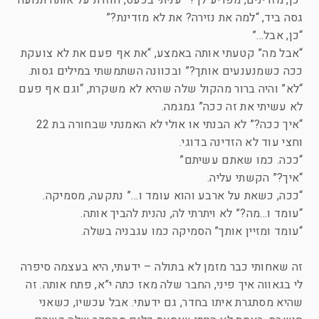
“כן, מזדינים, מפריע לך?” עניתי בכעס, חוזרת על אותה תנועה
גסה ביד, “למה את נזירה? את לא מזדינת?”
“כן, אבל…”
“אבל מה” קטעתי אותה באמצע, “את אף פעם את לא צועקת
ככה כשמנענעים אותך?” ובכוונה השתמשתי במילים גסות.
“לא” והיה ברור מהקול שלה שהיא לא משקרת, “וגם אף פעם
לא עשיתי את זה ככה” גמגמה.
“איך ככה?” לא הבנתי או אולי לא האמנתי שבחורה בת 22
וחצי עוד לא הזדינה בדוגי.
“ככה. כמו שאתם עשיתם”
“איך?” הקשתי עליה.
“ככה, כשאת על ארבע והוא עומד ו…” נתקעה, מסמיקה.
“עומד ו…מה?” לא ויתרתי לה, נהנית להביך אותה.
“עומד ומזיין אותך” הסמיקה כמו עגבניה בשלה.
זה שאחותי כבר מזמן לא בתולה – ידעתי, היא בעצמה סיפרה
לי בגאווה איך פיני, החבר שלה מאז כתה י”א, פתח אותה. זה
שהיא מסתגרת איתו בחדר, גם ידעתי. אבל עכשיו, כשאני