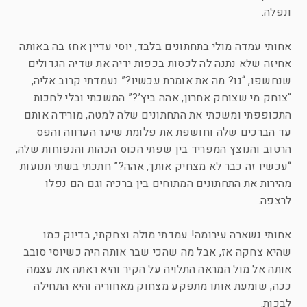
ונפלה.
אחותי עמדה מולי בתחתונים בלבד, יוסי עדיין אחז בה באותה
אחיזה שלא נתנה לה לכסות בכפות ידיה את שדיה הגדולים
שנחשפו, “נו? מה את אומרת עכשיו?” נעמדתי קרוב אליה,
“צוחק מי שצוחק אחרון, אהה ביץ’?” המשכתי ובלי לחכות
התכופפתי ומשכתי את התחתונים שלה למטה, מורידה אותם
עד הברכים שלה וחושפת את פלומת שיער הערווה והפס
הרטוב והנוצץ המפריד בין שפתי הכוס הכהות והנפוחות שלה,
“עכשיו זה כבר לא מצחיק אותך, אהה?” חתכתי בשתי תנועות
מהירות את התחתונים המתוחים בין ברכיה וגם הם נפלו
לרצפה.
אחותי נשארה עירומה! עמדתי מולה וצחקתי, בדיוק כמו
שהיא צחקה אז, אבל מה שהכי שבר אותה היה כשיוסי סובב
אותה אל מול המראה התלויה על הקיר והיא ראתה את עצמה
ככה, שומעת אותו מתפקע מצחוק מאחוריה והיא התחילה
לבכות.