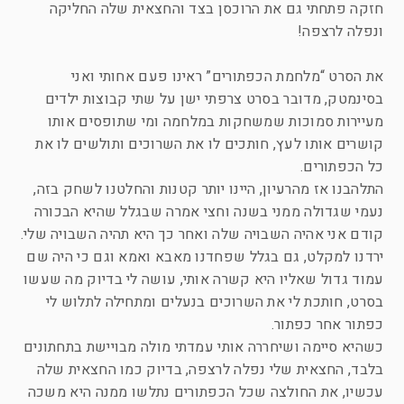
חזקה פתחתי גם את הרוכסן בצד והחצאית שלה החליקה
ונפלה לרצפה!
את הסרט “מלחמת הכפתורים” ראינו פעם אחותי ואני
בסינמטק, מדובר בסרט צרפתי ישן על שתי קבוצות ילדים
מעיירות סמוכות שמשחקות במלחמה ומי שתופסים אותו
קושרים אותו לעץ, חותכים לו את השרוכים ותולשים לו את
כל הכפתורים.
התלהבנו אז מהרעיון, היינו יותר קטנות והחלטנו לשחק בזה,
נעמי שגדולה ממני בשנה וחצי אמרה שבגלל שהיא הבכורה
קודם אני אהיה השבויה שלה ואחר כך היא תהיה השבויה שלי.
ירדנו למקלט, גם בגלל שפחדנו מאבא ואמא וגם כי היה שם
עמוד גדול שאליו היא קשרה אותי, עושה לי בדיוק מה שעשו
בסרט, חותכת לי את השרוכים בנעלים ומתחילה לתלוש לי
כפתור אחר כפתור.
כשהיא סיימה ושיחררה אותי עמדתי מולה מבויישת בתחתונים
בלבד, החצאית שלי נפלה לרצפה, בדיוק כמו החצאית שלה
עכשיו, את החולצה שכל הכפתורים נתלשו ממנה היא משכה