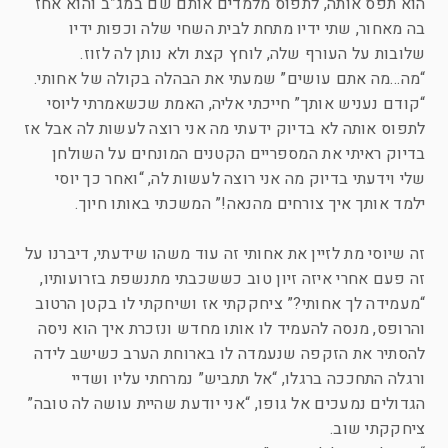
הוא תפס אותה, לתפוס מלמדים אותם שם במג”ב והוא אחז
בה מאחור, שתי ידיו מתחת לבית השחי שלה וכפות ידיו
שלובות על העורף שלה, לוחץ קצת ולא נותן לה לזוז.
“מה…מה אתם עושים” שמעתי את הבהלה בקולה של אחותי.
“קודם נעניש אותך” חייכתי אליה, האמת שכשאמרתי ליוסי
לתפוס אותה לא בדיוק ידעתי מה אני רוצה לעשות לה אבל אז
בדיוק ראיתי את המספריים הקטנים המונחים על השולחן
שלי וידעתי בדיוק מה אני רוצה לעשות לה, “ואחר כך יוסי
ילמד אותך איך צורחים מהנאה!” המשכתי באותו חיוך.
זה שיוסי מת לזיין את אחותי זה עוד משהו שידעתי, דיברנו על
זה פעם אחרי איזה זיון טוב כששכבתי מתנשפת בזרועותיו,
“מעמידה לך אחותי?” ציחקקתי אז ושיחקתי לו בקטן הרטוב
והרופס, מנסה להעמיד לו אותו מחדש ונזכרת איך הוא ניסה
להסתיר את הזקפה שנעמדה לו בארוחת הערב כשישב לידה
ורגלה התחככה ברגלו, “אל תתביש” נמרחתי עליו ושדיי
הגדולים נמעכים אל גופו, “אני יודעת שהיית עושה לה טובה”
ציחקקתי שוב.