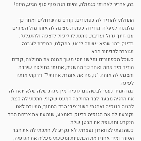
בה, אחזיר לאחותי כגמולה, והיום הזה סוף סוף הגיע, היום!
התחלתי להוריד לה כפתורים, קודם מהשרוולים ואחר כך
מלמטה למעלה, מורידה כפתור, מציגה לה אותו מול העיניים
עם חיוך גדול ועוזבת, נותנת לו ליפול לרצפה ולהתגלגל,
בדיוק כמו שהיא עשתה לי אז, במקלט, מחייכת לעברה
ועוברת לכפתור הבא.
כשכל הכפתורים נתלשו יוסי משך ממנה את החולצה, קודם
הוריד מיד אחת ואחר כך מהשניה, אחזתי בחולצה שירדה
והצגתי לה אותה, “נו, מה את אומרת אחותי?” וזרקתי אותה
לפינה.
כמו תמיד נעמי לבשה גם גופיה, מין מנהג שלה שלא יראו לה
את החזיה מבעד לבד החולצה המעט שקוף, חתכתי לה קצת
למטה בגופיה ואחזתי בשני צידי הבד החתוך, מושכת לאט
וקורעת לה את הגופיה בדיוק באמצע, שומעת את צריחת הבד
הנקרע וחושפת את הבטן שלה.
כשהגעתי לצווארון נעצרתי, לא נקרע לי, חתכתי לה את הבד
הסורר ומיד אחריו את הכתפיות ומשכתי מעליה את הגופיה,