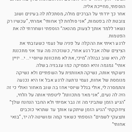
הוספתי, מחייכת אליה.
אחר כך ירדתי על הברכים מולה, מסתכלת לה בעינים ושוב
צובטת לה בפטמות, “אני סולחת לך אחותי” אמרתי, “עכשיו רק
נשאר ללמד אותך לצעוק מהנאה” הוספתי ושחררתי לה את
הפטמות.
לרגע ראיתי את ההקלה על פניה של נעמי כשעזבתי את
הציצים שלה אבל רגע אחרי, כשנזכרה מה עוד אני מתכננת
לה, היא שוב נבהלה “מיכי, את לא מתכוונת שיוסי י… י… יזיין
אותי” גמגמה והיא הסמיקה כמו עגבניה בשלה.
נישקתי אותה, נשיקה תאוותנית על השפתיים ולא נשיקה
מנומסת של אחות, נעמי נרתעה לרגע אבל אז היא נכנעה
והתמסרה לי, אולי בגלל שיוסי אחז בה שוב מאחור ואולי כי זה
היה לה נעים, “אני מאד מתכוונת” ליטפתי אותה על הלחי,
“הגיע הזמן שתביני מה זה גבר אמיתי ולא החבר הנחנח שלך”
ציחקקתי “הגיע הזמן שיתקעו אותך עד שתראי כוכבים
ותצעקי לשמים” הוספתי כשאני קמה ומושיטה לה יד, “בואי
אחותי”