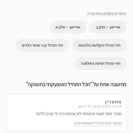
סיפורים נוספים מאת אריה:
אודישן – חלק ב
אודישן – חלק א
חזי הגדול והקלטת הלוהטת
חזי הגדול ובני סוחר הדגים
חזי הגדול וסימה האלמנה
מחשבה אחת על “
הכל התחיל כשצעקתי בתשוקה
”
מתענין
8 ביולי 2015 בשעה 5:15 pm
חמוד חסר תאור אינטימי לא אכפת היה לי גם כן ללמד
התחבר למערכת כדי להשתתף בדיון