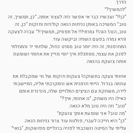
הדרך.
“להמשיך?”
“כן!!” ועכשיו כבר אי אפשר היה לעצור אותה, “כן, תמשיך, זה
טוב” המשיכה באותן גניחות הנאה קולניות וחזקות “כן, זה
טוב, הנה! הנה!! גמרתי!!! אל תפסיק, תמשיך!!” עברה לצעקה
והיא גמרה בפעם השניה וביקשה עוד.
התחרמנתי, זה היה יותר טוב מסרט כחול, שלחתי יד והתחלתי
לפנק את עצמי, מסתכלת איך יוסי מזיין את אחותי ושומעת
אותה צועקת בהנאה.
אחותי צעקה בתשוקה! צעקות חזקות של מי שמקבלת את
עונתה בגדול. הייתי חרמנית אש והתקרבתי אליה, התיישבתי
לידה, משחקת עם הציצים התלויים שלה, מנדנדת אותם
כאילו היו משחק, “נו אחותי, איך?”
“טוב” וזה היה טוב מלא הנאה.
“מה טוב? אני שומעת אותך צועקת”
“כן” היא חייכה לעברי, פולטת עוד צרור גניחות הנאה.
עליתי על המיטה ונשכבתי לפניה ברגליים מפושקות, “בואי”