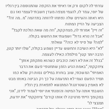
עזרתי לה לקום ורק אז ראיתי את הזקפה שהתנוססה בין רגליו
של יוסי, עמד לו, לנעמי מצפה מעדן חשבתי לעצמי ואז גם
היא ראתה והעינים שלה נפתחו לרווחה בתדהמה “מ…מה זה?”
הצביעה על הזיין המתוח.
“זה זיין” אמרתי לה, מצחקקת, “וזה מה שאת הולכת לקבל”
“אבל זה נורא גדול” ושמעתי את החשש בקולה.
“למה? של פיני לא כזה?” שאלתי.
“לא” היא השיבה והחשש עדיין נשמע בקולה, “שלו יותר קטן,
הרבה יותר קטן” מילמלה כאילו לעצמה.
“בגלל זה את לא רואה כוכבים כשהוא מתקתק אותך”
ציחקקתי, “באמת הגיע הזמן שתחטפי פעם את הדבר
האמיתי” המשכתי, שוב בוחרת במילים גסות רק שלא כמו
תמיד הפעם נעמי לא התרעמה על כך רק הביטה באותו מבט
לא מאמין בשטרונגול המתנשא לתפארת בין רגליו.
הושבתי אותה על המיטה והזמנתי את יוסי לעמוד לידנו, “אני
במקומך הייתי מרטיבה לו אותו קודם” ציחקקתי “את יודעת,
תמצצי לו”