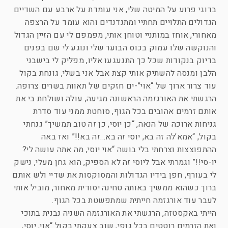
בדוגי פרוע על המיטה שלי, אני עומדת על ארבע עם השדיים
הגדולים התלויים תחתיי ומתנדנדים והוא עומד על הרצפה
מאחורי, אוחז במותניי וטוחן אותי, מפמפם לי עם הזיין הגדול
והנוקשה שלו עמוק בכוס הבוער שלי ונוגע לי שם בפנים
בדיוק בנקודות שכל כך התגעגעו אליו, מפליק לי בישבני
הלבן ומנסה להשתיק אותי קצת אבל אני בשלי, גונחת בקול
עוד צרור ארוך של “אוי”-ים חזקים של תאוות בשרים צרופה.
הרגשתי את האורגזמה הראשונה מגיעה, עולה ושולחת בי את
אותם זרמים אהובים בכל הגוף, סוחטת ממני עוד סדרת
גניחות ארוכה של הנאה, “כן יוסי, כן זה טוב תמשיך” גנחתי
בקול, “אמא’לה זה בא, יוסי זה בא…זה בא!!” ואז באה
ההתפוצצות וצרחתי בלי בושה “אוי יוסי, מה אתה עושה לי?
יו-סי!!” וגמרתי אבל ליוסי זה לא הספיק, הוא גחן מעלי, נישק
לי בעורף, חפן בידיו הגדולות והמסוקסות את שדיי ולש אותם
ברוך כשהוא ממשיך באותה טחינה יסודית מאחור, מוביל אותי
לעבר עוד אורגזמה חייתית שמתפשטת בכל הגוף.
הייתי באקסטזה, הרגשתי את האורגזמה השניה נבנית בתוכי
ואת הזרמים רוטטים בכל גופי, שוב צעקתי בקול “אוי, יוסי,