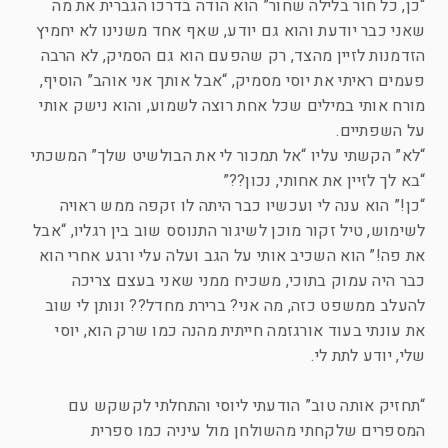
“כן, כל חור בלילה שחור” הוא הודה בדרכו הגברית את מה
שאני כבר יודעת והוא גם יודע, שאף אחד משנינו לא יחמיץ
הזדמנות לזיין מהצד, רק שהפעם הוא גם הסמיק, לא הרבה
פעמים ראיתי את יוסי מסמיק, “אבל אותך אני אוהב” הוסיף,
מורח אותי במילים שכל אחת רוצה לשמוע, והוא נישק אותי
על השפתיים.
“לא” הקשתי עליו “אל תמכור לי את הבולשיט שלך” המשכתי
“בא לך לזיין את אחותי, נכון??”
“כן!” הוא ענה לי ועכשיו כבר היתה לו זקפה ממש ראויה
לשימוש, טיל זקור מוכן לשיגור התנוסס שוב בין רגליו, “אבל
את פה!” הוא השכיב אותי על הגב ועלה עלי ורגע אחרי הוא
כבר היה עמוק בתוכי, משכיח ממני שאני בעצם צריכה
להעלב ממשפט כזה, מה אני? ברירת מחדל?? ונותן לי שוב
את עונתי בעוד אורגזמה חייתית מהנה כמו שרק הוא, יוסי
שלי, יודע לתת לי.
“תחזיק אותה טוב” הודעתי ליוסי והתחלתי לקשקש עם
המספרים שלקחתי מהשולחן מול עיניה כמו ספרית