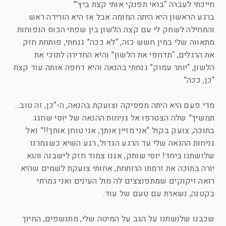
חייכתי לעברה “בואי תפנקי אותי קצת ביץ'”
ברגע הראשון היא היתה המומה אבל אז היא הורידה ראש
והתחילה לשחק לי עם קצה הלשון בין שפתי הכוס הנפוחות
מתאווה שלי במין חשש כזה, “לא ככה” גנחתי, פותחת חזק
את הרגלים, “תדחפי את הלשון” והיא החדירה לתוכי את
הלשון, “יותר עמוק” גנחתי בהנאה והיא דחפה אותה עוד קצת
“כן, ככה”
מדי פעם היא היתה מפסיקה וצועקת בהנאה, ה-“כן, זה טוב…
תמשיך” שלה הצטרפו אל גניחות ההנאה של יוסי שחגג
בתוכה, צועק בקול “אני מזיין אותך, אני טוחן אותך!!” ואל
גניחות ההנאה שלי עד הרגע הגדול, רגע השיא כשגמרנו
שלושתנו ביחד! יוסי שותק, אגנו צמוד חזק לישבנה והוא
יורה בתוכה את זרמתו הרותחת, אחותי צועקת לשמים שהיא
רואה זיקוקים שמתפוצצים לה מול העינים ואני גמרתי
בקטנה, נשארת עם טעם של עוד.
שכבנו שלושתנו על הגב על המיטה שלי, מתנשפים, החיוך