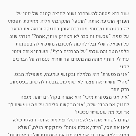
שוב היא ניסתה להשתחרר ושוב לחיצה קטנה של יוסי על
העורף הרגיעה אותה, “תרגעי” התקרבתי אליה, מחייכת, תפסתי
לה בפטמות וצבטתי, מסובבת אותן בחוזקה ורואה את הכאב
על פניה, “עכשיו זה כבר לא מצחיק אותך, אהה?” חזרתי שוב
על השאלה שלי ובלי לחכות לתשובה משכתי לה בפטמות
כלפי מטה והמשכתי “על הברכים ביץ’!”, משכתי אותה ויוסי
עזר לי, דוחף אותה מהכתפים עד שהיא נעמדה על הברכים
לפני.
“אני מצטערת” היא מלמלה ובקושי שמעתי, משפילה מבט.
“מה?” עשיתי את עצמי לא שומעת, צובטת לה שוב בפטמות,
חזק יותר.
“איי, אני מצטערת מיכי” היא אמרה בקול רם יותר, מנסה
לחנוק את הבכי שלה, “אני מבקשת סליחה על מה שעשית לך
אז ועל מה שעשיתי עכשיו”
קודם לקחתי את הפלאפון שלי וצילמתי אותה, דואגת שלא
יראו את יוסי, “חייכי, אכלת אותה” ציחקקתי מולה, “ושלא
תספרי לאף אחד כי אני אפרסם את התמונות שלך באינטרנט”