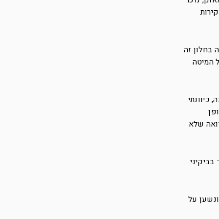
ונן, נזכר
ירות
 בחלון זה
ל המיטה
 כיוונתי
פן
ואה שלא
בביקיני
ונשען על