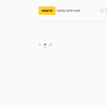
מועדפים
|
התחבר
|
הרשמה
א
א
א