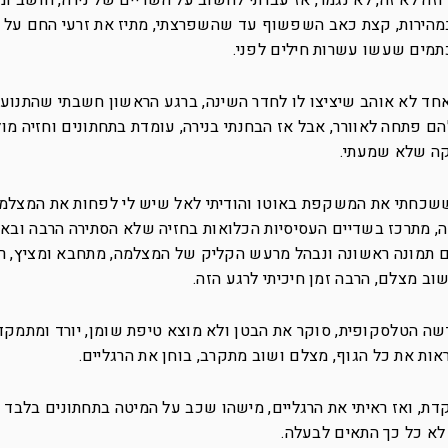
זה לא זה, לא נגמר, אז עברתי לחשוב על השדיים של נירה, חושב ומא
מהירות, קצת כאב השפשוף עד שהשפרצתי, מתיז את זרעי החם על ק
תמים שעשו עשרות חילים לפני.
 אחד לא אוהב שיציצו לו לחדר השינה, ברגע הראשון חשבתי שהתנועה
ם פתחה לאוורר, אבל אז הבחנתי בנירה, עומדת בתחתונים וחזיה מו
יקה שלא שמעתי.
ששכחתי את המשקפת באוטו והודיתי לאל שיש לי לפחות את המצלמה,
ה, מתרכז בשדיים העסיסיות הכלואות בחזיה שלא הסתירה הרבה ובאו
ם תמונה ראשונה ונבהל מרעש הקליק של המצלמה, מתחבא ומציץ, ר
וב מצלם, הרבה זמן חיכיתי לרגע הזה.
ה הטלסקופית, סוקר את הבטן ולא מוצא טיפת שומן, יורד ומתמקד 
ת את כל הגוף, מצלם ושוב מתקרב, בוחן את הרגליים.
ת, ואז ראיתי את הרגליים, מישהו שכב על המיטה בתחתונים בלבד 
לא כל כך התאים לבעלה.