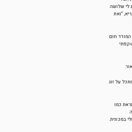
 לי שלושה
יא, “ואת
 המודד חום
ז השקפתי
ור.
תכל על זוג
ראת כמו
ה
 במכונית.