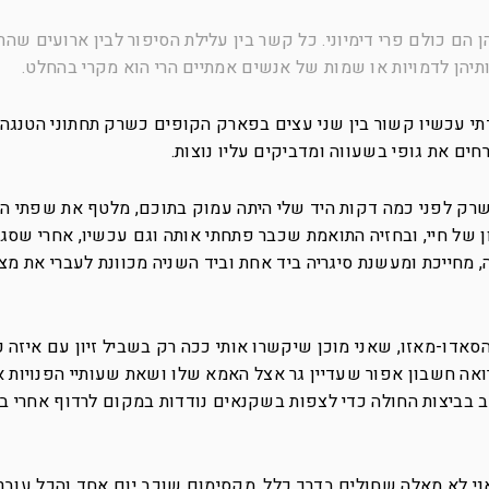
ן הם כולם פרי דימיוני. כל קשר בין עלילת הסיפור לבין ארועים שה
ותיהן לדמויות או שמות של אנשים אמתיים הרי הוא מקרי בהחלט.
מדתי עכשיו קשור בין שני עצים בפארק הקופים כשרק תחתוני הטנגה 
ים את גופי בשעווה ומדביקים עליו נוצות.
 שרק לפני כמה דקות היד שלי היתה עמוק בתוכם, מלטף את שפתי ה
ן של חיי, ובחזיה התואמת שכבר פתחתי אותה וגם עכשיו, אחרי שסג
מחייכת ומעשנת סיגריה ביד אחת וביד השניה מכוונת לעברי את מצ
אדו-מאזו, שאני מוכן שיקשרו אותי ככה רק בשביל זיון עם איזה כ
 רואה חשבון אפור שעדיין גר אצל האמא שלו ושאת שעותיי הפנויות א
ב בביצות החולה כדי לצפות בשקנאים נודדות במקום לרדוף אחרי ב
אני לא מאלה שחולים בדרך כלל, מקסימום שוכב יום אחד והכל עובר