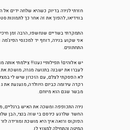
חזרתי לנירה בדיוק כשהיא שלחה ידים אל הג
בווידיאו, להפוך את זה אחר כך לתמונות סט
התמקדתי בשדיים שנחשפו, הרבה זמן חיכיתי ל
אני שקוע בנירה, דוחף יד למכנסי הפיג’מה
התחתונים.
יש אלוהים! תפילותיי נענו!! צילמתי אותה 
לעברו את ישבנה בתנועה מגרה, מושכת את 
רקדה עירומה כביום היוולדה, מנענעת את 
מבשר שגם הוא מיוחם.
נירה התכופפה ומשכה את האיש ברגליים, מש
החשד שלרגע כירסם בי שזה בנצי, הבן שלה
הפוקוס ורואה איך היא מושכת ומורידה לזר א
המיטה והתחילה למצוץ לו.