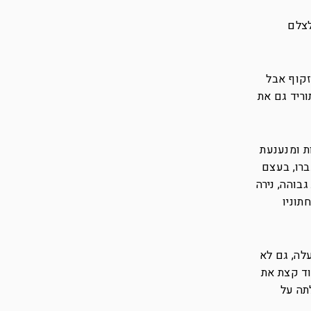
לצלם
זקוף אבל
וריד גם את
ת ומנענעת
ברו, בעצם
ו יותר מ-4 שעות ברצף באיכות גבוהה, נירה
תוניו
לה, גם לא
וד קצת את
לתה על