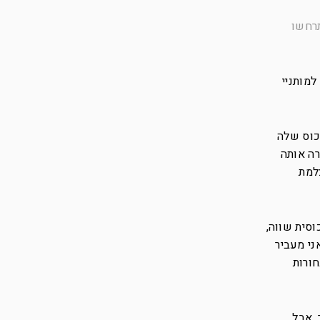
תרחשו
למותניי
כוס שלה
רה אותה
למת
וסית שווה,
ני מעביר
חורות
, אבל