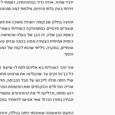
ירגזי שחור, אורח נדיר במחוזותינו, רשמתי 
זיהיתי בעין בלתי מזוינת, צילמתי כמה תמונו
תנועה בחלון שבקומה השניה משכה את תשומת
שעורים פרטיים במתמטיקה כשהייתי בשמינית
באמת הבן שלה, זה הבן של בעלה מהאישה 
כוסית אמיתית הצעירה ממנו בכמה שנים טו
שנתיים, במקרה, גיליתי שהוא לקוח של המש
וכסף.
אני זוכר כשהייתי בא אליהם לתת לו שיעור 
כל כך הדוקים עד שהבליטו את שרטוט תחת
שלי היתה תולה לייבוש על חבל הכביסה, ח
שדיה הגדולים והזקופים ואת הפטמות המז
רגע נפתח, מדליקה לי את ההורמונים ומעמיד
תבחין בתורן הגדול שאי אפשר להסתיר במכנ
הפעם הראשונה שאוננתי היתה בגללה, חזר