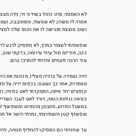
לא האמנתי, סרט כחול בשידור חי, נירה מצצ
אמרה לו משהו, לא שמעתי, והסתובבה, נעמדת
ושוב מוצצת ומגישה לו את הכוס שלה למציצ
שפשפתי לעצמי במרץ, לא מפסיק לרגע להסתכ
ככה, מזדינת מול עיניי עירומה, בדקתי שוב
עוד הרבה פעמים וחזרתי להתרכז בהם.
נירה נעמדה על ברכיה מעליו, מכוונת את הז
מסתדרת, אחר כך נשענה בכפות ידיה על חזהו,
קופצים יחד איתה, התמקדתי לאט בפניה, ר
כנראה גניחות הנאה, ויורד לאט לעבר השד
במשגל הפרוע, מתבונן מהופנט ומשפשף לעצ
שפשוף קטן והשפרצתי, גמרתי הישר אל תוך 
עד שחזרתי הם הספיקו להחליף תנוחה, נירה