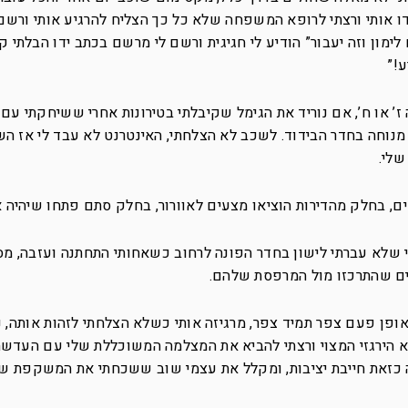
ו אותי ורצתי לרופא המשפחה שלא כל כך הצליח להרגיע אותי ורשם
מון וזה יעבור” הודיע לי חגיגית ורשם לי מרשם בכתב ידו הבלתי קר
!”
’ או ח’, אם נוריד את הגימל שקיבלתי בטירונות אחרי ששיחקתי עם
ת לא ראתה וסידרתי לי 38.5 ויום מנוחה בחדר הבידוד. לשכב לא הצלחתי, האינטרנט לא עבד לי א
שלי.
ם, בחלק מהדירות הוציאו מצעים לאוורור, בחלק סתם פתחו שיהיה א
י שלא עברתי לישון בחדר הפונה לרחוב כשאחותי התחתנה ועזבה, מס
ם שהתרכזו מול המרפסת שלהם.
ופן פעם צפר תמיד צפר, מרגיזה אותי כשלא הצלחתי לזהות אותה, נ
 לא הירגזי המצוי ורצתי להביא את המצלמה המשוכללת שלי עם העדש
כזאת חייבת יציבות, ומקלל את עצמי שוב ששכחתי את המשקפת שלי