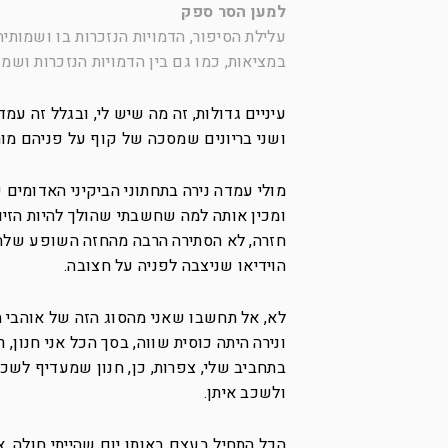
למען הסר ספק
עלילת הסיפור, הדמויות הנזכרות בו ושמותיה
במציאות, כמו גם בין הדמויות הנזכרות ושמ
עיניים גדולות, זה מה שיש לי, ובגלל זה ע
ושני בריונים שמסכה של קוף על פניהם מורח
מולי עמדה נירה בתחתוני הביקיני האדומים
ומכין אותה למה שחשבתי שהולך להיות הזיו
חזרה, לא הסתירה הרבה מהחזה השופע שלה, 
הוידיאו שניצבה לפניה על חצובה.
לא, אל תחשבו שאני מהסוג הזה של אוהבי הס
ונירה היתה כוסית שווה, בסך הכל אני חנון,
בתחביב שלי, צפרות, כן, חנון שמעדיף לשכ
ולשכב איתן.
הכל התחיל בעצם באותו יום שהייתי חולה, 