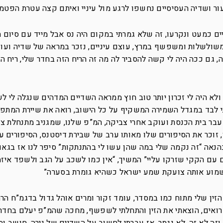
ור ושדיה העסיסיים נחשפו לרגע מול עיניי ואיתם קצה עטרת הפטמ
 כמעט ונקרעו, זה שלא גמרתי במקום היה נס אבל מייד עם סיום ה
משולשלות ומשפשף במרץ, עוצם עיניים, נזכר במראה של שדיה ועוש
 גם ככה היה לי קשה להסביר לה מה זה הריח הזה בחדר שלי, ריח ה
ל ולא היה לי זכרון יותר טוב חוץ ממראה השדיים המדהים שנגלה לי ל
 לבד במגדל השמירה המשקיף על כל הישוב, רואה את שיירת המתפ
בר בית הכנסת ועוקב אחרי צביקה, המ”פ שלנו, שמגניב מתנחלת צע
, זוכר את הסיפורים שלו מאותו ערב של שבירת דיסטנס, הסיפורים 
נאה “זה נקמה שלי במה שהן עשו לי בהתנתקות” סיפר לנו אז בגאוו
 עם הקקי שזרקו עליי” המשיך, “אין כמו לשכב על הגב ולשפד איז
שמוע אותה צועקת שמע ישראל כשהיא גומרת בסערה”
 הזין שלי מתוח כמו במסדר, עומד זקור ומרים אוהל גדול בדגמ”ח הר
ואים, הוצאתי את הזין והתחלתי לשפשף, מחכה שהמ”פ יעלם בחדרו