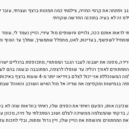
ב ופתחה את קרסי החזיה, צילמתי כמה תמונות ברצף ועצרתי, עובר 
ילס זה לא בעיה בתוכנה החדשה שקניתי.
ראות אותם ככה, גלויים וחשופים מול עיניי, הזיין נעמד לי, עומד 
 ומתחיל לשפשף, בעדינות, לאט, מתפלל שתמשיך, שתלך עד הסוף ות
מורידה, מפנה את ישבנה לעבר הגבר המסתורי, מתכופפת ברגליים ישרו
התחתונים לאורך רגליה עד שנפלו לרצפה, הסתובבה ובעטה בהם לע
לא הפסקתי לצלם, עם הזכרון שיש לי במצלמה המשוכללת אני יכול לצלם בוידיא
גופה בגמישות ומקפיצה את שדיה אל מול האיש השוכב והאוהל שבתח
כיבה אותו, הפעם ראיתי את הפנים שלו, ראיתי בוודאות שזה לא בע
, בדקתי שהמצלמה ממשיכה לצלם ושוב הסתכלתי על נירה, מכוון ע
ת התחתונים וחושפת את הזיין שלו, זיין גדול ומתוח, ובלי לחכות ע