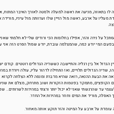
ה לו בתאווה, מניעה את ראשה למעלה ולמטה לאורך האיבר המתוח, א
 מעליו על ארבע, ראשה מול הזיין שלו וערוותה מול עיניו, מורידה 
ה.
ל על נירה והזר, אפילו בחלומות הכי ורודים שלי לא חלמתי שאני
, בפעם המי יודע כמה, שהמצלמה עובדת, יודע שמול הסרט הזה אני עת
יין הגדול אל בין רגליה והתיישבה כששדיה הגדולים רוטטים. קודם י
 שדיה הגדולים תלויים, ואז התחילה לדהור עליו, עולה ויורדת במהי
ואה את הבעת ההנאה, רואה שהיא מדברת ומנסה ללא הצלחה לקרוא 
יים הקופצים, מתמקד בפטמות הזקורות ושוב מתרחק, מצלם את שניה
מי עד שהרגשתי שאני לא יכול יותר ורצתי במהירות לשרותים… ש
האסלה, מוריד את המים וחוזר במהירות אל החדר.
 עומדת על ארבע על המיטה והזר תוקע אותה מאחור.