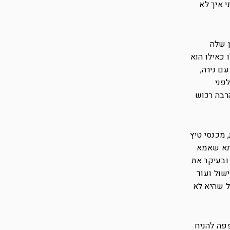
י איך לא
ן שלה
 כאילו הוא
ם נירה,
פני
רבה רכוש
 מכנסי טיץ
בתא שאמא
ובעיקר את
שול ועוד
ל שהיא לא
פה להניח