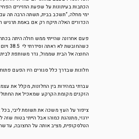
הכתבות בעיתונות על שפעת החזירים הפחיד
ימי מחלה, “תשכב בבית, תשתה הרבה תה עם לי
הכדורים האלה תיקח רק אם באמת תרגיש רע
פעם אחרונה שהייתי ממש חולה היתה בכתה ז
כשהחובש
החוצה אל הבית שממול, גדר משותפת לבית 
חלונות שבדרך כלל סגורים היו הפעם פתוחי
עברתי במהירות בין החלונות, מקלל את עצמ
הזקנים מקומת הקרקע שמאכיל את החתולי
ציפור על העץ משכה את תשומת ליבי, בכל א
ירגזי, מתנהגת כמוהו אבל הייתי בטוח שזה
הטלסקופית, מציב אותה על החצובה, עדשה 