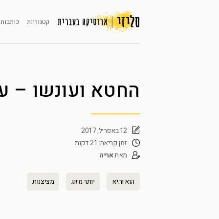
קטגוריות
כותבות 
החטא ועונשו – עי
12 באפריל, 2017
זמן קריאה: 21 דקות
מאת
אריה
הוא והיא
יותר מזוג
מציצנות