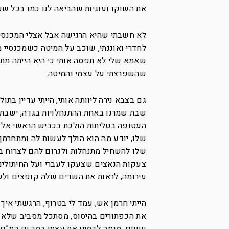
את השוקו ועוגיות שהביאה לנו כמו בכל שע
לא חשבתי שהיא הרגישה אבל אצלי המכנסיים
לחדרי ואוננתי, שוכב על המיטה כשמכנסיי 
שאמא שלי לא תפסה אותי כי היא הייתה מתה,
שהשפרצתי על עצמי והמיטה.
גם בצבא נירה ליוותה אותי, הייתי עדיין בתו
שבת שמרנו באחת ההתנחלויות בגדה, ישבתי
העטופה בטליתות הולכת בכביש הראשי אל ע
שלו, יודע מה הוא הולך לעשות לה ומתחרמן
שלו להשחיל מתנחלות ולגרום להם לצרוח בה
צעקות הנאצים שצעקו לעברי ועל החיתולים
עירומה, לראות את השדים שלה קופצים ול
הייתי חרמן אש, עמד לי בטרוף, הרגשתי איך
את הכפתורים בהיסוס, מסתכל מסביב שלא ר