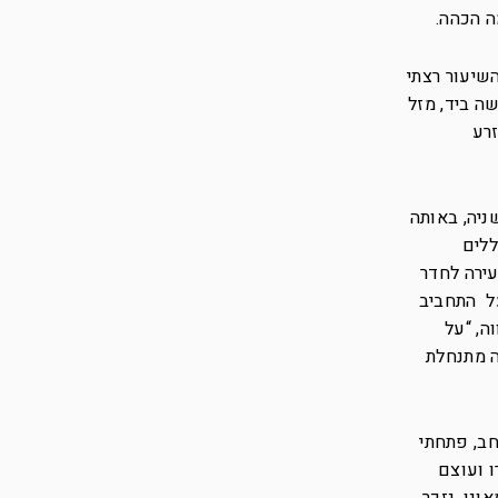
ה הכהה.
שיעור רצתי
ה ביד, מזל
זרע
שניה, באותה
ללים
ירה לחדר
על התחביב
ה, “על
ה מתנחלת
חב, פתחתי
 ועוצם