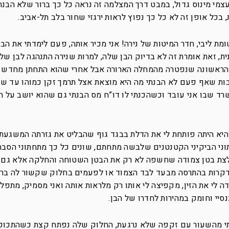
לעצמי מינוס גדול, במבט דרך המצלמה זה נראה כל כך ברור שלא הבנת
ת, בכל אופן זה לא כל כך נפוץ לראות ירגזי שחור בלב תל-אביב.
 ליבי, חדר המיטות של נירה! אני מכיר אותה, פעם לימדתי את הב
, זאת אומרת זה לא בדיוק הבן שלה, למרות שנירה התנהגה לבן שלו
הראשונה שנפטרה מהמחלה הארורה אבל אחרי שהוא התחתן מחדש ע
בות שאף פעם לא הבנתי מה היא מוצאת אצל תרמך זקן כמוהו עד של
רד שבו אני עובד וכשהכנתי לו דו”ח מס הבנתי גם שהוא יושב על ה
והיא היתה פותחת לי את הדלת בבגד גוף שהבליט את גזרתה המשגעת,
וני הביקיני הקטנטנים שלבשה מתחתם, שונים כל כך מתחתוני הס
ולצת בטן צמודה שחשפה לא רק את הבטן השטוחה והחלקה אלא גם 
דקרות בהתרסה מבעד לבד הצמוד או לפעמים בחלוק שקשור לה ברי
ה לי את הזין, מקפיצה לי אותו רק מלראות אותה ואני מסמיק, מתפל
סיי וחומק במהירות לחדרו של הבן.
תי מהשעור עם זקפה שלא נרגעת, החלוק שלה נפתח קצת כשהתכופ