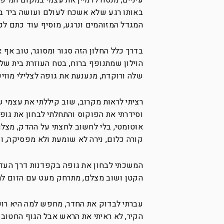
עיניים, מנסה לדמיין את עצמי במקום המ”פ ו
באותו רגע שלא אשכח לעולם ועושה ביד ב
המגדל המזוהמים ונרגע, מוסיף עוד כתם לכ
בדרך כלל החלון הזה סגור ומסוגר, טוב אף
הוילון שמתנופף ברוח, בטח העוזרת בית שלה
שלה ורוקדת, מנענעת את גופה לצלילי מוז
רציתי לראות מקרוב, שוב קיללתי את עצמי 
וסידרתי את הפוקוס והתחלתי לבחון את גופ
אוטומטי, בלי לחשוב לחצתי על ההדק, מצל
קורה כלום, נירה לא שומעת ולא מפסיקה, וש
המשכתי לבחון את גופה בקפדנות דרך העדש
הקטן ושוב מצלם, מתרחק מעט עם הזום לראו
עברתי לבדוק את החדר, מחפש למה היא רוקד
הקיר, לא ראיתי את הראש אבל הגוף החטוב 