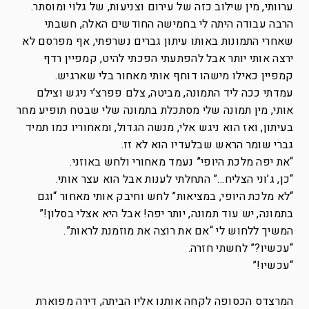
ערוותי, מין שילוב כזה של עירום וצניעות, של גלוי ומוסתר.
הרבה עבודה היתה לי בחמישה החודשים האלה, חשבתי
שאחרי התמונות באותו עיתון גברים נשרפתי, אף מפרסם לא
ירצה אותי יותר אבל להפתעתי הפכתי להיט, קמפיין רדף
קמפיין כאילו מישהו דוחף אותי מאחור בלי שארגיש.
עמדתי ככה ליד התמונה, מביטה, צלם פפרצ’י ניגש וצילם
אותי, מין תמונה שלי מסתכלת בתמונה שלי שבטח תופיע מחר
בעיתון, ואז הוא ניגש אלי, מנשה הגדול, ומאחוריו כמו תמיד
גברי שומר הראש שבלעדיו הוא לא זז.
“את יפה מלכת היופי” נעמד מאחורי ולחש באוזני.
“כן, ג’וני הצליח…” התחלתי לענות אבל הוא עצר אותי.
“לא מלכת היופי, במציאות” לחש וחיבק אותי מאחור “וגם
בתמונה, יש עוד תמונה, יותר יפה! אבל היא אצלי בסלון!”
המשיך ללחוש לי “אם את רוצה את מוזמנת לראות”.
“עכשיו?” לחשתי חזרה.
“עכשיו!”
המרצדס הכסופה לקחה אותנו אליו הביתה, דירה מפוארת