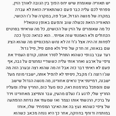
יש תאוריה שאומרת שיש יחס הפוך בין הגובה לאורך הזין,
ספרתי לכם עליה כבר פעם כשהתאוריה הזאת לא עבדה
במקרה של מנשה הגדול, אבל פה, במקרה של ג’ו הכושי,
התאוריה הזאת נכשלה שוב והפעם באופן טוטאלי!
כל מה שאומרים על הזין של הכושים, כל מה שראיתי בסרטים
הכחולים ולא האמנתי שזה אמיתי… הוא כנראה נכון! ככה
לפחות זה היה אצל ג’ו! זה לא נחש המכנסיים מה שהוא הציג
שם בגאווה, זה חדק של פיל ולא סתם פיל, פיל גדול.
רעד עבר בגופי כשהוא התחיל לסדר אותנו, קודם העמיד את
ציפי על ארבע ואחר אותי עליה כששדיי נמחצים על גבה, אף
פעם לא ראיתי דבר כזה אבל זה מה שהוא רצה ובערב הזה מה
שג’ו רוצה ג’ו מקבל, ניסיתי לא להפיל אותה, ישבני מונח מעל
ישבנה, דמיינתי איך נראים אחורינו, מה מנשה הגדול שישב
שם והסתכל בחרמנות ראה, כוס מעל כוס, החריץ שלה ומעליו
החריץ שלי, לרגע ג’ו נעלם מהעין, עבר והתייצב מאחורינו וירד
על ברכיו, הרגשתי אותו נצמד ואז שמעתי את גניחת ההפתעה
של ציפי כשהוא נעץ בה את האיבר המפחיד שלו, אוחז
במותניה ודוחף בחוזקה, אחר כך היא גנחה מכאב כשהוא