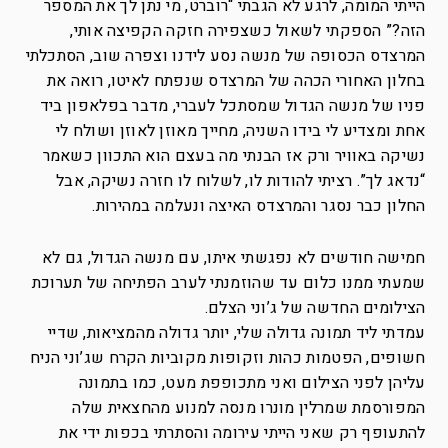
הייתי המומה, לרגע לא הגבתי “רוברט, מי נתן לך את המספר
הזה?” הספקתי לשאול כשצפירה חזקה הקפיצה אותי,
המרצדס הכסופה של מנשה נסע לידנו וצפרה שוב, הסתכלתי
בחלון האחורי הכהה של המרצדס שנפתח לאיטו, רואה את
פניו של מנשה הגדול שמסתכל לעברי, מדבר בפלאפון ביד
אחת ומצדיע לי בידו השניה, מחייך מאוזן לאוזן ושולח לי
נשיקה באוויר ורק אז הבנתי מה בעצם הוא התכוון כשאמר
“נדאג לך”. רציתי להודות לו, לשלוח לו חזרה נשיקה, אבל
החלון כבר נסגר והמרצדס האיצה ונעלמה במהירות.
חמישה חודשים לא נפגשתי איתו, עם מנשה הגדול, גם לא
שמעתי ממנו כלום עד שהוזמנתי לערב הפתיחה של תערוכת
הצילומים החדשה של ג’וני הצלם.
עמדתי ליד תמונה גדולה שלי, יותר גדולה מהמציאות, שדיי
חשופים, הפטמות כהות וזקופות מקוביות הקרח שג’וני הניח
עליהן לפני הצילום ואני מתכופפת מעט, כמו בתמונה
המפורסמת שמרלין מונרו מנסה למנוע מהחצאית שלה
להתעופף רק שאני הייתי עירומה והסתרתי בכפות ידי את