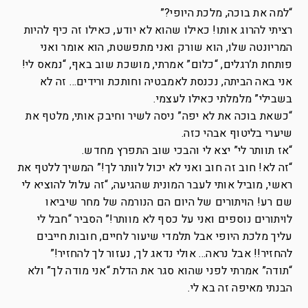
“למה את בוכה, מלכת היופי?”
רציתי להרוג אותו! כאילו שהוא לא יודע, כאילו זה כיף להיות
המריונטה שלו, הוא שורק ואני מתפשטת, הוא אומר ואני
פותחת ת’רגלים, “כלום” אמרתי, מושכת שוב באף, “נמאס לי!
אני באה הביתה, נכנסת לאמבטיה וחותכת ורידים… זה לא
בשבילי” מלמלתי כאילו לעצמי.
“כשאת בוכה את לא יפה” ניסה לשיר וחיבק אותי, מלטף את
שיערי בליטוף אבהי כזה.
“אז תוותר לי” יצא לי והבכי שוב התפרץ מחדש.
“זה לא! חוב זה חוב ואני לא יכול לוותר לך!” המשיך ללטף את
ראשי, מוביל אותי לעבר המונית שהגיעה, “זה עלול להוציא לי
שם רע! הויתורים של היום הם הנורמה של מחר שיביאו
לויתורים נוספים ואני על כסף לא מוותר!” הסביר “חבל לי
עליך מלכת היופי אבל תלמדי שיעור לחיים, חובות חייבים
להחזיר!! אבל נראה… אולי נדאג לך, נעזור לך להחזיר!”
“תודה” אמרתי לפני שהוא סגר את הדלת “אני מודה לך” ולא
הבנתי מאיפה זה בא לי.