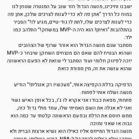
ישבנו וחיכינו, מנשה הגדול חזר שוב על המנטרה שטחן לנו
במוח כל הדרך “אתן פה לא כדי לענות לצרכים שלכן, אתן פה
כדי לענות לצרכים שלו, לתת לו גוד-טיים, מגיע לו!” הסביר
בהתלהבות “ראיתן! הוא היה ה-MVP במשחק!” התלהב כמו
ילד.
מסתבר שגם מנשה הגדול הוא אוהד שרוף של הצהובים
ושהוא הבטיח להם שאם הם מנצחים השחקן שיבחר כ-MVP
יזכה לפינוק חלומי ועוד הסתבר לי שזאת לא הפעם הראשונה
שהוא עושה את זה, מין מסורת כזאת.
הדפיקה בדלת הקפיצה אותי, “מעכשיו רק אנגלית!” הודיע
מנשה ושלח אותי לפתוח.
פתחתי, מפאת כבודו אני אקרא לו ג’ו, בכל אופן האיש נשוי
ואני לא אגלה את השם האמיתי שלו, עמד מולי גדול כזה,
ממש חוסם את הדלת ובפעם הראשונה קלטתי עד כמה הוא
גבוה או שאני נמוכה.
מנשה הגדול התייחס אליו כאילו הוא נשיא ארצות הברית ולא