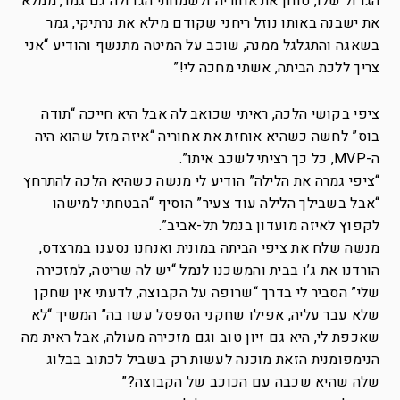
הגדול שלו, טוחן את אחוריה ולשמחתי הגדולה גם גמר, ממלא
את ישבנה באותו נוזל ריחני שקודם מילא את נרתיקי, גמר
בשאגה והתגלגל ממנה, שוכב על המיטה מתנשף והודיע “אני
צריך ללכת הביתה, אשתי מחכה לי!”
ציפי בקושי הלכה, ראיתי שכואב לה אבל היא חייכה “תודה
בוס” לחשה כשהיא אוחזת את אחוריה “איזה מזל שהוא היה
ה-MVP, כל כך רציתי לשכב איתו”.
“ציפי גמרה את הלילה” הודיע לי מנשה כשהיא הלכה להתרחץ
“אבל בשבילך הלילה עוד צעיר” הוסיף “הבטחתי למישהו
לקפוץ לאיזה מועדון בנמל תל-אביב”.
מנשה שלח את ציפי הביתה במונית ואנחנו נסענו במרצדס,
הורדנו את ג’ו בבית והמשכנו לנמל “יש לה שריטה, למזכירה
שלי” הסביר לי בדרך “שרופה על הקבוצה, לדעתי אין שחקן
שלא עבר עליה, אפילו שחקני הספסל עשו בה” המשיך “לא
שאכפת לי, היא גם זיון טוב וגם מזכירה מעולה, אבל ראית מה
הנימפומנית הזאת מוכנה לעשות רק בשביל לכתוב בבלוג
שלה שהיא שכבה עם הכוכב של הקבוצה?”