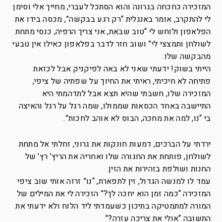
המזכירה כחכחה בגרונה והוא הסתכל לעברי, מחייך אלי וסימן
לי להתקרב, אומר באנגלית “רק רגע בבקשה”, מכסה בידו את
הפלאפון ולוחש לי “טוב שבאת, אני צריך הרפיה, כנסי מתחת
לשולחן ותמצצי לי” ושוב חזר לדבר בפלאפון כאילו אין טבעי
מהבקשה שלו.
הייתי בשוק! ידעתי שאני לא באה לפיקניק אבל לכזאת
פתיחה לא חיכיתי, ראיתי את החיוך על שפתיה של ציפי,
המזכירה שלו, חשבתי שהיא תצא אבל לתדהמתי היא
התיישבה באחד הכסאות שממולו, שמה רגל על רגל והאיצה
בי “נו, למה את מחכה, הבוס לא אוהב לחכות”.
ירדתי על הברכים, דמעות חונקות את גרוני, זחלתי אל מתחת
לשולחן, פותחת את החגורה שלו ואחריה את הריץ’ רץ’ של
החנות ושולפת בזהירות את הזין.
עמד לו למנשה הגדול, זין לתפארת, “נו” זרזה אותי שוב ציפי
המזכירה “כמה זמן הוא יחכה לך?” הזכירה לי את המילים של
המורה למתמטיקה בתיכון כשעמדתי ליד הלוח ולא ידעתי את
התשובה “אולי את צריכה עזרה?”