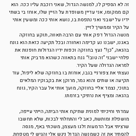
זה לא הספיק לו, למנשה הגדול, שאני רוכבת עליו ככה. הוא
קם ממקומו, אני עדיין משופדת על הזיין שלו, אוחז בי בשתי
ידיו על ישבני ואני נתפסת בו, נושא אותי ככה ומשעין אותי
על הקיר וממשיך לזיין.
מנשה הגדול דפק אותי עם הרבה תאווה, תוקע בחוזקה
באגנו, ישבנו נע קדימה ואחורה ובכל תקיעה כזאת הוא גונח
בהנאה, “כן!” נעץ בחוזקה וכפות ידיו הגדולות חופנות את
פלחי ישבני “זה טוב!” גנח בתאווה כשהוא מדביק אותי
למראה הגדולה שעל הקיר.
נעצתי את צפורניי בגבו, אוחזת בו בחוזקה שלא ליפול, עוד
תקיעה או שתים והוא גמר, מרוקן את בקבוקיו המלאים
בתוכי, נצמד אליי בחוזקה, מועך אותי אל עבר הקיר, גונח
בהנאה ומציף את נרתיקי בזרמתו.
עמדתי וחיכיתי למונית שתיקח אותי הביתה, הייתי עייפה,
מושפלת ומותשת, כאב לי והתחלתי לבכות, שלא תחשבו
שרציתי אבל הדמעות זלגו מעצמן, משכתי באף, מנסה
להסתיר את זה כשמנשה הגדול ניגש אלי והגיש לי מטפחת.