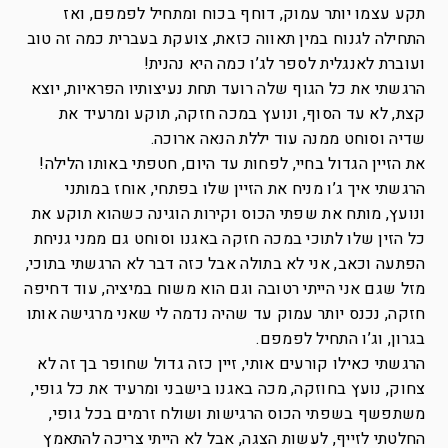
תקע עצמו יותר עמוק, דוחף בכוח ומתחיל לפמפם, ואז
התחילה לגנוח במין תאווה כזאת, צועקת בעברית כמה זה טוב
ועוברת לאנגלית לספר לג’ו כמה היא נהנית!
הרגשתי את כל הגוף שלה רועד תחת נעיצותיו הפראיות, יוצא
קצת, לא עד הסוף, ונועץ במכה חזקה, תוקע ומרעיד את
שדיה וסוחט ממנה עוד יללת הנאה ארוכה.
את הזיין הגדול בחיי, לפחות עד היום, חטפתי באותו הלילה!
הרגשתי איך ג’ו מניח את הזיין שלו בפתחי, אוחז במותני
ונועץ, מותח את שפתי הכוס וקירות הוגינה כשהוא תוקע את
כל הזין שלו לתוכי במכה חזקה באגנו וסוחט גם ממני גניחת
הפתעה וכאב, אני לא בתולה אבל כזה דבר לא הרגשתי בתוכי,
מזל שגם אני הייתי רטובה וגם הוא משוח במיציה, עוד דחיפה
חזקה, נכנס יותר עמוק עד שהיה נדמה לי שאני מרגישה אותו
בגרון, וג’ו התחיל לפמפם.
הרגשתי כאילו קורעים אותי, זיין כזה גדול שחופר בך זה לא
צחוק, נועץ בחוזקה, מכה באגנו בישבני ומרעיד את כל גופי,
משתפשף בשפתי הכוס הרגישות ושולח זרמים בכל גופי,
החלטתי לזייף, לעשות הצגה, אבל לא הייתי צריכה להתאמץ