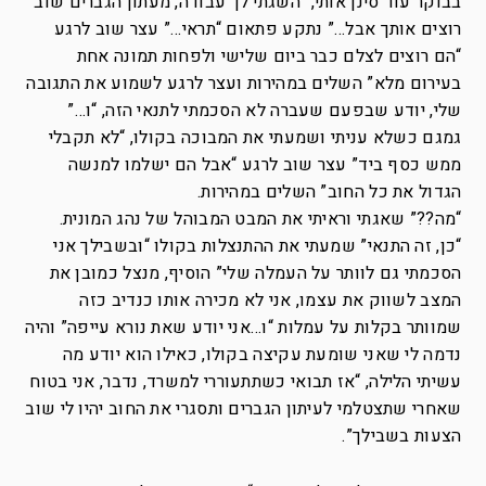
בבוקר עוד סינן אותי, “השגתי לך עבודה, מעתון הגברים שוב
רוצים אותך אבל…” נתקע פתאום “תראי…” עצר שוב לרגע
“הם רוצים לצלם כבר ביום שלישי ולפחות תמונה אחת
בעירום מלא” השלים במהירות ועצר לרגע לשמוע את התגובה
שלי, יודע שבפעם שעברה לא הסכמתי לתנאי הזה, “ו…”
גמגם כשלא עניתי ושמעתי את המבוכה בקולו, “לא תקבלי
ממש כסף ביד” עצר שוב לרגע “אבל הם ישלמו למנשה
הגדול את כל החוב” השלים במהירות.
“מה??” שאגתי וראיתי את המבט המבוהל של נהג המונית.
“כן, זה התנאי” שמעתי את ההתנצלות בקולו “ובשבילך אני
הסכמתי גם לוותר על העמלה שלי” הוסיף, מנצל כמובן את
המצב לשווק את עצמו, אני לא מכירה אותו כנדיב כזה
שמוותר בקלות על עמלות “ו…אני יודע שאת נורא עייפה” והיה
נדמה לי שאני שומעת עקיצה בקולו, כאילו הוא יודע מה
עשיתי הלילה, “אז תבואי כשתתעוררי למשרד, נדבר, אני בטוח
שאחרי שתצטלמי לעיתון הגברים ותסגרי את החוב יהיו לי שוב
הצעות בשבילך”.