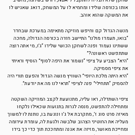
שחקן שלא הצליח להתקבל ל-NBA, דורש בשלומו, מושיב
אותו בכורסה שלידו ומחמיא לו על המשחק, דואג שאגיש לו
את המשקה שהוא אוהב.
מנשה הגדול קם וחיפש מוזיקה מתאימה במערכת שבחדר
“בואו, תעמדו מולנו” התיישב חזרה בכורסה הגדולה, מחכה
ששתינו נעמוד ופנה לשחקן הכושי שלידו “ג’ו, מי אתה רוצה
שתתפשט ראשונה?”
“היא” הצביע על ציפי “נשמור את היפה לסוף” הוסיף וראיתי
את ציפי מסמיקה.
“היא היתה מלכת היופי” השוויץ מנשה הגדול והפעם תורי היה
להסמיק “תתחילי” פנה לציפי “תראי לנו מה את יודעת”.
ציפי השתדלה, ראו עליה, מתנועעת לקצב המוזיקה השקטה
ומתחילה להתפשט, מנסה לגרות בתנועות שכאילו נלקחו
מאיזה סרט סוג ז’, מתקרבת אל ג’ו ונוגעת בו, נותנת לו למשוך
מעליה את החוטיני הצהוב שלבשה ולגעת לה, עומדת עירומה
ומחייכת מאושר, מזיזה את אגנה ומתחככת תוך כדי כך בידו