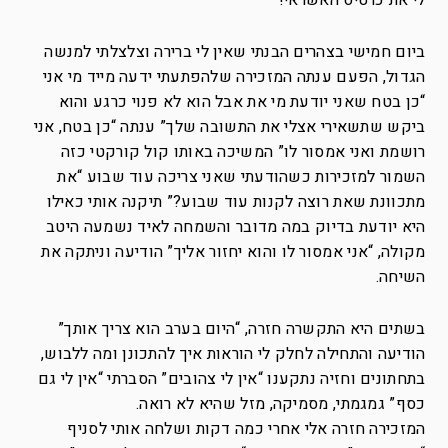
לי את כרטיס האשראי!
ביום חמישי בצהרים הבנתי שאין לי ברירה וצלצלתי למנשה
הגדול, הפעם ענתה המזכירה שלהפתעתי ידעה מייד מי אני
“כן בטח שאני יודעת מי את אבל הוא לא פנוי כרגע והוא
ביקש שתשאירי אצלי את התשובה שלך” ענתה “כן בטח, אני
רושמת ואני אמסור לו” המשיכה באותו קול קורקטי כזה
השמור למזכירות כשהודעתי שאני צריכה עוד שבוע “את
מתכוונת שאת רוצה לקנות עוד שבוע?” תיקנה אותי כאילו
היא יודעת בדיוק במה מדובר והשמחה לאיד נשמעה היטב
מקולה, “אני אמסור לו והוא יחזור אליך” הודיעה וניתקה את
השיחה.
בשתים היא התקשרה חזרה, “היום בערב הוא צריך אותך”
הודיעה והתחילה לחלק לי הוראות איך להתכונן ומה ללבוש,
בתחתונים וחזיה נתקענו “אין לי צהובים” הסברתי “אין לי גם
כסף” גמגמתי, מסמיקה, מזל שהיא לא רואה.
המזכירה חזרה אלי אחרי כמה דקות ושלחה אותי לסניף