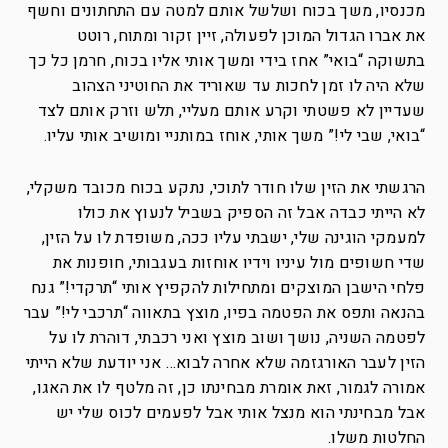
מכנסיו, משך בכוח ושלשל אותם למטה עם התחתונים וחשף
את אברו הגדול המוכן לפעולה, זיין זקור ומתוח, רוטט
בתשוקה “בואי” אחז בידי ומשך אותי אליו בכוח, חרמן כל כך
שלא היה לו זמן לחכות עד שאוריד את החוטיני הצהוב
שעדיין לא פשטתי וקרע אותם מעליי, תלש וזרק אותם לצד
“בואי, שבי לי!” משך אותי, אוחז במותניי ומושיב אותי עליו.
הרגשתי את הזין שלו חודר לתוכי, נתקע בכוח מכובד משקלי,
לא הייתי כבדה אבל זה הספיק בשביל לנעוץ את כולו
למעמקי הוגינה שלי, ישבתי עליו ככה, משופדת לו על הזין,
שדי חשופים מול עיניו וידיו אוחזות בעגבותי, חופנות את
פלחי הישבן המוצקים ומתחילות להקפיץ אותי “תרקדי!” גנח
בהנאה ותפס את הפטמה בפיו, מוצץ בתאווה “תרכבי לי!” עבר
לפטמה השניה, נושך ושוב מוצץ ואני רכבתי, דוהרת לו על
הזין לעבר האורגזמה שלא אחרה לבוא… אני יודעת שלא הייתי
אמורה לגמור, זאת אומרת מבחינתו כן, זה מלטף לו את האגו,
אבל מבחינתי הוא מנצל אותי אבל לפעמים לכוס שלי יש
החלטות משלו.