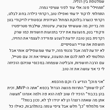
שמלטפת בין רגליה.
“תתחילי” פנה אלי עוד לפני שציפי גמרה.
התחלתי. לרקוד ידעתי ואפילו טוב, רקדתי כילדה בחוג לבלט,
רקדתי כנערה בלהקת המחול העירונית ובסטודיו לריקודי בטן
וזה בדיוק מה שעשיתי עכשיו, עינטזתי, שילבתי סטריפטיז
ורקודי בטן, מנענעת את ירכי בתנועות חושניות כמו שרק
רקדנית בטן טובה יודעת לנענע ומורידה לעצמי את החזיה,
חושפת את שדיי העסיסיים.
לא יודעת למה אבל נהנתי מזה, ידעתי שמשפילים אותי אבל
החלטתי לא לתת להם את התענוג, עשיתי את זה עם סטייל,
עם הרבה חושניות, והבליטה שצמחה במכנסי שניהם הוכיחה
לי כי אני עושה את זה טוב.
“אני מוכן” הודיע ג’ו וקם מהכסא.
“הן לרשותך” התרווח מנשה הגדול בכסא “אתה ה-MVP, זכית
בהן בכבוד” הזכיר לו שוב למה הוא פה ולמה אנחנו “תעשה
אתן מה שאתה רוצה! הן לא יגידו לך לא, נכון בנות?”
אני מלמלתי “כן” חלש אבל ציפי ענתה בהתלהבות, כאילו כל