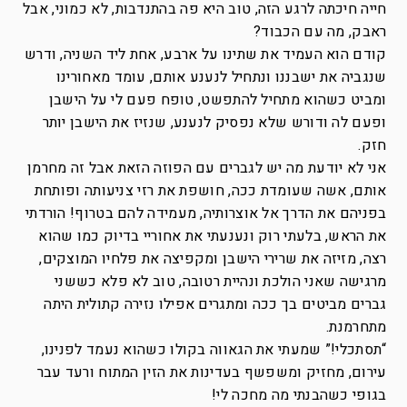
חייה חיכתה לרגע הזה, טוב היא פה בהתנדבות, לא כמוני, אבל
ראבק, מה עם הכבוד?
קודם הוא העמיד את שתינו על ארבע, אחת ליד השניה, ודרש
שנגביה את ישבננו ונתחיל לנענע אותם, עומד מאחורינו
ומביט כשהוא מתחיל להתפשט, טופח פעם לי על הישבן
ופעם לה ודורש שלא נפסיק לנענע, שנזיז את הישבן יותר
חזק.
אני לא יודעת מה יש לגברים עם הפוזה הזאת אבל זה מחרמן
אותם, אשה שעומדת ככה, חושפת את רזי צניעותה ופותחת
בפניהם את הדרך אל אוצרותיה, מעמידה להם בטרוף! הורדתי
את הראש, בלעתי רוק ונענעתי את אחוריי בדיוק כמו שהוא
רצה, מזיזה את שרירי הישבן ומקפיצה את פלחיו המוצקים,
מרגישה שאני הולכת ונהיית רטובה, טוב לא פלא כששני
גברים מביטים בך ככה ומתגרים אפילו נזירה קתולית היתה
מתחרמנת.
“תסתכלי!” שמעתי את הגאווה בקולו כשהוא נעמד לפנינו,
עירום, מחזיק ומשפשף בעדינות את הזין המתוח ורעד עבר
בגופי כשהבנתי מה מחכה לי!