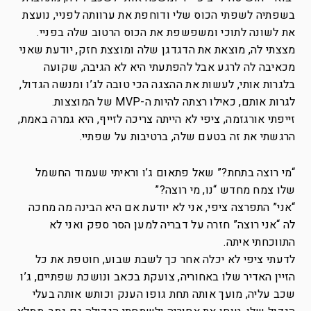
בשפתיה לשפתי הכוס שלי ודוחפת את ערוותה לפניי, נועצת
את לשונה לתוכי ומשפשפת את הכוס הרטוב שלה בפניי.
מצצתי לה, מוצאת את הדגדגן שלה ומוצצת חזק, יודעת שאני
מכאיבה לה לרגע אבל להפתעתי היא לא הגיבה, שקועה
בלגרות אותי, לעשות את ההצגה הכי טובה לג’ו ומנשה הגדול,
לגרות אותם, כאילו רצתה להיות ה-MVP של המוצצות.
זייפתי אורגזמה, ציפי לא הייתה צריכה לזייף, היא גמרה באמת,
הרגשתי את זה בטעם שלה, ברטיבות על שפתיי.
“מי רוצה בתחת?” שאל פתאום ג’ו וראיתי שעמוד החשמל
שלו צמח מחדש “נו, מי רוצה?”
“אני” התפרצה ציפי, אני לא יודעת אם היא הבינה מה מחכה
לה “אני רוצה” חזרה על דבריה למען הסר ספק ואני לא
התווכחתי איתה.
לדעתי ציפי לא יכלה אחר כך לשבת שבוע, חוטפת את כל
הזיין האדיר שלו באחוריה, צועקת בכאב ונושכת שפתיים, ג’ו
שכב עליה, מועך אותה תחת גופו הענק וכותש אותה בעלי