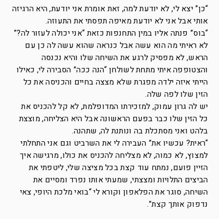
“כן” יצא לי, לא יודעת למה, זאת אומרת אני יודעת, היא הרגיזה
אותי אבל אני לא יודעת מאיפה תפסתי את התעוזה.
“בוס” פנתה אליו במין התחנפות כזאת “אני יכולה לעזור לה?”
לא ראיתי מה הוא עשה אבל כנראה שהוא עשה לה כן עם
הראש, לא מפסיק לרגע את השיחה שלו והיא נכנסה
והצטופפה איתי מתחת לשולחן “הנה ככה” הסבירה לי, כאילו
הייתי איזה ילדה מפגרת שלא מצצה בחיים והכניסה את כל
הזין שלו לפה שלה.
יש לה גרון עמוק, למזכירתו המדופלמת, לא קל להכניס את
כל הזין שלו כבר בפעם הראשונה אבל היא הצליחה, מוצצת
בלהט ואני מסתכלת בה ונותנת לה, שתהנה.
“ראית? עכשיו את” העבירה לי את השרביט וגם אני התחלתי
למצוץ, לא כמוה, לא מצליחה להכניס את כולו, מרגישה איך
הזיין פועם, נמתח עוד קצת בכל מציצה שלי, ליטפתי את
הביצים התלויות ומצצתי, שמעתי אותו נפרד ומסיים את
השיחה, סוגר את הפלאפון וקורא לי “בואי מלכת היופי, צאי
נדפוק אותך קצת”.