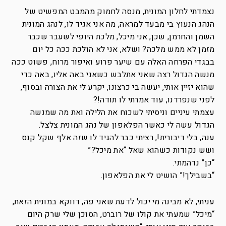
נצמדתי לחלון המונית, מנסה לחמוק מהמבט המפשיט של
הנהג הנעוץ בי מבעד למראה, מה אני אגיד לו, לנהג המונית
השמן והחרמן, שכן, אני מיכל, מלכת היופי לשעבר שכבר
מזמן לא ממש מלכה? ושלא, אני לא הולכת ככה כל יום
בבגדי הפרחה האלה עם שיער פרוע ואיפור מרוח, פשוט ככה
מנשה הגדול רצה שאני אתלבש כשאני באה אליו, באה כדי
שהוא יזיין אותי, יעשה בי כרצונו, יקרע לי את הצורה ובסוף,
לפני שנפרדנו, עוד אמרתי לו תודה!?
עצמתי עיניים וניסיתי לשכוח את הלילה ואת מה שמנשה
הגדול עשה לי כאשר הפלאפון של נהג המונית צלצל.
ענה, בלי דיבורית!, רציתי כבר להגיד לו שזה אלף שקל קנס
ושש נקודות כשהוא שאל “את מיכל?”
“כן” נדהמתי.
“בשבילך!” הושיט לי את הפלאפון.
עניתי, לא מבינה מי יכול לדעת שאני פה, דווקא במונית הזאת,
“מיכל” שמעתי את קולו של רוברט, הסוכן שלי שרק היום