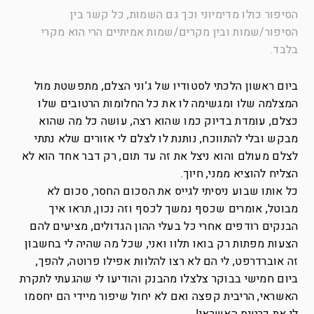
הסיפור כולו מדימיוני וכך גם השמות, כל קשר בין
הסיפור/שמות ובין מקרים/שמות אמיתיים הרי הוא מקרי
בלבד.
ביום ראשון הלכתי לסטודיו של ג’וני הצלם, מתפשטת מול
המצלמה שלו ומגשימה לו את כל החלומות הרטובים שלו
כצלם, עומדת בדיוק כמו שהוא רצה, עושה כל מה שהוא
מבקש ובלי להתווכח, נותנת לו לצלם לי אזורים שלא נתתי
לצלם מעולם והוא ניצל את זה עד תום, רק דבר אחד הוא לא
הצליח להוציא ממני, חיוך.
כל אותו שבוע ניסיתי לגייס את הסכום החסר, סכום לא
מבוטל, אומרים שכסף נמשך לכסף וזה נכון, תראו איך
הבנקים רודפים אחרי כל בעלי ההון הגדולים, מציעים להם
הצעות מפתות רק בואו תלוו ואני, שכל מה שהיה לי בחשבון
זה אוברדרפט, לי הם לא רצו להלוות אפילו פרוטה, להפך,
ביום חמישי בבוקר צלצלו מהבנק והודיעו לי שהגעתי לתקרת
האשראי, הריבית קפצה ואם לא יחול שיפור מיידי הם יחסמו