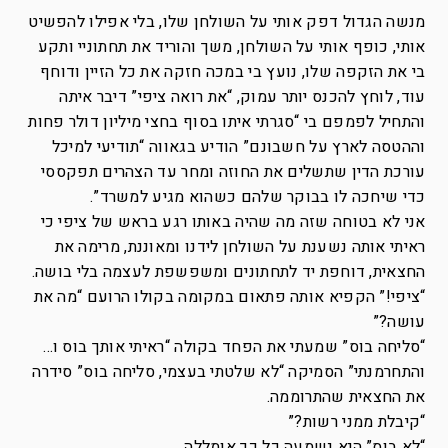
מנשה הגדול דפק אותי על השולחן שלו, בלי אפילו להפשיט
אותי, כופף אותי על השולחן, משך והוריד את תחתוניי ותקע
בי את הזקפה שלו, נועץ בי במכה חזקה את כל הזיין ודוחף
עוד, לוחץ להכנס יותר עמוק, “את רואה ציפי” דיבר איתה
והתחיל לפמפם בי “סגרתי איתו בסוף בחצי מיליון דולר פחות
וההטסה לארץ על חשבונם” הודיע בגאווה “תודיעי למיכל
עורכת הדין שתשלים את החוזה ומחר עד הצהרים תפקססי
כדי שיחכה לו בבוקר שלהם כשהוא מגיע למשרד”.
אני לא בטוחה שזה מה שהיה באותו רגע בראש של ציפי כי
ראיתי אותה נשענת על השולחן לידנו ומאוננת, מרימה את
החצאית, דוחפת יד לתחתונים ומשפשפת לעצמה בלי בושה.
“ציפי!” הקפיא אותה פתאום במקומה בקולו הרועם “מה את
עושה?”
“סליחה בוס” שמעתי את הפחד בקולה “ראיתי אותך בוס ו…
והתחרמנתי” הסמיקה “לא שלטתי בעצמי, סליחה בוס” סידרה
את החצאית שהתרוממה.
“קיבלת ממני רשות?”
“לא בוס” היא נשמעה כל כך אומללה.