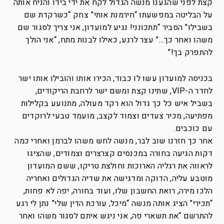
קצת לפני שהגענו מנשה הגדול לקח את ידי בידו והניח אותה
על הבליטה במפשעתו “חירמנת אותי” צחק “כשרקדת שם
בשבילו” הסביר “תתכונני! נגיע למועדון, אני צריך לסגור שם
משהו ואחר כך…” עצר לרגע, כאילו לבנות מתח, “אני הולך
להתפרק בך!”
בכניסה למועדון עשו לו כבוד, הכירו אותו והובילו אותו ישר
לחדר ה-VIP, שתינו קצת ומשם ישר לרחבת הריקודים,
בשביל איש כל כך גדול הוא רקד מעולה, מתנועע בקלילות
מפתיעה, מכיר צעדים וצמוד לקצב, מועמד טבעי לרוקדים
עם כוכבים.
אחר כך חזרנו שוב לבר, מנשה לחש משהו לברמן ואחרי כמה
דקות הגיעה בחורה במכנסים קצרצרים וצמודים, שהציגו
לראווה את רגליה הארוכות וחולצת טריקו, ששם המועדון
מוטבע עליה, הדוקה ומדגישה את שדיה הגדולים ואחריה
הלכו מירה, רואת החשבון שלו, ועוד בחורה, יפה לא פחות,
“תכירי” הציג אותה מנשה “מיכל, עורכת הדין שלי” נתן לי רגע
להתרשם “את תשארי פה, אני ניגש איתם לסגור משהו ואחר