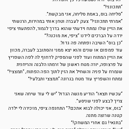
“תתכונני!”
“סליחה בוס, באמת סליחה, אני מבקשת”.
“אמרתי תתכונני!” צעק לעברה וטחן אותי במהירות, הרגשתי
את הזיין שלו נמתח וידעתי שהוא בדרך לגמור, להפתעתי ציפי
ירדה על הברכים לידנו “ציפי, את מוכנה?”
“כן בוס” השיבה ופתחה פה גדול.
עוד פמפום או שנים והוא יצא ממני והסתובב לעברה, מכוון
את הזיין המתוח ועוד לפני שהספיק לדחוף לה לפה השפריץ
על פרצופה, יורה מטח ראשון של זרמתו הלבנה והריחנית
שנמרח על פניה והשחיל את הזין לתוך הפה הפתוח, “תמצצי!”
נמתח והשפריץ עוד מטח בגרונה “תמצצי ותבלעי!”
“עכשיו תצאו” הודיע מנשה הגדול “יש לי עוד שיחה שאני
צריך לבצע לפני שניסע”.
“בוס, אני יכולה לבוא אתכם?” התחנפה ציפי, מזכירה לי ילדה
קטנה שרוצה מתנה.
“בתנאי! גם אחרי המשחק!”