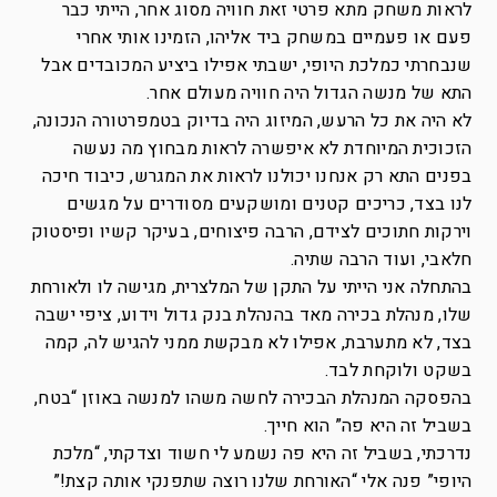
לראות משחק מתא פרטי זאת חוויה מסוג אחר, הייתי כבר
פעם או פעמיים במשחק ביד אליהו, הזמינו אותי אחרי
שנבחרתי כמלכת היופי, ישבתי אפילו ביציע המכובדים אבל
התא של מנשה הגדול היה חוויה מעולם אחר.
לא היה את כל הרעש, המיזוג היה בדיוק בטמפרטורה הנכונה,
הזכוכית המיוחדת לא איפשרה לראות מבחוץ מה נעשה
בפנים התא רק אנחנו יכולנו לראות את המגרש, כיבוד חיכה
לנו בצד, כריכים קטנים ומושקעים מסודרים על מגשים
וירקות חתוכים לצידם, הרבה פיצוחים, בעיקר קשיו ופיסטוק
חלאבי, ועוד הרבה שתיה.
בהתחלה אני הייתי על התקן של המלצרית, מגישה לו ולאורחת
שלו, מנהלת בכירה מאד בהנהלת בנק גדול וידוע, ציפי ישבה
בצד, לא מתערבת, אפילו לא מבקשת ממני להגיש לה, קמה
בשקט ולוקחת לבד.
בהפסקה המנהלת הבכירה לחשה משהו למנשה באוזן “בטח,
בשביל זה היא פה” הוא חייך.
נדרכתי, בשביל זה היא פה נשמע לי חשוד וצדקתי, “מלכת
היופי” פנה אלי “האורחת שלנו רוצה שתפנקי אותה קצת!”