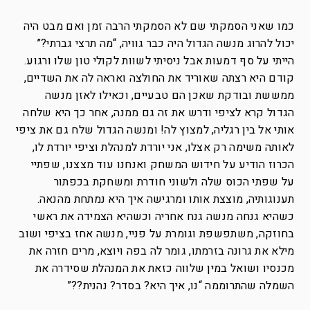
כמו שאני הסמקתי שם לא הסמקתי הרבה זמן ואם מבט היה
יכול להרוג מנשה הגדול היה כבר גוויה, “מה תרצי גברתי?”
הייתי על סף דמעות אבל ניסיתי לשוות לקולי טון שלו ורגוע.
קודם היא רצתה שאוריד את החולצה ואראה לה את השדיים,
ממששת ובודקת שאכן הם טבעיים, וכאילו לאזן מנשה
הגדול קרא לציפי ודרש את זה גם ממנה, אחר כך היא שלחה
אותי אל בין רגליה, למצוץ לה! ומנשה הגדול שלח גם את ציפי
לאותה משימה רק אצלו, אני יורדת למנהלת וציפי יורדת לו,
הכרוז הודיע על חידוש המשחק ואנחנו עוד מצצנו, שפתיי
על שפתי הכוס שלה ולשוני חודרת ומשחקת בכפתור
תענוגותיה, מוצצת אותו ומרגישה איך היא נמתחת מהנאה.
כשהיא גנחה מנשה גנח אחריה וכשהיא הצמידה את ראשי
בחוזקה, משתפשפת וגומרת על פניי, מנשה אחז בציפי ושוב
מילא את גרונה בזרמתו, גומר לה בפה ויוצא, מרים חזרה את
מכנסיו ושואל במין שלווה כזאת את המנהלת שסידרה את
השמלה שהתרוממה “נו, איך היא? בסדר? נהנית??”