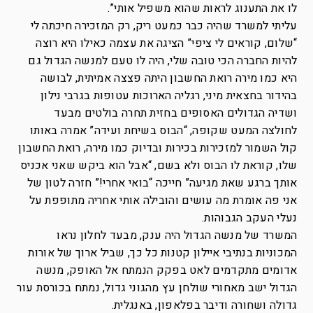
לו את התענוג לראות שהוא משפיל אותי”.
עליתי למשרד שהיה כבר כמעט ריק, רק המזכירה חיכתה לי
“שלום, קוראים לי ציפי” הציגה את עצמה כאילו היא רוצה
להיות החברה הכי טובה שלי, היה לו טעם למנשה הגדול גם
היא כמו מירה רואת החשבון היתה פצצה אמיתית, לבושה
בהידור בחצאית מיני, רגליה הארוכות עטופות בגרבי נילון
ושדיה הגדולים האסופים בחזית תחרה בולטים מבעד
לחולצה המעט שקופה, “הבוס בשיחת ועידה” אמרה באותו
קול השמור למזכירות בכירות ובדיוק כמו מירה, רואת החשבון
שלו, קוראת לו הבוס ולא בשם, “אבל הוא ביקש שאני אכניס
אותך ברגע שאת מגיעה” חייכה “בואי אחרי!” חזרה לטון של
אני פה אומרת מה עושים והובילה אותי אחריה מתופפת על
נעלי העקב הגבוהות.
המשרד של מנשה הגדול היה ענק, מבעד לחלון נראו
המכוניות בנתיבי איילון קטנות כל כך, שביל ארוך של אורות
אדומים מתקדמים לאט בפקק הנמתח אל האופק, מנשה
הגדול ישב מאחורי שולחן עץ מהגוני גדול, נמתח בכורסת עור
גדולה ושחורה ודיבר בפלאפון, באנגלית.