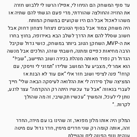
עד סוף המשחק הם הניחו לי, אפילו הרשו לי ללבוש חזרה
את החזיה והחולצה שהורדתי, מדי פעם הגשתי להם שתיה או
משהו לאכול אבל הם היו שקועים במשחק המותח.
היה משחק צמוד אבל בסוף הטובים ניצחו! ניצחון דחוק אבל
חשוב שסלל להם את הדרך לשלב הבא באירופה, בחוץ בחרו
את ה-MVP, השחקן הטוב ביותר במשחק, כושי גדול שקיבל
הרבה מחיאות כפיים ומתנה, חשבתי שזהו, הולכים אבל מנשה
הגדול רק נפרד מאותה מנהלת בכירה ושוב התיישב, “שבי!”
הוא אמר לי, מצביע על המושב שלידו “תמזגי לי וויסקי, עם
קרח!” פנה לציפי ושוב חזר אלי “אם עוד לא הבנת אז
המציצה שלך סידרה לי את ההלואה לעיסקה הבאה שלי” חייך
לעברי בגאווה “אבל עד עכשיו היתה רק ההקדמה” עצר לרגע,
נותן לי לעכל, והמשיך “עכשיו תקשיבי, זה מה שהולך
לקרות…”
המלון היה אותו מלון מפואר, זה שהינו בו עם מירה, החדר
זהה, אותה קומה רק שני חדרים מימין, חדר גדול עם מיטה
ענקית ונוף הפונה לים והטיילת.