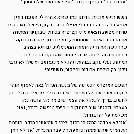
“אפרודיטה” בקניון הקרוב, “תגידי שמנשה שלח אותך”.
בשש הייתי מוכנה, בדיוק כמו שהיא אמרה לי, הפעם דורין
אטיאס לא היתה נותנת לי אפילו רבע דרקון, הייתי לבושה כמו
פרחה מצויה, חצאית מיני קצרצרה בכחול שבקושי הסתירה
את החוטיני הצהוב שמתחתיה, חולצת בטן צהובה והדוקה
שהדגישה את חזית התחרה המינימלית, גם היא בצהוב,
שמתחתיה והבליטה את הפטמות שהזדקרו מבעד לבד
המתוח, נעלי עקב גבוהות וזהו, לא מכנסונים ואפילו לא גרבי
נילון, רק רגליים ארוכות וחלקות, חשופות!
הפעם המרצדס הכסופה של מנשה הגדול באה לאסוף אותי,
לוקחת אותי ישר אל המשרד שלו במגדלי עזריאלי, היה לי זמן
לחשוב בדרך, לשאול את עצמי שוב מה אני עושה כאן
בעצם? ולהגיע שוב למסקנה שהייתי טיפשה, יהירה, ואני
משלמת על זה ובגדול.
“אני לא אבכה” החלטתי בתוך עצמי כשיצאתי מהרכב, מותחת
את המיני שהתרוממה ופוסעת אל עבר המעלית, “אני לא אתן