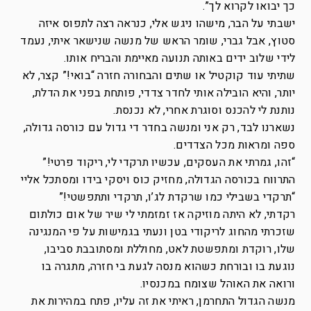
כך יבואו לקרוא לך”.
ישבתי על הבר, מישהו ניגש אלי, כנראה רצה לתפוס איזה
סטוץ, אבל גברי, שומר הראש של מנשה שנישאר איתי, נעמד
לידי שלוב ידים באותה תנועה מאיימת והבריח אותו.
שתיתי עוד קוקטיל או שתים והבחורה חזרה “בואי!” קצר, לא
יותר, והיא הובילה אותי לחדר צדדי, פותחת בפני את הדלת,
נותנת לי להכנס וסוגרת אחרי, לא נכנסת.
נשארנו לבד, רק אני ומנשה בחדר די גדול עם כורסה גדולה,
ספה ומראות מכל הצדדים.
“זהו, גמרתי את העסקים, עכשיו תרקדי לי, ריקוד פרטי!”
התרווח בכורסה הגדולה, מחזיק כוס ויסקי בידו ומסתכל אליי
“תרקדי בשבילי כמו שרקדת לג’ו, תרקדי ותתפשטי!”
רקדתי, לא היתה מוזיקה אז זמזמתי לי שיר של אום כולתום
שזכרתי מהחוג לריקודי בטן ונעתי בגמישות על פי המנגינה
שלו, רוקדת ומתפשטת לאט, מחוללת ומסתובבת סביבו,
נוגעת בו ובורחת כשהוא מנסה לגעת בי חזרה, מתגרה בו
ורואה את האוהל שצומח במכנסיו.
מנשה הגדול התחרמן, ראיתי את זה עליו, פתח במהירות את