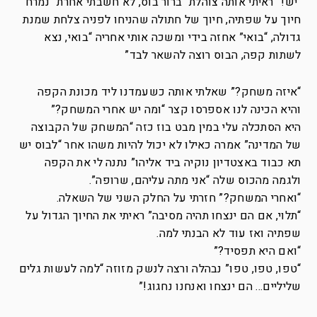
“יש!” ראיתי אותה צוהלת “ברור בוס, לא חשבתי אחרת” נמרח
חיוך על שפתיה, חיוך של חתולה שהניחו לפניה צלחת שמנת
גדולה, “בואי” אחזה בידי ומשכה אותי אחריה “בואי, נצא
לשתות קפה, הבוס רוצה להשאר לבד”
“איזה משחק?” שאלתי אותה כשעמדנו ליד מכונת הקפה
והיא הכינה לנו אספרסו קצר “ומה יש אחרי המשחק?”
היא הסתכלה עלי במין מבט בוז כזה “המשחק של הקבוצה
של המדינה” אמרה כאילו לא יכול להיות משהו אחר “לבוס יש
תא כבוד באצטדיון נוקיה ביד אליהו” נתנה לי את הקפה
ולגמה מהכוס שלה “אני מתה עליהם, שרופה”.
“ואחרי המשחק?” חזרתי על החלק השני של השאלה.
“תלוי, אם הם ינצחו תהיה מסיבה” ראיתי את החיוך הגדול על
שפתיה ואז עוד לא הבנתי למה.
“ואם היא תפסיד?”
“טפו, טפו, טפו” נבהלה ורצה לנשק מזוזה “למה לעשות גלים
שליליים… הם ינצחו ואנחנו נחגוג!”