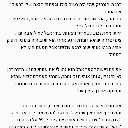
הרבה, הנרתיק שלי היה רטוב כולו וגניחות הנאה שלי הרעידו
את החדר.
ג’ו נהנה, הרגשתי את זה, וכשכמעט גמרתי, באמת, הוא יצא
וחדר שוב לכוס של ציפי.
הייתי מאוכזבת, נשארתי ותאוותי בידי אבל לא להרבה זמן,
ציפי צרחה שהיא גומרת ורגע אחרי הוא שוב היה בתוכי, דופק
אותי, מביא אותי שוב לרגע שלפני אבל הפעם הוא לא
הפסיק.
אני מתביישת לספר אבל הוא נתן לי את עונתי כמו שהרבה זמן
לא נתנו לי, טוחן אותי חזק ומהר, גמרתי פעמיים לפני שהוא
גמר בתוכי, מציף את נרתיקי בזרמתו הרותחת, גונח מהנאה
ומשקה את גן העדן שלי.
אם חשבתי שבזה גמרנו ג’ו חשב אחרת, יושב בכורסה
ומשפשף את הזיין שיצא להפסקה “מה שאני צריך עכשיו זה
הצגה טובה” צחק ושלח אותי ואת ציפי ל-69 על השטיח.
“בואי” הושיטה לי ציפי יד ומשכה אותי לשכב לידה, מתחברת