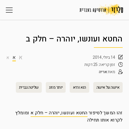
החטא ועונשו, יוהרה – חלק ב
א
א
14 ביולי, 2014
א
זמן קריאה: 25 דקות
מאת
אריה
אישה על אישה
הוא והיא
יותר מזוג
שליטה גברית
זהו המשך לסיפור
החטא ועונשו, יוהרה – חלק א
ומומלץ
לקרוא אותו תחילה