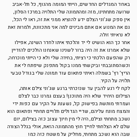
באחד המגדלים החדשים, הייתי המומה מהנוף, כל תל-אביב
שרועה מתחתינו, מזה ומהתמונה שלי התלויה במרכז הסלון,
אין ספק שג’וני הצלם ידע להוציא ממני את זה, ראו לי הכל,
גם את המנוע אם אתם מבינים למה אני מתכוונת, ולמרות זאת
לא נראיתי זולה.
אחר כך הוא הושיט לי יד והלכתי איתו לחדר השינה, אפילו
שלא אמרנו את זה היה ברור לשנינו שאנחנו הולכים להזדיין
רק שהפעם הלכתי כי רציתי, בחירה שלי ולא כי הייתי מוכרחה,
וכשהסתובבתי וביקשתי ממנו בקול מתפנק שיפתח לי את
הריץ’ רץ’ בשמלה ראיתי פתאום עוד תמונה שלי בגודל טבעי
תלויה על הקיר.
לקח לי רגע להבין עד שנזכרתי ברגע שג’וני צילם אותה,
הצילום היחיד שלא היה מתוכנן! בעצם גמרנו כבר לצלם
ועמדתי מותשת בפישוק קל, נשענת על הקיר עם כפות ידי
והמצח מונח עליהם, שדיי הגדולים תלויים תחתיי ופתאום הוא
נשכב מתחתי וצילם, היה לי מין חיוך עצוב כזה בצילום, יום
שלם לא הצלחתי לחייך חוץ מהתמונה הזאת, אולי בגלל הצורה
שבה הוא נשכב מתחתי, מחליק על משטח כזה כמו