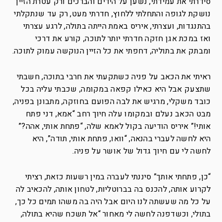
סידרתי את עמידתי, נשען על הידים והברכים ורק עטרת הזיין
נושקת לגופה והתחלתי ללחוץ, חדרתי מעט, רק עד שנתקלתי
בהתנגדות, ועצרתי, איריס באמת הייתה בתולה, לרגע עצרתי
ואז במכת אגן חזקה חדרתי יותר לתוכה, קורע את דרכי
ומבתק את בתוליה, דחפתי את כל הזיין הנוקשה עמוק לתוכה.
ראיתי את הכאב על פניה כשתקעתי את חרבי בתוכה, חשבתי
שתצעק אבל היא כאילו קפאה במקומה, שכבתי עליה בכל
כובד משקלי, מרגיש את לבה הפועם בחוזקה, מתבונן בפניה,
מבט הכאב נעלם ובמקומו עלה חיוך רחב “אמא, דני פתח
אותי!” איריס הודיעה בקול לאמא שלה, “פתחת אותי, אהה?”
היא לחשה לעברי בהנאה, “וואו, פתחת אותי, תודה”, היא
לחשה לי עם חיוך גדול של אושר על פניה.
“כן, פתחתי אותך” סיננתי לעברה במין רשעות כזאת, רציתי
לקרוע אותה, להכנס בה בברוטליות, לטחון אותה, להכאיב לה
על כל מה שעשתה לנו היום אבל היה בה משהו תמים כל כך,
בתולי, וכשדפנה לחשה לי מאחור “אל תשכח שהיא בתולה,