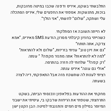
התלבשתי בשקט, איריס ודפנה שכבו במיטה מחובקות,
בוכות, מתנשקות. אספתי את החפצים שלי, איריס הסתכלה
עלי ושתקה, “שלום” לחשתי, “אני הולך”.
לא הייתה תשובה אז הסתלקתי.
כשהייתי בחניון קיבלתי מסרון, הודעת SMS מאיריס, “אמא
צדקה, אתה תותח”
“גם את זיון טוב” עניתי בזריזות, “שלום ולא להתראות”
“למה לא להתראות? אתה מתנזר מקפה? ” ענתה.
“רק קפה?” שלחתי לה חזרה בהתרסה.
“אולי גם עוגה
” איריס ענתה.
רציתי לענות לה שתשכח מזה אבל התאפקתי, דיה לצרה
בשעתה.
מחקתי את ההודעות בפלאפון ונכנסתי הביתה, בשקט
התרחצתי, שטפתי את הריחות שדבקו בי, עיסיתי את ישבני
המיוסר בסילון מים חמים והתגנבתי למיטה. הבן הקטן ישן