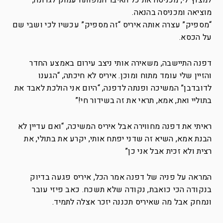
למצוץ לי, מכניסה את כל האיבר המפותח עמוק לגרונה,
מוציאה ומכניסה בהנאה.
“מספיק” עצרה אותה איריס “זה מספיק” עכשיו לכי ושבי שם
על הכסא.
דפנה התיישבה, משאירה אותי ניצב עירום באמצע החדר
והזיין שלי עומד מתוח ומוכן. איריס לא חיכתה, “הגענו
לדובדבן” המשיכה ופנתה לדפנה, “היום אני הולכת לאבד את
בתוליי ואת, אמא, תראי את זה בשידור חי!”
ראיתי את דפנה מחווירה אבל איריס המשיכה, “ואם עדיין לא
הבנת אמא, השיא זה שדני יפתח אותי, יקרע את בתולי, את
רצית ולא זכית אבל אני כן”
המראה על פניה של דפנה אמר הכל, איריס פגעה בדיוק
בנקודה הכי כואבת, נקודה שלא תשכח. כאב פיזי עובר
ונמחק אבל מה שאיריס תכננה יזכר אצלה לתמיד.