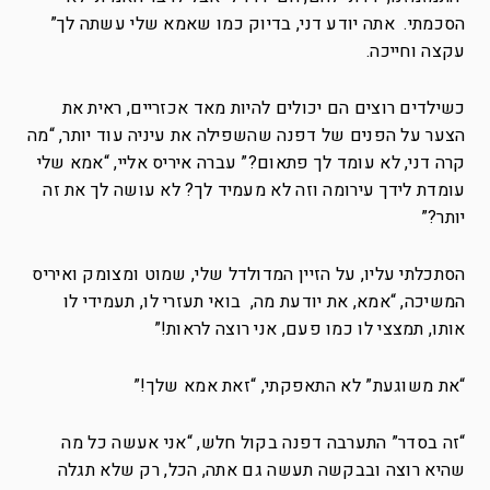
הסכמתי. אתה יודע דני, בדיוק כמו שאמא שלי עשתה לך”
עקצה וחייכה.
כשילדים רוצים הם יכולים להיות מאד אכזריים, ראית את
הצער על הפנים של דפנה שהשפילה את עיניה עוד יותר, “מה
קרה דני, לא עומד לך פתאום?” עברה איריס אליי, “אמא שלי
עומדת לידך עירומה וזה לא מעמיד לך? לא עושה לך את זה
יותר?”
הסתכלתי עליו, על הזיין המדולדל שלי, שמוט ומצומק ואיריס
המשיכה, “אמא, את יודעת מה, בואי תעזרי לו, תעמידי לו
אותו, תמצצי לו כמו פעם, אני רוצה לראות!”
“את משוגעת” לא התאפקתי, “זאת אמא שלך!”
“זה בסדר” התערבה דפנה בקול חלש, “אני אעשה כל מה
שהיא רוצה ובבקשה תעשה גם אתה, הכל, רק שלא תגלה