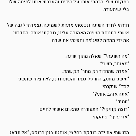
במקום שלי, הרמתי אותו על הידים והעברתי אותו למיטה שלו
בלי שיתעורר.
חזרתי לחדר השינה ונכנסתי מתחת לשמיכה, נצמדתי לגבה של
אשתי בתנוחת השינה האהובה עלינו, חבקתי אותה, החדרתי
את ידי מתחת לפיג’מה וחפנתי את שדה.
“מה השעה?” שאלה מתוך שינה.
“מאוחר, תשני”
“אמרת שתחזור רק מחר” הקשתה.
“תישני מותק, התרגיל נגמר והשתחררנו, לא רציתי שתשני
לבד” שיקרתי.
“אתה אוהב אותי?”
“תמיד”
“רוצה קוויקי?” התעוררה פתאום אשתי לחיים.
“אני עייף” פיהקתי
הרגשתי את ידה בודקת בחלצי, אוחזת בזין הרופס, “אל תדאג