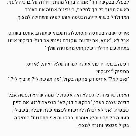
לבעלי, בבקשה דני” אמרה בקול מתחנן וירדה על ברכיה לפני,
ראשה סמוך כל כך לחלציי, בעדינות אחזה את האיבר
המדולדל בשתי ידיה, הכניסה אותו לפיה והתחילה למצוץ.
איריס ישבה בכורסה והסתכלה, חשבתי שתעזוב אותנו בשקט
אבל לא, “אמא, את יודעת שקודם זיינתי את דני? דפקתי אותו
בתחת עם הדילדו שלקחתי מהמגירה שלך”
דפנה בכתה, ידעתי את זה למרות שלא ראיתי, “איריס,
מספיק!” צעקתי.
“ואם לא?” איריס רק צחקה בקול, “מה תעשה לי? תרביץ לי? “
האמת שרציתי, לרגע לא היה אכפת לי ממה שהיא תעשה אבל
דפנה עצרה בעדי, “בבקשה דני, לא” הוציאה לרגע את הזיין
שבפיה, “אני לא יכולה להרשות לעצמי שזה יתגלה, בשבילי,
תעשה כל מה שהיא אומרת, בבקשה אני מתחננת” הוסיפה
בקול מפציר וחזרה למצוץ.