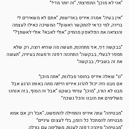
“אני לא מוכן” התפרצתי, “זה יותר מדי!”
“אין בעיה” אמרה איריס באדישות, “אתם לא משאירים לי
ברירה, למי כדאי להתקשר ראשון?” המשיכה כאילו לעצמה
והוציאה את הפלאפון מהתיק “אולי לאבא? אולי לאשתך?”
“בבקשה דני, אני מתחננת, תעשה מה שהיא רוצה, רק שלא
תספר לבעלי, בבקשה” התחננה דפנה ודמעות בעיניה, “תעשה
את זה בשבילי, בבקשה”
“נו” שאלה איריס בחוסר סבלנות, “אתה מוכן”
אם מבט היה יכול להרוג איריס הייתה מתה באותו הרגע אבל
מבט לא הורג, “מוכן” עניתי בשקט “אבל זה הסוף, בזה אנחנו
משלימים את חובנו והכל נשכח”.
“מבטיחה” עתה איריס והתחילה להתפשט, “אבל רק אם אמא
מבטיחה להסתכל כל הזמן, בלי לעצום עיניים”
“מבטיחה” מיהרה דפנה לענות, משלימה עם גורלה.