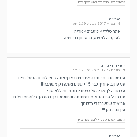
התחבר למערכת כדי להשתתף בדיון
אריה
15 במרץ 2017 בשעה 2:39 pm
אתר סליזי > כותבים > אריה
לא קשה למצוא, הראשון ברשימה
יאיר וינרב
19 בפברואר 2017 בשעה 8:29 pm
אם יש תחרות כתיבה אירוטית בארץ אתה זכאי לפרס מפעל חיים.
אני עוקב אחריך כבר 15+ שנים ואתה רק משתבח!!!
אז תודה לך אריה על סיפורים וגמירות ללא סוף.
תודה על הרפתקאות דימיוניות שחוויתי דרך כתיבתך הלוהטת ועל ט
אבואים שנשברו לי בזכותך.
אין טוב ממך!!!
התחבר למערכת כדי להשתתף בדיון
אריה