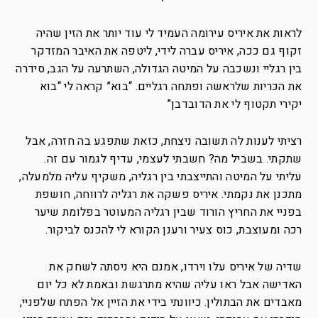
לראות את איריס עירומה העמיד לי עוד יותר את הזין שהיה
זקוף גם ככה, איריס עברה לידי, ליטפה את האיבר המזדקר
בין רגליי ונשכבה על המיטה הגדולה, השתרעה על הגב, סידרה
את הכריות שלראשה ופתחה רגליים. “בוא” קראה לי “בוא
יקירי תקטוף לי את הדובדבן”
רציתי לענות לה תשובה ניצחת, כזאת שתפגע בה חזרה, אבל
שתקתי. בשביל מה? חשבתי לעצמי, עדיף לגמור עם זה.
עליתי על המיטה והתייצבתי בין רגליה, משקיף עליה מלמעלה,
מתכנן את נקמתי. איריס פשקה את רגליה לרווחה, חושפת
בפניי את החריץ הורוד שבין רגליה המעוטר בפלומת שיער
רכה ומעוצבת, כוס צעיר ורענן הקורא לי להכנס לביקור.
שדיה של איריס עלו וירדו, אמנם היא ניסתה לשחק את
האדישה אבל ראו עליה שהיא מתרגשת ובאמת לא כל יום
מאבדים את הבתולין. כיוונתי בידי את הזיין אל הפתח שלפניי,