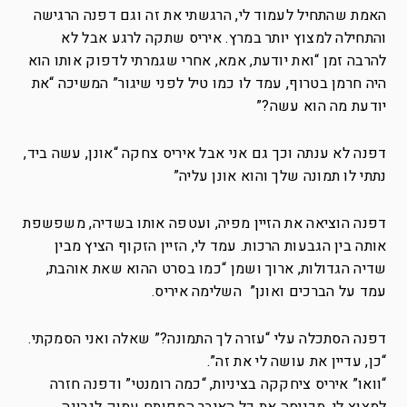
האמת שהתחיל לעמוד לי, הרגשתי את זה וגם דפנה הרגישה
והתחילה למצוץ יותר במרץ. איריס שתקה לרגע אבל לא
להרבה זמן “ואת יודעת, אמא, אחרי שגמרתי לדפוק אותו הוא
היה חרמן בטרוף, עמד לו כמו טיל לפני שיגור” המשיכה “את
יודעת מה הוא עשה?”
דפנה לא ענתה וכך גם אני אבל איריס צחקה “אונן, עשה ביד,
נתתי לו תמונה שלך והוא אונן עליה”
דפנה הוציאה את הזיין מפיה, ועטפה אותו בשדיה, משפשפת
אותה בין הגבעות הרכות. עמד לי, הזיין הזקוף הציץ מבין
שדיה הגדולות, ארוך ושמן “כמו בסרט ההוא שאת אוהבת,
עמד על הברכים ואונן” השלימה איריס.
דפנה הסתכלה עלי “עזרה לך התמונה?” שאלה ואני הסמקתי.
“כן, עדיין את עושה לי את זה”.
“וואו” איריס ציחקקה בציניות, “כמה רומנטי” ודפנה חזרה