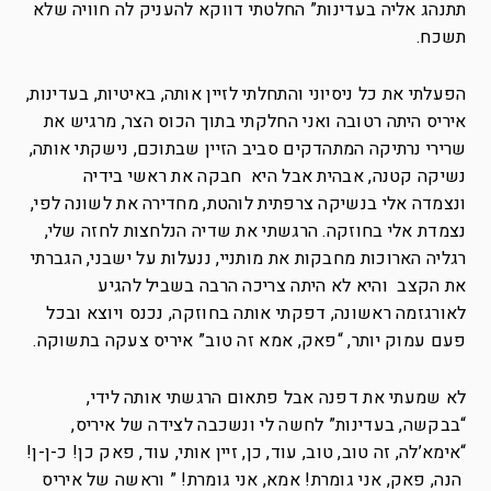
תתנהג אליה בעדינות” החלטתי דווקא להעניק לה חוויה שלא
תשכח.
הפעלתי את כל ניסיוני והתחלתי לזיין אותה, באיטיות, בעדינות,
איריס היתה רטובה ואני החלקתי בתוך הכוס הצר, מרגיש את
שרירי נרתיקה המתהדקים סביב הזיין שבתוכם, נישקתי אותה,
נשיקה קטנה, אבהית אבל היא חבקה את ראשי בידיה
ונצמדה אלי בנשיקה צרפתית לוהטת, מחדירה את לשונה לפי,
נצמדת אלי בחוזקה. הרגשתי את שדיה הנלחצות לחזה שלי,
רגליה הארוכות מחבקות את מותניי, ננעלות על ישבני, הגברתי
את הקצב והיא לא היתה צריכה הרבה בשביל להגיע
לאורגזמה ראשונה, דפקתי אותה בחוזקה, נכנס ויוצא ובכל
פעם עמוק יותר, “פאק, אמא זה טוב” איריס צעקה בתשוקה.
לא שמעתי את דפנה אבל פתאום הרגשתי אותה לידי,
“בבקשה, בעדינות” לחשה לי ונשכבה לצידה של איריס,
“אימא’לה, זה טוב, טוב, עוד, כן, זיין אותי, עוד, פאק כן! כ-ן-ן!
הנה, פאק, אני גומרת! אמא, אני גומרת! ” וראשה של איריס