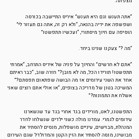
מצפונה.
“אתה תענש וגם היא תענש” איריס התיישבה בכורסה
ושפשפה את ידיה בהנאה, “ולא רק זה, אתה גם תעזור לי”
הוסיפה עם חיוך מיסתורי, “ועכשיו תתפשטו”
“מה ?” צעקנו שנינו ביחד.
“אתם לא חרשים” והחיוך על פניה של איריס התרחב, “אמרתי
תתפשטו! תורידו הכל, מה לא מובן?” חזרה שוב, “כבר ראיתם
אחד את השני עירומים אז מה הבושה שפתאום תפסתם?”
המשיכה בטון של מדריכה בצופים, “או אולי אתם רוצים שאני
אשלח את התמונות?”
התפשטנו, לאט, מורידים בגד אחרי בגד עד שנשארנו
עירומים לגמרי. עמדנו מולה כשני ילדים שנשלחו לחדר
המנהלת, מבוישים, עיניים מושפלות, מנסים להסתיר את
מבושינו, מנסה להסתיר את הזין הקטן והמדולדל שגם העירום