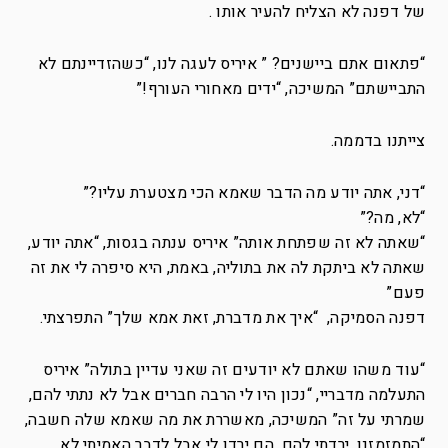
של דפנה לא הצליח להעיר אותו .
“פתאום אתם ביישנים? ” איריס לעגה לנו, “כשהזדיינתם לא
התביישתם” המשיכה, “ידים מאחורי העורף!”
צייתנו בדממה.
“דני, אתה יודע מה הדבר שאמא הכי מצטערת עליו?”
“לא, מה?”
“שאתה לא זה שפתחת אותה” איריס ענתה בגסות, “אתה יודע,
שאתה לא ביתקת לה את בתוליה, באמת, היא סיפרה לי את זה
פעם”
דפנה הסמיקה, “איך את מדברת, זאת אמא שלך” התפרצתי.
“עוד משהו שאתם לא יודעים זה שאני עדיין בתולה” איריס
התעלמה מדבריי, “נכון היו לי הרבה חברים אבל לא נתתי להם,
שמרתי על זה” המשיכה, מאשררת את מה שאמא שלה חשבה,
“התמזמזנו, ירדתי להם, הם ירדו לי אבל לדבר האמיתי לא