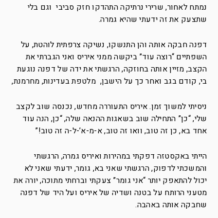
נמתח לאחור, שרירי נרתיקה התהדקו חזק סביבי וגם בלי
שתצעק את זה ידעתי שהיא גמרה.
דפנה חבקה אותה והן התנשקו, נשיקה צרפתית לוהטת, על
השפתיים “רוצה עוד” ביקשה ממני איריס ואני הגברתי את
הקצב, מזיין אותה בחוזקה, הרגשתי את ידה של דפנה נוגעת
בי, קודם בגב ואחר כך על הישבן, מלטפת בעדינות, מחרמנת,
ניסיתי למשוך זמן. איריס התעוררה מחדש, נכנסה שוב לקצב
שלי, “כן” התחילה שוב בשאגות ההנאה שלה, “כן, הנה עוד
אחד בא, כן זה טוב, וואו זה טוב, א-מ-א’-ל-ה זה טוב!”
הייתי באקסטזה דפקתי במהירות ואיריס גמרה, הרגשתי
והמשכתי לדפוק, הרגשתי שאני בא, גומר, ידעתי שאני לא
יכול להתאפק יותר “אני גומר” צעקתי וברחתי מתוכה, יורה את
מטעני הרותח על בטנה ושדיה של איריס ועל היד של דפנה
שחבקה אותה באהבה.