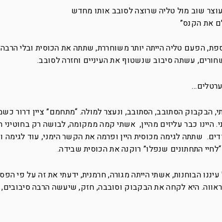
וצר שוב מול טליה שרוצה לסובב אותו מחדש
ם את הקנס”
ספת, הפעם טליה הייתה יותר משוחררת, שתתה את הכוסית ובלי הרבה 
חורים, עשתה סיבוב שנשטוף את העיניים וחזרה לסובב.
ערטלים…
 הבקבוק הסתובב, הסתובב, ונעצר למולה. “מתחמם” ציין דרור כשמ
י. היינו כבר עליזים מהיין, אשתי קמה ממקומה, לבושה רק בחוטיני ה
. שתתה לגימה מכוסית היין ופרמה את הקשר הימני, עוד לגימה ו
חיי התחתונים שנפלו” רוקנה את הכוסית שבידה.
ננו הבוחנות, אשתי הייתה מגורה, חרמנית, ידעתי את זה על פי הפס
ראווה. היא לקחה את הבקבוק וסובבה, חזק, שיעשה הרבה סיבובים,