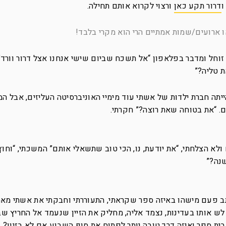
דרור תקע כאן
ורצוי לקרוא אותם תחילה.
או ארועים/שמות אמתיים הרי הוא מקרי בלבד!
זוחל ומדבר בפלאפון “אל תשכח שביום שישי אנחנו אצל דרור וורד” 
 טליה?”
ייתה חברת ילדות של אשתי עוד מימיי האוניברסיטה העליזים, אבל 
ם. “את בטוחה שאת רוצה?” חקרתי.
ולא הצלחתי, “את יודעת, נו, הכי טוב שתשאלי אותם” המשכתי, “וחוץ
נה?”
כתב פעם מישהו באיזה ספר שקראתי, התעוררתי וחבקתי את אשתי מאח
לש אותו בעדינות, נצמד אליה, מחליק את הזיין שנעמד אל החריץ שבי
ית ספר ואיזה דרך טובה יותר לפתוח את סוף השבוע אם לא בזיון?