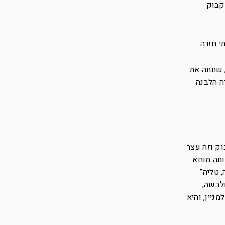
קבוק
י חזרה.
 שתתה את
ה הלבנה
וק וזה עצר
ותה מוחא
 טליה”
לבשה,
ניין, והיא