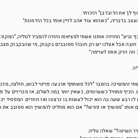
ף לך את הדובדבן” הזכרתי.
העצב בדבריה, “כשהוא עוד אהב לזיין אותי בכל הזדמנות”
כף נגיע” החזירה אותנו אשתי למציאות וחזרה להסביר לטליה, “המקור
 חובה אבל אצלנו יש רק חובה! מסובבים בקבוק, מי שהבקבוק מצבי
וזה זורק אותו לערימה”
ה.
אשתי והמשיכה בהסבר “לכל משתתף ארבעה פריטי לבוש, חולצה, מכנס
ם. הכיף מתחיל כשערומים, כשאין יותר במה לשלם, אז מכריזים על פ
ו רבע שעה בה הוא יכול לעשות בו כרצונו ואז חוזרים. המפסיד יכ
אותו “ממשיך או פורש?” אם הוא מחליט להמשיך הוא מסובב את 
ר השינה?” שאלה טליה.