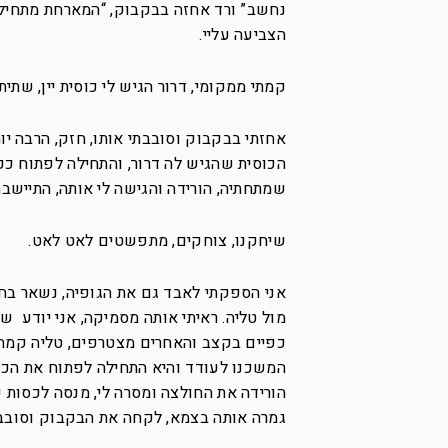
נחשב” ורד אחזה בבקבוק, “המארחת מתחיל
הצביעה עליי.
קמתי ממקומי, דרור הגיש לי כוסית יין, שתי
אחזתי בבקבוק וסובבתי אותו, חזק, הרבה 
הכוסית שהגיש לה דרור, והתחילה לפתוח כפ
שמתחתיה, הורידה והגישה לי אותה, התייש
שיחקנו, צוחקים, מתפשטים לאט לאט.
אני הספקתי לאבד גם את הגופיה, נשאר בחצי
מול טליה. ראיתי אותה מסמיקה, אני יודע ש
כפיים בקצב והאחרים מצטרפים, טליה קמה, 
המשכנו לעודד והיא התחילה לפתוח את הכפת
הורידה את החולצה ומסרה לי, מנסה לכסות על
גמרה אותה בצמא, לקחה את הבקבוק וסובב