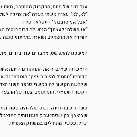
עוד רגע של מתח, הבקבוק מסתובב, מאט וע
“לא, לא” עצרה אשתי בעדה “את צריכה לשל
“אבל אני סובבתי” התפלאה טליה.
“אז תשלמי לעצמך” הגיש לה דרור כוסית נו
הורידה את החצאית, נשארה בתחתוני טנגה ש
המשכנו להתפשט, מאבדים עוד בגדים, מת
הראשונה שאיבדה את התחתונים הייתה אשתי,
הכוסית “מתחיל להיות מעניין” הוספתי גם אנ
שלבשה הקשור לה בקשרי פרפר משני הצדדים
הקשר השמאלי, התחתונים צנחו על הרצפה “ל
כשהתיישבה חזרה הכוס שלה היה פעור מול עי
שביצבץ בין שפתי עמק תענוגותיה המוצג ל
יגדל, עכשיו מתחילים במשחק האמיתי.