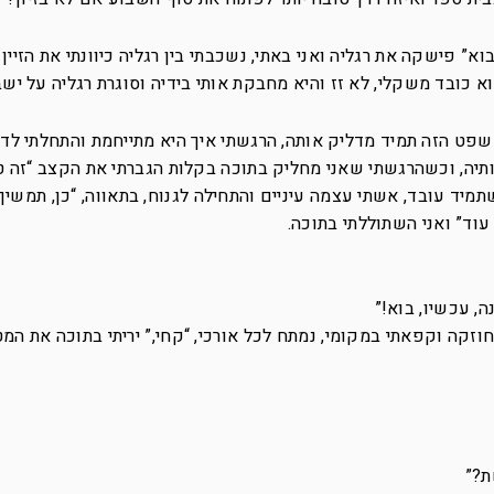
 פישקה את רגליה ואני באתי, נשכבתי בין רגליה כיוונתי את הזיין 
 כובד משקלי, לא זז והיא מחבקת אותי בידיה וסוגרת רגליה על ישבנ
שפט הזה תמיד מדליק אותה, הרגשתי איך היא מתייחמת והתחלתי לד
תיה, וכשהרגשתי שאני מחליק בתוכה בקלות הגברתי את הקצב “זה ט
תמיד עובד, אשתי עצמה עיניים והתחילה לגנוח, בתאווה, “כן, תמשיך,
, עוד” ואני השתוללתי בתוכה.
ה, עכשיו, בוא!”
חוזקה וקפאתי במקומי, נמתח לכל אורכי, “קחי,” יריתי בתוכה את המ
ת?”