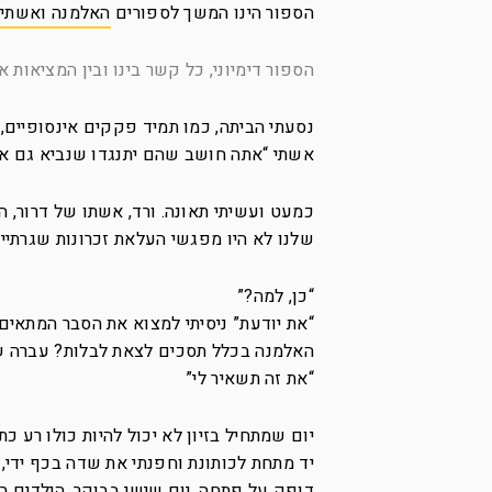
הספור הינו המשך לספורים
האלמנה ואשתי
ו
הספור דימיוני, כל קשר בינו ובין המציאות 
נסעתי הביתה, כמו תמיד פקקים אינסופיים, 
אשתי “אתה חושב שהם יתנגדו שנביא גם את
כמעט ועשיתי תאונה. ורד, אשתו של דרור, ה
שלנו לא היו מפגשי העלאת זכרונות שגרתיי
“כן, למה?”
“את יודעת” ניסיתי למצוא את הסבר המתאים 
האלמנה בכלל תסכים לצאת לבלות? עברה ש
“את זה תשאיר לי”
יום שמתחיל בזיון לא יכול להיות כולו רע 
יד מתחת לכותונת וחפנתי את שדה בכף ידי, 
דופק על פתחה. יום שישי בבוקר, הילדים בב