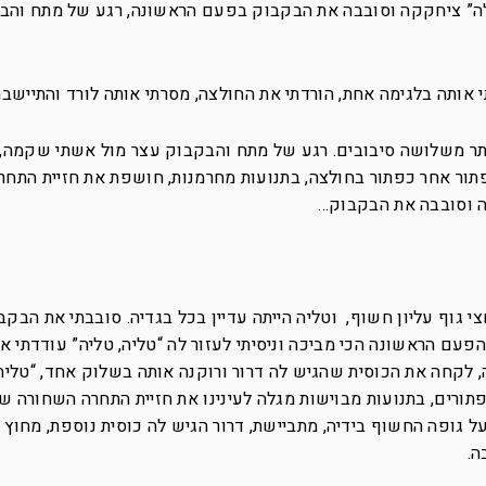
ה” ציחקקה וסובבה את הבקבוק בפעם הראשונה, רגע של מתח והב
תי אותה בלגימה אחת, הורדתי את החולצה, מסרתי אותה לורד והתיישבת
יותר משלושה סיבובים. רגע של מתח והבקבוק עצר מול אשתי שקמה,
תור אחר כפתור בחולצה, בתנועות מחרמנות, חושפת את חזיית התחר
בה וסובבה את הבקבוק…
 גוף עליון חשוף, וטליה הייתה עדיין בכל בגדיה. סובבתי את הבקב
הפעם הראשונה הכי מביכה וניסיתי לעזור לה “טליה, טליה” עודדתי א
לקחה את הכוסית שהגיש לה דרור ורוקנה אותה בשלוק אחד, “טליה,
ורים, בתנועות מבוישות מגלה לעינינו את חזיית התחרה השחורה ש
 גופה החשוף בידיה, מתביישת, דרור הגיש לה כוסית נוספת, מחוץ למ
ה.