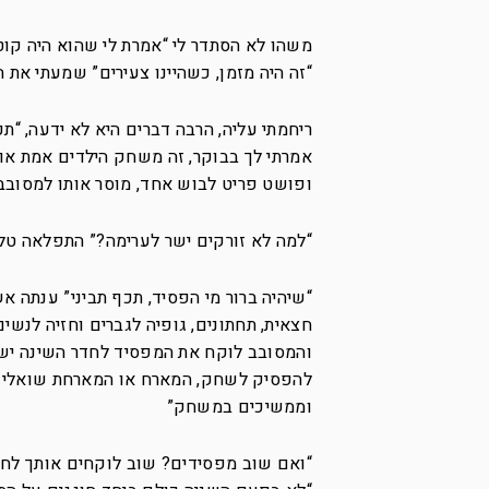
משהו לא הסתדר לי “אמרת לי שהוא היה קוט
“זה היה מזמן, כשהיינו צעירים” שמעתי את 
ריחמתי עליה, הרבה דברים היא לא ידעה, “ת
אמרתי לך בבוקר, זה משחק הילדים אמת או
ופושט פריט לבוש אחד, מוסר אותו למסובב 
“למה לא זורקים ישר לערימה?” התפלאה טלי
“שיהיה ברור מי הפסיד, תכף תביני” ענתה 
חצאית, תחתונים, גופיה לגברים וחזיה לנשי
והמסובב לוקח את המפסיד לחדר השינה יש ל
להפסיק לשחק, המארח או המארחת שואלים 
וממשיכים במשחק”
“ואם שוב מפסידים? שוב לוקחים אותך לחד