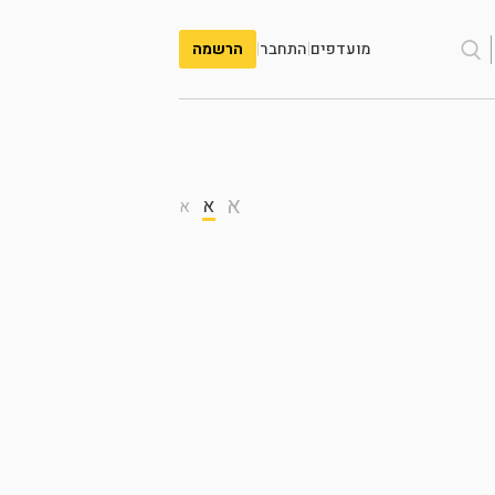
מועדפים
|
התחבר
|
הרשמה
א
א
א