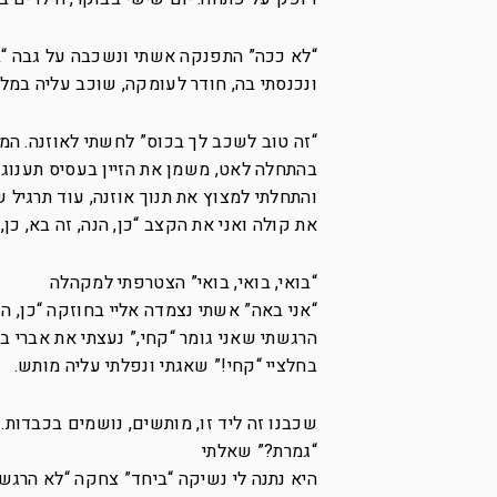
“לא ככה” התפנקה אשתי ונשכבה על גבה “בוא”
ונכנסתי בה, חודר לעומקה, שוכב עליה במלוא
“זה טוב לשכב לך בכוס” לחשתי לאוזנה. המ
בהתחלה לאט, משמן את הזיין בעסיס תענוגו
והתחלתי למצוץ את תנוך אוזנה, עוד תרגיל ש
את קולה ואני את הקצב “כן, הנה, זה בא, כן
“בואי, בואי, בואי” הצטרפתי למקהלה
“אני באה” אשתי נצמדה אליי בחוזקה “כן, הנ
הרגשתי שאני גומר “קחי,” נעצתי את אברי ב
בחלציי “קחי!” שאגתי ונפלתי עליה מותש.
שכבנו זה ליד זו, מותשים, נושמים בכבדות.
“גמרת?” שאלתי
היא נתנה לי נשיקה “ביחד” צחקה “לא הרגש