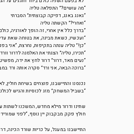
“לא בפעם השניה כולם ביחד חוגגים על המפ
“מה עושים?” התפלאה טליה
“גאנג באנג, דפיקה קבוצתית” הסברתי
“ואחרי?” הקשתה טליה
“בדרך כלל אין אחרי, זה הופך לאורגיה, כו
“ועכשיו, כשאת מבינה, את בטוחה שאת עדיין
“כן!” טליה ענתה בתקיפות, נחרצת, “אני בפני
“תכירו, טליה” הצגתי את האלמנה לדרור וורד.
“נעים מאד, דרור” דרור לחץ את ידה, מפשיט 
“ברוכה הבאה, אני ורד” סקרה אותה ורד במבט
נכנסנו והתיישבנו, פוצחים בשיחת חולין, ל
“בשביל המשחק” מזג לכוסיות והגיש לכולנו 
שתינו ודרור מילא מחדש, המשכנו לשתות ע
חולץ פקק מבקבוק יין נוסף, “לפני שמורידי
התיישבנו במעגל, על כריות שורד הכינה, דר