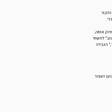
הזקור
י.
פוק אותה,
וב” לחשתי
” הגבירה
טען העצור