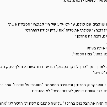
סיד, עושים לו גאנג באנג”
לם שוכבים עם כולם, עד-לא-ידע של מין קבוצתי” הסבירה אשתי
 רוצה?” שאלתי את טליה “את עדיין יכולה להתחרט”
ם, רוצה, זה מחרמן”
אותה בעיניו.
 בוחן, “בואו הכנסו”.
א לאורך זמן. “צריך לרוקן בקבוק” הודיעו דרור כשהוא חולץ פקק מב
“לחיים”
ד שהבקבוק התרוקן והאווירה התחממה. “חשבתי על שדרוג” אמר דר
ם בגד שותים כוסית, לעידוד עצמי” לא התנגדנו
ור הניח את הבקבוק במרכז “שלושה סיבובים לפחות” הזכיר לנו “אחר