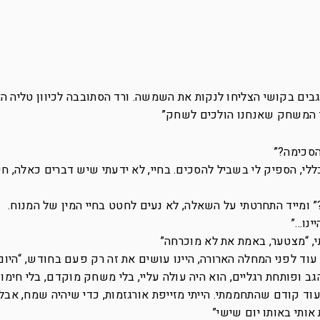
גבים בקושי הצליחו לנקות את השמשה. ורד הסתובבה לכיוון טליה ה
י המשחק שאנחנו הולכים לשחק”
הסכימה?”
ללי, הספיק לי בשביל להסכים. בחיי, לא ידעתי שיש דברים כאלה, ח
ומייד התחרטתי על השאלה, לא נעים לחטט בחיי המין של המנוח.
ינו…”
י, “מצטער, באמת את לא מוכרחה”
עוד לפני המחלה הארורה, היינו עושים את זה רק פעם בחודש, “היום
הגב ופותחת רגליים, הוא היה עולה עליי, בלי משחק מוקדם, בלי חימו
 עוד קודם שהתחממתי. הייתי מזייפת אורגזמות, כדי שיהיה שמח, אבל
ותי באותו יום שישי”