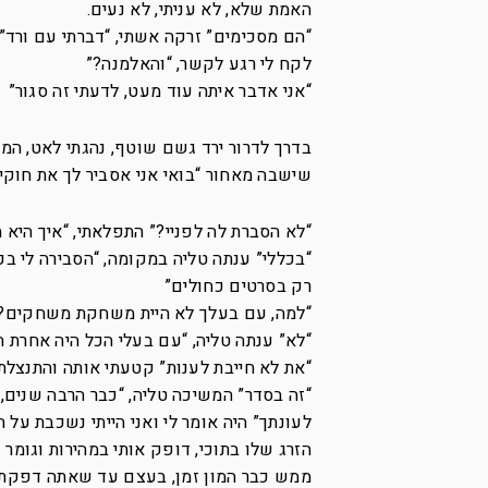
האמת שלא, לא עניתי, לא נעים.
“הם מסכימים” זרקה אשתי, “דברתי עם ורד”
לקח לי רגע לקשר, “והאלמנה?”
“אני אדבר איתה עוד מעט, לדעתי זה סגור”
בדר
ך לדרור ירד גשם שוטף, נהגתי לאט, המ
שישבה מאחור “בואי אני אסביר לך את חוק
“לא הסברת לה לפניי?” התפלאתי, “איך היא 
“בכללי” ענתה טליה במקומה, “הסבירה לי בכ
רק בסרטים כחולים”
“למה, עם בעלך לא היית משחקת משחקים?” 
“לא” ענתה טליה, “עם בעלי הכל היה אחרת הי
“את לא חייבת לענות” קטעתי אותה והתנצלת
“זה בסדר” המשיכה טליה, “כבר הרבה שנים, 
לעונתך” היה אומר לי ואני הייתי נשכבת על 
הזרג שלו בתוכי, דופק אותי במהירות וגומר
ממש כבר המון זמן, בעצם עד שאתה דפקת א