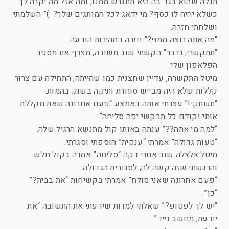
תגלה שהוא בגד בה היא תתגרש ממנו, ומה אז? מה יקרה לך
כשלא יהיה לו כסף? מי ידאג לכל המותגים שלך? :)” השלמתי
ושלחתי חזרה.
“מה אתה רוצה ממני?” חזרה במהירות הודעה.
“תתקשרי, נדבר” הקשתי שוב תשובה, מצרף את מספר
הפלאפון שלי.
מיטל התקשרה, עדיין שחצנית כמו שהייתה, התחילה עם צרור
קללות שלא היה מבייש סוחרת ותיקה בשוק בהמות.
“תשתקי!” עצרתי אותה באמצע “פעם אחרונה שאת מקללת
אותי וקודם כל תבקשי יפה סליחה”.
“למה מי אתה??” ענתה באותו קול מתנשא הרגיל שלה.
“טעות גדולה” אמרתי “ענקית” הוספתי וסגרתי.
מיטל צלצלה שוב אחרי דקה “סליחה” אמרה בקול חלש
והרגשתי שזה קשה לה, לסנובית הגדולה.
“פעם אחרונה שאני סולח” אמרתי בקשיחות “את בבית?”
“כן”.
“יש לך לפטופ?” שאלתי למרות שידעתי את התשובה “את
יודעת, מחשב נייד”.