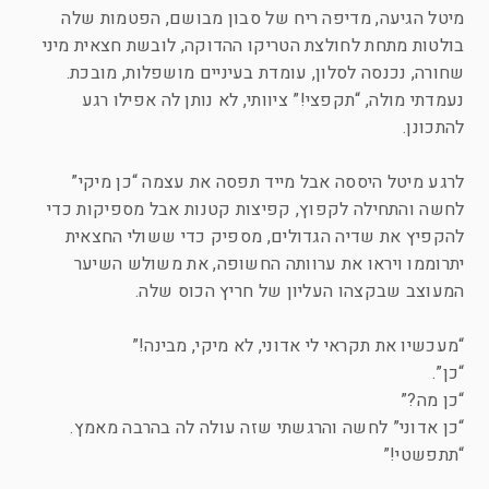
מיטל הגיעה, מדיפה ריח של סבון מבושם, הפטמות שלה
בולטות מתחת לחולצת הטריקו ההדוקה, לובשת חצאית מיני
שחורה, נכנסה לסלון, עומדת בעיניים מושפלות, מובכת.
נעמדתי מולה, “תקפצי!” ציוותי, לא נותן לה אפילו רגע
להתכונן.
לרגע מיטל היססה אבל מייד תפסה את עצמה “כן מיקי”
לחשה והתחילה לקפוץ, קפיצות קטנות אבל מספיקות כדי
להקפיץ את שדיה הגדולים, מספיק כדי ששולי החצאית
יתרוממו ויראו את ערוותה החשופה, את משולש השיער
המעוצב שבקצהו העליון של חריץ הכוס שלה.
“מעכשיו את תקראי לי אדוני, לא מיקי, מבינה!”
“כן”.
“כן מה?”
“כן אדוני” לחשה והרגשתי שזה עולה לה בהרבה מאמץ.
“תתפשטי!”