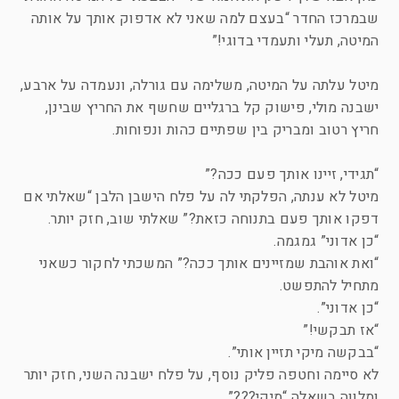
שבמרכז החדר “בעצם למה שאני לא אדפוק אותך על אותה
המיטה, תעלי ותעמדי בדוגי!”
מיטל עלתה על המיטה, משלימה עם גורלה, ונעמדה על ארבע,
ישבנה מולי, פישוק קל ברגליים שחשף את החריץ שבינן,
חריץ רטוב ומבריק בין שפתיים כהות ונפוחות.
“תגידי, זיינו אותך פעם ככה?”
מיטל לא ענתה, הפלקתי לה על פלח הישבן הלבן “שאלתי אם
דפקו אותך פעם בתנוחה כזאת?” שאלתי שוב, חזק יותר.
“כן אדוני” גמגמה.
“ואת אוהבת שמזיינים אותך ככה?” המשכתי לחקור כשאני
מתחיל להתפשט.
“כן אדוני”.
“אז תבקשי!”
“בבקשה מיקי תזיין אותי”.
לא סיימה וחטפה פליק נוסף, על פלח ישבנה השני, חזק יותר
ומלווה בשאלה “מיקי???”