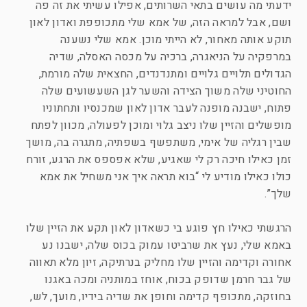
ידעתי מה עושים בתאי השרותים, אפילו עשיתי את זה פה
ושם, אבל למראה הזה, של אמא שלי מתכופפת ואדון לאון
תוקע אותה מאחור, לא הייתי מוכן. אמא שלי נשענה
במרפקיה על הניאגרה, ברכיה על מכסה האסלה, שדיה
הגדולים תלויים גלויים ומתנדנדים, החצאית שלה מורמת,
החוטיני שלה משוך הצידה והשער לגן השעשועים שלה
פתוח, ישבנה מופנה לעבר אדון לאון שמכנסיו ותחתוניו
מופשלים והזיין שלו ניצב גלוי ומוכן לפעולה, מכוון לפתח
שבין רגליה של אימי, משתפשף בשפתיה, מתגרה בה, מושך
זמן כאילו חיכה רק לי שאגיע, שלא אפספס את הרגע, זורח
כולו כאילו מודיע לי “בוא תראה איך אני משחיל את אמא
שלך”.
הרגשתי כאילו חץ פוגע בי כשאדון לאון תקע את הזיין שלו
באמא שלי, נעץ את שרביטו עמוק בכוס שלה, ישבנו נע
אחורה וקדימה והזיין שלו מחליק בנרתיקה, זיון מלא תאווה
של גבר חרמן שדופק בכוח, אוחז במותניה ומכה באגנו
בחוזקה, מתכופף קדימה וחופן את שדיה בידיו, מועך, לש,