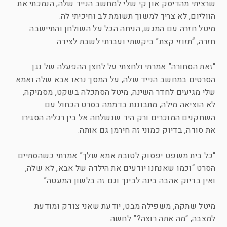
שרציתי מהדיסק און קי שלי למחשב הנייד שלה, הנמכתי את
הווליום, לא צריך למשוך תשומת לב וחיכיתי לה.
מיטל חזרה עם המגש, הניחה הכל על השולחן והתיישבה
חזרה, “תזוזי קצת” ביקשתי ועברתי לשבת לצידה.
“זאת הסחורה” אמרתי ולחצתי על לחצן ההפעלה של נגן
הסרטים במחשב הנייד שלה, על המסך נראו אבא שלה ואמא
שלי מגיעים לחדר השינה, מיטל הסתכלה בשקט, מסמיקה,
לא הוציאה מילה, מתבוננת בדממה בסרט הכחול עם
השחקנים המוכרים ורק היד שנשלחה אל בין רגליה הסגירו
את סודה, בדיוק כמוני זה חירמן גם אותה.
“כל בית משפט יפסוק לטובת אמא שלך” אמרתי כשהסתיים
הסרט “וכמו שאנחנו יודעים את הילדה של אבא, לא שלה,
ואין בדיוק אהבה בינה לבינך וגם זה בלשון המעטה”
מיטל שתקה, משפילה מבט, יודעת שאני צודק ומודעת
למצבה, “מה אתה רוצה?” לחשה.