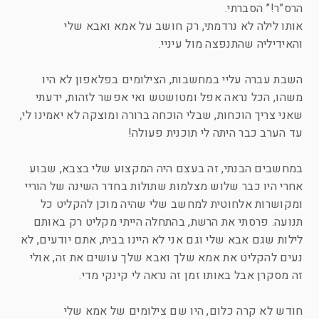
הרס”ר!” הסברתי.
אותו לילה לא נרדמתי, רק חושב על אמא ואבא שלי
והאידיליה שהתנפצה מול עיניי.
השבת עברה עליי במחשבות, הצילומים בפלאפון לא היו
משהו, הכל נראה אפל ומטושטש ואי אפשר לזהות, ידעתי
שאני צריך הוכחות, שבלי הוכחה ברורה ומוצקה לא יאמינו לי,
עד הערב כבר היתה לי תוכנית פעולה!
במחשבים הבנתי, זה בעצם היה המקצוע שלי בצבא, שבוע
אחרי היו כבר שלוש מצלמות שתולות בחדר השינה של הוריי
ומקושרות אלחוטית למחשב שלי שהיה מוכן להקליט כל
תנועה. פרסתי את הרשת, בהתחלה הייתי מקליט רק באותם
לילות שגם אבא שלי וגם אני לא היינו בבית, אתם יודעים, לא
נעים להקליט את אמא שלך ואבא שלך עושים את זה, אולי
זה מסקרן אבל באותו זמן זה נראה לי קינקי מדי.
חודש לא קרה כלום, היו שם צילומים של אמא שלי