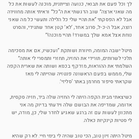
לך וכל פעם את תבואי, כנועה וצייתנית, מוכנה לעשות את כל
מה שאני ארצה” שוב הדגשתי את ה”כל” וראיתי אותה מחווירה
אבל לא הפסקתי “את תהיי שלי כל הלילה ותעשי כל מה שאני
רוצה, אבל ה-כ-ל, סרוב אחד, ‘לא’ קטן אחד שתגידי, והסרט
נוחת אצל אמא שלך במשרד! תהיי מוכנה!”
מיטל ישבה המומה, חיוורת ושותקת “ועכשיו, אם את מסכימה
תלכי לשרותים, תורידי את החזיה, תחזרי ותמסרי לי אותה”
השלמתי את ההוראות, מזדקף בכסא ושותה את שארית הקפה
שלי, מממש בפעם הראשונה פנטזיה שהייתה לי מאז
שקראתי סיפור מחרמן באתר ‘סליזי’.
כשיצאתי מבית הקפה היתה לי החזיה שלה ביד, חזיה סקסית,
אדומה, שמדיפה את הבושם שלה וידעתי בדיוק מה אני
מתכוון לעשות עם זה ברגע שאגיע לחדר שלי, כן, מודה, יש
לי סטיות קינקיות כאלה.
מיטל היתה זיון טוב, הכי טוב שהיה לי בימי חיי. לא רק שהיא