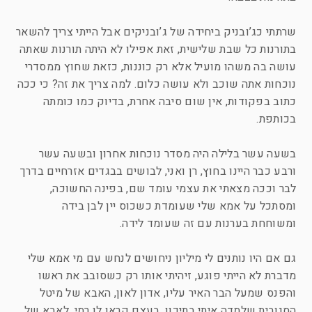
שרתתי כג’ובניק ביחידה של ג’ובניקים אבל הייתי צריך להשאר
בתורנות כל שבת שלישית, זאת אפילו לא היתה תורנות שאתה
עושה בה משהו מועיל אלא רק כוננות, כזאת שחוץ ממסדרי
נוכחות אתה שוכב ולא עושה כלום. למה צריך את זה? כי ככה
כתוב בפקודות, אין שום סיבה אחרת, בדיוק כמו כומתה
בכותפת.
בשעה עשר בלילה היה מסדר נוכחות אחרון ובשעה עשר
ורבע כבר היינו בחוץ, רן ואני, לבושים בבגדים אזרחיים בדרך
לבר וככה מצאתי את עצמי עומד שם, בפינה החשוכה,
ומסתכל על אמא שלי שעומדת כשכוס יין לבן בידה
ומשוחחת בערנות עם זה שעומד לידה.
גם אם היו נותנים לי מיליון ניחושים לנחש עם מי אמא שלי
מדברת לא הייתי פוגע, זיהיתי אותו רק כשסובב את ראשו
והפנס שמעל הבר האיר עליו, אדון לאון, האבא של מיטל
הסנובית שלמדה איתי בתיכון. בעצם קראו לו רמי, לאבא של