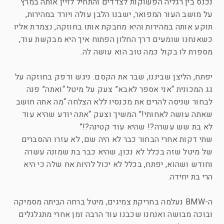
נכנס בין רגליה הפשוקות לצדדים והתחיל לזיין אותה במרץ
על מושב העור המפואר, ישבנו הלבן עולה ויורד במהירות,
תוקע אותה במהירות והיא מחבקת אותו בחוזקה, נצמדת אליו
כשאנחנו שומעים דרך החלון הפתוח איך היא מבקשת עוד,
מספרת לו בקול כמה טוב הוא עושה לה.
יפתח, הליצן שביננו, שבר את הקסם. ניגש ודפק בחוזקה על
גג המכונית “אני אספר לאבא” צעק על מיטל “ואתה” פנה
לבחור שניסה להרים את מכנסיו ללא הצלחה “מה אתה חושב
שאתה עושה לאחותי!” המשיך וצעק “אתה יודע שהיא עוד
לא בת שש עשרה?! שהיא עוד קטינה?!”
שתי דקות אחרי הבחור כבר לא היה שם, לא עזרו ההסברים
של מיטל שזה בכלל לא נכון, שהיא כבר בת שמונה עשרה
וחודש ושהוא, יפתח, בכלל לא יכול להיות אח שלה כי היא
הרי בת יחידה.
ה-BMW נעלמה בחריקת צמיגים, מיטל ברחה הביתה מסמיקה
ובוכה מבושה ואנחנו שכבנו עוד הרבה זמן אחרי מתגלגלים