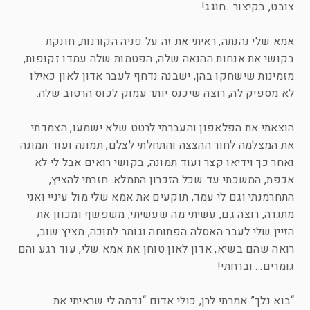
צובט, בקיצור…חוגג!
אמא שלי נהנתה, ראיתי את זה על פניה הקורנות, חונקת
בקושי את אנחות ההנאה שלה, הפטמות שלה עמדו זקופות,
מזמינות שישחקו בהן, ישבנה נדחף לעבר אדון לאון כאילו
לא מספיק לה, רוצה שיכנס יותר עמוק לכוס הרטוב שלה.
הוצאתי את הפלאפון והעברתי לרטט שלא ישמעו, הצמדתי
את המצלמה לחור ההצצה והתחלתי לצלם, תמונה ועוד תמונה
ואחר כך וידיאו קצר ועוד תמונה, בקושי רואים אבל לי לא
אכפת, המשכתי עד שכל הזכרון התמלא. חזרתי להציץ,
התחרמנתי וגם לי עמד, תוקעים את אמא שלי מול עיניי ואני
מתגרה, רוצה גם, עשיתי מה שעשיתי, משפשף ומכוון את
הזיין שלי לעבר האסלה הפתוחה וגומר לתוכה, מציץ שוב,
רואה שהם בשיא, אדון לאון טוחן את אמא שלי, עוד רגע והם
גומרים… וברחתי!
“בוא נלך” אמרתי לרן, כולי אדום “נדמה לי שראיתי את