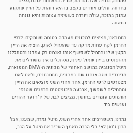
פתוחה, החזיה שלה מורמת, שדיה המשוחררים מקפצים
בחדווה, עולים ויורדים בקצב בו היא דוהרת על הזיין שתקוע
עמוק בתוכה, עולה ויורדת כשעיניה עצומות והיא גונחת
בתאווה.
התחבאנו, מציצים למכונית מעמדה בטוחה ושותקים. לרפי
החרמן לקח פחות מדקה עד שהתחיל לאונן, הוציא את הזיין
הקטן שלו והתחיל לשפשף אותו ואנחנו רק עמדנו והסתכלנו
מהופנטים בזיון שמול עינינו, מסתכלים איך משחילים את
מיטל הסנובית במושב האחורי של מכונית ה-BMW המפוארת,
מפנטזים שזה אנחנו שם במכונית, מתחרמנים, ולאט לאט
מצטרפים לרפי החרמן, אחד אחרי השני מוציאים את הזיין
ומתחילים לשפשף, ארבעה תיכוניסטים חרמנים שטופי
הורמונים עומדים בחושך, מציצים לבת של יו”ר ועד ההורים
ועושים ביד.
גמרנו, משפריצים אחד אחרי השני, מיטל גמרה, שמענו, אבל
הדון ג’ואן לא! בלי הרבה מאמץ השכיב את מיטל על הגב,