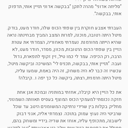
“סליחה אדוני” מהרה לתקן “בבקשה אדוני תזיין אותי, תדפוק
אותי, בבקשה”.
העברתי אצבע חוקרת בין שפתי הכוס שלה, חודר מעט, בודק.
מיטל היתה רטובה, מוכנה, למרות המצב המביך מבחינתה נראה
שהיא הייתה מחורמנת. נעמדתי מאחוריה, הצמדתי את עטרת
הזיין בין שפתי הכוס הרטובות, מכוון, מסדר, חודר מעט, לא
הרבה, רק הכיפה. עמד לי כמו טיל, זין זקוף לתפארת, גדול
ועבה. “תזיין אותי, בבקשה, תכניס לי” המשיכה וביקשה מיטל,
עכשיו זה כבר לא היה משחק, זה היה באמת, שמעו עליה,
מיטל היתה חרמנית, רצתה, ביקשה כל כך יפה ו…קיבלה!
את כל הזיין היא קיבלה, אחזתי במותניה ובמכת אגן אחת
חזקה נכנסתי למעמקי הכוס המוצף בעסיס תאוותה השמנוני,
מחליק בקלות בין שרירי נרתיקה המשומנים היטב עד שכל
שרביטי היה נעוץ עמוק בתוכה. נצמדתי אליה, אגני דבוק
לישבנה, מתכופף עליה, אוחז את שדיה בידיי ומשחק בהם,