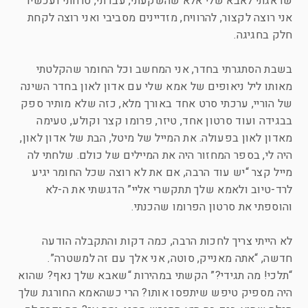
שדאגתי לאבא שלי אלא שהשקעתי, עבדתי, טרחתי ועכשיו
אני רוצה לקצור, להרוויח, מזדיינים מסביבי ואני רוצה לקחת
חלק בחגיגה.
בשבת הסתגרתי בחדר, אני המחשב וכל החומר שהקלטתי
מאותו ליל ניאופים של אמא שלי עם אדון לאון בחדר השינה
של הוריי, ערכתי סרט אחד באורך מלא, כזה שלא מותיר ספק
בבגידה ועוד סרטון אחד, טיזר, פרומו קצר וקולע, טעימה
מאדון לאון בפעולה. את המייל של מיטל, הבת של אדון לאון,
היה לי, בספר המחזור היה את המיילים של כולם. שלחתי לה
מייל קצר “יש עוד הרבה, אם את לא רוצה שכל החומר יגיע
לרד-טיוב ולאמא שלך תתקשרי אליי” הדגשתי את ה-לא
והוספתי את סרטון הפרומו שהכנתי.
לא הייתי צריך לחכות הרבה, כמה דקות והתקבלה הודעה
חדשה, “אתה מאנייק, סוטה, אני אלך עם זה למשטרה”.
“תלכי! מה תגידי?” הקשתי במהירות “שאבא שלך נאף? שהוא
היה מספיק טיפש שיתפסו אותו? הרי כשהאמא החורגת שלך