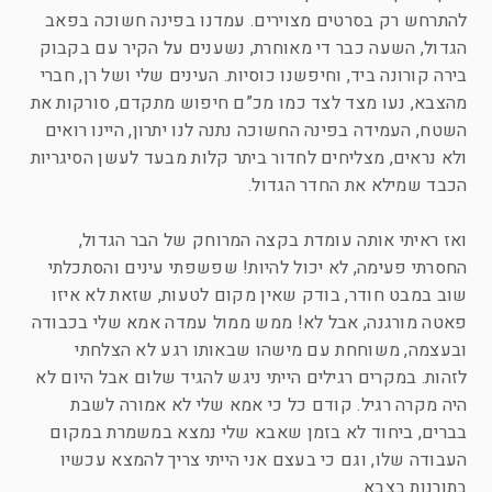
להתרחש רק בסרטים מצוירים. עמדנו בפינה חשוכה בפאב
הגדול, השעה כבר די מאוחרת, נשענים על הקיר עם בקבוק
בירה קורונה ביד, וחיפשנו כוסיות. העינים שלי ושל רן, חברי
מהצבא, נעו מצד לצד כמו מכ”ם חיפוש מתקדם, סורקות את
השטח, העמידה בפינה החשוכה נתנה לנו יתרון, היינו רואים
ולא נראים, מצליחים לחדור ביתר קלות מבעד לעשן הסיגריות
הכבד שמילא את החדר הגדול.
ואז ראיתי אותה עומדת בקצה המרוחק של הבר הגדול,
החסרתי פעימה, לא יכול להיות! שפשפתי עינים והסתכלתי
שוב במבט חודר, בודק שאין מקום לטעות, שזאת לא איזו
פאטה מורגנה, אבל לא! ממש ממול עמדה אמא שלי בכבודה
ובעצמה, משוחחת עם מישהו שבאותו רגע לא הצלחתי
לזהות. במקרים רגילים הייתי ניגש להגיד שלום אבל היום לא
היה מקרה רגיל. קודם כל כי אמא שלי לא אמורה לשבת
בברים, ביחוד לא בזמן שאבא שלי נמצא במשמרת במקום
העבודה שלו, וגם כי בעצם אני הייתי צריך להמצא עכשיו
בתורנות בצבא.