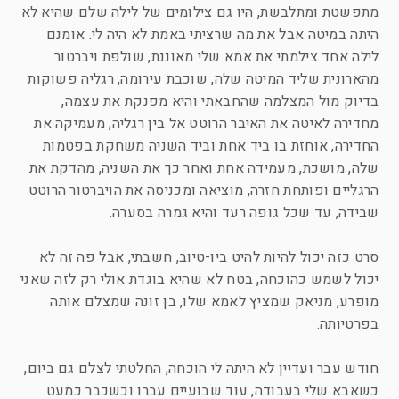
מתפשטת ומתלבשת, היו גם צילומים של לילה שלם שהיא לא
היתה במיטה אבל את מה שרציתי באמת לא היה לי. אומנם
לילה אחד צילמתי את אמא שלי מאוננת, שולפת ויברטור
מהארונית שליד המיטה שלה, שוכבת עירומה, רגליה פשוקות
בדיוק מול המצלמה שהחבאתי והיא מפנקת את עצמה,
מחדירה לאיטה את האיבר הרוטט אל בין רגליה, מעמיקה את
החדירה, אוחזת בו ביד אחת וביד השניה משחקת בפטמות
שלה, מושכת, מעמידה אחת ואחר כך את השניה, מהדקת את
הרגליים ופותחת חזרה, מוציאה ומכניסה את הויברטור הרוטט
שבידה, עד שכל גופה רעד והיא גמרה בסערה.
סרט כזה יכול להיות להיט ביו-טיוב, חשבתי, אבל פה זה לא
יכול לשמש כהוכחה, בטח לא שהיא בוגדת אולי רק לזה שאני
מופרע, מניאק שמציץ לאמא שלו, בן זונה שמצלם אותה
בפרטיותה.
חודש עבר ועדיין לא היתה לי הוכחה, החלטתי לצלם גם ביום,
כשאבא שלי בעבודה, עוד שבועיים עברו וכשכבר כמעט