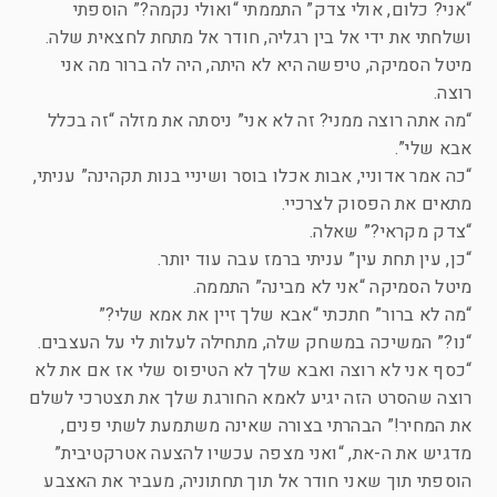
“אני? כלום, אולי צדק” התממתי “ואולי נקמה?” הוספתי
ושלחתי את ידי אל בין רגליה, חודר אל מתחת לחצאית שלה.
מיטל הסמיקה, טיפשה היא לא היתה, היה לה ברור מה אני
רוצה.
“מה אתה רוצה ממני? זה לא אני” ניסתה את מזלה “זה בכלל
אבא שלי”.
“כה אמר אדוניי, אבות אכלו בוסר ושיניי בנות תקהינה” עניתי,
מתאים את הפסוק לצרכיי.
“צדק מקראי?” שאלה.
“כן, עין תחת עין” עניתי ברמז עבה עוד יותר.
מיטל הסמיקה “אני לא מבינה” התממה.
“מה לא ברור” חתכתי “אבא שלך זיין את אמא שלי?”
“נו?” המשיכה במשחק שלה, מתחילה לעלות לי על העצבים.
“כסף אני לא רוצה ואבא שלך לא הטיפוס שלי אז אם את לא
רוצה שהסרט הזה יגיע לאמא החורגת שלך את תצטרכי לשלם
את המחיר!” הבהרתי בצורה שאינה משתמעת לשתי פנים,
מדגיש את ה-את, “ואני מצפה עכשיו להצעה אטרקטיבית”
הוספתי תוך שאני חודר אל תוך תחתוניה, מעביר את האצבע