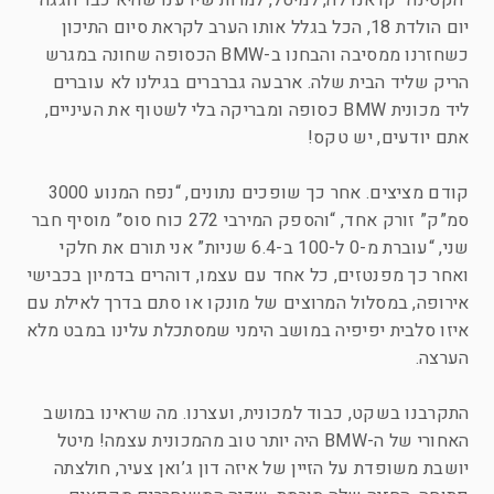
“הקטינה” קראנו לה, למיטל, למרות שידענו שהיא כבר חגגה
יום הולדת 18, הכל בגלל אותו הערב לקראת סיום התיכון
כשחזרנו ממסיבה והבחנו ב-BMW הכסופה שחונה במגרש
הריק שליד הבית שלה. ארבעה גברברים בגילנו לא עוברים
ליד מכונית BMW כסופה ומבריקה בלי לשטוף את העיניים,
אתם יודעים, יש טקס!
קודם מציצים. אחר כך שופכים נתונים, “נפח המנוע 3000
סמ”ק” זורק אחד, “והספק המירבי 272 כוח סוס” מוסיף חבר
שני, “עוברת מ-0 ל-100 ב-6.4 שניות” אני תורם את חלקי
ואחר כך מפנטזים, כל אחד עם עצמו, דוהרים בדמיון בכבישי
אירופה, במסלול המרוצים של מונקו או סתם בדרך לאילת עם
איזו סלבית יפיפיה במושב הימני שמסתכלת עלינו במבט מלא
הערצה.
התקרבנו בשקט, כבוד למכונית, ועצרנו. מה שראינו במושב
האחורי של ה-BMW היה יותר טוב מהמכונית עצמה! מיטל
יושבת משופדת על הזיין של איזה דון ג’ואן צעיר, חולצתה