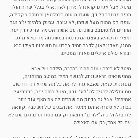
מיטל, אבל אנחנו קראנו לו אדון לאון, אולי בגלל שהיה הולך
תמיד מגונדר כל כך, שערו משוח בברלנטין ומסורק בקפידה,
שפם דק מתוח מעל שפתו, לא עובד, עסוק בלהיות יו”ר ועד
ההורים ולהסתובב בשכונה עם אשתו השניה, עורכת דין יפה
ומצליחה שהיא בעצם המפרנסת במשפחה מה שלא מונע
ממנו, מאדון לאון, לדבר תמיד בהרגשת חשיבות כאילו הוא
ובורא עולם אוכלים מאותו מסטינג.
מיטל לא היתה שונה ממנו בהרבה, הילדה של אבא
מהנישואים הראשונים, לבושה תמיד במיטב המותגים,
מפונקת, כזאת שאבא נותן לה את כל מה שהיא רק דורשת,
חס וחלילה להגיד לה “לא”. נכון, מיטל היתה יפה, כוסית-על
אמיתית!, אבל זה בדיוק מה שהרים לה את האף עוד יותר
גבוה, לא ספרה אותנו ממטר, את הבנים של השכבה, קוראת
לנו בזלזול כזה “ילדים” ויוצאת רק עם סטודנטים וגם שם לא
עם כל אחד, רק עם האצולה.