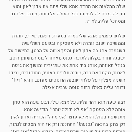
שלה ממלאות את החדר. אמא שלי זיינה את אדון לאון והוא
נתן לה, מניח לה לעשות ככל העולה על רוחה, שוכב על הגב
ומסתכל עליה, לא זז.
שלוש פעמים אמא שלי גמרה בסערה, דואגת שידע, גומרת
וממשיכה ושוב גומרת ולא מפסיקה ובפעם השלישית
כשגמרה אחז בה אדון לאון והפך אותה על הבטן, התיישב על
ישבנה וחדר בקלות לתוכה, נכנס מאחור לכוס המשומן היטב
בנוזל תאוותה, אוחז ביד אחת את שתי ידיה ומושך את גופה
לאחור, מקמר את גבה, שדיה תלויים באוויר, מתנדנדים, ובידו
השניה מצליף על פלחי ישבנה הרוטטים מעונג, קורא “דיו!”
ודוהר עליה כאילו היתה סוסה ערבית אצילה.
רבע שעה הוא דהר עליה, על אמא שלי, רבע שעה הוא טחן
אותה ללא הפסקה “אני לא יכולה יותר!” הודיעה אמא,
מתנשפת בקול, והוא לא עוצר “אני מתה” הכריזה ואדון לאון
רק צחק בהנאה “נכנעת!” התחננה ורק אז הוא הסכים לגמור,
מצליף בכוח על ישבנה שהפך אדום, מודיע בקול “אני בא!”