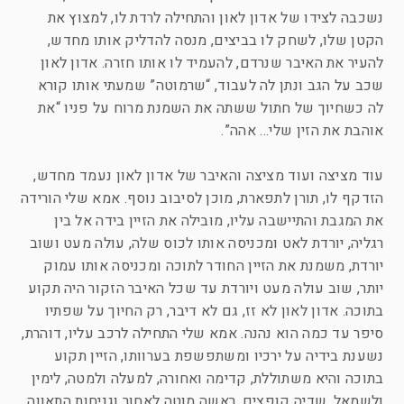
נשכבה לצידו של אדון לאון והתחילה לרדת לו, למצוץ את
הקטן שלו, לשחק לו בביצים, מנסה להדליק אותו מחדש,
להעיר את האיבר שנרדם, להעמיד לו אותו חזרה. אדון לאון
שכב על הגב ונתן לה לעבוד, “שרמוטה” שמעתי אותו קורא
לה כשחיוך של חתול ששתה את השמנת מרוח על פניו “את
אוהבת את הזין שלי… אהה”.
עוד מציצה ועוד מציצה והאיבר של אדון לאון נעמד מחדש,
הזדקף לו, תורן לתפארת, מוכן לסיבוב נוסף. אמא שלי הורידה
את המגבת והתיישבה עליו, מובילה את הזיין בידה אל בין
רגליה, יורדת לאט ומכניסה אותו לכוס שלה, עולה מעט ושוב
יורדת, משמנת את הזיין החודר לתוכה ומכניסה אותו עמוק
יותר, שוב עולה מעט ויורדת עד שכל האיבר הזקור היה תקוע
בתוכה. אדון לאון לא זז, גם לא דיבר, רק החיוך על שפתיו
סיפר עד כמה הוא נהנה. אמא שלי התחילה לרכב עליו, דוהרת,
נשענת בידיה על ירכיו ומשתפשפת בערוותו, הזיין תקוע
בתוכה והיא משתוללת, קדימה ואחורה, למעלה ולמטה, לימין
ולשמאל, שדיה קופצים, ראשה מוטה לאחור וגניחות התאווה