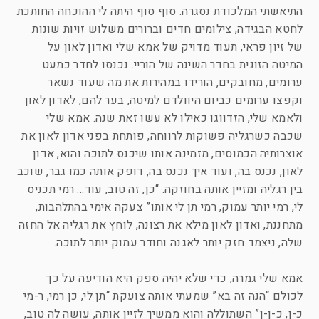
התיאשתי המלכודת נסגרה. סוף סוף היתה לי ההוכחה החותכת
לחטא הבגידה, צילומים חדים וברורים משלוש זויות שונות
של זיון פראי, תעוד מדויק של אמא שלי ואדון לאון על
המיטה הזוגית בחדר השינה של הוריי. נכנסו לחדר כמעט
ערומים, מחובקים, הורידו במהירות את מה שעוד נשאר
וקפצו ערומים כביום היוולדם למיטה, בער להם, לאדון לאון
ולאמא שלי, הזדווגו כאילו לא עשו זאת שנה. אמא שלי
שכבה כשרגליה פשוקות לרווחה, פותחת בפני אדון לאון את
אוצרותיה הכמוסים, מזמינה אותו שיכנס לתוכה והוא, אדון
לאון, נכנס בה, ועוד איך נכנס בה, דופק אותה כמו גבר, שוכב
בין רגליה ומזיין אותה בחוזקה. “כן, זה טוב, עוד… רמי תכניס
לי, רמי יותר עמוק, רמי תן לי אותו” צעקה אימי בהתלהבות,
מתחננת, ואדון לאון מילא את רצונה, לוחץ את רגליה אל החזה
שלה, ניצמד חזק יותר לאגנה וחודר עמוק יותר לתוכה.
אמא שלי גמרה, כדי שלא יהיה ספק היא הודיעה על כך
לכולם “הנה זה בא” שמעתי אותה צועקת “תן לי, כן רמי, ר-מי
כ-ן, כ-ן-ן” השתוללה והוא ממשיך לזיין אותה, עושה לה טוב,