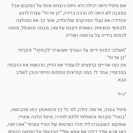
אם מיטל היתה יכולה היא היתה רוצחת אותי על המקום אבל
במצבה לא היתה לה הרבה ברירה, “כן אדוני” עצרה לרגע
והורידה את נעלי הסניקרס שלרגליה, אחר כך את החולצה
ולבסוף החצאית, נשארת ניצבת עירומה, מבטה מושפל, מנסה
לכסות בידיה על ערוותה ושדיה.
“תשלבי כפות ידים על העורף ותמשיכי לקפוץ!” פקדתי.
“כן אדוני”.
אין כמו שדיים קופצים להעמיד את הזיין, הרגשתי את הזקפה
במכנסיי, עמד לי, כמה קפיצות נוספות והייתי מוכן לשלב
הבא.
“די!”
מיטל עצרה, אדומה כולה, לא כל כך מהמאמץ כמו מהבושה,
“בואי!” פקדתי והתחלתי ללכת לחדרי, מיטל הלכה אחריי,
שותקת. כשעברנו ליד חדר המיטות של הוריי עצרתי “את רואה,
כאן אבא שלך דפק את אמא שלי” הצבעתי על המיטה הזוגית