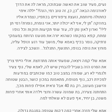
נעים, מעיר שוב את האשה שבתוכה, מראה לה את הדרך
לאורגזמה הבאה “כן, כן, זה טוב רמי, הנה!!” יללה אימי
כחתולה מיוחמת, נועצת ציפורניים בכתפיו, נצמדת אליו
בחוזקה “תן לי, אני לא יכולה יותר, אני גומרת, גומרת! רמי תן
לי!!” ואדון לאון נתן לה, עוד שתי תקיעות חזקות וכל גופו
נמתח, קפא במקומו כשהוא יורה את מטענו הרותח במעמקי
נרתיקה, גומר בכיף באמא שלי, מושך עוד רגע ונופל עליה,
מוחץ את גופה בגופו, התנשף, התגלגל… ונשכב לצידה.
אמא שלי קמה ויצאה, שמעתי אותה מתרחצת. אולי הייתי צריך
את הסרט הזה בשביל להבחין שיש לה, לאמא שלי, גוף צעיר
ולגמרי לא רע, שמורה במצב טוב כמו שכותבים במודעות
למכירת רכב, גוף מטופח, מתאמנת במכון כושר, הבטן שטוחה
והישבן מעוצב, רק בת 40 אבל נראית אפילו פחות מכך,
התחתנה צעירה, בת שמונה עשרה וחצי וילדה אותי אחרי פחות
משנה, בן יחיד, אף פעם לא שאלתי למה.
אמא שלי חזרה אחרי כמה דקות עטופה במגבת גדולה,