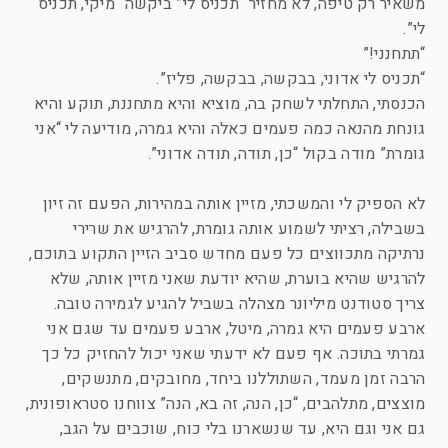
משאיר רק טיפה, לא מחזיר “תכניס לי” ביקשה “מיקי, תכניס
לי”.
“תתחנני!”
“תכניס לי אדוני, בבקשה, בבקשה, פליז”.
הכנסתי, התחלתי לשחק בה, מוציא והיא מתחננת, תוקע והיא
גונחת מהנאה כמה פעמים כאלה והיא גמרה, מודיעה לי “אני
גומרת” מודה בקול “כן, תודה, תודה אדוני”.
לא הספיק לי והמשכתי, מזיין אותה במהירות, הפעם זה זיון
בשבילה, רציתי לשמוע אותה גומרת, להרגיש את שרירי
נרתיקה מתכווצים כל פעם מחדש סביב הזיין התקוע בתוכם,
להרגיש שהיא בוערת, שהיא יודעת שאני מזיין אותה, שלא
צריך סטודנט מיליונר מצהלה בשביל להגיע לגמירה טובה.
ארבע פעמים היא גמרה, מיטל, ארבע פעמים עד שגם אני
גמרתי בתוכה. אף פעם לא ידעתי שאני יכול להחזיק כל כך
הרבה זמן מעמד, השתוללנו ביחד, מחובקים, מתנשקים,
מוצצים, מתלהבים, “כן, הנה, זה בא, הנה” צווחנו סטראופונית,
גם אני וגם היא, עד שנשארנו בלי כוח, שוכבים על הגב,