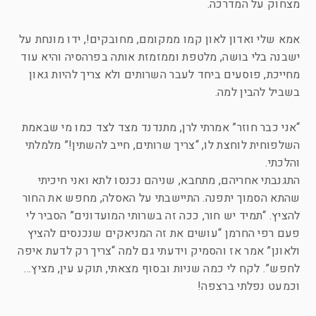
מצחוק על המדרכה.
אמא שלי ואדון לאון קמו ממקומם, מחובקים!, ידו מונחת על
ישבנה בלי בושה, מלטפת וממזמזת אותה בפרהסיה והיא עוד
מחייכת, פוסעים ביחד לעבר השרותים ולא צריך להיות גאון
בשביל להבין למה.
“אני כבר חוזר” אמרתי לרן, מתנדנד מצד לצד כמו מי שבאמת
השלפוחית לוחצת לו, “צריך שרותים, חייב להשתין!” מלמלתי
והלכתי.
התגנבתי אחריהם, מתחבא, שניהם נכנסו לתא ואני חיכיתי
שהתא הסמוך יתפנה. התיישבתי על האסלה, מחפש את החור
להציץ. “תמיד יש חור, ככה זה בשרותי המועדונים” הסביר לי
פעם רפי החרמן “עושים את זה המניאקים שנכנסים להציץ
ולאונן” אמר אז והסמיק וידעתי גם למה “צריך רק לדעת איפה
לחפש”. לקח לי כמה שניות ובסוף מצאתי, תוקע עין, מציץ…
וכמעט נפלתי ברצפה!