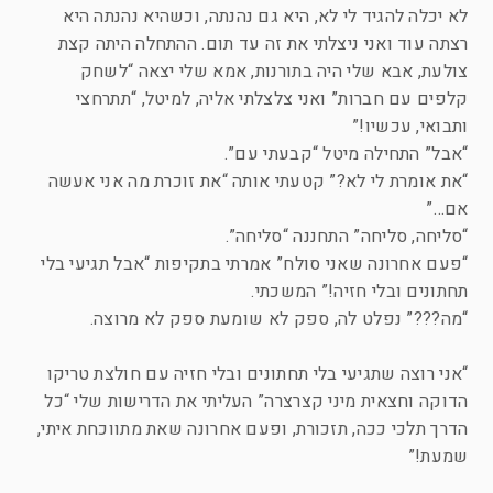
לא יכלה להגיד לי לא, היא גם נהנתה, וכשהיא נהנתה היא
רצתה עוד ואני ניצלתי את זה עד תום. ההתחלה היתה קצת
צולעת, אבא שלי היה בתורנות, אמא שלי יצאה “לשחק
קלפים עם חברות” ואני צלצלתי אליה, למיטל, “תתרחצי
ותבואי, עכשיו!”
“אבל” התחילה מיטל “קבעתי עם”.
“את אומרת לי לא?” קטעתי אותה “את זוכרת מה אני אעשה
אם…”
“סליחה, סליחה” התחננה “סליחה”.
“פעם אחרונה שאני סולח” אמרתי בתקיפות “אבל תגיעי בלי
תחתונים ובלי חזיה!” המשכתי.
“מה???” נפלט לה, ספק לא שומעת ספק לא מרוצה.
“אני רוצה שתגיעי בלי תחתונים ובלי חזיה עם חולצת טריקו
הדוקה וחצאית מיני קצרצרה” העליתי את הדרישות שלי “כל
הדרך תלכי ככה, תזכורת, ופעם אחרונה שאת מתווכחת איתי,
שמעת!”