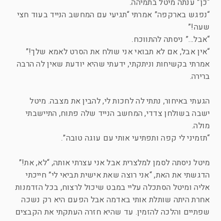
“כן” ענתה מיטל בתמיהה.
“נפגש בארקפה” אמרתי “תגיעי עם המחשב הנייד בעוד חצי
שעה!”
“אבל…” ניסתה להתווכח.
“אין אבל, אם לא תבואי אני שולח את הסרט לאמא שלך!”
אמרתי בקשיחות וניתקתי, ידעתי שהיא יודעת שאין לה הרבה
ברירה.
הגעתי באיחור, נתתי לה לחכות לי, להבין את מצבה. מיטל
ישבה בשולחן צדדי, המחשב הנייד שלה פתוח, התיישבתי
מולה.
“תזמיני לי קפה ותפתיעי אותי עם עוגה טובה”.
מיטל ניסתה לסמן למלצרית אבל אני עצרתי אותה, “לא, את!”
הדגשתי את האת, “אני רוצה שאת אישית תביאי לי” חייכתי
אליה ומיטל הסתכלה עליי במבט שיכול לרצוח, בכל הזדמנות
אחרת היתה שותלת אותי באדמה אבל הפעם היא רק נשכה
שפתיים והלכה להזמין. עד שהיא חזרה העתקתי את הקבצים