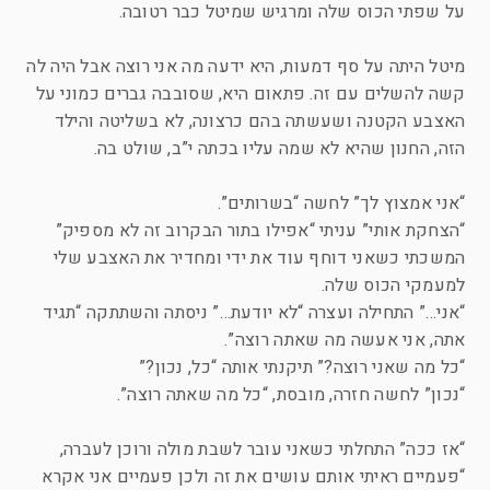
על שפתי הכוס שלה ומרגיש שמיטל כבר רטובה.
מיטל היתה על סף דמעות, היא ידעה מה אני רוצה אבל היה לה
קשה להשלים עם זה. פתאום היא, שסובבה גברים כמוני על
האצבע הקטנה ושעשתה בהם כרצונה, לא בשליטה והילד
הזה, החנון שהיא לא שמה עליו בכתה י”ב, שולט בה.
“אני אמצוץ לך” לחשה “בשרותים”.
“הצחקת אותי” עניתי “אפילו בתור הבקרוב זה לא מספיק”
המשכתי כשאני דוחף עוד את ידי ומחדיר את האצבע שלי
למעמקי הכוס שלה.
“אני…” התחילה ועצרה “לא יודעת…” ניסתה והשתתקה “תגיד
אתה, אני אעשה מה שאתה רוצה”.
“כל מה שאני רוצה?” תיקנתי אותה “כל, נכון?”
“נכון” לחשה חזרה, מובסת, “כל מה שאתה רוצה”.
“אז ככה” התחלתי כשאני עובר לשבת מולה ורוכן לעברה,
“פעמיים ראיתי אותם עושים את זה ולכן פעמיים אני אקרא