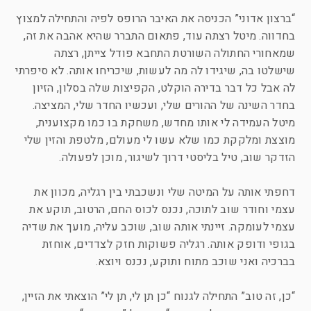
“ברצון אדוני” הכניסה את האיבר הרופס לפיה והתחילה למצוץ
בחדווה. מיטל רצתה עוד, פתאום התברר שהיא אהבה את זה,
שמאחורי החתולה השורטת התחבא פודל צייתן, רצתה
שישלטו בה, שיגידו לה מה לעשות, שיכריחו אותה. לא סיפרתי
לה אבל כל דבר בדירה הוקלט, הקפיצות שלה בסלון, הזיון
בחדר השינה של ההורים שלי, ועכשיו החדר שלי, המציצה.
מיטל העמידה לי אותו מחדש, משחקת בו כמו מקצוענית,
מוצצת ומלקקת כמו שלא עשו לי מעולם, מלטפת והזין שלי
הזדקר שוב, טיל בליסטי דרוך לשיגור, מוכן לפעולה.
דחפתי אותה על המיטה שלי ונשכבתי בין רגליה, מכוון את
עצמי וחודר שוב לתוכה, נכנס לכוס החם, הרטוב, תוקע את
עצמי לעומקה. זיינתי אותה שוב, שוכב עליה, מועך את שדיה
בגופי ודופק אותה. רגליה פשוקות חזק לצדדים, אוחזת
בברכיה ואני שוכב מתוח ותוקע, נכנס ויוצא.
“כן, זה טוב” התחילה לגנוח “כן תן לי, תן לי” הוצאתי את הזיין,