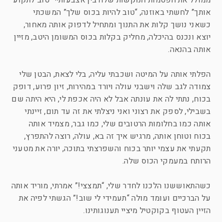
ממולל את הפטמות הנוקשות שלה בין אצבעותיי “טוב לתקוע
אותך” לחשתי באוזנה, “טוב להיות בכוס שלך” המשכתי
כשאני נושך קלות את התנוך ומתחיל לדפוק אותה מאחור,
יוצא ונכנס בהיכלה, מחליק בקלות בכוס המשומן היטב, מזיין
אותה בהנאה.
הפלתי אותה על המיטה ושכבתי עליה, בלי לצאת, הבטן שלי
צמודה לגב שלה וישבני עולה ויורד במהירות, זיון פרוע, דופק
בכוח, נתתי לה את עונתה אבל לא היה אכפת לי, היא היתה שם
בשבילי, לספק את רצוני ואני ניצלתי את זה עד תום, זיינתי
אותה כמו בחלומות הרטובים שלי, כמו גבר, מצמיד אותה
בכוח וטוחן אותה, מרגיש איך זה בא, עולה, רוצה להתפרץ,
תקעתי את עצמי יותר בכוח והשפרצתי בתוכה, יורה את מטעני
הרותח במעמקי הכוס שלה.
כשהתאוששנו הלכנו לחדר שלי, “תמצצי!” אמרתי, מוריד אותה
על הברכיים ועומד מולה “תעמידי לי שוב!” הגשתי לפיה את
הזיין העטוף בקוקטיל מיציי תענוגותינו.